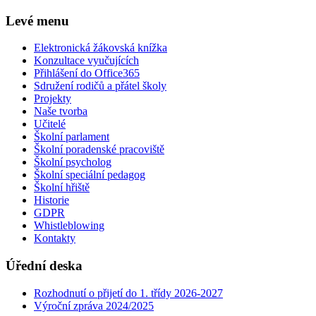
Levé menu
Elektronická žákovská knížka
Konzultace vyučujících
Přihlášení do Office365
Sdružení rodičů a přátel školy
Projekty
Naše tvorba
Učitelé
Školní parlament
Školní poradenské pracoviště
Školní psycholog
Školní speciální pedagog
Školní hřiště
Historie
GDPR
Whistleblowing
Kontakty
Úřední deska
Rozhodnutí o přijetí do 1. třídy 2026-2027
Výroční zpráva 2024/2025