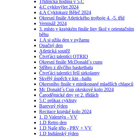
Třídnická hodina v 5.C
4.C cyklovýlet 2024
4.A Cyklokurz Běleč 2024
Okresní finále Atletického trojboje 4. -5. tříd
Vernisáž 2024
3. místo v krajském finále ligy škol v orientačním
běhu
1.A si užila den v pyžamu
Opačný den
Atletická soutěž
Čtvrťáci talentíci OTRIO
Okresní finále McDonald´s cupu
Stříbro z dívčího basketbalu
Čtvrťáci talentíci řeší sirkolamy
Skvělý úspěch v kin –ballu
Okresního finále v minikopané mladších chlapců
Mc Donald´s Cup okrskové kolo 2024
Čarodějnické dny ve 2. třídách
5.C průkaz cyklisty
Barevný týden
Recitace krajské kolo 2024
1. D Valentýn - VV
1.D Retro den
1.D Naše tělo - PRV + VV
1.D Indiánský týden