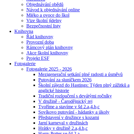
Objednávání obědů
Návod k objednávání online
Mléko a ovoce do škol
Vize školní jídelny
Bezpečnostní listy
Knihovna
Řád knihovny
Provozní doba
Rámcový plán knihovny
Akce školní knihovny
Projekt ESF
Fotogalerie
Fotogalerie 2025 - 2026
Mezigenerační setkání plné radosti a úsměvů
Putování za sluníčkem 2026
Školní zájezd do Hastings: Týden plný zážitků a
anglické historie
Tradiční rozloučení s devátými ročníky
V družině - Čarodějnický rej
Tvoříme a stavíme v šd 2.a,4.b,c
Sovíkovo putování - hádanky a úkoly
Představení v družince s kozami
Jarní karneval v družinách
Hrátky v družině 2.a,4.b,c
Harry Potter ve šd 2.a