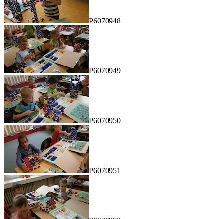
P6070948
P6070949
P6070950
P6070951