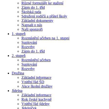
Různé formuláře ke stažení
Zápis do 1. tříd
Školská rada
Sdružení rodičů a přátel školy
Základní dokumenty
Napsali o nás
Naši sponzoři
1. stupeň
Rozmístění učeben na 1. stupni
Suplování
Rozvrhy
Zápis do 1. tříd
2. stupeň
Rozmístění učeben
Suplování
Rozvrhy
Družina
Základní informace
Vnitřní řád ŠD
Akce školní družiny
Jídelna
Základní informace
Rok české kuchyně
Vnitřní řád jídelny
Jídelníček