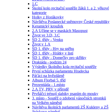
1.C
Školní kolo recitační soutěže žáků 1. a 2. věkové
kategorie
Holky z Horákovky
Návštěva Poslanecké sněmovny České republiky
Keramický kroužek
2.A Učíme se v maskách Masopust
Život ve 3.D, 3.C
ŠD 2. třídy - Venku
Život v 1.A
ŠD 1. třídy - Hry na sněhu
ŠD 1. třídy - Hrátky v listí
ŠD 1. třídy - Domečky pro skřítky
Drakiáda - podzim 24
Výsledky školního kola recitační soutěže
První schůzka parlamentu Hradecka
Páťáci na hvězdárně
Album Florbal 5. tříd
Prezentiáda - 1.místo
2.A TV, PRV v přírodě
Prvňáčci trénují slabiky psaním do mouky
3. místo - Soutěž o zdobení vánočních stromků
na Velkém náměstí
Návštěva školních parlamentů ZŠ Kukleny a ZŠ
Jiráskovo náměstí