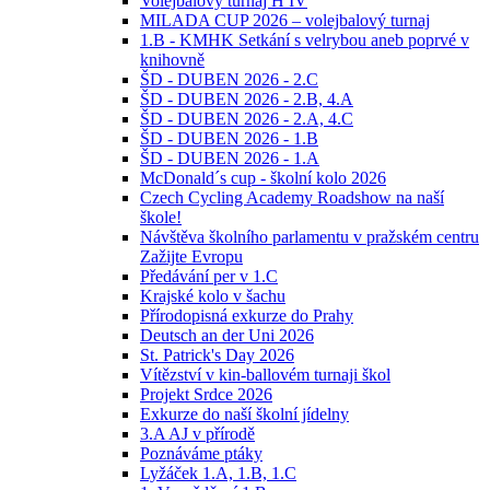
Volejbalový turnaj H IV
MILADA CUP 2026 – volejbalový turnaj
1.B - KMHK Setkání s velrybou aneb poprvé v
knihovně
ŠD - DUBEN 2026 - 2.C
ŠD - DUBEN 2026 - 2.B, 4.A
ŠD - DUBEN 2026 - 2.A, 4.C
ŠD - DUBEN 2026 - 1.B
ŠD - DUBEN 2026 - 1.A
McDonald´s cup - školní kolo 2026
Czech Cycling Academy Roadshow na naší
škole!
Návštěva školního parlamentu v pražském centru
Zažijte Evropu
Předávání per v 1.C
Krajské kolo v šachu
Přírodopisná exkurze do Prahy
Deutsch an der Uni 2026
St. Patrick's Day 2026
Vítězství v kin-ballovém turnaji škol
Projekt Srdce 2026
Exkurze do naší školní jídelny
3.A AJ v přírodě
Poznáváme ptáky
Lyžáček 1.A, 1.B, 1.C