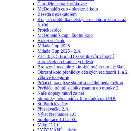
Čarodějnice na Horákovce
McDonald's cup - okrskové kolo
Beseda s exekutorem
Krajská přehlídka dětských recitátorů žáků 2. až
5. tříd
Projekt srdce
McDonald´s cup - školní kolo
Hokej ve škole
Milada Cup 2025
Milada Cup 2025 - 2.A
Žáci 3.D, 5.B a 5.D zasadili svůj vánoční
stromeček do hradeckých lesů
Bronzová medaile z kin -ballového turnaje škol
Okresní kolo přehlídky dětských recitátorů 1. a 2.
věkové kategorie
Prňáčci pracují se školní speciální pedagožkou
Prvňáčci trénují slabiky psaním do mouky 2
Naše dopisy mluví za nás
Skupinky němčinářů z 8. ročníků na UHK
St. Patrick's Day
Přespávačka 2.A
Výlet Nechanice 1.C
Spolupráce 1.C a 9.C
Mikuláš 1.C
LYŽOVÁNÍ 1. třídy