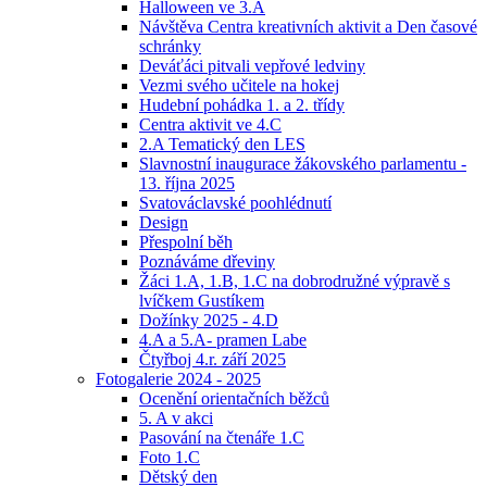
Halloween ve 3.A
Návštěva Centra kreativních aktivit a Den časové
schránky
Deváťáci pitvali vepřové ledviny
Vezmi svého učitele na hokej
Hudební pohádka 1. a 2. třídy
Centra aktivit ve 4.C
2.A Tematický den LES
Slavnostní inaugurace žákovského parlamentu -
13. října 2025
Svatováclavské poohlédnutí
Design
Přespolní běh
Poznáváme dřeviny
Žáci 1.A, 1.B, 1.C na dobrodružné výpravě s
lvíčkem Gustíkem
Dožínky 2025 - 4.D
4.A a 5.A- pramen Labe
Čtyřboj 4.r. září 2025
Fotogalerie 2024 - 2025
Ocenění orientačních běžců
5. A v akci
Pasování na čtenáře 1.C
Foto 1.C
Dětský den