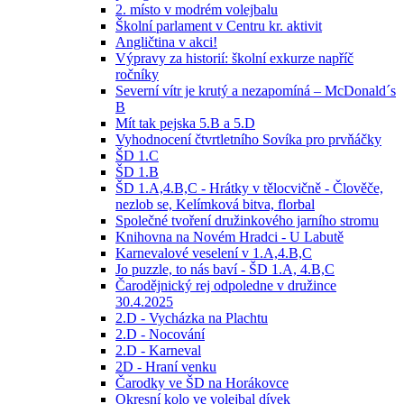
2. místo v modrém volejbalu
Školní parlament v Centru kr. aktivit
Angličtina v akci!
Výpravy za historií: školní exkurze napříč
ročníky
Severní vítr je krutý a nezapomíná – McDonald´s
B
Mít tak pejska 5.B a 5.D
Vyhodnocení čtvrtletního Sovíka pro prvňáčky
ŠD 1.C
ŠD 1.B
ŠD 1.A,4.B,C - Hrátky v tělocvičně - Člověče,
nezlob se, Kelímková bitva, florbal
Společné tvoření družinkového jarního stromu
Knihovna na Novém Hradci - U Labutě
Karnevalové veselení v 1.A,4.B,C
Jo puzzle, to nás baví - ŠD 1.A, 4.B,C
Čarodějnický rej odpoledne v družince
30.4.2025
2.D - Vycházka na Plachtu
2.D - Nocování
2.D - Karneval
2D - Hraní venku
Čarodky ve ŠD na Horákovce
Okresní kolo ve volejbal dívek