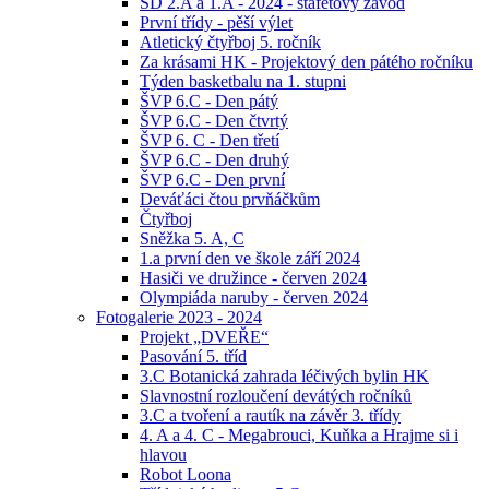
ŠD 2.A a 1.A - 2024 - štafetový závod
První třídy - pěší výlet
Atletický čtyřboj 5. ročník
Za krásami HK - Projektový den pátého ročníku
Týden basketbalu na 1. stupni
ŠVP 6.C - Den pátý
ŠVP 6.C - Den čtvrtý
ŠVP 6. C - Den třetí
ŠVP 6.C - Den druhý
ŠVP 6.C - Den první
Deváťáci čtou prvňáčkům
Čtyřboj
Sněžka 5. A, C
1.a první den ve škole září 2024
Hasiči ve družince - červen 2024
Olympiáda naruby - červen 2024
Fotogalerie 2023 - 2024
Projekt „DVEŘE“
Pasování 5. tříd
3.C Botanická zahrada léčivých bylin HK
Slavnostní rozloučení devátých ročníků
3.C a tvoření a rautík na závěr 3. třídy
4. A a 4. C - Megabrouci, Kuňka a Hrajme si i
hlavou
Robot Loona