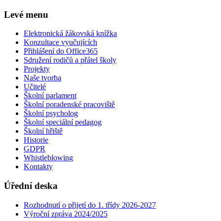
Levé menu
Elektronická žákovská knížka
Konzultace vyučujících
Přihlášení do Office365
Sdružení rodičů a přátel školy
Projekty
Naše tvorba
Učitelé
Školní parlament
Školní poradenské pracoviště
Školní psycholog
Školní speciální pedagog
Školní hřiště
Historie
GDPR
Whistleblowing
Kontakty
Úřední deska
Rozhodnutí o přijetí do 1. třídy 2026-2027
Výroční zpráva 2024/2025