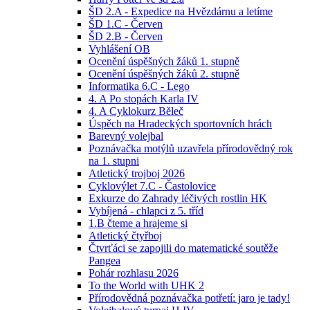
ŠD 2.A - Expedice na Hvězdárnu a letíme
ŠD 1.C - Červen
ŠD 2.B - Červen
Vyhlášení OB
Ocenění úspěšných žáků 1. stupně
Ocenění úspěšných žáků 2. stupně
Informatika 6.C - Lego
4. A Po stopách Karla IV
4. A Cyklokurz Běleč
Úspěch na Hradeckých sportovních hrách
Barevný volejbal
Poznávačka motýlů uzavřela přírodovědný rok
na 1. stupni
Atletický trojboj 2026
Cyklovýlet 7.C - Častolovice
Exkurze do Zahrady léčivých rostlin HK
Vybíjená - chlapci z 5. tříd
1.B čteme a hrajeme si
Atletický čtyřboj
Čtvrťáci se zapojili do matematické soutěže
Pangea
Pohár rozhlasu 2026
To the World with UHK 2
Přírodovědná poznávačka potřetí: jaro je tady!