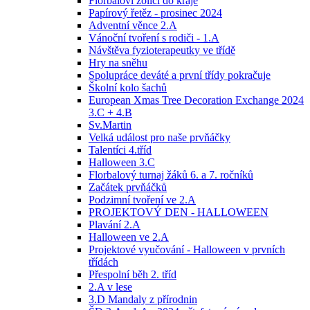
Florbaloví žolíci do kraje
Papírový řetěz - prosinec 2024
Adventní věnce 2.A
Vánoční tvoření s rodiči - 1.A
Návštěva fyzioterapeutky ve třídě
Hry na sněhu
Spolupráce deváté a první třídy pokračuje
Školní kolo šachů
European Xmas Tree Decoration Exchange 2024
3.C + 4.B
Sv.Martin
Velká událost pro naše prvňáčky
Talentíci 4.tříd
Halloween 3.C
Florbalový turnaj žáků 6. a 7. ročníků
Začátek prvňáčků
Podzimní tvoření ve 2.A
PROJEKTOVÝ DEN - HALLOWEEN
Plavání 2.A
Halloween ve 2.A
Projektové vyučování - Halloween v prvních
třídách
Přespolní běh 2. tříd
2.A v lese
3.D Mandaly z přírodnin