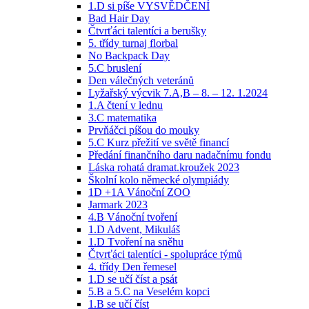
1.D si píše VYSVĚDČENÍ
Bad Hair Day
Čtvrťáci talentíci a berušky
5. třídy turnaj florbal
No Backpack Day
5.C bruslení
Den válečných veteránů
Lyžařský výcvik 7.A,B – 8. – 12. 1.2024
1.A čtení v lednu
3.C matematika
Prvňáčci píšou do mouky
5.C Kurz přežití ve světě financí
Předání finančního daru nadačnímu fondu
Láska rohatá dramat.kroužek 2023
Školní kolo německé olympiády
1D +1A Vánoční ZOO
Jarmark 2023
4.B Vánoční tvoření
1.D Advent, Mikuláš
1.D Tvoření na sněhu
Čtvrťáci talentíci - spolupráce týmů
4. třídy Den řemesel
1.D se učí číst a psát
5.B a 5.C na Veselém kopci
1.B se učí číst