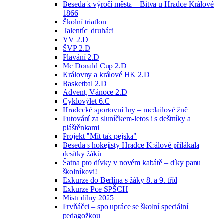
Beseda k výročí města – Bitva u Hradce Králové
1866
Školní triatlon
Talentíci druháci
VV 2.D
ŠVP 2.D
Plavání 2.D
Mc Donald Cup 2.D
Královny a králové HK 2.D
Basketbal 2.D
Advent, Vánoce 2.D
Cyklovýlet 6.C
Hradecké sportovní hry – medailové žně
Putování za sluníčkem-letos i s deštníky a
pláštěnkami
Projekt "Mít tak pejska"
Beseda s hokejisty Hradce Králové přilákala
desítky žáků
Šatna pro dívky v novém kabátě – díky panu
školníkovi!
Exkurze do Berlína s žáky 8. a 9. tříd
Exkurze Pce SPŠCH
Mistr dílny 2025
Prvňáčci – spolupráce se školní speciální
pedagožkou