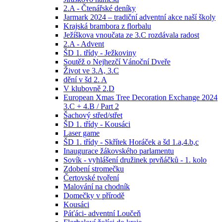
2.A - Čtenářské deníky
Jarmark 2024 – tradiční adventní akce naší školy
Krajská brambora z florbalu
Ježíškova vnoučata ze 3.C rozdávala radost
2.A - Advent
ŠD 1. třídy - Ježkoviny
Soutěž o Nejhezčí Vánoční Dveře
Život ve 3.A, 3.C
dění v šd 2. A
V klubovně 2.D
European Xmas Tree Decoration Exchange 2024
3.C + 4.B / Part 2
Šachový střed/střet
ŠD 1. třídy - Kousáci
Laser game
ŠD 1. třídy - Skřítek Horáček a šd 1.a,4.b,c
Inaugurace žákovského parlamentu
Sovík - vyhlášení družinek prvňáčků - 1. kolo
Zdobení stromečku
Čertovské tvoření
Malování na chodník
Domečky v přírodě
Kousáci
Páťáci- adventní Loučeň