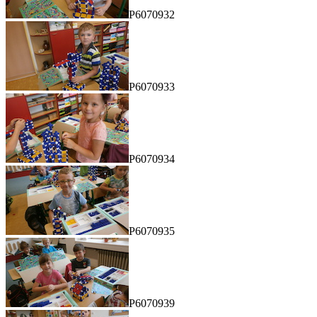
P6070932
P6070933
P6070934
P6070935
P6070939