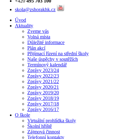
+420
495 703 100
skola@zshorakhk.cz
Úvod
Aktuality
Zveme vás
Volná místa
Důležité informace
Plán akcí
Přijímací řízení na střední školy
Naše úspěchy v soutěžích
Termínový kalendář
Zprávy 2023/24
Zprávy 2022/23
Zprávy 2021/22
Zprávy 2020/21
Zprávy 2019/20
Zprávy 2018/19
Zprávy 2017/18
Zprávy 2016/17
O škole
Virtuální prohlídka školy
Školní hřiště
Zájmová činnost
Telefonní kontakty