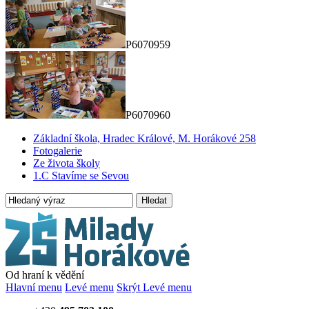
P6070959
P6070960
Základní škola, Hradec Králové, M. Horákové 258
Fotogalerie
Ze života školy
1.C Stavíme se Sevou
Hledat
Od hraní k vědění
Hlavní menu
Levé menu
Skrýt Levé menu