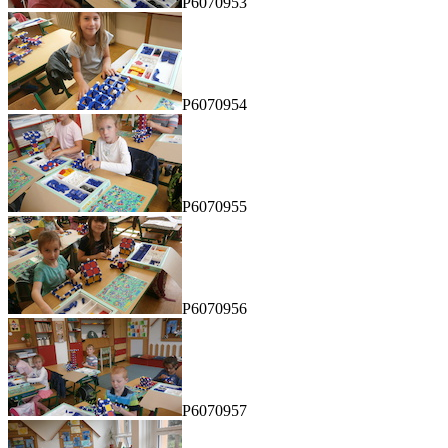
P6070953
P6070954
P6070955
P6070956
P6070957