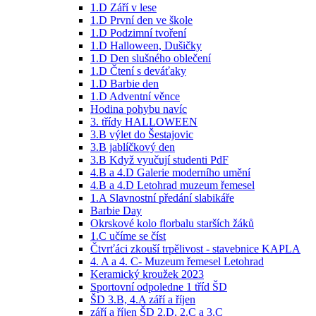
1.D Září v lese
1.D První den ve škole
1.D Podzimní tvoření
1.D Halloween, Dušičky
1.D Den slušného oblečení
1.D Čtení s deváťaky
1.D Barbie den
1.D Adventní věnce
Hodina pohybu navíc
3. třídy HALLOWEEN
3.B výlet do Šestajovic
3.B jablíčkový den
3.B Když vyučují studenti PdF
4.B a 4.D Galerie moderního umění
4.B a 4.D Letohrad muzeum řemesel
1.A Slavnostní předání slabikáře
Barbie Day
Okrskové kolo florbalu starších žáků
1.C učíme se číst
Čtvrťáci zkouší trpělivost - stavebnice KAPLA
4. A a 4. C- Muzeum řemesel Letohrad
Keramický kroužek 2023
Sportovní odpoledne 1 tříd ŠD
ŠD 3.B, 4.A září a říjen
září a říjen ŠD 2.D, 2.C a 3.C