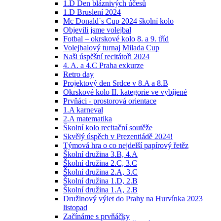
1.D Den bláznivých účesů
1.D Bruslení 2024
Mc Donald´s Cup 2024 školní kolo
Objevili jsme volejbal
Fotbal – okrskové kolo 8. a 9. tříd
Volejbalový turnaj Milada Cup
Naši úspěšní recitátoři 2024
4. A. a 4.C Praha exkurze
Retro day
Projektový den Srdce v 8.A a 8.B
Okrskové kolo II. kategorie ve vybíjené
Prvňáci - prostorová orientace
1.A karneval
2.A matematika
Školní kolo recitační soutěže
Skvělý úspěch v Prezentiádě 2024!
Týmová hra o co nejdelší papírový řetěz
Školní družina 3.B, 4.A
Školní družina 2.C, 3.C
Školní družina 2.A, 3.C
Školní družina 1.D, 2.B
Školní družina 1.A, 2.B
Družinový výlet do Prahy na Hurvínka 2023
listopad
Začínáme s prvňáčky