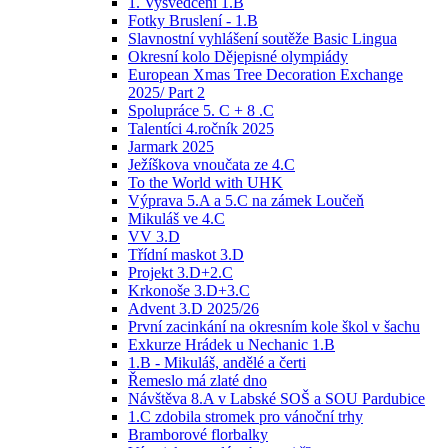
1. Vysvědčení 1.B
Fotky Bruslení - 1.B
Slavnostní vyhlášení soutěže Basic Lingua
Okresní kolo Dějepisné olympiády
European Xmas Tree Decoration Exchange
2025/ Part 2
Spolupráce 5. C + 8 .C
Talentíci 4.ročník 2025
Jarmark 2025
Ježíškova vnoučata ze 4.C
To the World with UHK
Výprava 5.A a 5.C na zámek Loučeň
Mikuláš ve 4.C
VV 3.D
Třídní maskot 3.D
Projekt 3.D+2.C
Krkonoše 3.D+3.C
Advent 3.D 2025/26
První zacinkání na okresním kole škol v šachu
Exkurze Hrádek u Nechanic 1.B
1.B - Mikuláš, andělé a čerti
Řemeslo má zlaté dno
Návštěva 8.A v Labské SOŠ a SOU Pardubice
1.C zdobila stromek pro vánoční trhy
Bramborové florbalky