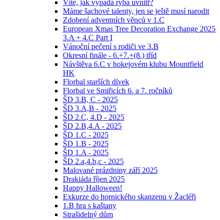
Víte, jak vypadá ryba uvnitř?
Máme šachové talenty, jen se ještě musí narodit
Zdobení adventních věnců v 1.C
European Xmas Tree Decoration Exchange 2025
3.A + 4.C Part I
Vánoční pečení s rodiči ve 3.B
Okresní finále - 6.+7.+(8.) tříd
Návštěva 6.C v hokejovém klubu Mountfield
HK
Florbal starších dívek
Florbal ve Smiřicích 6. a 7. ročníků
ŠD 3.B, C - 2025
ŠD 3.A,B - 2025
ŠD 2.C, 4.D - 2025
ŠD 2.B,4.A - 2025
ŠD 1.C - 2025
ŠD 1.B - 2025
ŠD 1.A - 2025
ŠD 2.a,4.b,c - 2025
Malované prázdniny září 2025
Drakiáda říjen 2025
Happy Halloween!
Exkurze do hornického skanzenu v Žacléři
1.B hra s kaštany
Strašidelný dům