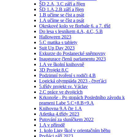
ŠD 2.A, 3.C září a říjen
ŠD 1.A,2.B září a říjen
1.B učíme se číst a psát
1.A učíme se číst a psát
Okrskové kolo ve florbale 6. a 7. tříd
Do lesa s lesníkem 4.A, 4.C, 5.B
Halloween 2023
5.C matika s tablety
Suit Up Day 2023
Exkurze do Poslanecké sněmovny
Inaugurace členů parlamentu 2023
1.A ve školní knihovně
3D Projekt 8.C
Podzimní tvoření s rodiči 4.B
Logická olympiáda 2023 - čtvrťáci
5.třídy projekt sv. Václav
2.C práce ve dvojicích
Krkonoše - Po stopách Posledního závodu k
prameni Labe 5.C+8.B+9.A
Knihovna 9.A čte 1.A
Atletika 4.třídy 2023
Putování za sluníčkem 2022
1.A v přírodě
1. kolo Ligy škol v orientačním běhu
Prvňáci září 2023