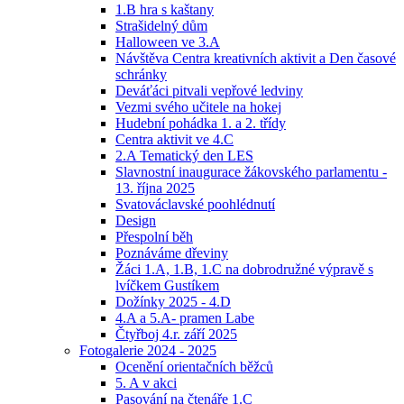
1.B hra s kaštany
Strašidelný dům
Halloween ve 3.A
Návštěva Centra kreativních aktivit a Den časové
schránky
Deváťáci pitvali vepřové ledviny
Vezmi svého učitele na hokej
Hudební pohádka 1. a 2. třídy
Centra aktivit ve 4.C
2.A Tematický den LES
Slavnostní inaugurace žákovského parlamentu -
13. října 2025
Svatováclavské poohlédnutí
Design
Přespolní běh
Poznáváme dřeviny
Žáci 1.A, 1.B, 1.C na dobrodružné výpravě s
lvíčkem Gustíkem
Dožínky 2025 - 4.D
4.A a 5.A- pramen Labe
Čtyřboj 4.r. září 2025
Fotogalerie 2024 - 2025
Ocenění orientačních běžců
5. A v akci
Pasování na čtenáře 1.C