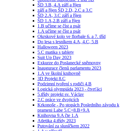
ŠD 3.B, 4.A září a říjen
září a říjen ŠD 2.D, 2.C a 3.C
ŠD 2.A, 3.C září a říjen
ŠD 1.A,2.B září a říjen
1.B učíme se číst a psát
1.A učíme se číst a psát
Okrskové kolo ve florbale 6. a 7. tříd
Do lesa s lesníkem 4.A, 4.C, 5.B
Halloween 2023
5.C matika s tablety
Suit Up Day 2023
Exkurze do Poslanecké sněmovny
Inaugurace členů parlamentu 2023
1.A ve školní knihovně
3D Projekt 8.C
Podzimní tvoření s rodiči 4.B
Logická olympiáda 2023 - čtvrťáci
5.třídy projekt sv. Václav
2.C práce ve dvojicích
Krkonoše - Po stopách Posledního závodu k
prameni Labe 5.C+8.B+9.A
Knihovna 9.A čte 1.A
Atletika 4.třídy 2023
Putování za sluníčkem 2022