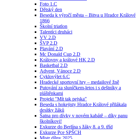
Foto 1.C
Dětský den
Beseda k výročí města – Bitva u Hradce Králové
1866
Školní triatlon
Talentíci druháci
VV 2.D
ŠVP 2.D
Plavání 2.D
Mc Donald Cup 2.D
Královny a králové HK 2.D
Basketbal 2.D
Advent, Vánoce 2.D
Cyklovýlet 6.C
Hradecké sportovní hry – medailové žně
Putování za sluníčkem-letos i s deštníky a
pláštěnkami
Projekt "Mít tak pejska"
Beseda s hokejisty Hradce Králové přilákala
desítky žáků
Šatna pro dívky v novém kabátě – díky panu
školníkovi!
Exkurze do Berlína s žáky 8. a 9. tříd
Exkurze Pce SPŠCH
Mistr dílny 2025