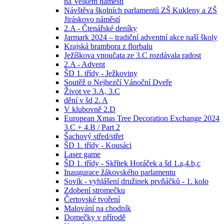
na Velkém náměstí
Návštěva školních parlamentů ZŠ Kukleny a ZŠ
Jiráskovo náměstí
2.A - Čtenářské deníky
Jarmark 2024 – tradiční adventní akce naší školy
Krajská brambora z florbalu
Ježíškova vnoučata ze 3.C rozdávala radost
2.A - Advent
ŠD 1. třídy - Ježkoviny
Soutěž o Nejhezčí Vánoční Dveře
Život ve 3.A, 3.C
dění v šd 2. A
V klubovně 2.D
European Xmas Tree Decoration Exchange 2024
3.C + 4.B / Part 2
Šachový střed/střet
ŠD 1. třídy - Kousáci
Laser game
ŠD 1. třídy - Skřítek Horáček a šd 1.a,4.b,c
Inaugurace žákovského parlamentu
Sovík - vyhlášení družinek prvňáčků - 1. kolo
Zdobení stromečku
Čertovské tvoření
Malování na chodník
Domečky v přírodě