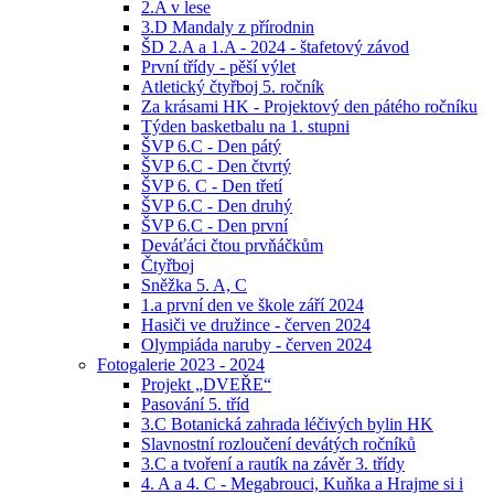
2.A v lese
3.D Mandaly z přírodnin
ŠD 2.A a 1.A - 2024 - štafetový závod
První třídy - pěší výlet
Atletický čtyřboj 5. ročník
Za krásami HK - Projektový den pátého ročníku
Týden basketbalu na 1. stupni
ŠVP 6.C - Den pátý
ŠVP 6.C - Den čtvrtý
ŠVP 6. C - Den třetí
ŠVP 6.C - Den druhý
ŠVP 6.C - Den první
Deváťáci čtou prvňáčkům
Čtyřboj
Sněžka 5. A, C
1.a první den ve škole září 2024
Hasiči ve družince - červen 2024
Olympiáda naruby - červen 2024
Fotogalerie 2023 - 2024
Projekt „DVEŘE“
Pasování 5. tříd
3.C Botanická zahrada léčivých bylin HK
Slavnostní rozloučení devátých ročníků
3.C a tvoření a rautík na závěr 3. třídy
4. A a 4. C - Megabrouci, Kuňka a Hrajme si i