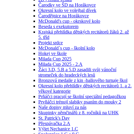
Čarodky ve ŠD na Horákovce
Okresní kolo ve volejbal dívek
Čarodějnice na Horákovce
McDonald's cup - okrskové kolo
Beseda s exekutorem
Krajská přehlídka dětských recitátorů žáků 2. až
5. tříd
Projekt srdce
McDonald´s cup - školní kolo
Hokej ve škole
Milada Cup 2025
Milada Cup 2025 - 2.A
Žáci 3.D, 5.B a 5.D zasadili svůj vánoční
stromeček do hradeckých lesů
Bronzová medaile z kin -ballového turnaje škol
Okresní kolo přehlídky dětských recitátorů 1. a 2.
věkové kategorie
Prňáčci pracují se školní speciální pedagožkou
Prvňáčci trénují slabiky psaním do mouky 2
Naše dopisy mluví za nás
Skupinky němčinářů z 8. ročníků na UHK
St. Patrick's Day
Přespávačka 2.A
Výlet Nechanice 1.C