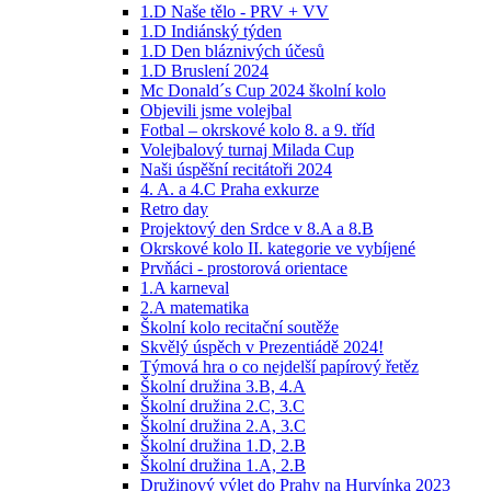
1.D Naše tělo - PRV + VV
1.D Indiánský týden
1.D Den bláznivých účesů
1.D Bruslení 2024
Mc Donald´s Cup 2024 školní kolo
Objevili jsme volejbal
Fotbal – okrskové kolo 8. a 9. tříd
Volejbalový turnaj Milada Cup
Naši úspěšní recitátoři 2024
4. A. a 4.C Praha exkurze
Retro day
Projektový den Srdce v 8.A a 8.B
Okrskové kolo II. kategorie ve vybíjené
Prvňáci - prostorová orientace
1.A karneval
2.A matematika
Školní kolo recitační soutěže
Skvělý úspěch v Prezentiádě 2024!
Týmová hra o co nejdelší papírový řetěz
Školní družina 3.B, 4.A
Školní družina 2.C, 3.C
Školní družina 2.A, 3.C
Školní družina 1.D, 2.B
Školní družina 1.A, 2.B
Družinový výlet do Prahy na Hurvínka 2023