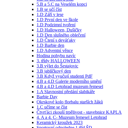
5.B a 5.C na Veselém kopci
1.B se učí číst
1.D Září v lese
1.D První den ve škole
1.D Podzimní tvoření
1.D Halloween, Dušičky
1.D Den slušného oblečení
1.D Čtení s deváťaky
1.D Barbie den
1.D Adventní věnce
Hodina pohybu navíc
3. třídy HALLOWEEN
3.B výlet do Šestajovic
3.B jablíčkový den
3.B Když vyučují studenti PdF
4.B a 4.D Galerie moderního umění
4.B a 4.D Letohrad muzeum řemesel
1.A Slavnostní předání slabikáře
Barbie Day
Okrskové kolo florbalu starších žáků
1.C učíme se číst
Čtvrťáci zkouší trpělivost - stavebnice KAPLA
4. A a 4. C- Muzeum řemesel Letohrad
Keramický kroužek 2023
Sportovní odpoledne 1 tříd ŠD