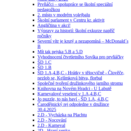
Prvňáčci – spolupráce se školní speciální
pedagožkou
2. místo v modrém volejbalu
Školní parlament v Centru kr. aktivit
Angličtina v akci!
Výpravy za historií: školní exkurze napříč
ročníky
Severní vítr je krutý a nezapomíná – McDonald´s
B
Mít tak pejska 5.B a 5.D
Vyhodnocení čtvrtletního Sovíka pro prvňáčky
ŠD 1.C
ŠD 1.B
ŠD 1.A,4.B,C - Hrátky v tělocvičně - Člověče,
nezlob se, Kelímková bitva, florbal
Společné tvoření družinkového jarního stromu
Knihovna na Novém Hradci - U Labutě
Karnevalové veselení v 1.A,4.B,C
Jo puzzle, to nás baví - ŠD 1.A, 4.B,C
Čarodějnický rej odpoledne v družince
30.4.2025
2.D - Vycházka na Plachtu
2.D - Nocování
2.D - Karneval
2D - Hraní venku