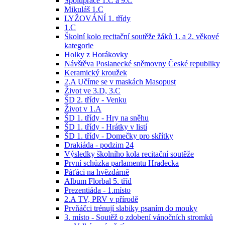
Spolupráce 1.C a 9.C
Mikuláš 1.C
LYŽOVÁNÍ 1. třídy
1.C
Školní kolo recitační soutěže žáků 1. a 2. věkové
kategorie
Holky z Horákovky
Návštěva Poslanecké sněmovny České republiky
Keramický kroužek
2.A Učíme se v maskách Masopust
Život ve 3.D, 3.C
ŠD 2. třídy - Venku
Život v 1.A
ŠD 1. třídy - Hry na sněhu
ŠD 1. třídy - Hrátky v listí
ŠD 1. třídy - Domečky pro skřítky
Drakiáda - podzim 24
Výsledky školního kola recitační soutěže
První schůzka parlamentu Hradecka
Páťáci na hvězdárně
Album Florbal 5. tříd
Prezentiáda - 1.místo
2.A TV, PRV v přírodě
Prvňáčci trénují slabiky psaním do mouky
3. místo - Soutěž o zdobení vánočních stromků