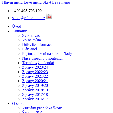
Hlavní menu
Levé menu
Skrýt Levé menu
+420
495 703 100
skola@zshorakhk.cz
Úvod
Aktuality
Zveme vás
Volná místa
Důležité informace
Plán akcí
Přijímací řízení na střední školy
Naše úspěchy v soutěžích
Termínový kalendář
Zprávy 2023/24
Zprávy 2022/23
Zprávy 2021/22
Zprávy 2020/21
Zprávy 2019/20
Zprávy 2018/19
Zprávy 2017/18
Zprávy 2016/17
O škole
Virtuální prohlídka školy
Školní hřiště