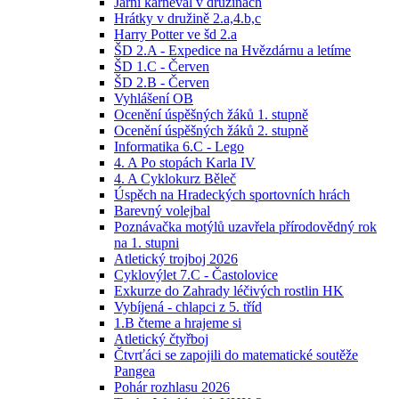
Jarní karneval v družinách
Hrátky v družině 2.a,4.b,c
Harry Potter ve šd 2.a
ŠD 2.A - Expedice na Hvězdárnu a letíme
ŠD 1.C - Červen
ŠD 2.B - Červen
Vyhlášení OB
Ocenění úspěšných žáků 1. stupně
Ocenění úspěšných žáků 2. stupně
Informatika 6.C - Lego
4. A Po stopách Karla IV
4. A Cyklokurz Běleč
Úspěch na Hradeckých sportovních hrách
Barevný volejbal
Poznávačka motýlů uzavřela přírodovědný rok
na 1. stupni
Atletický trojboj 2026
Cyklovýlet 7.C - Častolovice
Exkurze do Zahrady léčivých rostlin HK
Vybíjená - chlapci z 5. tříd
1.B čteme a hrajeme si
Atletický čtyřboj
Čtvrťáci se zapojili do matematické soutěže
Pangea
Pohár rozhlasu 2026