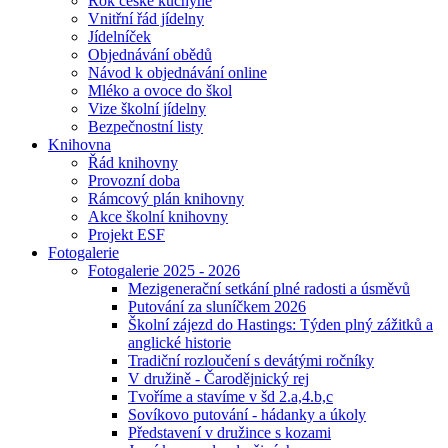
Rok české kuchyně
Vnitřní řád jídelny
Jídelníček
Objednávání obědů
Návod k objednávání online
Mléko a ovoce do škol
Vize školní jídelny
Bezpečnostní listy
Knihovna
Řád knihovny
Provozní doba
Rámcový plán knihovny
Akce školní knihovny
Projekt ESF
Fotogalerie
Fotogalerie 2025 - 2026
Mezigenerační setkání plné radosti a úsměvů
Putování za sluníčkem 2026
Školní zájezd do Hastings: Týden plný zážitků a
anglické historie
Tradiční rozloučení s devátými ročníky
V družině - Čarodějnický rej
Tvoříme a stavíme v šd 2.a,4.b,c
Sovíkovo putování - hádanky a úkoly
Představení v družince s kozami