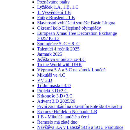
Poznáváme ptáky
Lyžáček 1.A, 1.B, 1.C
1. Vysvědčení 1.B
Fotky Bruslení - 1.B
Slavnostní vyhlášení soutěže Basic Lingua
Okresní kolo Dějepisné olympiády
European Xmas Tree Decoration Exchange
2025/ Part 2
Spolupráce 5. C + 8 .C
Talentíci 4.ročník 2025
Jarmark 2025
Ježíškova vnoučata ze 4.C
To the World with UHK
Výprava 5.A a 5.C na zámek Loučeň
Mikuláš ve 4.C
VV 3.D
Třídní maskot 3.D
Projekt 3.D+2.C
Krkonoše 3.D+3.C
Advent 3.D 2025/26
První zacinkání na okresním kole škol v šachu
Exkurze Hrádek u Nechanic 1.B
1.B - Mikuláš, andělé a čerti
Řemeslo má zlaté dno
Návštěva 8.A v Labské SOŠ a SOU Pardubice