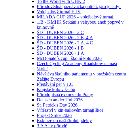
To the World with UHK 2
Přírodovědná poznávačka potřetí: jaro je tady!
Volejbalový turnaj H IV
MILADA CUP 2026 – volejbalový turnaj
1.B - KMHK Setkání s velrybou aneb poprvé v
knihovně
ŠD - DUBEN 2026 - 2.C
ŠD - DUBEN 2026 - 2.B, 4.A
ŠD - DUBEN 2026 - 2.A, 4.C
ŠD - DUBEN 2026 - 1.B
ŠD - DUBEN 2026 - 1.A
McDonald´s cup - školní kolo 2026
Czech Cycling Academy Roadshow na naší
škole!
Návštěva školního parlamentu v pražském centru
Zažijte Evropu
Předávání per v 1.C
Krajské kolo v šachu
Přírodopisná exkurze do Prahy
Deutsch an der Uni 2026
St. Patrick's Day 2026
Vítězství v kin-ballovém turnaji škol
Projekt Srdce 2026
Exkurze do naší školní jídelny
3.A AJ v přírodě