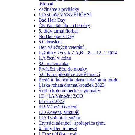
listopad
Začínáme s prvňáčky
1.D si píše VYSVĚDČENÍ
Bad Hair Day
Čtvrťáci talentíci a berušky
5. třídy turnaj florbal
No Backpack Day
5.C bruslení
Den válečných veteránů
Lyžařský výcvik 7.A,B – 8. – 12. 1.2024
1.A čtení v lednu
3.C matematika
Prvňáčci píšou do mouky
5.C Kurz přežití ve světě financí
Předání finančního daru nadačnímu fondu
Láska rohatá dramat.kroužek 2023
Školní kolo německé olympiády
1D +1A Vánoční ZOO
Jarmark 2023
4.B Vánoční tvoření
1.D Advent, Mikuláš
1.D Tvoření na sněhu
Čtvrťáci talentíci - spolupráce týmů
4. třídy Den řemesel
1.D se učí číst a psát