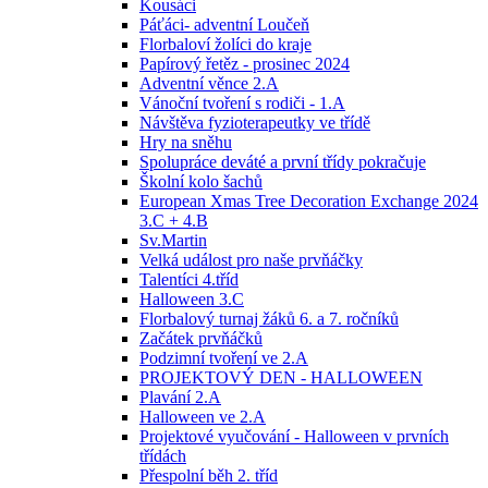
Kousáci
Páťáci- adventní Loučeň
Florbaloví žolíci do kraje
Papírový řetěz - prosinec 2024
Adventní věnce 2.A
Vánoční tvoření s rodiči - 1.A
Návštěva fyzioterapeutky ve třídě
Hry na sněhu
Spolupráce deváté a první třídy pokračuje
Školní kolo šachů
European Xmas Tree Decoration Exchange 2024
3.C + 4.B
Sv.Martin
Velká událost pro naše prvňáčky
Talentíci 4.tříd
Halloween 3.C
Florbalový turnaj žáků 6. a 7. ročníků
Začátek prvňáčků
Podzimní tvoření ve 2.A
PROJEKTOVÝ DEN - HALLOWEEN
Plavání 2.A
Halloween ve 2.A
Projektové vyučování - Halloween v prvních
třídách
Přespolní běh 2. tříd