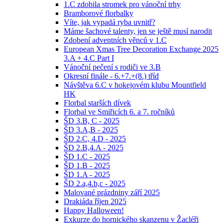
1.C zdobila stromek pro vánoční trhy
Bramborové florbalky
Víte, jak vypadá ryba uvnitř?
Máme šachové talenty, jen se ještě musí narodit
Zdobení adventních věnců v 1.C
European Xmas Tree Decoration Exchange 2025
3.A + 4.C Part I
Vánoční pečení s rodiči ve 3.B
Okresní finále - 6.+7.+(8.) tříd
Návštěva 6.C v hokejovém klubu Mountfield
HK
Florbal starších dívek
Florbal ve Smiřicích 6. a 7. ročníků
ŠD 3.B, C - 2025
ŠD 3.A,B - 2025
ŠD 2.C, 4.D - 2025
ŠD 2.B,4.A - 2025
ŠD 1.C - 2025
ŠD 1.B - 2025
ŠD 1.A - 2025
ŠD 2.a,4.b,c - 2025
Malované prázdniny září 2025
Drakiáda říjen 2025
Happy Halloween!
Exkurze do hornického skanzenu v Žacléři