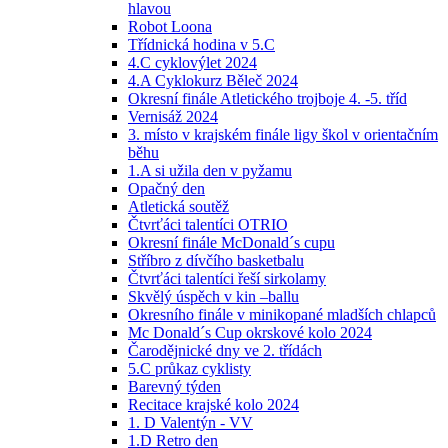
hlavou
Robot Loona
Třídnická hodina v 5.C
4.C cyklovýlet 2024
4.A Cyklokurz Běleč 2024
Okresní finále Atletického trojboje 4. -5. tříd
Vernisáž 2024
3. místo v krajském finále ligy škol v orientačním
běhu
1.A si užila den v pyžamu
Opačný den
Atletická soutěž
Čtvrťáci talentíci OTRIO
Okresní finále McDonald´s cupu
Stříbro z dívčího basketbalu
Čtvrťáci talentíci řeší sirkolamy
Skvělý úspěch v kin –ballu
Okresního finále v minikopané mladších chlapců
Mc Donald´s Cup okrskové kolo 2024
Čarodějnické dny ve 2. třídách
5.C průkaz cyklisty
Barevný týden
Recitace krajské kolo 2024
1. D Valentýn - VV
1.D Retro den