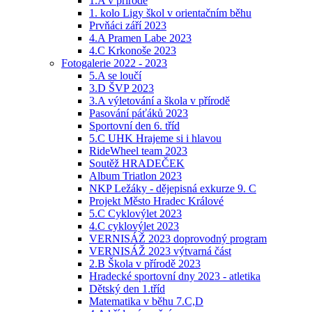
1.A v přírodě
1. kolo Ligy škol v orientačním běhu
Prvňáci září 2023
4.A Pramen Labe 2023
4.C Krkonoše 2023
Fotogalerie 2022 - 2023
5.A se loučí
3.D ŠVP 2023
3.A výletování a škola v přírodě
Pasování páťáků 2023
Sportovní den 6. tříd
5.C UHK Hrajeme si i hlavou
RideWheel team 2023
Soutěž HRADEČEK
Album Triatlon 2023
NKP Ležáky - dějepisná exkurze 9. C
Projekt Město Hradec Králové
5.C Cyklovýlet 2023
4.C cyklovýlet 2023
VERNISÁŽ 2023 doprovodný program
VERNISÁŽ 2023 výtvarná část
2.B Škola v přírodě 2023
Hradecké sportovní dny 2023 - atletika
Dětský den 1.tříd
Matematika v běhu 7.C,D