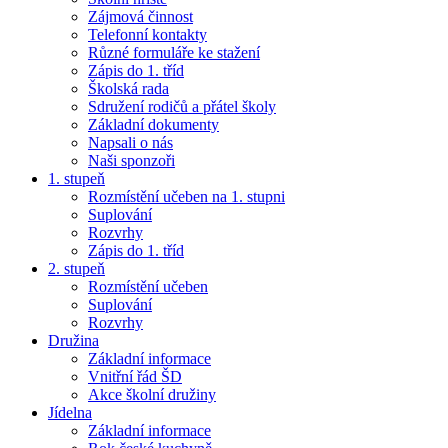
Zájmová činnost
Telefonní kontakty
Různé formuláře ke stažení
Zápis do 1. tříd
Školská rada
Sdružení rodičů a přátel školy
Základní dokumenty
Napsali o nás
Naši sponzoři
1. stupeň
Rozmístění učeben na 1. stupni
Suplování
Rozvrhy
Zápis do 1. tříd
2. stupeň
Rozmístění učeben
Suplování
Rozvrhy
Družina
Základní informace
Vnitřní řád ŠD
Akce školní družiny
Jídelna
Základní informace