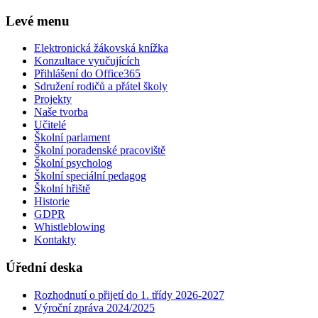
Levé menu
Elektronická žákovská knížka
Konzultace vyučujících
Přihlášení do Office365
Sdružení rodičů a přátel školy
Projekty
Naše tvorba
Učitelé
Školní parlament
Školní poradenské pracoviště
Školní psycholog
Školní speciální pedagog
Školní hřiště
Historie
GDPR
Whistleblowing
Kontakty
Úřední deska
Rozhodnutí o přijetí do 1. třídy 2026-2027
Výroční zpráva 2024/2025