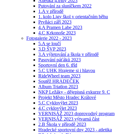
Atletika 4.třídy 2023
Putování za sluníčkem 2022
1.A v přírodě
1. kolo Ligy škol v orientačním běhu
Prvňáci září 2023
4.A Pramen Labe 2023
4.C Krkonoše 2023
Fotogalerie 2022 - 2023
5.A se loučí
3.D ŠVP 2023
3.A výletování a škola v přírodě
Pasování páťáků 2023
Sportovní den 6. tříd
5.C UHK Hrajeme si i hlavou
RideWheel team 2023
Soutěž HRADEČEK
Album Triatlon 2023
NKP Ležáky - dějepisná exkurze 9. C
Projekt Město Hradec Králové
5.C Cyklovýlet 2023
4.C cyklovýlet 2023
VERNISÁŽ 2023 doprovodný program
VERNISÁŽ 2023 výtvarná část
2.B Škola v přírodě 2023
Hradecké sportovní dny 2023 - atletika