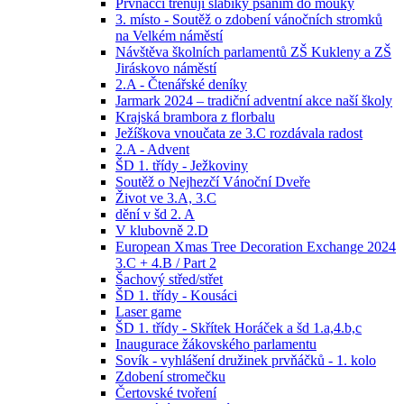
Prvňáčci trénují slabiky psaním do mouky
3. místo - Soutěž o zdobení vánočních stromků
na Velkém náměstí
Návštěva školních parlamentů ZŠ Kukleny a ZŠ
Jiráskovo náměstí
2.A - Čtenářské deníky
Jarmark 2024 – tradiční adventní akce naší školy
Krajská brambora z florbalu
Ježíškova vnoučata ze 3.C rozdávala radost
2.A - Advent
ŠD 1. třídy - Ježkoviny
Soutěž o Nejhezčí Vánoční Dveře
Život ve 3.A, 3.C
dění v šd 2. A
V klubovně 2.D
European Xmas Tree Decoration Exchange 2024
3.C + 4.B / Part 2
Šachový střed/střet
ŠD 1. třídy - Kousáci
Laser game
ŠD 1. třídy - Skřítek Horáček a šd 1.a,4.b,c
Inaugurace žákovského parlamentu
Sovík - vyhlášení družinek prvňáčků - 1. kolo
Zdobení stromečku
Čertovské tvoření