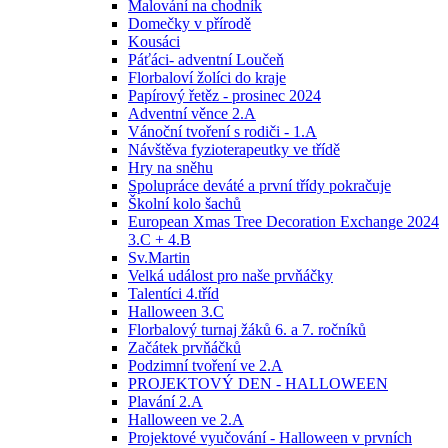
Malování na chodník
Domečky v přírodě
Kousáci
Páťáci- adventní Loučeň
Florbaloví žolíci do kraje
Papírový řetěz - prosinec 2024
Adventní věnce 2.A
Vánoční tvoření s rodiči - 1.A
Návštěva fyzioterapeutky ve třídě
Hry na sněhu
Spolupráce deváté a první třídy pokračuje
Školní kolo šachů
European Xmas Tree Decoration Exchange 2024
3.C + 4.B
Sv.Martin
Velká událost pro naše prvňáčky
Talentíci 4.tříd
Halloween 3.C
Florbalový turnaj žáků 6. a 7. ročníků
Začátek prvňáčků
Podzimní tvoření ve 2.A
PROJEKTOVÝ DEN - HALLOWEEN
Plavání 2.A
Halloween ve 2.A
Projektové vyučování - Halloween v prvních