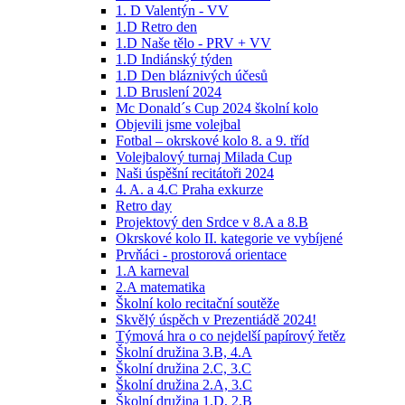
1. D Valentýn - VV
1.D Retro den
1.D Naše tělo - PRV + VV
1.D Indiánský týden
1.D Den bláznivých účesů
1.D Bruslení 2024
Mc Donald´s Cup 2024 školní kolo
Objevili jsme volejbal
Fotbal – okrskové kolo 8. a 9. tříd
Volejbalový turnaj Milada Cup
Naši úspěšní recitátoři 2024
4. A. a 4.C Praha exkurze
Retro day
Projektový den Srdce v 8.A a 8.B
Okrskové kolo II. kategorie ve vybíjené
Prvňáci - prostorová orientace
1.A karneval
2.A matematika
Školní kolo recitační soutěže
Skvělý úspěch v Prezentiádě 2024!
Týmová hra o co nejdelší papírový řetěz
Školní družina 3.B, 4.A
Školní družina 2.C, 3.C
Školní družina 2.A, 3.C
Školní družina 1.D, 2.B