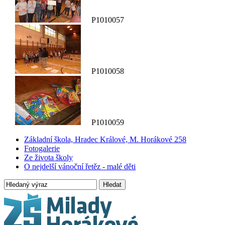
P1010057
P1010058
P1010059
Základní škola, Hradec Králové, M. Horákové 258
Fotogalerie
Ze života školy
O nejdelší vánoční řetěz - malé děti
Hledat