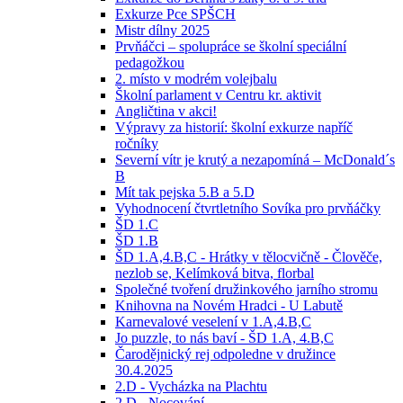
Exkurze Pce SPŠCH
Mistr dílny 2025
Prvňáčci – spolupráce se školní speciální
pedagožkou
2. místo v modrém volejbalu
Školní parlament v Centru kr. aktivit
Angličtina v akci!
Výpravy za historií: školní exkurze napříč
ročníky
Severní vítr je krutý a nezapomíná – McDonald´s
B
Mít tak pejska 5.B a 5.D
Vyhodnocení čtvrtletního Sovíka pro prvňáčky
ŠD 1.C
ŠD 1.B
ŠD 1.A,4.B,C - Hrátky v tělocvičně - Člověče,
nezlob se, Kelímková bitva, florbal
Společné tvoření družinkového jarního stromu
Knihovna na Novém Hradci - U Labutě
Karnevalové veselení v 1.A,4.B,C
Jo puzzle, to nás baví - ŠD 1.A, 4.B,C
Čarodějnický rej odpoledne v družince
30.4.2025
2.D - Vycházka na Plachtu
2.D - Nocování