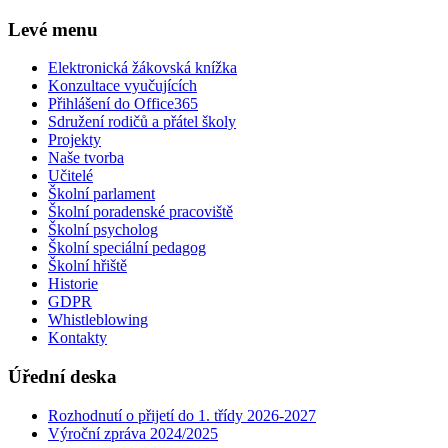
Levé menu
Elektronická žákovská knížka
Konzultace vyučujících
Přihlášení do Office365
Sdružení rodičů a přátel školy
Projekty
Naše tvorba
Učitelé
Školní parlament
Školní poradenské pracoviště
Školní psycholog
Školní speciální pedagog
Školní hřiště
Historie
GDPR
Whistleblowing
Kontakty
Úřední deska
Rozhodnutí o přijetí do 1. třídy 2026-2027
Výroční zpráva 2024/2025