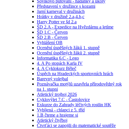
Sovíkovo putování - hádanky a úkoly
Představení v družince s kozami
Jarní karneval v družinách
Hrátky v družině 2.a,4.b,c
Harry Potter ve šd 2.a
ŠD 2.A - Expedice na Hvězdárnu a letíme
ŠD 1.C - Červen
ŠD 2.B - Červen
Vyhlášení OB
Ocenění úspěšných žáků 1. stupně
Ocenění úspěšných žáků 2. stupně
Informatika 6.C - Lego
4. A Po stopách Karla IV
4. A Cyklokurz Běleč
Úspěch na Hradeckých sportovních hrách
Barevný volejbal
Poznávačka motýlů uzavřela přírodovědný rok
na 1. stupni
Atletický trojboj 2026
Cyklovýlet 7.C - Častolovice
Exkurze do Zahrady léčivých rostlin HK
Vybíjená - chlapci z 5. tříd
1.B čteme a hrajeme si
Atletický čtyřboj
Čtvrťáci se zapojili do matematické soutěže