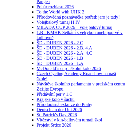
Pangea
Pohár rozhlasu 2026
To the World with UHK 2
Přírodovědná poznávačka potřetí: jaro je tady!
Volejbalový turnaj H IV
MILADA CUP 2026 – volejbalový turnaj
1.B - KMHK Setkání s velrybou aneb poprvé v
knihovně
ŠD - DUBEN 2026 - 2.C
ŠD - DUBEN 2026 - 2.B, 4.A
ŠD - DUBEN 2026 - 2.A, 4.C
ŠD - DUBEN 2026 - 1.B
ŠD - DUBEN 2026 - 1.A
McDonald´s cup - školní kolo 2026
Czech Cycling Academy Roadshow na naší
škole!
Návštěva školního parlamentu v pražském centru
Zažijte Evropu
Předávání per v 1.C
Krajské kolo v šachu
Přírodopisná exkurze do Prahy
Deutsch an der Uni 2026
St. Patrick's Day 2026
Vítězství v kin-ballovém turnaji škol
Projekt Srdce 2026