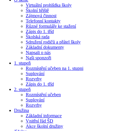
Virtuální prohlídka školy
Školní hřiště
Zájmová činnost
Telefonní kontakty
Různé formuláře ke stažení
Zápis do 1. tříd
Školská rada
Sdružení rodičů a přátel školy
Základní dokumenty
Napsali o nás
Naši sponzoři
1. stupeň
Rozmístění učeben na 1. stupni
Suplování
Rozvrhy
Zápis do 1. tříd
2. stupeň
Rozmístění učeben
Suplování
Rozvrhy
Družina
Základní informace
Vnitřní řád ŠD
Akce školní družiny