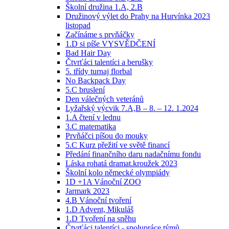
Školní družina 1.A, 2.B
Družinový výlet do Prahy na Hurvínka 2023
listopad
Začínáme s prvňáčky
1.D si píše VYSVĚDČENÍ
Bad Hair Day
Čtvrťáci talentíci a berušky
5. třídy turnaj florbal
No Backpack Day
5.C bruslení
Den válečných veteránů
Lyžařský výcvik 7.A,B – 8. – 12. 1.2024
1.A čtení v lednu
3.C matematika
Prvňáčci píšou do mouky
5.C Kurz přežití ve světě financí
Předání finančního daru nadačnímu fondu
Láska rohatá dramat.kroužek 2023
Školní kolo německé olympiády
1D +1A Vánoční ZOO
Jarmark 2023
4.B Vánoční tvoření
1.D Advent, Mikuláš
1.D Tvoření na sněhu
Čtvrťáci talentíci - spolupráce týmů