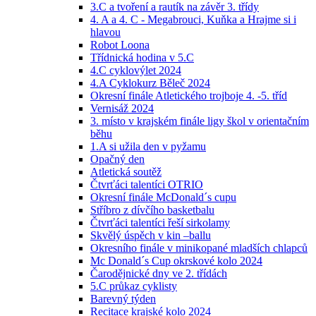
3.C a tvoření a rautík na závěr 3. třídy
4. A a 4. C - Megabrouci, Kuňka a Hrajme si i
hlavou
Robot Loona
Třídnická hodina v 5.C
4.C cyklovýlet 2024
4.A Cyklokurz Běleč 2024
Okresní finále Atletického trojboje 4. -5. tříd
Vernisáž 2024
3. místo v krajském finále ligy škol v orientačním
běhu
1.A si užila den v pyžamu
Opačný den
Atletická soutěž
Čtvrťáci talentíci OTRIO
Okresní finále McDonald´s cupu
Stříbro z dívčího basketbalu
Čtvrťáci talentíci řeší sirkolamy
Skvělý úspěch v kin –ballu
Okresního finále v minikopané mladších chlapců
Mc Donald´s Cup okrskové kolo 2024
Čarodějnické dny ve 2. třídách
5.C průkaz cyklisty
Barevný týden
Recitace krajské kolo 2024