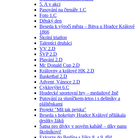
5. A v akci
Pasování na čtenáře 1.C
Foto 1.C
Dětský den
Beseda k výročí města – Bitva u Hradce Králové
1866
Školní triatlon
Talentíci druháci
VV 2.D
ŠVP 2.D
Plavání 2.D
Mc Donald Cup 2.D
Královny a králové HK 2.D
Basketbal 2.D
Advent, Vánoce 2.D
Cyklovýlet 6.C
Hradecké sportovní hry – medailové žně
Putování za sluníčkem-letos i s deštníky a
pláštěnkami
Projekt "Mít tak pejska"
Beseda s hokejisty Hradce Králové přilákala
desítky žáků
Šatna pro dívky v novém kabátě – díky panu
školníkovi!
Exkurze do Berlína s žáky 8. a 9. tříd