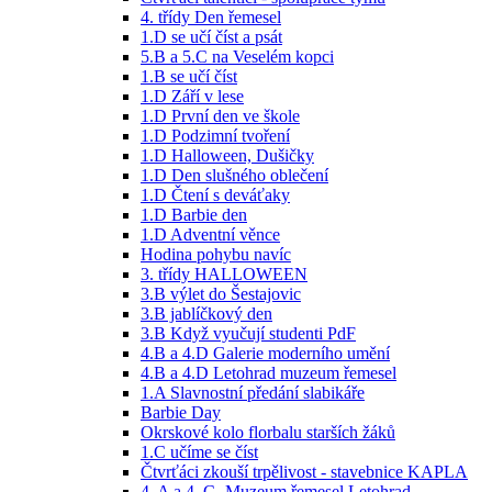
4. třídy Den řemesel
1.D se učí číst a psát
5.B a 5.C na Veselém kopci
1.B se učí číst
1.D Září v lese
1.D První den ve škole
1.D Podzimní tvoření
1.D Halloween, Dušičky
1.D Den slušného oblečení
1.D Čtení s deváťaky
1.D Barbie den
1.D Adventní věnce
Hodina pohybu navíc
3. třídy HALLOWEEN
3.B výlet do Šestajovic
3.B jablíčkový den
3.B Když vyučují studenti PdF
4.B a 4.D Galerie moderního umění
4.B a 4.D Letohrad muzeum řemesel
1.A Slavnostní předání slabikáře
Barbie Day
Okrskové kolo florbalu starších žáků
1.C učíme se číst
Čtvrťáci zkouší trpělivost - stavebnice KAPLA
4. A a 4. C- Muzeum řemesel Letohrad