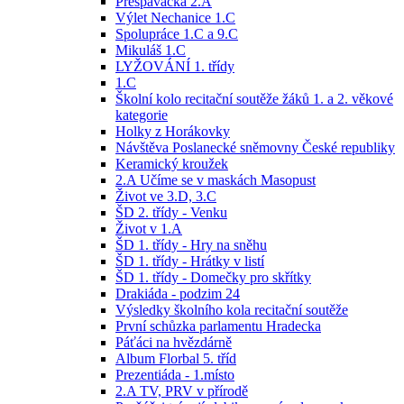
Přespávačka 2.A
Výlet Nechanice 1.C
Spolupráce 1.C a 9.C
Mikuláš 1.C
LYŽOVÁNÍ 1. třídy
1.C
Školní kolo recitační soutěže žáků 1. a 2. věkové
kategorie
Holky z Horákovky
Návštěva Poslanecké sněmovny České republiky
Keramický kroužek
2.A Učíme se v maskách Masopust
Život ve 3.D, 3.C
ŠD 2. třídy - Venku
Život v 1.A
ŠD 1. třídy - Hry na sněhu
ŠD 1. třídy - Hrátky v listí
ŠD 1. třídy - Domečky pro skřítky
Drakiáda - podzim 24
Výsledky školního kola recitační soutěže
První schůzka parlamentu Hradecka
Páťáci na hvězdárně
Album Florbal 5. tříd
Prezentiáda - 1.místo
2.A TV, PRV v přírodě