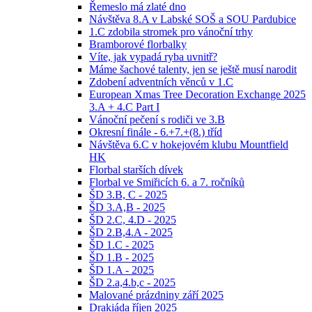
Řemeslo má zlaté dno
Návštěva 8.A v Labské SOŠ a SOU Pardubice
1.C zdobila stromek pro vánoční trhy
Bramborové florbalky
Víte, jak vypadá ryba uvnitř?
Máme šachové talenty, jen se ještě musí narodit
Zdobení adventních věnců v 1.C
European Xmas Tree Decoration Exchange 2025
3.A + 4.C Part I
Vánoční pečení s rodiči ve 3.B
Okresní finále - 6.+7.+(8.) tříd
Návštěva 6.C v hokejovém klubu Mountfield
HK
Florbal starších dívek
Florbal ve Smiřicích 6. a 7. ročníků
ŠD 3.B, C - 2025
ŠD 3.A,B - 2025
ŠD 2.C, 4.D - 2025
ŠD 2.B,4.A - 2025
ŠD 1.C - 2025
ŠD 1.B - 2025
ŠD 1.A - 2025
ŠD 2.a,4.b,c - 2025
Malované prázdniny září 2025
Drakiáda říjen 2025