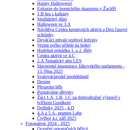
Happy Halloween!
Exkurze do hornického skanzenu v Žacléři
1.B hra s kaštany
Strašidelný dům
Halloween ve 3.A
Návštěva Centra kreativních aktivit a Den časové
schránky
Deváťáci pitvali vepřové ledviny
Vezmi svého učitele na hokej
Hudební pohádka 1. a 2. třídy
Centra aktivit ve 4.C
2.A Tematický den LES
Slavnostní inaugurace žákovského parlamentu -
13. října 2025
Svatováclavské poohlédnutí
Design
Přespolní běh
Poznáváme dřeviny
Žáci 1.A, 1.B, 1.C na dobrodružné výpravě s
lvíčkem Gustíkem
Dožínky 2025 - 4.D
4.A a 5.A- pramen Labe
Čtyřboj 4.r. září 2025
Fotogalerie 2024 - 2025
Ocenění orientačních běžců