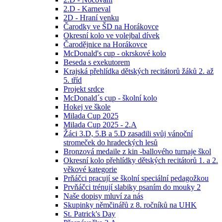
2.D - Karneval
2D - Hraní venku
Čarodky ve ŠD na Horákovce
Okresní kolo ve volejbal dívek
Čarodějnice na Horákovce
McDonald's cup - okrskové kolo
Beseda s exekutorem
Krajská přehlídka dětských recitátorů žáků 2. až
5. tříd
Projekt srdce
McDonald´s cup - školní kolo
Hokej ve škole
Milada Cup 2025
Milada Cup 2025 - 2.A
Žáci 3.D, 5.B a 5.D zasadili svůj vánoční
stromeček do hradeckých lesů
Bronzová medaile z kin -ballového turnaje škol
Okresní kolo přehlídky dětských recitátorů 1. a 2.
věkové kategorie
Prňáčci pracují se školní speciální pedagožkou
Prvňáčci trénují slabiky psaním do mouky 2
Naše dopisy mluví za nás
Skupinky němčinářů z 8. ročníků na UHK
St. Patrick's Day