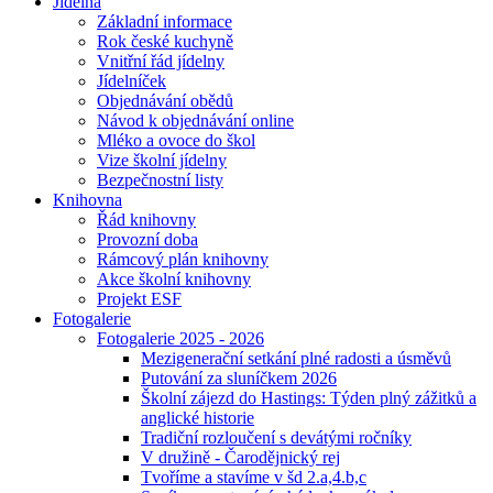
Jídelna
Základní informace
Rok české kuchyně
Vnitřní řád jídelny
Jídelníček
Objednávání obědů
Návod k objednávání online
Mléko a ovoce do škol
Vize školní jídelny
Bezpečnostní listy
Knihovna
Řád knihovny
Provozní doba
Rámcový plán knihovny
Akce školní knihovny
Projekt ESF
Fotogalerie
Fotogalerie 2025 - 2026
Mezigenerační setkání plné radosti a úsměvů
Putování za sluníčkem 2026
Školní zájezd do Hastings: Týden plný zážitků a
anglické historie
Tradiční rozloučení s devátými ročníky
V družině - Čarodějnický rej
Tvoříme a stavíme v šd 2.a,4.b,c