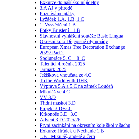
Exkurze do naší školní jídelny
3.A AJ v přírodě
Poznáváme ptáky
Lyžáček 1.A, 1.B, 1.C
1. Vysvědčení 1.B
Fotky Bruslení - 1.B
Slavnostní vyhlášení soutěže Basic Lingua
Okresní kolo Dějepisné olympiády
European Xmas Tree Decoration Exchange
2025/ Part 2
Spolupráce 5. C + 8 .C
Talentíci 4.ročník 2025
Jarmark 2025
Ježíškova vnoučata ze 4.C
To the World with UHK
Výprava 5.A a 5.C na zámek Loučeň
Mikuláš ve 4.C
VV 3.D
Třídní maskot 3.D
Projekt 3.D+2.C
Krkonoše 3.D+3.C
Advent 3.D 2025/26
První zacinkání na okresním kole škol v šachu
Exkurze Hrádek u Nechanic 1.B
1.B - Mikuláš, andělé a čerti