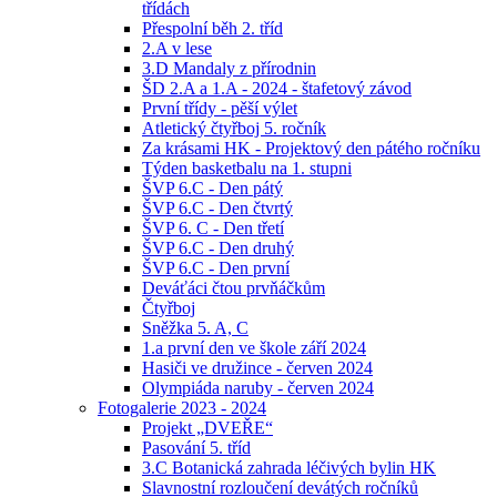
třídách
Přespolní běh 2. tříd
2.A v lese
3.D Mandaly z přírodnin
ŠD 2.A a 1.A - 2024 - štafetový závod
První třídy - pěší výlet
Atletický čtyřboj 5. ročník
Za krásami HK - Projektový den pátého ročníku
Týden basketbalu na 1. stupni
ŠVP 6.C - Den pátý
ŠVP 6.C - Den čtvrtý
ŠVP 6. C - Den třetí
ŠVP 6.C - Den druhý
ŠVP 6.C - Den první
Deváťáci čtou prvňáčkům
Čtyřboj
Sněžka 5. A, C
1.a první den ve škole září 2024
Hasiči ve družince - červen 2024
Olympiáda naruby - červen 2024
Fotogalerie 2023 - 2024
Projekt „DVEŘE“
Pasování 5. tříd
3.C Botanická zahrada léčivých bylin HK
Slavnostní rozloučení devátých ročníků