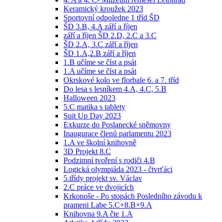
Keramický kroužek 2023
Sportovní odpoledne 1 tříd ŠD
ŠD 3.B, 4.A září a říjen
září a říjen ŠD 2.D, 2.C a 3.C
ŠD 2.A, 3.C září a říjen
ŠD 1.A,2.B září a říjen
1.B učíme se číst a psát
1.A učíme se číst a psát
Okrskové kolo ve florbale 6. a 7. tříd
Do lesa s lesníkem 4.A, 4.C, 5.B
Halloween 2023
5.C matika s tablety
Suit Up Day 2023
Exkurze do Poslanecké sněmovny
Inaugurace členů parlamentu 2023
1.A ve školní knihovně
3D Projekt 8.C
Podzimní tvoření s rodiči 4.B
Logická olympiáda 2023 - čtvrťáci
5.třídy projekt sv. Václav
2.C práce ve dvojicích
Krkonoše - Po stopách Posledního závodu k
prameni Labe 5.C+8.B+9.A
Knihovna 9.A čte 1.A