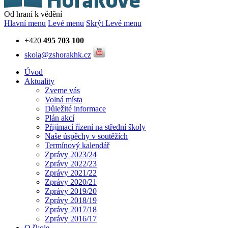
Od hraní k vědění
Hlavní menu
Levé menu
Skrýt Levé menu
+420
495 703 100
skola@zshorakhk.cz
Úvod
Aktuality
Zveme vás
Volná místa
Důležité informace
Plán akcí
Přijímací řízení na střední školy
Naše úspěchy v soutěžích
Termínový kalendář
Zprávy 2023/24
Zprávy 2022/23
Zprávy 2021/22
Zprávy 2020/21
Zprávy 2019/20
Zprávy 2018/19
Zprávy 2017/18
Zprávy 2016/17
O škole