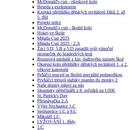
McDonald's cup - okrskové kolo
Beseda s exekutorem
Krajská přehlídka dětských recitátorů žáků 2. až
5. tříd
Projekt srdce
McDonald´s cup - školní kolo
Hokej ve škole
Milada Cup 2025
Milada Cup 2025 - 2.A
Žáci 3.D, 5.B a 5.D zasadili svůj vánoční
stromeček do hradeckých lesů
Bronzová medaile z kin -ballového turnaje škol
Okresní kolo přehlídky dětských recitátorů 1. a 2.
věkové kategorie
Prňáčci pracují se školní speciální pedagožkou
Prvňáčci trénují slabiky psaním do mouky 2
Naše dopisy mluví za nás
Skupinky němčinářů z 8. ročníků na UHK
St. Patrick's Day
Přespávačka 2.A
Výlet Nechanice 1.C
Spolupráce 1.C a 9.C
Mikuláš 1.C
LYŽOVÁNÍ 1. třídy
1.C