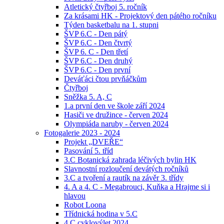
Atletický čtyřboj 5. ročník
Za krásami HK - Projektový den pátého ročníku
Týden basketbalu na 1. stupni
ŠVP 6.C - Den pátý
ŠVP 6.C - Den čtvrtý
ŠVP 6. C - Den třetí
ŠVP 6.C - Den druhý
ŠVP 6.C - Den první
Deváťáci čtou prvňáčkům
Čtyřboj
Sněžka 5. A, C
1.a první den ve škole září 2024
Hasiči ve družince - červen 2024
Olympiáda naruby - červen 2024
Fotogalerie 2023 - 2024
Projekt „DVEŘE“
Pasování 5. tříd
3.C Botanická zahrada léčivých bylin HK
Slavnostní rozloučení devátých ročníků
3.C a tvoření a rautík na závěr 3. třídy
4. A a 4. C - Megabrouci, Kuňka a Hrajme si i
hlavou
Robot Loona
Třídnická hodina v 5.C
4.C cyklovýlet 2024