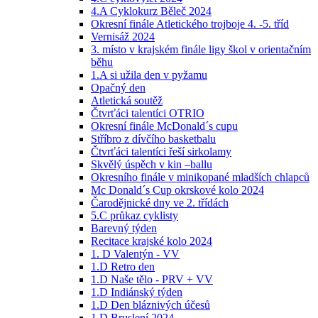
4.A Cyklokurz Běleč 2024
Okresní finále Atletického trojboje 4. -5. tříd
Vernisáž 2024
3. místo v krajském finále ligy škol v orientačním
běhu
1.A si užila den v pyžamu
Opačný den
Atletická soutěž
Čtvrťáci talentíci OTRIO
Okresní finále McDonald´s cupu
Stříbro z dívčího basketbalu
Čtvrťáci talentíci řeší sirkolamy
Skvělý úspěch v kin –ballu
Okresního finále v minikopané mladších chlapců
Mc Donald´s Cup okrskové kolo 2024
Čarodějnické dny ve 2. třídách
5.C průkaz cyklisty
Barevný týden
Recitace krajské kolo 2024
1. D Valentýn - VV
1.D Retro den
1.D Naše tělo - PRV + VV
1.D Indiánský týden
1.D Den bláznivých účesů
1.D Bruslení 2024