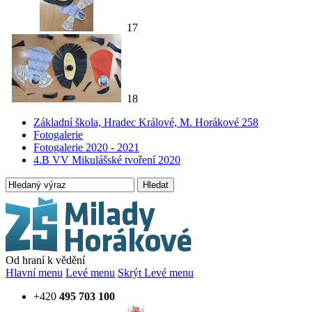
17
18
Základní škola, Hradec Králové, M. Horákové 258
Fotogalerie
Fotogalerie 2020 - 2021
4.B VV Mikulášské tvoření 2020
Hledat
Od hraní k vědění
Hlavní menu
Levé menu
Skrýt Levé menu
+420
495 703 100