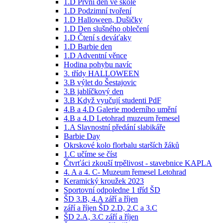
1.D První den ve škole
1.D Podzimní tvoření
1.D Halloween, Dušičky
1.D Den slušného oblečení
1.D Čtení s deváťaky
1.D Barbie den
1.D Adventní věnce
Hodina pohybu navíc
3. třídy HALLOWEEN
3.B výlet do Šestajovic
3.B jablíčkový den
3.B Když vyučují studenti PdF
4.B a 4.D Galerie moderního umění
4.B a 4.D Letohrad muzeum řemesel
1.A Slavnostní předání slabikáře
Barbie Day
Okrskové kolo florbalu starších žáků
1.C učíme se číst
Čtvrťáci zkouší trpělivost - stavebnice KAPLA
4. A a 4. C- Muzeum řemesel Letohrad
Keramický kroužek 2023
Sportovní odpoledne 1 tříd ŠD
ŠD 3.B, 4.A září a říjen
září a říjen ŠD 2.D, 2.C a 3.C
ŠD 2.A, 3.C září a říjen