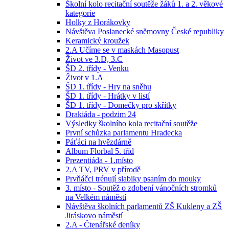
Školní kolo recitační soutěže žáků 1. a 2. věkové
kategorie
Holky z Horákovky
Návštěva Poslanecké sněmovny České republiky
Keramický kroužek
2.A Učíme se v maskách Masopust
Život ve 3.D, 3.C
ŠD 2. třídy - Venku
Život v 1.A
ŠD 1. třídy - Hry na sněhu
ŠD 1. třídy - Hrátky v listí
ŠD 1. třídy - Domečky pro skřítky
Drakiáda - podzim 24
Výsledky školního kola recitační soutěže
První schůzka parlamentu Hradecka
Páťáci na hvězdárně
Album Florbal 5. tříd
Prezentiáda - 1.místo
2.A TV, PRV v přírodě
Prvňáčci trénují slabiky psaním do mouky
3. místo - Soutěž o zdobení vánočních stromků
na Velkém náměstí
Návštěva školních parlamentů ZŠ Kukleny a ZŠ
Jiráskovo náměstí
2.A - Čtenářské deníky