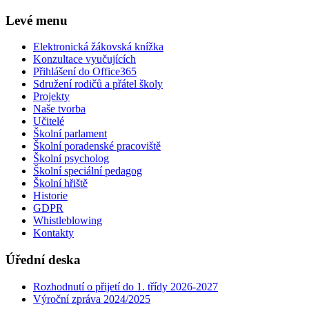
Levé menu
Elektronická žákovská knížka
Konzultace vyučujících
Přihlášení do Office365
Sdružení rodičů a přátel školy
Projekty
Naše tvorba
Učitelé
Školní parlament
Školní poradenské pracoviště
Školní psycholog
Školní speciální pedagog
Školní hřiště
Historie
GDPR
Whistleblowing
Kontakty
Úřední deska
Rozhodnutí o přijetí do 1. třídy 2026-2027
Výroční zpráva 2024/2025