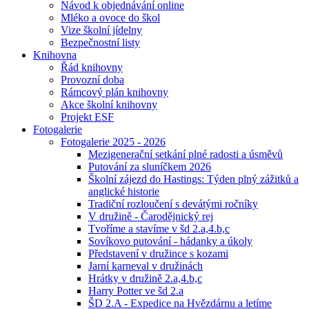
Návod k objednávání online
Mléko a ovoce do škol
Vize školní jídelny
Bezpečnostní listy
Knihovna
Řád knihovny
Provozní doba
Rámcový plán knihovny
Akce školní knihovny
Projekt ESF
Fotogalerie
Fotogalerie 2025 - 2026
Mezigenerační setkání plné radosti a úsměvů
Putování za sluníčkem 2026
Školní zájezd do Hastings: Týden plný zážitků a
anglické historie
Tradiční rozloučení s devátými ročníky
V družině - Čarodějnický rej
Tvoříme a stavíme v šd 2.a,4.b,c
Sovíkovo putování - hádanky a úkoly
Představení v družince s kozami
Jarní karneval v družinách
Hrátky v družině 2.a,4.b,c
Harry Potter ve šd 2.a
ŠD 2.A - Expedice na Hvězdárnu a letíme