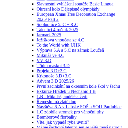
Slavnostní vyhlášení soutěže Basic Lingua
Okresní kolo Dějepisné olympiády
European Xmas Tree Decoration Exchange
2025/ Part 2
Spolupráce 5. C + 8 .C
Talentíci 4.ročník 2025
Jarmark 2025
Ježíškova vnoučata ze 4.C
To the World with UHK
Výprava 5.A a 5.C na zámek Loučeň
Mikuláš ve 4.C
VV 3.D
Třídní maskot 3.D
Projekt 3.D+2.C
Krkonoše 3.D+3.C
Advent 3.D 2025/26
První zacinkání na okresním kole škol v šachu
Exkurze Hrádek u Nechanic 1.B
1.B - Mikuláš, andělé a čerti
Řemeslo má zlaté dno
Návštěva 8.A v Labské SOŠ a SOU Pardubice
1.C zdobila stromek pro vánoční trhy
Bramborové florbalky
Víte, jak vypadá ryba uvnitř?
Máme šachové talenty, jen se ještě musí narodit