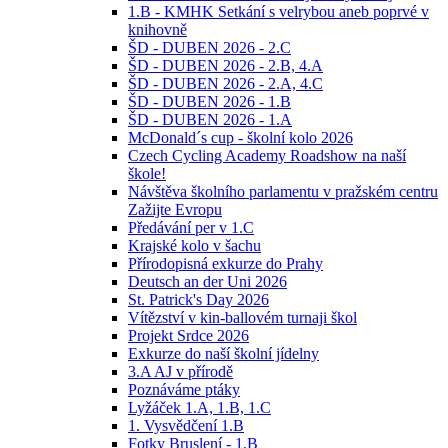
1.B - KMHK Setkání s velrybou aneb poprvé v
knihovně
ŠD - DUBEN 2026 - 2.C
ŠD - DUBEN 2026 - 2.B, 4.A
ŠD - DUBEN 2026 - 2.A, 4.C
ŠD - DUBEN 2026 - 1.B
ŠD - DUBEN 2026 - 1.A
McDonald´s cup - školní kolo 2026
Czech Cycling Academy Roadshow na naší
škole!
Návštěva školního parlamentu v pražském centru
Zažijte Evropu
Předávání per v 1.C
Krajské kolo v šachu
Přírodopisná exkurze do Prahy
Deutsch an der Uni 2026
St. Patrick's Day 2026
Vítězství v kin-ballovém turnaji škol
Projekt Srdce 2026
Exkurze do naší školní jídelny
3.A AJ v přírodě
Poznáváme ptáky
Lyžáček 1.A, 1.B, 1.C
1. Vysvědčení 1.B
Fotky Bruslení - 1.B