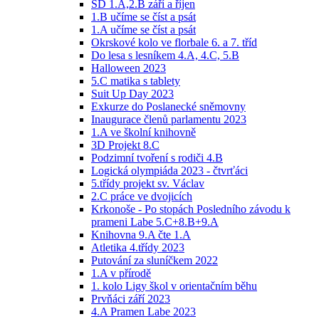
ŠD 1.A,2.B září a říjen
1.B učíme se číst a psát
1.A učíme se číst a psát
Okrskové kolo ve florbale 6. a 7. tříd
Do lesa s lesníkem 4.A, 4.C, 5.B
Halloween 2023
5.C matika s tablety
Suit Up Day 2023
Exkurze do Poslanecké sněmovny
Inaugurace členů parlamentu 2023
1.A ve školní knihovně
3D Projekt 8.C
Podzimní tvoření s rodiči 4.B
Logická olympiáda 2023 - čtvrťáci
5.třídy projekt sv. Václav
2.C práce ve dvojicích
Krkonoše - Po stopách Posledního závodu k
prameni Labe 5.C+8.B+9.A
Knihovna 9.A čte 1.A
Atletika 4.třídy 2023
Putování za sluníčkem 2022
1.A v přírodě
1. kolo Ligy škol v orientačním běhu
Prvňáci září 2023
4.A Pramen Labe 2023