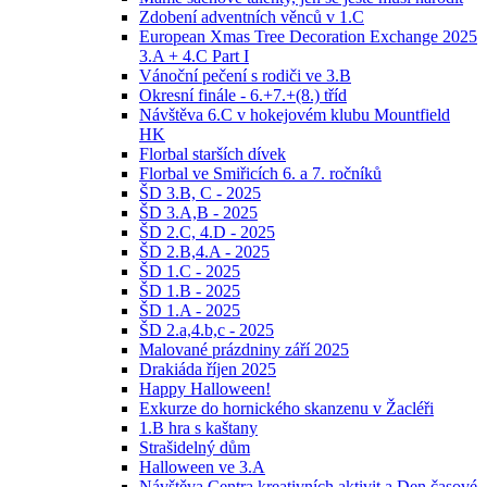
Zdobení adventních věnců v 1.C
European Xmas Tree Decoration Exchange 2025
3.A + 4.C Part I
Vánoční pečení s rodiči ve 3.B
Okresní finále - 6.+7.+(8.) tříd
Návštěva 6.C v hokejovém klubu Mountfield
HK
Florbal starších dívek
Florbal ve Smiřicích 6. a 7. ročníků
ŠD 3.B, C - 2025
ŠD 3.A,B - 2025
ŠD 2.C, 4.D - 2025
ŠD 2.B,4.A - 2025
ŠD 1.C - 2025
ŠD 1.B - 2025
ŠD 1.A - 2025
ŠD 2.a,4.b,c - 2025
Malované prázdniny září 2025
Drakiáda říjen 2025
Happy Halloween!
Exkurze do hornického skanzenu v Žacléři
1.B hra s kaštany
Strašidelný dům
Halloween ve 3.A
Návštěva Centra kreativních aktivit a Den časové