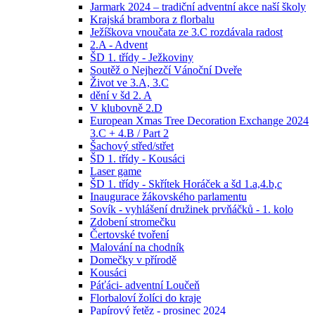
Jarmark 2024 – tradiční adventní akce naší školy
Krajská brambora z florbalu
Ježíškova vnoučata ze 3.C rozdávala radost
2.A - Advent
ŠD 1. třídy - Ježkoviny
Soutěž o Nejhezčí Vánoční Dveře
Život ve 3.A, 3.C
dění v šd 2. A
V klubovně 2.D
European Xmas Tree Decoration Exchange 2024
3.C + 4.B / Part 2
Šachový střed/střet
ŠD 1. třídy - Kousáci
Laser game
ŠD 1. třídy - Skřítek Horáček a šd 1.a,4.b,c
Inaugurace žákovského parlamentu
Sovík - vyhlášení družinek prvňáčků - 1. kolo
Zdobení stromečku
Čertovské tvoření
Malování na chodník
Domečky v přírodě
Kousáci
Páťáci- adventní Loučeň
Florbaloví žolíci do kraje
Papírový řetěz - prosinec 2024