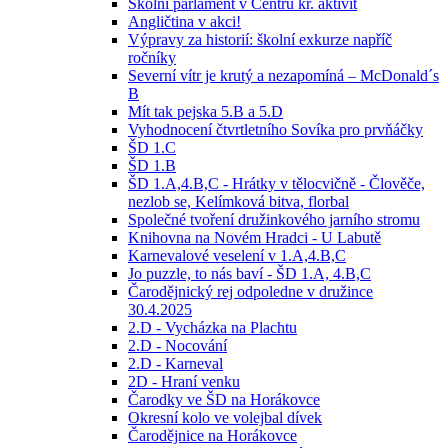
Školní parlament v Centru kr. aktivit
Angličtina v akci!
Výpravy za historií: školní exkurze napříč
ročníky
Severní vítr je krutý a nezapomíná – McDonald´s
B
Mít tak pejska 5.B a 5.D
Vyhodnocení čtvrtletního Sovíka pro prvňáčky
ŠD 1.C
ŠD 1.B
ŠD 1.A,4.B,C - Hrátky v tělocvičně - Člověče,
nezlob se, Kelímková bitva, florbal
Společné tvoření družinkového jarního stromu
Knihovna na Novém Hradci - U Labutě
Karnevalové veselení v 1.A,4.B,C
Jo puzzle, to nás baví - ŠD 1.A, 4.B,C
Čarodějnický rej odpoledne v družince
30.4.2025
2.D - Vycházka na Plachtu
2.D - Nocování
2.D - Karneval
2D - Hraní venku
Čarodky ve ŠD na Horákovce
Okresní kolo ve volejbal dívek
Čarodějnice na Horákovce