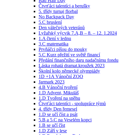
Bad Hair Day
Čtvrťáci talentíci a berušky
5. třídy turnaj florbal
No Backpack Day
5.C bruslení
Den válečných veteránů
Lyžařský výcvik 7.A,B – 8. – 12. 1.2024
1.A čtení v lednu
3.C matematika
Prvňáčci píšou do mouky
5.C Kurz přežití ve světě financí
Předání finančního daru nadačnímu fondu
Láska rohatá dramat.kroužek 2023
Školní kolo německé olympiády
1D +1A Vánoční ZOO
Jarmark 2023
4.B Vánoční tvoření
1.D Advent, Mikuláš
1.D Tvoření na sněhu
Čtvrťáci talentíci - spolupráce týmů
4. třídy Den řemesel
1.D se učí číst a psát
5.B a 5.C na Veselém kopci
1.B se učí číst
1.D Září v lese