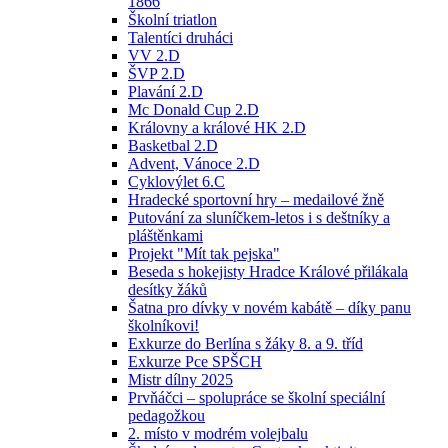
1866
Školní triatlon
Talentíci druháci
VV 2.D
ŠVP 2.D
Plavání 2.D
Mc Donald Cup 2.D
Královny a králové HK 2.D
Basketbal 2.D
Advent, Vánoce 2.D
Cyklovýlet 6.C
Hradecké sportovní hry – medailové žně
Putování za sluníčkem-letos i s deštníky a
pláštěnkami
Projekt "Mít tak pejska"
Beseda s hokejisty Hradce Králové přilákala
desítky žáků
Šatna pro dívky v novém kabátě – díky panu
školníkovi!
Exkurze do Berlína s žáky 8. a 9. tříd
Exkurze Pce SPŠCH
Mistr dílny 2025
Prvňáčci – spolupráce se školní speciální
pedagožkou
2. místo v modrém volejbalu