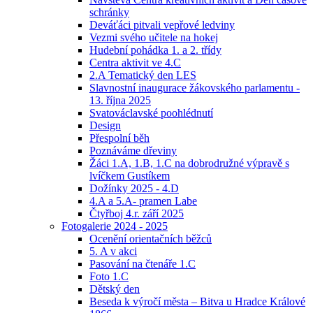
schránky
Deváťáci pitvali vepřové ledviny
Vezmi svého učitele na hokej
Hudební pohádka 1. a 2. třídy
Centra aktivit ve 4.C
2.A Tematický den LES
Slavnostní inaugurace žákovského parlamentu -
13. října 2025
Svatováclavské poohlédnutí
Design
Přespolní běh
Poznáváme dřeviny
Žáci 1.A, 1.B, 1.C na dobrodružné výpravě s
lvíčkem Gustíkem
Dožínky 2025 - 4.D
4.A a 5.A- pramen Labe
Čtyřboj 4.r. září 2025
Fotogalerie 2024 - 2025
Ocenění orientačních běžců
5. A v akci
Pasování na čtenáře 1.C
Foto 1.C
Dětský den
Beseda k výročí města – Bitva u Hradce Králové