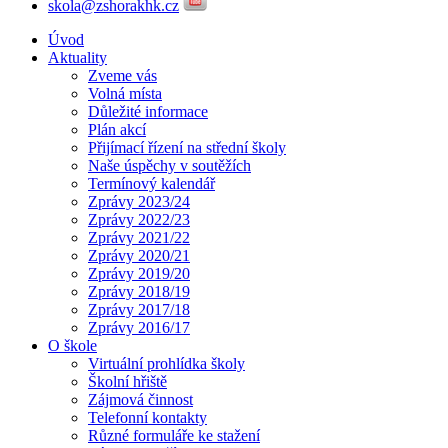
skola@zshorakhk.cz
Úvod
Aktuality
Zveme vás
Volná místa
Důležité informace
Plán akcí
Přijímací řízení na střední školy
Naše úspěchy v soutěžích
Termínový kalendář
Zprávy 2023/24
Zprávy 2022/23
Zprávy 2021/22
Zprávy 2020/21
Zprávy 2019/20
Zprávy 2018/19
Zprávy 2017/18
Zprávy 2016/17
O škole
Virtuální prohlídka školy
Školní hřiště
Zájmová činnost
Telefonní kontakty
Různé formuláře ke stažení