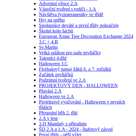
Adventní věnce 2.A
Vánoční tvoření s rodiči - 1.A
Návštěva fyzioterapeutky ve třídě
Hry na sněhu
Spolupráce deváté a první třídy pokračuje
Školní kolo šachů
European Xmas Tree Decoration Exchange 2024
3.C + 4.B
Sv.Martin
Velká událost pro naše prvňáčky
Talentíci 4.tříd
Halloween 3.C
Florbalový turnaj žáků 6. a 7. ročníků
Začátek prvňáčků
Podzimní tvoření ve 2.A
PROJEKTOVÝ DEN - HALLOWEEN
Plavání 2.A
Halloween ve 2.A
Projektové vyučování - Halloween v prvních
třídách
Přespolní běh 2. tříd
2.A v lese
3.D Mandaly z přírodnin
ŠD 2.A a 1.A - 2024 - štafetový závod
První třídy - pěší výlet