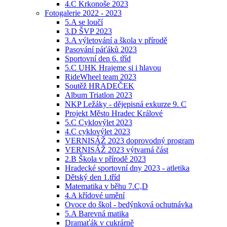
4.C Krkonoše 2023
Fotogalerie 2022 - 2023
5.A se loučí
3.D ŠVP 2023
3.A výletování a škola v přírodě
Pasování páťáků 2023
Sportovní den 6. tříd
5.C UHK Hrajeme si i hlavou
RideWheel team 2023
Soutěž HRADEČEK
Album Triatlon 2023
NKP Ležáky - dějepisná exkurze 9. C
Projekt Město Hradec Králové
5.C Cyklovýlet 2023
4.C cyklovýlet 2023
VERNISÁŽ 2023 doprovodný program
VERNISÁŽ 2023 výtvarná část
2.B Škola v přírodě 2023
Hradecké sportovní dny 2023 - atletika
Dětský den 1.tříd
Matematika v běhu 7.C,D
4.A křídové umění
Ovoce do škol - bedýnková ochutnávka
5.A Barevná matika
Dramaťák v cukrárně