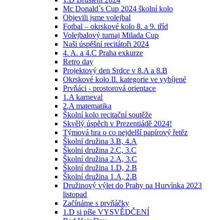
Mc Donald´s Cup 2024 školní kolo
Objevili jsme volejbal
Fotbal – okrskové kolo 8. a 9. tříd
Volejbalový turnaj Milada Cup
Naši úspěšní recitátoři 2024
4. A. a 4.C Praha exkurze
Retro day
Projektový den Srdce v 8.A a 8.B
Okrskové kolo II. kategorie ve vybíjené
Prvňáci - prostorová orientace
1.A karneval
2.A matematika
Školní kolo recitační soutěže
Skvělý úspěch v Prezentiádě 2024!
Týmová hra o co nejdelší papírový řetěz
Školní družina 3.B, 4.A
Školní družina 2.C, 3.C
Školní družina 2.A, 3.C
Školní družina 1.D, 2.B
Školní družina 1.A, 2.B
Družinový výlet do Prahy na Hurvínka 2023
listopad
Začínáme s prvňáčky
1.D si píše VYSVĚDČENÍ