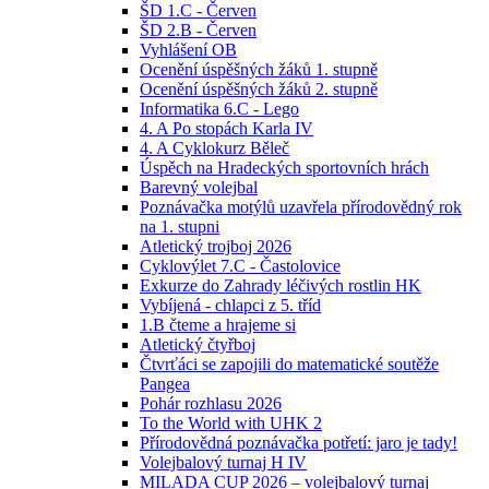
ŠD 1.C - Červen
ŠD 2.B - Červen
Vyhlášení OB
Ocenění úspěšných žáků 1. stupně
Ocenění úspěšných žáků 2. stupně
Informatika 6.C - Lego
4. A Po stopách Karla IV
4. A Cyklokurz Běleč
Úspěch na Hradeckých sportovních hrách
Barevný volejbal
Poznávačka motýlů uzavřela přírodovědný rok
na 1. stupni
Atletický trojboj 2026
Cyklovýlet 7.C - Častolovice
Exkurze do Zahrady léčivých rostlin HK
Vybíjená - chlapci z 5. tříd
1.B čteme a hrajeme si
Atletický čtyřboj
Čtvrťáci se zapojili do matematické soutěže
Pangea
Pohár rozhlasu 2026
To the World with UHK 2
Přírodovědná poznávačka potřetí: jaro je tady!
Volejbalový turnaj H IV
MILADA CUP 2026 – volejbalový turnaj