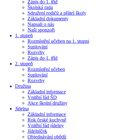
Zápis do 1. tříd
Školská rada
Sdružení rodičů a přátel školy
Základní dokumenty
Napsali o nás
Naši sponzoři
1. stupeň
Rozmístění učeben na 1. stupni
Suplování
Rozvrhy
Zápis do 1. tříd
2. stupeň
Rozmístění učeben
Suplování
Rozvrhy
Družina
Základní informace
Vnitřní řád ŠD
Akce školní družiny
Jídelna
Základní informace
Rok české kuchyně
Vnitřní řád jídelny
Jídelníček
Objednávání obědů