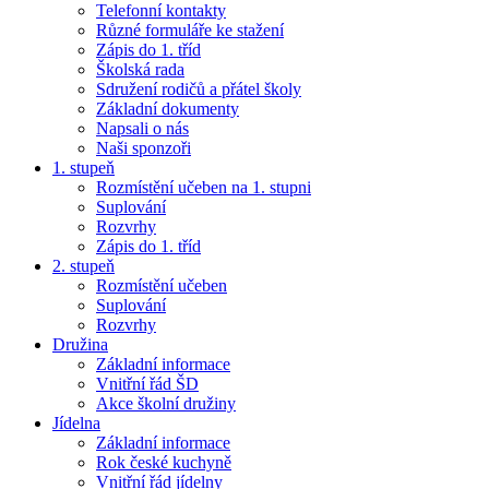
Telefonní kontakty
Různé formuláře ke stažení
Zápis do 1. tříd
Školská rada
Sdružení rodičů a přátel školy
Základní dokumenty
Napsali o nás
Naši sponzoři
1. stupeň
Rozmístění učeben na 1. stupni
Suplování
Rozvrhy
Zápis do 1. tříd
2. stupeň
Rozmístění učeben
Suplování
Rozvrhy
Družina
Základní informace
Vnitřní řád ŠD
Akce školní družiny
Jídelna
Základní informace
Rok české kuchyně
Vnitřní řád jídelny