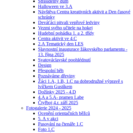
Strašidelný dům
Halloween ve 3.A
Návštěva Centra kreativních aktivit a Den časové
schránky
Deváťáci pitvali vepřové ledviny
Vezmi svého učitele na hokej
Hudební pohádka 1. a 2. třídy
Centra aktivit ve 4.C
2.A Tematický den LES
Slavnostní inaugurace žákovského parlamentu -
13. října 2025
Svatováclavské poohlédnutí
Design
Přespolní běh
Poznáváme dřeviny
Žáci 1.A, 1.B, 1.C na dobrodružné výpravě s
lvíčkem Gustíkem
Dožínky 2025 - 4.D
4.A a 5.A- pramen Labe
Čtyřboj 4.r. září 2025
Fotogalerie 2024 - 2025
Ocenění orientačních běžců
5. A v akci
Pasování na čtenáře 1.C
Foto 1.C