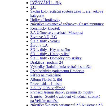
LYŽOVÁNÍ 1. třídy
1.C
Školní kolo recitační soutěže žáků 1. a 2. věkové
kategorie
Holky z Horákovky
Návštěva Poslanecké sněmovny České republiky
Keramický kroužek
2.A Učíme se v maskách Masopust
Život ve 3.D, 3.C
ŠD 2. třídy - Venku
Život v 1.A
ŠD 1. třídy - Hry na sněhu
ŠD 1. třídy - Hrátky v listí
ŠD 1. třídy - Domečky pro skřítky
Drakiáda - podzim 24
Výsledky školního kola recitační soutěže
První schůzka parlamentu Hradecka
Páťáci na hvězdárně
Album Florbal 5. tříd
Prezentiáda - 1.místo
2.A TV, PRV v přírodě
Prvňáčci trénují slabiky psaním do mouky
3. místo - Soutěž o zdobení vánočních stromků
na Velkém náměstí
Návštěva školních parlamentů ZŠ Kukleny a ZŠ