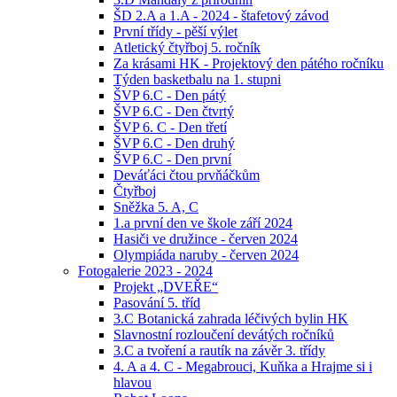
ŠD 2.A a 1.A - 2024 - štafetový závod
První třídy - pěší výlet
Atletický čtyřboj 5. ročník
Za krásami HK - Projektový den pátého ročníku
Týden basketbalu na 1. stupni
ŠVP 6.C - Den pátý
ŠVP 6.C - Den čtvrtý
ŠVP 6. C - Den třetí
ŠVP 6.C - Den druhý
ŠVP 6.C - Den první
Deváťáci čtou prvňáčkům
Čtyřboj
Sněžka 5. A, C
1.a první den ve škole září 2024
Hasiči ve družince - červen 2024
Olympiáda naruby - červen 2024
Fotogalerie 2023 - 2024
Projekt „DVEŘE“
Pasování 5. tříd
3.C Botanická zahrada léčivých bylin HK
Slavnostní rozloučení devátých ročníků
3.C a tvoření a rautík na závěr 3. třídy
4. A a 4. C - Megabrouci, Kuňka a Hrajme si i
hlavou