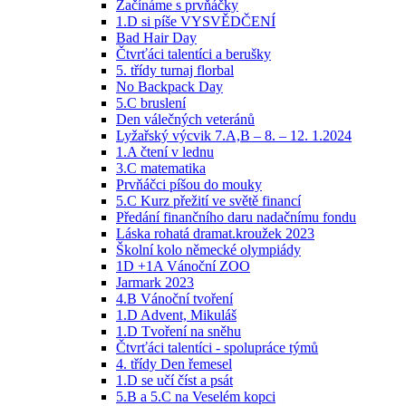
Začínáme s prvňáčky
1.D si píše VYSVĚDČENÍ
Bad Hair Day
Čtvrťáci talentíci a berušky
5. třídy turnaj florbal
No Backpack Day
5.C bruslení
Den válečných veteránů
Lyžařský výcvik 7.A,B – 8. – 12. 1.2024
1.A čtení v lednu
3.C matematika
Prvňáčci píšou do mouky
5.C Kurz přežití ve světě financí
Předání finančního daru nadačnímu fondu
Láska rohatá dramat.kroužek 2023
Školní kolo německé olympiády
1D +1A Vánoční ZOO
Jarmark 2023
4.B Vánoční tvoření
1.D Advent, Mikuláš
1.D Tvoření na sněhu
Čtvrťáci talentíci - spolupráce týmů
4. třídy Den řemesel
1.D se učí číst a psát
5.B a 5.C na Veselém kopci