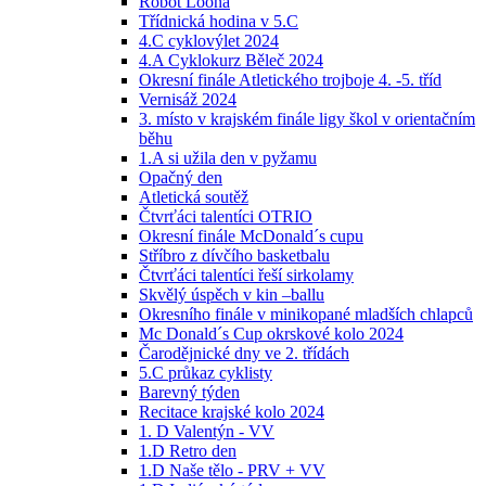
Robot Loona
Třídnická hodina v 5.C
4.C cyklovýlet 2024
4.A Cyklokurz Běleč 2024
Okresní finále Atletického trojboje 4. -5. tříd
Vernisáž 2024
3. místo v krajském finále ligy škol v orientačním
běhu
1.A si užila den v pyžamu
Opačný den
Atletická soutěž
Čtvrťáci talentíci OTRIO
Okresní finále McDonald´s cupu
Stříbro z dívčího basketbalu
Čtvrťáci talentíci řeší sirkolamy
Skvělý úspěch v kin –ballu
Okresního finále v minikopané mladších chlapců
Mc Donald´s Cup okrskové kolo 2024
Čarodějnické dny ve 2. třídách
5.C průkaz cyklisty
Barevný týden
Recitace krajské kolo 2024
1. D Valentýn - VV
1.D Retro den
1.D Naše tělo - PRV + VV