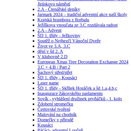
Jiráskovo náměstí
2.A - Čtenářské deníky
Jarmark 2024 – tradiční adventní akce naší školy
Krajská brambora z florbalu
Ježíškova vnoučata ze 3.C rozdávala radost
2.A - Advent
ŠD 1. třídy - Ježkoviny
Soutěž o Nejhezčí Vánoční Dveře
Život ve 3.A, 3.C
dění v šd 2. A
V klubovně 2.D
European Xmas Tree Decoration Exchange 2024
3.C + 4.B / Part 2
Šachový střed/střet
ŠD 1. třídy - Kousáci
Laser game
ŠD 1. třídy - Skřítek Horáček a šd 1.a,4.b,c
Inaugurace žákovského parlamentu
Sovík - vyhlášení družinek prvňáčků - 1. kolo
Zdobení stromečku
Čertovské tvoření
Malování na chodník
Domečky v přírodě
Kousáci
Páťáci- adventní Loučeň