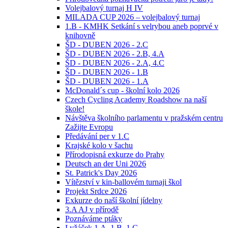
Volejbalový turnaj H IV
MILADA CUP 2026 – volejbalový turnaj
1.B - KMHK Setkání s velrybou aneb poprvé v
knihovně
ŠD - DUBEN 2026 - 2.C
ŠD - DUBEN 2026 - 2.B, 4.A
ŠD - DUBEN 2026 - 2.A, 4.C
ŠD - DUBEN 2026 - 1.B
ŠD - DUBEN 2026 - 1.A
McDonald´s cup - školní kolo 2026
Czech Cycling Academy Roadshow na naší
škole!
Návštěva školního parlamentu v pražském centru
Zažijte Evropu
Předávání per v 1.C
Krajské kolo v šachu
Přírodopisná exkurze do Prahy
Deutsch an der Uni 2026
St. Patrick's Day 2026
Vítězství v kin-ballovém turnaji škol
Projekt Srdce 2026
Exkurze do naší školní jídelny
3.A AJ v přírodě
Poznáváme ptáky
Lyžáček 1.A, 1.B, 1.C