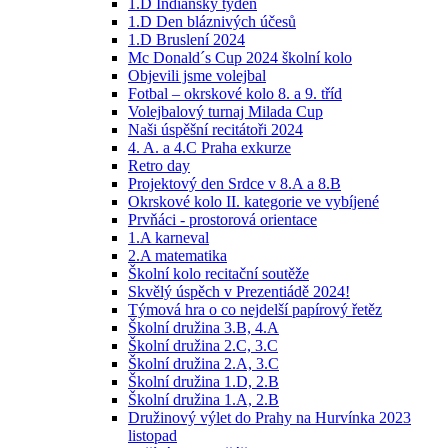
1.D Indiánský týden
1.D Den bláznivých účesů
1.D Bruslení 2024
Mc Donald´s Cup 2024 školní kolo
Objevili jsme volejbal
Fotbal – okrskové kolo 8. a 9. tříd
Volejbalový turnaj Milada Cup
Naši úspěšní recitátoři 2024
4. A. a 4.C Praha exkurze
Retro day
Projektový den Srdce v 8.A a 8.B
Okrskové kolo II. kategorie ve vybíjené
Prvňáci - prostorová orientace
1.A karneval
2.A matematika
Školní kolo recitační soutěže
Skvělý úspěch v Prezentiádě 2024!
Týmová hra o co nejdelší papírový řetěz
Školní družina 3.B, 4.A
Školní družina 2.C, 3.C
Školní družina 2.A, 3.C
Školní družina 1.D, 2.B
Školní družina 1.A, 2.B
Družinový výlet do Prahy na Hurvínka 2023
listopad