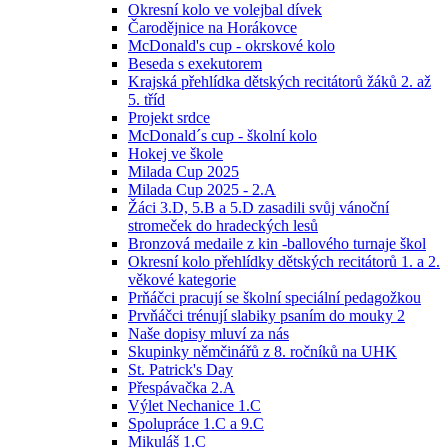
Okresní kolo ve volejbal dívek
Čarodějnice na Horákovce
McDonald's cup - okrskové kolo
Beseda s exekutorem
Krajská přehlídka dětských recitátorů žáků 2. až
5. tříd
Projekt srdce
McDonald´s cup - školní kolo
Hokej ve škole
Milada Cup 2025
Milada Cup 2025 - 2.A
Žáci 3.D, 5.B a 5.D zasadili svůj vánoční
stromeček do hradeckých lesů
Bronzová medaile z kin -ballového turnaje škol
Okresní kolo přehlídky dětských recitátorů 1. a 2.
věkové kategorie
Prňáčci pracují se školní speciální pedagožkou
Prvňáčci trénují slabiky psaním do mouky 2
Naše dopisy mluví za nás
Skupinky němčinářů z 8. ročníků na UHK
St. Patrick's Day
Přespávačka 2.A
Výlet Nechanice 1.C
Spolupráce 1.C a 9.C
Mikuláš 1.C