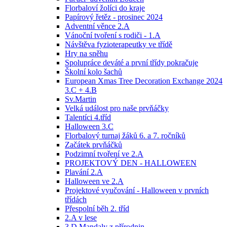
Florbaloví žolíci do kraje
Papírový řetěz - prosinec 2024
Adventní věnce 2.A
Vánoční tvoření s rodiči - 1.A
Návštěva fyzioterapeutky ve třídě
Hry na sněhu
Spolupráce deváté a první třídy pokračuje
Školní kolo šachů
European Xmas Tree Decoration Exchange 2024
3.C + 4.B
Sv.Martin
Velká událost pro naše prvňáčky
Talentíci 4.tříd
Halloween 3.C
Florbalový turnaj žáků 6. a 7. ročníků
Začátek prvňáčků
Podzimní tvoření ve 2.A
PROJEKTOVÝ DEN - HALLOWEEN
Plavání 2.A
Halloween ve 2.A
Projektové vyučování - Halloween v prvních
třídách
Přespolní běh 2. tříd
2.A v lese
3.D Mandaly z přírodnin