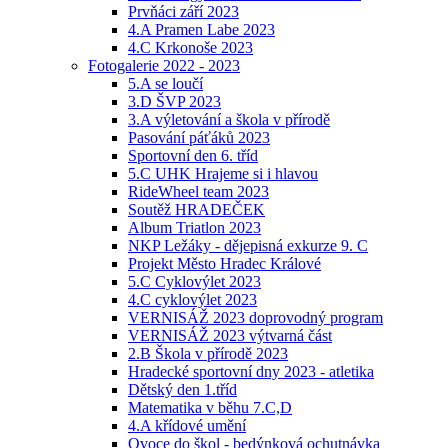
Prvňáci září 2023
4.A Pramen Labe 2023
4.C Krkonoše 2023
Fotogalerie 2022 - 2023
5.A se loučí
3.D ŠVP 2023
3.A výletování a škola v přírodě
Pasování páťáků 2023
Sportovní den 6. tříd
5.C UHK Hrajeme si i hlavou
RideWheel team 2023
Soutěž HRADEČEK
Album Triatlon 2023
NKP Ležáky - dějepisná exkurze 9. C
Projekt Město Hradec Králové
5.C Cyklovýlet 2023
4.C cyklovýlet 2023
VERNISÁŽ 2023 doprovodný program
VERNISÁŽ 2023 výtvarná část
2.B Škola v přírodě 2023
Hradecké sportovní dny 2023 - atletika
Dětský den 1.tříd
Matematika v běhu 7.C,D
4.A křídové umění
Ovoce do škol - bedýnková ochutnávka