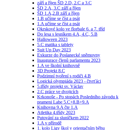
září a říjen ŠD 2.D, 2.C a 3.C
ŠD 2.A, 3.C září a říjen
ŠD 1.A,2.B září a říjen
1.B učíme se číst a psát
1.A učíme se číst a psát
Okrskové kolo ve florbale 6. a 7. tříd
Do lesa s lesníkem 4.A, 4.C, 5.B
Halloween 2023
5.C matika s tablety
Suit Up Day 2023
Exkurze do Poslanecké sněmovny
Inaugurace členů parlamentu 2023
1.A ve školní knihovně
3D Projekt 8.C
Podzimní tvoření s rodiči 4.B
Logická olympiáda 2023 - čtvrťáci
5.třídy projekt sv. Václav
2.C práce ve dvojicích
Krkonoše - Po stopách Posledního závodu k
prameni Labe 5.C+8.B+9.A
Knihovna 9.A čte 1.A
Atletika 4.třídy 2023
Putování za sluníčkem 2022
1.A v přírodě
1. kolo Ligy škol v orientačním běhu