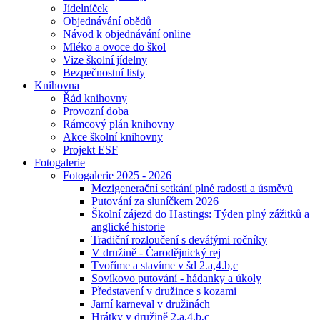
Jídelníček
Objednávání obědů
Návod k objednávání online
Mléko a ovoce do škol
Vize školní jídelny
Bezpečnostní listy
Knihovna
Řád knihovny
Provozní doba
Rámcový plán knihovny
Akce školní knihovny
Projekt ESF
Fotogalerie
Fotogalerie 2025 - 2026
Mezigenerační setkání plné radosti a úsměvů
Putování za sluníčkem 2026
Školní zájezd do Hastings: Týden plný zážitků a
anglické historie
Tradiční rozloučení s devátými ročníky
V družině - Čarodějnický rej
Tvoříme a stavíme v šd 2.a,4.b,c
Sovíkovo putování - hádanky a úkoly
Představení v družince s kozami
Jarní karneval v družinách
Hrátky v družině 2.a,4.b,c