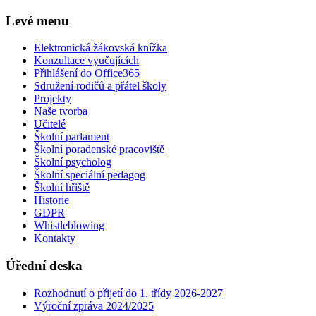
Levé menu
Elektronická žákovská knížka
Konzultace vyučujících
Přihlášení do Office365
Sdružení rodičů a přátel školy
Projekty
Naše tvorba
Učitelé
Školní parlament
Školní poradenské pracoviště
Školní psycholog
Školní speciální pedagog
Školní hřiště
Historie
GDPR
Whistleblowing
Kontakty
Úřední deska
Rozhodnutí o přijetí do 1. třídy 2026-2027
Výroční zpráva 2024/2025