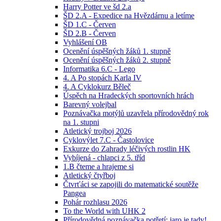
Harry Potter ve šd 2.a
ŠD 2.A - Expedice na Hvězdárnu a letíme
ŠD 1.C - Červen
ŠD 2.B - Červen
Vyhlášení OB
Ocenění úspěšných žáků 1. stupně
Ocenění úspěšných žáků 2. stupně
Informatika 6.C - Lego
4. A Po stopách Karla IV
4. A Cyklokurz Běleč
Úspěch na Hradeckých sportovních hrách
Barevný volejbal
Poznávačka motýlů uzavřela přírodovědný rok
na 1. stupni
Atletický trojboj 2026
Cyklovýlet 7.C - Častolovice
Exkurze do Zahrady léčivých rostlin HK
Vybíjená - chlapci z 5. tříd
1.B čteme a hrajeme si
Atletický čtyřboj
Čtvrťáci se zapojili do matematické soutěže
Pangea
Pohár rozhlasu 2026
To the World with UHK 2
Přírodovědná poznávačka potřetí: jaro je tady!