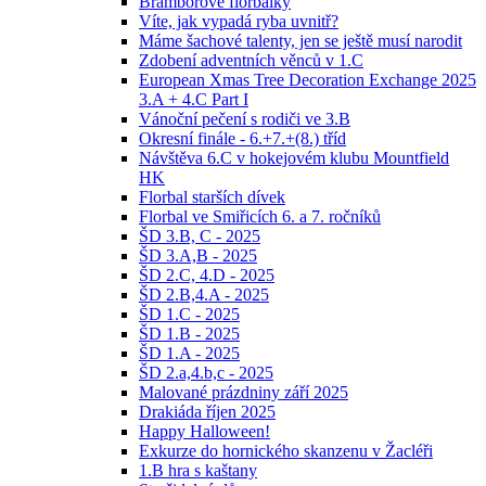
Bramborové florbalky
Víte, jak vypadá ryba uvnitř?
Máme šachové talenty, jen se ještě musí narodit
Zdobení adventních věnců v 1.C
European Xmas Tree Decoration Exchange 2025
3.A + 4.C Part I
Vánoční pečení s rodiči ve 3.B
Okresní finále - 6.+7.+(8.) tříd
Návštěva 6.C v hokejovém klubu Mountfield
HK
Florbal starších dívek
Florbal ve Smiřicích 6. a 7. ročníků
ŠD 3.B, C - 2025
ŠD 3.A,B - 2025
ŠD 2.C, 4.D - 2025
ŠD 2.B,4.A - 2025
ŠD 1.C - 2025
ŠD 1.B - 2025
ŠD 1.A - 2025
ŠD 2.a,4.b,c - 2025
Malované prázdniny září 2025
Drakiáda říjen 2025
Happy Halloween!
Exkurze do hornického skanzenu v Žacléři
1.B hra s kaštany