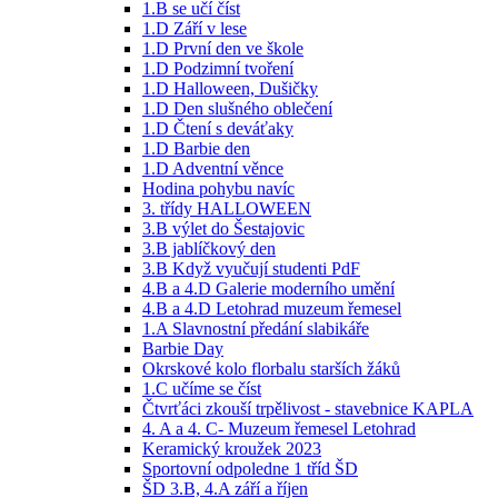
1.B se učí číst
1.D Září v lese
1.D První den ve škole
1.D Podzimní tvoření
1.D Halloween, Dušičky
1.D Den slušného oblečení
1.D Čtení s deváťaky
1.D Barbie den
1.D Adventní věnce
Hodina pohybu navíc
3. třídy HALLOWEEN
3.B výlet do Šestajovic
3.B jablíčkový den
3.B Když vyučují studenti PdF
4.B a 4.D Galerie moderního umění
4.B a 4.D Letohrad muzeum řemesel
1.A Slavnostní předání slabikáře
Barbie Day
Okrskové kolo florbalu starších žáků
1.C učíme se číst
Čtvrťáci zkouší trpělivost - stavebnice KAPLA
4. A a 4. C- Muzeum řemesel Letohrad
Keramický kroužek 2023
Sportovní odpoledne 1 tříd ŠD
ŠD 3.B, 4.A září a říjen