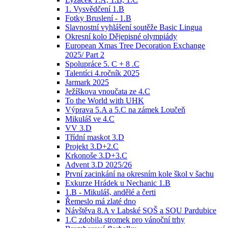
1. Vysvědčení 1.B
Fotky Bruslení - 1.B
Slavnostní vyhlášení soutěže Basic Lingua
Okresní kolo Dějepisné olympiády
European Xmas Tree Decoration Exchange
2025/ Part 2
Spolupráce 5. C + 8 .C
Talentíci 4.ročník 2025
Jarmark 2025
Ježíškova vnoučata ze 4.C
To the World with UHK
Výprava 5.A a 5.C na zámek Loučeň
Mikuláš ve 4.C
VV 3.D
Třídní maskot 3.D
Projekt 3.D+2.C
Krkonoše 3.D+3.C
Advent 3.D 2025/26
První zacinkání na okresním kole škol v šachu
Exkurze Hrádek u Nechanic 1.B
1.B - Mikuláš, andělé a čerti
Řemeslo má zlaté dno
Návštěva 8.A v Labské SOŠ a SOU Pardubice
1.C zdobila stromek pro vánoční trhy