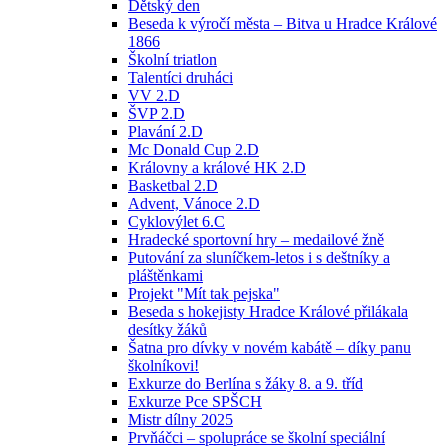
Dětský den
Beseda k výročí města – Bitva u Hradce Králové
1866
Školní triatlon
Talentíci druháci
VV 2.D
ŠVP 2.D
Plavání 2.D
Mc Donald Cup 2.D
Královny a králové HK 2.D
Basketbal 2.D
Advent, Vánoce 2.D
Cyklovýlet 6.C
Hradecké sportovní hry – medailové žně
Putování za sluníčkem-letos i s deštníky a
pláštěnkami
Projekt "Mít tak pejska"
Beseda s hokejisty Hradce Králové přilákala
desítky žáků
Šatna pro dívky v novém kabátě – díky panu
školníkovi!
Exkurze do Berlína s žáky 8. a 9. tříd
Exkurze Pce SPŠCH
Mistr dílny 2025
Prvňáčci – spolupráce se školní speciální