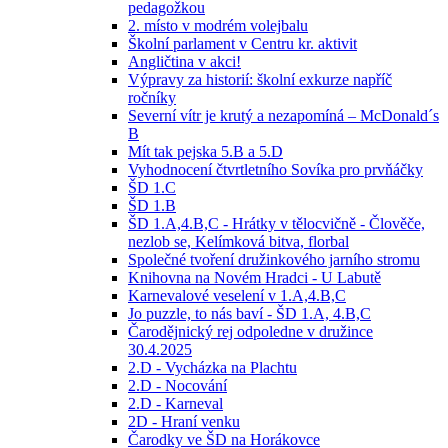
pedagožkou
2. místo v modrém volejbalu
Školní parlament v Centru kr. aktivit
Angličtina v akci!
Výpravy za historií: školní exkurze napříč
ročníky
Severní vítr je krutý a nezapomíná – McDonald´s
B
Mít tak pejska 5.B a 5.D
Vyhodnocení čtvrtletního Sovíka pro prvňáčky
ŠD 1.C
ŠD 1.B
ŠD 1.A,4.B,C - Hrátky v tělocvičně - Člověče,
nezlob se, Kelímková bitva, florbal
Společné tvoření družinkového jarního stromu
Knihovna na Novém Hradci - U Labutě
Karnevalové veselení v 1.A,4.B,C
Jo puzzle, to nás baví - ŠD 1.A, 4.B,C
Čarodějnický rej odpoledne v družince
30.4.2025
2.D - Vycházka na Plachtu
2.D - Nocování
2.D - Karneval
2D - Hraní venku
Čarodky ve ŠD na Horákovce