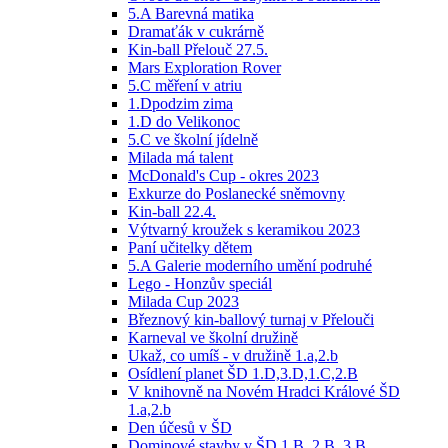
5.A Barevná matika
Dramaťák v cukrárně
Kin-ball Přelouč 27.5.
Mars Exploration Rover
5.C měření v atriu
1.Dpodzim zima
1.D do Velikonoc
5.C ve školní jídelně
Milada má talent
McDonald's Cup - okres 2023
Exkurze do Poslanecké sněmovny
Kin-ball 22.4.
Výtvarný kroužek s keramikou 2023
Paní učitelky dětem
5.A Galerie moderního umění podruhé
Lego - Honzův speciál
Milada Cup 2023
Březnový kin-ballový turnaj v Přelouči
Karneval ve školní družině
Ukaž, co umíš - v družině 1.a,2.b
Osídlení planet ŠD 1.D,3.D,1.C,2.B
V knihovně na Novém Hradci Králové ŠD
1.a,2.b
Den účesů v ŠD
Dominové stavby v ŠD 1.B, 2.B, 3.B