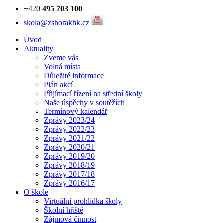
+420
495 703 100
skola@zshorakhk.cz
Úvod
Aktuality
Zveme vás
Volná místa
Důležité informace
Plán akcí
Přijímací řízení na střední školy
Naše úspěchy v soutěžích
Termínový kalendář
Zprávy 2023/24
Zprávy 2022/23
Zprávy 2021/22
Zprávy 2020/21
Zprávy 2019/20
Zprávy 2018/19
Zprávy 2017/18
Zprávy 2016/17
O škole
Virtuální prohlídka školy
Školní hřiště
Zájmová činnost