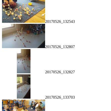
20170526_132543
20170526_132807
20170526_132827
20170526_133703