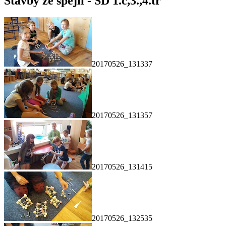
Stavby ze špejlí - ŠD 1.c,3.,4.tř
20170526_131337
20170526_131357
20170526_131415
20170526_132535