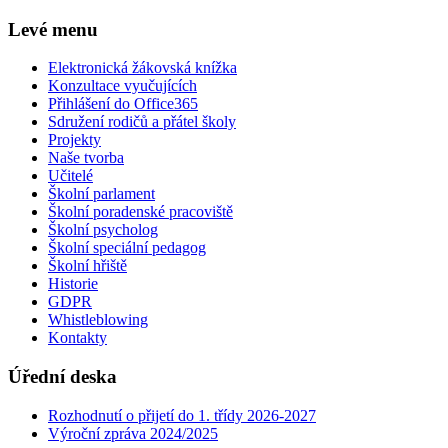
Levé menu
Elektronická žákovská knížka
Konzultace vyučujících
Přihlášení do Office365
Sdružení rodičů a přátel školy
Projekty
Naše tvorba
Učitelé
Školní parlament
Školní poradenské pracoviště
Školní psycholog
Školní speciální pedagog
Školní hřiště
Historie
GDPR
Whistleblowing
Kontakty
Úřední deska
Rozhodnutí o přijetí do 1. třídy 2026-2027
Výroční zpráva 2024/2025