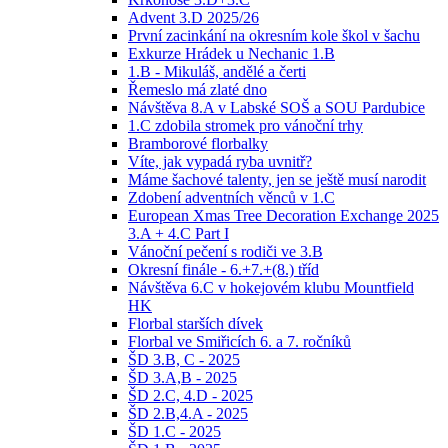
Advent 3.D 2025/26
První zacinkání na okresním kole škol v šachu
Exkurze Hrádek u Nechanic 1.B
1.B - Mikuláš, andělé a čerti
Řemeslo má zlaté dno
Návštěva 8.A v Labské SOŠ a SOU Pardubice
1.C zdobila stromek pro vánoční trhy
Bramborové florbalky
Víte, jak vypadá ryba uvnitř?
Máme šachové talenty, jen se ještě musí narodit
Zdobení adventních věnců v 1.C
European Xmas Tree Decoration Exchange 2025
3.A + 4.C Part I
Vánoční pečení s rodiči ve 3.B
Okresní finále - 6.+7.+(8.) tříd
Návštěva 6.C v hokejovém klubu Mountfield
HK
Florbal starších dívek
Florbal ve Smiřicích 6. a 7. ročníků
ŠD 3.B, C - 2025
ŠD 3.A,B - 2025
ŠD 2.C, 4.D - 2025
ŠD 2.B,4.A - 2025
ŠD 1.C - 2025