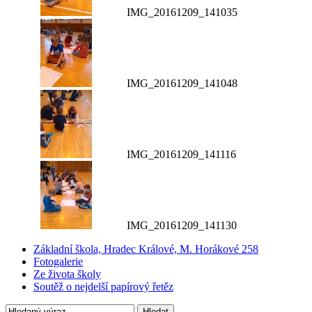
IMG_20161209_141035
IMG_20161209_141048
IMG_20161209_141116
IMG_20161209_141130
Základní škola, Hradec Králové, M. Horákové 258
Fotogalerie
Ze života školy
Soutěž o nejdelší papírový řetěz
Hledat