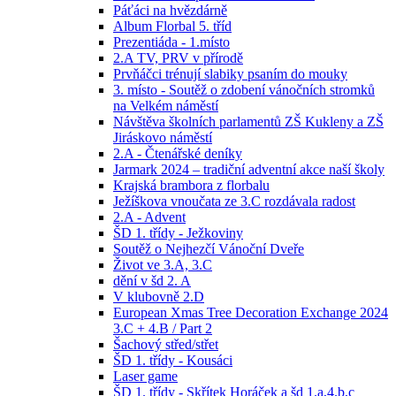
Páťáci na hvězdárně
Album Florbal 5. tříd
Prezentiáda - 1.místo
2.A TV, PRV v přírodě
Prvňáčci trénují slabiky psaním do mouky
3. místo - Soutěž o zdobení vánočních stromků
na Velkém náměstí
Návštěva školních parlamentů ZŠ Kukleny a ZŠ
Jiráskovo náměstí
2.A - Čtenářské deníky
Jarmark 2024 – tradiční adventní akce naší školy
Krajská brambora z florbalu
Ježíškova vnoučata ze 3.C rozdávala radost
2.A - Advent
ŠD 1. třídy - Ježkoviny
Soutěž o Nejhezčí Vánoční Dveře
Život ve 3.A, 3.C
dění v šd 2. A
V klubovně 2.D
European Xmas Tree Decoration Exchange 2024
3.C + 4.B / Part 2
Šachový střed/střet
ŠD 1. třídy - Kousáci
Laser game
ŠD 1. třídy - Skřítek Horáček a šd 1.a,4.b,c