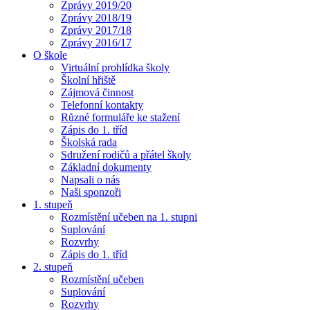
Zprávy 2019/20
Zprávy 2018/19
Zprávy 2017/18
Zprávy 2016/17
O škole
Virtuální prohlídka školy
Školní hřiště
Zájmová činnost
Telefonní kontakty
Různé formuláře ke stažení
Zápis do 1. tříd
Školská rada
Sdružení rodičů a přátel školy
Základní dokumenty
Napsali o nás
Naši sponzoři
1. stupeň
Rozmístění učeben na 1. stupni
Suplování
Rozvrhy
Zápis do 1. tříd
2. stupeň
Rozmístění učeben
Suplování
Rozvrhy