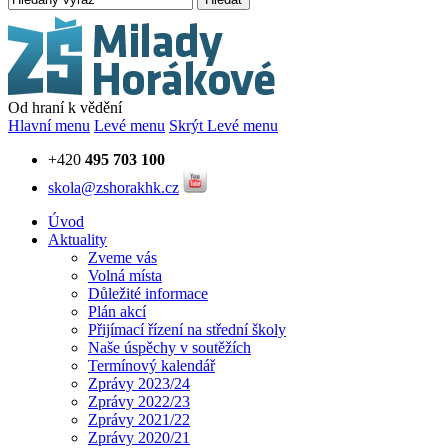
Od hraní k vědění
Hlavní menu
Levé menu
Skrýt Levé menu
+420
495 703 100
skola@zshorakhk.cz
Úvod
Aktuality
Zveme vás
Volná místa
Důležité informace
Plán akcí
Přijímací řízení na střední školy
Naše úspěchy v soutěžích
Termínový kalendář
Zprávy 2023/24
Zprávy 2022/23
Zprávy 2021/22
Zprávy 2020/21