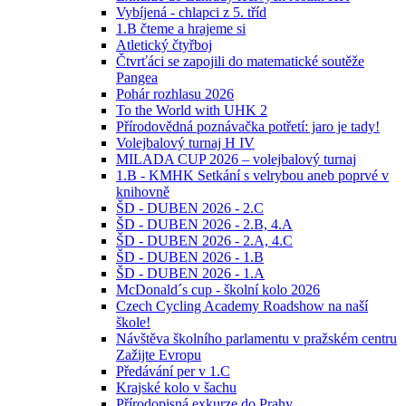
Vybíjená - chlapci z 5. tříd
1.B čteme a hrajeme si
Atletický čtyřboj
Čtvrťáci se zapojili do matematické soutěže
Pangea
Pohár rozhlasu 2026
To the World with UHK 2
Přírodovědná poznávačka potřetí: jaro je tady!
Volejbalový turnaj H IV
MILADA CUP 2026 – volejbalový turnaj
1.B - KMHK Setkání s velrybou aneb poprvé v
knihovně
ŠD - DUBEN 2026 - 2.C
ŠD - DUBEN 2026 - 2.B, 4.A
ŠD - DUBEN 2026 - 2.A, 4.C
ŠD - DUBEN 2026 - 1.B
ŠD - DUBEN 2026 - 1.A
McDonald´s cup - školní kolo 2026
Czech Cycling Academy Roadshow na naší
škole!
Návštěva školního parlamentu v pražském centru
Zažijte Evropu
Předávání per v 1.C
Krajské kolo v šachu
Přírodopisná exkurze do Prahy