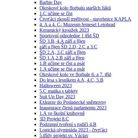
Barbie Day
Okrskové kolo florbalu starších žáků
1.C učíme se číst
Čtvrťáci zkouší trpělivost - stavebnice KAPLA
4. A a 4. C- Muzeum řemesel Letohrad
Keramický kroužek 2023
Sportovní odpoledne 1 tříd ŠD
ŠD 3.B, 4.A září a říjen
září a říjen ŠD 2.D, 2.C a 3.C
ŠD 2.A, 3.C září a říjen
ŠD 1.A,2.B září a říjen
1.B učíme se číst a psát
1.A učíme se číst a psát
Okrskové kolo ve florbale 6. a 7. tříd
Do lesa s lesníkem 4.A, 4.C, 5.B
Halloween 2023
5.C matika s tablety
Suit Up Day 2023
Exkurze do Poslanecké sněmovny
Inaugurace členů parlamentu 2023
1.A ve školní knihovně
3D Projekt 8.C
Podzimní tvoření s rodiči 4.B
Logická olympiáda 2023 - čtvrťáci
5.třídy projekt sv. Václav