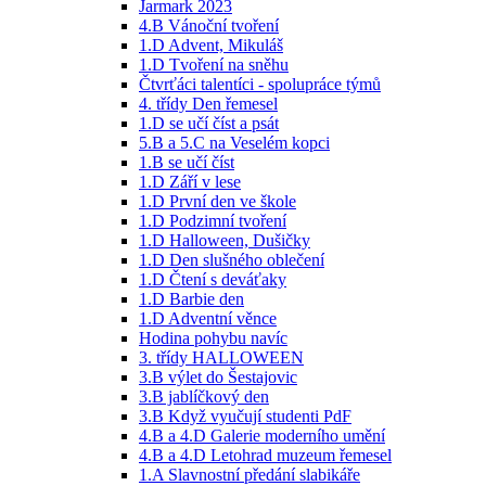
Jarmark 2023
4.B Vánoční tvoření
1.D Advent, Mikuláš
1.D Tvoření na sněhu
Čtvrťáci talentíci - spolupráce týmů
4. třídy Den řemesel
1.D se učí číst a psát
5.B a 5.C na Veselém kopci
1.B se učí číst
1.D Září v lese
1.D První den ve škole
1.D Podzimní tvoření
1.D Halloween, Dušičky
1.D Den slušného oblečení
1.D Čtení s deváťaky
1.D Barbie den
1.D Adventní věnce
Hodina pohybu navíc
3. třídy HALLOWEEN
3.B výlet do Šestajovic
3.B jablíčkový den
3.B Když vyučují studenti PdF
4.B a 4.D Galerie moderního umění
4.B a 4.D Letohrad muzeum řemesel
1.A Slavnostní předání slabikáře