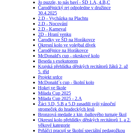
Jo puzzle, to nás baví - ŠD 1.A, 4.B,C
Čarodějnický rej odpoledne v družince
30.4.2025
2.D - Vycházka na Plachtu
2.D - Nocování
2.D - Karneval
2D - Hraní venku
Čarodky ve ŠD na Horákovce
Okresní kolo ve volejbal dívek
Čarodějnice na Horákovce
McDonald's cup - okrskové kolo
Beseda s exekutorem
Krajská přehlídka dětských recitátorů žáků 2. až
5. tříd
Projekt srdce
McDonald´s cup - školní kolo
Hokej ve škole
Milada Cup 2025
Milada Cup 2025 - 2.A
Žáci 3.D, 5.B a 5.D zasadili svůj vánoční
stromeček do hradeckých lesů
Bronzová medaile z kin -ballového turnaje škol
Okresní kolo přehlídky dětských recitátorů 1. a 2.
věkové kategorie
Prňáčci pracují se školní speciální pedagožkou