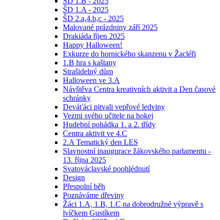
ŠD 1.B - 2025
ŠD 1.A - 2025
ŠD 2.a,4.b,c - 2025
Malované prázdniny září 2025
Drakiáda říjen 2025
Happy Halloween!
Exkurze do hornického skanzenu v Žacléři
1.B hra s kaštany
Strašidelný dům
Halloween ve 3.A
Návštěva Centra kreativních aktivit a Den časové
schránky
Deváťáci pitvali vepřové ledviny
Vezmi svého učitele na hokej
Hudební pohádka 1. a 2. třídy
Centra aktivit ve 4.C
2.A Tematický den LES
Slavnostní inaugurace žákovského parlamentu -
13. října 2025
Svatováclavské poohlédnutí
Design
Přespolní běh
Poznáváme dřeviny
Žáci 1.A, 1.B, 1.C na dobrodružné výpravě s
lvíčkem Gustíkem