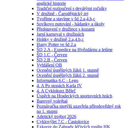
anglické historie
Tradiční rozloučení s devátými ročníky
V družině - Čarodějnický rej
Tvoříme a stavíme v šd 2.a,4.b,c
Sovíkovo putování - hádanky a úkoly
Představení v družince s kozami
Jarní karneval v družinách
Hrátky v družině 2.a,4.b,c
Harry Potter ve šd 2.a
ŠD 2.A - Expedice na Hvězdárnu a letíme
ŠD 1.C - Červen
ŠD 2.B - Červen
Vyhlášení OB
Ocenění úspěšných žáků 1. stupně
Ocenění úspěšných žáků 2. stupně
Informatika 6.C - Lego
4. A Po stopách Karla IV
4. A Cyklokurz Běleč
Úspěch na Hradeckých sportovních hrách
Barevný volejbal
Poznávačka motýlů uzavřela přírodovědný rok
na 1. stupni
Atletický trojboj 2026
Cyklovýlet 7.C - Častolovice
Exkurze do Zahrady léčivých rostlin HK