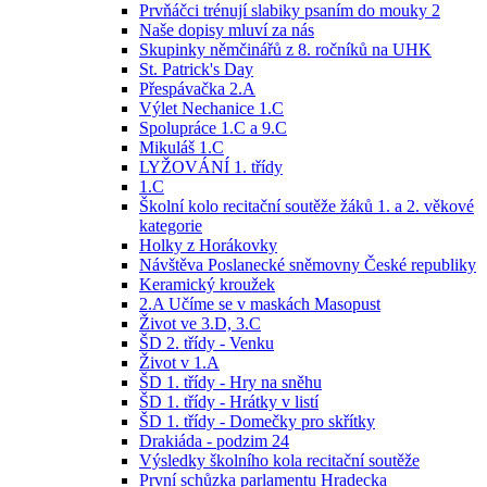
Prvňáčci trénují slabiky psaním do mouky 2
Naše dopisy mluví za nás
Skupinky němčinářů z 8. ročníků na UHK
St. Patrick's Day
Přespávačka 2.A
Výlet Nechanice 1.C
Spolupráce 1.C a 9.C
Mikuláš 1.C
LYŽOVÁNÍ 1. třídy
1.C
Školní kolo recitační soutěže žáků 1. a 2. věkové
kategorie
Holky z Horákovky
Návštěva Poslanecké sněmovny České republiky
Keramický kroužek
2.A Učíme se v maskách Masopust
Život ve 3.D, 3.C
ŠD 2. třídy - Venku
Život v 1.A
ŠD 1. třídy - Hry na sněhu
ŠD 1. třídy - Hrátky v listí
ŠD 1. třídy - Domečky pro skřítky
Drakiáda - podzim 24
Výsledky školního kola recitační soutěže
První schůzka parlamentu Hradecka