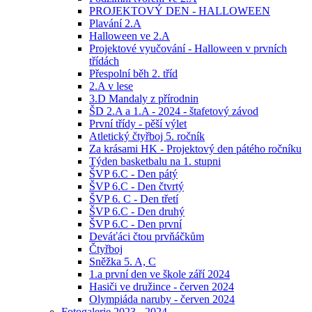
PROJEKTOVÝ DEN - HALLOWEEN
Plavání 2.A
Halloween ve 2.A
Projektové vyučování - Halloween v prvních
třídách
Přespolní běh 2. tříd
2.A v lese
3.D Mandaly z přírodnin
ŠD 2.A a 1.A - 2024 - štafetový závod
První třídy - pěší výlet
Atletický čtyřboj 5. ročník
Za krásami HK - Projektový den pátého ročníku
Týden basketbalu na 1. stupni
ŠVP 6.C - Den pátý
ŠVP 6.C - Den čtvrtý
ŠVP 6. C - Den třetí
ŠVP 6.C - Den druhý
ŠVP 6.C - Den první
Deváťáci čtou prvňáčkům
Čtyřboj
Sněžka 5. A, C
1.a první den ve škole září 2024
Hasiči ve družince - červen 2024
Olympiáda naruby - červen 2024
Fotogalerie 2023 - 2024