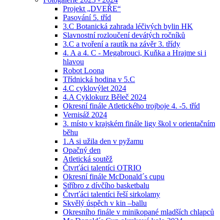
Projekt „DVEŘE“
Pasování 5. tříd
3.C Botanická zahrada léčivých bylin HK
Slavnostní rozloučení devátých ročníků
3.C a tvoření a rautík na závěr 3. třídy
4. A a 4. C - Megabrouci, Kuňka a Hrajme si i
hlavou
Robot Loona
Třídnická hodina v 5.C
4.C cyklovýlet 2024
4.A Cyklokurz Běleč 2024
Okresní finále Atletického trojboje 4. -5. tříd
Vernisáž 2024
3. místo v krajském finále ligy škol v orientačním
běhu
1.A si užila den v pyžamu
Opačný den
Atletická soutěž
Čtvrťáci talentíci OTRIO
Okresní finále McDonald´s cupu
Stříbro z dívčího basketbalu
Čtvrťáci talentíci řeší sirkolamy
Skvělý úspěch v kin –ballu
Okresního finále v minikopané mladších chlapců