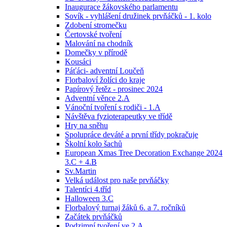
Inaugurace žákovského parlamentu
Sovík - vyhlášení družinek prvňáčků - 1. kolo
Zdobení stromečku
Čertovské tvoření
Malování na chodník
Domečky v přírodě
Kousáci
Páťáci- adventní Loučeň
Florbaloví žolíci do kraje
Papírový řetěz - prosinec 2024
Adventní věnce 2.A
Vánoční tvoření s rodiči - 1.A
Návštěva fyzioterapeutky ve třídě
Hry na sněhu
Spolupráce deváté a první třídy pokračuje
Školní kolo šachů
European Xmas Tree Decoration Exchange 2024
3.C + 4.B
Sv.Martin
Velká událost pro naše prvňáčky
Talentíci 4.tříd
Halloween 3.C
Florbalový turnaj žáků 6. a 7. ročníků
Začátek prvňáčků
Podzimní tvoření ve 2.A