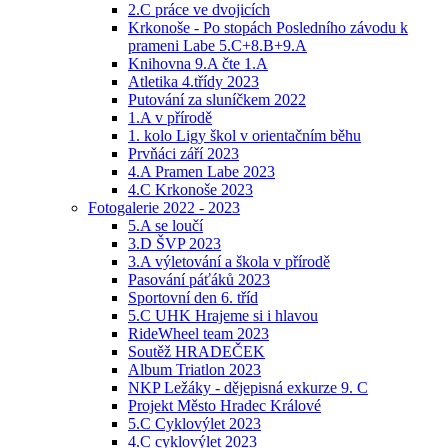
2.C práce ve dvojicích
Krkonoše - Po stopách Posledního závodu k
prameni Labe 5.C+8.B+9.A
Knihovna 9.A čte 1.A
Atletika 4.třídy 2023
Putování za sluníčkem 2022
1.A v přírodě
1. kolo Ligy škol v orientačním běhu
Prvňáci září 2023
4.A Pramen Labe 2023
4.C Krkonoše 2023
Fotogalerie 2022 - 2023
5.A se loučí
3.D ŠVP 2023
3.A výletování a škola v přírodě
Pasování páťáků 2023
Sportovní den 6. tříd
5.C UHK Hrajeme si i hlavou
RideWheel team 2023
Soutěž HRADEČEK
Album Triatlon 2023
NKP Ležáky - dějepisná exkurze 9. C
Projekt Město Hradec Králové
5.C Cyklovýlet 2023
4.C cyklovýlet 2023