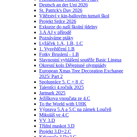
Deutsch an der Uni 2026
St. Patrick's Day 2026
Vítězství v kin-ballovém turnaji škol
Projekt Srdce 2026
Exkurze do naší školní jídelny
3.A AJ v přírodě
Poznáváme ptáky
Lyžáček 1.A, 1.B, 1.C
1. Vysvědčení 1.B
Fotky Bruslení - 1.B
Slavnostní vyhlášení soutěže Basic Lingua
Okresní kolo Dějepisné olympiády
European Xmas Tree Decoration Exchange
2025/ Part 2
Spolupráce 5. C + 8 .C
Talentíci 4.ročník 2025
Jarmark 2025
Ježíškova vnoučata ze 4.C
To the World with UHK
Výprava 5.A a 5.C na zámek Loučeň
Mikuláš ve 4.C
VV 3.D
Třídní maskot 3.D
Projekt 3.D+2.C
Krkonoše 3.D+3.C