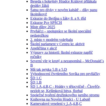
Beseda s hokejisty Hradce Králové přilákala
desítky žáků
Šatna pro dívky v novém kabátě – díky panu
školníkovi!
Exkurze do Berlína s žáky 8. a 9. tříd
Exkurze Pce SPŠCH
Mistr dílny 2025
Prvňáčci – spolupráce se školní speciální
pedagožkou
2. místo v modrém volejbalu
Školní parlament v Centru kr. aktivit
Angličtina v akci!
Výpravy za historií: školní exkurze napříč
ročníky
Severní vítr je krutý a nezapomíná – McDonald´s
B
Mít tak pejska 5.B a 5.D
Vyhodnocení čtvrtletního Sovíka pro prvňáčky
ŠD 1.C
ŠD 1.B
ŠD 1.A,4.B,C - Hrátky v tělocvičně - Člověče,
nezlob se, Kelímková bitva, florbal
Společné tvoření družinkového jarního stromu
Knihovna na Novém Hradci - U Labutě
Karnevalové veselení v 1.A,4.B,C