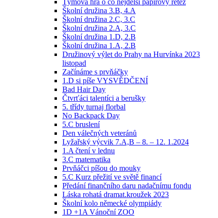
Týmová hra o co nejdelší papírový řetěz
Školní družina 3.B, 4.A
Školní družina 2.C, 3.C
Školní družina 2.A, 3.C
Školní družina 1.D, 2.B
Školní družina 1.A, 2.B
Družinový výlet do Prahy na Hurvínka 2023
listopad
Začínáme s prvňáčky
1.D si píše VYSVĚDČENÍ
Bad Hair Day
Čtvrťáci talentíci a berušky
5. třídy turnaj florbal
No Backpack Day
5.C bruslení
Den válečných veteránů
Lyžařský výcvik 7.A,B – 8. – 12. 1.2024
1.A čtení v lednu
3.C matematika
Prvňáčci píšou do mouky
5.C Kurz přežití ve světě financí
Předání finančního daru nadačnímu fondu
Láska rohatá dramat.kroužek 2023
Školní kolo německé olympiády
1D +1A Vánoční ZOO