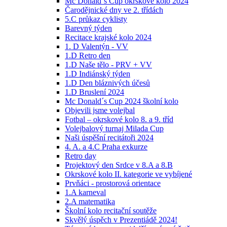
Mc Donald´s Cup okrskové kolo 2024
Čarodějnické dny ve 2. třídách
5.C průkaz cyklisty
Barevný týden
Recitace krajské kolo 2024
1. D Valentýn - VV
1.D Retro den
1.D Naše tělo - PRV + VV
1.D Indiánský týden
1.D Den bláznivých účesů
1.D Bruslení 2024
Mc Donald´s Cup 2024 školní kolo
Objevili jsme volejbal
Fotbal – okrskové kolo 8. a 9. tříd
Volejbalový turnaj Milada Cup
Naši úspěšní recitátoři 2024
4. A. a 4.C Praha exkurze
Retro day
Projektový den Srdce v 8.A a 8.B
Okrskové kolo II. kategorie ve vybíjené
Prvňáci - prostorová orientace
1.A karneval
2.A matematika
Školní kolo recitační soutěže
Skvělý úspěch v Prezentiádě 2024!