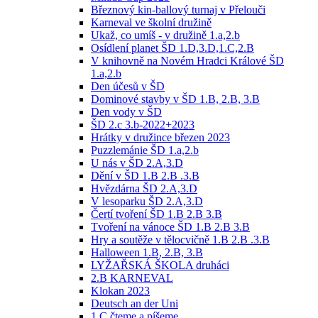
Březnový kin-ballový turnaj v Přelouči
Karneval ve školní družině
Ukaž, co umíš - v družině 1.a,2.b
Osídlení planet ŠD 1.D,3.D,1.C,2.B
V knihovně na Novém Hradci Králové ŠD
1.a,2.b
Den účesů v ŠD
Dominové stavby v ŠD 1.B, 2.B, 3.B
Den vody v ŠD
ŠD 2.c 3.b-2022+2023
Hrátky v družince březen 2023
Puzzlemánie ŠD 1.a,2.b
U nás v ŠD 2.A,3.D
Dění v ŠD 1.B 2.B .3.B
Hvězdárna ŠD 2.A,3.D
V lesoparku ŠD 2.A,3.D
Čertí tvoření ŠD 1.B 2.B 3.B
Tvoření na vánoce ŠD 1.B 2.B 3.B
Hry a soutěže v tělocvičně 1.B 2.B .3.B
Halloween 1.B, 2.B, 3.B
LYŽAŘSKÁ ŠKOLA druháci
2.B KARNEVAL
Klokan 2023
Deutsch an der Uni
1.C čteme a píšeme