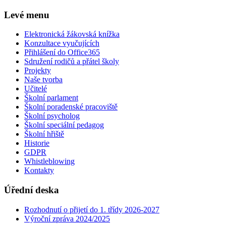
Levé menu
Elektronická žákovská knížka
Konzultace vyučujících
Přihlášení do Office365
Sdružení rodičů a přátel školy
Projekty
Naše tvorba
Učitelé
Školní parlament
Školní poradenské pracoviště
Školní psycholog
Školní speciální pedagog
Školní hřiště
Historie
GDPR
Whistleblowing
Kontakty
Úřední deska
Rozhodnutí o přijetí do 1. třídy 2026-2027
Výroční zpráva 2024/2025