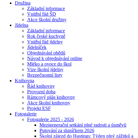
Družina
Základní informace
Vnitřní řád ŠD
Akce školní družiny
Jídelna
Základní informace
Rok české kuchyně
Vnitřní řád jídelny
Jídelníček
Objednávání obědů
Návod k objednávání online
Mléko a ovoce do škol
Vize školní jídelny
Bezpečnostní listy
Knihovna
Řád knihovny
Provozní doba
Rámcový plán knihovny
Akce školní knihovny
Projekt ESF
Fotogalerie
Fotogalerie 2025 - 2026
Mezigenerační setkání plné radosti a úsměvů
Putování za sluníčkem 2026
Školní zájezd do Hastings: Týden plný zážitků a