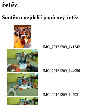
řetěz
Soutěž o nejdelší papírový řetěz
IMG_20161209_141242
IMG_20161209_144956
IMG_20161209_145031