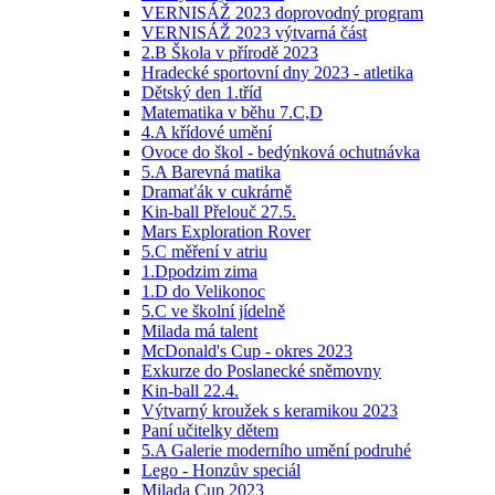
VERNISÁŽ 2023 doprovodný program
VERNISÁŽ 2023 výtvarná část
2.B Škola v přírodě 2023
Hradecké sportovní dny 2023 - atletika
Dětský den 1.tříd
Matematika v běhu 7.C,D
4.A křídové umění
Ovoce do škol - bedýnková ochutnávka
5.A Barevná matika
Dramaťák v cukrárně
Kin-ball Přelouč 27.5.
Mars Exploration Rover
5.C měření v atriu
1.Dpodzim zima
1.D do Velikonoc
5.C ve školní jídelně
Milada má talent
McDonald's Cup - okres 2023
Exkurze do Poslanecké sněmovny
Kin-ball 22.4.
Výtvarný kroužek s keramikou 2023
Paní učitelky dětem
5.A Galerie moderního umění podruhé
Lego - Honzův speciál
Milada Cup 2023