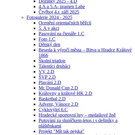
Dožínky 2025 - 4.D
4.A a 5.A- pramen Labe
Čtyřboj 4.r. září 2025
Fotogalerie 2024 - 2025
Ocenění orientačních běžců
5. A v akci
Pasování na čtenáře 1.C
Foto 1.C
Dětský den
Beseda k výročí města – Bitva u Hradce Králové
1866
Školní triatlon
Talentíci druháci
VV 2.D
ŠVP 2.D
Plavání 2.D
Mc Donald Cup 2.D
Královny a králové HK 2.D
Basketbal 2.D
Advent, Vánoce 2.D
Cyklovýlet 6.C
Hradecké sportovní hry – medailové žně
Putování za sluníčkem-letos i s deštníky a
pláštěnkami
Projekt "Mít tak pejska"