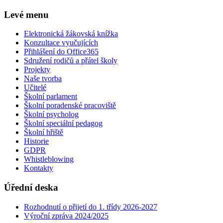
Levé menu
Elektronická žákovská knížka
Konzultace vyučujících
Přihlášení do Office365
Sdružení rodičů a přátel školy
Projekty
Naše tvorba
Učitelé
Školní parlament
Školní poradenské pracoviště
Školní psycholog
Školní speciální pedagog
Školní hřiště
Historie
GDPR
Whistleblowing
Kontakty
Úřední deska
Rozhodnutí o přijetí do 1. třídy 2026-2027
Výroční zpráva 2024/2025