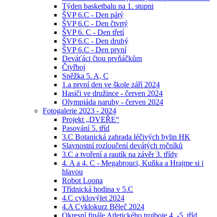
Týden basketbalu na 1. stupni
ŠVP 6.C - Den pátý
ŠVP 6.C - Den čtvrtý
ŠVP 6. C - Den třetí
ŠVP 6.C - Den druhý
ŠVP 6.C - Den první
Deváťáci čtou prvňáčkům
Čtyřboj
Sněžka 5. A, C
1.a první den ve škole září 2024
Hasiči ve družince - červen 2024
Olympiáda naruby - červen 2024
Fotogalerie 2023 - 2024
Projekt „DVEŘE“
Pasování 5. tříd
3.C Botanická zahrada léčivých bylin HK
Slavnostní rozloučení devátých ročníků
3.C a tvoření a rautík na závěr 3. třídy
4. A a 4. C - Megabrouci, Kuňka a Hrajme si i
hlavou
Robot Loona
Třídnická hodina v 5.C
4.C cyklovýlet 2024
4.A Cyklokurz Běleč 2024
Okresní finále Atletického trojboje 4. -5. tříd