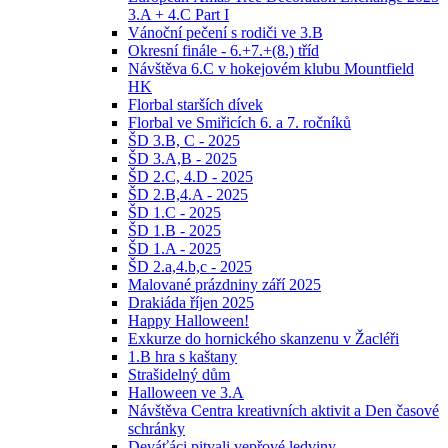
3.A + 4.C Part I
Vánoční pečení s rodiči ve 3.B
Okresní finále - 6.+7.+(8.) tříd
Návštěva 6.C v hokejovém klubu Mountfield
HK
Florbal starších dívek
Florbal ve Smiřicích 6. a 7. ročníků
ŠD 3.B, C - 2025
ŠD 3.A,B - 2025
ŠD 2.C, 4.D - 2025
ŠD 2.B,4.A - 2025
ŠD 1.C - 2025
ŠD 1.B - 2025
ŠD 1.A - 2025
ŠD 2.a,4.b,c - 2025
Malované prázdniny září 2025
Drakiáda říjen 2025
Happy Halloween!
Exkurze do hornického skanzenu v Žacléři
1.B hra s kaštany
Strašidelný dům
Halloween ve 3.A
Návštěva Centra kreativních aktivit a Den časové
schránky
Deváťáci pitvali vepřové ledviny