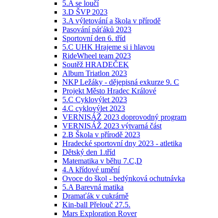
5.A se loučí
3.D ŠVP 2023
3.A výletování a škola v přírodě
Pasování páťáků 2023
Sportovní den 6. tříd
5.C UHK Hrajeme si i hlavou
RideWheel team 2023
Soutěž HRADEČEK
Album Triatlon 2023
NKP Ležáky - dějepisná exkurze 9. C
Projekt Město Hradec Králové
5.C Cyklovýlet 2023
4.C cyklovýlet 2023
VERNISÁŽ 2023 doprovodný program
VERNISÁŽ 2023 výtvarná část
2.B Škola v přírodě 2023
Hradecké sportovní dny 2023 - atletika
Dětský den 1.tříd
Matematika v běhu 7.C,D
4.A křídové umění
Ovoce do škol - bedýnková ochutnávka
5.A Barevná matika
Dramaťák v cukrárně
Kin-ball Přelouč 27.5.
Mars Exploration Rover