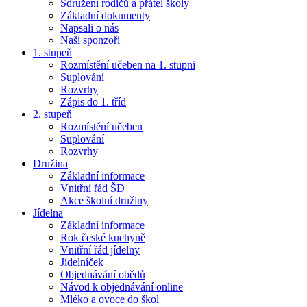
Sdružení rodičů a přátel školy
Základní dokumenty
Napsali o nás
Naši sponzoři
1. stupeň
Rozmístění učeben na 1. stupni
Suplování
Rozvrhy
Zápis do 1. tříd
2. stupeň
Rozmístění učeben
Suplování
Rozvrhy
Družina
Základní informace
Vnitřní řád ŠD
Akce školní družiny
Jídelna
Základní informace
Rok české kuchyně
Vnitřní řád jídelny
Jídelníček
Objednávání obědů
Návod k objednávání online
Mléko a ovoce do škol