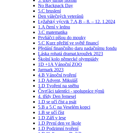
5. třídy turnaj florbal
No Backpack Day
5.C bruslení
Den válečných veteránů
Lyžařský výcvik 7.A,B – 8. – 12. 1.2024
1.A čtení v lednu
3.C matematika
Prvňáčci píšou do mouky
5.C Kurz přežití ve světě financí
Předání finančního daru nadačnímu fondu
Láska rohatá dramat.kroužek 2023
Školní kolo německé olympiády
1D +1A Vánoční ZOO
Jarmark 2023
4.B Vánoční tvoření
1.D Advent, Mikuláš
1.D Tvoření na sněhu
Čtvrťáci talentíci - spolupráce týmů
4. třídy Den řemesel
1.D se učí číst a psát
5.B a 5.C na Veselém kopci
1.B se učí číst
1.D Září v lese
1.D První den ve škole
1.D Podzimní tvoření