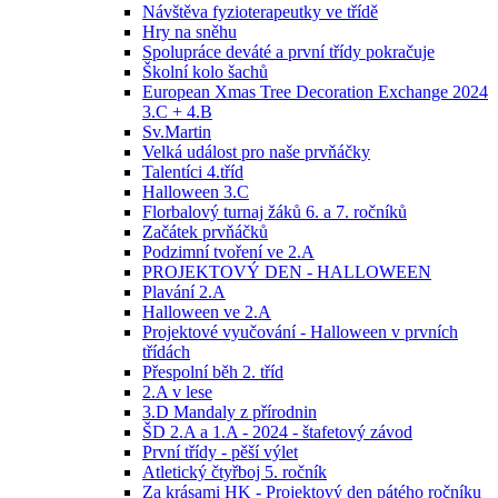
Návštěva fyzioterapeutky ve třídě
Hry na sněhu
Spolupráce deváté a první třídy pokračuje
Školní kolo šachů
European Xmas Tree Decoration Exchange 2024
3.C + 4.B
Sv.Martin
Velká událost pro naše prvňáčky
Talentíci 4.tříd
Halloween 3.C
Florbalový turnaj žáků 6. a 7. ročníků
Začátek prvňáčků
Podzimní tvoření ve 2.A
PROJEKTOVÝ DEN - HALLOWEEN
Plavání 2.A
Halloween ve 2.A
Projektové vyučování - Halloween v prvních
třídách
Přespolní běh 2. tříd
2.A v lese
3.D Mandaly z přírodnin
ŠD 2.A a 1.A - 2024 - štafetový závod
První třídy - pěší výlet
Atletický čtyřboj 5. ročník
Za krásami HK - Projektový den pátého ročníku