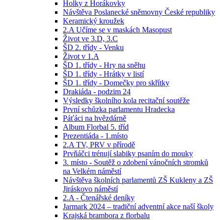
Holky z Horákovky
Návštěva Poslanecké sněmovny České republiky
Keramický kroužek
2.A Učíme se v maskách Masopust
Život ve 3.D, 3.C
ŠD 2. třídy - Venku
Život v 1.A
ŠD 1. třídy - Hry na sněhu
ŠD 1. třídy - Hrátky v listí
ŠD 1. třídy - Domečky pro skřítky
Drakiáda - podzim 24
Výsledky školního kola recitační soutěže
První schůzka parlamentu Hradecka
Páťáci na hvězdárně
Album Florbal 5. tříd
Prezentiáda - 1.místo
2.A TV, PRV v přírodě
Prvňáčci trénují slabiky psaním do mouky
3. místo - Soutěž o zdobení vánočních stromků
na Velkém náměstí
Návštěva školních parlamentů ZŠ Kukleny a ZŠ
Jiráskovo náměstí
2.A - Čtenářské deníky
Jarmark 2024 – tradiční adventní akce naší školy
Krajská brambora z florbalu