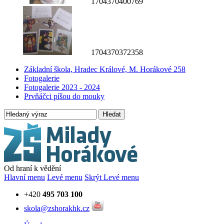
1704370400769
1704370372358
Základní škola, Hradec Králové, M. Horákové 258
Fotogalerie
Fotogalerie 2023 - 2024
Prvňáčci píšou do mouky
Hledat
Od hraní k vědění
Hlavní menu
Levé menu
Skrýt Levé menu
+420
495 703 100
skola@zshorakhk.cz