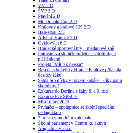
Talentíci druháci
VV 2.D
ŠVP 2.D
Plavání 2.D
Mc Donald Cup 2.D
Královny a králové HK 2.D
Basketbal 2.D
Advent, Vánoce 2.D
Cyklovýlet 6.C
Hradecké sportovní hry – medailové žně
Putování za sluníčkem-letos i s deštníky a
pláštěnkami
Projekt "Mít tak pejska"
Beseda s hokejisty Hradce Králové přilákala
desítky žáků
Šatna pro dívky v novém kabátě – díky panu
školníkovi!
Exkurze do Berlína s žáky 8. a 9. tříd
Exkurze Pce SPŠCH
Mistr dílny 2025
Prvňáčci – spolupráce se školní speciální
pedagožkou
2. místo v modrém volejbalu
Školní parlament v Centru kr. aktivit
Angličtina v akci!