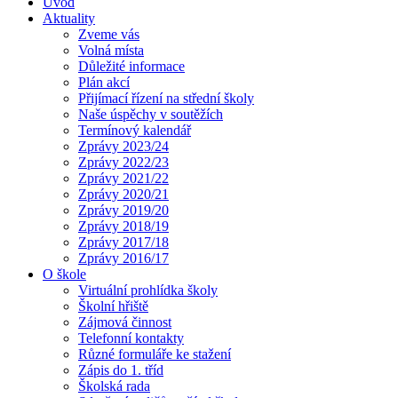
Úvod
Aktuality
Zveme vás
Volná místa
Důležité informace
Plán akcí
Přijímací řízení na střední školy
Naše úspěchy v soutěžích
Termínový kalendář
Zprávy 2023/24
Zprávy 2022/23
Zprávy 2021/22
Zprávy 2020/21
Zprávy 2019/20
Zprávy 2018/19
Zprávy 2017/18
Zprávy 2016/17
O škole
Virtuální prohlídka školy
Školní hřiště
Zájmová činnost
Telefonní kontakty
Různé formuláře ke stažení
Zápis do 1. tříd
Školská rada