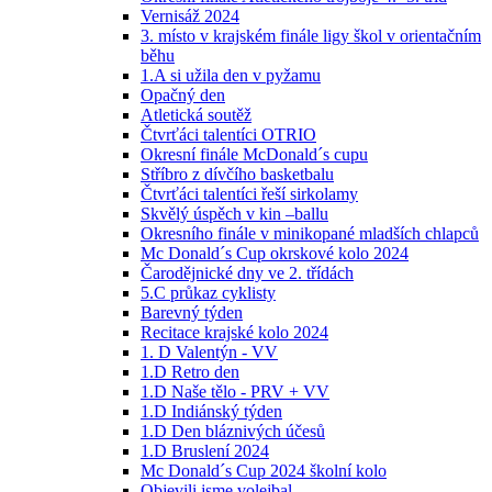
Vernisáž 2024
3. místo v krajském finále ligy škol v orientačním
běhu
1.A si užila den v pyžamu
Opačný den
Atletická soutěž
Čtvrťáci talentíci OTRIO
Okresní finále McDonald´s cupu
Stříbro z dívčího basketbalu
Čtvrťáci talentíci řeší sirkolamy
Skvělý úspěch v kin –ballu
Okresního finále v minikopané mladších chlapců
Mc Donald´s Cup okrskové kolo 2024
Čarodějnické dny ve 2. třídách
5.C průkaz cyklisty
Barevný týden
Recitace krajské kolo 2024
1. D Valentýn - VV
1.D Retro den
1.D Naše tělo - PRV + VV
1.D Indiánský týden
1.D Den bláznivých účesů
1.D Bruslení 2024
Mc Donald´s Cup 2024 školní kolo
Objevili jsme volejbal