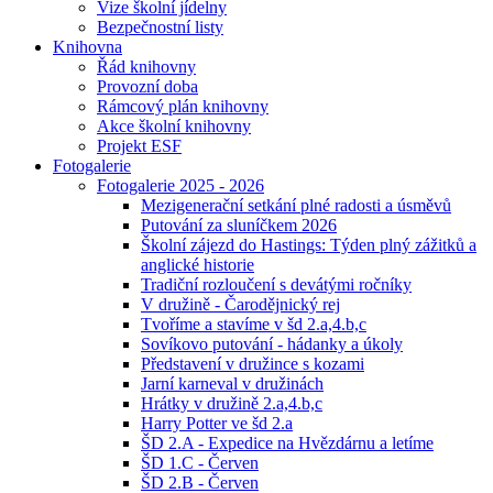
Vize školní jídelny
Bezpečnostní listy
Knihovna
Řád knihovny
Provozní doba
Rámcový plán knihovny
Akce školní knihovny
Projekt ESF
Fotogalerie
Fotogalerie 2025 - 2026
Mezigenerační setkání plné radosti a úsměvů
Putování za sluníčkem 2026
Školní zájezd do Hastings: Týden plný zážitků a
anglické historie
Tradiční rozloučení s devátými ročníky
V družině - Čarodějnický rej
Tvoříme a stavíme v šd 2.a,4.b,c
Sovíkovo putování - hádanky a úkoly
Představení v družince s kozami
Jarní karneval v družinách
Hrátky v družině 2.a,4.b,c
Harry Potter ve šd 2.a
ŠD 2.A - Expedice na Hvězdárnu a letíme
ŠD 1.C - Červen
ŠD 2.B - Červen