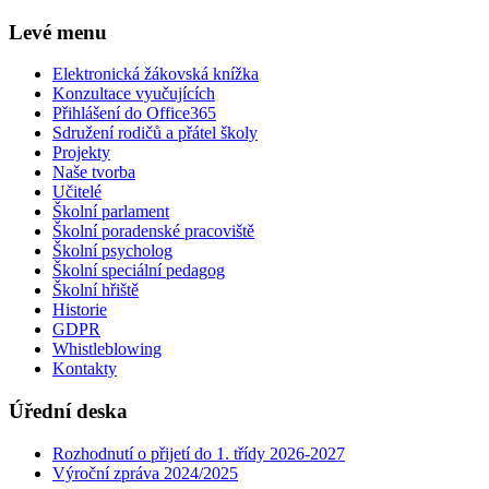
Levé menu
Elektronická žákovská knížka
Konzultace vyučujících
Přihlášení do Office365
Sdružení rodičů a přátel školy
Projekty
Naše tvorba
Učitelé
Školní parlament
Školní poradenské pracoviště
Školní psycholog
Školní speciální pedagog
Školní hřiště
Historie
GDPR
Whistleblowing
Kontakty
Úřední deska
Rozhodnutí o přijetí do 1. třídy 2026-2027
Výroční zpráva 2024/2025