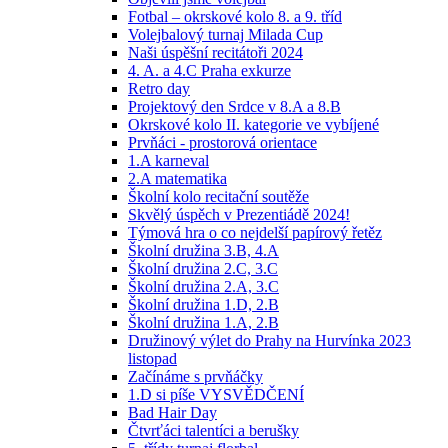
Fotbal – okrskové kolo 8. a 9. tříd
Volejbalový turnaj Milada Cup
Naši úspěšní recitátoři 2024
4. A. a 4.C Praha exkurze
Retro day
Projektový den Srdce v 8.A a 8.B
Okrskové kolo II. kategorie ve vybíjené
Prvňáci - prostorová orientace
1.A karneval
2.A matematika
Školní kolo recitační soutěže
Skvělý úspěch v Prezentiádě 2024!
Týmová hra o co nejdelší papírový řetěz
Školní družina 3.B, 4.A
Školní družina 2.C, 3.C
Školní družina 2.A, 3.C
Školní družina 1.D, 2.B
Školní družina 1.A, 2.B
Družinový výlet do Prahy na Hurvínka 2023
listopad
Začínáme s prvňáčky
1.D si píše VYSVĚDČENÍ
Bad Hair Day
Čtvrťáci talentíci a berušky