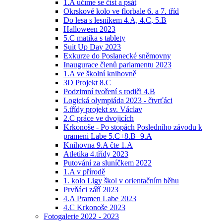
1.A učíme se číst a psát
Okrskové kolo ve florbale 6. a 7. tříd
Do lesa s lesníkem 4.A, 4.C, 5.B
Halloween 2023
5.C matika s tablety
Suit Up Day 2023
Exkurze do Poslanecké sněmovny
Inaugurace členů parlamentu 2023
1.A ve školní knihovně
3D Projekt 8.C
Podzimní tvoření s rodiči 4.B
Logická olympiáda 2023 - čtvrťáci
5.třídy projekt sv. Václav
2.C práce ve dvojicích
Krkonoše - Po stopách Posledního závodu k
prameni Labe 5.C+8.B+9.A
Knihovna 9.A čte 1.A
Atletika 4.třídy 2023
Putování za sluníčkem 2022
1.A v přírodě
1. kolo Ligy škol v orientačním běhu
Prvňáci září 2023
4.A Pramen Labe 2023
4.C Krkonoše 2023
Fotogalerie 2022 - 2023