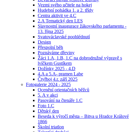
Vezmi svého učitele na hokej
Hudební pohádka 1. a 2. třídy
Centra aktivit ve 4.C
2.A Tematický den LES
Slavnostní inaugurace žákovského parlamentu -
13. října 2025
Svatováclavské poohlédnutí
Design
Přespolní běh
Poznáváme dřeviny
Žáci 1.A, 1.B, 1.C na dobrodružné výpravě s
lvíčkem Gustíkem
Dožínky 2025 - 4.D
4.A a 5.A- pramen Labe
Čtyřboj 4.r. září 2025
Fotogalerie 2024 - 2025
Ocenění orientačních běžců
5. A v akci
Pasování na čtenáře 1.C
Foto 1.C
Dětský den
Beseda k výročí města – Bitva u Hradce Králové
1866
Školní triatlon