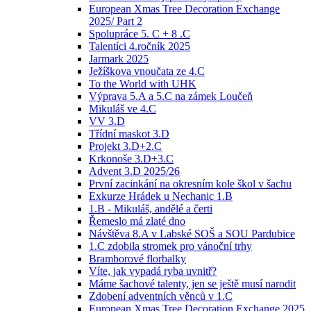
European Xmas Tree Decoration Exchange
2025/ Part 2
Spolupráce 5. C + 8 .C
Talentíci 4.ročník 2025
Jarmark 2025
Ježíškova vnoučata ze 4.C
To the World with UHK
Výprava 5.A a 5.C na zámek Loučeň
Mikuláš ve 4.C
VV 3.D
Třídní maskot 3.D
Projekt 3.D+2.C
Krkonoše 3.D+3.C
Advent 3.D 2025/26
První zacinkání na okresním kole škol v šachu
Exkurze Hrádek u Nechanic 1.B
1.B - Mikuláš, andělé a čerti
Řemeslo má zlaté dno
Návštěva 8.A v Labské SOŠ a SOU Pardubice
1.C zdobila stromek pro vánoční trhy
Bramborové florbalky
Víte, jak vypadá ryba uvnitř?
Máme šachové talenty, jen se ještě musí narodit
Zdobení adventních věnců v 1.C
European Xmas Tree Decoration Exchange 2025