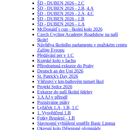
ŠD - DUBEN 2026 - 2.C
ŠD - DUBEN 2026 - 2.B, 4.A
ŠD - DUBEN 2026 - 2.A, 4.C
ŠD - DUBEN 2026 - 1.B
ŠD - DUBEN 2026 - 1.A
McDonald´s cup - školní kolo 2026
Czech Cycling Academy Roadshow na naší
škole!
Návštěva školního parlamentu v pražském centru
Zažijte Evropu
Předávání per v 1.C
Krajské kolo v šachu
Přírodopisná exkurze do Prahy
Deutsch an der Uni 2026
St. Patrick's Day 2026
Vítězství v kin-ballovém turnaji škol
Projekt Srdce 2026
Exkurze do naší školní jídelny
3.A AJ v přírodě
Poznáváme ptáky
Lyžáček 1.A, 1.B, 1.C
1. Vysvědčení 1.B
Fotky Bruslení - 1.B
Slavnostní vyhlášení soutěže Basic Lingua
Okresní kolo Dějepisné olympiády