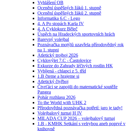
Vyhlášení OB
Ocenění úspěšných žáků 1. stupně
Ocenění úspěšných žáků 2. stupně
Informatika 6.C - Lego
4. A Po stopách Karla IV
4. A Cyklokurz Běleč
Úspěch na Hradeckých sportovních hrách
Barevný volejbal
Poznávačka motýlů uzavřela přírodovědný rok
na 1. stupni
Atletický trojboj 2026
Cyklovýlet 7.C - Častolovice
Exkurze do Zahrady léčivých rostlin HK
Vybíjená - chlapci z 5. tříd
1.B čteme a hrajeme si
Atletický čtyřboj
Čtvrťáci se zapojili do matematické soutěže
Pangea
Pohár rozhlasu 2026
To the World with UHK 2
Přírodovědná poznávačka potřetí: jaro je tady!
Volejbalový turnaj H IV
MILADA CUP 2026 – volejbalový turnaj
1.B - KMHK Setkání s velrybou aneb poprvé v
knihovně