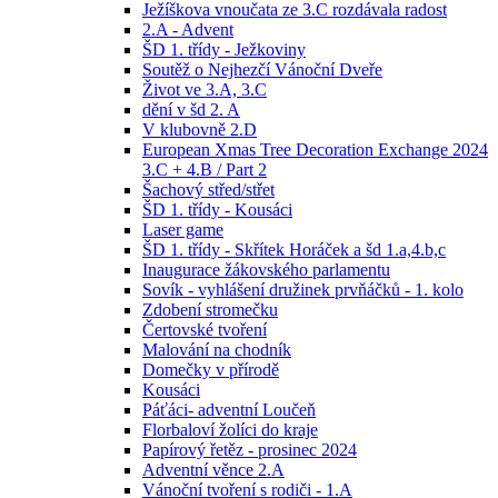
Ježíškova vnoučata ze 3.C rozdávala radost
2.A - Advent
ŠD 1. třídy - Ježkoviny
Soutěž o Nejhezčí Vánoční Dveře
Život ve 3.A, 3.C
dění v šd 2. A
V klubovně 2.D
European Xmas Tree Decoration Exchange 2024
3.C + 4.B / Part 2
Šachový střed/střet
ŠD 1. třídy - Kousáci
Laser game
ŠD 1. třídy - Skřítek Horáček a šd 1.a,4.b,c
Inaugurace žákovského parlamentu
Sovík - vyhlášení družinek prvňáčků - 1. kolo
Zdobení stromečku
Čertovské tvoření
Malování na chodník
Domečky v přírodě
Kousáci
Páťáci- adventní Loučeň
Florbaloví žolíci do kraje
Papírový řetěz - prosinec 2024
Adventní věnce 2.A
Vánoční tvoření s rodiči - 1.A