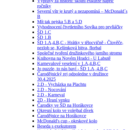
Výpravy za historií: školní exkurze napříč
ročníky
Severní vítr je krutý a nezapomíná – McDonald´s
B
Mít tak pejska 5.B a 5.D
Vyhodnocení čtvrtletního Sovíka pro prvňáčky
ŠD 1.C
ŠD 1.B
ŠD 1.A,4.B,C - Hrátky v tělocvičně - Člověče,
nezlob se, Kelímková bitva, florbal
Společné tvoření družinkového jarního stromu
Knihovna na Novém Hradci - U Labutě
Karnevalové veselení v 1.A,4.B,C
Jo puzzle, to nás baví - ŠD 1.A, 4.B,C
Čarodějnický rej odpoledne v družince
30.4.2025
2.D - Vycházka na Plachtu
2.D - Nocování
2.D - Karneval
2D - Hraní venku
Čarodky ve ŠD na Horákovce
Okresní kolo ve volejbal dívek
Čarodějnice na Horákovce
McDonald's cup - okrskové kolo
Beseda s exekutorem