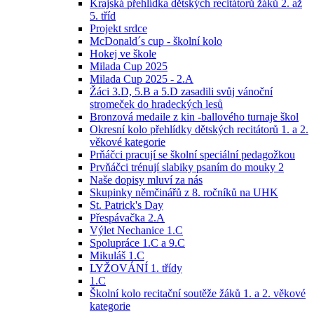
Krajská přehlídka dětských recitátorů žáků 2. až
5. tříd
Projekt srdce
McDonald´s cup - školní kolo
Hokej ve škole
Milada Cup 2025
Milada Cup 2025 - 2.A
Žáci 3.D, 5.B a 5.D zasadili svůj vánoční
stromeček do hradeckých lesů
Bronzová medaile z kin -ballového turnaje škol
Okresní kolo přehlídky dětských recitátorů 1. a 2.
věkové kategorie
Prňáčci pracují se školní speciální pedagožkou
Prvňáčci trénují slabiky psaním do mouky 2
Naše dopisy mluví za nás
Skupinky němčinářů z 8. ročníků na UHK
St. Patrick's Day
Přespávačka 2.A
Výlet Nechanice 1.C
Spolupráce 1.C a 9.C
Mikuláš 1.C
LYŽOVÁNÍ 1. třídy
1.C
Školní kolo recitační soutěže žáků 1. a 2. věkové
kategorie