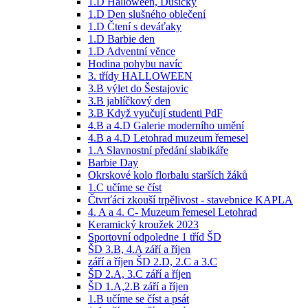
1.D Halloween, Dušičky
1.D Den slušného oblečení
1.D Čtení s deváťaky
1.D Barbie den
1.D Adventní věnce
Hodina pohybu navíc
3. třídy HALLOWEEN
3.B výlet do Šestajovic
3.B jablíčkový den
3.B Když vyučují studenti PdF
4.B a 4.D Galerie moderního umění
4.B a 4.D Letohrad muzeum řemesel
1.A Slavnostní předání slabikáře
Barbie Day
Okrskové kolo florbalu starších žáků
1.C učíme se číst
Čtvrťáci zkouší trpělivost - stavebnice KAPLA
4. A a 4. C- Muzeum řemesel Letohrad
Keramický kroužek 2023
Sportovní odpoledne 1 tříd ŠD
ŠD 3.B, 4.A září a říjen
září a říjen ŠD 2.D, 2.C a 3.C
ŠD 2.A, 3.C září a říjen
ŠD 1.A,2.B září a říjen
1.B učíme se číst a psát