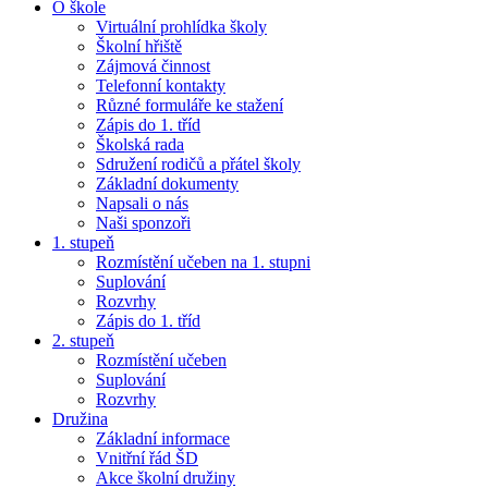
O škole
Virtuální prohlídka školy
Školní hřiště
Zájmová činnost
Telefonní kontakty
Různé formuláře ke stažení
Zápis do 1. tříd
Školská rada
Sdružení rodičů a přátel školy
Základní dokumenty
Napsali o nás
Naši sponzoři
1. stupeň
Rozmístění učeben na 1. stupni
Suplování
Rozvrhy
Zápis do 1. tříd
2. stupeň
Rozmístění učeben
Suplování
Rozvrhy
Družina
Základní informace
Vnitřní řád ŠD
Akce školní družiny