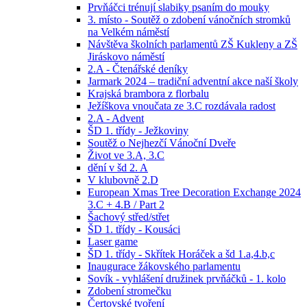
Prvňáčci trénují slabiky psaním do mouky
3. místo - Soutěž o zdobení vánočních stromků
na Velkém náměstí
Návštěva školních parlamentů ZŠ Kukleny a ZŠ
Jiráskovo náměstí
2.A - Čtenářské deníky
Jarmark 2024 – tradiční adventní akce naší školy
Krajská brambora z florbalu
Ježíškova vnoučata ze 3.C rozdávala radost
2.A - Advent
ŠD 1. třídy - Ježkoviny
Soutěž o Nejhezčí Vánoční Dveře
Život ve 3.A, 3.C
dění v šd 2. A
V klubovně 2.D
European Xmas Tree Decoration Exchange 2024
3.C + 4.B / Part 2
Šachový střed/střet
ŠD 1. třídy - Kousáci
Laser game
ŠD 1. třídy - Skřítek Horáček a šd 1.a,4.b,c
Inaugurace žákovského parlamentu
Sovík - vyhlášení družinek prvňáčků - 1. kolo
Zdobení stromečku
Čertovské tvoření