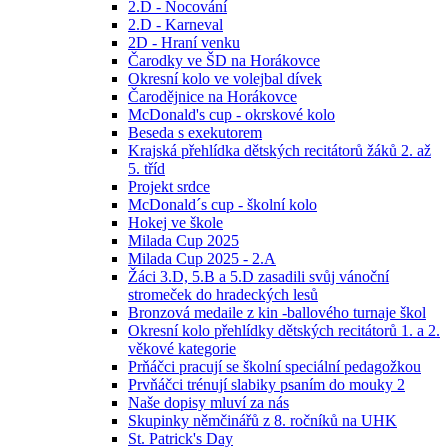
2.D - Nocování
2.D - Karneval
2D - Hraní venku
Čarodky ve ŠD na Horákovce
Okresní kolo ve volejbal dívek
Čarodějnice na Horákovce
McDonald's cup - okrskové kolo
Beseda s exekutorem
Krajská přehlídka dětských recitátorů žáků 2. až
5. tříd
Projekt srdce
McDonald´s cup - školní kolo
Hokej ve škole
Milada Cup 2025
Milada Cup 2025 - 2.A
Žáci 3.D, 5.B a 5.D zasadili svůj vánoční
stromeček do hradeckých lesů
Bronzová medaile z kin -ballového turnaje škol
Okresní kolo přehlídky dětských recitátorů 1. a 2.
věkové kategorie
Prňáčci pracují se školní speciální pedagožkou
Prvňáčci trénují slabiky psaním do mouky 2
Naše dopisy mluví za nás
Skupinky němčinářů z 8. ročníků na UHK
St. Patrick's Day