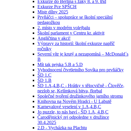
Exkurze do Berlína s žáky 8. a 9. tříd
Exkurze Pce SPŠCH
Mistr dílny 2025
Prvňáčci – spolupráce se školní speciální
pedagožkou
2. místo v modrém volejbalu
Školní parlament v Centru kr. aktivit
Angličtina v akci!
Výpravy za historií: školní exkurze napříč
ročníky
Severní vítr je krutý a nezapomíná – McDonald´s
B
Mít tak pejska 5.B a 5.D
Vyhodnocení čtvrtletního Sovíka pro prvňáčky
ŠD 1.C
ŠD 1.B
ŠD 1.A,4.B,C - Hrátky v tělocvičně - Člověče,
nezlob se, Kelímková bitva, florbal
Společné tvoření družinkového jarního stromu
Knihovna na Novém Hradci - U Labutě
Karnevalové veselení v 1.A,4.B,C
Jo puzzle, to nás baví - ŠD 1.A, 4.B,C
Čarodějnický rej odpoledne v družince
30.4.2025
2.D - Vycházka na Plachtu