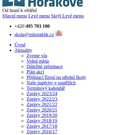
Od hraní k vědění
Hlavní menu
Levé menu
Skrýt Levé menu
+420
495 703 100
skola@zshorakhk.cz
Úvod
Aktuality
Zveme vás
Volná místa
Důležité informace
Plán akcí
Přijímací řízení na střední školy
Naše úspěchy v soutěžích
Termínový kalendář
Zprávy 2023/24
Zprávy 2022/23
Zprávy 2021/22
Zprávy 2020/21
Zprávy 2019/20
Zprávy 2018/19
Zprávy 2017/18
Zprávy 2016/17