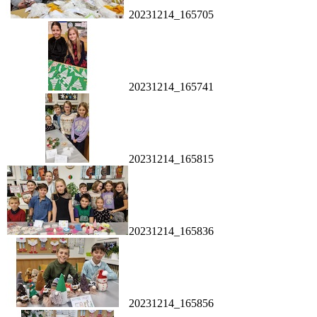
20231214_165705
20231214_165741
20231214_165815
20231214_165836
20231214_165856