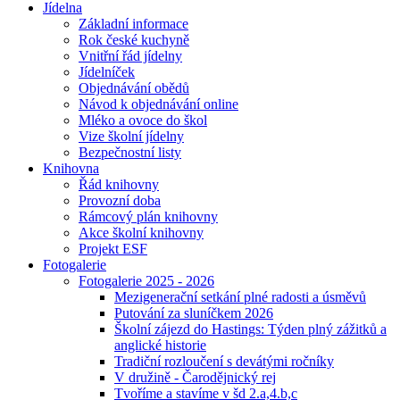
Jídelna
Základní informace
Rok české kuchyně
Vnitřní řád jídelny
Jídelníček
Objednávání obědů
Návod k objednávání online
Mléko a ovoce do škol
Vize školní jídelny
Bezpečnostní listy
Knihovna
Řád knihovny
Provozní doba
Rámcový plán knihovny
Akce školní knihovny
Projekt ESF
Fotogalerie
Fotogalerie 2025 - 2026
Mezigenerační setkání plné radosti a úsměvů
Putování za sluníčkem 2026
Školní zájezd do Hastings: Týden plný zážitků a
anglické historie
Tradiční rozloučení s devátými ročníky
V družině - Čarodějnický rej
Tvoříme a stavíme v šd 2.a,4.b,c