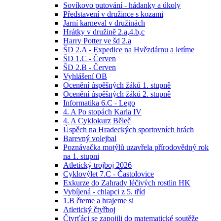
Sovíkovo putování - hádanky a úkoly
Představení v družince s kozami
Jarní karneval v družinách
Hrátky v družině 2.a,4.b,c
Harry Potter ve šd 2.a
ŠD 2.A - Expedice na Hvězdárnu a letíme
ŠD 1.C - Červen
ŠD 2.B - Červen
Vyhlášení OB
Ocenění úspěšných žáků 1. stupně
Ocenění úspěšných žáků 2. stupně
Informatika 6.C - Lego
4. A Po stopách Karla IV
4. A Cyklokurz Běleč
Úspěch na Hradeckých sportovních hrách
Barevný volejbal
Poznávačka motýlů uzavřela přírodovědný rok
na 1. stupni
Atletický trojboj 2026
Cyklovýlet 7.C - Častolovice
Exkurze do Zahrady léčivých rostlin HK
Vybíjená - chlapci z 5. tříd
1.B čteme a hrajeme si
Atletický čtyřboj
Čtvrťáci se zapojili do matematické soutěže