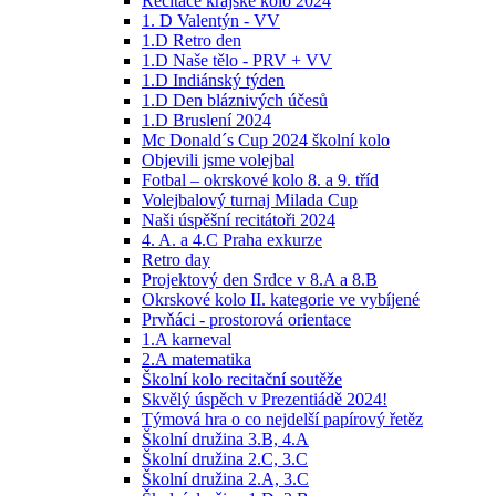
Recitace krajské kolo 2024
1. D Valentýn - VV
1.D Retro den
1.D Naše tělo - PRV + VV
1.D Indiánský týden
1.D Den bláznivých účesů
1.D Bruslení 2024
Mc Donald´s Cup 2024 školní kolo
Objevili jsme volejbal
Fotbal – okrskové kolo 8. a 9. tříd
Volejbalový turnaj Milada Cup
Naši úspěšní recitátoři 2024
4. A. a 4.C Praha exkurze
Retro day
Projektový den Srdce v 8.A a 8.B
Okrskové kolo II. kategorie ve vybíjené
Prvňáci - prostorová orientace
1.A karneval
2.A matematika
Školní kolo recitační soutěže
Skvělý úspěch v Prezentiádě 2024!
Týmová hra o co nejdelší papírový řetěz
Školní družina 3.B, 4.A
Školní družina 2.C, 3.C
Školní družina 2.A, 3.C