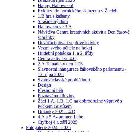
Drakiáda říjen 2025
Happy Halloween!
Exkurze do hornického skanzenu v Žacléři
1.B hra s kaštany
Strašidelný dům
Halloween ve 3.A
Návštěva Centra kreativních aktivit a Den časové
schránky
Deváťáci pitvali vepřové ledviny
Vezmi svého učitele na hokej
Hudební pohádka 1. a 2. třídy
Centra aktivit ve 4.C
2.A Tematický den LES
Slavnostní inaugurace žákovského parlamentu -
13. října 2025
Svatováclavské poohlédnutí
Design
Přespolní běh
Poznáváme dřeviny
Žáci 1.A, 1.B, 1.C na dobrodružné výpravě s
lvíčkem Gustíkem
Dožínky 2025 - 4.D
4.A a 5.A- pramen Labe
Čtyřboj 4.r. září 2025
Fotogalerie 2024 - 2025