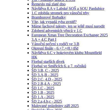
Řemeslo má zlaté dno
Návštěva 8.A v Labské SOŠ a SOU Pardubice
1.C zdobila stromek pro vánoční trhy
Bramborové florbalky
Víte, jak vypadá ryba uvnitř?
Máme šachové talenty, jen se ještě musí narodit
Zdobení adventních věnců v 1.C
European Xmas Tree Decoration Exchange 2025
3.A + 4.C Part I
Vánoční pečení s rodiči ve 3.B
Okresní finále - 6.+7.+(8.) tříd
Návštěva 6.C v hokejovém klubu Mountfield
HK
Florbal starších dívek
Florbal ve Smiřicích 6. a 7. ročníků
ŠD 3.B, C - 2025
ŠD 3.A,B - 2025
ŠD 2.C, 4.D - 2025
ŠD 2.B,4.A - 2025
ŠD 1.C - 2025
ŠD 1.B - 2025
ŠD 1.A - 2025
ŠD 2.a,4.b,c - 2025
Malované prázdniny září 2025