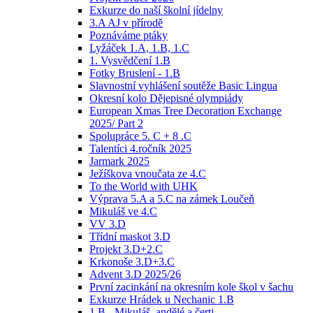
Exkurze do naší školní jídelny
3.A AJ v přírodě
Poznáváme ptáky
Lyžáček 1.A, 1.B, 1.C
1. Vysvědčení 1.B
Fotky Bruslení - 1.B
Slavnostní vyhlášení soutěže Basic Lingua
Okresní kolo Dějepisné olympiády
European Xmas Tree Decoration Exchange
2025/ Part 2
Spolupráce 5. C + 8 .C
Talentíci 4.ročník 2025
Jarmark 2025
Ježíškova vnoučata ze 4.C
To the World with UHK
Výprava 5.A a 5.C na zámek Loučeň
Mikuláš ve 4.C
VV 3.D
Třídní maskot 3.D
Projekt 3.D+2.C
Krkonoše 3.D+3.C
Advent 3.D 2025/26
První zacinkání na okresním kole škol v šachu
Exkurze Hrádek u Nechanic 1.B
1.B - Mikuláš, andělé a čerti