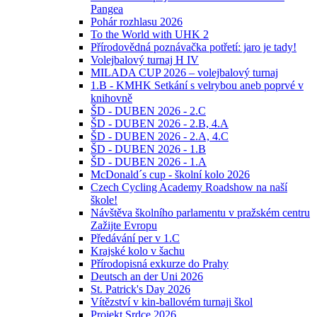
Pangea
Pohár rozhlasu 2026
To the World with UHK 2
Přírodovědná poznávačka potřetí: jaro je tady!
Volejbalový turnaj H IV
MILADA CUP 2026 – volejbalový turnaj
1.B - KMHK Setkání s velrybou aneb poprvé v
knihovně
ŠD - DUBEN 2026 - 2.C
ŠD - DUBEN 2026 - 2.B, 4.A
ŠD - DUBEN 2026 - 2.A, 4.C
ŠD - DUBEN 2026 - 1.B
ŠD - DUBEN 2026 - 1.A
McDonald´s cup - školní kolo 2026
Czech Cycling Academy Roadshow na naší
škole!
Návštěva školního parlamentu v pražském centru
Zažijte Evropu
Předávání per v 1.C
Krajské kolo v šachu
Přírodopisná exkurze do Prahy
Deutsch an der Uni 2026
St. Patrick's Day 2026
Vítězství v kin-ballovém turnaji škol
Projekt Srdce 2026