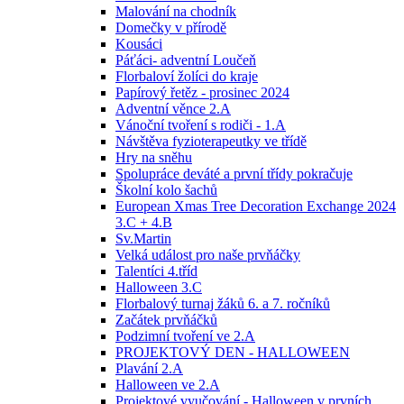
Malování na chodník
Domečky v přírodě
Kousáci
Páťáci- adventní Loučeň
Florbaloví žolíci do kraje
Papírový řetěz - prosinec 2024
Adventní věnce 2.A
Vánoční tvoření s rodiči - 1.A
Návštěva fyzioterapeutky ve třídě
Hry na sněhu
Spolupráce deváté a první třídy pokračuje
Školní kolo šachů
European Xmas Tree Decoration Exchange 2024
3.C + 4.B
Sv.Martin
Velká událost pro naše prvňáčky
Talentíci 4.tříd
Halloween 3.C
Florbalový turnaj žáků 6. a 7. ročníků
Začátek prvňáčků
Podzimní tvoření ve 2.A
PROJEKTOVÝ DEN - HALLOWEEN
Plavání 2.A
Halloween ve 2.A
Projektové vyučování - Halloween v prvních