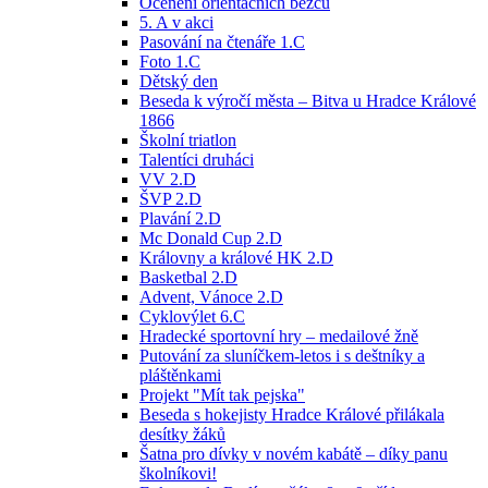
Ocenění orientačních běžců
5. A v akci
Pasování na čtenáře 1.C
Foto 1.C
Dětský den
Beseda k výročí města – Bitva u Hradce Králové
1866
Školní triatlon
Talentíci druháci
VV 2.D
ŠVP 2.D
Plavání 2.D
Mc Donald Cup 2.D
Královny a králové HK 2.D
Basketbal 2.D
Advent, Vánoce 2.D
Cyklovýlet 6.C
Hradecké sportovní hry – medailové žně
Putování za sluníčkem-letos i s deštníky a
pláštěnkami
Projekt "Mít tak pejska"
Beseda s hokejisty Hradce Králové přilákala
desítky žáků
Šatna pro dívky v novém kabátě – díky panu
školníkovi!