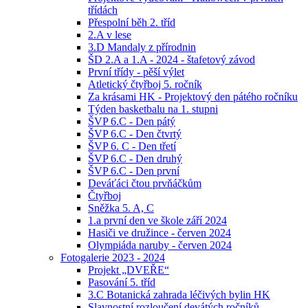
třídách
Přespolní běh 2. tříd
2.A v lese
3.D Mandaly z přírodnin
ŠD 2.A a 1.A - 2024 - štafetový závod
První třídy - pěší výlet
Atletický čtyřboj 5. ročník
Za krásami HK - Projektový den pátého ročníku
Týden basketbalu na 1. stupni
ŠVP 6.C - Den pátý
ŠVP 6.C - Den čtvrtý
ŠVP 6. C - Den třetí
ŠVP 6.C - Den druhý
ŠVP 6.C - Den první
Deváťáci čtou prvňáčkům
Čtyřboj
Sněžka 5. A, C
1.a první den ve škole září 2024
Hasiči ve družince - červen 2024
Olympiáda naruby - červen 2024
Fotogalerie 2023 - 2024
Projekt „DVEŘE“
Pasování 5. tříd
3.C Botanická zahrada léčivých bylin HK
Slavnostní rozloučení devátých ročníků