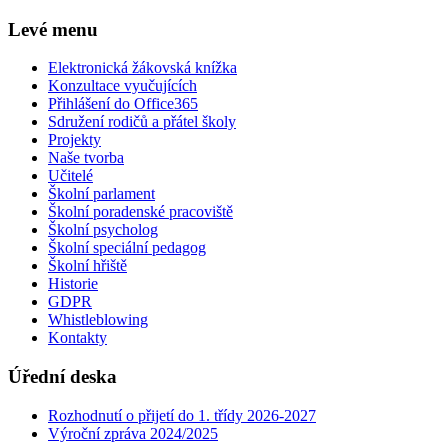
Levé menu
Elektronická žákovská knížka
Konzultace vyučujících
Přihlášení do Office365
Sdružení rodičů a přátel školy
Projekty
Naše tvorba
Učitelé
Školní parlament
Školní poradenské pracoviště
Školní psycholog
Školní speciální pedagog
Školní hřiště
Historie
GDPR
Whistleblowing
Kontakty
Úřední deska
Rozhodnutí o přijetí do 1. třídy 2026-2027
Výroční zpráva 2024/2025