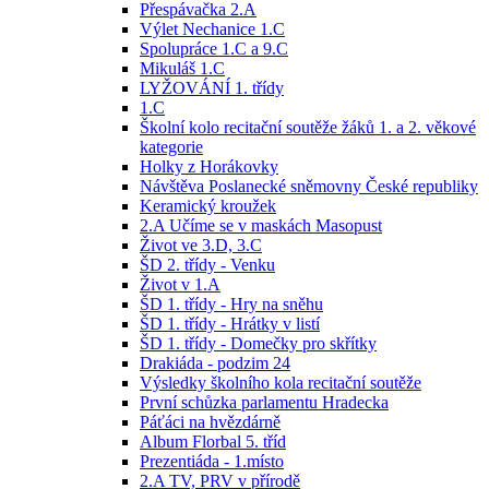
Přespávačka 2.A
Výlet Nechanice 1.C
Spolupráce 1.C a 9.C
Mikuláš 1.C
LYŽOVÁNÍ 1. třídy
1.C
Školní kolo recitační soutěže žáků 1. a 2. věkové
kategorie
Holky z Horákovky
Návštěva Poslanecké sněmovny České republiky
Keramický kroužek
2.A Učíme se v maskách Masopust
Život ve 3.D, 3.C
ŠD 2. třídy - Venku
Život v 1.A
ŠD 1. třídy - Hry na sněhu
ŠD 1. třídy - Hrátky v listí
ŠD 1. třídy - Domečky pro skřítky
Drakiáda - podzim 24
Výsledky školního kola recitační soutěže
První schůzka parlamentu Hradecka
Páťáci na hvězdárně
Album Florbal 5. tříd
Prezentiáda - 1.místo
2.A TV, PRV v přírodě