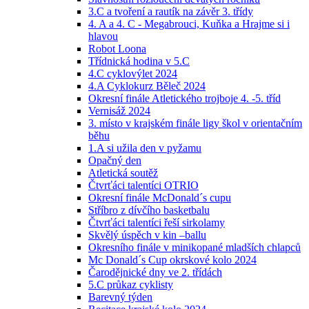
3.C a tvoření a rautík na závěr 3. třídy
4. A a 4. C - Megabrouci, Kuňka a Hrajme si i
hlavou
Robot Loona
Třídnická hodina v 5.C
4.C cyklovýlet 2024
4.A Cyklokurz Běleč 2024
Okresní finále Atletického trojboje 4. -5. tříd
Vernisáž 2024
3. místo v krajském finále ligy škol v orientačním
běhu
1.A si užila den v pyžamu
Opačný den
Atletická soutěž
Čtvrťáci talentíci OTRIO
Okresní finále McDonald´s cupu
Stříbro z dívčího basketbalu
Čtvrťáci talentíci řeší sirkolamy
Skvělý úspěch v kin –ballu
Okresního finále v minikopané mladších chlapců
Mc Donald´s Cup okrskové kolo 2024
Čarodějnické dny ve 2. třídách
5.C průkaz cyklisty
Barevný týden