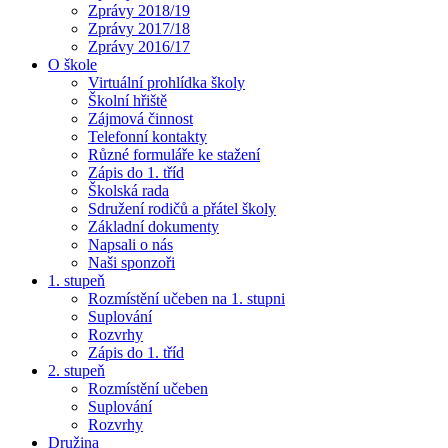
Zprávy 2018/19
Zprávy 2017/18
Zprávy 2016/17
O škole
Virtuální prohlídka školy
Školní hřiště
Zájmová činnost
Telefonní kontakty
Různé formuláře ke stažení
Zápis do 1. tříd
Školská rada
Sdružení rodičů a přátel školy
Základní dokumenty
Napsali o nás
Naši sponzoři
1. stupeň
Rozmístění učeben na 1. stupni
Suplování
Rozvrhy
Zápis do 1. tříd
2. stupeň
Rozmístění učeben
Suplování
Rozvrhy
Družina