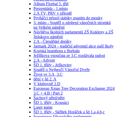
Album Florbal 5. tříd
Prezentiáda - 1.místo
2.A TV, PRV v přírodě
Prvňáčci trénují slabiky psaním do mouky
3. místo - Soutěž o zdobení vánočních stromků
na Velkém náměstí
Návštěva školních parlamentů ZŠ Kukleny a ZŠ
Jiráskovo náměstí
2.A - Čtenářské deníky
Jarmark 2024 – tradiční adventní akce naší školy
Krajská brambora z florbalu
Ježíškova vnoučata ze 3.C rozdávala radost
2.A - Advent
ŠD 1. třídy - Ježkoviny
Soutěž o Nejhezčí Vánoční Dveře
Život ve 3.A, 3.C
dění v šd 2. A
V klubovně 2.D
European Xmas Tree Decoration Exchange 2024
3.C + 4.B / Part 2
Šachový střed/střet
ŠD 1. třídy - Kousáci
Laser game
ŠD 1. třídy - Skřítek Horáček a šd 1.a,4.b,c
Inaugurace žákovského parlamentu