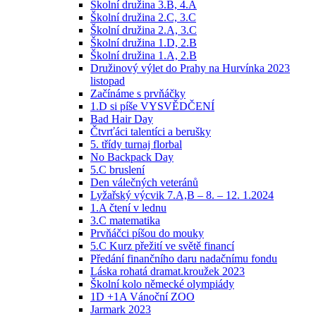
Školní družina 3.B, 4.A
Školní družina 2.C, 3.C
Školní družina 2.A, 3.C
Školní družina 1.D, 2.B
Školní družina 1.A, 2.B
Družinový výlet do Prahy na Hurvínka 2023
listopad
Začínáme s prvňáčky
1.D si píše VYSVĚDČENÍ
Bad Hair Day
Čtvrťáci talentíci a berušky
5. třídy turnaj florbal
No Backpack Day
5.C bruslení
Den válečných veteránů
Lyžařský výcvik 7.A,B – 8. – 12. 1.2024
1.A čtení v lednu
3.C matematika
Prvňáčci píšou do mouky
5.C Kurz přežití ve světě financí
Předání finančního daru nadačnímu fondu
Láska rohatá dramat.kroužek 2023
Školní kolo německé olympiády
1D +1A Vánoční ZOO
Jarmark 2023