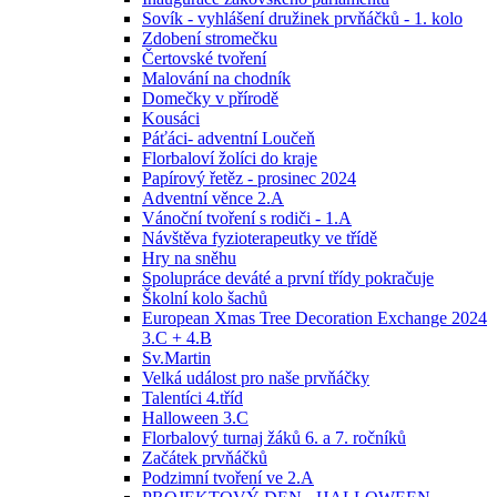
Sovík - vyhlášení družinek prvňáčků - 1. kolo
Zdobení stromečku
Čertovské tvoření
Malování na chodník
Domečky v přírodě
Kousáci
Páťáci- adventní Loučeň
Florbaloví žolíci do kraje
Papírový řetěz - prosinec 2024
Adventní věnce 2.A
Vánoční tvoření s rodiči - 1.A
Návštěva fyzioterapeutky ve třídě
Hry na sněhu
Spolupráce deváté a první třídy pokračuje
Školní kolo šachů
European Xmas Tree Decoration Exchange 2024
3.C + 4.B
Sv.Martin
Velká událost pro naše prvňáčky
Talentíci 4.tříd
Halloween 3.C
Florbalový turnaj žáků 6. a 7. ročníků
Začátek prvňáčků
Podzimní tvoření ve 2.A