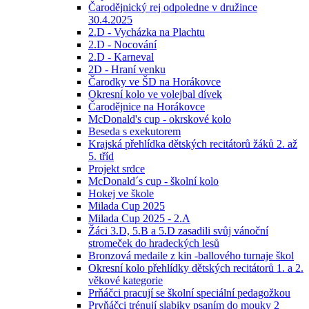
Čarodějnický rej odpoledne v družince
30.4.2025
2.D - Vycházka na Plachtu
2.D - Nocování
2.D - Karneval
2D - Hraní venku
Čarodky ve ŠD na Horákovce
Okresní kolo ve volejbal dívek
Čarodějnice na Horákovce
McDonald's cup - okrskové kolo
Beseda s exekutorem
Krajská přehlídka dětských recitátorů žáků 2. až
5. tříd
Projekt srdce
McDonald´s cup - školní kolo
Hokej ve škole
Milada Cup 2025
Milada Cup 2025 - 2.A
Žáci 3.D, 5.B a 5.D zasadili svůj vánoční
stromeček do hradeckých lesů
Bronzová medaile z kin -ballového turnaje škol
Okresní kolo přehlídky dětských recitátorů 1. a 2.
věkové kategorie
Prňáčci pracují se školní speciální pedagožkou
Prvňáčci trénují slabiky psaním do mouky 2