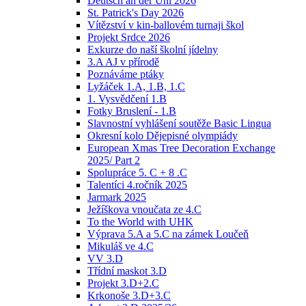
Deutsch an der Uni 2026
St. Patrick's Day 2026
Vítězství v kin-ballovém turnaji škol
Projekt Srdce 2026
Exkurze do naší školní jídelny
3.A AJ v přírodě
Poznáváme ptáky
Lyžáček 1.A, 1.B, 1.C
1. Vysvědčení 1.B
Fotky Bruslení - 1.B
Slavnostní vyhlášení soutěže Basic Lingua
Okresní kolo Dějepisné olympiády
European Xmas Tree Decoration Exchange
2025/ Part 2
Spolupráce 5. C + 8 .C
Talentíci 4.ročník 2025
Jarmark 2025
Ježíškova vnoučata ze 4.C
To the World with UHK
Výprava 5.A a 5.C na zámek Loučeň
Mikuláš ve 4.C
VV 3.D
Třídní maskot 3.D
Projekt 3.D+2.C
Krkonoše 3.D+3.C