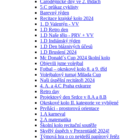
Čarodějnické dny ve 2. třídách
5.C průkaz cyklisty
Barevný týden
Recitace krajské kolo 2024
1. D Valentýn - VV
1.D Retro den
1.D Naše tělo - PRV + VV
1.D Indiánský týden
1.D Den bláznivých účesů
1.D Bruslení 2024
Mc Donald´s Cup 2024 školní kolo
Objevili jsme volejbal
Fotbal – okrskové kolo 8. a 9. tříd
Volejbalový turnaj Milada Cup
Naši úspěšní recitátoři 2024
4. A. a 4.C Praha exkurze
Retro day
Projektový den Srdce v 8.A a 8.B
Okrskové kolo II. kategorie ve vybíjené
Prvňáci - prostorová orientace
1.A karneval
2.A matematika
Školní kolo recitační soutěže
Skvělý úspěch v Prezentiádě 2024!
Týmová hra o co nejdelší papírový řetěz