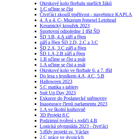
Okrskové kolo florbalu starších žáků
1.C učíme se číst
Čtvrťáci zkouší trpělivost - stavebnice KAPLA
4. A a 4. C- Muzeum řemesel Letohrad
Keramický kroužek 2023
Sportovní odpoledne 1 tříd ŠD
ŠD 3.B, 4.A září a říjen
září a říjen ŠD 2.D, 2.C a 3.C
ŠD 2.A, 3.C září a říjen
ŠD 1.A,2.B září a říjen
1.B učíme se číst a psát
1.A učíme se číst a psát
Okrskové kolo ve florbale 6. a 7. tříd
Do lesa s lesníkem 4.A, 4.C, 5.B
Halloween 2023
5.C matika s tablety
Suit Up Day 2023
Exkurze do Poslanecké sněmovny
Inaugurace členů parlamentu 2023
1.A ve školní knihovně
3D Projekt 8.C
Podzimní tvoření s rodiči 4.B
Logická olympiáda 2023 - čtvrťáci
5.třídy projekt sv. Václav
2.C práce ve dvojicích