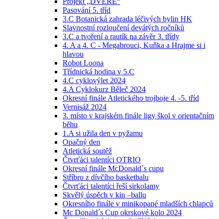
Projekt „DVEŘE“
Pasování 5. tříd
3.C Botanická zahrada léčivých bylin HK
Slavnostní rozloučení devátých ročníků
3.C a tvoření a rautík na závěr 3. třídy
4. A a 4. C - Megabrouci, Kuňka a Hrajme si i
hlavou
Robot Loona
Třídnická hodina v 5.C
4.C cyklovýlet 2024
4.A Cyklokurz Běleč 2024
Okresní finále Atletického trojboje 4. -5. tříd
Vernisáž 2024
3. místo v krajském finále ligy škol v orientačním
běhu
1.A si užila den v pyžamu
Opačný den
Atletická soutěž
Čtvrťáci talentíci OTRIO
Okresní finále McDonald´s cupu
Stříbro z dívčího basketbalu
Čtvrťáci talentíci řeší sirkolamy
Skvělý úspěch v kin –ballu
Okresního finále v minikopané mladších chlapců
Mc Donald´s Cup okrskové kolo 2024