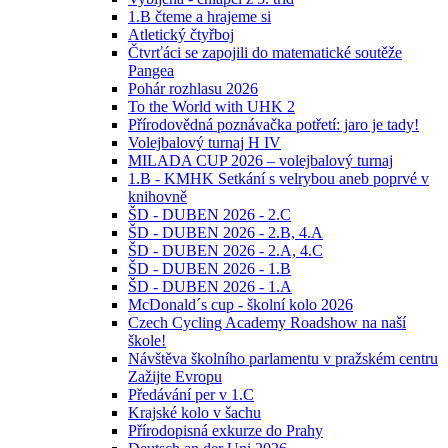
1.B čteme a hrajeme si
Atletický čtyřboj
Čtvrťáci se zapojili do matematické soutěže
Pangea
Pohár rozhlasu 2026
To the World with UHK 2
Přírodovědná poznávačka potřetí: jaro je tady!
Volejbalový turnaj H IV
MILADA CUP 2026 – volejbalový turnaj
1.B - KMHK Setkání s velrybou aneb poprvé v
knihovně
ŠD - DUBEN 2026 - 2.C
ŠD - DUBEN 2026 - 2.B, 4.A
ŠD - DUBEN 2026 - 2.A, 4.C
ŠD - DUBEN 2026 - 1.B
ŠD - DUBEN 2026 - 1.A
McDonald´s cup - školní kolo 2026
Czech Cycling Academy Roadshow na naší
škole!
Návštěva školního parlamentu v pražském centru
Zažijte Evropu
Předávání per v 1.C
Krajské kolo v šachu
Přírodopisná exkurze do Prahy