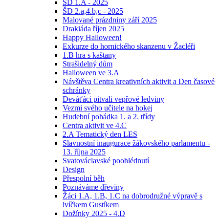
ŠD 1.A - 2025
ŠD 2.a,4.b,c - 2025
Malované prázdniny září 2025
Drakiáda říjen 2025
Happy Halloween!
Exkurze do hornického skanzenu v Žacléři
1.B hra s kaštany
Strašidelný dům
Halloween ve 3.A
Návštěva Centra kreativních aktivit a Den časové
schránky
Deváťáci pitvali vepřové ledviny
Vezmi svého učitele na hokej
Hudební pohádka 1. a 2. třídy
Centra aktivit ve 4.C
2.A Tematický den LES
Slavnostní inaugurace žákovského parlamentu -
13. října 2025
Svatováclavské poohlédnutí
Design
Přespolní běh
Poznáváme dřeviny
Žáci 1.A, 1.B, 1.C na dobrodružné výpravě s
lvíčkem Gustíkem
Dožínky 2025 - 4.D