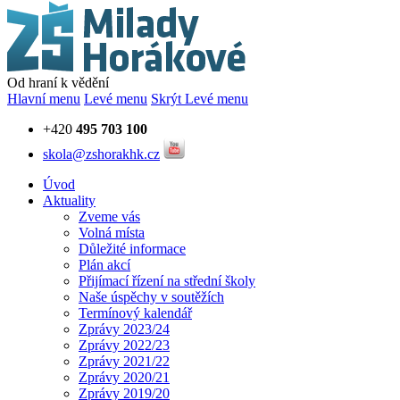
Od hraní k vědění
Hlavní menu
Levé menu
Skrýt Levé menu
+420
495 703 100
skola@zshorakhk.cz
Úvod
Aktuality
Zveme vás
Volná místa
Důležité informace
Plán akcí
Přijímací řízení na střední školy
Naše úspěchy v soutěžích
Termínový kalendář
Zprávy 2023/24
Zprávy 2022/23
Zprávy 2021/22
Zprávy 2020/21
Zprávy 2019/20