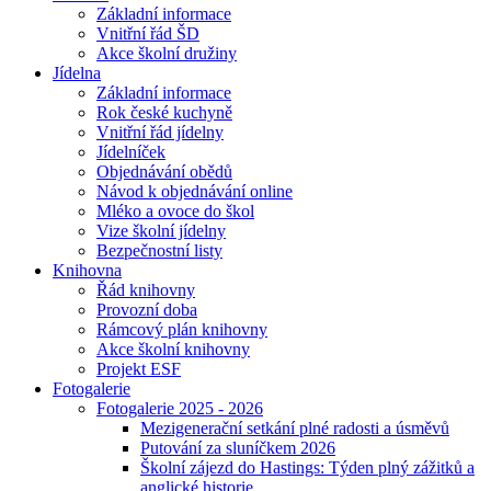
Základní informace
Vnitřní řád ŠD
Akce školní družiny
Jídelna
Základní informace
Rok české kuchyně
Vnitřní řád jídelny
Jídelníček
Objednávání obědů
Návod k objednávání online
Mléko a ovoce do škol
Vize školní jídelny
Bezpečnostní listy
Knihovna
Řád knihovny
Provozní doba
Rámcový plán knihovny
Akce školní knihovny
Projekt ESF
Fotogalerie
Fotogalerie 2025 - 2026
Mezigenerační setkání plné radosti a úsměvů
Putování za sluníčkem 2026
Školní zájezd do Hastings: Týden plný zážitků a
anglické historie