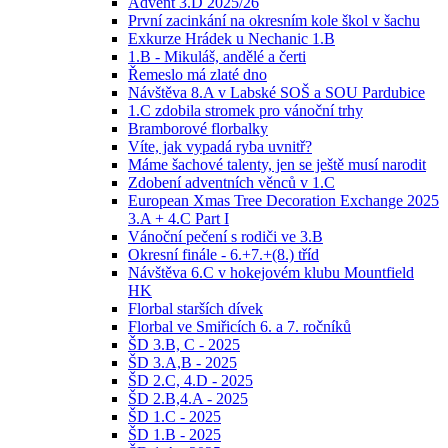
Advent 3.D 2025/26
První zacinkání na okresním kole škol v šachu
Exkurze Hrádek u Nechanic 1.B
1.B - Mikuláš, andělé a čerti
Řemeslo má zlaté dno
Návštěva 8.A v Labské SOŠ a SOU Pardubice
1.C zdobila stromek pro vánoční trhy
Bramborové florbalky
Víte, jak vypadá ryba uvnitř?
Máme šachové talenty, jen se ještě musí narodit
Zdobení adventních věnců v 1.C
European Xmas Tree Decoration Exchange 2025
3.A + 4.C Part I
Vánoční pečení s rodiči ve 3.B
Okresní finále - 6.+7.+(8.) tříd
Návštěva 6.C v hokejovém klubu Mountfield
HK
Florbal starších dívek
Florbal ve Smiřicích 6. a 7. ročníků
ŠD 3.B, C - 2025
ŠD 3.A,B - 2025
ŠD 2.C, 4.D - 2025
ŠD 2.B,4.A - 2025
ŠD 1.C - 2025
ŠD 1.B - 2025