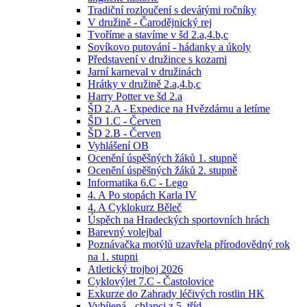
Tradiční rozloučení s devátými ročníky
V družině - Čarodějnický rej
Tvoříme a stavíme v šd 2.a,4.b,c
Sovíkovo putování - hádanky a úkoly
Představení v družince s kozami
Jarní karneval v družinách
Hrátky v družině 2.a,4.b,c
Harry Potter ve šd 2.a
ŠD 2.A - Expedice na Hvězdárnu a letíme
ŠD 1.C - Červen
ŠD 2.B - Červen
Vyhlášení OB
Ocenění úspěšných žáků 1. stupně
Ocenění úspěšných žáků 2. stupně
Informatika 6.C - Lego
4. A Po stopách Karla IV
4. A Cyklokurz Běleč
Úspěch na Hradeckých sportovních hrách
Barevný volejbal
Poznávačka motýlů uzavřela přírodovědný rok
na 1. stupni
Atletický trojboj 2026
Cyklovýlet 7.C - Častolovice
Exkurze do Zahrady léčivých rostlin HK
Vybíjená - chlapci z 5. tříd