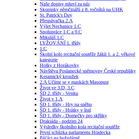
Naše dopisy mluví za nás
Skupinky němčinářů z 8. ročníků na UHK
St. Patrick's Day
Přespávačka 2.A
Výlet Nechanice 1.C
Spolupráce 1.C a 9.C
Mikuláš 1.C
LYŽOVÁNÍ 1. třídy
1.C
Školní kolo recitační soutěže žáků 1. a 2. věkové
kategorie
Holky z Horákovky
Návštěva Poslanecké sněmovny České republiky
Keramický kroužek
2.A Učíme se v maskách Masopust
Život ve 3.D, 3.C
ŠD 2. třídy - Venku
Život v 1.A
ŠD 1. třídy - Hry na sněhu
ŠD 1. třídy - Hrátky v listí
ŠD 1. třídy - Domečky pro skřítky
Drakiáda - podzim 24
Výsledky školního kola recitační soutěže
První schůzka parlamentu Hradecka
Páťáci na hvězdárně