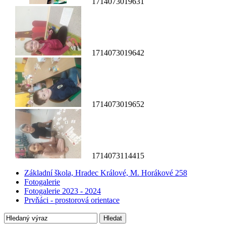
1714073019631
1714073019642
1714073019652
1714073114415
Základní škola, Hradec Králové, M. Horákové 258
Fotogalerie
Fotogalerie 2023 - 2024
Prvňáci - prostorová orientace
Hledat