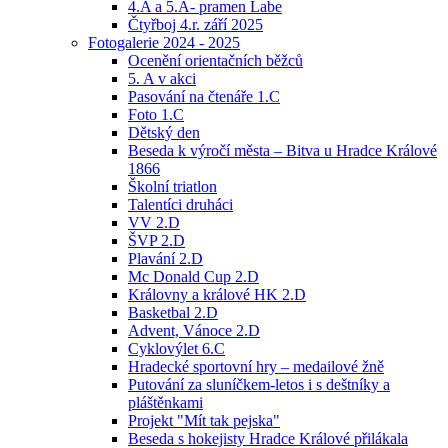
4.A a 5.A- pramen Labe
Čtyřboj 4.r. září 2025
Fotogalerie 2024 - 2025
Ocenění orientačních běžců
5. A v akci
Pasování na čtenáře 1.C
Foto 1.C
Dětský den
Beseda k výročí města – Bitva u Hradce Králové
1866
Školní triatlon
Talentíci druháci
VV 2.D
ŠVP 2.D
Plavání 2.D
Mc Donald Cup 2.D
Královny a králové HK 2.D
Basketbal 2.D
Advent, Vánoce 2.D
Cyklovýlet 6.C
Hradecké sportovní hry – medailové žně
Putování za sluníčkem-letos i s deštníky a
pláštěnkami
Projekt "Mít tak pejska"
Beseda s hokejisty Hradce Králové přilákala