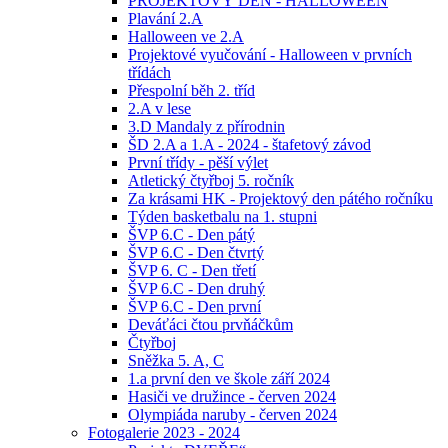
PROJEKTOVÝ DEN - HALLOWEEN
Plavání 2.A
Halloween ve 2.A
Projektové vyučování - Halloween v prvních
třídách
Přespolní běh 2. tříd
2.A v lese
3.D Mandaly z přírodnin
ŠD 2.A a 1.A - 2024 - štafetový závod
První třídy - pěší výlet
Atletický čtyřboj 5. ročník
Za krásami HK - Projektový den pátého ročníku
Týden basketbalu na 1. stupni
ŠVP 6.C - Den pátý
ŠVP 6.C - Den čtvrtý
ŠVP 6. C - Den třetí
ŠVP 6.C - Den druhý
ŠVP 6.C - Den první
Deváťáci čtou prvňáčkům
Čtyřboj
Sněžka 5. A, C
1.a první den ve škole září 2024
Hasiči ve družince - červen 2024
Olympiáda naruby - červen 2024
Fotogalerie 2023 - 2024