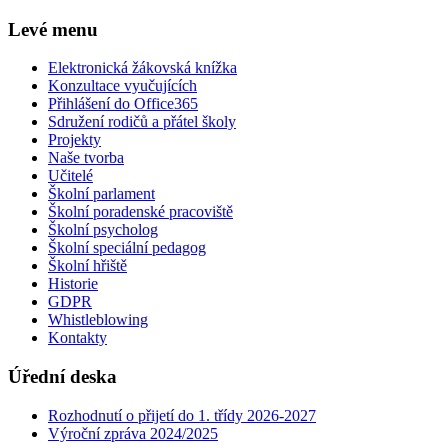
Levé menu
Elektronická žákovská knížka
Konzultace vyučujících
Přihlášení do Office365
Sdružení rodičů a přátel školy
Projekty
Naše tvorba
Učitelé
Školní parlament
Školní poradenské pracoviště
Školní psycholog
Školní speciální pedagog
Školní hřiště
Historie
GDPR
Whistleblowing
Kontakty
Úřední deska
Rozhodnutí o přijetí do 1. třídy 2026-2027
Výroční zpráva 2024/2025