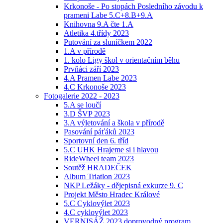
Krkonoše - Po stopách Posledního závodu k
prameni Labe 5.C+8.B+9.A
Knihovna 9.A čte 1.A
Atletika 4.třídy 2023
Putování za sluníčkem 2022
1.A v přírodě
1. kolo Ligy škol v orientačním běhu
Prvňáci září 2023
4.A Pramen Labe 2023
4.C Krkonoše 2023
Fotogalerie 2022 - 2023
5.A se loučí
3.D ŠVP 2023
3.A výletování a škola v přírodě
Pasování páťáků 2023
Sportovní den 6. tříd
5.C UHK Hrajeme si i hlavou
RideWheel team 2023
Soutěž HRADEČEK
Album Triatlon 2023
NKP Ležáky - dějepisná exkurze 9. C
Projekt Město Hradec Králové
5.C Cyklovýlet 2023
4.C cyklovýlet 2023
VERNISÁŽ 2023 doprovodný program