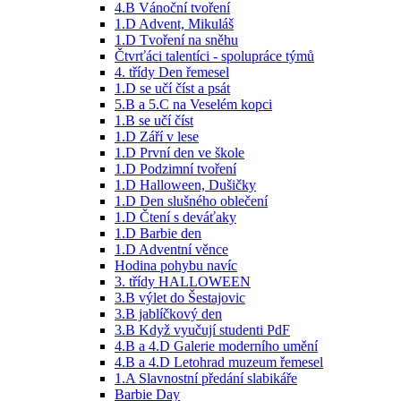
4.B Vánoční tvoření
1.D Advent, Mikuláš
1.D Tvoření na sněhu
Čtvrťáci talentíci - spolupráce týmů
4. třídy Den řemesel
1.D se učí číst a psát
5.B a 5.C na Veselém kopci
1.B se učí číst
1.D Září v lese
1.D První den ve škole
1.D Podzimní tvoření
1.D Halloween, Dušičky
1.D Den slušného oblečení
1.D Čtení s deváťaky
1.D Barbie den
1.D Adventní věnce
Hodina pohybu navíc
3. třídy HALLOWEEN
3.B výlet do Šestajovic
3.B jablíčkový den
3.B Když vyučují studenti PdF
4.B a 4.D Galerie moderního umění
4.B a 4.D Letohrad muzeum řemesel
1.A Slavnostní předání slabikáře
Barbie Day