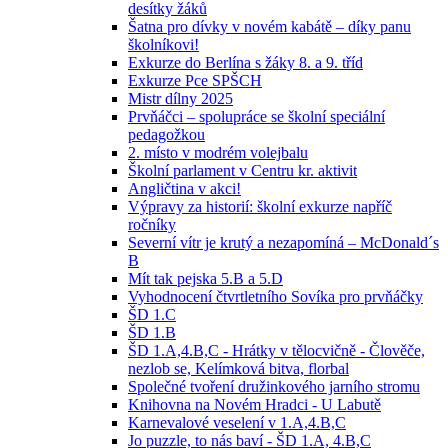
desítky žáků
Šatna pro dívky v novém kabátě – díky panu
školníkovi!
Exkurze do Berlína s žáky 8. a 9. tříd
Exkurze Pce SPŠCH
Mistr dílny 2025
Prvňáčci – spolupráce se školní speciální
pedagožkou
2. místo v modrém volejbalu
Školní parlament v Centru kr. aktivit
Angličtina v akci!
Výpravy za historií: školní exkurze napříč
ročníky
Severní vítr je krutý a nezapomíná – McDonald´s
B
Mít tak pejska 5.B a 5.D
Vyhodnocení čtvrtletního Sovíka pro prvňáčky
ŠD 1.C
ŠD 1.B
ŠD 1.A,4.B,C - Hrátky v tělocvičně - Člověče,
nezlob se, Kelímková bitva, florbal
Společné tvoření družinkového jarního stromu
Knihovna na Novém Hradci - U Labutě
Karnevalové veselení v 1.A,4.B,C
Jo puzzle, to nás baví - ŠD 1.A, 4.B,C