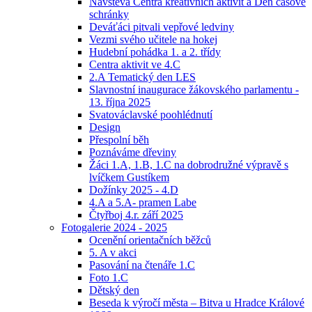
Návštěva Centra kreativních aktivit a Den časové
schránky
Deváťáci pitvali vepřové ledviny
Vezmi svého učitele na hokej
Hudební pohádka 1. a 2. třídy
Centra aktivit ve 4.C
2.A Tematický den LES
Slavnostní inaugurace žákovského parlamentu -
13. října 2025
Svatováclavské poohlédnutí
Design
Přespolní běh
Poznáváme dřeviny
Žáci 1.A, 1.B, 1.C na dobrodružné výpravě s
lvíčkem Gustíkem
Dožínky 2025 - 4.D
4.A a 5.A- pramen Labe
Čtyřboj 4.r. září 2025
Fotogalerie 2024 - 2025
Ocenění orientačních běžců
5. A v akci
Pasování na čtenáře 1.C
Foto 1.C
Dětský den
Beseda k výročí města – Bitva u Hradce Králové