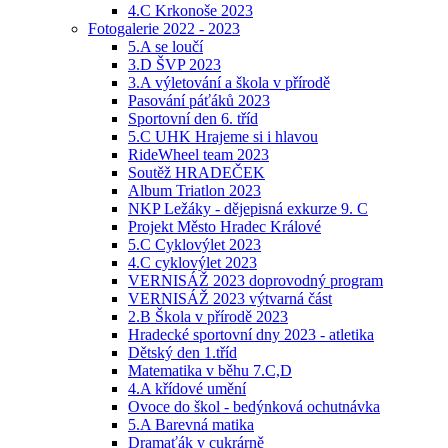
4.C Krkonoše 2023
Fotogalerie 2022 - 2023
5.A se loučí
3.D ŠVP 2023
3.A výletování a škola v přírodě
Pasování páťáků 2023
Sportovní den 6. tříd
5.C UHK Hrajeme si i hlavou
RideWheel team 2023
Soutěž HRADEČEK
Album Triatlon 2023
NKP Ležáky - dějepisná exkurze 9. C
Projekt Město Hradec Králové
5.C Cyklovýlet 2023
4.C cyklovýlet 2023
VERNISÁŽ 2023 doprovodný program
VERNISÁŽ 2023 výtvarná část
2.B Škola v přírodě 2023
Hradecké sportovní dny 2023 - atletika
Dětský den 1.tříd
Matematika v běhu 7.C,D
4.A křídové umění
Ovoce do škol - bedýnková ochutnávka
5.A Barevná matika
Dramaťák v cukrárně