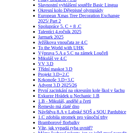
Slavnostní vyhlášení soutěže Basic Lingua
Okresní kolo Dějepisné olympiády
European Xmas Tree Decoration Exchange
2025/ Part 2
Spolupráce 5. C + 8 .C
Talentíci 4.ročník 2025
Jarmark 2025
Ježíškova vnoučata ze 4.C
To the World with UHK
Výprava 5.A a 5.C na zámek Loučeň
Mikuláš ve 4.C
VV 3.D
Třídní maskot 3.D
Projekt 3.D+2.C
Krkonoše 3.D+3.C
Advent 3.D 2025/26
První zacinkání na okresním kole škol v šachu
Exkurze Hrádek u Nechanic 1.B
1.B - Mikuláš, andělé a čerti
Řemeslo má zlaté dno
Návštěva 8.A v Labské SOŠ a SOU Pardubice
1.C zdobila stromek pro vánoční trhy
Bramborové florbalky
Víte, jak vypadá ryba uvnitř?