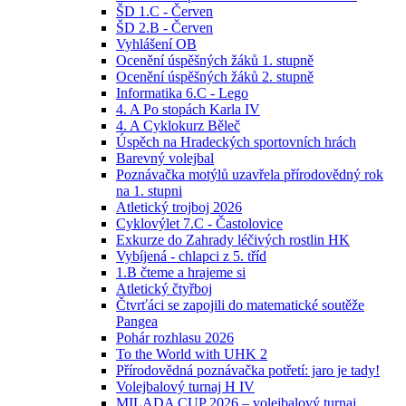
ŠD 1.C - Červen
ŠD 2.B - Červen
Vyhlášení OB
Ocenění úspěšných žáků 1. stupně
Ocenění úspěšných žáků 2. stupně
Informatika 6.C - Lego
4. A Po stopách Karla IV
4. A Cyklokurz Běleč
Úspěch na Hradeckých sportovních hrách
Barevný volejbal
Poznávačka motýlů uzavřela přírodovědný rok
na 1. stupni
Atletický trojboj 2026
Cyklovýlet 7.C - Častolovice
Exkurze do Zahrady léčivých rostlin HK
Vybíjená - chlapci z 5. tříd
1.B čteme a hrajeme si
Atletický čtyřboj
Čtvrťáci se zapojili do matematické soutěže
Pangea
Pohár rozhlasu 2026
To the World with UHK 2
Přírodovědná poznávačka potřetí: jaro je tady!
Volejbalový turnaj H IV
MILADA CUP 2026 – volejbalový turnaj