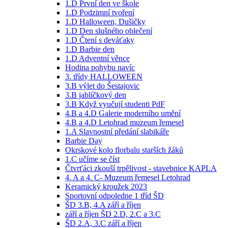
1.D První den ve škole
1.D Podzimní tvoření
1.D Halloween, Dušičky
1.D Den slušného oblečení
1.D Čtení s deváťaky
1.D Barbie den
1.D Adventní věnce
Hodina pohybu navíc
3. třídy HALLOWEEN
3.B výlet do Šestajovic
3.B jablíčkový den
3.B Když vyučují studenti PdF
4.B a 4.D Galerie moderního umění
4.B a 4.D Letohrad muzeum řemesel
1.A Slavnostní předání slabikáře
Barbie Day
Okrskové kolo florbalu starších žáků
1.C učíme se číst
Čtvrťáci zkouší trpělivost - stavebnice KAPLA
4. A a 4. C- Muzeum řemesel Letohrad
Keramický kroužek 2023
Sportovní odpoledne 1 tříd ŠD
ŠD 3.B, 4.A září a říjen
září a říjen ŠD 2.D, 2.C a 3.C
ŠD 2.A, 3.C září a říjen