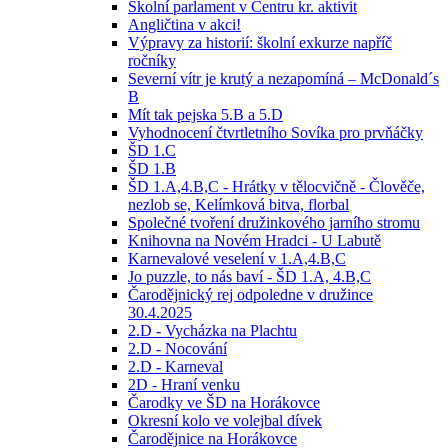
Školní parlament v Centru kr. aktivit
Angličtina v akci!
Výpravy za historií: školní exkurze napříč
ročníky
Severní vítr je krutý a nezapomíná – McDonald´s
B
Mít tak pejska 5.B a 5.D
Vyhodnocení čtvrtletního Sovíka pro prvňáčky
ŠD 1.C
ŠD 1.B
ŠD 1.A,4.B,C - Hrátky v tělocvičně - Člověče,
nezlob se, Kelímková bitva, florbal
Společné tvoření družinkového jarního stromu
Knihovna na Novém Hradci - U Labutě
Karnevalové veselení v 1.A,4.B,C
Jo puzzle, to nás baví - ŠD 1.A, 4.B,C
Čarodějnický rej odpoledne v družince
30.4.2025
2.D - Vycházka na Plachtu
2.D - Nocování
2.D - Karneval
2D - Hraní venku
Čarodky ve ŠD na Horákovce
Okresní kolo ve volejbal dívek
Čarodějnice na Horákovce