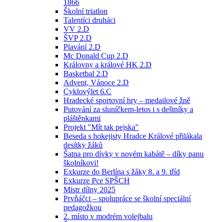
1866
Školní triatlon
Talentíci druháci
VV 2.D
ŠVP 2.D
Plavání 2.D
Mc Donald Cup 2.D
Královny a králové HK 2.D
Basketbal 2.D
Advent, Vánoce 2.D
Cyklovýlet 6.C
Hradecké sportovní hry – medailové žně
Putování za sluníčkem-letos i s deštníky a
pláštěnkami
Projekt "Mít tak pejska"
Beseda s hokejisty Hradce Králové přilákala
desítky žáků
Šatna pro dívky v novém kabátě – díky panu
školníkovi!
Exkurze do Berlína s žáky 8. a 9. tříd
Exkurze Pce SPŠCH
Mistr dílny 2025
Prvňáčci – spolupráce se školní speciální
pedagožkou
2. místo v modrém volejbalu