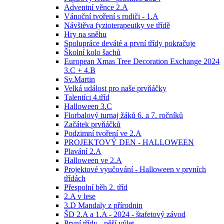
Adventní věnce 2.A
Vánoční tvoření s rodiči - 1.A
Návštěva fyzioterapeutky ve třídě
Hry na sněhu
Spolupráce deváté a první třídy pokračuje
Školní kolo šachů
European Xmas Tree Decoration Exchange 2024
3.C + 4.B
Sv.Martin
Velká událost pro naše prvňáčky
Talentíci 4.tříd
Halloween 3.C
Florbalový turnaj žáků 6. a 7. ročníků
Začátek prvňáčků
Podzimní tvoření ve 2.A
PROJEKTOVÝ DEN - HALLOWEEN
Plavání 2.A
Halloween ve 2.A
Projektové vyučování - Halloween v prvních
třídách
Přespolní běh 2. tříd
2.A v lese
3.D Mandaly z přírodnin
ŠD 2.A a 1.A - 2024 - štafetový závod
První třídy - pěší výlet