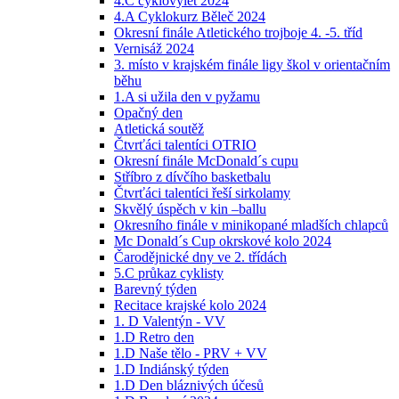
4.C cyklovýlet 2024
4.A Cyklokurz Běleč 2024
Okresní finále Atletického trojboje 4. -5. tříd
Vernisáž 2024
3. místo v krajském finále ligy škol v orientačním
běhu
1.A si užila den v pyžamu
Opačný den
Atletická soutěž
Čtvrťáci talentíci OTRIO
Okresní finále McDonald´s cupu
Stříbro z dívčího basketbalu
Čtvrťáci talentíci řeší sirkolamy
Skvělý úspěch v kin –ballu
Okresního finále v minikopané mladších chlapců
Mc Donald´s Cup okrskové kolo 2024
Čarodějnické dny ve 2. třídách
5.C průkaz cyklisty
Barevný týden
Recitace krajské kolo 2024
1. D Valentýn - VV
1.D Retro den
1.D Naše tělo - PRV + VV
1.D Indiánský týden
1.D Den bláznivých účesů