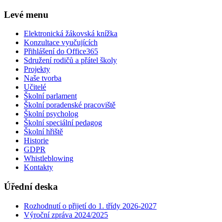
Levé menu
Elektronická žákovská knížka
Konzultace vyučujících
Přihlášení do Office365
Sdružení rodičů a přátel školy
Projekty
Naše tvorba
Učitelé
Školní parlament
Školní poradenské pracoviště
Školní psycholog
Školní speciální pedagog
Školní hřiště
Historie
GDPR
Whistleblowing
Kontakty
Úřední deska
Rozhodnutí o přijetí do 1. třídy 2026-2027
Výroční zpráva 2024/2025