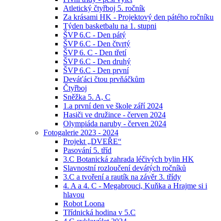
Atletický čtyřboj 5. ročník
Za krásami HK - Projektový den pátého ročníku
Týden basketbalu na 1. stupni
ŠVP 6.C - Den pátý
ŠVP 6.C - Den čtvrtý
ŠVP 6. C - Den třetí
ŠVP 6.C - Den druhý
ŠVP 6.C - Den první
Deváťáci čtou prvňáčkům
Čtyřboj
Sněžka 5. A, C
1.a první den ve škole září 2024
Hasiči ve družince - červen 2024
Olympiáda naruby - červen 2024
Fotogalerie 2023 - 2024
Projekt „DVEŘE“
Pasování 5. tříd
3.C Botanická zahrada léčivých bylin HK
Slavnostní rozloučení devátých ročníků
3.C a tvoření a rautík na závěr 3. třídy
4. A a 4. C - Megabrouci, Kuňka a Hrajme si i
hlavou
Robot Loona
Třídnická hodina v 5.C