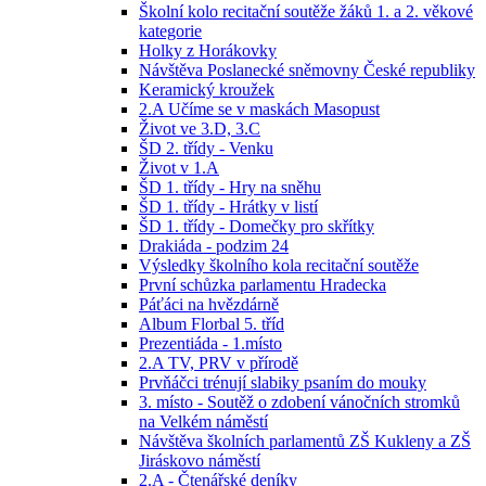
Školní kolo recitační soutěže žáků 1. a 2. věkové
kategorie
Holky z Horákovky
Návštěva Poslanecké sněmovny České republiky
Keramický kroužek
2.A Učíme se v maskách Masopust
Život ve 3.D, 3.C
ŠD 2. třídy - Venku
Život v 1.A
ŠD 1. třídy - Hry na sněhu
ŠD 1. třídy - Hrátky v listí
ŠD 1. třídy - Domečky pro skřítky
Drakiáda - podzim 24
Výsledky školního kola recitační soutěže
První schůzka parlamentu Hradecka
Páťáci na hvězdárně
Album Florbal 5. tříd
Prezentiáda - 1.místo
2.A TV, PRV v přírodě
Prvňáčci trénují slabiky psaním do mouky
3. místo - Soutěž o zdobení vánočních stromků
na Velkém náměstí
Návštěva školních parlamentů ZŠ Kukleny a ZŠ
Jiráskovo náměstí
2.A - Čtenářské deníky