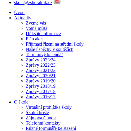
skola@zshorakhk.cz
Úvod
Aktuality
Zveme vás
Volná místa
Důležité informace
Plán akcí
Přijímací řízení na střední školy
Naše úspěchy v soutěžích
Termínový kalendář
Zprávy 2023/24
Zprávy 2022/23
Zprávy 2021/22
Zprávy 2020/21
Zprávy 2019/20
Zprávy 2018/19
Zprávy 2017/18
Zprávy 2016/17
O škole
Virtuální prohlídka školy
Školní hřiště
Zájmová činnost
Telefonní kontakty
Různé formuláře ke stažení