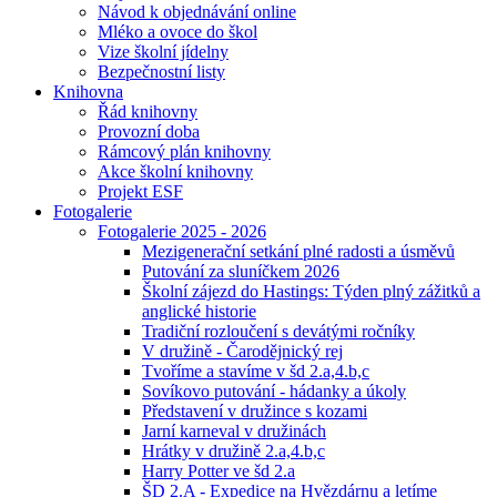
Návod k objednávání online
Mléko a ovoce do škol
Vize školní jídelny
Bezpečnostní listy
Knihovna
Řád knihovny
Provozní doba
Rámcový plán knihovny
Akce školní knihovny
Projekt ESF
Fotogalerie
Fotogalerie 2025 - 2026
Mezigenerační setkání plné radosti a úsměvů
Putování za sluníčkem 2026
Školní zájezd do Hastings: Týden plný zážitků a
anglické historie
Tradiční rozloučení s devátými ročníky
V družině - Čarodějnický rej
Tvoříme a stavíme v šd 2.a,4.b,c
Sovíkovo putování - hádanky a úkoly
Představení v družince s kozami
Jarní karneval v družinách
Hrátky v družině 2.a,4.b,c
Harry Potter ve šd 2.a
ŠD 2.A - Expedice na Hvězdárnu a letíme