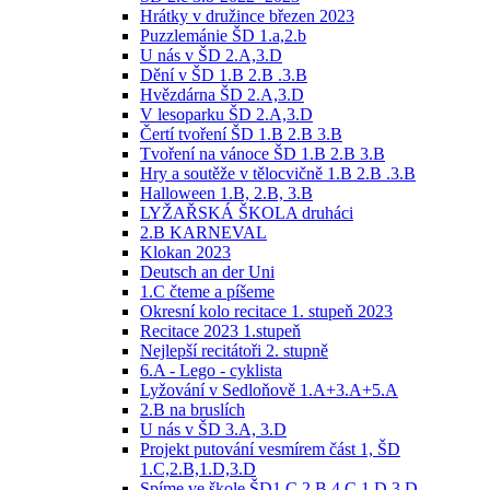
Hrátky v družince březen 2023
Puzzlemánie ŠD 1.a,2.b
U nás v ŠD 2.A,3.D
Dění v ŠD 1.B 2.B .3.B
Hvězdárna ŠD 2.A,3.D
V lesoparku ŠD 2.A,3.D
Čertí tvoření ŠD 1.B 2.B 3.B
Tvoření na vánoce ŠD 1.B 2.B 3.B
Hry a soutěže v tělocvičně 1.B 2.B .3.B
Halloween 1.B, 2.B, 3.B
LYŽAŘSKÁ ŠKOLA druháci
2.B KARNEVAL
Klokan 2023
Deutsch an der Uni
1.C čteme a píšeme
Okresní kolo recitace 1. stupeň 2023
Recitace 2023 1.stupeň
Nejlepší recitátoři 2. stupně
6.A - Lego - cyklista
Lyžování v Sedloňově 1.A+3.A+5.A
2.B na bruslích
U nás v ŠD 3.A, 3.D
Projekt putování vesmírem část 1, ŠD
1.C,2.B,1.D,3.D
Spíme ve škole ŠD1.C,2.B,4.C,1.D,3.D