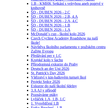
1.B - KMHK Setkání s velrybou aneb poprvé v
knihovně
ŠD - DUBEN 2026 - 2.C
ŠD - DUBEN 2026 - 2.B, 4.A
ŠD - DUBEN 2026 - 2.A, 4.C
ŠD - DUBEN 2026 - 1.B
ŠD - DUBEN 2026 - 1.A
McDonald´s cup - školní kolo 2026
Czech Cycling Academy Roadshow na naší
škole!
Návštěva školního parlamentu v pražském centru
Zažijte Evropu
Předávání per v 1.C
Krajské kolo v šachu
Přírodopisná exkurze do Prahy
Deutsch an der Uni 2026
St. Patrick's Day 2026
Vítězství v kin-ballovém turnaji škol
Projekt Srdce 2026
Exkurze do naší školní jídelny
3.A AJ v přírodě
Poznáváme ptáky
Lyžáček 1.A, 1.B, 1.C
1. Vysvědčení 1.B
Fotky Bruslení - 1.B