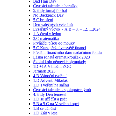
Bad Hair Day
Čtvrťáci talentíci a berušky
5. třídy turnaj florbal
No Backpack Day
5.C bruslení
Den válečných veteránů
Lyžařský výcvik 7.A,B – 8. – 12. 1.2024
1.A čtení v lednu
3.C matematika
Prvňáčci píšou do mouky
5.C Kurz přežití ve světě financí
Předání finančního daru nadačnímu fondu
Láska rohatá dramat.kroužek 2023
Školní kolo německé olympiády
1D +1A Vánoční ZOO
Jarmark 2023
4.B Vánoční tvoření
1.D Advent, Mikuláš
1.D Tvoření na sněhu
Čtvrťáci talentíci - spolupráce týmů
4. třídy Den řemesel
1.D se učí číst a psát
5.B a 5.C na Veselém kopci
1.B se učí číst
1.D Září v lese