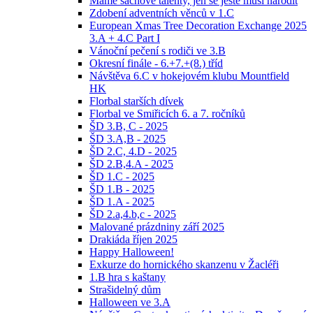
Máme šachové talenty, jen se ještě musí narodit
Zdobení adventních věnců v 1.C
European Xmas Tree Decoration Exchange 2025
3.A + 4.C Part I
Vánoční pečení s rodiči ve 3.B
Okresní finále - 6.+7.+(8.) tříd
Návštěva 6.C v hokejovém klubu Mountfield
HK
Florbal starších dívek
Florbal ve Smiřicích 6. a 7. ročníků
ŠD 3.B, C - 2025
ŠD 3.A,B - 2025
ŠD 2.C, 4.D - 2025
ŠD 2.B,4.A - 2025
ŠD 1.C - 2025
ŠD 1.B - 2025
ŠD 1.A - 2025
ŠD 2.a,4.b,c - 2025
Malované prázdniny září 2025
Drakiáda říjen 2025
Happy Halloween!
Exkurze do hornického skanzenu v Žacléři
1.B hra s kaštany
Strašidelný dům
Halloween ve 3.A