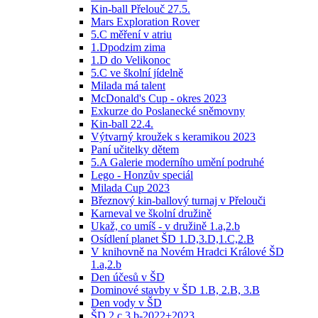
Kin-ball Přelouč 27.5.
Mars Exploration Rover
5.C měření v atriu
1.Dpodzim zima
1.D do Velikonoc
5.C ve školní jídelně
Milada má talent
McDonald's Cup - okres 2023
Exkurze do Poslanecké sněmovny
Kin-ball 22.4.
Výtvarný kroužek s keramikou 2023
Paní učitelky dětem
5.A Galerie moderního umění podruhé
Lego - Honzův speciál
Milada Cup 2023
Březnový kin-ballový turnaj v Přelouči
Karneval ve školní družině
Ukaž, co umíš - v družině 1.a,2.b
Osídlení planet ŠD 1.D,3.D,1.C,2.B
V knihovně na Novém Hradci Králové ŠD
1.a,2.b
Den účesů v ŠD
Dominové stavby v ŠD 1.B, 2.B, 3.B
Den vody v ŠD
ŠD 2.c 3.b-2022+2023