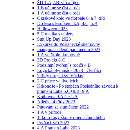
ŠD 1.A,2.B září a říjen
1.B učíme se číst a psát
1.A učíme se číst a psát
Okrskové kolo ve florbale 6. a 7. tříd
Do lesa s lesníkem 4.A, 4.C, 5.B
Halloween 2023
5.C matika s tablety
Suit Up Day 2023
Exkurze do Poslanecké sněmovny
Inaugurace členů parlamentu 2023
1.A ve školní knihovně
3D Projekt 8.C
Podzimní tvoření s rodiči 4.B
Logická olympiáda 2023 - čtvrťáci
5.třídy projekt sv. Václav
2.C práce ve dvojicích
Krkonoše - Po stopách Posledního závodu k
prameni Labe 5.C+8.B+9.A
Knihovna 9.A čte 1.A
Atletika 4.třídy 2023
Putování za sluníčkem 2022
1.A v přírodě
1. kolo Ligy škol v orientačním běhu
Prvňáci září 2023
4.A Pramen Labe 2023