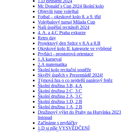
1.D Bruslení 2024
Mc Donald´s Cup 2024 školní kolo
Objevili jsme volejbal
Fotbal – okrskové kolo 8. a 9. tříd
Volejbalový turnaj Milada Cup
Naši úspěšní recitátoři 2024
4. A. a 4.C Praha exkurze
Retro day
Projektový den Srdce v 8.A a 8.B
Okrskové kolo II. kategorie ve vybíjené
Prvňáci - prostorová orientace
1.A karneval
2.A matematika
Školní kolo recitační soutěže
Skvělý úspěch v Prezentiádě 2024!
Týmová hra o co nejdelší papírový řetěz
Školní družina 3.B, 4.A
Školní družina 2.C, 3.C
Školní družina 2.A, 3.C
Školní družina 1.D, 2.B
Školní družina 1.A, 2.B
Družinový výlet do Prahy na Hurvínka 2023
listopad
Začínáme s prvňáčky
1.D si píše VYSVĚDČENÍ