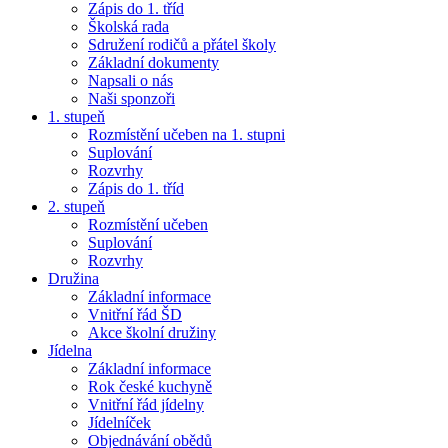
Zápis do 1. tříd
Školská rada
Sdružení rodičů a přátel školy
Základní dokumenty
Napsali o nás
Naši sponzoři
1. stupeň
Rozmístění učeben na 1. stupni
Suplování
Rozvrhy
Zápis do 1. tříd
2. stupeň
Rozmístění učeben
Suplování
Rozvrhy
Družina
Základní informace
Vnitřní řád ŠD
Akce školní družiny
Jídelna
Základní informace
Rok české kuchyně
Vnitřní řád jídelny
Jídelníček
Objednávání obědů