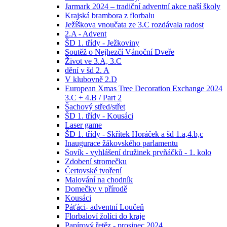
Jarmark 2024 – tradiční adventní akce naší školy
Krajská brambora z florbalu
Ježíškova vnoučata ze 3.C rozdávala radost
2.A - Advent
ŠD 1. třídy - Ježkoviny
Soutěž o Nejhezčí Vánoční Dveře
Život ve 3.A, 3.C
dění v šd 2. A
V klubovně 2.D
European Xmas Tree Decoration Exchange 2024
3.C + 4.B / Part 2
Šachový střed/střet
ŠD 1. třídy - Kousáci
Laser game
ŠD 1. třídy - Skřítek Horáček a šd 1.a,4.b,c
Inaugurace žákovského parlamentu
Sovík - vyhlášení družinek prvňáčků - 1. kolo
Zdobení stromečku
Čertovské tvoření
Malování na chodník
Domečky v přírodě
Kousáci
Páťáci- adventní Loučeň
Florbaloví žolíci do kraje
Papírový řetěz - prosinec 2024