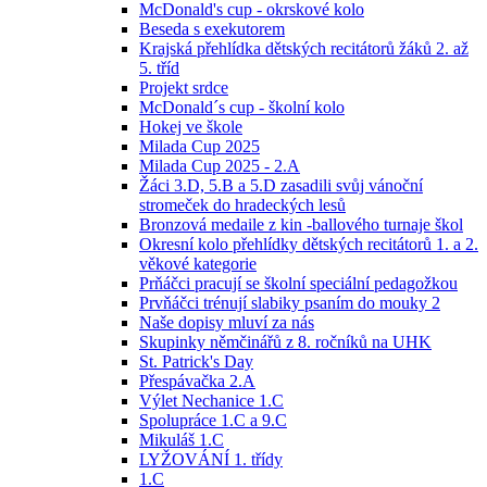
McDonald's cup - okrskové kolo
Beseda s exekutorem
Krajská přehlídka dětských recitátorů žáků 2. až
5. tříd
Projekt srdce
McDonald´s cup - školní kolo
Hokej ve škole
Milada Cup 2025
Milada Cup 2025 - 2.A
Žáci 3.D, 5.B a 5.D zasadili svůj vánoční
stromeček do hradeckých lesů
Bronzová medaile z kin -ballového turnaje škol
Okresní kolo přehlídky dětských recitátorů 1. a 2.
věkové kategorie
Prňáčci pracují se školní speciální pedagožkou
Prvňáčci trénují slabiky psaním do mouky 2
Naše dopisy mluví za nás
Skupinky němčinářů z 8. ročníků na UHK
St. Patrick's Day
Přespávačka 2.A
Výlet Nechanice 1.C
Spolupráce 1.C a 9.C
Mikuláš 1.C
LYŽOVÁNÍ 1. třídy
1.C