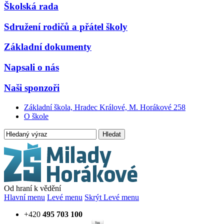
Školská rada
Sdružení rodičů a přátel školy
Základní dokumenty
Napsali o nás
Naši sponzoři
Základní škola, Hradec Králové, M. Horákové 258
O škole
Hledat
Od hraní k vědění
Hlavní menu
Levé menu
Skrýt Levé menu
+420
495 703 100