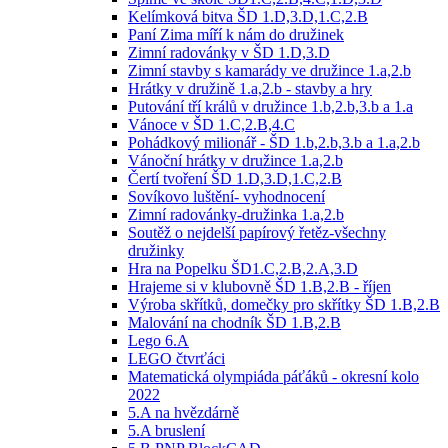
Kelímková bitva ŠD 1.D,3.D,1.C,2.B
Paní Zima míří k nám do družinek
Zimní radovánky v ŠD 1.D,3.D
Zimní stavby s kamarády ve družince 1.a,2.b
Hrátky v družině 1.a,2.b - stavby a hry
Putování tří králů v družince 1.b,2.b,3.b a 1.a
Vánoce v ŠD 1.C,2.B,4.C
Pohádkový milionář - ŠD 1.b,2.b,3.b a 1.a,2.b
Vánoční hrátky v družince 1.a,2.b
Čertí tvoření ŠD 1.D,3.D,1.C,2.B
Sovíkovo luštění- vyhodnocení
Zimní radovánky-družinka 1.a,2.b
Soutěž o nejdelší papírový řetěz-všechny
družinky
Hra na Popelku ŠD1.C,2.B,2.A,3.D
Hrajeme si v klubovně ŠD 1.B,2.B - říjen
Výroba skřítků, domečky pro skřítky ŠD 1.B,2.B
Malování na chodník ŠD 1.B,2.B
Lego 6.A
LEGO čtvrťáci
Matematická olympiáda páťáků - okresní kolo
2022
5.A na hvězdárně
5.A bruslení