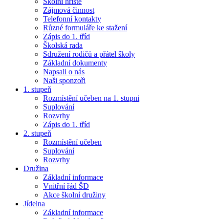
Školní hřiště
Zájmová činnost
Telefonní kontakty
Různé formuláře ke stažení
Zápis do 1. tříd
Školská rada
Sdružení rodičů a přátel školy
Základní dokumenty
Napsali o nás
Naši sponzoři
1. stupeň
Rozmístění učeben na 1. stupni
Suplování
Rozvrhy
Zápis do 1. tříd
2. stupeň
Rozmístění učeben
Suplování
Rozvrhy
Družina
Základní informace
Vnitřní řád ŠD
Akce školní družiny
Jídelna
Základní informace