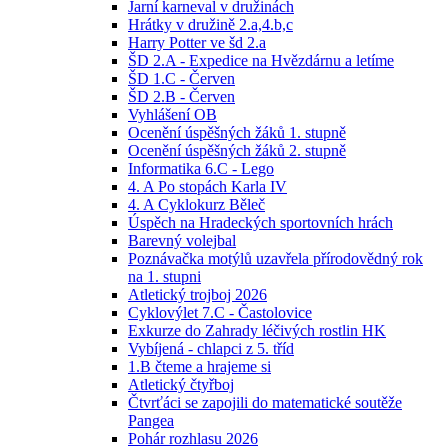
Jarní karneval v družinách
Hrátky v družině 2.a,4.b,c
Harry Potter ve šd 2.a
ŠD 2.A - Expedice na Hvězdárnu a letíme
ŠD 1.C - Červen
ŠD 2.B - Červen
Vyhlášení OB
Ocenění úspěšných žáků 1. stupně
Ocenění úspěšných žáků 2. stupně
Informatika 6.C - Lego
4. A Po stopách Karla IV
4. A Cyklokurz Běleč
Úspěch na Hradeckých sportovních hrách
Barevný volejbal
Poznávačka motýlů uzavřela přírodovědný rok
na 1. stupni
Atletický trojboj 2026
Cyklovýlet 7.C - Častolovice
Exkurze do Zahrady léčivých rostlin HK
Vybíjená - chlapci z 5. tříd
1.B čteme a hrajeme si
Atletický čtyřboj
Čtvrťáci se zapojili do matematické soutěže
Pangea
Pohár rozhlasu 2026