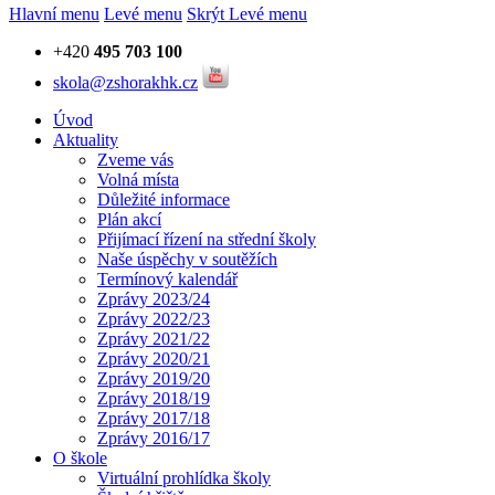
Hlavní menu
Levé menu
Skrýt Levé menu
+420
495 703 100
skola@zshorakhk.cz
Úvod
Aktuality
Zveme vás
Volná místa
Důležité informace
Plán akcí
Přijímací řízení na střední školy
Naše úspěchy v soutěžích
Termínový kalendář
Zprávy 2023/24
Zprávy 2022/23
Zprávy 2021/22
Zprávy 2020/21
Zprávy 2019/20
Zprávy 2018/19
Zprávy 2017/18
Zprávy 2016/17
O škole
Virtuální prohlídka školy