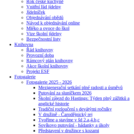
Rok české kuchyně
Vnitřní řád jídelny
Jídelníček
Objednávání obědů
Návod k objednávání online
Mléko a ovoce do škol
Vize školní jídelny
Bezpečnostní listy
Knihovna
Řád knihovny
Provozní doba
Rámcový plán knihovny
Akce školní knihovny
Projekt ESF
Fotogalerie
Fotogalerie 2025 - 2026
Mezigenerační setkání plné radosti a úsměvů
Putování za sluníčkem 2026
Školní zájezd do Hastings: Týden plný zážitků a
anglické historie
Tradiční rozloučení s devátými ročníky
V družině - Čarodějnický rej
Tvoříme a stavíme v šd 2.a,4.b,c
Sovíkovo putování - hádanky a úkoly
Představení v družince s kozami