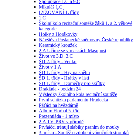
Spolupráce 1.C a 9.C
Mikuláš 1.C
LYŽOVÁNÍ 1. třídy
1.C
Školní kolo recitační soutěže žáků 1. a 2. věkové
kategorie
Holky z Horákovky
Návštěva Poslanecké sněmovny České republiky
Keramický kroužek
2.A Učíme se v maskách Masopust
Život ve 3.D, 3.C
ŠD 2. třídy - Venku
Život v 1.A
ŠD 1. třídy - Hry na sněhu
ŠD 1. třídy - Hrátky v listí
ŠD 1. třídy - Domečky pro skřítky
Drakiáda - podzim 24
Výsledky školního kola recitační soutěže
První schůzka parlamentu Hradecka
Páťáci na hvězdárně
Album Florbal 5. tříd
Prezentiáda - 1.místo
2.A TV, PRV v přírodě
Prvňáčci trénují slabiky psaním do mouky
3. místo - Soutěž o zdobení vánočních stromků