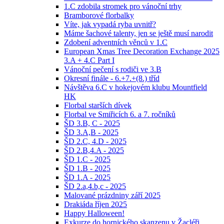
1.C zdobila stromek pro vánoční trhy
Bramborové florbalky
Víte, jak vypadá ryba uvnitř?
Máme šachové talenty, jen se ještě musí narodit
Zdobení adventních věnců v 1.C
European Xmas Tree Decoration Exchange 2025
3.A + 4.C Part I
Vánoční pečení s rodiči ve 3.B
Okresní finále - 6.+7.+(8.) tříd
Návštěva 6.C v hokejovém klubu Mountfield
HK
Florbal starších dívek
Florbal ve Smiřicích 6. a 7. ročníků
ŠD 3.B, C - 2025
ŠD 3.A,B - 2025
ŠD 2.C, 4.D - 2025
ŠD 2.B,4.A - 2025
ŠD 1.C - 2025
ŠD 1.B - 2025
ŠD 1.A - 2025
ŠD 2.a,4.b,c - 2025
Malované prázdniny září 2025
Drakiáda říjen 2025
Happy Halloween!
Exkurze do hornického skanzenu v Žacléři