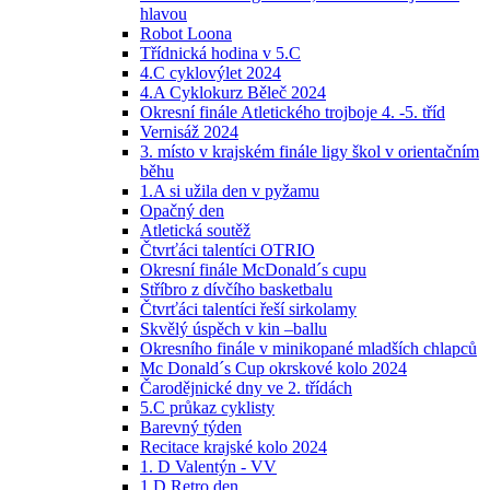
hlavou
Robot Loona
Třídnická hodina v 5.C
4.C cyklovýlet 2024
4.A Cyklokurz Běleč 2024
Okresní finále Atletického trojboje 4. -5. tříd
Vernisáž 2024
3. místo v krajském finále ligy škol v orientačním
běhu
1.A si užila den v pyžamu
Opačný den
Atletická soutěž
Čtvrťáci talentíci OTRIO
Okresní finále McDonald´s cupu
Stříbro z dívčího basketbalu
Čtvrťáci talentíci řeší sirkolamy
Skvělý úspěch v kin –ballu
Okresního finále v minikopané mladších chlapců
Mc Donald´s Cup okrskové kolo 2024
Čarodějnické dny ve 2. třídách
5.C průkaz cyklisty
Barevný týden
Recitace krajské kolo 2024
1. D Valentýn - VV
1.D Retro den