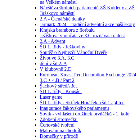
na Velkém náměstí
Návštěva školních parlamentů ZŠ Kukleny a ZŠ
Jiráskovo náměstí
2.A - Čtenářské deníky
Jarmark 2024 – tradiční adventní akce naší školy
Krajská brambora z florbalu
Ježíškova vnoučata ze 3.C rozdávala radost
2.A - Advent
ŠD 1. třídy - Ježkoviny
Soutěž o Nejhezčí Vánoční Dveře
Život ve 3.A, 3.C
dění v šd 2. A
V klubovně 2.D
European Xmas Tree Decoration Exchange 2024
3.C + 4.B / Part 2
Šachový střed/střet
ŠD 1. třídy - Kousáci
Laser game
ŠD 1. třídy - Skřítek Horáček a šd 1.a,4.b,c
Inaugurace žákovského parlamentu
Sovík - vyhlášení družinek prvňáčků - 1. kolo
Zdobení stromečku
Čertovské tvoření
Malování na chodník
Domečky v přírodě