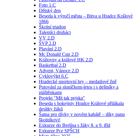
Foto 1.C
Dětský den
Beseda k výročí města – Bitva u Hradce Králové
1866
Školní triatlon
Talentíci druháci
VV 2.D
ŠVP 2.D
Plavání 2.D
Mc Donald Cup 2.D
Královny a králové HK 2.D
Basketbal 2.D
Advent, Vánoce 2.D
Cyklovýlet 6.C
Hradecké sportovní hry – medailové žně
Putování za sluníčkem-letos i s deštníky a
pláštěnkami
Projekt "Mít tak pejska"
Beseda s hokejisty Hradce Králové přilákala
desítky žáků
Šatna pro dívky v novém kabátě – díky panu
školníkovi!
Exkurze do Berlína s žáky 8. a 9. tříd
Exkurze Pce SPŠCH