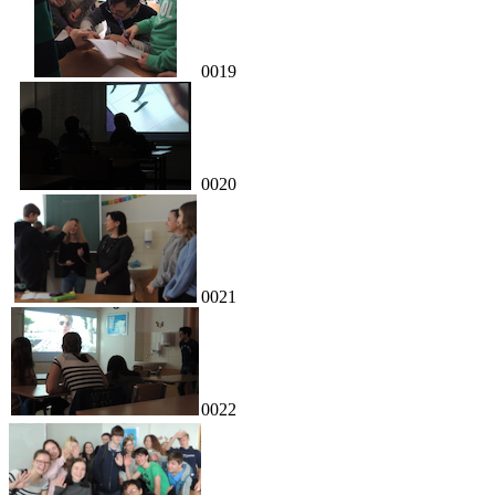
0019
0020
0021
0022