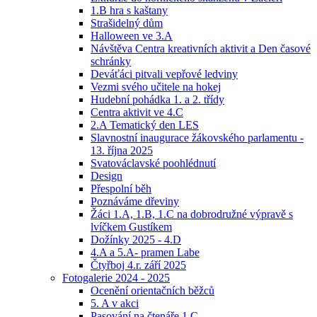
1.B hra s kaštany
Strašidelný dům
Halloween ve 3.A
Návštěva Centra kreativních aktivit a Den časové
schránky
Deváťáci pitvali vepřové ledviny
Vezmi svého učitele na hokej
Hudební pohádka 1. a 2. třídy
Centra aktivit ve 4.C
2.A Tematický den LES
Slavnostní inaugurace žákovského parlamentu -
13. října 2025
Svatováclavské poohlédnutí
Design
Přespolní běh
Poznáváme dřeviny
Žáci 1.A, 1.B, 1.C na dobrodružné výpravě s
lvíčkem Gustíkem
Dožínky 2025 - 4.D
4.A a 5.A- pramen Labe
Čtyřboj 4.r. září 2025
Fotogalerie 2024 - 2025
Ocenění orientačních běžců
5. A v akci
Pasování na čtenáře 1.C