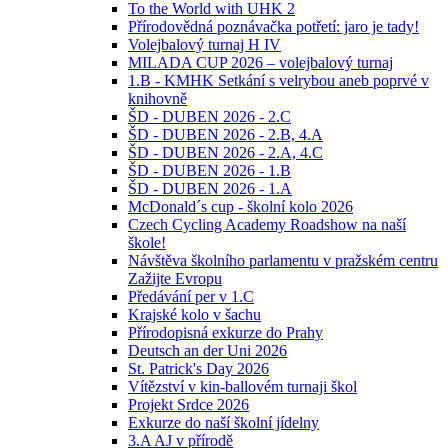
To the World with UHK 2
Přírodovědná poznávačka potřetí: jaro je tady!
Volejbalový turnaj H IV
MILADA CUP 2026 – volejbalový turnaj
1.B - KMHK Setkání s velrybou aneb poprvé v
knihovně
ŠD - DUBEN 2026 - 2.C
ŠD - DUBEN 2026 - 2.B, 4.A
ŠD - DUBEN 2026 - 2.A, 4.C
ŠD - DUBEN 2026 - 1.B
ŠD - DUBEN 2026 - 1.A
McDonald´s cup - školní kolo 2026
Czech Cycling Academy Roadshow na naší
škole!
Návštěva školního parlamentu v pražském centru
Zažijte Evropu
Předávání per v 1.C
Krajské kolo v šachu
Přírodopisná exkurze do Prahy
Deutsch an der Uni 2026
St. Patrick's Day 2026
Vítězství v kin-ballovém turnaji škol
Projekt Srdce 2026
Exkurze do naší školní jídelny
3.A AJ v přírodě