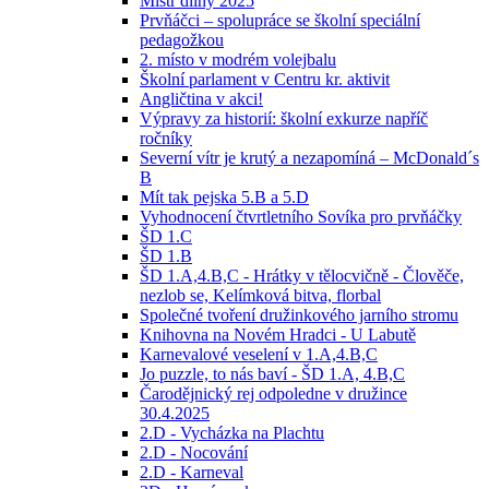
Mistr dílny 2025
Prvňáčci – spolupráce se školní speciální
pedagožkou
2. místo v modrém volejbalu
Školní parlament v Centru kr. aktivit
Angličtina v akci!
Výpravy za historií: školní exkurze napříč
ročníky
Severní vítr je krutý a nezapomíná – McDonald´s
B
Mít tak pejska 5.B a 5.D
Vyhodnocení čtvrtletního Sovíka pro prvňáčky
ŠD 1.C
ŠD 1.B
ŠD 1.A,4.B,C - Hrátky v tělocvičně - Člověče,
nezlob se, Kelímková bitva, florbal
Společné tvoření družinkového jarního stromu
Knihovna na Novém Hradci - U Labutě
Karnevalové veselení v 1.A,4.B,C
Jo puzzle, to nás baví - ŠD 1.A, 4.B,C
Čarodějnický rej odpoledne v družince
30.4.2025
2.D - Vycházka na Plachtu
2.D - Nocování
2.D - Karneval