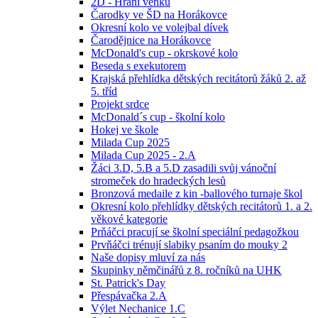
2D - Hraní venku
Čarodky ve ŠD na Horákovce
Okresní kolo ve volejbal dívek
Čarodějnice na Horákovce
McDonald's cup - okrskové kolo
Beseda s exekutorem
Krajská přehlídka dětských recitátorů žáků 2. až
5. tříd
Projekt srdce
McDonald´s cup - školní kolo
Hokej ve škole
Milada Cup 2025
Milada Cup 2025 - 2.A
Žáci 3.D, 5.B a 5.D zasadili svůj vánoční
stromeček do hradeckých lesů
Bronzová medaile z kin -ballového turnaje škol
Okresní kolo přehlídky dětských recitátorů 1. a 2.
věkové kategorie
Prňáčci pracují se školní speciální pedagožkou
Prvňáčci trénují slabiky psaním do mouky 2
Naše dopisy mluví za nás
Skupinky němčinářů z 8. ročníků na UHK
St. Patrick's Day
Přespávačka 2.A
Výlet Nechanice 1.C