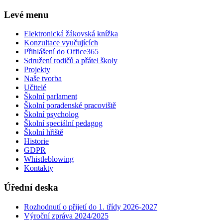
Levé menu
Elektronická žákovská knížka
Konzultace vyučujících
Přihlášení do Office365
Sdružení rodičů a přátel školy
Projekty
Naše tvorba
Učitelé
Školní parlament
Školní poradenské pracoviště
Školní psycholog
Školní speciální pedagog
Školní hřiště
Historie
GDPR
Whistleblowing
Kontakty
Úřední deska
Rozhodnutí o přijetí do 1. třídy 2026-2027
Výroční zpráva 2024/2025