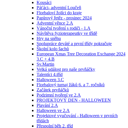
Kousáci
Páťáci- adventní Loučeň
Florbaloví žolíci do kraje
Papírový řetěz - prosinec 2024
Adventní věnce 2.A
Vánoční tvoření s rodiči - 1.A
Návštěva fyzioterapeutky ve třídě
Hry na sněhu
Spolupráce deváté a první třídy pokračuje
Školní kolo šachů
European Xmas Tree Decoration Exchange 2024
3.C + 4.B
Sv.Martin
Velká událost pro naše prvňáčky
Talentíci 4.tříd
Halloween 3.C
Florbalový turnaj žáků 6. a 7. ročníků
Začátek prvňáčků
Podzimní tvoření ve 2.A
PROJEKTOVÝ DEN - HALLOWEEN
Plavání 2.A
Halloween ve 2.A
Projektové vyučování - Halloween v prvních
třídách
Přespolní běh 2. tříd