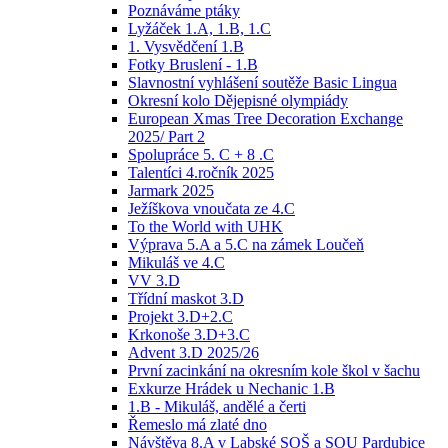
Poznáváme ptáky
Lyžáček 1.A, 1.B, 1.C
1. Vysvědčení 1.B
Fotky Bruslení - 1.B
Slavnostní vyhlášení soutěže Basic Lingua
Okresní kolo Dějepisné olympiády
European Xmas Tree Decoration Exchange
2025/ Part 2
Spolupráce 5. C + 8 .C
Talentíci 4.ročník 2025
Jarmark 2025
Ježíškova vnoučata ze 4.C
To the World with UHK
Výprava 5.A a 5.C na zámek Loučeň
Mikuláš ve 4.C
VV 3.D
Třídní maskot 3.D
Projekt 3.D+2.C
Krkonoše 3.D+3.C
Advent 3.D 2025/26
První zacinkání na okresním kole škol v šachu
Exkurze Hrádek u Nechanic 1.B
1.B - Mikuláš, andělé a čerti
Řemeslo má zlaté dno
Návštěva 8.A v Labské SOŠ a SOU Pardubice