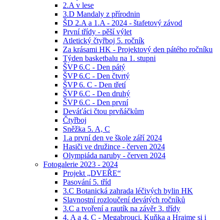
2.A v lese
3.D Mandaly z přírodnin
ŠD 2.A a 1.A - 2024 - štafetový závod
První třídy - pěší výlet
Atletický čtyřboj 5. ročník
Za krásami HK - Projektový den pátého ročníku
Týden basketbalu na 1. stupni
ŠVP 6.C - Den pátý
ŠVP 6.C - Den čtvrtý
ŠVP 6. C - Den třetí
ŠVP 6.C - Den druhý
ŠVP 6.C - Den první
Deváťáci čtou prvňáčkům
Čtyřboj
Sněžka 5. A, C
1.a první den ve škole září 2024
Hasiči ve družince - červen 2024
Olympiáda naruby - červen 2024
Fotogalerie 2023 - 2024
Projekt „DVEŘE“
Pasování 5. tříd
3.C Botanická zahrada léčivých bylin HK
Slavnostní rozloučení devátých ročníků
3.C a tvoření a rautík na závěr 3. třídy
4. A a 4. C - Megabrouci, Kuňka a Hrajme si i