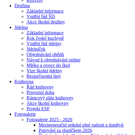
Rozvrhy
Družina
Základní informace
Vnitřní řád ŠD
Akce školní družiny
Jídelna
Základní informace
Rok české kuchyně
Vnitřní řád jídelny
Jídelníček
Objednávání obědů
Návod k objednávání online
Mléko a ovoce do škol
Vize školní jídelny
Bezpečnostní listy
Knihovna
Řád knihovny
Provozní doba
Rámcový plán knihovny
Akce školní knihovny
Projekt ESF
Fotogalerie
Fotogalerie 2025 - 2026
Mezigenerační setkání plné radosti a úsměvů
Putování za sluníčkem 2026