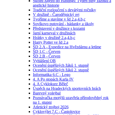
Školní zájezd do Hastings: Týden plný zážitků a
anglické historie
Tradiční rozloučení s devátými ročníky
V družině - Čarodějnický rej
Tvoříme a stavíme v šd 2.a,4.b,c
Sovíkovo putování - hádanky a úkoly
Představení v družince s kozami
Jarní karneval v družinách
Hrátky v družině 2.a,4.b,c
Harry Potter ve šd 2.a
ŠD 2.A - Expedice na Hvězdárnu a letíme
ŠD 1.C - Červen
ŠD 2.B - Červen
Vyhlášení OB
Ocenění úspěšných žáků 1. stupně
Ocenění úspěšných žáků 2. stupně
Informatika 6.C - Lego
4. A Po stopách Karla IV
4. A Cyklokurz Běleč
Úspěch na Hradeckých sportovních hrách
Barevný volejbal
Poznávačka motýlů uzavřela přírodovědný rok
na 1. stupni
Atletický trojboj 2026
Cyklovýlet 7.C - Častolovice