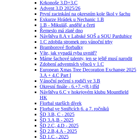
Krkonoše 3.D+3.C
Advent 3.D 2025/26
První zacinkání na okresním kole škol v šachu
Exkurze Hrádek u Nechanic 1.B
1.B - Mikuláš, andělé a čerti
Řemeslo má zlaté dno
Návštěva 8.A v Labské SOŠ a SOU Pardubice
1.C zdobila stromek pro vánoční trhy
Bramborové florbalky
Víte, jak vypadá ryba uvnitř?
Máme šachové talenty, jen se ještě musí narodit
Zdobení adventních věnců v 1.C
European Xmas Tree Decoration Exchange 2025
3.A + 4.C Part I
Vánoční pečení s rodiči ve 3.B
Okresní finále - 6.+7.+(8.) tříd
Návštěva 6.C v hokejovém klubu Mountfield
HK
Florbal starších dívek
Florbal ve Smiřicích 6. a 7. ročníků
ŠD 3.B, C - 2025
ŠD 3.A,B - 2025
ŠD 2.C, 4.D - 2025
ŠD 2.B,4.A - 2025
ŠD 1.C - 2025