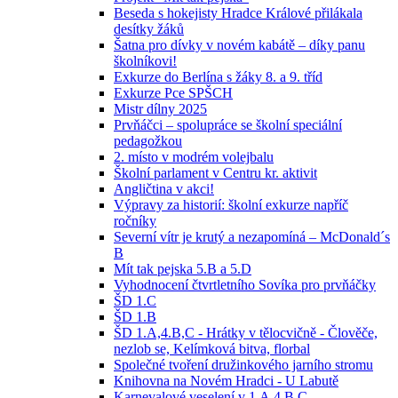
Beseda s hokejisty Hradce Králové přilákala
desítky žáků
Šatna pro dívky v novém kabátě – díky panu
školníkovi!
Exkurze do Berlína s žáky 8. a 9. tříd
Exkurze Pce SPŠCH
Mistr dílny 2025
Prvňáčci – spolupráce se školní speciální
pedagožkou
2. místo v modrém volejbalu
Školní parlament v Centru kr. aktivit
Angličtina v akci!
Výpravy za historií: školní exkurze napříč
ročníky
Severní vítr je krutý a nezapomíná – McDonald´s
B
Mít tak pejska 5.B a 5.D
Vyhodnocení čtvrtletního Sovíka pro prvňáčky
ŠD 1.C
ŠD 1.B
ŠD 1.A,4.B,C - Hrátky v tělocvičně - Člověče,
nezlob se, Kelímková bitva, florbal
Společné tvoření družinkového jarního stromu
Knihovna na Novém Hradci - U Labutě
Karnevalové veselení v 1.A,4.B,C