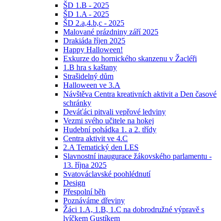
ŠD 1.B - 2025
ŠD 1.A - 2025
ŠD 2.a,4.b,c - 2025
Malované prázdniny září 2025
Drakiáda říjen 2025
Happy Halloween!
Exkurze do hornického skanzenu v Žacléři
1.B hra s kaštany
Strašidelný dům
Halloween ve 3.A
Návštěva Centra kreativních aktivit a Den časové
schránky
Deváťáci pitvali vepřové ledviny
Vezmi svého učitele na hokej
Hudební pohádka 1. a 2. třídy
Centra aktivit ve 4.C
2.A Tematický den LES
Slavnostní inaugurace žákovského parlamentu -
13. října 2025
Svatováclavské poohlédnutí
Design
Přespolní běh
Poznáváme dřeviny
Žáci 1.A, 1.B, 1.C na dobrodružné výpravě s
lvíčkem Gustíkem