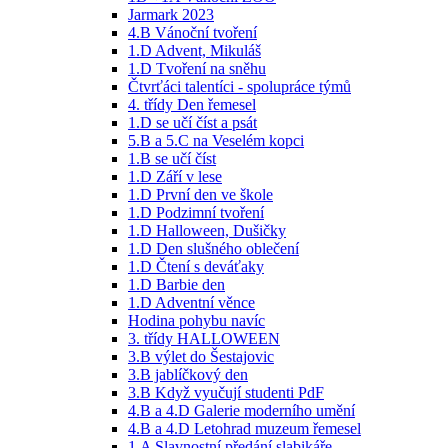
Jarmark 2023
4.B Vánoční tvoření
1.D Advent, Mikuláš
1.D Tvoření na sněhu
Čtvrťáci talentíci - spolupráce týmů
4. třídy Den řemesel
1.D se učí číst a psát
5.B a 5.C na Veselém kopci
1.B se učí číst
1.D Září v lese
1.D První den ve škole
1.D Podzimní tvoření
1.D Halloween, Dušičky
1.D Den slušného oblečení
1.D Čtení s deváťaky
1.D Barbie den
1.D Adventní věnce
Hodina pohybu navíc
3. třídy HALLOWEEN
3.B výlet do Šestajovic
3.B jablíčkový den
3.B Když vyučují studenti PdF
4.B a 4.D Galerie moderního umění
4.B a 4.D Letohrad muzeum řemesel
1.A Slavnostní předání slabikáře