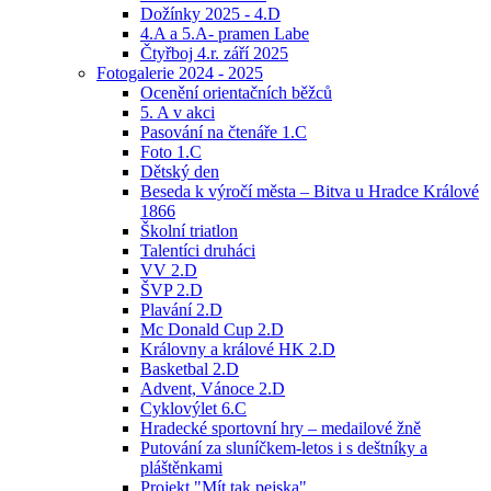
Dožínky 2025 - 4.D
4.A a 5.A- pramen Labe
Čtyřboj 4.r. září 2025
Fotogalerie 2024 - 2025
Ocenění orientačních běžců
5. A v akci
Pasování na čtenáře 1.C
Foto 1.C
Dětský den
Beseda k výročí města – Bitva u Hradce Králové
1866
Školní triatlon
Talentíci druháci
VV 2.D
ŠVP 2.D
Plavání 2.D
Mc Donald Cup 2.D
Královny a králové HK 2.D
Basketbal 2.D
Advent, Vánoce 2.D
Cyklovýlet 6.C
Hradecké sportovní hry – medailové žně
Putování za sluníčkem-letos i s deštníky a
pláštěnkami
Projekt "Mít tak pejska"