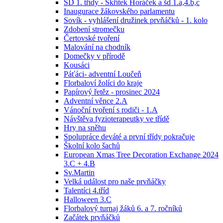
ŠD 1. třídy - Skřítek Horáček a šd 1.a,4.b,c
Inaugurace žákovského parlamentu
Sovík - vyhlášení družinek prvňáčků - 1. kolo
Zdobení stromečku
Čertovské tvoření
Malování na chodník
Domečky v přírodě
Kousáci
Páťáci- adventní Loučeň
Florbaloví žolíci do kraje
Papírový řetěz - prosinec 2024
Adventní věnce 2.A
Vánoční tvoření s rodiči - 1.A
Návštěva fyzioterapeutky ve třídě
Hry na sněhu
Spolupráce deváté a první třídy pokračuje
Školní kolo šachů
European Xmas Tree Decoration Exchange 2024
3.C + 4.B
Sv.Martin
Velká událost pro naše prvňáčky
Talentíci 4.tříd
Halloween 3.C
Florbalový turnaj žáků 6. a 7. ročníků
Začátek prvňáčků