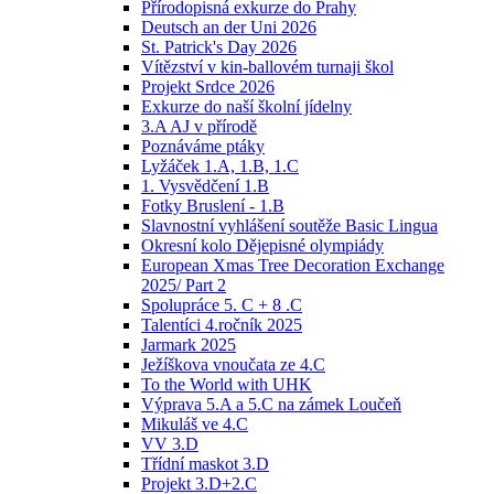
Přírodopisná exkurze do Prahy
Deutsch an der Uni 2026
St. Patrick's Day 2026
Vítězství v kin-ballovém turnaji škol
Projekt Srdce 2026
Exkurze do naší školní jídelny
3.A AJ v přírodě
Poznáváme ptáky
Lyžáček 1.A, 1.B, 1.C
1. Vysvědčení 1.B
Fotky Bruslení - 1.B
Slavnostní vyhlášení soutěže Basic Lingua
Okresní kolo Dějepisné olympiády
European Xmas Tree Decoration Exchange
2025/ Part 2
Spolupráce 5. C + 8 .C
Talentíci 4.ročník 2025
Jarmark 2025
Ježíškova vnoučata ze 4.C
To the World with UHK
Výprava 5.A a 5.C na zámek Loučeň
Mikuláš ve 4.C
VV 3.D
Třídní maskot 3.D
Projekt 3.D+2.C