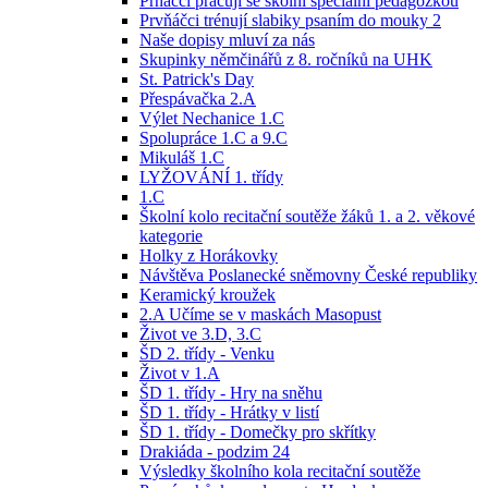
Prňáčci pracují se školní speciální pedagožkou
Prvňáčci trénují slabiky psaním do mouky 2
Naše dopisy mluví za nás
Skupinky němčinářů z 8. ročníků na UHK
St. Patrick's Day
Přespávačka 2.A
Výlet Nechanice 1.C
Spolupráce 1.C a 9.C
Mikuláš 1.C
LYŽOVÁNÍ 1. třídy
1.C
Školní kolo recitační soutěže žáků 1. a 2. věkové
kategorie
Holky z Horákovky
Návštěva Poslanecké sněmovny České republiky
Keramický kroužek
2.A Učíme se v maskách Masopust
Život ve 3.D, 3.C
ŠD 2. třídy - Venku
Život v 1.A
ŠD 1. třídy - Hry na sněhu
ŠD 1. třídy - Hrátky v listí
ŠD 1. třídy - Domečky pro skřítky
Drakiáda - podzim 24
Výsledky školního kola recitační soutěže