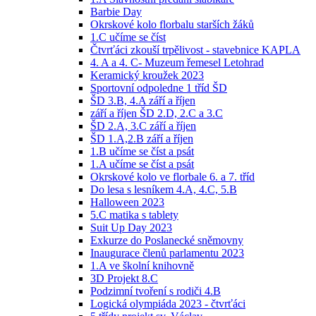
Barbie Day
Okrskové kolo florbalu starších žáků
1.C učíme se číst
Čtvrťáci zkouší trpělivost - stavebnice KAPLA
4. A a 4. C- Muzeum řemesel Letohrad
Keramický kroužek 2023
Sportovní odpoledne 1 tříd ŠD
ŠD 3.B, 4.A září a říjen
září a říjen ŠD 2.D, 2.C a 3.C
ŠD 2.A, 3.C září a říjen
ŠD 1.A,2.B září a říjen
1.B učíme se číst a psát
1.A učíme se číst a psát
Okrskové kolo ve florbale 6. a 7. tříd
Do lesa s lesníkem 4.A, 4.C, 5.B
Halloween 2023
5.C matika s tablety
Suit Up Day 2023
Exkurze do Poslanecké sněmovny
Inaugurace členů parlamentu 2023
1.A ve školní knihovně
3D Projekt 8.C
Podzimní tvoření s rodiči 4.B
Logická olympiáda 2023 - čtvrťáci