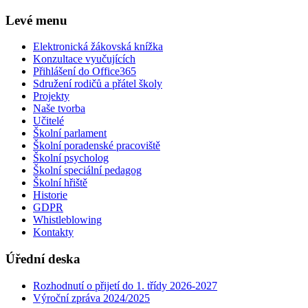
Levé menu
Elektronická žákovská knížka
Konzultace vyučujících
Přihlášení do Office365
Sdružení rodičů a přátel školy
Projekty
Naše tvorba
Učitelé
Školní parlament
Školní poradenské pracoviště
Školní psycholog
Školní speciální pedagog
Školní hřiště
Historie
GDPR
Whistleblowing
Kontakty
Úřední deska
Rozhodnutí o přijetí do 1. třídy 2026-2027
Výroční zpráva 2024/2025