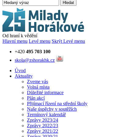
Hledat
Od hraní k vědění
Hlavní menu
Levé menu
Skrýt Levé menu
+420
495 703 100
skola@zshorakhk.cz
Úvod
Aktuality
Zveme vás
Volná místa
Důležité informace
Plán akcí
Přijímací řízení na střední školy
Naše úspěchy v soutěžích
Termínový kalendář
Zprávy 2023/24
Zprávy 2022/23
Zprávy 2021/22
Zprávy 2020/21