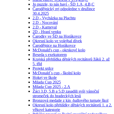
Jo puzzle, to nás baví - ŠD 1.A, 4.B,C
Čarodějnický rej odpoledne v družince
30.4.2025
2.D - Vycházka na Plachtu
2.D - Nocování
2.D - Karneval
2D - Hraní venku
Čarodky ve ŠD na Horákovce
Okresní kolo ve volejbal dívek
Čarodějnice na Horákovce
McDonald's cup - okrskové kolo
Beseda s exekutorem
Krajská přehlídka dětských recitátorů žáků 2. až
5. tříd
Projekt srdce
McDonald´s cup - školní kolo
Hokej ve škole
Milada Cup 2025
Milada Cup 2025 - 2.A
Žáci 3.D, 5.B a 5.D zasadili svůj vánoční
stromeček do hradeckých lesů
Bronzová medaile z kin -ballového turnaje škol
Okresní kolo přehlídky dětských recitátorů 1. a 2.
věkové kategorie