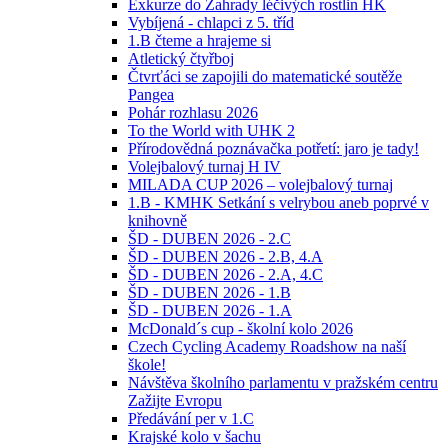
Exkurze do Zahrady léčivých rostlin HK
Vybíjená - chlapci z 5. tříd
1.B čteme a hrajeme si
Atletický čtyřboj
Čtvrťáci se zapojili do matematické soutěže
Pangea
Pohár rozhlasu 2026
To the World with UHK 2
Přírodovědná poznávačka potřetí: jaro je tady!
Volejbalový turnaj H IV
MILADA CUP 2026 – volejbalový turnaj
1.B - KMHK Setkání s velrybou aneb poprvé v
knihovně
ŠD - DUBEN 2026 - 2.C
ŠD - DUBEN 2026 - 2.B, 4.A
ŠD - DUBEN 2026 - 2.A, 4.C
ŠD - DUBEN 2026 - 1.B
ŠD - DUBEN 2026 - 1.A
McDonald´s cup - školní kolo 2026
Czech Cycling Academy Roadshow na naší
škole!
Návštěva školního parlamentu v pražském centru
Zažijte Evropu
Předávání per v 1.C
Krajské kolo v šachu