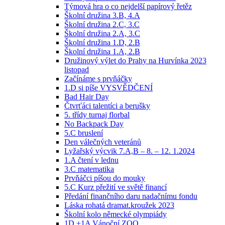
Týmová hra o co nejdelší papírový řetěz
Školní družina 3.B, 4.A
Školní družina 2.C, 3.C
Školní družina 2.A, 3.C
Školní družina 1.D, 2.B
Školní družina 1.A, 2.B
Družinový výlet do Prahy na Hurvínka 2023
listopad
Začínáme s prvňáčky
1.D si píše VYSVĚDČENÍ
Bad Hair Day
Čtvrťáci talentíci a berušky
5. třídy turnaj florbal
No Backpack Day
5.C bruslení
Den válečných veteránů
Lyžařský výcvik 7.A,B – 8. – 12. 1.2024
1.A čtení v lednu
3.C matematika
Prvňáčci píšou do mouky
5.C Kurz přežití ve světě financí
Předání finančního daru nadačnímu fondu
Láska rohatá dramat.kroužek 2023
Školní kolo německé olympiády
1D +1A Vánoční ZOO