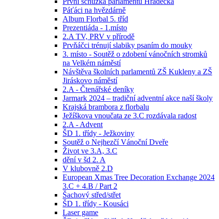
První schůzka parlamentu Hradecka
Páťáci na hvězdárně
Album Florbal 5. tříd
Prezentiáda - 1.místo
2.A TV, PRV v přírodě
Prvňáčci trénují slabiky psaním do mouky
3. místo - Soutěž o zdobení vánočních stromků
na Velkém náměstí
Návštěva školních parlamentů ZŠ Kukleny a ZŠ
Jiráskovo náměstí
2.A - Čtenářské deníky
Jarmark 2024 – tradiční adventní akce naší školy
Krajská brambora z florbalu
Ježíškova vnoučata ze 3.C rozdávala radost
2.A - Advent
ŠD 1. třídy - Ježkoviny
Soutěž o Nejhezčí Vánoční Dveře
Život ve 3.A, 3.C
dění v šd 2. A
V klubovně 2.D
European Xmas Tree Decoration Exchange 2024
3.C + 4.B / Part 2
Šachový střed/střet
ŠD 1. třídy - Kousáci
Laser game