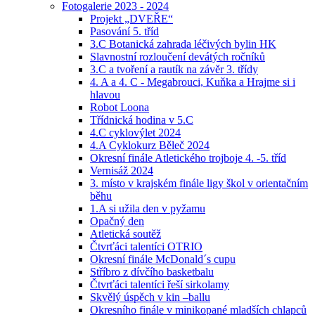
Fotogalerie 2023 - 2024
Projekt „DVEŘE“
Pasování 5. tříd
3.C Botanická zahrada léčivých bylin HK
Slavnostní rozloučení devátých ročníků
3.C a tvoření a rautík na závěr 3. třídy
4. A a 4. C - Megabrouci, Kuňka a Hrajme si i
hlavou
Robot Loona
Třídnická hodina v 5.C
4.C cyklovýlet 2024
4.A Cyklokurz Běleč 2024
Okresní finále Atletického trojboje 4. -5. tříd
Vernisáž 2024
3. místo v krajském finále ligy škol v orientačním
běhu
1.A si užila den v pyžamu
Opačný den
Atletická soutěž
Čtvrťáci talentíci OTRIO
Okresní finále McDonald´s cupu
Stříbro z dívčího basketbalu
Čtvrťáci talentíci řeší sirkolamy
Skvělý úspěch v kin –ballu
Okresního finále v minikopané mladších chlapců