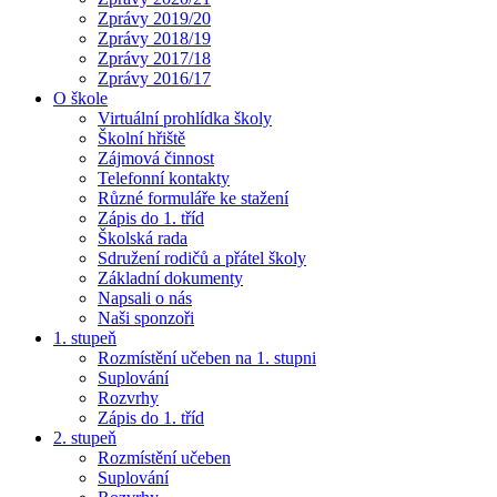
Zprávy 2019/20
Zprávy 2018/19
Zprávy 2017/18
Zprávy 2016/17
O škole
Virtuální prohlídka školy
Školní hřiště
Zájmová činnost
Telefonní kontakty
Různé formuláře ke stažení
Zápis do 1. tříd
Školská rada
Sdružení rodičů a přátel školy
Základní dokumenty
Napsali o nás
Naši sponzoři
1. stupeň
Rozmístění učeben na 1. stupni
Suplování
Rozvrhy
Zápis do 1. tříd
2. stupeň
Rozmístění učeben
Suplování