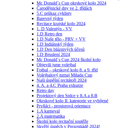
Mc Donald´s Cup okrskové kolo 2024
Čarodějnické dny ve 2. třídách
5.C průkaz cyklisty
Barevný týden
Recitace krajské kolo 2024
1. D Valentýn - VV
1.D Retro den
1.D Naše tělo - PRV + VV
1.D Indiánský týden
1.D Den bláznivých účesů
1.D Bruslení 2024
Mc Donald´s Cup 2024 školní kolo
Objevili jsme volejbal
Fotbal – okrskové kolo 8. a 9. tříd
Volejbalový turnaj Milada Cup
Naši úspěšní recitátoři 2024
4. A. a 4.C Praha exkurze
Retro day
Projektový den Srdce v 8.A a 8.B
Okrskové kolo II. kategorie ve vybíjené
Prvňáci - prostorová orientace
1.A karneval
2.A matematika
Školní kolo recitační soutěže
Skvělý úspěch v Prezentiádě 2024!