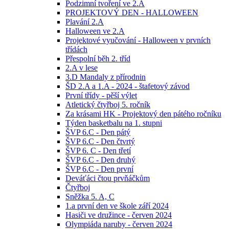
Podzimní tvoření ve 2.A
PROJEKTOVÝ DEN - HALLOWEEN
Plavání 2.A
Halloween ve 2.A
Projektové vyučování - Halloween v prvních
třídách
Přespolní běh 2. tříd
2.A v lese
3.D Mandaly z přírodnin
ŠD 2.A a 1.A - 2024 - štafetový závod
První třídy - pěší výlet
Atletický čtyřboj 5. ročník
Za krásami HK - Projektový den pátého ročníku
Týden basketbalu na 1. stupni
ŠVP 6.C - Den pátý
ŠVP 6.C - Den čtvrtý
ŠVP 6. C - Den třetí
ŠVP 6.C - Den druhý
ŠVP 6.C - Den první
Deváťáci čtou prvňáčkům
Čtyřboj
Sněžka 5. A, C
1.a první den ve škole září 2024
Hasiči ve družince - červen 2024
Olympiáda naruby - červen 2024