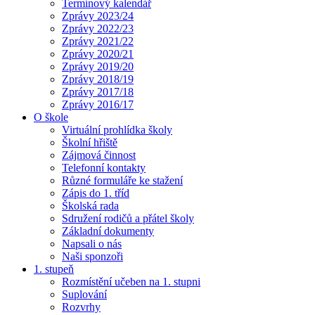
Termínový kalendář
Zprávy 2023/24
Zprávy 2022/23
Zprávy 2021/22
Zprávy 2020/21
Zprávy 2019/20
Zprávy 2018/19
Zprávy 2017/18
Zprávy 2016/17
O škole
Virtuální prohlídka školy
Školní hřiště
Zájmová činnost
Telefonní kontakty
Různé formuláře ke stažení
Zápis do 1. tříd
Školská rada
Sdružení rodičů a přátel školy
Základní dokumenty
Napsali o nás
Naši sponzoři
1. stupeň
Rozmístění učeben na 1. stupni
Suplování
Rozvrhy