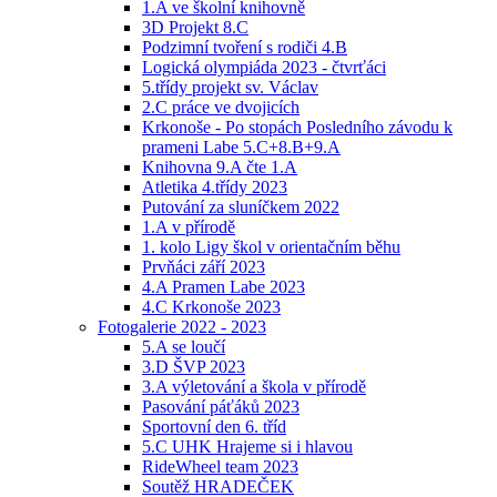
1.A ve školní knihovně
3D Projekt 8.C
Podzimní tvoření s rodiči 4.B
Logická olympiáda 2023 - čtvrťáci
5.třídy projekt sv. Václav
2.C práce ve dvojicích
Krkonoše - Po stopách Posledního závodu k
prameni Labe 5.C+8.B+9.A
Knihovna 9.A čte 1.A
Atletika 4.třídy 2023
Putování za sluníčkem 2022
1.A v přírodě
1. kolo Ligy škol v orientačním běhu
Prvňáci září 2023
4.A Pramen Labe 2023
4.C Krkonoše 2023
Fotogalerie 2022 - 2023
5.A se loučí
3.D ŠVP 2023
3.A výletování a škola v přírodě
Pasování páťáků 2023
Sportovní den 6. tříd
5.C UHK Hrajeme si i hlavou
RideWheel team 2023
Soutěž HRADEČEK