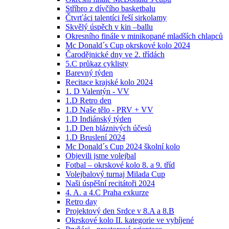
Stříbro z dívčího basketbalu
Čtvrťáci talentíci řeší sirkolamy
Skvělý úspěch v kin –ballu
Okresního finále v minikopané mladších chlapců
Mc Donald´s Cup okrskové kolo 2024
Čarodějnické dny ve 2. třídách
5.C průkaz cyklisty
Barevný týden
Recitace krajské kolo 2024
1. D Valentýn - VV
1.D Retro den
1.D Naše tělo - PRV + VV
1.D Indiánský týden
1.D Den bláznivých účesů
1.D Bruslení 2024
Mc Donald´s Cup 2024 školní kolo
Objevili jsme volejbal
Fotbal – okrskové kolo 8. a 9. tříd
Volejbalový turnaj Milada Cup
Naši úspěšní recitátoři 2024
4. A. a 4.C Praha exkurze
Retro day
Projektový den Srdce v 8.A a 8.B
Okrskové kolo II. kategorie ve vybíjené