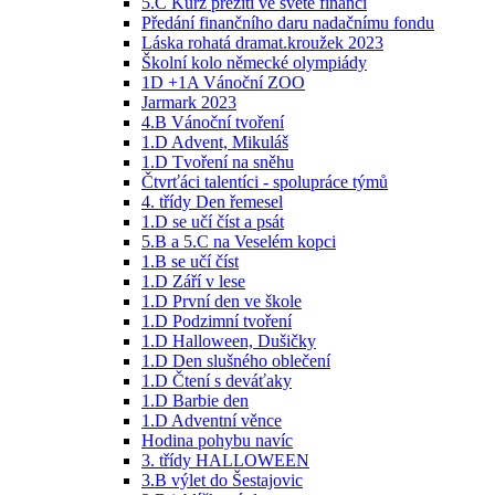
5.C Kurz přežití ve světě financí
Předání finančního daru nadačnímu fondu
Láska rohatá dramat.kroužek 2023
Školní kolo německé olympiády
1D +1A Vánoční ZOO
Jarmark 2023
4.B Vánoční tvoření
1.D Advent, Mikuláš
1.D Tvoření na sněhu
Čtvrťáci talentíci - spolupráce týmů
4. třídy Den řemesel
1.D se učí číst a psát
5.B a 5.C na Veselém kopci
1.B se učí číst
1.D Září v lese
1.D První den ve škole
1.D Podzimní tvoření
1.D Halloween, Dušičky
1.D Den slušného oblečení
1.D Čtení s deváťaky
1.D Barbie den
1.D Adventní věnce
Hodina pohybu navíc
3. třídy HALLOWEEN
3.B výlet do Šestajovic