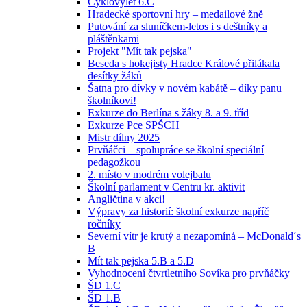
Cyklovýlet 6.C
Hradecké sportovní hry – medailové žně
Putování za sluníčkem-letos i s deštníky a
pláštěnkami
Projekt "Mít tak pejska"
Beseda s hokejisty Hradce Králové přilákala
desítky žáků
Šatna pro dívky v novém kabátě – díky panu
školníkovi!
Exkurze do Berlína s žáky 8. a 9. tříd
Exkurze Pce SPŠCH
Mistr dílny 2025
Prvňáčci – spolupráce se školní speciální
pedagožkou
2. místo v modrém volejbalu
Školní parlament v Centru kr. aktivit
Angličtina v akci!
Výpravy za historií: školní exkurze napříč
ročníky
Severní vítr je krutý a nezapomíná – McDonald´s
B
Mít tak pejska 5.B a 5.D
Vyhodnocení čtvrtletního Sovíka pro prvňáčky
ŠD 1.C
ŠD 1.B