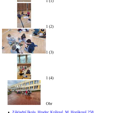
1 (1)
1 (2)
1 (3)
1 (4)
Obr
Základní škola, Hradec Králové, M. Horákové 258