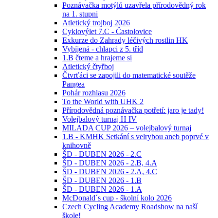
Poznávačka motýlů uzavřela přírodovědný rok
na 1. stupni
Atletický trojboj 2026
Cyklovýlet 7.C - Častolovice
Exkurze do Zahrady léčivých rostlin HK
Vybíjená - chlapci z 5. tříd
1.B čteme a hrajeme si
Atletický čtyřboj
Čtvrťáci se zapojili do matematické soutěže
Pangea
Pohár rozhlasu 2026
To the World with UHK 2
Přírodovědná poznávačka potřetí: jaro je tady!
Volejbalový turnaj H IV
MILADA CUP 2026 – volejbalový turnaj
1.B - KMHK Setkání s velrybou aneb poprvé v
knihovně
ŠD - DUBEN 2026 - 2.C
ŠD - DUBEN 2026 - 2.B, 4.A
ŠD - DUBEN 2026 - 2.A, 4.C
ŠD - DUBEN 2026 - 1.B
ŠD - DUBEN 2026 - 1.A
McDonald´s cup - školní kolo 2026
Czech Cycling Academy Roadshow na naší
škole!