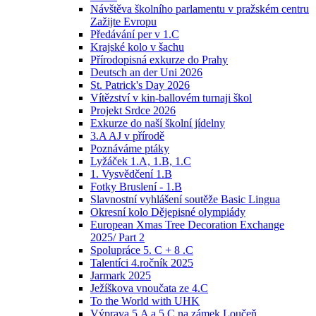
Návštěva školního parlamentu v pražském centru
Zažijte Evropu
Předávání per v 1.C
Krajské kolo v šachu
Přírodopisná exkurze do Prahy
Deutsch an der Uni 2026
St. Patrick's Day 2026
Vítězství v kin-ballovém turnaji škol
Projekt Srdce 2026
Exkurze do naší školní jídelny
3.A AJ v přírodě
Poznáváme ptáky
Lyžáček 1.A, 1.B, 1.C
1. Vysvědčení 1.B
Fotky Bruslení - 1.B
Slavnostní vyhlášení soutěže Basic Lingua
Okresní kolo Dějepisné olympiády
European Xmas Tree Decoration Exchange
2025/ Part 2
Spolupráce 5. C + 8 .C
Talentíci 4.ročník 2025
Jarmark 2025
Ježíškova vnoučata ze 4.C
To the World with UHK
Výprava 5.A a 5.C na zámek Loučeň