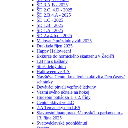
ŠD 3.A,B - 2025
ŠD 2.C, 4.D - 2025
ŠD 2.B,4.A - 2025
ŠD 1.C - 2025
ŠD 1.B - 2025
ŠD 1.A - 2025
ŠD 2.a,4.b,c - 2025
Malované prázdniny září 2025
Drakiáda říjen 2025
Happy Halloween!
Exkurze do hornického skanzenu v Žacléři
1.B hra s kaštany
Strašidelný dům
Halloween ve 3.A
Návštěva Centra kreativních aktivit a Den časové
schránky
Deváťáci pitvali vepřové ledviny
Vezmi svého učitele na hokej
Hudební pohádka 1. a 2. třídy
Centra aktivit ve 4.C
2.A Tematický den LES
Slavnostní inaugurace žákovského parlamentu -
13. října 2025
Svatováclavské poohlédnutí