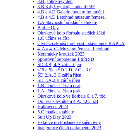
3.B jablíčkový den
3.B Když vyučují studenti PdF
4.B a 4.D Galerie moderního umění
4.B a 4.D Letohrad muzeum řemesel
1.A Slavnostní předání slabikáře
Barbie Day
Okrskové kolo florbalu starších žáků
1.C učíme se číst
Čtvrťáci zkouší trpělivost - stavebnice KAPLA
4. A a 4. C- Muzeum řemesel Letohrad
Keramický kroužek 2023
Sportovní odpoledne 1 tříd ŠD
ŠD 3.B, 4.A září a říjen
září a říjen ŠD 2.D, 2.C a 3.C
ŠD 2.A, 3.C září a říjen
ŠD 1.A,2.B září a říjen
1.B učíme se číst a psát
1.A učíme se číst a psát
Okrskové kolo ve florbale 6. a 7. tříd
Do lesa s lesníkem 4.A, 4.C, 5.B
Halloween 2023
5.C matika s tablety
Suit Up Day 2023
Exkurze do Poslanecké sněmovny
Inaugurace členů parlamentu 2023