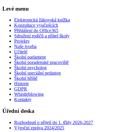
Levé menu
Elektronická žákovská knížka
Konzultace vyučujících
Přihlášení do Office365
Sdružení rodičů a přátel školy
Projekty
Naše tvorba
Učitelé
Školní parlament
Školní poradenské pracoviště
Školní psycholog
Školní speciální pedagog
Školní hřiště
Historie
GDPR
Whistleblowing
Kontakty
Úřední deska
Rozhodnutí o přijetí do 1. třídy 2026-2027
Výroční zpráva 2024/2025