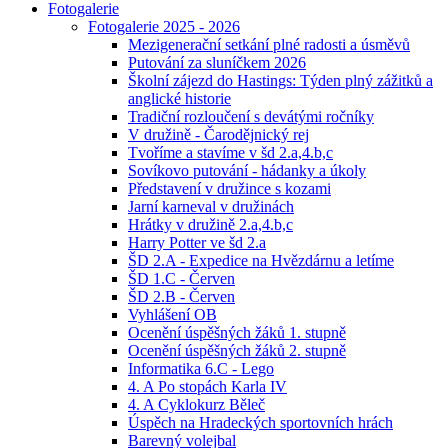
Fotogalerie
Fotogalerie 2025 - 2026
Mezigenerační setkání plné radosti a úsměvů
Putování za sluníčkem 2026
Školní zájezd do Hastings: Týden plný zážitků a
anglické historie
Tradiční rozloučení s devátými ročníky
V družině - Čarodějnický rej
Tvoříme a stavíme v šd 2.a,4.b,c
Sovíkovo putování - hádanky a úkoly
Představení v družince s kozami
Jarní karneval v družinách
Hrátky v družině 2.a,4.b,c
Harry Potter ve šd 2.a
ŠD 2.A - Expedice na Hvězdárnu a letíme
ŠD 1.C - Červen
ŠD 2.B - Červen
Vyhlášení OB
Ocenění úspěšných žáků 1. stupně
Ocenění úspěšných žáků 2. stupně
Informatika 6.C - Lego
4. A Po stopách Karla IV
4. A Cyklokurz Běleč
Úspěch na Hradeckých sportovních hrách
Barevný volejbal