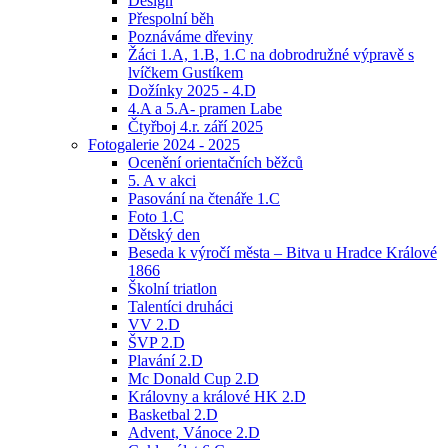
Design
Přespolní běh
Poznáváme dřeviny
Žáci 1.A, 1.B, 1.C na dobrodružné výpravě s
lvíčkem Gustíkem
Dožínky 2025 - 4.D
4.A a 5.A- pramen Labe
Čtyřboj 4.r. září 2025
Fotogalerie 2024 - 2025
Ocenění orientačních běžců
5. A v akci
Pasování na čtenáře 1.C
Foto 1.C
Dětský den
Beseda k výročí města – Bitva u Hradce Králové
1866
Školní triatlon
Talentíci druháci
VV 2.D
ŠVP 2.D
Plavání 2.D
Mc Donald Cup 2.D
Královny a králové HK 2.D
Basketbal 2.D
Advent, Vánoce 2.D