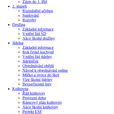
Zápis do 1. tříd
2. stupeň
Rozmístění učeben
Suplování
Rozvrhy
Družina
Základní informace
Vnitřní řád ŠD
Akce školní družiny
Jídelna
Základní informace
Rok české kuchyně
Vnitřní řád jídelny
Jídelníček
Objednávání obědů
Návod k objednávání online
Mléko a ovoce do škol
Vize školní jídelny
Bezpečnostní listy
Knihovna
Řád knihovny
Provozní doba
Rámcový plán knihovny
Akce školní knihovny
Projekt ESF