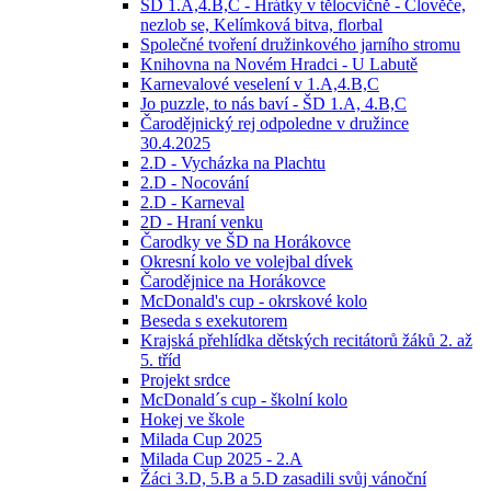
ŠD 1.A,4.B,C - Hrátky v tělocvičně - Člověče,
nezlob se, Kelímková bitva, florbal
Společné tvoření družinkového jarního stromu
Knihovna na Novém Hradci - U Labutě
Karnevalové veselení v 1.A,4.B,C
Jo puzzle, to nás baví - ŠD 1.A, 4.B,C
Čarodějnický rej odpoledne v družince
30.4.2025
2.D - Vycházka na Plachtu
2.D - Nocování
2.D - Karneval
2D - Hraní venku
Čarodky ve ŠD na Horákovce
Okresní kolo ve volejbal dívek
Čarodějnice na Horákovce
McDonald's cup - okrskové kolo
Beseda s exekutorem
Krajská přehlídka dětských recitátorů žáků 2. až
5. tříd
Projekt srdce
McDonald´s cup - školní kolo
Hokej ve škole
Milada Cup 2025
Milada Cup 2025 - 2.A
Žáci 3.D, 5.B a 5.D zasadili svůj vánoční