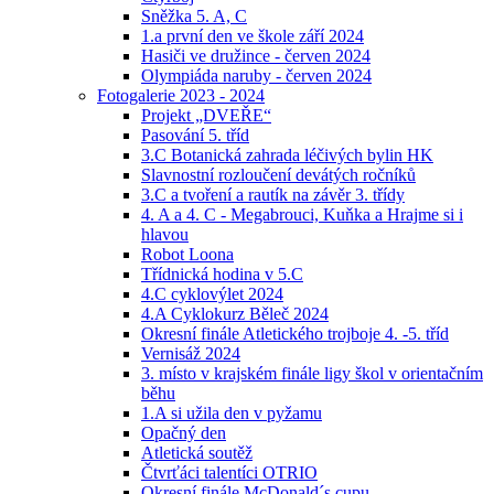
Sněžka 5. A, C
1.a první den ve škole září 2024
Hasiči ve družince - červen 2024
Olympiáda naruby - červen 2024
Fotogalerie 2023 - 2024
Projekt „DVEŘE“
Pasování 5. tříd
3.C Botanická zahrada léčivých bylin HK
Slavnostní rozloučení devátých ročníků
3.C a tvoření a rautík na závěr 3. třídy
4. A a 4. C - Megabrouci, Kuňka a Hrajme si i
hlavou
Robot Loona
Třídnická hodina v 5.C
4.C cyklovýlet 2024
4.A Cyklokurz Běleč 2024
Okresní finále Atletického trojboje 4. -5. tříd
Vernisáž 2024
3. místo v krajském finále ligy škol v orientačním
běhu
1.A si užila den v pyžamu
Opačný den
Atletická soutěž
Čtvrťáci talentíci OTRIO
Okresní finále McDonald´s cupu