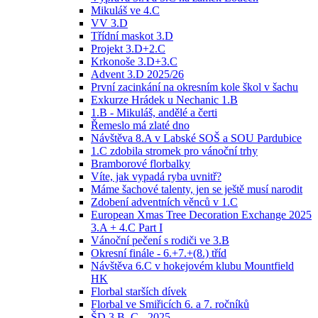
Mikuláš ve 4.C
VV 3.D
Třídní maskot 3.D
Projekt 3.D+2.C
Krkonoše 3.D+3.C
Advent 3.D 2025/26
První zacinkání na okresním kole škol v šachu
Exkurze Hrádek u Nechanic 1.B
1.B - Mikuláš, andělé a čerti
Řemeslo má zlaté dno
Návštěva 8.A v Labské SOŠ a SOU Pardubice
1.C zdobila stromek pro vánoční trhy
Bramborové florbalky
Víte, jak vypadá ryba uvnitř?
Máme šachové talenty, jen se ještě musí narodit
Zdobení adventních věnců v 1.C
European Xmas Tree Decoration Exchange 2025
3.A + 4.C Part I
Vánoční pečení s rodiči ve 3.B
Okresní finále - 6.+7.+(8.) tříd
Návštěva 6.C v hokejovém klubu Mountfield
HK
Florbal starších dívek
Florbal ve Smiřicích 6. a 7. ročníků
ŠD 3.B, C - 2025