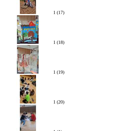
1 (17)
1 (18)
1 (19)
1 (20)