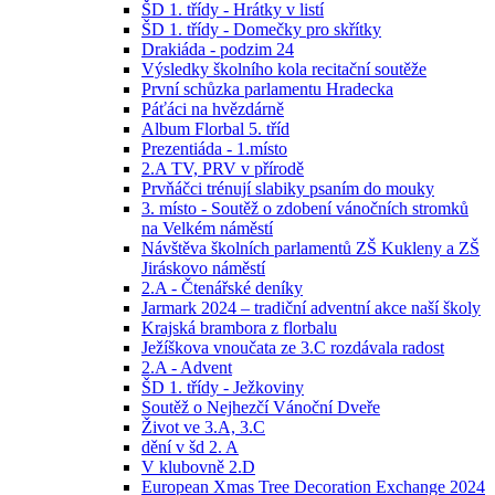
ŠD 1. třídy - Hrátky v listí
ŠD 1. třídy - Domečky pro skřítky
Drakiáda - podzim 24
Výsledky školního kola recitační soutěže
První schůzka parlamentu Hradecka
Páťáci na hvězdárně
Album Florbal 5. tříd
Prezentiáda - 1.místo
2.A TV, PRV v přírodě
Prvňáčci trénují slabiky psaním do mouky
3. místo - Soutěž o zdobení vánočních stromků
na Velkém náměstí
Návštěva školních parlamentů ZŠ Kukleny a ZŠ
Jiráskovo náměstí
2.A - Čtenářské deníky
Jarmark 2024 – tradiční adventní akce naší školy
Krajská brambora z florbalu
Ježíškova vnoučata ze 3.C rozdávala radost
2.A - Advent
ŠD 1. třídy - Ježkoviny
Soutěž o Nejhezčí Vánoční Dveře
Život ve 3.A, 3.C
dění v šd 2. A
V klubovně 2.D
European Xmas Tree Decoration Exchange 2024