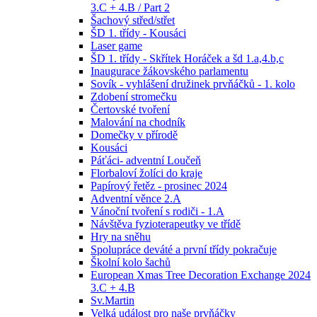
3.C + 4.B / Part 2
Šachový střed/střet
ŠD 1. třídy - Kousáci
Laser game
ŠD 1. třídy - Skřítek Horáček a šd 1.a,4.b,c
Inaugurace žákovského parlamentu
Sovík - vyhlášení družinek prvňáčků - 1. kolo
Zdobení stromečku
Čertovské tvoření
Malování na chodník
Domečky v přírodě
Kousáci
Páťáci- adventní Loučeň
Florbaloví žolíci do kraje
Papírový řetěz - prosinec 2024
Adventní věnce 2.A
Vánoční tvoření s rodiči - 1.A
Návštěva fyzioterapeutky ve třídě
Hry na sněhu
Spolupráce deváté a první třídy pokračuje
Školní kolo šachů
European Xmas Tree Decoration Exchange 2024
3.C + 4.B
Sv.Martin
Velká událost pro naše prvňáčky