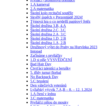
Prvňáci - prostorová orientace
1.A karneval
2.A matematika
Školní kolo recitační soutěže
Skvělý úspěch v Prezentiádě 2024!
Týmová hra o co nejdelší papírový řetěz
Školní družina 3.B, 4.A
Školní družina 2.C, 3.C
Školní družina 2.A, 3.C
Školní družina 1.D, 2.B
Školní družina 1.A, 2.B
Družinový výlet do Prahy na Hurvínka 2023
listopad
Začínáme s prvňáčky
1.D si píše VYSVĚDČENÍ
Bad Hair Day
Čtvrťáci talentíci a berušky
5. třídy turnaj florbal
No Backpack Day
5.C bruslení
Den válečných veteránů
Lyžařský výcvik 7.A,B – 8. – 12. 1.2024
1.A čtení v lednu
3.C matematika
Prvňáčci píšou do mouky