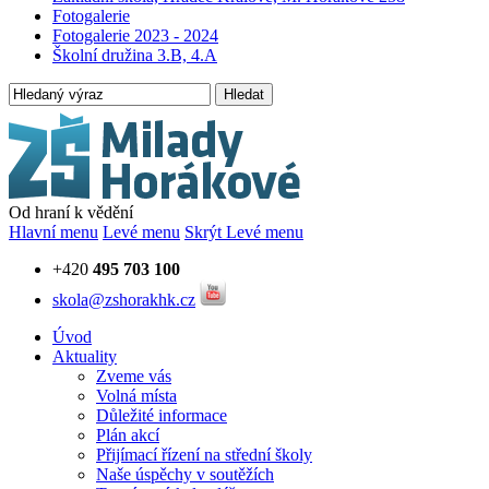
Fotogalerie
Fotogalerie 2023 - 2024
Školní družina 3.B, 4.A
Hledat
Od hraní k vědění
Hlavní menu
Levé menu
Skrýt Levé menu
+420
495 703 100
skola@zshorakhk.cz
Úvod
Aktuality
Zveme vás
Volná místa
Důležité informace
Plán akcí
Přijímací řízení na střední školy
Naše úspěchy v soutěžích