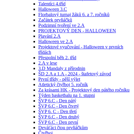
Talentíci 4.tříd
Halloween 3.C
Florbalový turnaj žáků 6. a 7. ročníků
Začátek prvňáčků
Podzimní tvoření ve 2.A
PROJEKTOVÝ DEN - HALLOWEEN
Plavání 2.A
Halloween ve 2.A
Projektové vyučování - Halloween v prvních
třídách
Přespolní běh 2. tříd
2.A v lese
3.D Mandaly z přírodnin
ŠD 2.A a 1.A - 2024 - štafetový závod
První třídy - pěší výlet
Atletický čtyřboj 5. ročník
Za krásami HK - Projektový den pátého ročníku
Týden basketbalu na 1. stupni
ŠVP 6.C - Den pátý
ŠVP 6.C - Den čtvrtý
ŠVP 6. C - Den třetí
ŠVP 6.C - Den druhý
ŠVP 6.C - Den první
Deváťáci čtou prvňáčkům
Čtyřboj