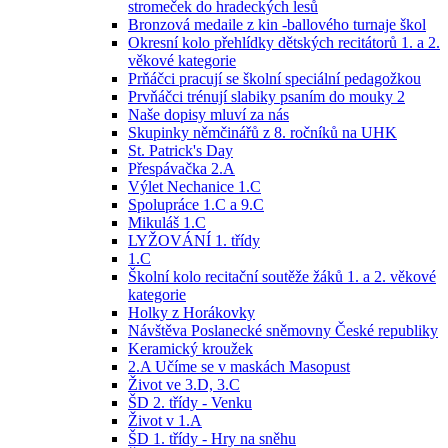
stromeček do hradeckých lesů
Bronzová medaile z kin -ballového turnaje škol
Okresní kolo přehlídky dětských recitátorů 1. a 2.
věkové kategorie
Prňáčci pracují se školní speciální pedagožkou
Prvňáčci trénují slabiky psaním do mouky 2
Naše dopisy mluví za nás
Skupinky němčinářů z 8. ročníků na UHK
St. Patrick's Day
Přespávačka 2.A
Výlet Nechanice 1.C
Spolupráce 1.C a 9.C
Mikuláš 1.C
LYŽOVÁNÍ 1. třídy
1.C
Školní kolo recitační soutěže žáků 1. a 2. věkové
kategorie
Holky z Horákovky
Návštěva Poslanecké sněmovny České republiky
Keramický kroužek
2.A Učíme se v maskách Masopust
Život ve 3.D, 3.C
ŠD 2. třídy - Venku
Život v 1.A
ŠD 1. třídy - Hry na sněhu