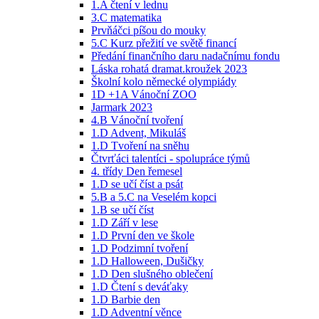
1.A čtení v lednu
3.C matematika
Prvňáčci píšou do mouky
5.C Kurz přežití ve světě financí
Předání finančního daru nadačnímu fondu
Láska rohatá dramat.kroužek 2023
Školní kolo německé olympiády
1D +1A Vánoční ZOO
Jarmark 2023
4.B Vánoční tvoření
1.D Advent, Mikuláš
1.D Tvoření na sněhu
Čtvrťáci talentíci - spolupráce týmů
4. třídy Den řemesel
1.D se učí číst a psát
5.B a 5.C na Veselém kopci
1.B se učí číst
1.D Září v lese
1.D První den ve škole
1.D Podzimní tvoření
1.D Halloween, Dušičky
1.D Den slušného oblečení
1.D Čtení s deváťaky
1.D Barbie den
1.D Adventní věnce