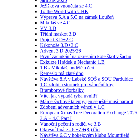
Jarmark 2025
Ježíškova vnoučata ze 4.C
To the World with UHK
Výprava 5.A a 5.C na zámek Loučeň
Mikuláš ve 4.C
VV 3.D
Třídní maskot 3.D
Projekt 3.D+2.C
Krkonoše 3.D+3.C
Advent 3.D 2025/26
První zacinkání na okresním kole škol v šachu
Exkurze Hrádek u Nechanic 1.B
1.B - Mikuláš, andělé a čerti
Řemeslo má zlaté dno
Návštěva 8.A v Labské SOŠ a SOU Pardubice
1.C zdobila stromek pro vánoční trhy
Bramborové florbalky
Víte, jak vypadá ryba uvnitř?
Máme šachové talenty, jen se ještě musí narodit
Zdobení adventních věnců v 1.C
European Xmas Tree Decoration Exchange 2025
3.A + 4.C Part I
Vánoční pečení s rodiči ve 3.B
Okresní finále - 6.+7.+(8.) tříd
Návštěva 6.C v hokejovém klubu Mountfield