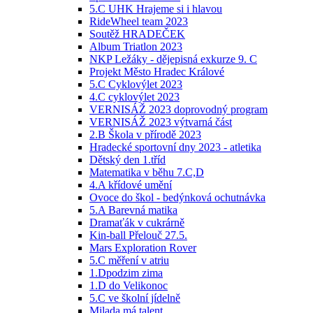
5.C UHK Hrajeme si i hlavou
RideWheel team 2023
Soutěž HRADEČEK
Album Triatlon 2023
NKP Ležáky - dějepisná exkurze 9. C
Projekt Město Hradec Králové
5.C Cyklovýlet 2023
4.C cyklovýlet 2023
VERNISÁŽ 2023 doprovodný program
VERNISÁŽ 2023 výtvarná část
2.B Škola v přírodě 2023
Hradecké sportovní dny 2023 - atletika
Dětský den 1.tříd
Matematika v běhu 7.C,D
4.A křídové umění
Ovoce do škol - bedýnková ochutnávka
5.A Barevná matika
Dramaťák v cukrárně
Kin-ball Přelouč 27.5.
Mars Exploration Rover
5.C měření v atriu
1.Dpodzim zima
1.D do Velikonoc
5.C ve školní jídelně
Milada má talent