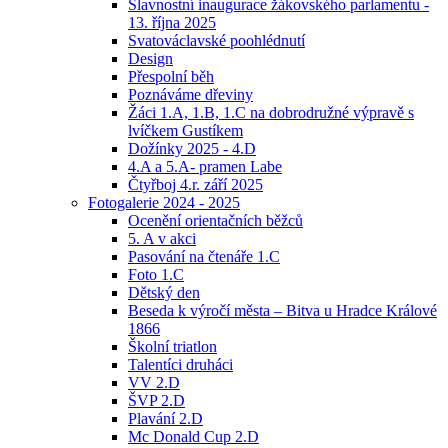
Slavnostní inaugurace žákovského parlamentu -
13. října 2025
Svatováclavské poohlédnutí
Design
Přespolní běh
Poznáváme dřeviny
Žáci 1.A, 1.B, 1.C na dobrodružné výpravě s
lvíčkem Gustíkem
Dožínky 2025 - 4.D
4.A a 5.A- pramen Labe
Čtyřboj 4.r. září 2025
Fotogalerie 2024 - 2025
Ocenění orientačních běžců
5. A v akci
Pasování na čtenáře 1.C
Foto 1.C
Dětský den
Beseda k výročí města – Bitva u Hradce Králové
1866
Školní triatlon
Talentíci druháci
VV 2.D
ŠVP 2.D
Plavání 2.D
Mc Donald Cup 2.D