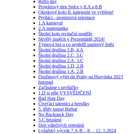
Retro day
Projektový den Srdce v 8.A a 8.B
Okrskové kolo II. kategorie ve vybíjené
Prvňáci - prostorová orientace
1.A karneval
2.A matematika
Školní kolo recitační soutěže
Skvělý úspěch v Prezentiádě 2024!
Týmová hra o co nejdelší papírový řetěz
Školní družina 3.B, 4.A
Školní družina 2.C, 3.C
Školní družina 2.A, 3.C
Školní družina 1.D, 2.B
Školní družina 1.A, 2.B
Družinový výlet do Prahy na Hurvínka 2023
listopad
Začínáme s prvňáčky
1.D si píše VYSVĚDČENÍ
Bad Hair Day
Čtvrťáci talentíci a berušky
5. třídy turnaj florbal
No Backpack Day
5.C bruslení
Den válečných veteránů
Lyžařský výcvik 7.A,B – 8. – 12. 1.2024