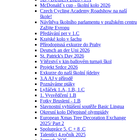
McDonald´s cup - školní kolo 2026
Czech Cycling Academy Roadshow na naší
škole!
Návštěva školního parlamentu v pražském centru
Zažijte Evropu
Předávání per v 1.C
Krajské kolo v šachu
Přírodopisná exkurze do Prahy
Deutsch an der Uni 2026
St. Patrick's Day 2026
Vítězství v kin-ballovém turnaji škol
Projekt Srdce 2026
Exkurze do naší školní jídelny
3.A AJ v přírodě
Poznáváme ptáky
Lyžáček 1.A, 1.B, 1.C
1. Vysvědčení 1.B
Fotky Bruslení - 1.B
Slavnostní vyhlášení soutěže Basic Lingua
Okresní kolo Dějepisné olympiády
European Xmas Tree Decoration Exchange
2025/ Part 2
Spolupráce 5. C + 8 .C
Talentíci 4.ročník 2025