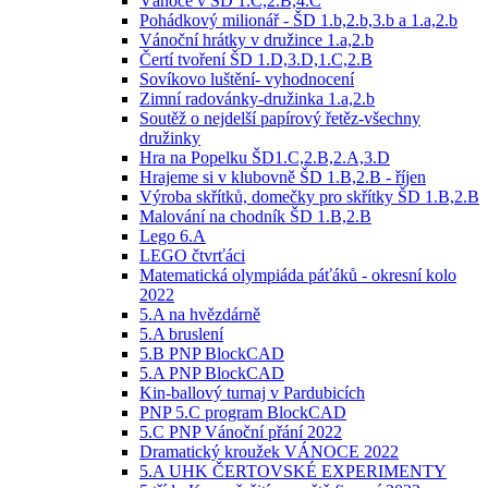
Vánoce v ŠD 1.C,2.B,4.C
Pohádkový milionář - ŠD 1.b,2.b,3.b a 1.a,2.b
Vánoční hrátky v družince 1.a,2.b
Čertí tvoření ŠD 1.D,3.D,1.C,2.B
Sovíkovo luštění- vyhodnocení
Zimní radovánky-družinka 1.a,2.b
Soutěž o nejdelší papírový řetěz-všechny
družinky
Hra na Popelku ŠD1.C,2.B,2.A,3.D
Hrajeme si v klubovně ŠD 1.B,2.B - říjen
Výroba skřítků, domečky pro skřítky ŠD 1.B,2.B
Malování na chodník ŠD 1.B,2.B
Lego 6.A
LEGO čtvrťáci
Matematická olympiáda páťáků - okresní kolo
2022
5.A na hvězdárně
5.A bruslení
5.B PNP BlockCAD
5.A PNP BlockCAD
Kin-ballový turnaj v Pardubicích
PNP 5.C program BlockCAD
5.C PNP Vánoční přání 2022
Dramatický kroužek VÁNOCE 2022
5.A UHK ČERTOVSKÉ EXPERIMENTY