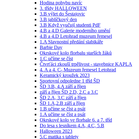
Hodina pohybu navíc
3. třídy HALLOWEEN
3.B výlet do Šestajovic
3.B jablíčkový den
3.B Když vyučují studenti PdF
4.B a 4.D Galerie moderního umění
4.B a 4.D Letohrad muzeum řemesel
1.A Slavnostní předání slabikáře
Barbie Day
Okrskové kolo florbalu starších žáků
1.C učíme se číst
Čtvrťáci zkouší trpělivost - stavebnice KAPLA
4. A a 4. C- Muzeum řemesel Letohrad
Keramický kroužek 2023
Sportovní odpoledne 1 tříd ŠD
ŠD 3.B, 4.A září a říjen
září a říjen ŠD 2.D, 2.C a 3.C
ŠD 2.A, 3.C září a říjen
ŠD 1.A,2.B září a říjen
1.B učíme se číst a psát
1.A učíme se číst a psát
Okrskové kolo ve florbale 6. a 7. tříd
Do lesa s lesníkem 4.A, 4.C, 5.B
Halloween 2023
5.C matika s tablety