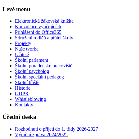
Levé menu
Elektronická žákovská knížka
Konzultace vyučujících
Přihlášení do Office365
Sdružení rodičů a přátel školy
Projekty
Naše tvorba
Učitelé
Školní parlament
Školní poradenské pracoviště
Školní psycholog
Školní speciální pedagog
Školní hřiště
Historie
GDPR
Whistleblowing
Kontakty
Úřední deska
Rozhodnutí o přijetí do 1. třídy 2026-2027
Výroční zpráva 2024/2025