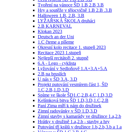
Tvoření na vánoce ŠD 1.B 2.B 3.B
Hry a soutěže v tělocvičně 1.B 2.B .3.B
Halloween 1.B, 2.B, 3.B
LYŽAŘSKÁ ŠKOLA druháci
2.B KARNEVAL
Klokan 2023
Deutsch an der Uni
1.C čteme a píšeme
Okresní kolo recitace 1. stupeň 2023
Recitace 2023 1.stupeň
Nejlepší recitátoři 2. stupně
6.A - Lego - cyklista
Lyžování v Sedloňově 1.A+3.A+5.A
2.B na bruslích
U nás v ŠD 3.A, 3.D
Projekt putování vesmírem část 1, ŠD
1.C,2.B,1.D,3.D
Spíme ve škole ŠD1.C,2.B,4.C,1.D,3.D
Kelímková bitva ŠD 1.D,3.D,1.C,2.B
Paní Zima míří k nám do družinek
Zimní radovánky v ŠD 1.D,3.D
Zimní stavby s kamarády ve družince 1.a,2.b
Hrátky v družině 1.a,2.b - stavby a hry
Putování tří králů v družince 1.b,2.b,3.b a 1.a