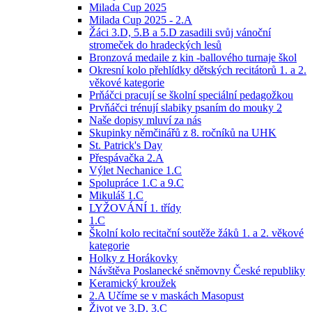
Milada Cup 2025
Milada Cup 2025 - 2.A
Žáci 3.D, 5.B a 5.D zasadili svůj vánoční
stromeček do hradeckých lesů
Bronzová medaile z kin -ballového turnaje škol
Okresní kolo přehlídky dětských recitátorů 1. a 2.
věkové kategorie
Prňáčci pracují se školní speciální pedagožkou
Prvňáčci trénují slabiky psaním do mouky 2
Naše dopisy mluví za nás
Skupinky němčinářů z 8. ročníků na UHK
St. Patrick's Day
Přespávačka 2.A
Výlet Nechanice 1.C
Spolupráce 1.C a 9.C
Mikuláš 1.C
LYŽOVÁNÍ 1. třídy
1.C
Školní kolo recitační soutěže žáků 1. a 2. věkové
kategorie
Holky z Horákovky
Návštěva Poslanecké sněmovny České republiky
Keramický kroužek
2.A Učíme se v maskách Masopust
Život ve 3.D, 3.C