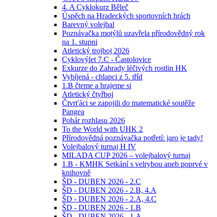
4. A Cyklokurz Běleč
Úspěch na Hradeckých sportovních hrách
Barevný volejbal
Poznávačka motýlů uzavřela přírodovědný rok
na 1. stupni
Atletický trojboj 2026
Cyklovýlet 7.C - Častolovice
Exkurze do Zahrady léčivých rostlin HK
Vybíjená - chlapci z 5. tříd
1.B čteme a hrajeme si
Atletický čtyřboj
Čtvrťáci se zapojili do matematické soutěže
Pangea
Pohár rozhlasu 2026
To the World with UHK 2
Přírodovědná poznávačka potřetí: jaro je tady!
Volejbalový turnaj H IV
MILADA CUP 2026 – volejbalový turnaj
1.B - KMHK Setkání s velrybou aneb poprvé v
knihovně
ŠD - DUBEN 2026 - 2.C
ŠD - DUBEN 2026 - 2.B, 4.A
ŠD - DUBEN 2026 - 2.A, 4.C
ŠD - DUBEN 2026 - 1.B
ŠD - DUBEN 2026 - 1.A