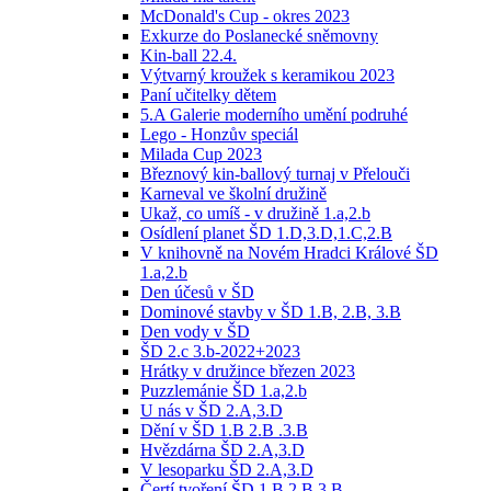
McDonald's Cup - okres 2023
Exkurze do Poslanecké sněmovny
Kin-ball 22.4.
Výtvarný kroužek s keramikou 2023
Paní učitelky dětem
5.A Galerie moderního umění podruhé
Lego - Honzův speciál
Milada Cup 2023
Březnový kin-ballový turnaj v Přelouči
Karneval ve školní družině
Ukaž, co umíš - v družině 1.a,2.b
Osídlení planet ŠD 1.D,3.D,1.C,2.B
V knihovně na Novém Hradci Králové ŠD
1.a,2.b
Den účesů v ŠD
Dominové stavby v ŠD 1.B, 2.B, 3.B
Den vody v ŠD
ŠD 2.c 3.b-2022+2023
Hrátky v družince březen 2023
Puzzlemánie ŠD 1.a,2.b
U nás v ŠD 2.A,3.D
Dění v ŠD 1.B 2.B .3.B
Hvězdárna ŠD 2.A,3.D
V lesoparku ŠD 2.A,3.D
Čertí tvoření ŠD 1.B 2.B 3.B