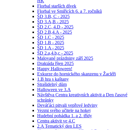
HK
Florbal starších dívek
Florbal ve Smiřicích 6. a 7. ročníků
ŠD 3.B, C - 2025
ŠD 3.A,B - 2025
ŠD 2.C, 4.D - 2025
ŠD 2.B,4.A - 2025
ŠD 1.C - 2025
ŠD 1.B - 2025
ŠD 1.A - 2025
ŠD 2.a,4.b,c - 2025
Malované prázdniny září 2025
Drakiáda říjen 2025
Happy Halloween!
Exkurze do hornického skanzenu v Žacléři
1.B hra s kaštany
Strašidelný dům
Halloween ve 3.A
Návštěva Centra kreativních aktivit a Den časové
schránky
Deváťáci pitvali vepřové ledviny
Vezmi svého učitele na hokej
Hudební pohádka 1. a 2. třídy
Centra aktivit ve 4.C
2.A Tematický den LES