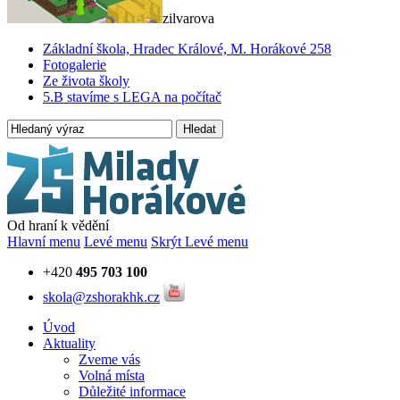
zilvarova
Základní škola, Hradec Králové, M. Horákové 258
Fotogalerie
Ze života školy
5.B stavíme s LEGA na počítač
Hledat
Od hraní k vědění
Hlavní menu
Levé menu
Skrýt Levé menu
+420
495 703 100
skola@zshorakhk.cz
Úvod
Aktuality
Zveme vás
Volná místa
Důležité informace