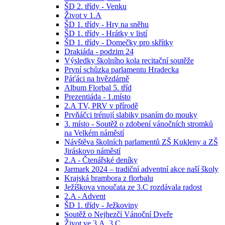
ŠD 2. třídy - Venku
Život v 1.A
ŠD 1. třídy - Hry na sněhu
ŠD 1. třídy - Hrátky v listí
ŠD 1. třídy - Domečky pro skřítky
Drakiáda - podzim 24
Výsledky školního kola recitační soutěže
První schůzka parlamentu Hradecka
Páťáci na hvězdárně
Album Florbal 5. tříd
Prezentiáda - 1.místo
2.A TV, PRV v přírodě
Prvňáčci trénují slabiky psaním do mouky
3. místo - Soutěž o zdobení vánočních stromků
na Velkém náměstí
Návštěva školních parlamentů ZŠ Kukleny a ZŠ
Jiráskovo náměstí
2.A - Čtenářské deníky
Jarmark 2024 – tradiční adventní akce naší školy
Krajská brambora z florbalu
Ježíškova vnoučata ze 3.C rozdávala radost
2.A - Advent
ŠD 1. třídy - Ježkoviny
Soutěž o Nejhezčí Vánoční Dveře
Život ve 3.A, 3.C