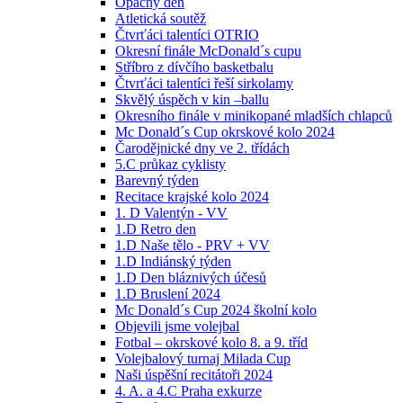
Opačný den
Atletická soutěž
Čtvrťáci talentíci OTRIO
Okresní finále McDonald´s cupu
Stříbro z dívčího basketbalu
Čtvrťáci talentíci řeší sirkolamy
Skvělý úspěch v kin –ballu
Okresního finále v minikopané mladších chlapců
Mc Donald´s Cup okrskové kolo 2024
Čarodějnické dny ve 2. třídách
5.C průkaz cyklisty
Barevný týden
Recitace krajské kolo 2024
1. D Valentýn - VV
1.D Retro den
1.D Naše tělo - PRV + VV
1.D Indiánský týden
1.D Den bláznivých účesů
1.D Bruslení 2024
Mc Donald´s Cup 2024 školní kolo
Objevili jsme volejbal
Fotbal – okrskové kolo 8. a 9. tříd
Volejbalový turnaj Milada Cup
Naši úspěšní recitátoři 2024
4. A. a 4.C Praha exkurze