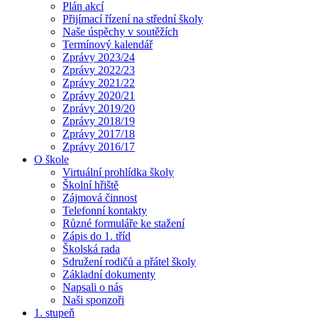
Plán akcí
Přijímací řízení na střední školy
Naše úspěchy v soutěžích
Termínový kalendář
Zprávy 2023/24
Zprávy 2022/23
Zprávy 2021/22
Zprávy 2020/21
Zprávy 2019/20
Zprávy 2018/19
Zprávy 2017/18
Zprávy 2016/17
O škole
Virtuální prohlídka školy
Školní hřiště
Zájmová činnost
Telefonní kontakty
Různé formuláře ke stažení
Zápis do 1. tříd
Školská rada
Sdružení rodičů a přátel školy
Základní dokumenty
Napsali o nás
Naši sponzoři
1. stupeň