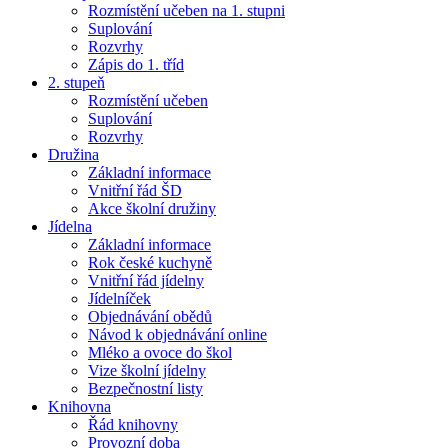
Rozmístění učeben na 1. stupni
Suplování
Rozvrhy
Zápis do 1. tříd
2. stupeň
Rozmístění učeben
Suplování
Rozvrhy
Družina
Základní informace
Vnitřní řád ŠD
Akce školní družiny
Jídelna
Základní informace
Rok české kuchyně
Vnitřní řád jídelny
Jídelníček
Objednávání obědů
Návod k objednávání online
Mléko a ovoce do škol
Vize školní jídelny
Bezpečnostní listy
Knihovna
Řád knihovny
Provozní doba