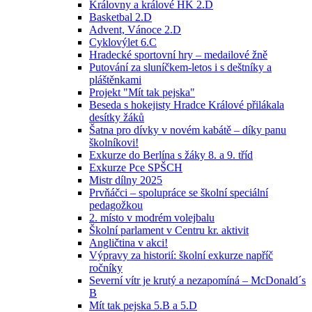
Královny a králové HK 2.D
Basketbal 2.D
Advent, Vánoce 2.D
Cyklovýlet 6.C
Hradecké sportovní hry – medailové žně
Putování za sluníčkem-letos i s deštníky a
pláštěnkami
Projekt "Mít tak pejska"
Beseda s hokejisty Hradce Králové přilákala
desítky žáků
Šatna pro dívky v novém kabátě – díky panu
školníkovi!
Exkurze do Berlína s žáky 8. a 9. tříd
Exkurze Pce SPŠCH
Mistr dílny 2025
Prvňáčci – spolupráce se školní speciální
pedagožkou
2. místo v modrém volejbalu
Školní parlament v Centru kr. aktivit
Angličtina v akci!
Výpravy za historií: školní exkurze napříč
ročníky
Severní vítr je krutý a nezapomíná – McDonald´s
B
Mít tak pejska 5.B a 5.D