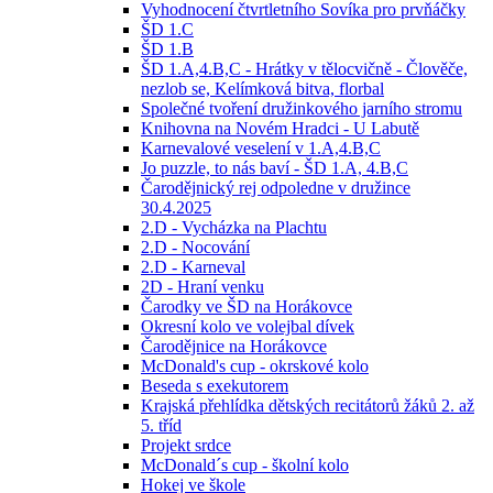
Vyhodnocení čtvrtletního Sovíka pro prvňáčky
ŠD 1.C
ŠD 1.B
ŠD 1.A,4.B,C - Hrátky v tělocvičně - Člověče,
nezlob se, Kelímková bitva, florbal
Společné tvoření družinkového jarního stromu
Knihovna na Novém Hradci - U Labutě
Karnevalové veselení v 1.A,4.B,C
Jo puzzle, to nás baví - ŠD 1.A, 4.B,C
Čarodějnický rej odpoledne v družince
30.4.2025
2.D - Vycházka na Plachtu
2.D - Nocování
2.D - Karneval
2D - Hraní venku
Čarodky ve ŠD na Horákovce
Okresní kolo ve volejbal dívek
Čarodějnice na Horákovce
McDonald's cup - okrskové kolo
Beseda s exekutorem
Krajská přehlídka dětských recitátorů žáků 2. až
5. tříd
Projekt srdce
McDonald´s cup - školní kolo
Hokej ve škole