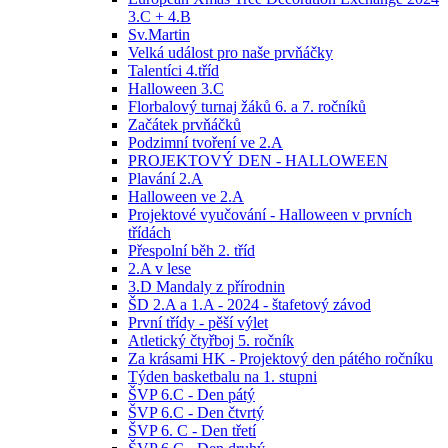
3.C + 4.B
Sv.Martin
Velká událost pro naše prvňáčky
Talentíci 4.tříd
Halloween 3.C
Florbalový turnaj žáků 6. a 7. ročníků
Začátek prvňáčků
Podzimní tvoření ve 2.A
PROJEKTOVÝ DEN - HALLOWEEN
Plavání 2.A
Halloween ve 2.A
Projektové vyučování - Halloween v prvních
třídách
Přespolní běh 2. tříd
2.A v lese
3.D Mandaly z přírodnin
ŠD 2.A a 1.A - 2024 - štafetový závod
První třídy - pěší výlet
Atletický čtyřboj 5. ročník
Za krásami HK - Projektový den pátého ročníku
Týden basketbalu na 1. stupni
ŠVP 6.C - Den pátý
ŠVP 6.C - Den čtvrtý
ŠVP 6. C - Den třetí