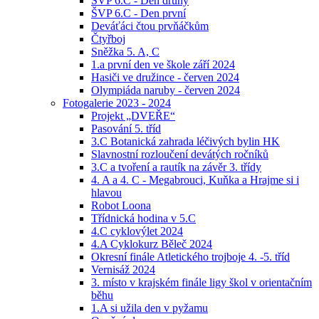
ŠVP 6.C - Den druhý
ŠVP 6.C - Den první
Deváťáci čtou prvňáčkům
Čtyřboj
Sněžka 5. A, C
1.a první den ve škole září 2024
Hasiči ve družince - červen 2024
Olympiáda naruby - červen 2024
Fotogalerie 2023 - 2024
Projekt „DVEŘE“
Pasování 5. tříd
3.C Botanická zahrada léčivých bylin HK
Slavnostní rozloučení devátých ročníků
3.C a tvoření a rautík na závěr 3. třídy
4. A a 4. C - Megabrouci, Kuňka a Hrajme si i
hlavou
Robot Loona
Třídnická hodina v 5.C
4.C cyklovýlet 2024
4.A Cyklokurz Běleč 2024
Okresní finále Atletického trojboje 4. -5. tříd
Vernisáž 2024
3. místo v krajském finále ligy škol v orientačním
běhu
1.A si užila den v pyžamu