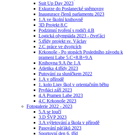
Suit Up Day 2023
Exkurze do Poslanecké sněmovny
Inaugurace členů parlamentu 2023
1.A ve školní knihovně
3D Projekt 8.C
Podzimní tvoření s rodiči 4.B
Logická olympiáda 2023 - čtvrťáci
5.třídy projekt sv. Václav
2.C práce ve dvojicích
Krkonoše - Po stopách Posledního závodu k
prameni Labe 5.C+8.B+9.A
Knihovna 9.A čte 1.A
Atletika 4.třídy 2023
Putování za sluníčkem 2022
1.A v přírodě
1. kolo Ligy škol v orientačním běhu
Prvňáci září 2023
4.A Pramen Labe 2023
4.C Krkonoše 2023
Fotogalerie 2022 - 2023
5.A se loučí
3.D ŠVP 2023
3.A výletování a škola v přírodě
Pasování páťáků 2023
Sportovní den 6. tříd