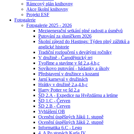
Rámcový plán knihovny
Akce školní knihovny
Projekt ESF
Fotogalerie
Fotogalerie 2025 - 2026
Mezigenerační setkání plné radosti a úsměvů
Putování za sluníčkem 2026
Školní zájezd do Hastings: Týden plný zážitků a
anglické historie
Tradiční rozloučení s devátými ročníky
V družině - Čarodějnický rej
Tvoříme a stavíme v šd 2.a,4.b,c
Sovíkovo putování - hádanky a úkoly
Představení v družince s kozami
Jarní karneval v družinách
Hrátky v družině 2.a,4.b,c
Harry Potter ve šd 2.a
ŠD 2.A - Expedice na Hvězdárnu a letíme
ŠD 1.C - Červen
ŠD 2.B - Červen
Vyhlášení OB
Ocenění úspěšných žáků 1. stupně
Ocenění úspěšných žáků 2. stupně
Informatika 6.C - Lego
4. A Po stopách Karla IV