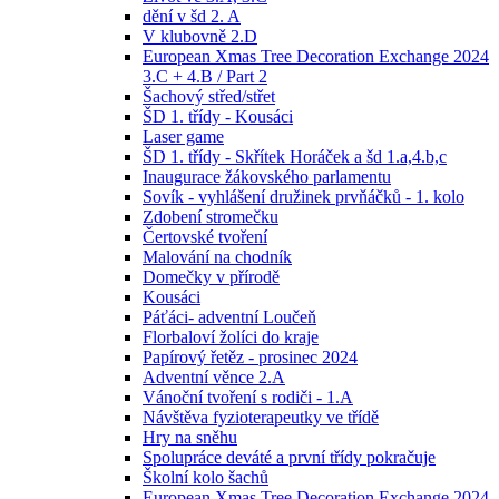
dění v šd 2. A
V klubovně 2.D
European Xmas Tree Decoration Exchange 2024
3.C + 4.B / Part 2
Šachový střed/střet
ŠD 1. třídy - Kousáci
Laser game
ŠD 1. třídy - Skřítek Horáček a šd 1.a,4.b,c
Inaugurace žákovského parlamentu
Sovík - vyhlášení družinek prvňáčků - 1. kolo
Zdobení stromečku
Čertovské tvoření
Malování na chodník
Domečky v přírodě
Kousáci
Páťáci- adventní Loučeň
Florbaloví žolíci do kraje
Papírový řetěz - prosinec 2024
Adventní věnce 2.A
Vánoční tvoření s rodiči - 1.A
Návštěva fyzioterapeutky ve třídě
Hry na sněhu
Spolupráce deváté a první třídy pokračuje
Školní kolo šachů
European Xmas Tree Decoration Exchange 2024