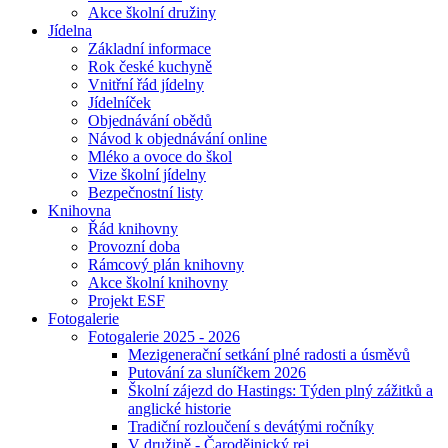
Akce školní družiny
Jídelna
Základní informace
Rok české kuchyně
Vnitřní řád jídelny
Jídelníček
Objednávání obědů
Návod k objednávání online
Mléko a ovoce do škol
Vize školní jídelny
Bezpečnostní listy
Knihovna
Řád knihovny
Provozní doba
Rámcový plán knihovny
Akce školní knihovny
Projekt ESF
Fotogalerie
Fotogalerie 2025 - 2026
Mezigenerační setkání plné radosti a úsměvů
Putování za sluníčkem 2026
Školní zájezd do Hastings: Týden plný zážitků a
anglické historie
Tradiční rozloučení s devátými ročníky
V družině - Čarodějnický rej