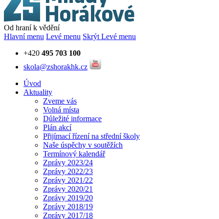
Od hraní k vědění
Hlavní menu
Levé menu
Skrýt Levé menu
+420
495 703 100
skola@zshorakhk.cz
Úvod
Aktuality
Zveme vás
Volná místa
Důležité informace
Plán akcí
Přijímací řízení na střední školy
Naše úspěchy v soutěžích
Termínový kalendář
Zprávy 2023/24
Zprávy 2022/23
Zprávy 2021/22
Zprávy 2020/21
Zprávy 2019/20
Zprávy 2018/19
Zprávy 2017/18