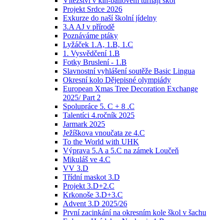
Vítězství v kin-ballovém turnaji škol
Projekt Srdce 2026
Exkurze do naší školní jídelny
3.A AJ v přírodě
Poznáváme ptáky
Lyžáček 1.A, 1.B, 1.C
1. Vysvědčení 1.B
Fotky Bruslení - 1.B
Slavnostní vyhlášení soutěže Basic Lingua
Okresní kolo Dějepisné olympiády
European Xmas Tree Decoration Exchange
2025/ Part 2
Spolupráce 5. C + 8 .C
Talentíci 4.ročník 2025
Jarmark 2025
Ježíškova vnoučata ze 4.C
To the World with UHK
Výprava 5.A a 5.C na zámek Loučeň
Mikuláš ve 4.C
VV 3.D
Třídní maskot 3.D
Projekt 3.D+2.C
Krkonoše 3.D+3.C
Advent 3.D 2025/26
První zacinkání na okresním kole škol v šachu