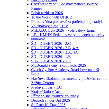
Čtvrťáci se zapojili do matematické soutěže
Pangea
Pohár rozhlasu 2026
To the World with UHK 2
Přírodovědná poznávačka potřetí: jaro je tady!
Volejbalový turnaj H IV
MILADA CUP 2026 – volejbalový turnaj
1.B - KMHK Setkání s velrybou aneb poprvé v
knihovně
ŠD - DUBEN 2026 - 2.C
ŠD - DUBEN 2026 - 2.B, 4.A
ŠD - DUBEN 2026 - 2.A, 4.C
ŠD - DUBEN 2026 - 1.B
ŠD - DUBEN 2026 - 1.A
McDonald´s cup - školní kolo 2026
Czech Cycling Academy Roadshow na naší
škole!
Návštěva školního parlamentu v pražském centru
Zažijte Evropu
Předávání per v 1.C
Krajské kolo v šachu
Přírodopisná exkurze do Prahy
Deutsch an der Uni 2026
St. Patrick's Day 2026