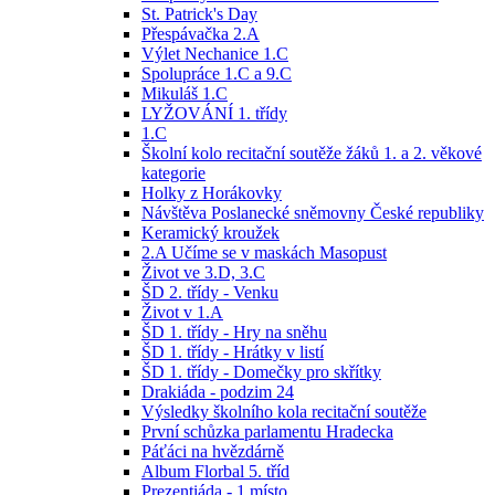
St. Patrick's Day
Přespávačka 2.A
Výlet Nechanice 1.C
Spolupráce 1.C a 9.C
Mikuláš 1.C
LYŽOVÁNÍ 1. třídy
1.C
Školní kolo recitační soutěže žáků 1. a 2. věkové
kategorie
Holky z Horákovky
Návštěva Poslanecké sněmovny České republiky
Keramický kroužek
2.A Učíme se v maskách Masopust
Život ve 3.D, 3.C
ŠD 2. třídy - Venku
Život v 1.A
ŠD 1. třídy - Hry na sněhu
ŠD 1. třídy - Hrátky v listí
ŠD 1. třídy - Domečky pro skřítky
Drakiáda - podzim 24
Výsledky školního kola recitační soutěže
První schůzka parlamentu Hradecka
Páťáci na hvězdárně
Album Florbal 5. tříd
Prezentiáda - 1.místo