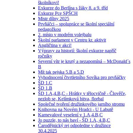
školníkovi!
Exkurze do Berlína s žáky 8. a 9. tříd
Exkurze Pce SPŠCH
Mistr dílny 2025
Prvňáčci – spolupráce se školní speciální
pedagožkou
2. místo v modrém volejbalu
Školní parlament v Centru kr. aktivit
Angličtina v akci!
Výpravy za historií: školní exkurze napříč
ročníky
Severní vítr je krutý a nezapomíná – McDonald´s
B
Mít tak pejska 5.B a 5.D
Vyhodnocení čtvrtletního Sovíka pro prvňáčky
ŠD 1.C
ŠD 1.B
ŠD 1.A,4.B,C - Hrátky v tělocvičně - Člověče,
nezlob se, Kelímková bitva, florbal
Společné tvoření družinkového jarního stromu
Knihovna na Novém Hradci - U Labutě
Karnevalové veselení v 1.A,4.B,C
Jo puzzle, to nás baví - ŠD 1.A, 4.B,C
Čarodějnický rej odpoledne v družince
30.4.2025