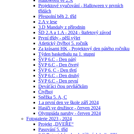
Halloween ve 2.A
Projektové vyučování - Halloween v prvních
třídách
Přespolní běh 2. tříd
2.A v lese
3.D Mandaly z přírodnin
ŠD 2.A a 1.A - 2024 - štafetový závod
První třídy - pěší výlet
Atletický čtyřboj 5. ročník
Za krásami HK - Projektový den pátého ročníku
Týden basketbalu na 1. stupni
ŠVP 6.C - Den pátý
ŠVP 6.C - Den čtvrtý
ŠVP 6. C - Den třetí
ŠVP 6.C - Den druhý
ŠVP 6.C - Den první
Deváťáci čtou prvňáčkům
Čtyřboj
Sněžka 5. A, C
1.a první den ve škole září 2024
Hasiči ve družince - červen 2024
Olympiáda naruby - červen 2024
Fotogalerie 2023 - 2024
Projekt „DVEŘE“
Pasování 5. tříd