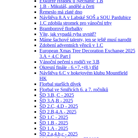
Exkurze Hrádek u Nechanic 1.B
1.B - Mikuláš, andělé a čerti
Řemeslo má zlaté dno
Návštěva 8.A v Labské SOŠ a SOU Pardubice
1.C zdobila stromek pro vánoční trhy
Bramborové florbalky
Víte, jak vypadá ryba uvnitř?
Máme šachové talenty, jen se ještě musí narodit
Zdobení adventních věnců v 1.C
European Xmas Tree Decoration Exchange 2025
3.A + 4.C Part I
Vánoční pečení s rodiči ve 3.B
Okresní finále - 6.+7.+(8.) tříd
Návštěva 6.C v hokejovém klubu Mountfield
HK
Florbal starších dívek
Florbal ve Smiřicích 6. a 7. ročníků
ŠD 3.B, C - 2025
ŠD 3.A,B - 2025
ŠD 2.C, 4.D - 2025
ŠD 2.B,4.A - 2025
ŠD 1.C - 2025
ŠD 1.B - 2025
ŠD 1.A - 2025
ŠD 2.a,4.b,c - 2025