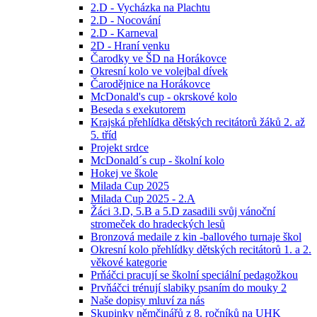
2.D - Vycházka na Plachtu
2.D - Nocování
2.D - Karneval
2D - Hraní venku
Čarodky ve ŠD na Horákovce
Okresní kolo ve volejbal dívek
Čarodějnice na Horákovce
McDonald's cup - okrskové kolo
Beseda s exekutorem
Krajská přehlídka dětských recitátorů žáků 2. až
5. tříd
Projekt srdce
McDonald´s cup - školní kolo
Hokej ve škole
Milada Cup 2025
Milada Cup 2025 - 2.A
Žáci 3.D, 5.B a 5.D zasadili svůj vánoční
stromeček do hradeckých lesů
Bronzová medaile z kin -ballového turnaje škol
Okresní kolo přehlídky dětských recitátorů 1. a 2.
věkové kategorie
Prňáčci pracují se školní speciální pedagožkou
Prvňáčci trénují slabiky psaním do mouky 2
Naše dopisy mluví za nás
Skupinky němčinářů z 8. ročníků na UHK