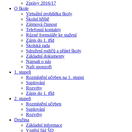
Zprávy 2016/17
O škole
Virtuální prohlídka školy
Školní hřiště
Zájmová činnost
Telefonní kontakty
Různé formuláře ke stažení
Zápis do 1. tříd
Školská rada
Sdružení rodičů a přátel školy
Základní dokumenty
Napsali o nás
Naši sponzoři
1. stupeň
Rozmístění učeben na 1. stupni
Suplování
Rozvrhy
Zápis do 1. tříd
2. stupeň
Rozmístění učeben
Suplování
Rozvrhy
Družina
Základní informace
Vnitřní řád ŠD