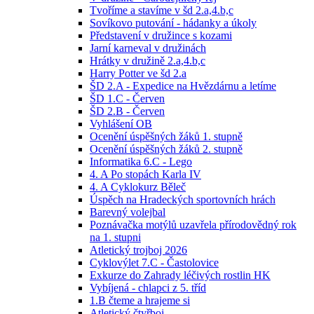
Tvoříme a stavíme v šd 2.a,4.b,c
Sovíkovo putování - hádanky a úkoly
Představení v družince s kozami
Jarní karneval v družinách
Hrátky v družině 2.a,4.b,c
Harry Potter ve šd 2.a
ŠD 2.A - Expedice na Hvězdárnu a letíme
ŠD 1.C - Červen
ŠD 2.B - Červen
Vyhlášení OB
Ocenění úspěšných žáků 1. stupně
Ocenění úspěšných žáků 2. stupně
Informatika 6.C - Lego
4. A Po stopách Karla IV
4. A Cyklokurz Běleč
Úspěch na Hradeckých sportovních hrách
Barevný volejbal
Poznávačka motýlů uzavřela přírodovědný rok
na 1. stupni
Atletický trojboj 2026
Cyklovýlet 7.C - Častolovice
Exkurze do Zahrady léčivých rostlin HK
Vybíjená - chlapci z 5. tříd
1.B čteme a hrajeme si
Atletický čtyřboj