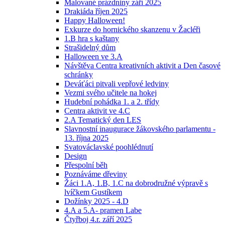
Malované prázdniny září 2025
Drakiáda říjen 2025
Happy Halloween!
Exkurze do hornického skanzenu v Žacléři
1.B hra s kaštany
Strašidelný dům
Halloween ve 3.A
Návštěva Centra kreativních aktivit a Den časové
schránky
Deváťáci pitvali vepřové ledviny
Vezmi svého učitele na hokej
Hudební pohádka 1. a 2. třídy
Centra aktivit ve 4.C
2.A Tematický den LES
Slavnostní inaugurace žákovského parlamentu -
13. října 2025
Svatováclavské poohlédnutí
Design
Přespolní běh
Poznáváme dřeviny
Žáci 1.A, 1.B, 1.C na dobrodružné výpravě s
lvíčkem Gustíkem
Dožínky 2025 - 4.D
4.A a 5.A- pramen Labe
Čtyřboj 4.r. září 2025