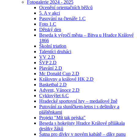
Fotogalerie 2024 - 2025
Ocenění orientačních běžců
5. A v akci
Pasování na čtenáře 1.C
Foto 1.C
Dětský den
Beseda k výročí města – Bitva u Hradce Králové
1866
Školní triatlon
Talentíci druháci
VV 2.D
ŠVP 2.D
Plavání 2.D
Mc Donald Cup 2.D
Královny a králové HK 2.D
Basketbal 2.D
Advent, Vánoce 2.D
Cyklovýlet 6.C
Hradecké sportovní hry – medailové žně
Putování za sluníčkem-letos i s deštníky a
pláštěnkami
Projekt "Mít tak pejska"
Beseda s hokejisty Hradce Králové přilákala
desítky žáků
Šatna pro dívky v novém kabátě – díky panu