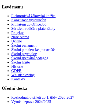
Levé menu
Elektronická žákovská knížka
Konzultace vyučujících
Přihlášení do Office365
Sdružení rodičů a přátel školy
Projekty
Naše tvorba
Učitelé
Školní parlament
Školní poradenské pracoviště
Školní psycholog
Školní speciální pedagog
Školní hřiště
Historie
GDPR
Whistleblowing
Kontakty
Úřední deska
Rozhodnutí o přijetí do 1. třídy 2026-2027
Výroční zpráva 2024/2025