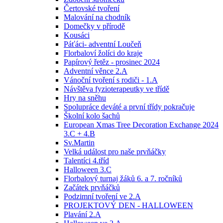
Čertovské tvoření
Malování na chodník
Domečky v přírodě
Kousáci
Páťáci- adventní Loučeň
Florbaloví žolíci do kraje
Papírový řetěz - prosinec 2024
Adventní věnce 2.A
Vánoční tvoření s rodiči - 1.A
Návštěva fyzioterapeutky ve třídě
Hry na sněhu
Spolupráce deváté a první třídy pokračuje
Školní kolo šachů
European Xmas Tree Decoration Exchange 2024
3.C + 4.B
Sv.Martin
Velká událost pro naše prvňáčky
Talentíci 4.tříd
Halloween 3.C
Florbalový turnaj žáků 6. a 7. ročníků
Začátek prvňáčků
Podzimní tvoření ve 2.A
PROJEKTOVÝ DEN - HALLOWEEN
Plavání 2.A