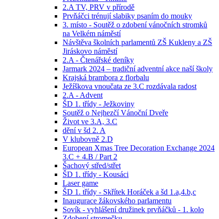
2.A TV, PRV v přírodě
Prvňáčci trénují slabiky psaním do mouky
3. místo - Soutěž o zdobení vánočních stromků
na Velkém náměstí
Návštěva školních parlamentů ZŠ Kukleny a ZŠ
Jiráskovo náměstí
2.A - Čtenářské deníky
Jarmark 2024 – tradiční adventní akce naší školy
Krajská brambora z florbalu
Ježíškova vnoučata ze 3.C rozdávala radost
2.A - Advent
ŠD 1. třídy - Ježkoviny
Soutěž o Nejhezčí Vánoční Dveře
Život ve 3.A, 3.C
dění v šd 2. A
V klubovně 2.D
European Xmas Tree Decoration Exchange 2024
3.C + 4.B / Part 2
Šachový střed/střet
ŠD 1. třídy - Kousáci
Laser game
ŠD 1. třídy - Skřítek Horáček a šd 1.a,4.b,c
Inaugurace žákovského parlamentu
Sovík - vyhlášení družinek prvňáčků - 1. kolo
Zdobení stromečku