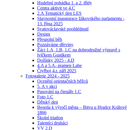
Hudební pohádka 1. a 2. třídy
Centra aktivit ve 4.C
2.A Tematický den LES
Slavnostní inaugurace žákovského parlamentu -
13. října 2025
Svatováclavské poohlédnutí
Design
Přespolní běh
Poznáváme dřeviny
Žáci 1.A, 1.B, 1.C na dobrodružné výpravě s
lvíčkem Gustíkem
Dožínky 2025 - 4.D
4.A a 5.A- pramen Labe
Čtyřboj 4.r. září 2025
Fotogalerie 2024 - 2025
Ocenění orientačních běžců
5. A v akci
Pasování na čtenáře 1.C
Foto 1.C
Dětský den
Beseda k výročí města – Bitva u Hradce Králové
1866
Školní triatlon
Talentíci druháci
VV 2.D