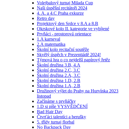
Volejbalový turnaj Milada Cup
Naši úspěšní recitátoři 2024
4. A. a 4.C Praha exkurze
Retro day
Projektový den Srdce v 8.A a 8.B
Okrskové kolo II. kategorie ve vybíjené
Prvňáci - prostorová orientace
1.A karneval
2.A matematika
Školní kolo recitační soutěže
Skvělý úspěch v Prezentiádě 2024!
Týmová hra o co nejdelší papírový řetěz
Školní družina 3.B, 4.A
Školní družina 2.C, 3.C
Školní družina 2.A, 3.C
Školní družina 1.D, 2.B
Školní družina 1.A, 2.B
Družinový výlet do Prahy na Hurvínka 2023
listopad
Začínáme s prvňáčky
1.D si píše VYSVĚDČENÍ
Bad Hair Day
Čtvrťáci talentíci a berušky
5. třídy turnaj florbal
No Backpack Day