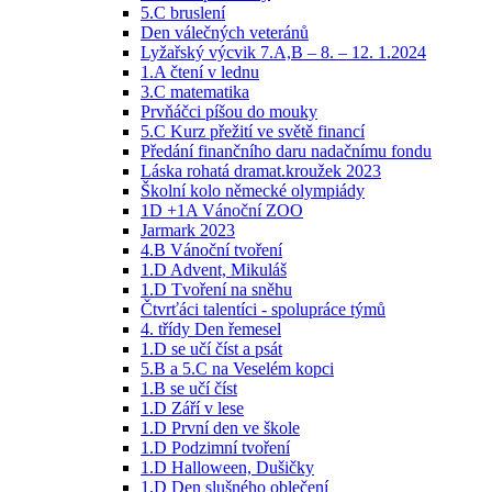
5.C bruslení
Den válečných veteránů
Lyžařský výcvik 7.A,B – 8. – 12. 1.2024
1.A čtení v lednu
3.C matematika
Prvňáčci píšou do mouky
5.C Kurz přežití ve světě financí
Předání finančního daru nadačnímu fondu
Láska rohatá dramat.kroužek 2023
Školní kolo německé olympiády
1D +1A Vánoční ZOO
Jarmark 2023
4.B Vánoční tvoření
1.D Advent, Mikuláš
1.D Tvoření na sněhu
Čtvrťáci talentíci - spolupráce týmů
4. třídy Den řemesel
1.D se učí číst a psát
5.B a 5.C na Veselém kopci
1.B se učí číst
1.D Září v lese
1.D První den ve škole
1.D Podzimní tvoření
1.D Halloween, Dušičky
1.D Den slušného oblečení