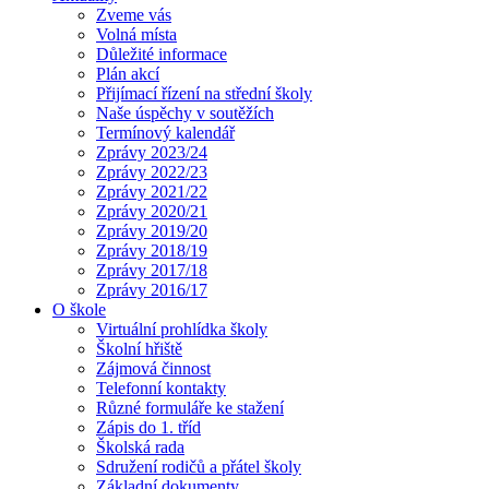
Zveme vás
Volná místa
Důležité informace
Plán akcí
Přijímací řízení na střední školy
Naše úspěchy v soutěžích
Termínový kalendář
Zprávy 2023/24
Zprávy 2022/23
Zprávy 2021/22
Zprávy 2020/21
Zprávy 2019/20
Zprávy 2018/19
Zprávy 2017/18
Zprávy 2016/17
O škole
Virtuální prohlídka školy
Školní hřiště
Zájmová činnost
Telefonní kontakty
Různé formuláře ke stažení
Zápis do 1. tříd
Školská rada
Sdružení rodičů a přátel školy
Základní dokumenty