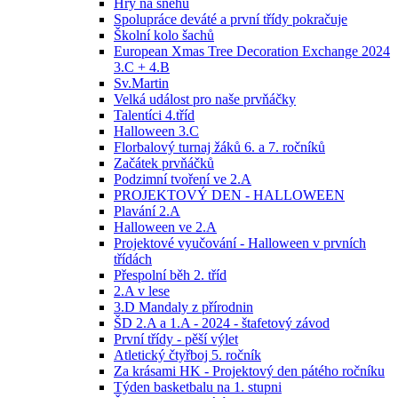
Hry na sněhu
Spolupráce deváté a první třídy pokračuje
Školní kolo šachů
European Xmas Tree Decoration Exchange 2024
3.C + 4.B
Sv.Martin
Velká událost pro naše prvňáčky
Talentíci 4.tříd
Halloween 3.C
Florbalový turnaj žáků 6. a 7. ročníků
Začátek prvňáčků
Podzimní tvoření ve 2.A
PROJEKTOVÝ DEN - HALLOWEEN
Plavání 2.A
Halloween ve 2.A
Projektové vyučování - Halloween v prvních
třídách
Přespolní běh 2. tříd
2.A v lese
3.D Mandaly z přírodnin
ŠD 2.A a 1.A - 2024 - štafetový závod
První třídy - pěší výlet
Atletický čtyřboj 5. ročník
Za krásami HK - Projektový den pátého ročníku
Týden basketbalu na 1. stupni