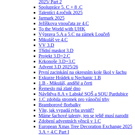
2025/ Part 2
Spolupráce 5. C + 8 .C
Talentíci 4.ročník 2025
Jarmark 2025
Ježíškova vnoučata ze 4.C
To the World with UHK
Výprava 5.A a 5.C na zámek Loučeň
Mikuláš ve 4.C
VV 3.D
Třídní maskot 3.D
Projekt 3.D+2.C
Krkonoše 3.D+3.C
Advent 3.D 2025/26
První zacinkání na okresním kole škol v šachu
Exkurze Hrádek u Nechanic 1.B
1.B - Mikuláš, andělé a čerti
Řemeslo má zlaté dno
Návštěva 8.A v Labské SOŠ a SOU Pardubice
1.C zdobila stromek pro vánoční trhy
Bramborové florbalky
Víte, jak vypadá ryba uvnitř?
Máme šachové talenty, jen se ještě musí narodit
Zdobení adventních věnců v 1.C
European Xmas Tree Decoration Exchange 2025
3.A + 4.C Part I