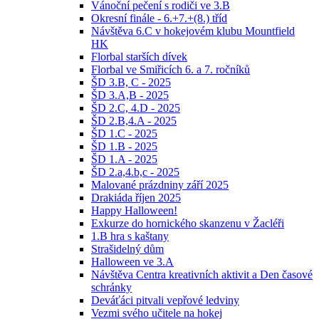
Vánoční pečení s rodiči ve 3.B
Okresní finále - 6.+7.+(8.) tříd
Návštěva 6.C v hokejovém klubu Mountfield
HK
Florbal starších dívek
Florbal ve Smiřicích 6. a 7. ročníků
ŠD 3.B, C - 2025
ŠD 3.A,B - 2025
ŠD 2.C, 4.D - 2025
ŠD 2.B,4.A - 2025
ŠD 1.C - 2025
ŠD 1.B - 2025
ŠD 1.A - 2025
ŠD 2.a,4.b,c - 2025
Malované prázdniny září 2025
Drakiáda říjen 2025
Happy Halloween!
Exkurze do hornického skanzenu v Žacléři
1.B hra s kaštany
Strašidelný dům
Halloween ve 3.A
Návštěva Centra kreativních aktivit a Den časové
schránky
Deváťáci pitvali vepřové ledviny
Vezmi svého učitele na hokej