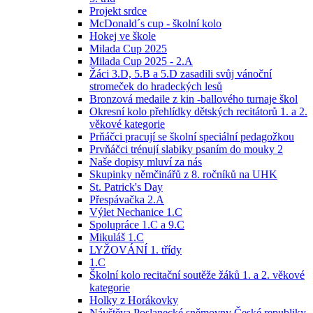
Projekt srdce
McDonald´s cup - školní kolo
Hokej ve škole
Milada Cup 2025
Milada Cup 2025 - 2.A
Žáci 3.D, 5.B a 5.D zasadili svůj vánoční
stromeček do hradeckých lesů
Bronzová medaile z kin -ballového turnaje škol
Okresní kolo přehlídky dětských recitátorů 1. a 2.
věkové kategorie
Prňáčci pracují se školní speciální pedagožkou
Prvňáčci trénují slabiky psaním do mouky 2
Naše dopisy mluví za nás
Skupinky němčinářů z 8. ročníků na UHK
St. Patrick's Day
Přespávačka 2.A
Výlet Nechanice 1.C
Spolupráce 1.C a 9.C
Mikuláš 1.C
LYŽOVÁNÍ 1. třídy
1.C
Školní kolo recitační soutěže žáků 1. a 2. věkové
kategorie
Holky z Horákovky
Návštěva Poslanecké sněmovny České republiky