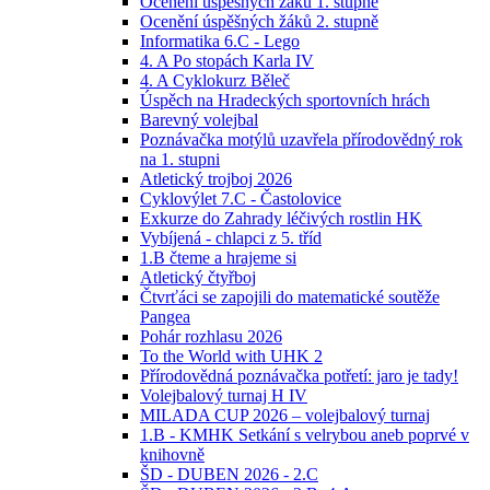
Ocenění úspěšných žáků 1. stupně
Ocenění úspěšných žáků 2. stupně
Informatika 6.C - Lego
4. A Po stopách Karla IV
4. A Cyklokurz Běleč
Úspěch na Hradeckých sportovních hrách
Barevný volejbal
Poznávačka motýlů uzavřela přírodovědný rok
na 1. stupni
Atletický trojboj 2026
Cyklovýlet 7.C - Častolovice
Exkurze do Zahrady léčivých rostlin HK
Vybíjená - chlapci z 5. tříd
1.B čteme a hrajeme si
Atletický čtyřboj
Čtvrťáci se zapojili do matematické soutěže
Pangea
Pohár rozhlasu 2026
To the World with UHK 2
Přírodovědná poznávačka potřetí: jaro je tady!
Volejbalový turnaj H IV
MILADA CUP 2026 – volejbalový turnaj
1.B - KMHK Setkání s velrybou aneb poprvé v
knihovně
ŠD - DUBEN 2026 - 2.C