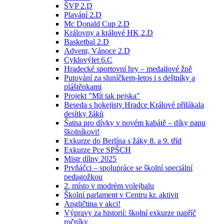
ŠVP 2.D
Plavání 2.D
Mc Donald Cup 2.D
Královny a králové HK 2.D
Basketbal 2.D
Advent, Vánoce 2.D
Cyklovýlet 6.C
Hradecké sportovní hry – medailové žně
Putování za sluníčkem-letos i s deštníky a
pláštěnkami
Projekt "Mít tak pejska"
Beseda s hokejisty Hradce Králové přilákala
desítky žáků
Šatna pro dívky v novém kabátě – díky panu
školníkovi!
Exkurze do Berlína s žáky 8. a 9. tříd
Exkurze Pce SPŠCH
Mistr dílny 2025
Prvňáčci – spolupráce se školní speciální
pedagožkou
2. místo v modrém volejbalu
Školní parlament v Centru kr. aktivit
Angličtina v akci!
Výpravy za historií: školní exkurze napříč
ročníky