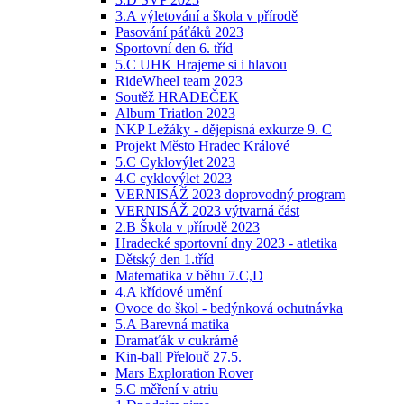
3.A výletování a škola v přírodě
Pasování páťáků 2023
Sportovní den 6. tříd
5.C UHK Hrajeme si i hlavou
RideWheel team 2023
Soutěž HRADEČEK
Album Triatlon 2023
NKP Ležáky - dějepisná exkurze 9. C
Projekt Město Hradec Králové
5.C Cyklovýlet 2023
4.C cyklovýlet 2023
VERNISÁŽ 2023 doprovodný program
VERNISÁŽ 2023 výtvarná část
2.B Škola v přírodě 2023
Hradecké sportovní dny 2023 - atletika
Dětský den 1.tříd
Matematika v běhu 7.C,D
4.A křídové umění
Ovoce do škol - bedýnková ochutnávka
5.A Barevná matika
Dramaťák v cukrárně
Kin-ball Přelouč 27.5.
Mars Exploration Rover
5.C měření v atriu