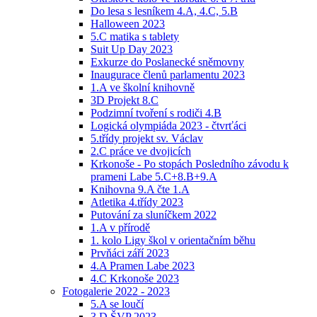
Do lesa s lesníkem 4.A, 4.C, 5.B
Halloween 2023
5.C matika s tablety
Suit Up Day 2023
Exkurze do Poslanecké sněmovny
Inaugurace členů parlamentu 2023
1.A ve školní knihovně
3D Projekt 8.C
Podzimní tvoření s rodiči 4.B
Logická olympiáda 2023 - čtvrťáci
5.třídy projekt sv. Václav
2.C práce ve dvojicích
Krkonoše - Po stopách Posledního závodu k
prameni Labe 5.C+8.B+9.A
Knihovna 9.A čte 1.A
Atletika 4.třídy 2023
Putování za sluníčkem 2022
1.A v přírodě
1. kolo Ligy škol v orientačním běhu
Prvňáci září 2023
4.A Pramen Labe 2023
4.C Krkonoše 2023
Fotogalerie 2022 - 2023
5.A se loučí
3.D ŠVP 2023