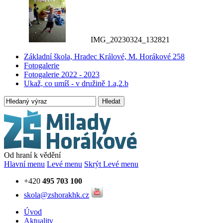
IMG_20230324_132821
Základní škola, Hradec Králové, M. Horákové 258
Fotogalerie
Fotogalerie 2022 - 2023
Ukaž, co umíš - v družině 1.a,2.b
Hledat
Od hraní k vědění
Hlavní menu
Levé menu
Skrýt Levé menu
+420
495 703 100
skola@zshorakhk.cz
Úvod
Aktuality