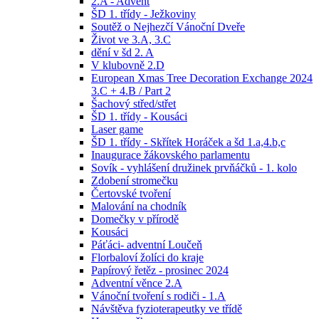
2.A - Advent
ŠD 1. třídy - Ježkoviny
Soutěž o Nejhezčí Vánoční Dveře
Život ve 3.A, 3.C
dění v šd 2. A
V klubovně 2.D
European Xmas Tree Decoration Exchange 2024
3.C + 4.B / Part 2
Šachový střed/střet
ŠD 1. třídy - Kousáci
Laser game
ŠD 1. třídy - Skřítek Horáček a šd 1.a,4.b,c
Inaugurace žákovského parlamentu
Sovík - vyhlášení družinek prvňáčků - 1. kolo
Zdobení stromečku
Čertovské tvoření
Malování na chodník
Domečky v přírodě
Kousáci
Páťáci- adventní Loučeň
Florbaloví žolíci do kraje
Papírový řetěz - prosinec 2024
Adventní věnce 2.A
Vánoční tvoření s rodiči - 1.A
Návštěva fyzioterapeutky ve třídě