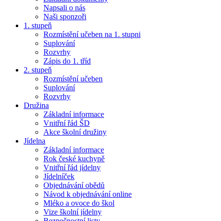
Napsali o nás
Naši sponzoři
1. stupeň
Rozmístění učeben na 1. stupni
Suplování
Rozvrhy
Zápis do 1. tříd
2. stupeň
Rozmístění učeben
Suplování
Rozvrhy
Družina
Základní informace
Vnitřní řád ŠD
Akce školní družiny
Jídelna
Základní informace
Rok české kuchyně
Vnitřní řád jídelny
Jídelníček
Objednávání obědů
Návod k objednávání online
Mléko a ovoce do škol
Vize školní jídelny
Bezpečnostní listy