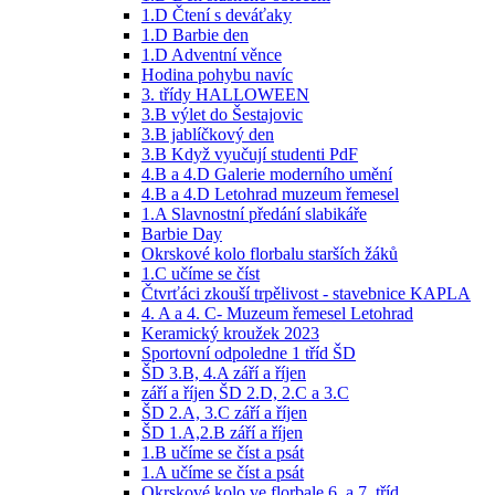
1.D Čtení s deváťaky
1.D Barbie den
1.D Adventní věnce
Hodina pohybu navíc
3. třídy HALLOWEEN
3.B výlet do Šestajovic
3.B jablíčkový den
3.B Když vyučují studenti PdF
4.B a 4.D Galerie moderního umění
4.B a 4.D Letohrad muzeum řemesel
1.A Slavnostní předání slabikáře
Barbie Day
Okrskové kolo florbalu starších žáků
1.C učíme se číst
Čtvrťáci zkouší trpělivost - stavebnice KAPLA
4. A a 4. C- Muzeum řemesel Letohrad
Keramický kroužek 2023
Sportovní odpoledne 1 tříd ŠD
ŠD 3.B, 4.A září a říjen
září a říjen ŠD 2.D, 2.C a 3.C
ŠD 2.A, 3.C září a říjen
ŠD 1.A,2.B září a říjen
1.B učíme se číst a psát
1.A učíme se číst a psát
Okrskové kolo ve florbale 6. a 7. tříd