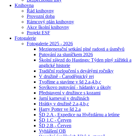
Knihovna
Řád knihovny
Provozní doba
Rámcový plán knihovny
Akce školní knihovny
Projekt ESF
Fotogalerie
Fotogalerie 2025 - 2026
Mezigenerační setkání plné radosti a úsměvů
Putování za sluníčkem 2026
Školní zájezd do Hastings: Týden plný zážitků a
anglické historie
Tradiční rozloučení s devátými ročníky
V družině - Čarodějnický rej
Tvoříme a stavíme v šd 2.a,4.b,c
Sovíkovo putování - hádanky a úkoly
Představení v družince s kozami
Jarní karneval v družinách
Hrátky v družině 2.a,4.b,c
Harry Potter ve šd 2.a
ŠD 2.A - Expedice na Hvězdárnu a letíme
ŠD 1.C - Červen
ŠD 2.B - Červen
Vyhlášení OB