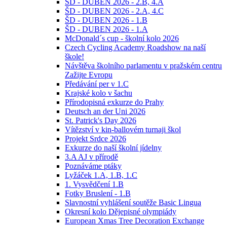
ŠD - DUBEN 2026 - 2.B, 4.A
ŠD - DUBEN 2026 - 2.A, 4.C
ŠD - DUBEN 2026 - 1.B
ŠD - DUBEN 2026 - 1.A
McDonald´s cup - školní kolo 2026
Czech Cycling Academy Roadshow na naší
škole!
Návštěva školního parlamentu v pražském centru
Zažijte Evropu
Předávání per v 1.C
Krajské kolo v šachu
Přírodopisná exkurze do Prahy
Deutsch an der Uni 2026
St. Patrick's Day 2026
Vítězství v kin-ballovém turnaji škol
Projekt Srdce 2026
Exkurze do naší školní jídelny
3.A AJ v přírodě
Poznáváme ptáky
Lyžáček 1.A, 1.B, 1.C
1. Vysvědčení 1.B
Fotky Bruslení - 1.B
Slavnostní vyhlášení soutěže Basic Lingua
Okresní kolo Dějepisné olympiády
European Xmas Tree Decoration Exchange