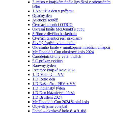
3. místo v krajském finále ligy škol v orientačním
běhu
1.A si užila den v pyžamu
Opačný den
Atletická soutěž
Čtvrťáci talentíci OTRIO
Okresní finále McDonald´s cupu
Stříbro z dívčího basketbalu
Čtvrťáci talentíci řeší sirkolamy
Skvělý úspěch v kin –ballu
Okresního finále v minikopané mladších chlapců
Mc Donald´s Cup okrskové kolo 2024
Čarodějnické dny ve 2. třídách
5.C průkaz cyklisty
Barevný týden
Recitace krajské kolo 2024
1. D Valentýn - VV
1.D Retro den
1.D Naše tělo - PRV + VV
1.D Indiánský týden
1.D Den bláznivých účesů
1.D Bruslení 2024
Mc Donald´s Cup 2024 školní kolo
Objevili jsme volejbal
Fotbal – okrskové kolo 8. a 9. tříd