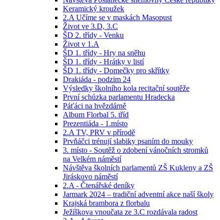
Keramický kroužek
2.A Učíme se v maskách Masopust
Život ve 3.D, 3.C
ŠD 2. třídy - Venku
Život v 1.A
ŠD 1. třídy - Hry na sněhu
ŠD 1. třídy - Hrátky v listí
ŠD 1. třídy - Domečky pro skřítky
Drakiáda - podzim 24
Výsledky školního kola recitační soutěže
První schůzka parlamentu Hradecka
Páťáci na hvězdárně
Album Florbal 5. tříd
Prezentiáda - 1.místo
2.A TV, PRV v přírodě
Prvňáčci trénují slabiky psaním do mouky
3. místo - Soutěž o zdobení vánočních stromků
na Velkém náměstí
Návštěva školních parlamentů ZŠ Kukleny a ZŠ
Jiráskovo náměstí
2.A - Čtenářské deníky
Jarmark 2024 – tradiční adventní akce naší školy
Krajská brambora z florbalu
Ježíškova vnoučata ze 3.C rozdávala radost