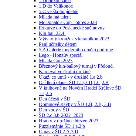
1.Dpodzim zima
1.D do Velikonoc
5.C ve školní jídelně
Milada má talent
McDonald's Cup - okres 2023
Exkurze do Poslanecké sněmovny
Kin-ball 22.4.
Výtvarný kroužek s keramikou 2023
Paní učitelky dětem
5.A Galerie moderního umění podruhé
Lego - Honzův speciál
Milada Cup 2023
Březnový kin-ballový turnaj v Přelouči
Karneval ve školní družině
Ukaž, co umíš - v družině 1.a,2.b
Osídlení planet ŠD 1.D,3.D,1.C,2.B
V knihovně na Novém Hradci Králové ŠD
1.a,2.b
Den účesů v ŠD
Dominové stavby v ŠD 1.B, 2.B, 3.B
Den vody v ŠD
ŠD 2.c 3.b-2022+2023
Hrátky v družince březen 2023
Puzzlemánie ŠD 1.a,2.b
U nás v ŠD 2.A,3.D