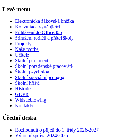
Levé menu
Elektronická žákovská knížka
Konzultace vyučujících
Přihlášení do Office365
Sdružení rodičů a přátel školy
Projekty
Naše tvorba
Učitelé
Školní parlament
Školní poradenské pracoviště
Školní psycholog
Školní speciální pedagog
Školní hřiště
Historie
GDPR
Whistleblowing
Kontakty
Úřední deska
Rozhodnutí o přijetí do 1. třídy 2026-2027
Výroční zpráva 2024/2025