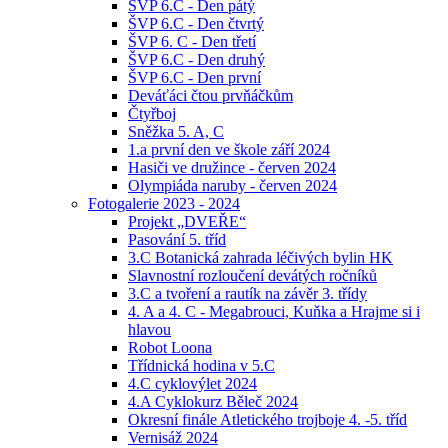
ŠVP 6.C - Den pátý
ŠVP 6.C - Den čtvrtý
ŠVP 6. C - Den třetí
ŠVP 6.C - Den druhý
ŠVP 6.C - Den první
Deváťáci čtou prvňáčkům
Čtyřboj
Sněžka 5. A, C
1.a první den ve škole září 2024
Hasiči ve družince - červen 2024
Olympiáda naruby - červen 2024
Fotogalerie 2023 - 2024
Projekt „DVEŘE“
Pasování 5. tříd
3.C Botanická zahrada léčivých bylin HK
Slavnostní rozloučení devátých ročníků
3.C a tvoření a rautík na závěr 3. třídy
4. A a 4. C - Megabrouci, Kuňka a Hrajme si i
hlavou
Robot Loona
Třídnická hodina v 5.C
4.C cyklovýlet 2024
4.A Cyklokurz Běleč 2024
Okresní finále Atletického trojboje 4. -5. tříd
Vernisáž 2024