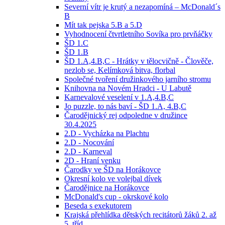
Severní vítr je krutý a nezapomíná – McDonald´s
B
Mít tak pejska 5.B a 5.D
Vyhodnocení čtvrtletního Sovíka pro prvňáčky
ŠD 1.C
ŠD 1.B
ŠD 1.A,4.B,C - Hrátky v tělocvičně - Člověče,
nezlob se, Kelímková bitva, florbal
Společné tvoření družinkového jarního stromu
Knihovna na Novém Hradci - U Labutě
Karnevalové veselení v 1.A,4.B,C
Jo puzzle, to nás baví - ŠD 1.A, 4.B,C
Čarodějnický rej odpoledne v družince
30.4.2025
2.D - Vycházka na Plachtu
2.D - Nocování
2.D - Karneval
2D - Hraní venku
Čarodky ve ŠD na Horákovce
Okresní kolo ve volejbal dívek
Čarodějnice na Horákovce
McDonald's cup - okrskové kolo
Beseda s exekutorem
Krajská přehlídka dětských recitátorů žáků 2. až
5. tříd