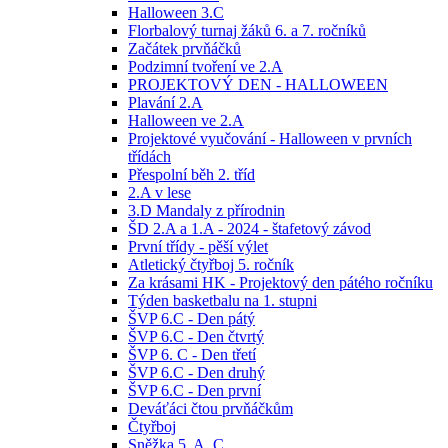
Halloween 3.C
Florbalový turnaj žáků 6. a 7. ročníků
Začátek prvňáčků
Podzimní tvoření ve 2.A
PROJEKTOVÝ DEN - HALLOWEEN
Plavání 2.A
Halloween ve 2.A
Projektové vyučování - Halloween v prvních
třídách
Přespolní běh 2. tříd
2.A v lese
3.D Mandaly z přírodnin
ŠD 2.A a 1.A - 2024 - štafetový závod
První třídy - pěší výlet
Atletický čtyřboj 5. ročník
Za krásami HK - Projektový den pátého ročníku
Týden basketbalu na 1. stupni
ŠVP 6.C - Den pátý
ŠVP 6.C - Den čtvrtý
ŠVP 6. C - Den třetí
ŠVP 6.C - Den druhý
ŠVP 6.C - Den první
Deváťáci čtou prvňáčkům
Čtyřboj
Sněžka 5. A, C