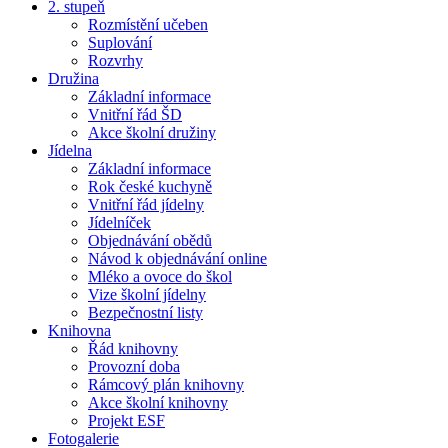
2. stupeň
Rozmístění učeben
Suplování
Rozvrhy
Družina
Základní informace
Vnitřní řád ŠD
Akce školní družiny
Jídelna
Základní informace
Rok české kuchyně
Vnitřní řád jídelny
Jídelníček
Objednávání obědů
Návod k objednávání online
Mléko a ovoce do škol
Vize školní jídelny
Bezpečnostní listy
Knihovna
Řád knihovny
Provozní doba
Rámcový plán knihovny
Akce školní knihovny
Projekt ESF
Fotogalerie