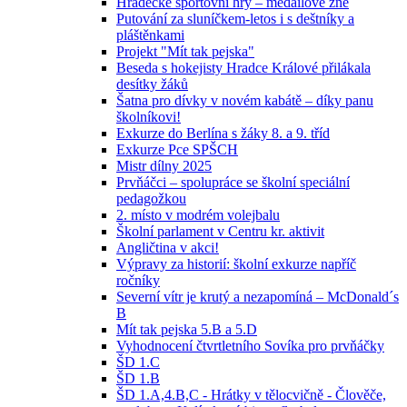
Hradecké sportovní hry – medailové žně
Putování za sluníčkem-letos i s deštníky a
pláštěnkami
Projekt "Mít tak pejska"
Beseda s hokejisty Hradce Králové přilákala
desítky žáků
Šatna pro dívky v novém kabátě – díky panu
školníkovi!
Exkurze do Berlína s žáky 8. a 9. tříd
Exkurze Pce SPŠCH
Mistr dílny 2025
Prvňáčci – spolupráce se školní speciální
pedagožkou
2. místo v modrém volejbalu
Školní parlament v Centru kr. aktivit
Angličtina v akci!
Výpravy za historií: školní exkurze napříč
ročníky
Severní vítr je krutý a nezapomíná – McDonald´s
B
Mít tak pejska 5.B a 5.D
Vyhodnocení čtvrtletního Sovíka pro prvňáčky
ŠD 1.C
ŠD 1.B
ŠD 1.A,4.B,C - Hrátky v tělocvičně - Člověče,