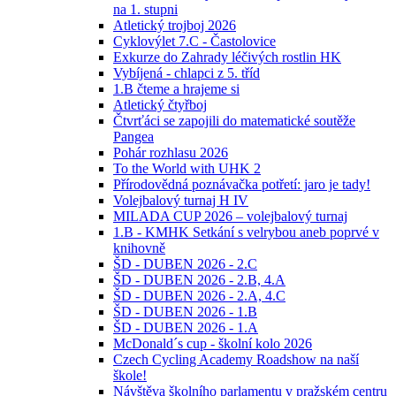
na 1. stupni
Atletický trojboj 2026
Cyklovýlet 7.C - Častolovice
Exkurze do Zahrady léčivých rostlin HK
Vybíjená - chlapci z 5. tříd
1.B čteme a hrajeme si
Atletický čtyřboj
Čtvrťáci se zapojili do matematické soutěže
Pangea
Pohár rozhlasu 2026
To the World with UHK 2
Přírodovědná poznávačka potřetí: jaro je tady!
Volejbalový turnaj H IV
MILADA CUP 2026 – volejbalový turnaj
1.B - KMHK Setkání s velrybou aneb poprvé v
knihovně
ŠD - DUBEN 2026 - 2.C
ŠD - DUBEN 2026 - 2.B, 4.A
ŠD - DUBEN 2026 - 2.A, 4.C
ŠD - DUBEN 2026 - 1.B
ŠD - DUBEN 2026 - 1.A
McDonald´s cup - školní kolo 2026
Czech Cycling Academy Roadshow na naší
škole!
Návštěva školního parlamentu v pražském centru