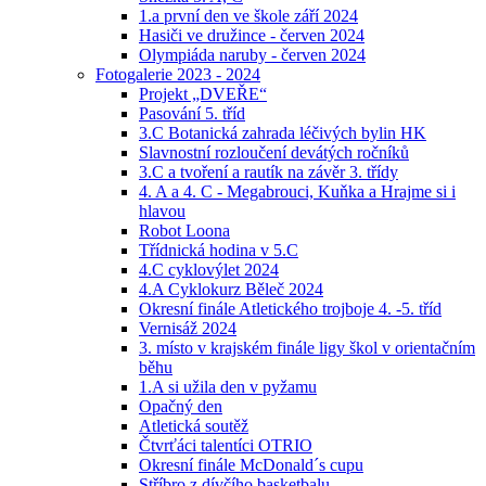
1.a první den ve škole září 2024
Hasiči ve družince - červen 2024
Olympiáda naruby - červen 2024
Fotogalerie 2023 - 2024
Projekt „DVEŘE“
Pasování 5. tříd
3.C Botanická zahrada léčivých bylin HK
Slavnostní rozloučení devátých ročníků
3.C a tvoření a rautík na závěr 3. třídy
4. A a 4. C - Megabrouci, Kuňka a Hrajme si i
hlavou
Robot Loona
Třídnická hodina v 5.C
4.C cyklovýlet 2024
4.A Cyklokurz Běleč 2024
Okresní finále Atletického trojboje 4. -5. tříd
Vernisáž 2024
3. místo v krajském finále ligy škol v orientačním
běhu
1.A si užila den v pyžamu
Opačný den
Atletická soutěž
Čtvrťáci talentíci OTRIO
Okresní finále McDonald´s cupu
Stříbro z dívčího basketbalu