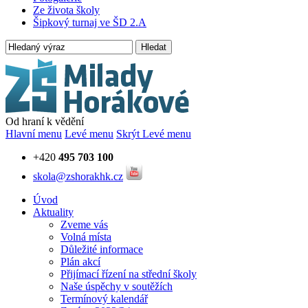
Ze života školy
Šipkový turnaj ve ŠD 2.A
Hledat
Od hraní k vědění
Hlavní menu
Levé menu
Skrýt Levé menu
+420
495 703 100
skola@zshorakhk.cz
Úvod
Aktuality
Zveme vás
Volná místa
Důležité informace
Plán akcí
Přijímací řízení na střední školy
Naše úspěchy v soutěžích
Termínový kalendář