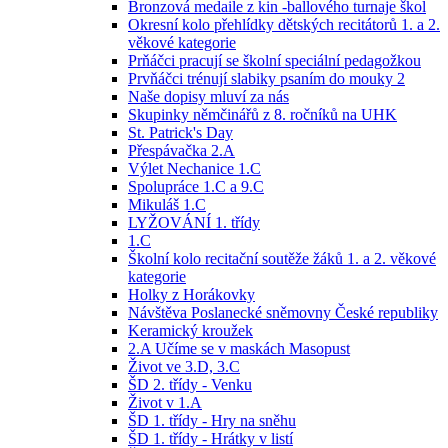
Bronzová medaile z kin -ballového turnaje škol
Okresní kolo přehlídky dětských recitátorů 1. a 2.
věkové kategorie
Prňáčci pracují se školní speciální pedagožkou
Prvňáčci trénují slabiky psaním do mouky 2
Naše dopisy mluví za nás
Skupinky němčinářů z 8. ročníků na UHK
St. Patrick's Day
Přespávačka 2.A
Výlet Nechanice 1.C
Spolupráce 1.C a 9.C
Mikuláš 1.C
LYŽOVÁNÍ 1. třídy
1.C
Školní kolo recitační soutěže žáků 1. a 2. věkové
kategorie
Holky z Horákovky
Návštěva Poslanecké sněmovny České republiky
Keramický kroužek
2.A Učíme se v maskách Masopust
Život ve 3.D, 3.C
ŠD 2. třídy - Venku
Život v 1.A
ŠD 1. třídy - Hry na sněhu
ŠD 1. třídy - Hrátky v listí