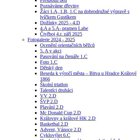
Přespolní běh
Poznáváme dřeviny
Žáci 1.A, 1.B, 1.C na dobrodružné výpravě s
lvíčkem Gustíkem
Dožínky 2025 - 4.D
4.A a 5.A- pramen Labe
Čtyřboj 4.r. září 2025
Fotogalerie 2024 - 2025
Ocenění orientačních běžců
5. A v akci
Pasování na čtenáře 1.C
Foto 1.C
Dětský den
Beseda k výročí města – Bitva u Hradce Králové
1866
Školní triatlon
Talentíci druháci
VV 2.D
ŠVP 2.D
Plavání 2.D
Mc Donald Cup 2.D
Královny a králové HK 2.D
Basketbal 2.D
Advent, Vánoce 2.D
Cyklovýlet 6.C