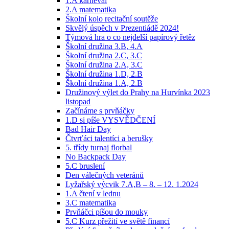
1.A karneval
2.A matematika
Školní kolo recitační soutěže
Skvělý úspěch v Prezentiádě 2024!
Týmová hra o co nejdelší papírový řetěz
Školní družina 3.B, 4.A
Školní družina 2.C, 3.C
Školní družina 2.A, 3.C
Školní družina 1.D, 2.B
Školní družina 1.A, 2.B
Družinový výlet do Prahy na Hurvínka 2023
listopad
Začínáme s prvňáčky
1.D si píše VYSVĚDČENÍ
Bad Hair Day
Čtvrťáci talentíci a berušky
5. třídy turnaj florbal
No Backpack Day
5.C bruslení
Den válečných veteránů
Lyžařský výcvik 7.A,B – 8. – 12. 1.2024
1.A čtení v lednu
3.C matematika
Prvňáčci píšou do mouky
5.C Kurz přežití ve světě financí