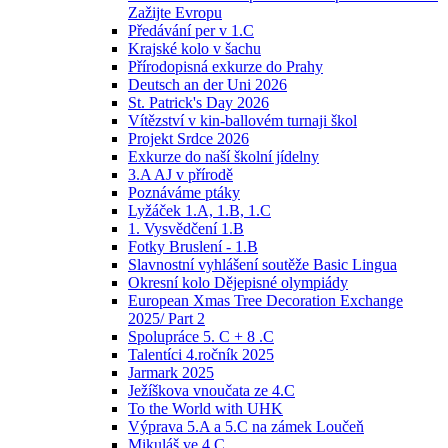
Zažijte Evropu
Předávání per v 1.C
Krajské kolo v šachu
Přírodopisná exkurze do Prahy
Deutsch an der Uni 2026
St. Patrick's Day 2026
Vítězství v kin-ballovém turnaji škol
Projekt Srdce 2026
Exkurze do naší školní jídelny
3.A AJ v přírodě
Poznáváme ptáky
Lyžáček 1.A, 1.B, 1.C
1. Vysvědčení 1.B
Fotky Bruslení - 1.B
Slavnostní vyhlášení soutěže Basic Lingua
Okresní kolo Dějepisné olympiády
European Xmas Tree Decoration Exchange
2025/ Part 2
Spolupráce 5. C + 8 .C
Talentíci 4.ročník 2025
Jarmark 2025
Ježíškova vnoučata ze 4.C
To the World with UHK
Výprava 5.A a 5.C na zámek Loučeň
Mikuláš ve 4.C