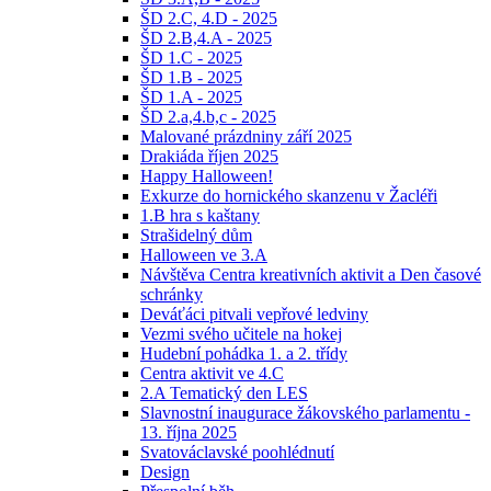
ŠD 2.C, 4.D - 2025
ŠD 2.B,4.A - 2025
ŠD 1.C - 2025
ŠD 1.B - 2025
ŠD 1.A - 2025
ŠD 2.a,4.b,c - 2025
Malované prázdniny září 2025
Drakiáda říjen 2025
Happy Halloween!
Exkurze do hornického skanzenu v Žacléři
1.B hra s kaštany
Strašidelný dům
Halloween ve 3.A
Návštěva Centra kreativních aktivit a Den časové
schránky
Deváťáci pitvali vepřové ledviny
Vezmi svého učitele na hokej
Hudební pohádka 1. a 2. třídy
Centra aktivit ve 4.C
2.A Tematický den LES
Slavnostní inaugurace žákovského parlamentu -
13. října 2025
Svatováclavské poohlédnutí
Design