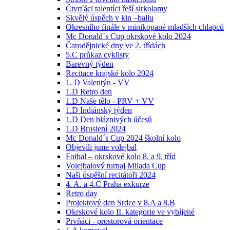
Čtvrťáci talentíci řeší sirkolamy
Skvělý úspěch v kin –ballu
Okresního finále v minikopané mladších chlapců
Mc Donald´s Cup okrskové kolo 2024
Čarodějnické dny ve 2. třídách
5.C průkaz cyklisty
Barevný týden
Recitace krajské kolo 2024
1. D Valentýn - VV
1.D Retro den
1.D Naše tělo - PRV + VV
1.D Indiánský týden
1.D Den bláznivých účesů
1.D Bruslení 2024
Mc Donald´s Cup 2024 školní kolo
Objevili jsme volejbal
Fotbal – okrskové kolo 8. a 9. tříd
Volejbalový turnaj Milada Cup
Naši úspěšní recitátoři 2024
4. A. a 4.C Praha exkurze
Retro day
Projektový den Srdce v 8.A a 8.B
Okrskové kolo II. kategorie ve vybíjené
Prvňáci - prostorová orientace