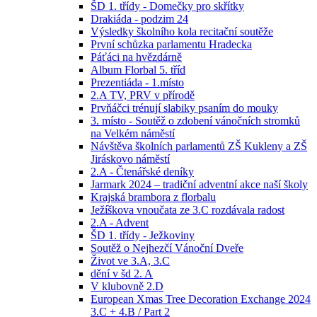
ŠD 1. třídy - Domečky pro skřítky
Drakiáda - podzim 24
Výsledky školního kola recitační soutěže
První schůzka parlamentu Hradecka
Páťáci na hvězdárně
Album Florbal 5. tříd
Prezentiáda - 1.místo
2.A TV, PRV v přírodě
Prvňáčci trénují slabiky psaním do mouky
3. místo - Soutěž o zdobení vánočních stromků
na Velkém náměstí
Návštěva školních parlamentů ZŠ Kukleny a ZŠ
Jiráskovo náměstí
2.A - Čtenářské deníky
Jarmark 2024 – tradiční adventní akce naší školy
Krajská brambora z florbalu
Ježíškova vnoučata ze 3.C rozdávala radost
2.A - Advent
ŠD 1. třídy - Ježkoviny
Soutěž o Nejhezčí Vánoční Dveře
Život ve 3.A, 3.C
dění v šd 2. A
V klubovně 2.D
European Xmas Tree Decoration Exchange 2024
3.C + 4.B / Part 2