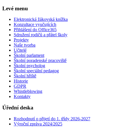
Levé menu
Elektronická žákovská knížka
Konzultace vyučujících
Přihlášení do Office365
Sdružení rodičů a přátel školy
Projekty
Naše tvorba
Učitelé
Školní parlament
Školní poradenské pracoviště
Školní psycholog
Školní speciální pedagog
Školní hřiště
Historie
GDPR
Whistleblowing
Kontakty
Úřední deska
Rozhodnutí o přijetí do 1. třídy 2026-2027
Výroční zpráva 2024/2025