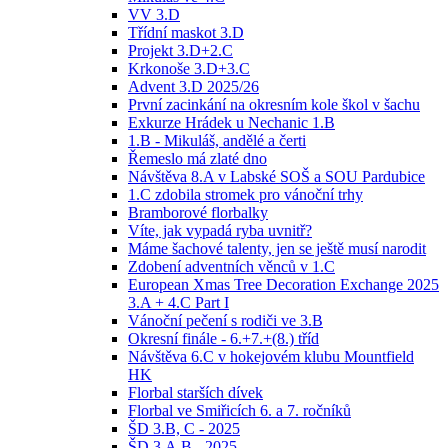
VV 3.D
Třídní maskot 3.D
Projekt 3.D+2.C
Krkonoše 3.D+3.C
Advent 3.D 2025/26
První zacinkání na okresním kole škol v šachu
Exkurze Hrádek u Nechanic 1.B
1.B - Mikuláš, andělé a čerti
Řemeslo má zlaté dno
Návštěva 8.A v Labské SOŠ a SOU Pardubice
1.C zdobila stromek pro vánoční trhy
Bramborové florbalky
Víte, jak vypadá ryba uvnitř?
Máme šachové talenty, jen se ještě musí narodit
Zdobení adventních věnců v 1.C
European Xmas Tree Decoration Exchange 2025
3.A + 4.C Part I
Vánoční pečení s rodiči ve 3.B
Okresní finále - 6.+7.+(8.) tříd
Návštěva 6.C v hokejovém klubu Mountfield
HK
Florbal starších dívek
Florbal ve Smiřicích 6. a 7. ročníků
ŠD 3.B, C - 2025
ŠD 3.A,B - 2025