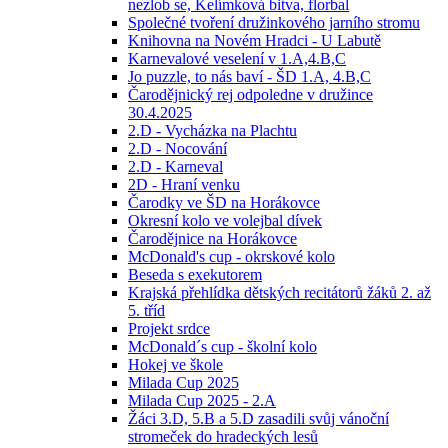
nezlob se, Kelímková bitva, florbal
Společné tvoření družinkového jarního stromu
Knihovna na Novém Hradci - U Labutě
Karnevalové veselení v 1.A,4.B,C
Jo puzzle, to nás baví - ŠD 1.A, 4.B,C
Čarodějnický rej odpoledne v družince
30.4.2025
2.D - Vycházka na Plachtu
2.D - Nocování
2.D - Karneval
2D - Hraní venku
Čarodky ve ŠD na Horákovce
Okresní kolo ve volejbal dívek
Čarodějnice na Horákovce
McDonald's cup - okrskové kolo
Beseda s exekutorem
Krajská přehlídka dětských recitátorů žáků 2. až
5. tříd
Projekt srdce
McDonald´s cup - školní kolo
Hokej ve škole
Milada Cup 2025
Milada Cup 2025 - 2.A
Žáci 3.D, 5.B a 5.D zasadili svůj vánoční
stromeček do hradeckých lesů