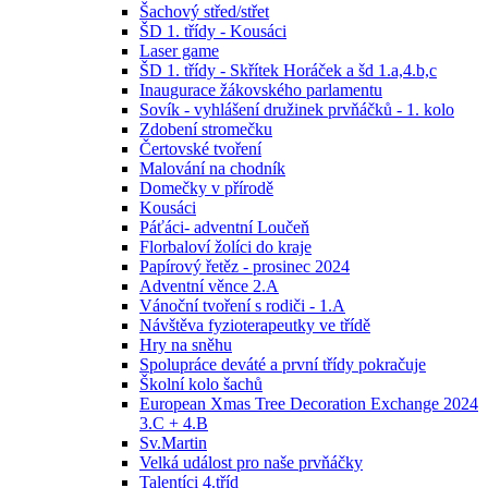
Šachový střed/střet
ŠD 1. třídy - Kousáci
Laser game
ŠD 1. třídy - Skřítek Horáček a šd 1.a,4.b,c
Inaugurace žákovského parlamentu
Sovík - vyhlášení družinek prvňáčků - 1. kolo
Zdobení stromečku
Čertovské tvoření
Malování na chodník
Domečky v přírodě
Kousáci
Páťáci- adventní Loučeň
Florbaloví žolíci do kraje
Papírový řetěz - prosinec 2024
Adventní věnce 2.A
Vánoční tvoření s rodiči - 1.A
Návštěva fyzioterapeutky ve třídě
Hry na sněhu
Spolupráce deváté a první třídy pokračuje
Školní kolo šachů
European Xmas Tree Decoration Exchange 2024
3.C + 4.B
Sv.Martin
Velká událost pro naše prvňáčky
Talentíci 4.tříd