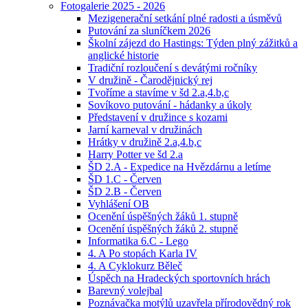
Fotogalerie 2025 - 2026
Mezigenerační setkání plné radosti a úsměvů
Putování za sluníčkem 2026
Školní zájezd do Hastings: Týden plný zážitků a
anglické historie
Tradiční rozloučení s devátými ročníky
V družině - Čarodějnický rej
Tvoříme a stavíme v šd 2.a,4.b,c
Sovíkovo putování - hádanky a úkoly
Představení v družince s kozami
Jarní karneval v družinách
Hrátky v družině 2.a,4.b,c
Harry Potter ve šd 2.a
ŠD 2.A - Expedice na Hvězdárnu a letíme
ŠD 1.C - Červen
ŠD 2.B - Červen
Vyhlášení OB
Ocenění úspěšných žáků 1. stupně
Ocenění úspěšných žáků 2. stupně
Informatika 6.C - Lego
4. A Po stopách Karla IV
4. A Cyklokurz Běleč
Úspěch na Hradeckých sportovních hrách
Barevný volejbal
Poznávačka motýlů uzavřela přírodovědný rok