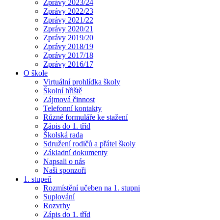
Zprávy 2023/24
Zprávy 2022/23
Zprávy 2021/22
Zprávy 2020/21
Zprávy 2019/20
Zprávy 2018/19
Zprávy 2017/18
Zprávy 2016/17
O škole
Virtuální prohlídka školy
Školní hřiště
Zájmová činnost
Telefonní kontakty
Různé formuláře ke stažení
Zápis do 1. tříd
Školská rada
Sdružení rodičů a přátel školy
Základní dokumenty
Napsali o nás
Naši sponzoři
1. stupeň
Rozmístění učeben na 1. stupni
Suplování
Rozvrhy
Zápis do 1. tříd