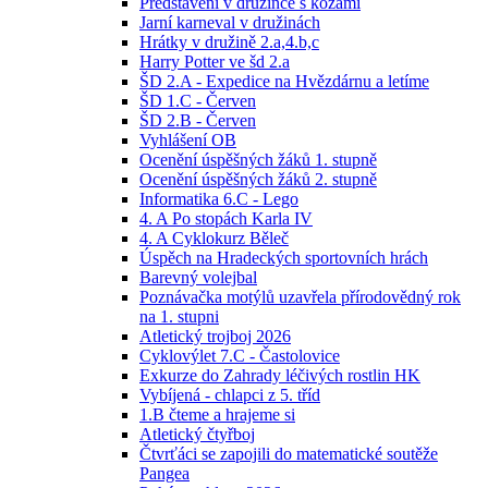
Představení v družince s kozami
Jarní karneval v družinách
Hrátky v družině 2.a,4.b,c
Harry Potter ve šd 2.a
ŠD 2.A - Expedice na Hvězdárnu a letíme
ŠD 1.C - Červen
ŠD 2.B - Červen
Vyhlášení OB
Ocenění úspěšných žáků 1. stupně
Ocenění úspěšných žáků 2. stupně
Informatika 6.C - Lego
4. A Po stopách Karla IV
4. A Cyklokurz Běleč
Úspěch na Hradeckých sportovních hrách
Barevný volejbal
Poznávačka motýlů uzavřela přírodovědný rok
na 1. stupni
Atletický trojboj 2026
Cyklovýlet 7.C - Častolovice
Exkurze do Zahrady léčivých rostlin HK
Vybíjená - chlapci z 5. tříd
1.B čteme a hrajeme si
Atletický čtyřboj
Čtvrťáci se zapojili do matematické soutěže
Pangea