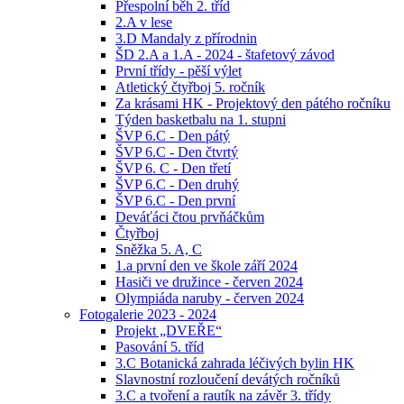
Přespolní běh 2. tříd
2.A v lese
3.D Mandaly z přírodnin
ŠD 2.A a 1.A - 2024 - štafetový závod
První třídy - pěší výlet
Atletický čtyřboj 5. ročník
Za krásami HK - Projektový den pátého ročníku
Týden basketbalu na 1. stupni
ŠVP 6.C - Den pátý
ŠVP 6.C - Den čtvrtý
ŠVP 6. C - Den třetí
ŠVP 6.C - Den druhý
ŠVP 6.C - Den první
Deváťáci čtou prvňáčkům
Čtyřboj
Sněžka 5. A, C
1.a první den ve škole září 2024
Hasiči ve družince - červen 2024
Olympiáda naruby - červen 2024
Fotogalerie 2023 - 2024
Projekt „DVEŘE“
Pasování 5. tříd
3.C Botanická zahrada léčivých bylin HK
Slavnostní rozloučení devátých ročníků
3.C a tvoření a rautík na závěr 3. třídy