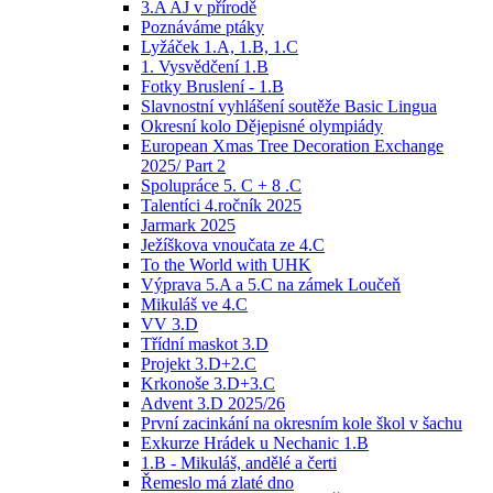
3.A AJ v přírodě
Poznáváme ptáky
Lyžáček 1.A, 1.B, 1.C
1. Vysvědčení 1.B
Fotky Bruslení - 1.B
Slavnostní vyhlášení soutěže Basic Lingua
Okresní kolo Dějepisné olympiády
European Xmas Tree Decoration Exchange
2025/ Part 2
Spolupráce 5. C + 8 .C
Talentíci 4.ročník 2025
Jarmark 2025
Ježíškova vnoučata ze 4.C
To the World with UHK
Výprava 5.A a 5.C na zámek Loučeň
Mikuláš ve 4.C
VV 3.D
Třídní maskot 3.D
Projekt 3.D+2.C
Krkonoše 3.D+3.C
Advent 3.D 2025/26
První zacinkání na okresním kole škol v šachu
Exkurze Hrádek u Nechanic 1.B
1.B - Mikuláš, andělé a čerti
Řemeslo má zlaté dno