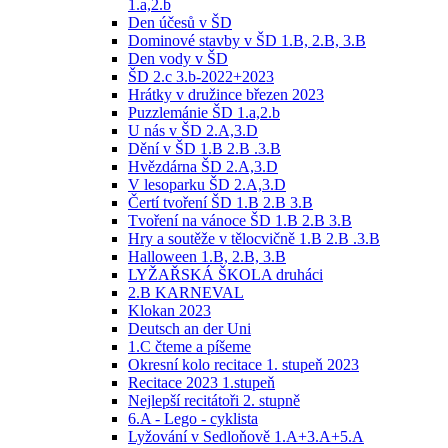
1.a,2.b
Den účesů v ŠD
Dominové stavby v ŠD 1.B, 2.B, 3.B
Den vody v ŠD
ŠD 2.c 3.b-2022+2023
Hrátky v družince březen 2023
Puzzlemánie ŠD 1.a,2.b
U nás v ŠD 2.A,3.D
Dění v ŠD 1.B 2.B .3.B
Hvězdárna ŠD 2.A,3.D
V lesoparku ŠD 2.A,3.D
Čertí tvoření ŠD 1.B 2.B 3.B
Tvoření na vánoce ŠD 1.B 2.B 3.B
Hry a soutěže v tělocvičně 1.B 2.B .3.B
Halloween 1.B, 2.B, 3.B
LYŽAŘSKÁ ŠKOLA druháci
2.B KARNEVAL
Klokan 2023
Deutsch an der Uni
1.C čteme a píšeme
Okresní kolo recitace 1. stupeň 2023
Recitace 2023 1.stupeň
Nejlepší recitátoři 2. stupně
6.A - Lego - cyklista
Lyžování v Sedloňově 1.A+3.A+5.A