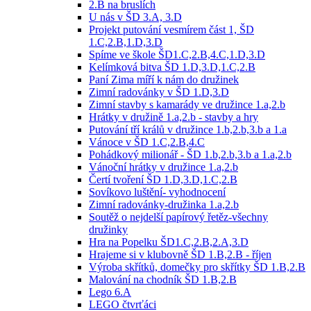
2.B na bruslích
U nás v ŠD 3.A, 3.D
Projekt putování vesmírem část 1, ŠD
1.C,2.B,1.D,3.D
Spíme ve škole ŠD1.C,2.B,4.C,1.D,3.D
Kelímková bitva ŠD 1.D,3.D,1.C,2.B
Paní Zima míří k nám do družinek
Zimní radovánky v ŠD 1.D,3.D
Zimní stavby s kamarády ve družince 1.a,2.b
Hrátky v družině 1.a,2.b - stavby a hry
Putování tří králů v družince 1.b,2.b,3.b a 1.a
Vánoce v ŠD 1.C,2.B,4.C
Pohádkový milionář - ŠD 1.b,2.b,3.b a 1.a,2.b
Vánoční hrátky v družince 1.a,2.b
Čertí tvoření ŠD 1.D,3.D,1.C,2.B
Sovíkovo luštění- vyhodnocení
Zimní radovánky-družinka 1.a,2.b
Soutěž o nejdelší papírový řetěz-všechny
družinky
Hra na Popelku ŠD1.C,2.B,2.A,3.D
Hrajeme si v klubovně ŠD 1.B,2.B - říjen
Výroba skřítků, domečky pro skřítky ŠD 1.B,2.B
Malování na chodník ŠD 1.B,2.B
Lego 6.A
LEGO čtvrťáci