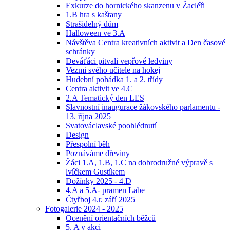
Exkurze do hornického skanzenu v Žacléři
1.B hra s kaštany
Strašidelný dům
Halloween ve 3.A
Návštěva Centra kreativních aktivit a Den časové
schránky
Deváťáci pitvali vepřové ledviny
Vezmi svého učitele na hokej
Hudební pohádka 1. a 2. třídy
Centra aktivit ve 4.C
2.A Tematický den LES
Slavnostní inaugurace žákovského parlamentu -
13. října 2025
Svatováclavské poohlédnutí
Design
Přespolní běh
Poznáváme dřeviny
Žáci 1.A, 1.B, 1.C na dobrodružné výpravě s
lvíčkem Gustíkem
Dožínky 2025 - 4.D
4.A a 5.A- pramen Labe
Čtyřboj 4.r. září 2025
Fotogalerie 2024 - 2025
Ocenění orientačních běžců
5. A v akci