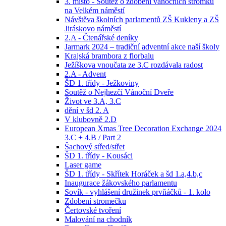
3. místo - Soutěž o zdobení vánočních stromků
na Velkém náměstí
Návštěva školních parlamentů ZŠ Kukleny a ZŠ
Jiráskovo náměstí
2.A - Čtenářské deníky
Jarmark 2024 – tradiční adventní akce naší školy
Krajská brambora z florbalu
Ježíškova vnoučata ze 3.C rozdávala radost
2.A - Advent
ŠD 1. třídy - Ježkoviny
Soutěž o Nejhezčí Vánoční Dveře
Život ve 3.A, 3.C
dění v šd 2. A
V klubovně 2.D
European Xmas Tree Decoration Exchange 2024
3.C + 4.B / Part 2
Šachový střed/střet
ŠD 1. třídy - Kousáci
Laser game
ŠD 1. třídy - Skřítek Horáček a šd 1.a,4.b,c
Inaugurace žákovského parlamentu
Sovík - vyhlášení družinek prvňáčků - 1. kolo
Zdobení stromečku
Čertovské tvoření
Malování na chodník