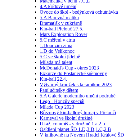
Matematika v běhu 7.C,D
4.A křídové umění
Ovoce do škol - bedýnková ochutnávka
5.A Barevná matika
Dramaťák v cukrárně
Kin-ball Přelouč 27.5.
Mars Exploration Rover
5.C měření v atriu
1.Dpodzim zima
1.D do Velikonoc
5.C ve školní jídelně
Milada má talent
McDonald's Cup - okres 2023
Exkurze do Poslanecké sněmovny
Kin-ball 22.4.
Výtvarný kroužek s keramikou 2023
Paní učitelky dětem
5.A Galerie moderního umění podruhé
Lego - Honzův speciál
Milada Cup 2023
Březnový kin-ballový turnaj v Přelouči
Karneval ve školní družině
Ukaž, co umíš - v družině 1.a,2.b
Osídlení planet ŠD 1.D,3.D,1.C,2.B
V knihovně na Novém Hradci Králové ŠD