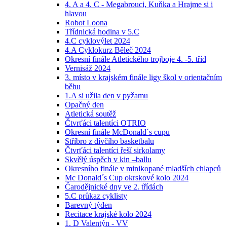
4. A a 4. C - Megabrouci, Kuňka a Hrajme si i
hlavou
Robot Loona
Třídnická hodina v 5.C
4.C cyklovýlet 2024
4.A Cyklokurz Běleč 2024
Okresní finále Atletického trojboje 4. -5. tříd
Vernisáž 2024
3. místo v krajském finále ligy škol v orientačním
běhu
1.A si užila den v pyžamu
Opačný den
Atletická soutěž
Čtvrťáci talentíci OTRIO
Okresní finále McDonald´s cupu
Stříbro z dívčího basketbalu
Čtvrťáci talentíci řeší sirkolamy
Skvělý úspěch v kin –ballu
Okresního finále v minikopané mladších chlapců
Mc Donald´s Cup okrskové kolo 2024
Čarodějnické dny ve 2. třídách
5.C průkaz cyklisty
Barevný týden
Recitace krajské kolo 2024
1. D Valentýn - VV