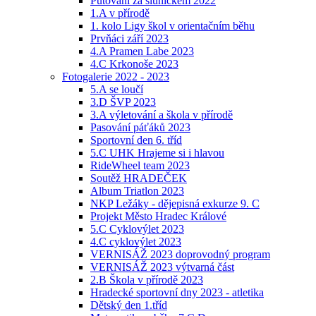
Putování za sluníčkem 2022
1.A v přírodě
1. kolo Ligy škol v orientačním běhu
Prvňáci září 2023
4.A Pramen Labe 2023
4.C Krkonoše 2023
Fotogalerie 2022 - 2023
5.A se loučí
3.D ŠVP 2023
3.A výletování a škola v přírodě
Pasování páťáků 2023
Sportovní den 6. tříd
5.C UHK Hrajeme si i hlavou
RideWheel team 2023
Soutěž HRADEČEK
Album Triatlon 2023
NKP Ležáky - dějepisná exkurze 9. C
Projekt Město Hradec Králové
5.C Cyklovýlet 2023
4.C cyklovýlet 2023
VERNISÁŽ 2023 doprovodný program
VERNISÁŽ 2023 výtvarná část
2.B Škola v přírodě 2023
Hradecké sportovní dny 2023 - atletika
Dětský den 1.tříd