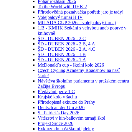
Pohár rozhlasu 2026
To the World with UHK 2
Přírodovědná poznávačka potřetí: jaro je tady!
Volejbalový turnaj H IV
MILADA CUP 2026 – volejbalový turnaj
1.B - KMHK Setkání s velrybou aneb poprvé v
knihovně
ŠD - DUBEN 2026 - 2.C
ŠD - DUBEN 2026 - 2.B, 4.A
ŠD - DUBEN 2026 - 2.A, 4.C
ŠD - DUBEN 2026 - 1.B
ŠD - DUBEN 2026 - 1.A
McDonald´s cup - školní kolo 2026
Czech Cycling Academy Roadshow na naší
škole!
Návštěva školního parlamentu v pražském centru
Zažijte Evropu
Předávání per v 1.C
Krajské kolo v šachu
Přírodopisná exkurze do Prahy
Deutsch an der Uni 2026
St. Patrick's Day 2026
Vítězství v kin-ballovém turnaji škol
Projekt Srdce 2026
Exkurze do naší školní jídelny