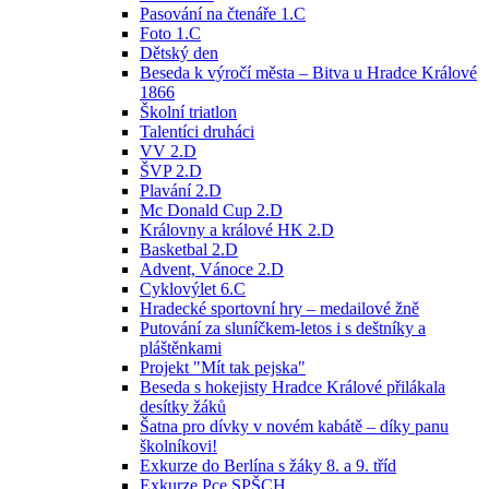
Pasování na čtenáře 1.C
Foto 1.C
Dětský den
Beseda k výročí města – Bitva u Hradce Králové
1866
Školní triatlon
Talentíci druháci
VV 2.D
ŠVP 2.D
Plavání 2.D
Mc Donald Cup 2.D
Královny a králové HK 2.D
Basketbal 2.D
Advent, Vánoce 2.D
Cyklovýlet 6.C
Hradecké sportovní hry – medailové žně
Putování za sluníčkem-letos i s deštníky a
pláštěnkami
Projekt "Mít tak pejska"
Beseda s hokejisty Hradce Králové přilákala
desítky žáků
Šatna pro dívky v novém kabátě – díky panu
školníkovi!
Exkurze do Berlína s žáky 8. a 9. tříd
Exkurze Pce SPŠCH