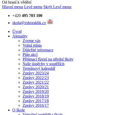
Od hraní k vědění
Hlavní menu
Levé menu
Skrýt Levé menu
+420
495 703 100
skola@zshorakhk.cz
Úvod
Aktuality
Zveme vás
Volná místa
Důležité informace
Plán akcí
Přijímací řízení na střední školy
Naše úspěchy v soutěžích
Termínový kalendář
Zprávy 2023/24
Zprávy 2022/23
Zprávy 2021/22
Zprávy 2020/21
Zprávy 2019/20
Zprávy 2018/19
Zprávy 2017/18
Zprávy 2016/17
O škole
Virtuální prohlídka školy