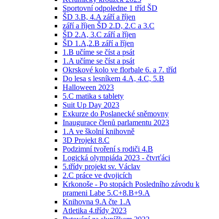
Sportovní odpoledne 1 tříd ŠD
ŠD 3.B, 4.A září a říjen
září a říjen ŠD 2.D, 2.C a 3.C
ŠD 2.A, 3.C září a říjen
ŠD 1.A,2.B září a říjen
1.B učíme se číst a psát
1.A učíme se číst a psát
Okrskové kolo ve florbale 6. a 7. tříd
Do lesa s lesníkem 4.A, 4.C, 5.B
Halloween 2023
5.C matika s tablety
Suit Up Day 2023
Exkurze do Poslanecké sněmovny
Inaugurace členů parlamentu 2023
1.A ve školní knihovně
3D Projekt 8.C
Podzimní tvoření s rodiči 4.B
Logická olympiáda 2023 - čtvrťáci
5.třídy projekt sv. Václav
2.C práce ve dvojicích
Krkonoše - Po stopách Posledního závodu k
prameni Labe 5.C+8.B+9.A
Knihovna 9.A čte 1.A
Atletika 4.třídy 2023