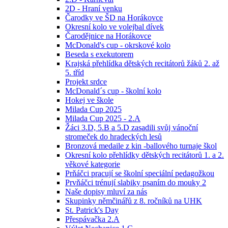
2D - Hraní venku
Čarodky ve ŠD na Horákovce
Okresní kolo ve volejbal dívek
Čarodějnice na Horákovce
McDonald's cup - okrskové kolo
Beseda s exekutorem
Krajská přehlídka dětských recitátorů žáků 2. až
5. tříd
Projekt srdce
McDonald´s cup - školní kolo
Hokej ve škole
Milada Cup 2025
Milada Cup 2025 - 2.A
Žáci 3.D, 5.B a 5.D zasadili svůj vánoční
stromeček do hradeckých lesů
Bronzová medaile z kin -ballového turnaje škol
Okresní kolo přehlídky dětských recitátorů 1. a 2.
věkové kategorie
Prňáčci pracují se školní speciální pedagožkou
Prvňáčci trénují slabiky psaním do mouky 2
Naše dopisy mluví za nás
Skupinky němčinářů z 8. ročníků na UHK
St. Patrick's Day
Přespávačka 2.A