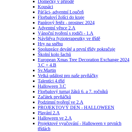
Domečky v přírodě
Kousáci
Páťáci- adventní Loučeň
Florbaloví žolíci do kraje
Papírový řetěz - prosinec 2024
Adventní věnce 2.A
Vánoční tvoření s rodiči - 1.A
Návštěva fyzioterapeutky ve třídě
Hry na sněhu
Spolupráce deváté a první třídy pokračuje
Školní kolo šachů
European Xmas Tree Decoration Exchange 2024
3.C + 4.B
Sv.Martin
Velká událost pro naše prvňáčky
Talentíci 4.tříd
Halloween 3.C
Florbalový turnaj žáků 6. a 7. ročníků
Začátek prvňáčků
Podzimní tvoření ve 2.A
PROJEKTOVÝ DEN - HALLOWEEN
Plavání 2.A
Halloween ve 2.A
Projektové vyučování - Halloween v prvních
třídách