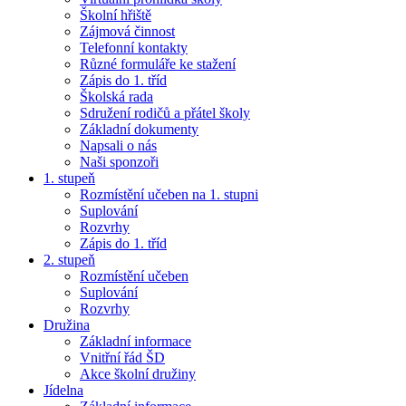
Školní hřiště
Zájmová činnost
Telefonní kontakty
Různé formuláře ke stažení
Zápis do 1. tříd
Školská rada
Sdružení rodičů a přátel školy
Základní dokumenty
Napsali o nás
Naši sponzoři
1. stupeň
Rozmístění učeben na 1. stupni
Suplování
Rozvrhy
Zápis do 1. tříd
2. stupeň
Rozmístění učeben
Suplování
Rozvrhy
Družina
Základní informace
Vnitřní řád ŠD
Akce školní družiny
Jídelna