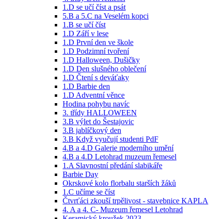
1.D se učí číst a psát
5.B a 5.C na Veselém kopci
1.B se učí číst
1.D Září v lese
1.D První den ve škole
1.D Podzimní tvoření
1.D Halloween, Dušičky
1.D Den slušného oblečení
1.D Čtení s deváťaky
1.D Barbie den
1.D Adventní věnce
Hodina pohybu navíc
3. třídy HALLOWEEN
3.B výlet do Šestajovic
3.B jablíčkový den
3.B Když vyučují studenti PdF
4.B a 4.D Galerie moderního umění
4.B a 4.D Letohrad muzeum řemesel
1.A Slavnostní předání slabikáře
Barbie Day
Okrskové kolo florbalu starších žáků
1.C učíme se číst
Čtvrťáci zkouší trpělivost - stavebnice KAPLA
4. A a 4. C- Muzeum řemesel Letohrad
Keramický kroužek 2023