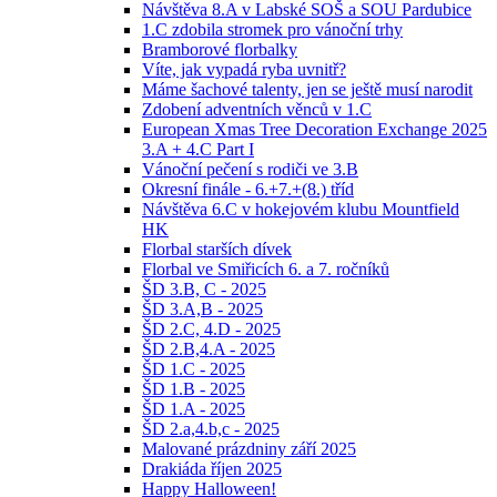
Návštěva 8.A v Labské SOŠ a SOU Pardubice
1.C zdobila stromek pro vánoční trhy
Bramborové florbalky
Víte, jak vypadá ryba uvnitř?
Máme šachové talenty, jen se ještě musí narodit
Zdobení adventních věnců v 1.C
European Xmas Tree Decoration Exchange 2025
3.A + 4.C Part I
Vánoční pečení s rodiči ve 3.B
Okresní finále - 6.+7.+(8.) tříd
Návštěva 6.C v hokejovém klubu Mountfield
HK
Florbal starších dívek
Florbal ve Smiřicích 6. a 7. ročníků
ŠD 3.B, C - 2025
ŠD 3.A,B - 2025
ŠD 2.C, 4.D - 2025
ŠD 2.B,4.A - 2025
ŠD 1.C - 2025
ŠD 1.B - 2025
ŠD 1.A - 2025
ŠD 2.a,4.b,c - 2025
Malované prázdniny září 2025
Drakiáda říjen 2025
Happy Halloween!