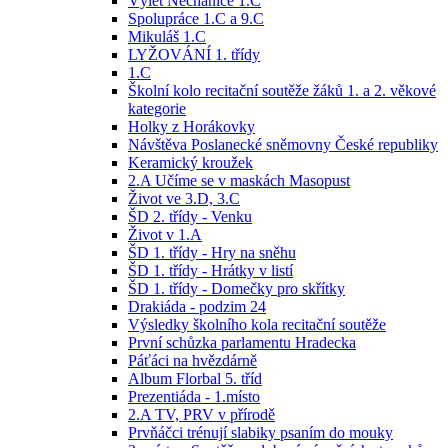
Výlet Nechanice 1.C
Spolupráce 1.C a 9.C
Mikuláš 1.C
LYŽOVÁNÍ 1. třídy
1.C
Školní kolo recitační soutěže žáků 1. a 2. věkové
kategorie
Holky z Horákovky
Návštěva Poslanecké sněmovny České republiky
Keramický kroužek
2.A Učíme se v maskách Masopust
Život ve 3.D, 3.C
ŠD 2. třídy - Venku
Život v 1.A
ŠD 1. třídy - Hry na sněhu
ŠD 1. třídy - Hrátky v listí
ŠD 1. třídy - Domečky pro skřítky
Drakiáda - podzim 24
Výsledky školního kola recitační soutěže
První schůzka parlamentu Hradecka
Páťáci na hvězdárně
Album Florbal 5. tříd
Prezentiáda - 1.místo
2.A TV, PRV v přírodě
Prvňáčci trénují slabiky psaním do mouky