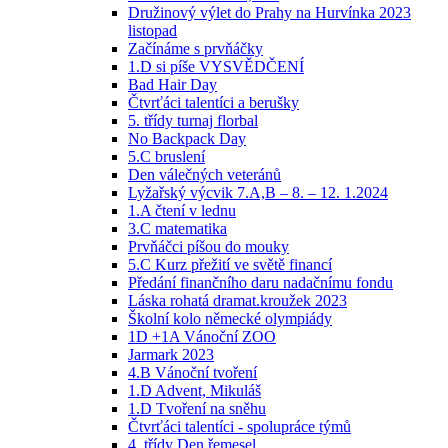
Družinový výlet do Prahy na Hurvínka 2023
listopad
Začínáme s prvňáčky
1.D si píše VYSVĚDČENÍ
Bad Hair Day
Čtvrťáci talentíci a berušky
5. třídy turnaj florbal
No Backpack Day
5.C bruslení
Den válečných veteránů
Lyžařský výcvik 7.A,B – 8. – 12. 1.2024
1.A čtení v lednu
3.C matematika
Prvňáčci píšou do mouky
5.C Kurz přežití ve světě financí
Předání finančního daru nadačnímu fondu
Láska rohatá dramat.kroužek 2023
Školní kolo německé olympiády
1D +1A Vánoční ZOO
Jarmark 2023
4.B Vánoční tvoření
1.D Advent, Mikuláš
1.D Tvoření na sněhu
Čtvrťáci talentíci - spolupráce týmů
4. třídy Den řemesel