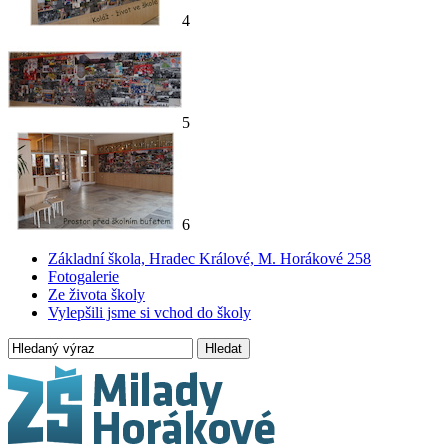
4
5
6
Základní škola, Hradec Králové, M. Horákové 258
Fotogalerie
Ze života školy
Vylepšili jsme si vchod do školy
Hledat