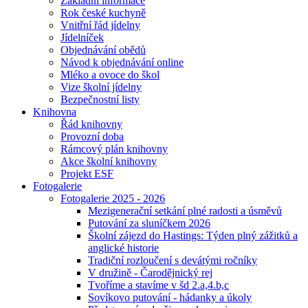
Základní informace
Rok české kuchyně
Vnitřní řád jídelny
Jídelníček
Objednávání obědů
Návod k objednávání online
Mléko a ovoce do škol
Vize školní jídelny
Bezpečnostní listy
Knihovna
Řád knihovny
Provozní doba
Rámcový plán knihovny
Akce školní knihovny
Projekt ESF
Fotogalerie
Fotogalerie 2025 - 2026
Mezigenerační setkání plné radosti a úsměvů
Putování za sluníčkem 2026
Školní zájezd do Hastings: Týden plný zážitků a
anglické historie
Tradiční rozloučení s devátými ročníky
V družině - Čarodějnický rej
Tvoříme a stavíme v šd 2.a,4.b,c
Sovíkovo putování - hádanky a úkoly