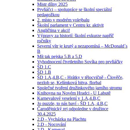
Mistr dílny 2025
Prvňáčci – spolupráce se školní speciální
pedagožkou
2. místo v modrém volejbalu
Školní parlament v Centru kr. aktivit
Angličtina v akci!
Výpravy za historií: školní exkurze napříč
ročníky
Severní vítr je krutý a nezapomíná – McDonald´s
B
Mít tak pejska 5.B a 5.D
Vyhodnocení čtvrtletního Sovíka pro prvňáčky
ŠD 1.C
ŠD 1.B
ŠD 1.A,4.B,C - Hrátky v tělocvičně - Člověče,
nezlob se, Kelímková bitva, florbal
Společné tvoření družinkového jarního stromu
Knihovna na Novém Hradci - U Labutě
Karnevalové veselení v 1.A,4.B,C
Jo puzzle, to nás baví - ŠD 1.A, 4.B,C
Čarodějnický rej odpoledne v družince
30.4.2025
2.D - Vycházka na Plachtu
2.D - Nocování
2.D - Karneval