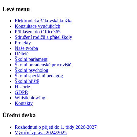
Levé menu
Elektronická žákovská knížka
Konzultace vyučujících
Přihlášení do Office365
Sdružení rodičů a přátel školy
Projekty
Naše tvorba
Učitelé
Školní parlament
Školní poradenské pracoviště
Školní psycholog
Školní speciální pedagog
Školní hřiště
Historie
GDPR
Whistleblowing
Kontakty
Úřední deska
Rozhodnutí o přijetí do 1. třídy 2026-2027
Výroční zpráva 2024/2025