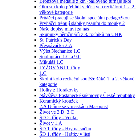
Bronzová medaile z kin -ballového turnaje škol
Okresní kolo přehlídky dětských recitátorů 1. a 2.
věkové kategorie
Prňáčci pracují se školní speciální pedagožkou
Prvňáčci trénují slabiky psaním do mouky 2
Naše dopisy mluví za nás
Skupinky němčinářů z 8. ročníků na UHK
St. Patrick's Day
Přespávačka 2.A
Výlet Nechanice 1.C
Spolupráce 1.C a 9.C
Mikuláš 1.C
LYŽOVÁNÍ 1. třídy
1.C
Školní kolo recitační soutěže žáků 1. a 2. věkové
kategorie
Holky z Horákovky
Návštěva Poslanecké sněmovny České republiky
Keramický kroužek
2.A Učíme se v maskách Masopust
Život ve 3.D, 3.C
ŠD 2. třídy - Venku
Život v 1.A
ŠD 1. třídy - Hry na sněhu
ŠD 1. třídy - Hrátky v listí