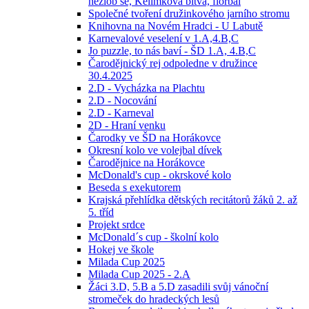
nezlob se, Kelímková bitva, florbal
Společné tvoření družinkového jarního stromu
Knihovna na Novém Hradci - U Labutě
Karnevalové veselení v 1.A,4.B,C
Jo puzzle, to nás baví - ŠD 1.A, 4.B,C
Čarodějnický rej odpoledne v družince
30.4.2025
2.D - Vycházka na Plachtu
2.D - Nocování
2.D - Karneval
2D - Hraní venku
Čarodky ve ŠD na Horákovce
Okresní kolo ve volejbal dívek
Čarodějnice na Horákovce
McDonald's cup - okrskové kolo
Beseda s exekutorem
Krajská přehlídka dětských recitátorů žáků 2. až
5. tříd
Projekt srdce
McDonald´s cup - školní kolo
Hokej ve škole
Milada Cup 2025
Milada Cup 2025 - 2.A
Žáci 3.D, 5.B a 5.D zasadili svůj vánoční
stromeček do hradeckých lesů