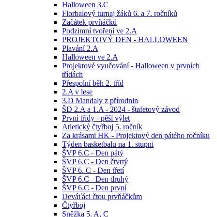
Halloween 3.C
Florbalový turnaj žáků 6. a 7. ročníků
Začátek prvňáčků
Podzimní tvoření ve 2.A
PROJEKTOVÝ DEN - HALLOWEEN
Plavání 2.A
Halloween ve 2.A
Projektové vyučování - Halloween v prvních
třídách
Přespolní běh 2. tříd
2.A v lese
3.D Mandaly z přírodnin
ŠD 2.A a 1.A - 2024 - štafetový závod
První třídy - pěší výlet
Atletický čtyřboj 5. ročník
Za krásami HK - Projektový den pátého ročníku
Týden basketbalu na 1. stupni
ŠVP 6.C - Den pátý
ŠVP 6.C - Den čtvrtý
ŠVP 6. C - Den třetí
ŠVP 6.C - Den druhý
ŠVP 6.C - Den první
Deváťáci čtou prvňáčkům
Čtyřboj
Sněžka 5. A, C