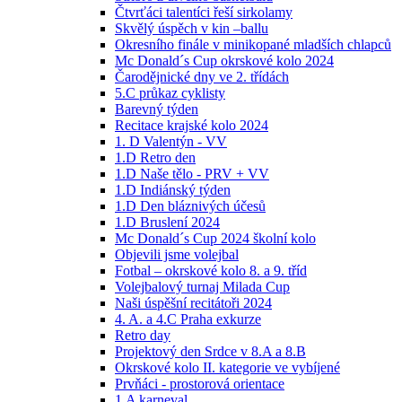
Čtvrťáci talentíci řeší sirkolamy
Skvělý úspěch v kin –ballu
Okresního finále v minikopané mladších chlapců
Mc Donald´s Cup okrskové kolo 2024
Čarodějnické dny ve 2. třídách
5.C průkaz cyklisty
Barevný týden
Recitace krajské kolo 2024
1. D Valentýn - VV
1.D Retro den
1.D Naše tělo - PRV + VV
1.D Indiánský týden
1.D Den bláznivých účesů
1.D Bruslení 2024
Mc Donald´s Cup 2024 školní kolo
Objevili jsme volejbal
Fotbal – okrskové kolo 8. a 9. tříd
Volejbalový turnaj Milada Cup
Naši úspěšní recitátoři 2024
4. A. a 4.C Praha exkurze
Retro day
Projektový den Srdce v 8.A a 8.B
Okrskové kolo II. kategorie ve vybíjené
Prvňáci - prostorová orientace
1.A karneval