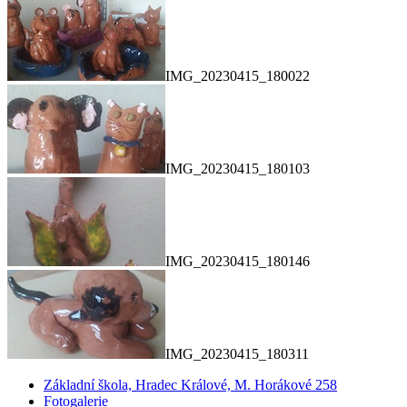
IMG_20230415_180022
IMG_20230415_180103
IMG_20230415_180146
IMG_20230415_180311
Základní škola, Hradec Králové, M. Horákové 258
Fotogalerie