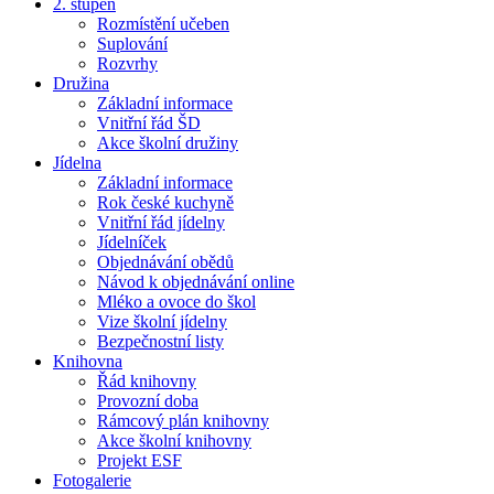
2. stupeň
Rozmístění učeben
Suplování
Rozvrhy
Družina
Základní informace
Vnitřní řád ŠD
Akce školní družiny
Jídelna
Základní informace
Rok české kuchyně
Vnitřní řád jídelny
Jídelníček
Objednávání obědů
Návod k objednávání online
Mléko a ovoce do škol
Vize školní jídelny
Bezpečnostní listy
Knihovna
Řád knihovny
Provozní doba
Rámcový plán knihovny
Akce školní knihovny
Projekt ESF
Fotogalerie