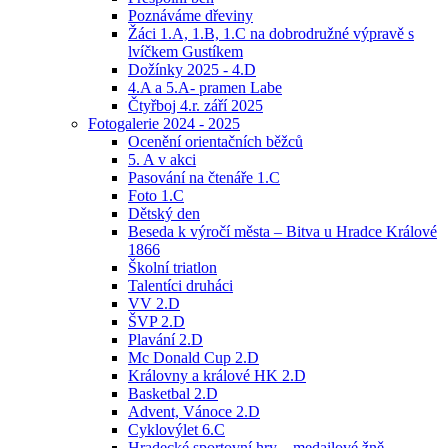
Poznáváme dřeviny
Žáci 1.A, 1.B, 1.C na dobrodružné výpravě s
lvíčkem Gustíkem
Dožínky 2025 - 4.D
4.A a 5.A- pramen Labe
Čtyřboj 4.r. září 2025
Fotogalerie 2024 - 2025
Ocenění orientačních běžců
5. A v akci
Pasování na čtenáře 1.C
Foto 1.C
Dětský den
Beseda k výročí města – Bitva u Hradce Králové
1866
Školní triatlon
Talentíci druháci
VV 2.D
ŠVP 2.D
Plavání 2.D
Mc Donald Cup 2.D
Královny a králové HK 2.D
Basketbal 2.D
Advent, Vánoce 2.D
Cyklovýlet 6.C
Hradecké sportovní hry – medailové žně