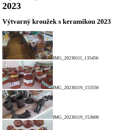
2023
Výtvarný kroužek s keramikou 2023
IMG_20230111_135456
IMG_20230119_153550
IMG_20230119_153608