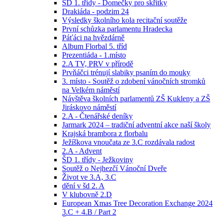
ŠD 1. třídy - Domečky pro skřítky
Drakiáda - podzim 24
Výsledky školního kola recitační soutěže
První schůzka parlamentu Hradecka
Páťáci na hvězdárně
Album Florbal 5. tříd
Prezentiáda - 1.místo
2.A TV, PRV v přírodě
Prvňáčci trénují slabiky psaním do mouky
3. místo - Soutěž o zdobení vánočních stromků
na Velkém náměstí
Návštěva školních parlamentů ZŠ Kukleny a ZŠ
Jiráskovo náměstí
2.A - Čtenářské deníky
Jarmark 2024 – tradiční adventní akce naší školy
Krajská brambora z florbalu
Ježíškova vnoučata ze 3.C rozdávala radost
2.A - Advent
ŠD 1. třídy - Ježkoviny
Soutěž o Nejhezčí Vánoční Dveře
Život ve 3.A, 3.C
dění v šd 2. A
V klubovně 2.D
European Xmas Tree Decoration Exchange 2024
3.C + 4.B / Part 2