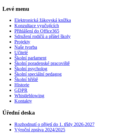
Levé menu
Elektronická žákovská knížka
Konzultace vyučujících
Přihlášení do Office365
Sdružení rodičů a přátel školy
Projekty
Naše tvorba
Učitelé
Školní parlament
Školní poradenské pracoviště
Školní psycholog
Školní speciální pedagog
Školní hřiště
Historie
GDPR
Whistleblowing
Kontakty
Úřední deska
Rozhodnutí o přijetí do 1. třídy 2026-2027
Výroční zpráva 2024/2025