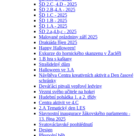
ŠD 2.C, 4.D - 2025
ŠD 2.B,4.A - 2025
ŠD 1.C - 2025
ŠD 1.B - 2025
ŠD 1.A - 2025
ŠD 2.a,4.b,c - 2025
Malované prázdniny září 2025
Drakiáda říjen 2025
Happy Halloween!
Exkurze do hornického skanzenu v Žacléři
1.B hra s kaštany
Strašidelný dům
Halloween ve 3.A
Návštěva Centra kreativních aktivit a Den časové
schránky
Deváťáci pitvali vepřové ledviny
Vezmi svého učitele na hokej
Hudební pohádka 1. a 2. třídy
Centra aktivit ve 4.C
2.A Tematický den LES
Slavnostní inaugurace žákovského parlamentu -
13. října 2025
Svatováclavské poohlédnutí
Design
Přespolní běh