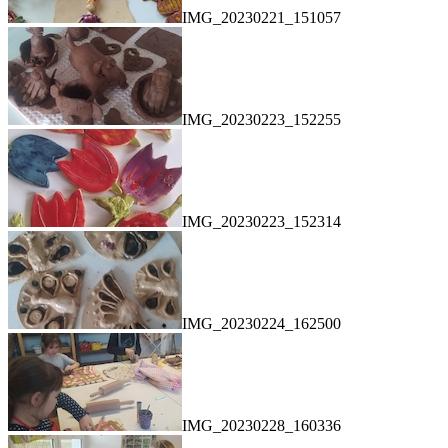
IMG_20230221_151057
IMG_20230223_152255
IMG_20230223_152314
IMG_20230224_162500
IMG_20230228_160336