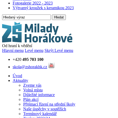
Fotogalerie 2022 - 2023
Výtvarný kroužek s keramikou 2023
Hledat
Od hraní k vědění
Hlavní menu
Levé menu
Skrýt Levé menu
+420
495 703 100
skola@zshorakhk.cz
Úvod
Aktuality
Zveme vás
Volná místa
Důležité informace
Plán akcí
Přijímací řízení na střední školy
Naše úspěchy v soutěžích
Termínový kalendář