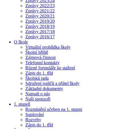
Zprávy 2023/24
Zprávy 2022/23
Zprávy 2021/22
Zprávy 2020/21
Zprávy 2019/20
Zprávy 2018/19
Zprávy 2017/18
Zprávy 2016/17
O škole
Virtuální prohlídka školy
Školní hřiště
Zájmová činnost
Telefonní kontakty
Různé formuláře ke stažení
Zápis do 1. tříd
Školská rada
Sdružení rodičů a přátel školy
Základní dokumenty
Napsali o nás
Naši sponzoři
1. stupeň
Rozmístění učeben na 1. stupni
Suplování
Rozvrhy
Zápis do 1. tříd