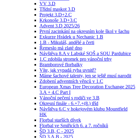
VV 3.D
Třídní maskot 3.D
Projekt 3.D+2.C
Krkonoše 3.D+3.C
Advent 3.D 2025/26
První zacinkání na okresním kole škol v šachu
Exkurze Hrádek u Nechanic 1.B
1.B - Mikuláš, andělé a čerti
Řemeslo má zlaté dno
Návštěva 8.A v Labské SOŠ a SOU Pardubice
1.C zdobila stromek pro vánoční trhy
Bramborové florbalky
Víte, jak vypadá ryba uvnitř?
Máme šachové talenty, jen se ještě musí narodit
Zdobení adventních věnců v 1.C
European Xmas Tree Decoration Exchange 2025
3.A + 4.C Part I
Vánoční pečení s rodiči ve 3.B
Okresní finále - 6.+7.+(8.) tříd
Návštěva 6.C v hokejovém klubu Mountfield
HK
Florbal starších dívek
Florbal ve Smiřicích 6. a 7. ročníků
ŠD 3.B, C - 2025
ŠD 3.A,B - 2025