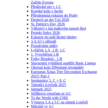
Zažijte Evropu
Předávání per v 1.C
Krajské kolo v šachu
Přírodopisná exkurze do Prahy
Deutsch an der Uni 2026
St. Patrick's Day 2026
Vítězství v kin-ballovém turnaji škol
Projekt Srdce 2026
Exkurze do naší školní jídelny
3.A AJ v přírodě
Poznáváme ptáky
Lyžáček 1.A, 1.B, 1.C
1. Vysvědčení 1.B
Fotky Bruslení - 1.B
Slavnostní vyhlášení soutěže Basic Lingua
Okresní kolo Dějepisné olympiády
European Xmas Tree Decoration Exchange
2025/ Part 2
Spolupráce 5. C + 8 .C
Talentíci 4.ročník 2025
Jarmark 2025
Ježíškova vnoučata ze 4.C
To the World with UHK
Výprava 5.A a 5.C na zámek Loučeň
Mikuláš ve 4.C