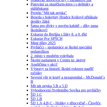
Putování za sluníčkem-letos i s deštníky a
pláštěnkami
Projekt "Mít tak pejska"
Beseda s hokejisty Hradce Králové přilákala
desítky žáků
Šatna pro dívky v novém kabátě – díky panu
školníkovi!
Exkurze do Berlína s žáky 8. a 9. tříd
Exkurze Pce SPŠCH
Mistr dílny 2025
Prvňáčci – spolupráce se školní speciální
pedagožkou
2. místo v modrém volejbalu
Školní parlament v Centru kr. aktivit
Angličtina v akci!
Výpravy za historií: školní exkurze napříč
ročníky
Severní vítr je krutý a nezapomíná – McDonald´s
B
Mít tak pejska 5.B a 5.D
Vyhodnocení čtvrtletního Sovíka pro prvňáčky
ŠD 1.C
ŠD 1.B
ŠD 1.A,4.B,C - Hrátky v tělocvičně - Člověče,