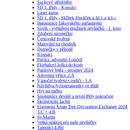
Šachový střed/střet
ŠD 1. třídy - Kousáci
Laser game
ŠD 1. třídy - Skřítek Horáček a šd 1.a,4.b,c
Inaugurace žákovského parlamentu
Sovík - vyhlášení družinek prvňáčků - 1. kolo
Zdobení stromečku
Čertovské tvoření
Malování na chodník
Domečky v přírodě
Kousáci
Páťáci- adventní Loučeň
Florbaloví žolíci do kraje
Papírový řetěz - prosinec 2024
Adventní věnce 2.A
Vánoční tvoření s rodiči - 1.A
Návštěva fyzioterapeutky ve třídě
Hry na sněhu
Spolupráce deváté a první třídy pokračuje
Školní kolo šachů
European Xmas Tree Decoration Exchange 2024
3.C + 4.B
Sv.Martin
Velká událost pro naše prvňáčky
Talentíci 4.tříd