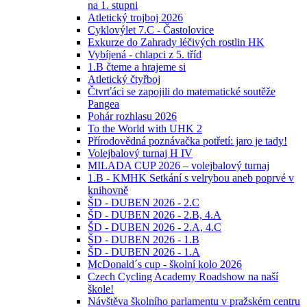
na 1. stupni
Atletický trojboj 2026
Cyklovýlet 7.C - Častolovice
Exkurze do Zahrady léčivých rostlin HK
Vybíjená - chlapci z 5. tříd
1.B čteme a hrajeme si
Atletický čtyřboj
Čtvrťáci se zapojili do matematické soutěže
Pangea
Pohár rozhlasu 2026
To the World with UHK 2
Přírodovědná poznávačka potřetí: jaro je tady!
Volejbalový turnaj H IV
MILADA CUP 2026 – volejbalový turnaj
1.B - KMHK Setkání s velrybou aneb poprvé v
knihovně
ŠD - DUBEN 2026 - 2.C
ŠD - DUBEN 2026 - 2.B, 4.A
ŠD - DUBEN 2026 - 2.A, 4.C
ŠD - DUBEN 2026 - 1.B
ŠD - DUBEN 2026 - 1.A
McDonald´s cup - školní kolo 2026
Czech Cycling Academy Roadshow na naší
škole!
Návštěva školního parlamentu v pražském centru