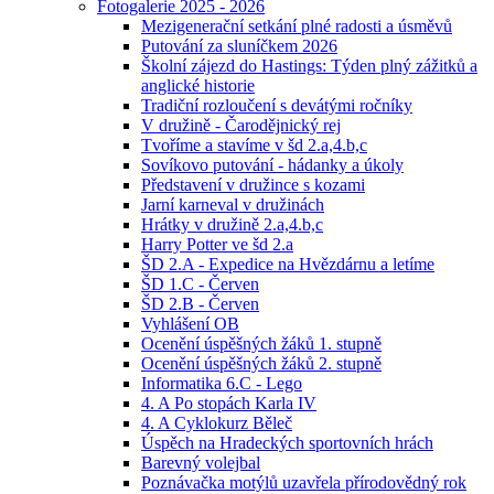
Fotogalerie 2025 - 2026
Mezigenerační setkání plné radosti a úsměvů
Putování za sluníčkem 2026
Školní zájezd do Hastings: Týden plný zážitků a
anglické historie
Tradiční rozloučení s devátými ročníky
V družině - Čarodějnický rej
Tvoříme a stavíme v šd 2.a,4.b,c
Sovíkovo putování - hádanky a úkoly
Představení v družince s kozami
Jarní karneval v družinách
Hrátky v družině 2.a,4.b,c
Harry Potter ve šd 2.a
ŠD 2.A - Expedice na Hvězdárnu a letíme
ŠD 1.C - Červen
ŠD 2.B - Červen
Vyhlášení OB
Ocenění úspěšných žáků 1. stupně
Ocenění úspěšných žáků 2. stupně
Informatika 6.C - Lego
4. A Po stopách Karla IV
4. A Cyklokurz Běleč
Úspěch na Hradeckých sportovních hrách
Barevný volejbal
Poznávačka motýlů uzavřela přírodovědný rok