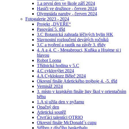
1.a první den ve škole září 2024
Hasiči ve družince - červen 2024
Olympiáda naruby - červen 2024
Fotogalerie 2023 - 2024
Projekt „DVEŘE“
Pasování 5. tříd
3.C Botanická zahrada léčivých bylin HK
Slavnostní rozloučení devátých ročníků
3.C a tvoření a rautík na závěr 3. třídy
4. A a 4. C - Megabrouci, Kuňka a Hrajme si i
hlavou
Robot Loona
Třídnická hodina v 5.C
4.C cyklovýlet 2024
4.A Cyklokurz Běleč 2024
Okresní finále Atletického trojboje 4. -5. tříd
Vernisáž 2024
3. místo v krajském finále ligy škol v orientačním
běhu
1.A si užila den v pyžamu
Opačný den
Atletická soutěž
Čtvrťáci talentíci OTRIO
Okresní finále McDonald´s cupu
Stříbro z dívčího basketbalu