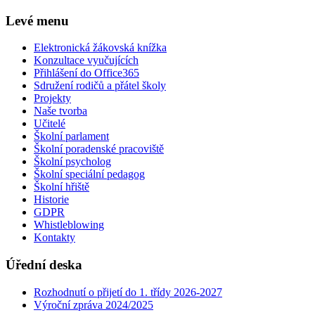
Levé menu
Elektronická žákovská knížka
Konzultace vyučujících
Přihlášení do Office365
Sdružení rodičů a přátel školy
Projekty
Naše tvorba
Učitelé
Školní parlament
Školní poradenské pracoviště
Školní psycholog
Školní speciální pedagog
Školní hřiště
Historie
GDPR
Whistleblowing
Kontakty
Úřední deska
Rozhodnutí o přijetí do 1. třídy 2026-2027
Výroční zpráva 2024/2025