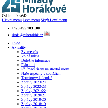
Od hraní k vědění
Hlavní menu
Levé menu
Skrýt Levé menu
+420
495 703 100
skola@zshorakhk.cz
Úvod
Aktuality
Zveme vás
Volná místa
Důležité informace
Plán akcí
Přijímací řízení na střední školy
Naše úspěchy v soutěžích
Termínový kalendář
Zprávy 2023/24
Zprávy 2022/23
Zprávy 2021/22
Zprávy 2020/21
Zprávy 2019/20
Zprávy 2018/19