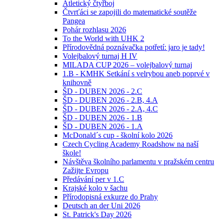
Atletický čtyřboj
Čtvrťáci se zapojili do matematické soutěže
Pangea
Pohár rozhlasu 2026
To the World with UHK 2
Přírodovědná poznávačka potřetí: jaro je tady!
Volejbalový turnaj H IV
MILADA CUP 2026 – volejbalový turnaj
1.B - KMHK Setkání s velrybou aneb poprvé v
knihovně
ŠD - DUBEN 2026 - 2.C
ŠD - DUBEN 2026 - 2.B, 4.A
ŠD - DUBEN 2026 - 2.A, 4.C
ŠD - DUBEN 2026 - 1.B
ŠD - DUBEN 2026 - 1.A
McDonald´s cup - školní kolo 2026
Czech Cycling Academy Roadshow na naší
škole!
Návštěva školního parlamentu v pražském centru
Zažijte Evropu
Předávání per v 1.C
Krajské kolo v šachu
Přírodopisná exkurze do Prahy
Deutsch an der Uni 2026
St. Patrick's Day 2026