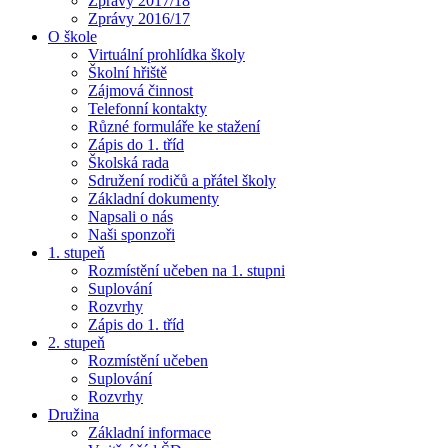
Zprávy 2017/18
Zprávy 2016/17
O škole
Virtuální prohlídka školy
Školní hřiště
Zájmová činnost
Telefonní kontakty
Různé formuláře ke stažení
Zápis do 1. tříd
Školská rada
Sdružení rodičů a přátel školy
Základní dokumenty
Napsali o nás
Naši sponzoři
1. stupeň
Rozmístění učeben na 1. stupni
Suplování
Rozvrhy
Zápis do 1. tříd
2. stupeň
Rozmístění učeben
Suplování
Rozvrhy
Družina
Základní informace