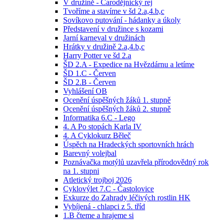
V družině - Čarodějnický rej
Tvoříme a stavíme v šd 2.a,4.b,c
Sovíkovo putování - hádanky a úkoly
Představení v družince s kozami
Jarní karneval v družinách
Hrátky v družině 2.a,4.b,c
Harry Potter ve šd 2.a
ŠD 2.A - Expedice na Hvězdárnu a letíme
ŠD 1.C - Červen
ŠD 2.B - Červen
Vyhlášení OB
Ocenění úspěšných žáků 1. stupně
Ocenění úspěšných žáků 2. stupně
Informatika 6.C - Lego
4. A Po stopách Karla IV
4. A Cyklokurz Běleč
Úspěch na Hradeckých sportovních hrách
Barevný volejbal
Poznávačka motýlů uzavřela přírodovědný rok
na 1. stupni
Atletický trojboj 2026
Cyklovýlet 7.C - Častolovice
Exkurze do Zahrady léčivých rostlin HK
Vybíjená - chlapci z 5. tříd
1.B čteme a hrajeme si