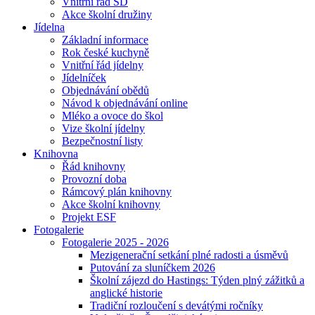
Vnitřní řád ŠD
Akce školní družiny
Jídelna
Základní informace
Rok české kuchyně
Vnitřní řád jídelny
Jídelníček
Objednávání obědů
Návod k objednávání online
Mléko a ovoce do škol
Vize školní jídelny
Bezpečnostní listy
Knihovna
Řád knihovny
Provozní doba
Rámcový plán knihovny
Akce školní knihovny
Projekt ESF
Fotogalerie
Fotogalerie 2025 - 2026
Mezigenerační setkání plné radosti a úsměvů
Putování za sluníčkem 2026
Školní zájezd do Hastings: Týden plný zážitků a
anglické historie
Tradiční rozloučení s devátými ročníky