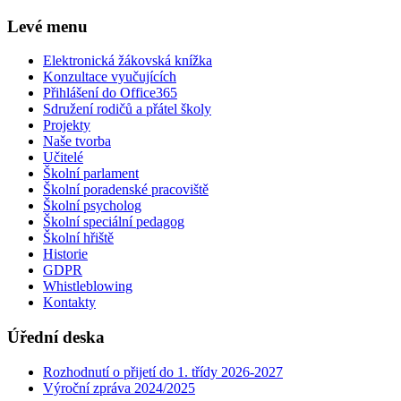
Levé menu
Elektronická žákovská knížka
Konzultace vyučujících
Přihlášení do Office365
Sdružení rodičů a přátel školy
Projekty
Naše tvorba
Učitelé
Školní parlament
Školní poradenské pracoviště
Školní psycholog
Školní speciální pedagog
Školní hřiště
Historie
GDPR
Whistleblowing
Kontakty
Úřední deska
Rozhodnutí o přijetí do 1. třídy 2026-2027
Výroční zpráva 2024/2025