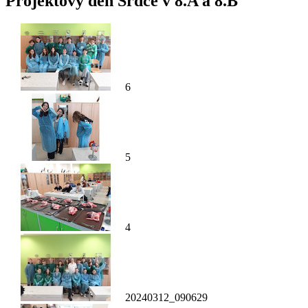
Projektový den Srdce v 8.A a 8.B
6
5
4
20240312_090629