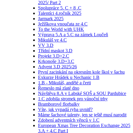
2025/ Part 2
Spolupráce 5. C + 8 .C
Talentíci 4.ročník 2025
Jarmark 2025
Ježíškova vnoučata ze 4.C
To the World with UHK
Výprava 5.A a 5.C na zámek Loučeň
Mikuláš ve 4.C
VV 3.D
Třídní maskot 3.D
Projekt 3.D+2.C
Krkonoše 3.D+3.C
Advent 3.D 2025/26
První zacinkání na okresním kole škol v šachu
Exkurze Hrádek u Nechanic 1.B
1.B - Mikuláš, andělé a čerti
Řemeslo má zlaté dno
Návštěva 8.A v Labské SOŠ a SOU Pardubice
1.C zdobila stromek pro vánoční trhy
Bramborové florbalky
Víte, jak vypadá ryba uvnitř?
Máme šachové talenty, jen se ještě musí narodit
Zdobení adventních věnců v 1.C
European Xmas Tree Decoration Exchange 2025
3.A + 4.C Part I