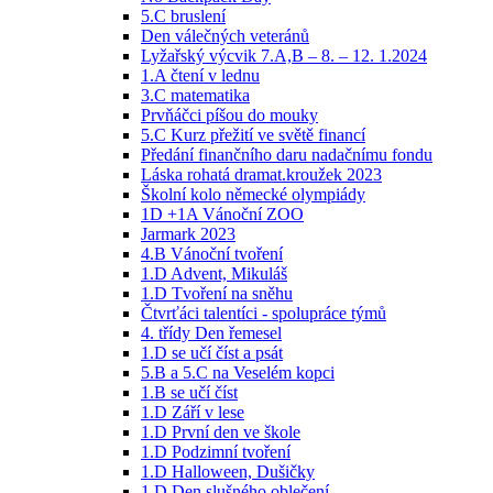
5.C bruslení
Den válečných veteránů
Lyžařský výcvik 7.A,B – 8. – 12. 1.2024
1.A čtení v lednu
3.C matematika
Prvňáčci píšou do mouky
5.C Kurz přežití ve světě financí
Předání finančního daru nadačnímu fondu
Láska rohatá dramat.kroužek 2023
Školní kolo německé olympiády
1D +1A Vánoční ZOO
Jarmark 2023
4.B Vánoční tvoření
1.D Advent, Mikuláš
1.D Tvoření na sněhu
Čtvrťáci talentíci - spolupráce týmů
4. třídy Den řemesel
1.D se učí číst a psát
5.B a 5.C na Veselém kopci
1.B se učí číst
1.D Září v lese
1.D První den ve škole
1.D Podzimní tvoření
1.D Halloween, Dušičky
1.D Den slušného oblečení