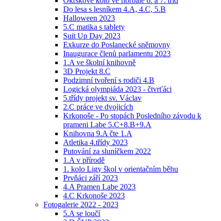
Okrskové kolo ve florbale 6. a 7. tříd
Do lesa s lesníkem 4.A, 4.C, 5.B
Halloween 2023
5.C matika s tablety
Suit Up Day 2023
Exkurze do Poslanecké sněmovny
Inaugurace členů parlamentu 2023
1.A ve školní knihovně
3D Projekt 8.C
Podzimní tvoření s rodiči 4.B
Logická olympiáda 2023 - čtvrťáci
5.třídy projekt sv. Václav
2.C práce ve dvojicích
Krkonoše - Po stopách Posledního závodu k
prameni Labe 5.C+8.B+9.A
Knihovna 9.A čte 1.A
Atletika 4.třídy 2023
Putování za sluníčkem 2022
1.A v přírodě
1. kolo Ligy škol v orientačním běhu
Prvňáci září 2023
4.A Pramen Labe 2023
4.C Krkonoše 2023
Fotogalerie 2022 - 2023
5.A se loučí