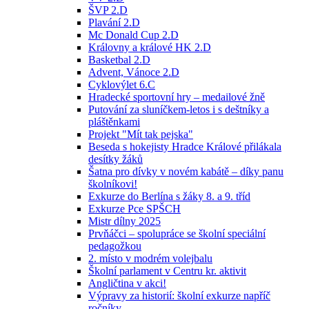
ŠVP 2.D
Plavání 2.D
Mc Donald Cup 2.D
Královny a králové HK 2.D
Basketbal 2.D
Advent, Vánoce 2.D
Cyklovýlet 6.C
Hradecké sportovní hry – medailové žně
Putování za sluníčkem-letos i s deštníky a
pláštěnkami
Projekt "Mít tak pejska"
Beseda s hokejisty Hradce Králové přilákala
desítky žáků
Šatna pro dívky v novém kabátě – díky panu
školníkovi!
Exkurze do Berlína s žáky 8. a 9. tříd
Exkurze Pce SPŠCH
Mistr dílny 2025
Prvňáčci – spolupráce se školní speciální
pedagožkou
2. místo v modrém volejbalu
Školní parlament v Centru kr. aktivit
Angličtina v akci!
Výpravy za historií: školní exkurze napříč
ročníky