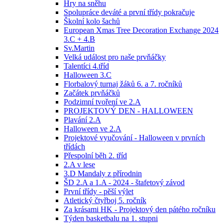
Hry na sněhu
Spolupráce deváté a první třídy pokračuje
Školní kolo šachů
European Xmas Tree Decoration Exchange 2024
3.C + 4.B
Sv.Martin
Velká událost pro naše prvňáčky
Talentíci 4.tříd
Halloween 3.C
Florbalový turnaj žáků 6. a 7. ročníků
Začátek prvňáčků
Podzimní tvoření ve 2.A
PROJEKTOVÝ DEN - HALLOWEEN
Plavání 2.A
Halloween ve 2.A
Projektové vyučování - Halloween v prvních
třídách
Přespolní běh 2. tříd
2.A v lese
3.D Mandaly z přírodnin
ŠD 2.A a 1.A - 2024 - štafetový závod
První třídy - pěší výlet
Atletický čtyřboj 5. ročník
Za krásami HK - Projektový den pátého ročníku
Týden basketbalu na 1. stupni