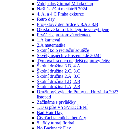
Volejbalový turnaj Milada Cup
Naši úspěšní recitátoři 2024
4. A. a 4.C Praha exkurze
Retro day
Projektový den Srdce v 8.A a 8.B
Okrskové kolo II. kategorie ve vybíjené
Prvňáci - prostorová orientace
1.A karneval
2.A matematika
Školní kolo recitační soutěže
Skvělý úspěch v Prezentiádě 2024!
Týmová hra o co nejdelší papírový řetěz
Školní družina 3.B, 4.A
Školní družina 2.C, 3.C
Školní družina 2.A, 3.C
Školní družina 1.D, 2.B
Školní družina 1.A, 2.B
Družinový výlet do Prahy na Hurvínka 2023
listopad
Začínáme s prvňáčky
1.D si píše VYSVĚDČENÍ
Bad Hair Day
Čtvrťáci talentíci a berušky
5. třídy turnaj florbal
No Backpack Day