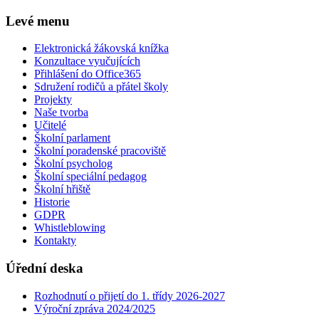
Levé menu
Elektronická žákovská knížka
Konzultace vyučujících
Přihlášení do Office365
Sdružení rodičů a přátel školy
Projekty
Naše tvorba
Učitelé
Školní parlament
Školní poradenské pracoviště
Školní psycholog
Školní speciální pedagog
Školní hřiště
Historie
GDPR
Whistleblowing
Kontakty
Úřední deska
Rozhodnutí o přijetí do 1. třídy 2026-2027
Výroční zpráva 2024/2025