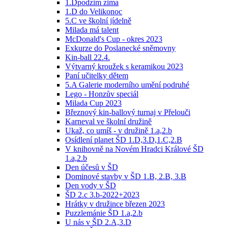
1.Dpodzim zima
1.D do Velikonoc
5.C ve školní jídelně
Milada má talent
McDonald's Cup - okres 2023
Exkurze do Poslanecké sněmovny
Kin-ball 22.4.
Výtvarný kroužek s keramikou 2023
Paní učitelky dětem
5.A Galerie moderního umění podruhé
Lego - Honzův speciál
Milada Cup 2023
Březnový kin-ballový turnaj v Přelouči
Karneval ve školní družině
Ukaž, co umíš - v družině 1.a,2.b
Osídlení planet ŠD 1.D,3.D,1.C,2.B
V knihovně na Novém Hradci Králové ŠD
1.a,2.b
Den účesů v ŠD
Dominové stavby v ŠD 1.B, 2.B, 3.B
Den vody v ŠD
ŠD 2.c 3.b-2022+2023
Hrátky v družince březen 2023
Puzzlemánie ŠD 1.a,2.b
U nás v ŠD 2.A,3.D