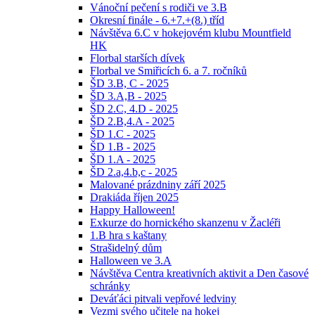
Vánoční pečení s rodiči ve 3.B
Okresní finále - 6.+7.+(8.) tříd
Návštěva 6.C v hokejovém klubu Mountfield
HK
Florbal starších dívek
Florbal ve Smiřicích 6. a 7. ročníků
ŠD 3.B, C - 2025
ŠD 3.A,B - 2025
ŠD 2.C, 4.D - 2025
ŠD 2.B,4.A - 2025
ŠD 1.C - 2025
ŠD 1.B - 2025
ŠD 1.A - 2025
ŠD 2.a,4.b,c - 2025
Malované prázdniny září 2025
Drakiáda říjen 2025
Happy Halloween!
Exkurze do hornického skanzenu v Žacléři
1.B hra s kaštany
Strašidelný dům
Halloween ve 3.A
Návštěva Centra kreativních aktivit a Den časové
schránky
Deváťáci pitvali vepřové ledviny
Vezmi svého učitele na hokej