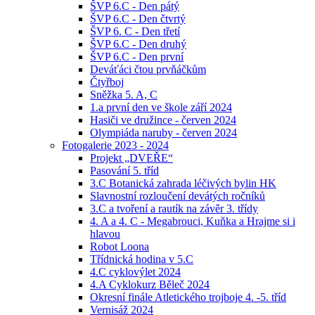
ŠVP 6.C - Den pátý
ŠVP 6.C - Den čtvrtý
ŠVP 6. C - Den třetí
ŠVP 6.C - Den druhý
ŠVP 6.C - Den první
Deváťáci čtou prvňáčkům
Čtyřboj
Sněžka 5. A, C
1.a první den ve škole září 2024
Hasiči ve družince - červen 2024
Olympiáda naruby - červen 2024
Fotogalerie 2023 - 2024
Projekt „DVEŘE“
Pasování 5. tříd
3.C Botanická zahrada léčivých bylin HK
Slavnostní rozloučení devátých ročníků
3.C a tvoření a rautík na závěr 3. třídy
4. A a 4. C - Megabrouci, Kuňka a Hrajme si i
hlavou
Robot Loona
Třídnická hodina v 5.C
4.C cyklovýlet 2024
4.A Cyklokurz Běleč 2024
Okresní finále Atletického trojboje 4. -5. tříd
Vernisáž 2024