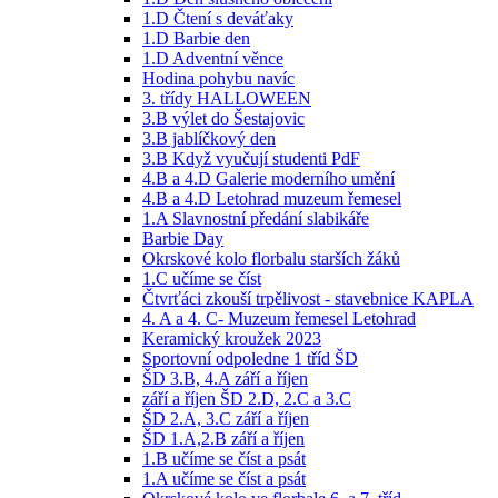
1.D Čtení s deváťaky
1.D Barbie den
1.D Adventní věnce
Hodina pohybu navíc
3. třídy HALLOWEEN
3.B výlet do Šestajovic
3.B jablíčkový den
3.B Když vyučují studenti PdF
4.B a 4.D Galerie moderního umění
4.B a 4.D Letohrad muzeum řemesel
1.A Slavnostní předání slabikáře
Barbie Day
Okrskové kolo florbalu starších žáků
1.C učíme se číst
Čtvrťáci zkouší trpělivost - stavebnice KAPLA
4. A a 4. C- Muzeum řemesel Letohrad
Keramický kroužek 2023
Sportovní odpoledne 1 tříd ŠD
ŠD 3.B, 4.A září a říjen
září a říjen ŠD 2.D, 2.C a 3.C
ŠD 2.A, 3.C září a říjen
ŠD 1.A,2.B září a říjen
1.B učíme se číst a psát
1.A učíme se číst a psát