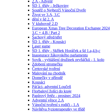
2.A - Advent
ŠD 1. třídy - Ježkoviny
Soutěž o Nejhezčí Vánoční Dveře
Život ve 3.A, 3.C
dění v šd 2. A
V klubovně 2.D
European Xmas Tree Decoration Exchange 2024
3.C + 4.B / Part 2
Šachový střed/střet
ŠD 1. třídy - Kousáci
Laser game
ŠD 1. třídy - Skřítek Horáček a šd 1.a,4.b,c
Inaugurace žákovského parlamentu
Sovík - vyhlášení družinek prvňáčků - 1. kolo
Zdobení stromečku
Čertovské tvoření
Malování na chodník
Domečky v přírodě
Kousáci
Páťáci- adventní Loučeň
Florbaloví žolíci do kraje
Papírový řetěz - prosinec 2024
Adventní věnce 2.A
Vánoční tvoření s rodiči - 1.A
Návštěva fyzioterapeutky ve třídě