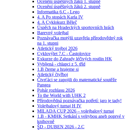
Ocenění úspěšných žáků 1. stupně
Ocenění úspěšných žáků 2. stupně
Informatika 6.C - Lego
4. A Po stopách Karla IV
4. A Cyklokurz Běleč
Úspěch na Hradeckých sportovních hrách
Barevný volejbal
Poznávačka motýlů uzavřela přírodovědný rok
na 1. stupni
Atletický trojboj 2026
Cyklovýlet 7.C - Častolovice
Exkurze do Zahrady léčivých rostlin HK
Vybíjená - chlapci z 5. tříd
1.B čteme a hrajeme si
Atletický čtyřboj
Čtvrťáci se zapojili do matematické soutěže
Pangea
Pohár rozhlasu 2026
To the World with UHK 2
Přírodovědná poznávačka potřetí: jaro je tady!
Volejbalový turnaj H IV
MILADA CUP 2026 – volejbalový turnaj
1.B - KMHK Setkání s velrybou aneb poprvé v
knihovně
ŠD - DUBEN 2026 - 2.C