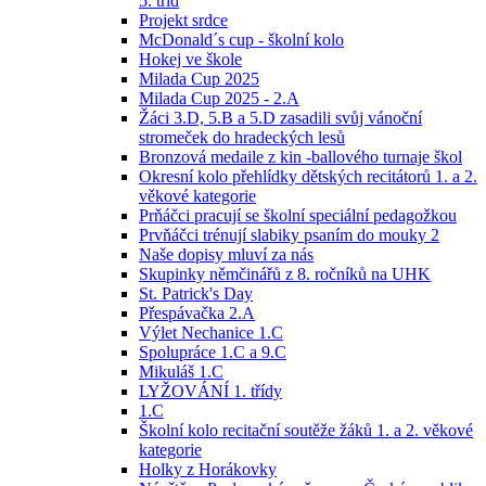
5. tříd
Projekt srdce
McDonald´s cup - školní kolo
Hokej ve škole
Milada Cup 2025
Milada Cup 2025 - 2.A
Žáci 3.D, 5.B a 5.D zasadili svůj vánoční
stromeček do hradeckých lesů
Bronzová medaile z kin -ballového turnaje škol
Okresní kolo přehlídky dětských recitátorů 1. a 2.
věkové kategorie
Prňáčci pracují se školní speciální pedagožkou
Prvňáčci trénují slabiky psaním do mouky 2
Naše dopisy mluví za nás
Skupinky němčinářů z 8. ročníků na UHK
St. Patrick's Day
Přespávačka 2.A
Výlet Nechanice 1.C
Spolupráce 1.C a 9.C
Mikuláš 1.C
LYŽOVÁNÍ 1. třídy
1.C
Školní kolo recitační soutěže žáků 1. a 2. věkové
kategorie
Holky z Horákovky