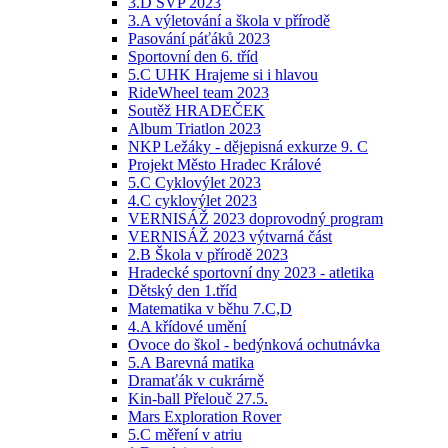
3.D ŠVP 2023
3.A výletování a škola v přírodě
Pasování páťáků 2023
Sportovní den 6. tříd
5.C UHK Hrajeme si i hlavou
RideWheel team 2023
Soutěž HRADEČEK
Album Triatlon 2023
NKP Ležáky - dějepisná exkurze 9. C
Projekt Město Hradec Králové
5.C Cyklovýlet 2023
4.C cyklovýlet 2023
VERNISÁŽ 2023 doprovodný program
VERNISÁŽ 2023 výtvarná část
2.B Škola v přírodě 2023
Hradecké sportovní dny 2023 - atletika
Dětský den 1.tříd
Matematika v běhu 7.C,D
4.A křídové umění
Ovoce do škol - bedýnková ochutnávka
5.A Barevná matika
Dramaťák v cukrárně
Kin-ball Přelouč 27.5.
Mars Exploration Rover
5.C měření v atriu