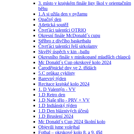
3. místo v krajském finále ligy škol v orientačním
běhu
1.A si užila den v pyžamu
Opačný den
Atletická soutěž
Čtvrťáci talentíci OTRIO
Okresní finále McDonald´s cupu
Stříbro z dívčího basketbalu
Čtvrťáci talentíci řeší sirkolamy
Skvělý úspěch v kin –ballu
Okresního finále v minikopané mladších chlapců
Mc Donald´s Cup okrskové kolo 2024
Čarodějnické dny ve 2. třídách
5.C průkaz cyklisty
Barevný týden
Recitace krajské kolo 2024
1. D Valentýn - VV
1.D Retro den
1.D Naše tělo - PRV + VV
1.D Indiánský týden
1.D Den bláznivých účesů
1.D Bruslení 2024
Mc Donald´s Cup 2024 školní kolo
Objevili jsme volejbal
Fotbal – okrskové kolo 8. a 9. tříd