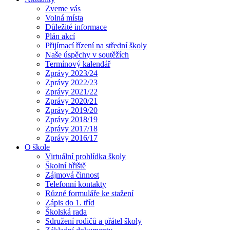
Zveme vás
Volná místa
Důležité informace
Plán akcí
Přijímací řízení na střední školy
Naše úspěchy v soutěžích
Termínový kalendář
Zprávy 2023/24
Zprávy 2022/23
Zprávy 2021/22
Zprávy 2020/21
Zprávy 2019/20
Zprávy 2018/19
Zprávy 2017/18
Zprávy 2016/17
O škole
Virtuální prohlídka školy
Školní hřiště
Zájmová činnost
Telefonní kontakty
Různé formuláře ke stažení
Zápis do 1. tříd
Školská rada
Sdružení rodičů a přátel školy