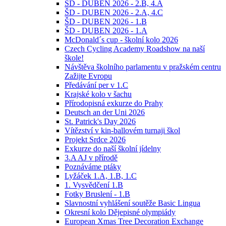
ŠD - DUBEN 2026 - 2.B, 4.A
ŠD - DUBEN 2026 - 2.A, 4.C
ŠD - DUBEN 2026 - 1.B
ŠD - DUBEN 2026 - 1.A
McDonald´s cup - školní kolo 2026
Czech Cycling Academy Roadshow na naší
škole!
Návštěva školního parlamentu v pražském centru
Zažijte Evropu
Předávání per v 1.C
Krajské kolo v šachu
Přírodopisná exkurze do Prahy
Deutsch an der Uni 2026
St. Patrick's Day 2026
Vítězství v kin-ballovém turnaji škol
Projekt Srdce 2026
Exkurze do naší školní jídelny
3.A AJ v přírodě
Poznáváme ptáky
Lyžáček 1.A, 1.B, 1.C
1. Vysvědčení 1.B
Fotky Bruslení - 1.B
Slavnostní vyhlášení soutěže Basic Lingua
Okresní kolo Dějepisné olympiády
European Xmas Tree Decoration Exchange