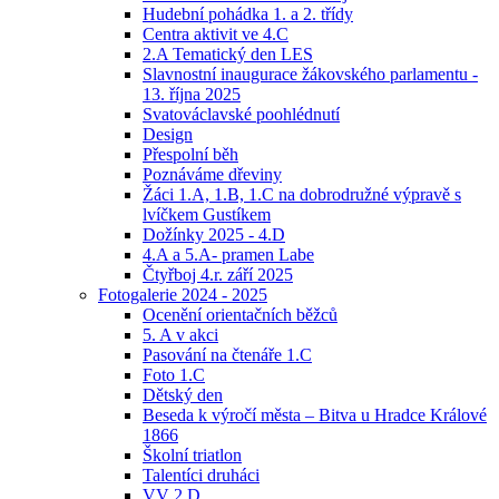
Hudební pohádka 1. a 2. třídy
Centra aktivit ve 4.C
2.A Tematický den LES
Slavnostní inaugurace žákovského parlamentu -
13. října 2025
Svatováclavské poohlédnutí
Design
Přespolní běh
Poznáváme dřeviny
Žáci 1.A, 1.B, 1.C na dobrodružné výpravě s
lvíčkem Gustíkem
Dožínky 2025 - 4.D
4.A a 5.A- pramen Labe
Čtyřboj 4.r. září 2025
Fotogalerie 2024 - 2025
Ocenění orientačních běžců
5. A v akci
Pasování na čtenáře 1.C
Foto 1.C
Dětský den
Beseda k výročí města – Bitva u Hradce Králové
1866
Školní triatlon
Talentíci druháci
VV 2.D