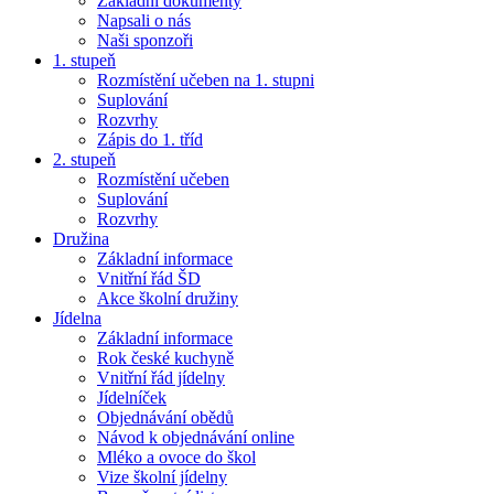
Základní dokumenty
Napsali o nás
Naši sponzoři
1. stupeň
Rozmístění učeben na 1. stupni
Suplování
Rozvrhy
Zápis do 1. tříd
2. stupeň
Rozmístění učeben
Suplování
Rozvrhy
Družina
Základní informace
Vnitřní řád ŠD
Akce školní družiny
Jídelna
Základní informace
Rok české kuchyně
Vnitřní řád jídelny
Jídelníček
Objednávání obědů
Návod k objednávání online
Mléko a ovoce do škol
Vize školní jídelny