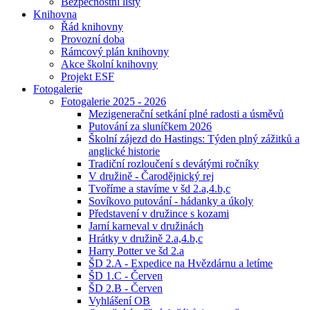
Bezpečnostní listy
Knihovna
Řád knihovny
Provozní doba
Rámcový plán knihovny
Akce školní knihovny
Projekt ESF
Fotogalerie
Fotogalerie 2025 - 2026
Mezigenerační setkání plné radosti a úsměvů
Putování za sluníčkem 2026
Školní zájezd do Hastings: Týden plný zážitků a
anglické historie
Tradiční rozloučení s devátými ročníky
V družině - Čarodějnický rej
Tvoříme a stavíme v šd 2.a,4.b,c
Sovíkovo putování - hádanky a úkoly
Představení v družince s kozami
Jarní karneval v družinách
Hrátky v družině 2.a,4.b,c
Harry Potter ve šd 2.a
ŠD 2.A - Expedice na Hvězdárnu a letíme
ŠD 1.C - Červen
ŠD 2.B - Červen
Vyhlášení OB