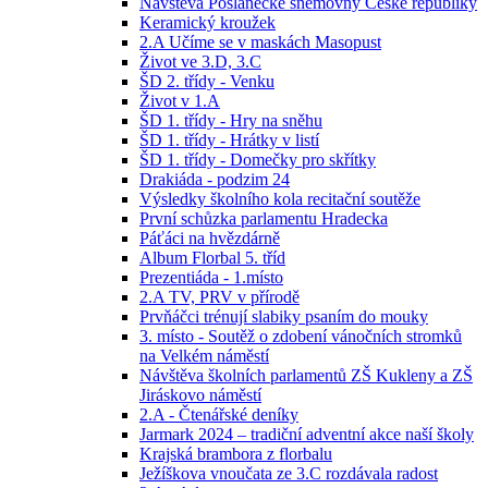
Návštěva Poslanecké sněmovny České republiky
Keramický kroužek
2.A Učíme se v maskách Masopust
Život ve 3.D, 3.C
ŠD 2. třídy - Venku
Život v 1.A
ŠD 1. třídy - Hry na sněhu
ŠD 1. třídy - Hrátky v listí
ŠD 1. třídy - Domečky pro skřítky
Drakiáda - podzim 24
Výsledky školního kola recitační soutěže
První schůzka parlamentu Hradecka
Páťáci na hvězdárně
Album Florbal 5. tříd
Prezentiáda - 1.místo
2.A TV, PRV v přírodě
Prvňáčci trénují slabiky psaním do mouky
3. místo - Soutěž o zdobení vánočních stromků
na Velkém náměstí
Návštěva školních parlamentů ZŠ Kukleny a ZŠ
Jiráskovo náměstí
2.A - Čtenářské deníky
Jarmark 2024 – tradiční adventní akce naší školy
Krajská brambora z florbalu
Ježíškova vnoučata ze 3.C rozdávala radost