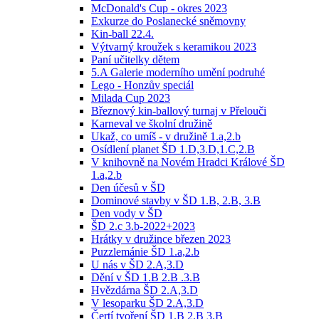
McDonald's Cup - okres 2023
Exkurze do Poslanecké sněmovny
Kin-ball 22.4.
Výtvarný kroužek s keramikou 2023
Paní učitelky dětem
5.A Galerie moderního umění podruhé
Lego - Honzův speciál
Milada Cup 2023
Březnový kin-ballový turnaj v Přelouči
Karneval ve školní družině
Ukaž, co umíš - v družině 1.a,2.b
Osídlení planet ŠD 1.D,3.D,1.C,2.B
V knihovně na Novém Hradci Králové ŠD
1.a,2.b
Den účesů v ŠD
Dominové stavby v ŠD 1.B, 2.B, 3.B
Den vody v ŠD
ŠD 2.c 3.b-2022+2023
Hrátky v družince březen 2023
Puzzlemánie ŠD 1.a,2.b
U nás v ŠD 2.A,3.D
Dění v ŠD 1.B 2.B .3.B
Hvězdárna ŠD 2.A,3.D
V lesoparku ŠD 2.A,3.D
Čertí tvoření ŠD 1.B 2.B 3.B