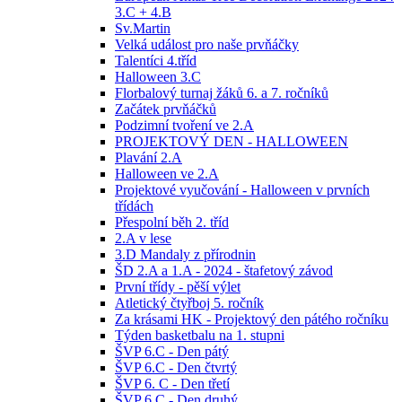
3.C + 4.B
Sv.Martin
Velká událost pro naše prvňáčky
Talentíci 4.tříd
Halloween 3.C
Florbalový turnaj žáků 6. a 7. ročníků
Začátek prvňáčků
Podzimní tvoření ve 2.A
PROJEKTOVÝ DEN - HALLOWEEN
Plavání 2.A
Halloween ve 2.A
Projektové vyučování - Halloween v prvních
třídách
Přespolní běh 2. tříd
2.A v lese
3.D Mandaly z přírodnin
ŠD 2.A a 1.A - 2024 - štafetový závod
První třídy - pěší výlet
Atletický čtyřboj 5. ročník
Za krásami HK - Projektový den pátého ročníku
Týden basketbalu na 1. stupni
ŠVP 6.C - Den pátý
ŠVP 6.C - Den čtvrtý
ŠVP 6. C - Den třetí
ŠVP 6.C - Den druhý