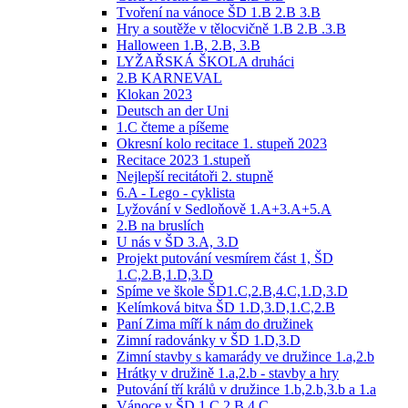
Tvoření na vánoce ŠD 1.B 2.B 3.B
Hry a soutěže v tělocvičně 1.B 2.B .3.B
Halloween 1.B, 2.B, 3.B
LYŽAŘSKÁ ŠKOLA druháci
2.B KARNEVAL
Klokan 2023
Deutsch an der Uni
1.C čteme a píšeme
Okresní kolo recitace 1. stupeň 2023
Recitace 2023 1.stupeň
Nejlepší recitátoři 2. stupně
6.A - Lego - cyklista
Lyžování v Sedloňově 1.A+3.A+5.A
2.B na bruslích
U nás v ŠD 3.A, 3.D
Projekt putování vesmírem část 1, ŠD
1.C,2.B,1.D,3.D
Spíme ve škole ŠD1.C,2.B,4.C,1.D,3.D
Kelímková bitva ŠD 1.D,3.D,1.C,2.B
Paní Zima míří k nám do družinek
Zimní radovánky v ŠD 1.D,3.D
Zimní stavby s kamarády ve družince 1.a,2.b
Hrátky v družině 1.a,2.b - stavby a hry
Putování tří králů v družince 1.b,2.b,3.b a 1.a
Vánoce v ŠD 1.C,2.B,4.C