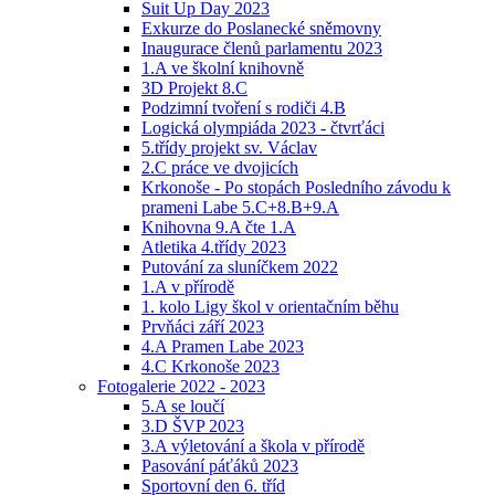
Suit Up Day 2023
Exkurze do Poslanecké sněmovny
Inaugurace členů parlamentu 2023
1.A ve školní knihovně
3D Projekt 8.C
Podzimní tvoření s rodiči 4.B
Logická olympiáda 2023 - čtvrťáci
5.třídy projekt sv. Václav
2.C práce ve dvojicích
Krkonoše - Po stopách Posledního závodu k
prameni Labe 5.C+8.B+9.A
Knihovna 9.A čte 1.A
Atletika 4.třídy 2023
Putování za sluníčkem 2022
1.A v přírodě
1. kolo Ligy škol v orientačním běhu
Prvňáci září 2023
4.A Pramen Labe 2023
4.C Krkonoše 2023
Fotogalerie 2022 - 2023
5.A se loučí
3.D ŠVP 2023
3.A výletování a škola v přírodě
Pasování páťáků 2023
Sportovní den 6. tříd