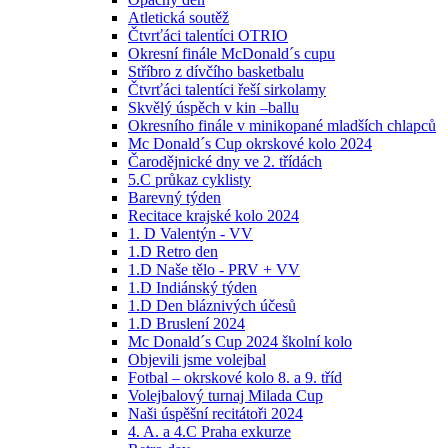
Atletická soutěž
Čtvrťáci talentíci OTRIO
Okresní finále McDonald´s cupu
Stříbro z dívčího basketbalu
Čtvrťáci talentíci řeší sirkolamy
Skvělý úspěch v kin –ballu
Okresního finále v minikopané mladších chlapců
Mc Donald´s Cup okrskové kolo 2024
Čarodějnické dny ve 2. třídách
5.C průkaz cyklisty
Barevný týden
Recitace krajské kolo 2024
1. D Valentýn - VV
1.D Retro den
1.D Naše tělo - PRV + VV
1.D Indiánský týden
1.D Den bláznivých účesů
1.D Bruslení 2024
Mc Donald´s Cup 2024 školní kolo
Objevili jsme volejbal
Fotbal – okrskové kolo 8. a 9. tříd
Volejbalový turnaj Milada Cup
Naši úspěšní recitátoři 2024
4. A. a 4.C Praha exkurze