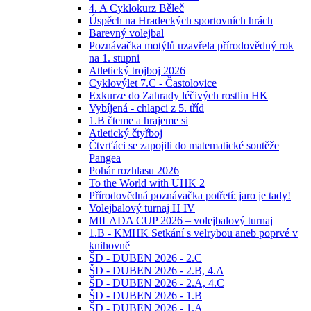
4. A Cyklokurz Běleč
Úspěch na Hradeckých sportovních hrách
Barevný volejbal
Poznávačka motýlů uzavřela přírodovědný rok
na 1. stupni
Atletický trojboj 2026
Cyklovýlet 7.C - Častolovice
Exkurze do Zahrady léčivých rostlin HK
Vybíjená - chlapci z 5. tříd
1.B čteme a hrajeme si
Atletický čtyřboj
Čtvrťáci se zapojili do matematické soutěže
Pangea
Pohár rozhlasu 2026
To the World with UHK 2
Přírodovědná poznávačka potřetí: jaro je tady!
Volejbalový turnaj H IV
MILADA CUP 2026 – volejbalový turnaj
1.B - KMHK Setkání s velrybou aneb poprvé v
knihovně
ŠD - DUBEN 2026 - 2.C
ŠD - DUBEN 2026 - 2.B, 4.A
ŠD - DUBEN 2026 - 2.A, 4.C
ŠD - DUBEN 2026 - 1.B
ŠD - DUBEN 2026 - 1.A