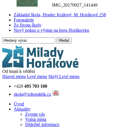
IMG_20170927_141449
Základní škola, Hradec Králové, M. Horákové 258
Fotogalerie
Ze života školy
Nový pokus o výstup na horu Horákovku
Hledat
Od hraní k vědění
Hlavní menu
Levé menu
Skrýt Levé menu
+420
495 703 100
skola@zshorakhk.cz
Úvod
Aktuality
Zveme vás
Volná místa
Důležité informace