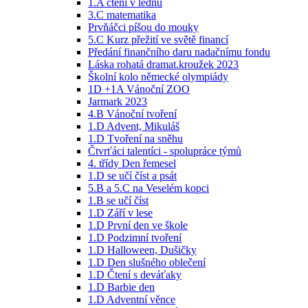
1.A čtení v lednu
3.C matematika
Prvňáčci píšou do mouky
5.C Kurz přežití ve světě financí
Předání finančního daru nadačnímu fondu
Láska rohatá dramat.kroužek 2023
Školní kolo německé olympiády
1D +1A Vánoční ZOO
Jarmark 2023
4.B Vánoční tvoření
1.D Advent, Mikuláš
1.D Tvoření na sněhu
Čtvrťáci talentíci - spolupráce týmů
4. třídy Den řemesel
1.D se učí číst a psát
5.B a 5.C na Veselém kopci
1.B se učí číst
1.D Září v lese
1.D První den ve škole
1.D Podzimní tvoření
1.D Halloween, Dušičky
1.D Den slušného oblečení
1.D Čtení s deváťaky
1.D Barbie den
1.D Adventní věnce