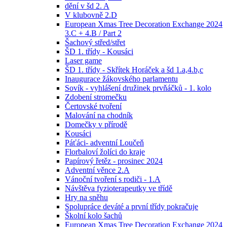
dění v šd 2. A
V klubovně 2.D
European Xmas Tree Decoration Exchange 2024
3.C + 4.B / Part 2
Šachový střed/střet
ŠD 1. třídy - Kousáci
Laser game
ŠD 1. třídy - Skřítek Horáček a šd 1.a,4.b,c
Inaugurace žákovského parlamentu
Sovík - vyhlášení družinek prvňáčků - 1. kolo
Zdobení stromečku
Čertovské tvoření
Malování na chodník
Domečky v přírodě
Kousáci
Páťáci- adventní Loučeň
Florbaloví žolíci do kraje
Papírový řetěz - prosinec 2024
Adventní věnce 2.A
Vánoční tvoření s rodiči - 1.A
Návštěva fyzioterapeutky ve třídě
Hry na sněhu
Spolupráce deváté a první třídy pokračuje
Školní kolo šachů
European Xmas Tree Decoration Exchange 2024