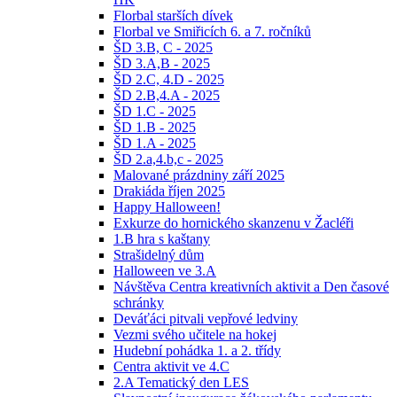
Florbal starších dívek
Florbal ve Smiřicích 6. a 7. ročníků
ŠD 3.B, C - 2025
ŠD 3.A,B - 2025
ŠD 2.C, 4.D - 2025
ŠD 2.B,4.A - 2025
ŠD 1.C - 2025
ŠD 1.B - 2025
ŠD 1.A - 2025
ŠD 2.a,4.b,c - 2025
Malované prázdniny září 2025
Drakiáda říjen 2025
Happy Halloween!
Exkurze do hornického skanzenu v Žacléři
1.B hra s kaštany
Strašidelný dům
Halloween ve 3.A
Návštěva Centra kreativních aktivit a Den časové
schránky
Deváťáci pitvali vepřové ledviny
Vezmi svého učitele na hokej
Hudební pohádka 1. a 2. třídy
Centra aktivit ve 4.C
2.A Tematický den LES