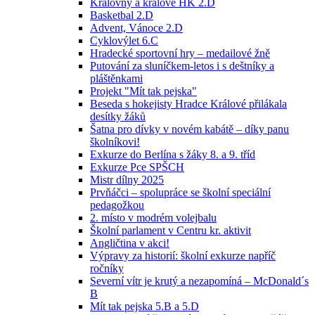
Královny a králové HK 2.D
Basketbal 2.D
Advent, Vánoce 2.D
Cyklovýlet 6.C
Hradecké sportovní hry – medailové žně
Putování za sluníčkem-letos i s deštníky a
pláštěnkami
Projekt "Mít tak pejska"
Beseda s hokejisty Hradce Králové přilákala
desítky žáků
Šatna pro dívky v novém kabátě – díky panu
školníkovi!
Exkurze do Berlína s žáky 8. a 9. tříd
Exkurze Pce SPŠCH
Mistr dílny 2025
Prvňáčci – spolupráce se školní speciální
pedagožkou
2. místo v modrém volejbalu
Školní parlament v Centru kr. aktivit
Angličtina v akci!
Výpravy za historií: školní exkurze napříč
ročníky
Severní vítr je krutý a nezapomíná – McDonald´s
B
Mít tak pejska 5.B a 5.D