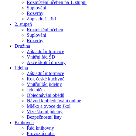
Rozmístění učeben na 1. stupni
Suplování
Rozvrhy
Zápis do 1. tříd
2. stupeň
Rozmístění učeben
Suplování
Rozvrhy
Družina
Základní informace
Vnitřní řád ŠD
Akce školní družiny
Jídelna
Základní informace
Rok české kuchyně
Vnitřní řád jídelny
Jídelníček
Objednávání obědů
Návod k objednávání online
Mléko a ovoce do škol
Vize školní jídelny
Bezpečnostní listy
Knihovna
Řád knihovny
Provozní doba