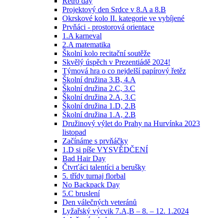
Retro day
Projektový den Srdce v 8.A a 8.B
Okrskové kolo II. kategorie ve vybíjené
Prvňáci - prostorová orientace
1.A karneval
2.A matematika
Školní kolo recitační soutěže
Skvělý úspěch v Prezentiádě 2024!
Týmová hra o co nejdelší papírový řetěz
Školní družina 3.B, 4.A
Školní družina 2.C, 3.C
Školní družina 2.A, 3.C
Školní družina 1.D, 2.B
Školní družina 1.A, 2.B
Družinový výlet do Prahy na Hurvínka 2023
listopad
Začínáme s prvňáčky
1.D si píše VYSVĚDČENÍ
Bad Hair Day
Čtvrťáci talentíci a berušky
5. třídy turnaj florbal
No Backpack Day
5.C bruslení
Den válečných veteránů
Lyžařský výcvik 7.A,B – 8. – 12. 1.2024