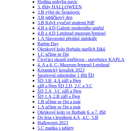
Hodina pohybu navíc
3. třídy HALLOWEEN
3.B výlet do Šestajovic
3.B jablíčkový den
3.B Když vyučují studenti PdF
4.B a 4.D Galerie moderního umění
4.B a 4.D Letohrad muzeum řemesel
1.A Slavnostní předání slabikáře
Barbie Day
Okrskové kolo florbalu starších žáků
1.C učíme se číst
Čtvrťáci zkouší trpělivost - stavebnice KAPLA
4. A a 4. C- Muzeum řemesel Letohrad
Keramický kroužek 2023
Sportovní odpoledne 1 tříd ŠD
ŠD 3.B, 4.A září a říjen
září a říjen ŠD 2.D, 2.C a 3.C
ŠD 2.A, 3.C září a říjen
ŠD 1.A,2.B září a říjen
1.B učíme se číst a psát
1.A učíme se číst a psát
Okrskové kolo ve florbale 6. a 7. tříd
Do lesa s lesníkem 4.A, 4.C, 5.B
Halloween 2023
5.C matika s tablety