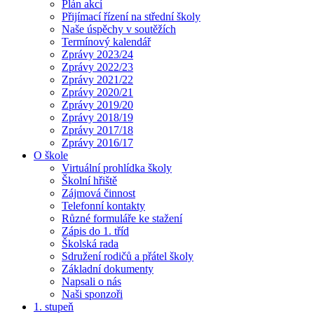
Plán akcí
Přijímací řízení na střední školy
Naše úspěchy v soutěžích
Termínový kalendář
Zprávy 2023/24
Zprávy 2022/23
Zprávy 2021/22
Zprávy 2020/21
Zprávy 2019/20
Zprávy 2018/19
Zprávy 2017/18
Zprávy 2016/17
O škole
Virtuální prohlídka školy
Školní hřiště
Zájmová činnost
Telefonní kontakty
Různé formuláře ke stažení
Zápis do 1. tříd
Školská rada
Sdružení rodičů a přátel školy
Základní dokumenty
Napsali o nás
Naši sponzoři
1. stupeň