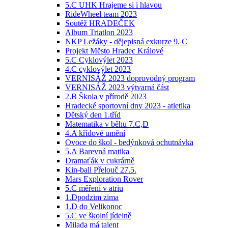
5.C UHK Hrajeme si i hlavou
RideWheel team 2023
Soutěž HRADEČEK
Album Triatlon 2023
NKP Ležáky - dějepisná exkurze 9. C
Projekt Město Hradec Králové
5.C Cyklovýlet 2023
4.C cyklovýlet 2023
VERNISÁŽ 2023 doprovodný program
VERNISÁŽ 2023 výtvarná část
2.B Škola v přírodě 2023
Hradecké sportovní dny 2023 - atletika
Dětský den 1.tříd
Matematika v běhu 7.C,D
4.A křídové umění
Ovoce do škol - bedýnková ochutnávka
5.A Barevná matika
Dramaťák v cukrárně
Kin-ball Přelouč 27.5.
Mars Exploration Rover
5.C měření v atriu
1.Dpodzim zima
1.D do Velikonoc
5.C ve školní jídelně
Milada má talent