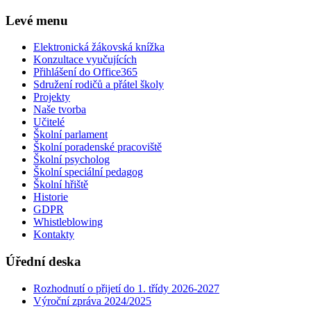
Levé menu
Elektronická žákovská knížka
Konzultace vyučujících
Přihlášení do Office365
Sdružení rodičů a přátel školy
Projekty
Naše tvorba
Učitelé
Školní parlament
Školní poradenské pracoviště
Školní psycholog
Školní speciální pedagog
Školní hřiště
Historie
GDPR
Whistleblowing
Kontakty
Úřední deska
Rozhodnutí o přijetí do 1. třídy 2026-2027
Výroční zpráva 2024/2025