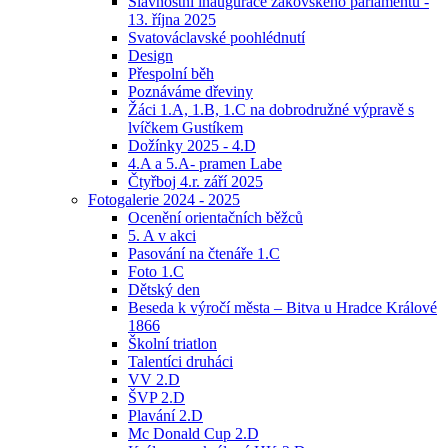
Slavnostní inaugurace žákovského parlamentu -
13. října 2025
Svatováclavské poohlédnutí
Design
Přespolní běh
Poznáváme dřeviny
Žáci 1.A, 1.B, 1.C na dobrodružné výpravě s
lvíčkem Gustíkem
Dožínky 2025 - 4.D
4.A a 5.A- pramen Labe
Čtyřboj 4.r. září 2025
Fotogalerie 2024 - 2025
Ocenění orientačních běžců
5. A v akci
Pasování na čtenáře 1.C
Foto 1.C
Dětský den
Beseda k výročí města – Bitva u Hradce Králové
1866
Školní triatlon
Talentíci druháci
VV 2.D
ŠVP 2.D
Plavání 2.D
Mc Donald Cup 2.D