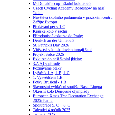
McDonald´s cup - školní kolo 2026
Czech Cycling Academy Roadshow na naší
škole!
Návštěva školního parlamentu v pražském centru
Zažijte Evropu
Předávání per v 1.C
Krajské kolo v šachu
Přírodopisná exkurze do Prahy
Deutsch an der Uni 2026
St. Patrick's Day 2026
Vítězství v kin-ballovém turnaji škol
Projekt Srdce 2026
Exkurze do naší školní jídelny
3.A AJ v přírodě
Poznáváme ptáky
Lyžáček 1.A, 1.B, 1.C
1. Vysvědčení 1.B
Fotky Bruslení - 1.B
Slavnostní vyhlášení soutěže Basic Lingua
Okresní kolo Dějepisné olympiády
European Xmas Tree Decoration Exchange
2025/ Part 2
Spolupráce 5. C + 8 .C
Talentíci 4.ročník 2025
Jarmark 2025