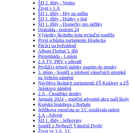
ŠD 2. třídy - Venku
Život v 1.A
ŠD 1. třídy - Hry na sněhu
ŠD 1. třídy - Hrátky v listí
ŠD 1. třídy - Domečky pro skřítky
Drakiáda - podzim 24
Výsledky školního kola recitační soutěže
První schůzka parlamentu Hradecka
Páťáci na hvězdárně
Album Florbal 5. tříd
Prezentiáda - 1.místo
2.A TV, PRV v přírodě
Prvňáčci trénují slabiky psaním do mouky
3. místo - Soutěž o zdobení vánočních stromků
na Velkém náměstí
Návštěva školních parlamentů ZŠ Kukleny a ZŠ
Jiráskovo náměstí
2.A - Čtenářské deníky
Jarmark 2024 – tradiční adventní akce naší školy
Krajská brambora z florbalu
Ježíškova vnoučata ze 3.C rozdávala radost
2.A - Advent
ŠD 1. třídy - Ježkoviny
Soutěž o Nejhezčí Vánoční Dveře
Život ve 3.A, 3.C