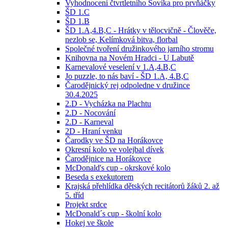
Vyhodnocení čtvrtletního Sovíka pro prvňáčky
ŠD 1.C
ŠD 1.B
ŠD 1.A,4.B,C - Hrátky v tělocvičně - Člověče,
nezlob se, Kelímková bitva, florbal
Společné tvoření družinkového jarního stromu
Knihovna na Novém Hradci - U Labutě
Karnevalové veselení v 1.A,4.B,C
Jo puzzle, to nás baví - ŠD 1.A, 4.B,C
Čarodějnický rej odpoledne v družince
30.4.2025
2.D - Vycházka na Plachtu
2.D - Nocování
2.D - Karneval
2D - Hraní venku
Čarodky ve ŠD na Horákovce
Okresní kolo ve volejbal dívek
Čarodějnice na Horákovce
McDonald's cup - okrskové kolo
Beseda s exekutorem
Krajská přehlídka dětských recitátorů žáků 2. až
5. tříd
Projekt srdce
McDonald´s cup - školní kolo
Hokej ve škole