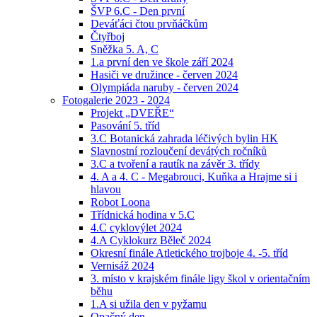
ŠVP 6.C - Den první
Deváťáci čtou prvňáčkům
Čtyřboj
Sněžka 5. A, C
1.a první den ve škole září 2024
Hasiči ve družince - červen 2024
Olympiáda naruby - červen 2024
Fotogalerie 2023 - 2024
Projekt „DVEŘE“
Pasování 5. tříd
3.C Botanická zahrada léčivých bylin HK
Slavnostní rozloučení devátých ročníků
3.C a tvoření a rautík na závěr 3. třídy
4. A a 4. C - Megabrouci, Kuňka a Hrajme si i
hlavou
Robot Loona
Třídnická hodina v 5.C
4.C cyklovýlet 2024
4.A Cyklokurz Běleč 2024
Okresní finále Atletického trojboje 4. -5. tříd
Vernisáž 2024
3. místo v krajském finále ligy škol v orientačním
běhu
1.A si užila den v pyžamu
Opačný den