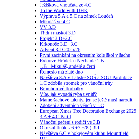
Ježíškova vnoučata ze 4.C
To the World with UHK
Výprava 5.A a 5.C na zámek Loučeň
Mikuláš ve 4.C
VV 3.D
Třídní maskot 3.D
Projekt 3.D+2.C
Krkonoše 3.D+3.C
Advent 3.D 2025/26
První zacinkání na okresním kole škol v šachu
Exkurze Hrádek u Nechanic 1.B
1.B - Mikuláš, andělé a čerti
Řemeslo má zlaté dno
Návštěva 8.A v Labské SOŠ a SOU Pardubice
1.C zdobila stromek pro vánoční trhy
Bramborové florbalky
Víte, jak vypadá ryba uvnitř?
Máme šachové talenty, jen se ještě musí narodit
Zdobení adventních věnců v 1.C
European Xmas Tree Decoration Exchange 2025
3.A + 4.C Part I
Vánoční pečení s rodiči ve 3.B
Okresní finále - 6.+7.+(8.) tříd
Návštěva 6.C v hokejovém klubu Mountfield
HK