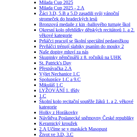
Milada Cup 2025
Milada Cup 2025 - 2.A
Žáci 3.D, 5.B a 5.D zasadili svůj vánoční
stromeček do hradeckých lesů
Bronzová medaile z kin -ballového turnaje škol
Okresní kolo přehlídky dětských recitátorů 1. a 2.
věkové kategorie
Prňáčci pracují se školní speciální pedagožkou
Prvňáčci trénují slabiky psaním do mouky 2
Naše dopisy mluví za nás
Skupinky němčinářů z 8. ročníků na UHK
St. Patrick's Day
Přespávačka 2.A
Výlet Nechanice 1.C
Spolupráce 1.C a 9.C
Mikuláš 1.C
LYŽOVÁNÍ 1. třídy
1.C
Školní kolo recitační soutěže žáků 1. a 2. věkové
kategorie
Holky z Horákovky
Návštěva Poslanecké sněmovny České republiky
Keramický kroužek
2.A Učíme se v maskách Masopust
Život ve 3.D, 3.C