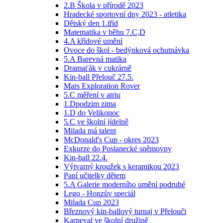
2.B Škola v přírodě 2023
Hradecké sportovní dny 2023 - atletika
Dětský den 1.tříd
Matematika v běhu 7.C,D
4.A křídové umění
Ovoce do škol - bedýnková ochutnávka
5.A Barevná matika
Dramaťák v cukrárně
Kin-ball Přelouč 27.5.
Mars Exploration Rover
5.C měření v atriu
1.Dpodzim zima
1.D do Velikonoc
5.C ve školní jídelně
Milada má talent
McDonald's Cup - okres 2023
Exkurze do Poslanecké sněmovny
Kin-ball 22.4.
Výtvarný kroužek s keramikou 2023
Paní učitelky dětem
5.A Galerie moderního umění podruhé
Lego - Honzův speciál
Milada Cup 2023
Březnový kin-ballový turnaj v Přelouči
Karneval ve školní družině