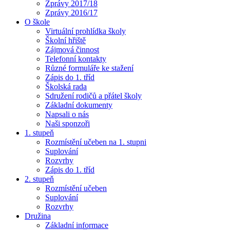
Zprávy 2017/18
Zprávy 2016/17
O škole
Virtuální prohlídka školy
Školní hřiště
Zájmová činnost
Telefonní kontakty
Různé formuláře ke stažení
Zápis do 1. tříd
Školská rada
Sdružení rodičů a přátel školy
Základní dokumenty
Napsali o nás
Naši sponzoři
1. stupeň
Rozmístění učeben na 1. stupni
Suplování
Rozvrhy
Zápis do 1. tříd
2. stupeň
Rozmístění učeben
Suplování
Rozvrhy
Družina
Základní informace