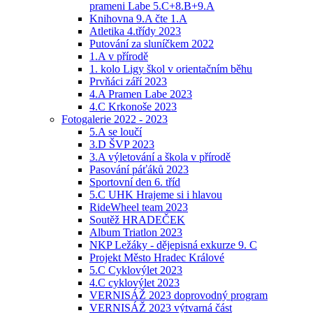
prameni Labe 5.C+8.B+9.A
Knihovna 9.A čte 1.A
Atletika 4.třídy 2023
Putování za sluníčkem 2022
1.A v přírodě
1. kolo Ligy škol v orientačním běhu
Prvňáci září 2023
4.A Pramen Labe 2023
4.C Krkonoše 2023
Fotogalerie 2022 - 2023
5.A se loučí
3.D ŠVP 2023
3.A výletování a škola v přírodě
Pasování páťáků 2023
Sportovní den 6. tříd
5.C UHK Hrajeme si i hlavou
RideWheel team 2023
Soutěž HRADEČEK
Album Triatlon 2023
NKP Ležáky - dějepisná exkurze 9. C
Projekt Město Hradec Králové
5.C Cyklovýlet 2023
4.C cyklovýlet 2023
VERNISÁŽ 2023 doprovodný program
VERNISÁŽ 2023 výtvarná část