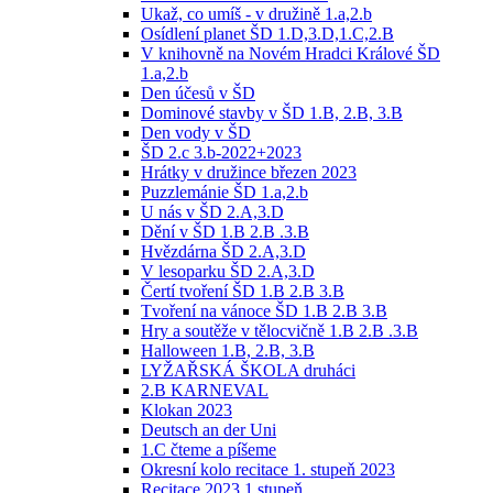
Ukaž, co umíš - v družině 1.a,2.b
Osídlení planet ŠD 1.D,3.D,1.C,2.B
V knihovně na Novém Hradci Králové ŠD
1.a,2.b
Den účesů v ŠD
Dominové stavby v ŠD 1.B, 2.B, 3.B
Den vody v ŠD
ŠD 2.c 3.b-2022+2023
Hrátky v družince březen 2023
Puzzlemánie ŠD 1.a,2.b
U nás v ŠD 2.A,3.D
Dění v ŠD 1.B 2.B .3.B
Hvězdárna ŠD 2.A,3.D
V lesoparku ŠD 2.A,3.D
Čertí tvoření ŠD 1.B 2.B 3.B
Tvoření na vánoce ŠD 1.B 2.B 3.B
Hry a soutěže v tělocvičně 1.B 2.B .3.B
Halloween 1.B, 2.B, 3.B
LYŽAŘSKÁ ŠKOLA druháci
2.B KARNEVAL
Klokan 2023
Deutsch an der Uni
1.C čteme a píšeme
Okresní kolo recitace 1. stupeň 2023
Recitace 2023 1.stupeň