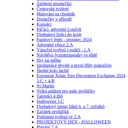
Zdobení stromečku
Čertovské tvoření
Malování na chodník
Domečky v přírodě
Kousáci
Páťáci- adventní Loučeň
Florbaloví žolíci do kraje
Papírový řetěz - prosinec 2024
Adventní věnce 2.A
Vánoční tvoření s rodiči - 1.A
Návštěva fyzioterapeutky ve třídě
Hry na sněhu
Spolupráce deváté a první třídy pokračuje
Školní kolo šachů
European Xmas Tree Decoration Exchange 2024
3.C + 4.B
Sv.Martin
Velká událost pro naše prvňáčky
Talentíci 4.tříd
Halloween 3.C
Florbalový turnaj žáků 6. a 7. ročníků
Začátek prvňáčků
Podzimní tvoření ve 2.A
PROJEKTOVÝ DEN - HALLOWEEN
Plavání 2.A