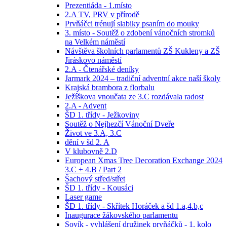
Prezentiáda - 1.místo
2.A TV, PRV v přírodě
Prvňáčci trénují slabiky psaním do mouky
3. místo - Soutěž o zdobení vánočních stromků
na Velkém náměstí
Návštěva školních parlamentů ZŠ Kukleny a ZŠ
Jiráskovo náměstí
2.A - Čtenářské deníky
Jarmark 2024 – tradiční adventní akce naší školy
Krajská brambora z florbalu
Ježíškova vnoučata ze 3.C rozdávala radost
2.A - Advent
ŠD 1. třídy - Ježkoviny
Soutěž o Nejhezčí Vánoční Dveře
Život ve 3.A, 3.C
dění v šd 2. A
V klubovně 2.D
European Xmas Tree Decoration Exchange 2024
3.C + 4.B / Part 2
Šachový střed/střet
ŠD 1. třídy - Kousáci
Laser game
ŠD 1. třídy - Skřítek Horáček a šd 1.a,4.b,c
Inaugurace žákovského parlamentu
Sovík - vyhlášení družinek prvňáčků - 1. kolo