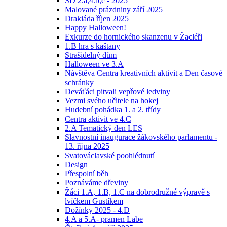
ŠD 2.a,4.b,c - 2025
Malované prázdniny září 2025
Drakiáda říjen 2025
Happy Halloween!
Exkurze do hornického skanzenu v Žacléři
1.B hra s kaštany
Strašidelný dům
Halloween ve 3.A
Návštěva Centra kreativních aktivit a Den časové
schránky
Deváťáci pitvali vepřové ledviny
Vezmi svého učitele na hokej
Hudební pohádka 1. a 2. třídy
Centra aktivit ve 4.C
2.A Tematický den LES
Slavnostní inaugurace žákovského parlamentu -
13. října 2025
Svatováclavské poohlédnutí
Design
Přespolní běh
Poznáváme dřeviny
Žáci 1.A, 1.B, 1.C na dobrodružné výpravě s
lvíčkem Gustíkem
Dožínky 2025 - 4.D
4.A a 5.A- pramen Labe