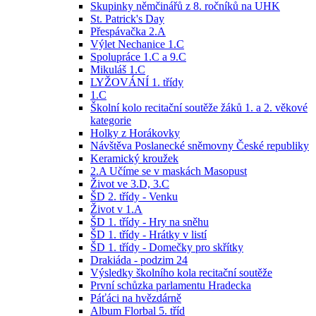
Skupinky němčinářů z 8. ročníků na UHK
St. Patrick's Day
Přespávačka 2.A
Výlet Nechanice 1.C
Spolupráce 1.C a 9.C
Mikuláš 1.C
LYŽOVÁNÍ 1. třídy
1.C
Školní kolo recitační soutěže žáků 1. a 2. věkové
kategorie
Holky z Horákovky
Návštěva Poslanecké sněmovny České republiky
Keramický kroužek
2.A Učíme se v maskách Masopust
Život ve 3.D, 3.C
ŠD 2. třídy - Venku
Život v 1.A
ŠD 1. třídy - Hry na sněhu
ŠD 1. třídy - Hrátky v listí
ŠD 1. třídy - Domečky pro skřítky
Drakiáda - podzim 24
Výsledky školního kola recitační soutěže
První schůzka parlamentu Hradecka
Páťáci na hvězdárně
Album Florbal 5. tříd