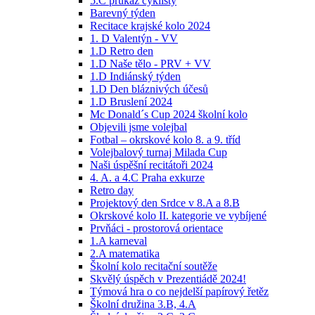
5.C průkaz cyklisty
Barevný týden
Recitace krajské kolo 2024
1. D Valentýn - VV
1.D Retro den
1.D Naše tělo - PRV + VV
1.D Indiánský týden
1.D Den bláznivých účesů
1.D Bruslení 2024
Mc Donald´s Cup 2024 školní kolo
Objevili jsme volejbal
Fotbal – okrskové kolo 8. a 9. tříd
Volejbalový turnaj Milada Cup
Naši úspěšní recitátoři 2024
4. A. a 4.C Praha exkurze
Retro day
Projektový den Srdce v 8.A a 8.B
Okrskové kolo II. kategorie ve vybíjené
Prvňáci - prostorová orientace
1.A karneval
2.A matematika
Školní kolo recitační soutěže
Skvělý úspěch v Prezentiádě 2024!
Týmová hra o co nejdelší papírový řetěz
Školní družina 3.B, 4.A