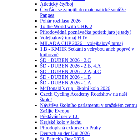
Atletický čtyřboj
Čtvrťáci se zapojili do matematické soutěže
Pangea
Pohár rozhlasu 2026
To the World with UHK 2
Přírodovědná poznávačka potřetí: jaro je tady!
Volejbalový turnaj H IV
MILADA CUP 2026 – volejbalový turnaj
1.B - KMHK Setkání s velrybou aneb poprvé v
knihovně
ŠD - DUBEN 2026 - 2.C
ŠD - DUBEN 2026 - 2.B, 4.A
ŠD - DUBEN 2026 - 2.A, 4.C
ŠD - DUBEN 2026 - 1.B
ŠD - DUBEN 2026 - 1.A
McDonald´s cup - školní kolo 2026
Czech Cycling Academy Roadshow na naší
škole!
Návštěva školního parlamentu v pražském centru
Zažijte Evropu
Předávání per v 1.C
Krajské kolo v šachu
Přírodopisná exkurze do Prahy
Deutsch an der Uni 2026
St. Patrick's Day 2026