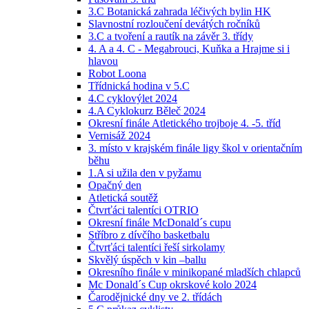
3.C Botanická zahrada léčivých bylin HK
Slavnostní rozloučení devátých ročníků
3.C a tvoření a rautík na závěr 3. třídy
4. A a 4. C - Megabrouci, Kuňka a Hrajme si i
hlavou
Robot Loona
Třídnická hodina v 5.C
4.C cyklovýlet 2024
4.A Cyklokurz Běleč 2024
Okresní finále Atletického trojboje 4. -5. tříd
Vernisáž 2024
3. místo v krajském finále ligy škol v orientačním
běhu
1.A si užila den v pyžamu
Opačný den
Atletická soutěž
Čtvrťáci talentíci OTRIO
Okresní finále McDonald´s cupu
Stříbro z dívčího basketbalu
Čtvrťáci talentíci řeší sirkolamy
Skvělý úspěch v kin –ballu
Okresního finále v minikopané mladších chlapců
Mc Donald´s Cup okrskové kolo 2024
Čarodějnické dny ve 2. třídách