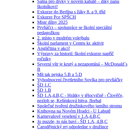
Šatna pro dívky v novém kabátě – díky panu
školníkovi!
Exkurze do Berlína s žáky 8. a 9. tříd
Exkurze Pce SPŠCH
Mistr dílny 2025
Prvňáčci – spolupráce se školní speciální
pedagožkou
2. místo v modrém volejbalu
Školní parlament v Centru kr. aktivit
Angličtina v akci!
Výpravy za historií: školní exkurze napříč
ročníky
Severní vítr je krutý a nezapomíná – McDonald´s
B
Mít tak pejska 5.B a 5.D
Vyhodnocení čtvrtletního Sovíka pro prvňáčky
ŠD 1.C
ŠD 1.B
ŠD 1.A,4.B,C - Hrátky v tělocvičně - Člověče,
nezlob se, Kelímková bitva, florbal
Společné tvoření družinkového jarního stromu
Knihovna na Novém Hradci - U Labutě
Karnevalové veselení v 1.A,4.B,C
Jo puzzle, to nás baví - ŠD 1.A, 4.B,C
Čarodějnický rej odpoledne v družince