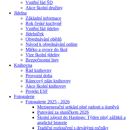
Vnitřní řád ŠD
Akce školní družiny
Jídelna
Základní informace
Rok české kuchyně
Vnitřní řád jídelny
Jídelníček
Objednávání obědů
Návod k objednávání online
Mléko a ovoce do škol
Vize školní jídelny
Bezpečnostní listy
Knihovna
Řád knihovny
Provozní doba
Rámcový plán knihovny
Akce školní knihovny
Projekt ESF
Fotogalerie
Fotogalerie 2025 - 2026
Mezigenerační setkání plné radosti a úsměvů
Putování za sluníčkem 2026
Školní zájezd do Hastings: Týden plný zážitků a
anglické historie
Tradiční rozloučení s devátými ročníky