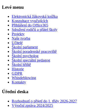
Levé menu
Elektronická žákovská knížka
Konzultace vyučujících
Přihlášení do Office365
Sdružení rodičů a přátel školy
Projekty
Naše tvorba
Učitelé
Školní parlament
Školní poradenské pracoviště
Školní psycholog
Školní speciální pedagog
Školní hřiště
Historie
GDPR
Whistleblowing
Kontakty
Úřední deska
Rozhodnutí o přijetí do 1. třídy 2026-2027
Výroční zpráva 2024/2025