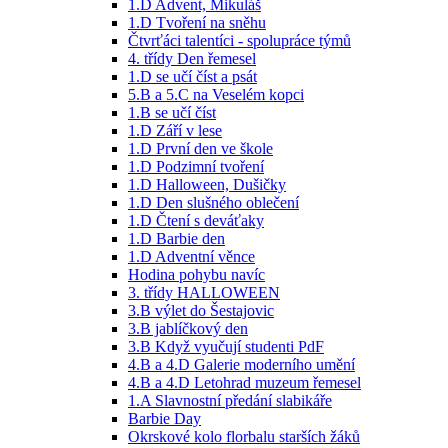
1.D Advent, Mikuláš
1.D Tvoření na sněhu
Čtvrťáci talentíci - spolupráce týmů
4. třídy Den řemesel
1.D se učí číst a psát
5.B a 5.C na Veselém kopci
1.B se učí číst
1.D Září v lese
1.D První den ve škole
1.D Podzimní tvoření
1.D Halloween, Dušičky
1.D Den slušného oblečení
1.D Čtení s deváťaky
1.D Barbie den
1.D Adventní věnce
Hodina pohybu navíc
3. třídy HALLOWEEN
3.B výlet do Šestajovic
3.B jablíčkový den
3.B Když vyučují studenti PdF
4.B a 4.D Galerie moderního umění
4.B a 4.D Letohrad muzeum řemesel
1.A Slavnostní předání slabikáře
Barbie Day
Okrskové kolo florbalu starších žáků