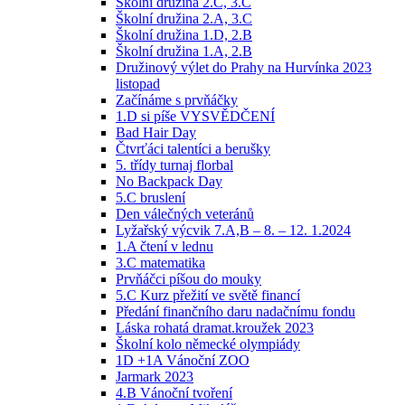
Školní družina 2.C, 3.C
Školní družina 2.A, 3.C
Školní družina 1.D, 2.B
Školní družina 1.A, 2.B
Družinový výlet do Prahy na Hurvínka 2023
listopad
Začínáme s prvňáčky
1.D si píše VYSVĚDČENÍ
Bad Hair Day
Čtvrťáci talentíci a berušky
5. třídy turnaj florbal
No Backpack Day
5.C bruslení
Den válečných veteránů
Lyžařský výcvik 7.A,B – 8. – 12. 1.2024
1.A čtení v lednu
3.C matematika
Prvňáčci píšou do mouky
5.C Kurz přežití ve světě financí
Předání finančního daru nadačnímu fondu
Láska rohatá dramat.kroužek 2023
Školní kolo německé olympiády
1D +1A Vánoční ZOO
Jarmark 2023
4.B Vánoční tvoření