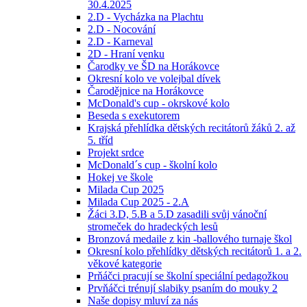
30.4.2025
2.D - Vycházka na Plachtu
2.D - Nocování
2.D - Karneval
2D - Hraní venku
Čarodky ve ŠD na Horákovce
Okresní kolo ve volejbal dívek
Čarodějnice na Horákovce
McDonald's cup - okrskové kolo
Beseda s exekutorem
Krajská přehlídka dětských recitátorů žáků 2. až
5. tříd
Projekt srdce
McDonald´s cup - školní kolo
Hokej ve škole
Milada Cup 2025
Milada Cup 2025 - 2.A
Žáci 3.D, 5.B a 5.D zasadili svůj vánoční
stromeček do hradeckých lesů
Bronzová medaile z kin -ballového turnaje škol
Okresní kolo přehlídky dětských recitátorů 1. a 2.
věkové kategorie
Prňáčci pracují se školní speciální pedagožkou
Prvňáčci trénují slabiky psaním do mouky 2
Naše dopisy mluví za nás