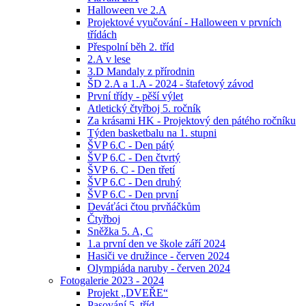
Halloween ve 2.A
Projektové vyučování - Halloween v prvních
třídách
Přespolní běh 2. tříd
2.A v lese
3.D Mandaly z přírodnin
ŠD 2.A a 1.A - 2024 - štafetový závod
První třídy - pěší výlet
Atletický čtyřboj 5. ročník
Za krásami HK - Projektový den pátého ročníku
Týden basketbalu na 1. stupni
ŠVP 6.C - Den pátý
ŠVP 6.C - Den čtvrtý
ŠVP 6. C - Den třetí
ŠVP 6.C - Den druhý
ŠVP 6.C - Den první
Deváťáci čtou prvňáčkům
Čtyřboj
Sněžka 5. A, C
1.a první den ve škole září 2024
Hasiči ve družince - červen 2024
Olympiáda naruby - červen 2024
Fotogalerie 2023 - 2024
Projekt „DVEŘE“
Pasování 5. tříd