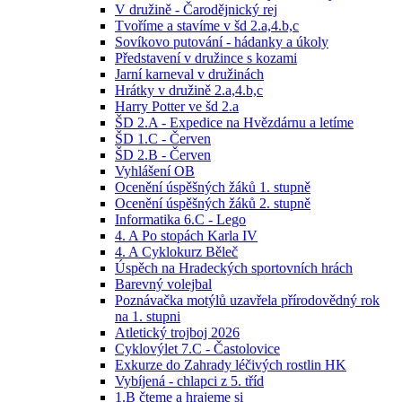
V družině - Čarodějnický rej
Tvoříme a stavíme v šd 2.a,4.b,c
Sovíkovo putování - hádanky a úkoly
Představení v družince s kozami
Jarní karneval v družinách
Hrátky v družině 2.a,4.b,c
Harry Potter ve šd 2.a
ŠD 2.A - Expedice na Hvězdárnu a letíme
ŠD 1.C - Červen
ŠD 2.B - Červen
Vyhlášení OB
Ocenění úspěšných žáků 1. stupně
Ocenění úspěšných žáků 2. stupně
Informatika 6.C - Lego
4. A Po stopách Karla IV
4. A Cyklokurz Běleč
Úspěch na Hradeckých sportovních hrách
Barevný volejbal
Poznávačka motýlů uzavřela přírodovědný rok
na 1. stupni
Atletický trojboj 2026
Cyklovýlet 7.C - Častolovice
Exkurze do Zahrady léčivých rostlin HK
Vybíjená - chlapci z 5. tříd
1.B čteme a hrajeme si