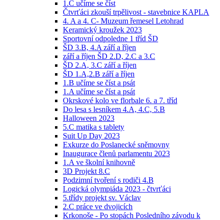
1.C učíme se číst
Čtvrťáci zkouší trpělivost - stavebnice KAPLA
4. A a 4. C- Muzeum řemesel Letohrad
Keramický kroužek 2023
Sportovní odpoledne 1 tříd ŠD
ŠD 3.B, 4.A září a říjen
září a říjen ŠD 2.D, 2.C a 3.C
ŠD 2.A, 3.C září a říjen
ŠD 1.A,2.B září a říjen
1.B učíme se číst a psát
1.A učíme se číst a psát
Okrskové kolo ve florbale 6. a 7. tříd
Do lesa s lesníkem 4.A, 4.C, 5.B
Halloween 2023
5.C matika s tablety
Suit Up Day 2023
Exkurze do Poslanecké sněmovny
Inaugurace členů parlamentu 2023
1.A ve školní knihovně
3D Projekt 8.C
Podzimní tvoření s rodiči 4.B
Logická olympiáda 2023 - čtvrťáci
5.třídy projekt sv. Václav
2.C práce ve dvojicích
Krkonoše - Po stopách Posledního závodu k