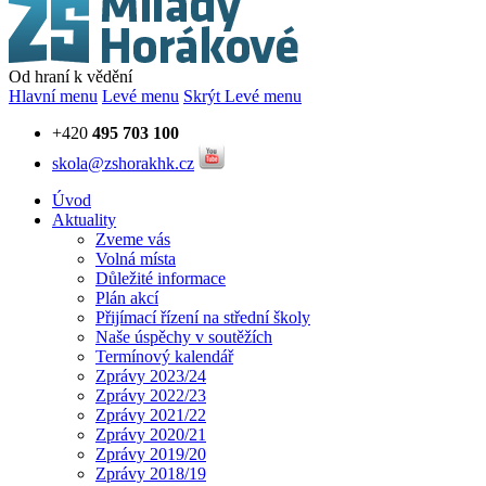
Od hraní k vědění
Hlavní menu
Levé menu
Skrýt Levé menu
+420
495 703 100
skola@zshorakhk.cz
Úvod
Aktuality
Zveme vás
Volná místa
Důležité informace
Plán akcí
Přijímací řízení na střední školy
Naše úspěchy v soutěžích
Termínový kalendář
Zprávy 2023/24
Zprávy 2022/23
Zprávy 2021/22
Zprávy 2020/21
Zprávy 2019/20
Zprávy 2018/19