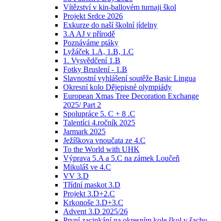
Vítězství v kin-ballovém turnaji škol
Projekt Srdce 2026
Exkurze do naší školní jídelny
3.A AJ v přírodě
Poznáváme ptáky
Lyžáček 1.A, 1.B, 1.C
1. Vysvědčení 1.B
Fotky Bruslení - 1.B
Slavnostní vyhlášení soutěže Basic Lingua
Okresní kolo Dějepisné olympiády
European Xmas Tree Decoration Exchange
2025/ Part 2
Spolupráce 5. C + 8 .C
Talentíci 4.ročník 2025
Jarmark 2025
Ježíškova vnoučata ze 4.C
To the World with UHK
Výprava 5.A a 5.C na zámek Loučeň
Mikuláš ve 4.C
VV 3.D
Třídní maskot 3.D
Projekt 3.D+2.C
Krkonoše 3.D+3.C
Advent 3.D 2025/26
První zacinkání na okresním kole škol v šachu