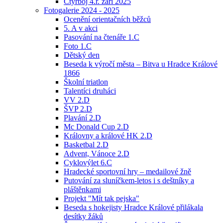
Čtyřboj 4.r. září 2025
Fotogalerie 2024 - 2025
Ocenění orientačních běžců
5. A v akci
Pasování na čtenáře 1.C
Foto 1.C
Dětský den
Beseda k výročí města – Bitva u Hradce Králové
1866
Školní triatlon
Talentíci druháci
VV 2.D
ŠVP 2.D
Plavání 2.D
Mc Donald Cup 2.D
Královny a králové HK 2.D
Basketbal 2.D
Advent, Vánoce 2.D
Cyklovýlet 6.C
Hradecké sportovní hry – medailové žně
Putování za sluníčkem-letos i s deštníky a
pláštěnkami
Projekt "Mít tak pejska"
Beseda s hokejisty Hradce Králové přilákala
desítky žáků