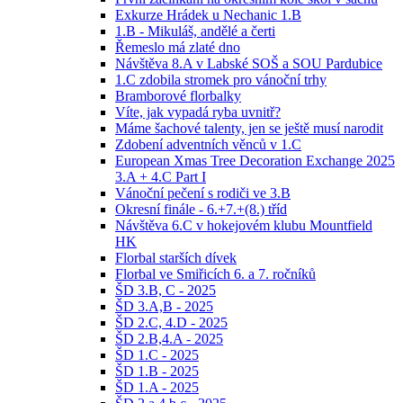
Exkurze Hrádek u Nechanic 1.B
1.B - Mikuláš, andělé a čerti
Řemeslo má zlaté dno
Návštěva 8.A v Labské SOŠ a SOU Pardubice
1.C zdobila stromek pro vánoční trhy
Bramborové florbalky
Víte, jak vypadá ryba uvnitř?
Máme šachové talenty, jen se ještě musí narodit
Zdobení adventních věnců v 1.C
European Xmas Tree Decoration Exchange 2025
3.A + 4.C Part I
Vánoční pečení s rodiči ve 3.B
Okresní finále - 6.+7.+(8.) tříd
Návštěva 6.C v hokejovém klubu Mountfield
HK
Florbal starších dívek
Florbal ve Smiřicích 6. a 7. ročníků
ŠD 3.B, C - 2025
ŠD 3.A,B - 2025
ŠD 2.C, 4.D - 2025
ŠD 2.B,4.A - 2025
ŠD 1.C - 2025
ŠD 1.B - 2025
ŠD 1.A - 2025