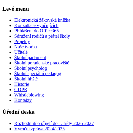
Levé menu
Elektronická žákovská knížka
Konzultace vyučujících
Přihlášení do Office365
Sdružení rodičů a přátel školy
Projekty
Naše tvorba
Učitelé
Školní parlament
Školní poradenské pracoviště
Školní psycholog
Školní speciální pedagog
Školní hřiště
Historie
GDPR
Whistleblowing
Kontakty
Úřední deska
Rozhodnutí o přijetí do 1. třídy 2026-2027
Výroční zpráva 2024/2025