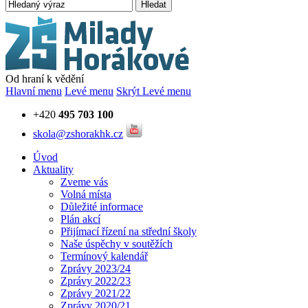
Hledat
Od hraní k vědění
Hlavní menu
Levé menu
Skrýt Levé menu
+420
495 703 100
skola@zshorakhk.cz
Úvod
Aktuality
Zveme vás
Volná místa
Důležité informace
Plán akcí
Přijímací řízení na střední školy
Naše úspěchy v soutěžích
Termínový kalendář
Zprávy 2023/24
Zprávy 2022/23
Zprávy 2021/22
Zprávy 2020/21