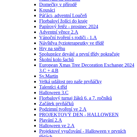
Domečky v přírodě
Kousáci
Páťáci- adventní Loučeň
Florbaloví žolíci do kraje
Papírový řetěz - prosinec 2024
Adventní věnce 2.A
Vánoční tvoření s rodiči - 1.A
Návštěva fyzioterapeutky ve třídě
Hry na sněhu
Spolupráce deváté a první třídy pokračuje
Školní kolo šachů
European Xmas Tree Decoration Exchange 2024
3.C + 4.B
Sv.Martin
Velká událost pro naše prvňáčky
Talentíci 4.tříd
Halloween 3.C
Florbalový turnaj žáků 6. a 7. ročníků
Začátek prvňáčků
Podzimní tvoření ve 2.A
PROJEKTOVÝ DEN - HALLOWEEN
Plavání 2.A
Halloween ve 2.A
Projektové vyučování - Halloween v prvních
třídách