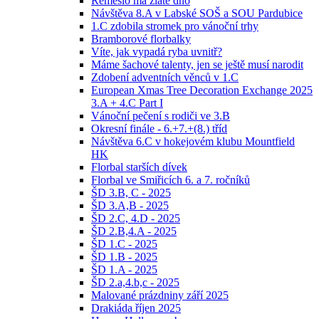
Řemeslo má zlaté dno
Návštěva 8.A v Labské SOŠ a SOU Pardubice
1.C zdobila stromek pro vánoční trhy
Bramborové florbalky
Víte, jak vypadá ryba uvnitř?
Máme šachové talenty, jen se ještě musí narodit
Zdobení adventních věnců v 1.C
European Xmas Tree Decoration Exchange 2025
3.A + 4.C Part I
Vánoční pečení s rodiči ve 3.B
Okresní finále - 6.+7.+(8.) tříd
Návštěva 6.C v hokejovém klubu Mountfield
HK
Florbal starších dívek
Florbal ve Smiřicích 6. a 7. ročníků
ŠD 3.B, C - 2025
ŠD 3.A,B - 2025
ŠD 2.C, 4.D - 2025
ŠD 2.B,4.A - 2025
ŠD 1.C - 2025
ŠD 1.B - 2025
ŠD 1.A - 2025
ŠD 2.a,4.b,c - 2025
Malované prázdniny září 2025
Drakiáda říjen 2025