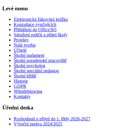
Levé menu
Elektronická žákovská knížka
Konzultace vyučujících
Přihlášení do Office365
Sdružení rodičů a přátel školy
Projekty
Naše tvorba
Učitelé
Školní parlament
Školní poradenské pracoviště
Školní psycholog
Školní speciální pedagog
Školní hřiště
Historie
GDPR
Whistleblowing
Kontakty
Úřední deska
Rozhodnutí o přijetí do 1. třídy 2026-2027
Výroční zpráva 2024/2025