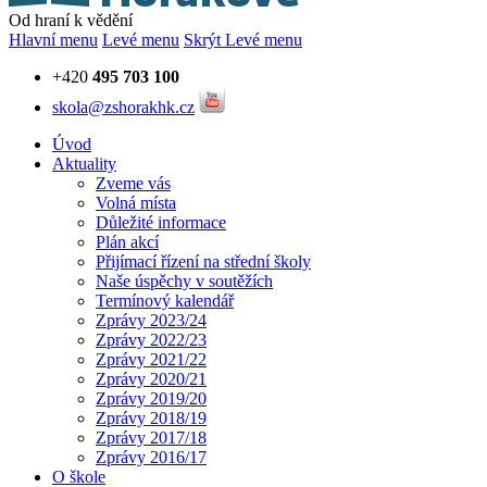
Od hraní k vědění
Hlavní menu
Levé menu
Skrýt Levé menu
+420
495 703 100
skola@zshorakhk.cz
Úvod
Aktuality
Zveme vás
Volná místa
Důležité informace
Plán akcí
Přijímací řízení na střední školy
Naše úspěchy v soutěžích
Termínový kalendář
Zprávy 2023/24
Zprávy 2022/23
Zprávy 2021/22
Zprávy 2020/21
Zprávy 2019/20
Zprávy 2018/19
Zprávy 2017/18
Zprávy 2016/17
O škole