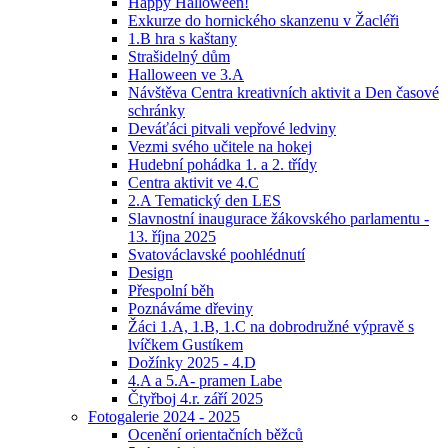
Happy Halloween!
Exkurze do hornického skanzenu v Žacléři
1.B hra s kaštany
Strašidelný dům
Halloween ve 3.A
Návštěva Centra kreativních aktivit a Den časové
schránky
Deváťáci pitvali vepřové ledviny
Vezmi svého učitele na hokej
Hudební pohádka 1. a 2. třídy
Centra aktivit ve 4.C
2.A Tematický den LES
Slavnostní inaugurace žákovského parlamentu -
13. října 2025
Svatováclavské poohlédnutí
Design
Přespolní běh
Poznáváme dřeviny
Žáci 1.A, 1.B, 1.C na dobrodružné výpravě s
lvíčkem Gustíkem
Dožínky 2025 - 4.D
4.A a 5.A- pramen Labe
Čtyřboj 4.r. září 2025
Fotogalerie 2024 - 2025
Ocenění orientačních běžců