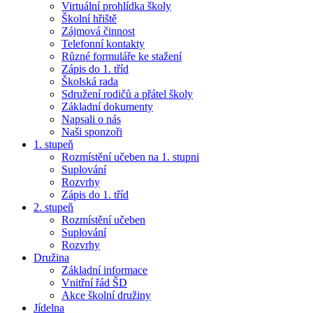
Virtuální prohlídka školy
Školní hřiště
Zájmová činnost
Telefonní kontakty
Různé formuláře ke stažení
Zápis do 1. tříd
Školská rada
Sdružení rodičů a přátel školy
Základní dokumenty
Napsali o nás
Naši sponzoři
1. stupeň
Rozmístění učeben na 1. stupni
Suplování
Rozvrhy
Zápis do 1. tříd
2. stupeň
Rozmístění učeben
Suplování
Rozvrhy
Družina
Základní informace
Vnitřní řád ŠD
Akce školní družiny
Jídelna