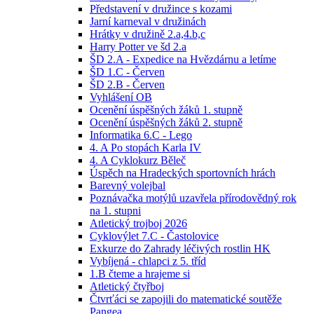
Představení v družince s kozami
Jarní karneval v družinách
Hrátky v družině 2.a,4.b,c
Harry Potter ve šd 2.a
ŠD 2.A - Expedice na Hvězdárnu a letíme
ŠD 1.C - Červen
ŠD 2.B - Červen
Vyhlášení OB
Ocenění úspěšných žáků 1. stupně
Ocenění úspěšných žáků 2. stupně
Informatika 6.C - Lego
4. A Po stopách Karla IV
4. A Cyklokurz Běleč
Úspěch na Hradeckých sportovních hrách
Barevný volejbal
Poznávačka motýlů uzavřela přírodovědný rok
na 1. stupni
Atletický trojboj 2026
Cyklovýlet 7.C - Častolovice
Exkurze do Zahrady léčivých rostlin HK
Vybíjená - chlapci z 5. tříd
1.B čteme a hrajeme si
Atletický čtyřboj
Čtvrťáci se zapojili do matematické soutěže
Pangea