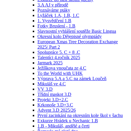
3.A AJ v přírodě
Poznáváme ptáky
Lyžáček 1.A, 1.B, 1.C
1. Vysvědčení 1.B
Fotky Bruslení - 1.B
Slavnostní vyhlášení soutěže Basic Lingua
Okresní kolo Dějepisné olympiády
European Xmas Tree Decoration Exchange
2025/ Part 2
Spolupráce 5. C + 8 .C
Talentíci 4.ročník 2025
Jarmark 2025
Ježíškova vnoučata ze 4.C
To the World with UHK
Výprava 5.A a 5.C na zámek Loučeň
Mikuláš ve 4.C
VV 3.D
Třídní maskot 3.D
Projekt 3.D+2.C
Krkonoše 3.D+3.C
Advent 3.D 2025/26
První zacinkání na okresním kole škol v šachu
Exkurze Hrádek u Nechanic 1.B
1.B - Mikuláš, andělé a čerti