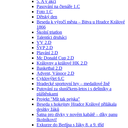
5. A v akci
Pasování na čtenáře 1.C
Foto 1.C
Dětský den
Beseda k výročí města – Bitva u Hradce Králové
1866
Školní triatlon
Talentíci druháci
VV 2.D
ŠVP 2.D
Plavání 2.D
Mc Donald Cup 2.D
Královny a králové HK 2.D
Basketbal 2.D
Advent, Vánoce 2.D
Cyklovýlet 6.C
Hradecké sportovní hry – medailové žně
Putování za sluníčkem-letos i s deštníky a
pláštěnkami
Projekt "Mít tak pejska"
Beseda s hokejisty Hradce Králové přilákala
desítky žáků
Šatna pro dívky v novém kabátě – díky panu
školníkovi!
Exkurze do Berlína s žáky 8. a 9. tříd