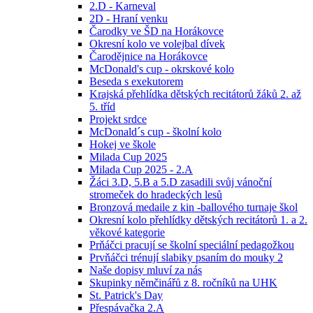
2.D - Karneval
2D - Hraní venku
Čarodky ve ŠD na Horákovce
Okresní kolo ve volejbal dívek
Čarodějnice na Horákovce
McDonald's cup - okrskové kolo
Beseda s exekutorem
Krajská přehlídka dětských recitátorů žáků 2. až
5. tříd
Projekt srdce
McDonald´s cup - školní kolo
Hokej ve škole
Milada Cup 2025
Milada Cup 2025 - 2.A
Žáci 3.D, 5.B a 5.D zasadili svůj vánoční
stromeček do hradeckých lesů
Bronzová medaile z kin -ballového turnaje škol
Okresní kolo přehlídky dětských recitátorů 1. a 2.
věkové kategorie
Prňáčci pracují se školní speciální pedagožkou
Prvňáčci trénují slabiky psaním do mouky 2
Naše dopisy mluví za nás
Skupinky němčinářů z 8. ročníků na UHK
St. Patrick's Day
Přespávačka 2.A