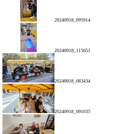
20240918_095914
20240918_115651
20240918_083434
20240918_091035