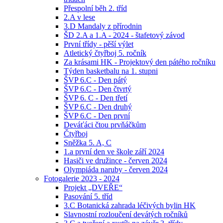
Přespolní běh 2. tříd
2.A v lese
3.D Mandaly z přírodnin
ŠD 2.A a 1.A - 2024 - štafetový závod
První třídy - pěší výlet
Atletický čtyřboj 5. ročník
Za krásami HK - Projektový den pátého ročníku
Týden basketbalu na 1. stupni
ŠVP 6.C - Den pátý
ŠVP 6.C - Den čtvrtý
ŠVP 6. C - Den třetí
ŠVP 6.C - Den druhý
ŠVP 6.C - Den první
Deváťáci čtou prvňáčkům
Čtyřboj
Sněžka 5. A, C
1.a první den ve škole září 2024
Hasiči ve družince - červen 2024
Olympiáda naruby - červen 2024
Fotogalerie 2023 - 2024
Projekt „DVEŘE“
Pasování 5. tříd
3.C Botanická zahrada léčivých bylin HK
Slavnostní rozloučení devátých ročníků