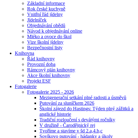
Základní informace
Rok české kuchyně
Vnitřní řád jídelny
Jídelníček
Objednávání obědů
Návod k objednávání online
Mléko a ovoce do škol
Vize školní jídelny
Bezpečnostní listy
Knihovna
Řád knihovny
Provozní doba
Rámcový plán knihovny
Akce školní knihovny
Projekt ESF
Fotogalerie
Fotogalerie 2025 - 2026
Mezigenerační setkání plné radosti a úsměvů
Putování za sluníčkem 2026
Školní zájezd do Hastings: Týden plný zážitků a
anglické historie
Tradiční rozloučení s devátými ročníky
V družině - Čarodějnický rej
Tvoříme a stavíme v šd 2.a,4.b,c
Sovíkovo putování - hádanky a úkoly