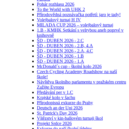
Pohár rozhlasu 2026
To the World with UHK 2
Přírodovědná poznávačka potřetí: jaro je tady!
Volejbalový turnaj H IV
MILADA CUP 2026 – volejbalový turnaj
1.B - KMHK Setkání s velrybou aneb poprvé v
knihovně
ŠD - DUBEN 2026 - 2.C
ŠD - DUBEN 2026 - 2.B, 4.A
ŠD - DUBEN 2026 - 2.A, 4.C
ŠD - DUBEN 2026 - 1.B
ŠD - DUBEN 2026 - 1.A
McDonald´s cup - školní kolo 2026
Czech Cycling Academy Roadshow na naší
škole!
Návštěva školního parlamentu v pražském centru
Zažijte Evropu
Předávání per v 1.C
Krajské kolo v šachu
Přírodopisná exkurze do Prahy
Deutsch an der Uni 2026
St. Patrick's Day 2026
Vítězství v kin-ballovém turnaji škol
Projekt Srdce 2026
Exkurze do naší školní jídelny