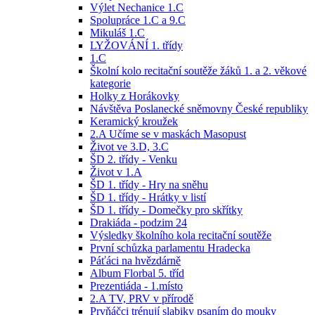
Výlet Nechanice 1.C
Spolupráce 1.C a 9.C
Mikuláš 1.C
LYŽOVÁNÍ 1. třídy
1.C
Školní kolo recitační soutěže žáků 1. a 2. věkové
kategorie
Holky z Horákovky
Návštěva Poslanecké sněmovny České republiky
Keramický kroužek
2.A Učíme se v maskách Masopust
Život ve 3.D, 3.C
ŠD 2. třídy - Venku
Život v 1.A
ŠD 1. třídy - Hry na sněhu
ŠD 1. třídy - Hrátky v listí
ŠD 1. třídy - Domečky pro skřítky
Drakiáda - podzim 24
Výsledky školního kola recitační soutěže
První schůzka parlamentu Hradecka
Páťáci na hvězdárně
Album Florbal 5. tříd
Prezentiáda - 1.místo
2.A TV, PRV v přírodě
Prvňáčci trénují slabiky psaním do mouky