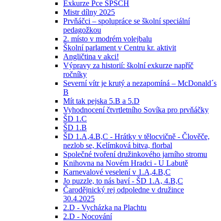
Exkurze Pce SPŠCH
Mistr dílny 2025
Prvňáčci – spolupráce se školní speciální
pedagožkou
2. místo v modrém volejbalu
Školní parlament v Centru kr. aktivit
Angličtina v akci!
Výpravy za historií: školní exkurze napříč
ročníky
Severní vítr je krutý a nezapomíná – McDonald´s
B
Mít tak pejska 5.B a 5.D
Vyhodnocení čtvrtletního Sovíka pro prvňáčky
ŠD 1.C
ŠD 1.B
ŠD 1.A,4.B,C - Hrátky v tělocvičně - Člověče,
nezlob se, Kelímková bitva, florbal
Společné tvoření družinkového jarního stromu
Knihovna na Novém Hradci - U Labutě
Karnevalové veselení v 1.A,4.B,C
Jo puzzle, to nás baví - ŠD 1.A, 4.B,C
Čarodějnický rej odpoledne v družince
30.4.2025
2.D - Vycházka na Plachtu
2.D - Nocování