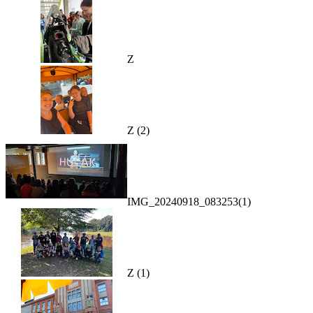
Z
Z (2)
IMG_20240918_083253(1)
Z (1)