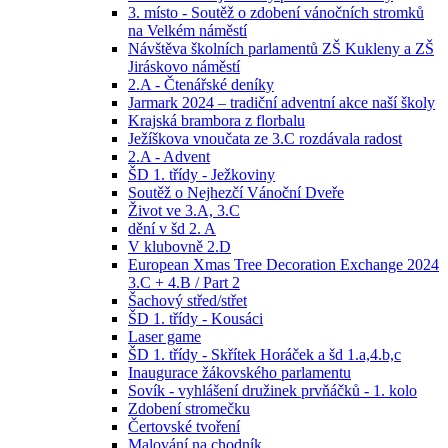
3. místo - Soutěž o zdobení vánočních stromků
na Velkém náměstí
Návštěva školních parlamentů ZŠ Kukleny a ZŠ
Jiráskovo náměstí
2.A - Čtenářské deníky
Jarmark 2024 – tradiční adventní akce naší školy
Krajská brambora z florbalu
Ježíškova vnoučata ze 3.C rozdávala radost
2.A - Advent
ŠD 1. třídy - Ježkoviny
Soutěž o Nejhezčí Vánoční Dveře
Život ve 3.A, 3.C
dění v šd 2. A
V klubovně 2.D
European Xmas Tree Decoration Exchange 2024
3.C + 4.B / Part 2
Šachový střed/střet
ŠD 1. třídy - Kousáci
Laser game
ŠD 1. třídy - Skřítek Horáček a šd 1.a,4.b,c
Inaugurace žákovského parlamentu
Sovík - vyhlášení družinek prvňáčků - 1. kolo
Zdobení stromečku
Čertovské tvoření
Malování na chodník