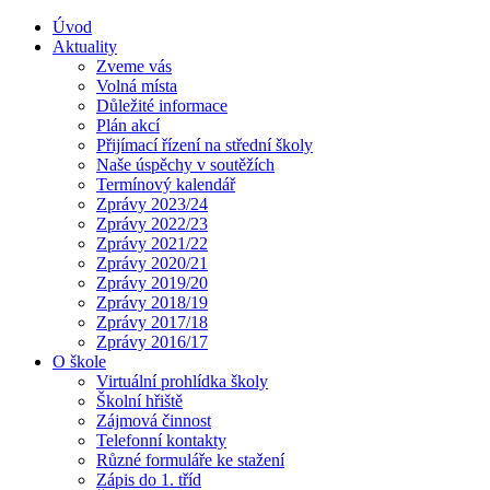
Úvod
Aktuality
Zveme vás
Volná místa
Důležité informace
Plán akcí
Přijímací řízení na střední školy
Naše úspěchy v soutěžích
Termínový kalendář
Zprávy 2023/24
Zprávy 2022/23
Zprávy 2021/22
Zprávy 2020/21
Zprávy 2019/20
Zprávy 2018/19
Zprávy 2017/18
Zprávy 2016/17
O škole
Virtuální prohlídka školy
Školní hřiště
Zájmová činnost
Telefonní kontakty
Různé formuláře ke stažení
Zápis do 1. tříd