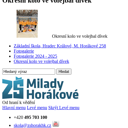
Okresní kolo ve volejbal dívek
Okresní kolo ve volejbal dívek
Základní škola, Hradec Králové, M. Horákové 258
Fotogalerie
Fotogalerie 2024 - 2025
Okresní kolo ve volejbal dívek
Hledat
Od hraní k vědění
Hlavní menu
Levé menu
Skrýt Levé menu
+420
495 703 100
skola@zshorakhk.cz