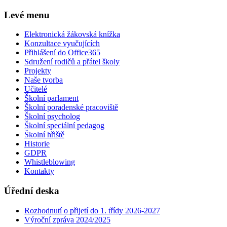
Levé menu
Elektronická žákovská knížka
Konzultace vyučujících
Přihlášení do Office365
Sdružení rodičů a přátel školy
Projekty
Naše tvorba
Učitelé
Školní parlament
Školní poradenské pracoviště
Školní psycholog
Školní speciální pedagog
Školní hřiště
Historie
GDPR
Whistleblowing
Kontakty
Úřední deska
Rozhodnutí o přijetí do 1. třídy 2026-2027
Výroční zpráva 2024/2025