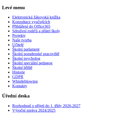
Levé menu
Elektronická žákovská knížka
Konzultace vyučujících
Přihlášení do Office365
Sdružení rodičů a přátel školy
Projekty
Naše tvorba
Učitelé
Školní parlament
Školní poradenské pracoviště
Školní psycholog
Školní speciální pedagog
Školní hřiště
Historie
GDPR
Whistleblowing
Kontakty
Úřední deska
Rozhodnutí o přijetí do 1. třídy 2026-2027
Výroční zpráva 2024/2025