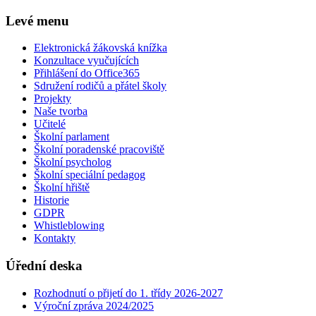
Levé menu
Elektronická žákovská knížka
Konzultace vyučujících
Přihlášení do Office365
Sdružení rodičů a přátel školy
Projekty
Naše tvorba
Učitelé
Školní parlament
Školní poradenské pracoviště
Školní psycholog
Školní speciální pedagog
Školní hřiště
Historie
GDPR
Whistleblowing
Kontakty
Úřední deska
Rozhodnutí o přijetí do 1. třídy 2026-2027
Výroční zpráva 2024/2025