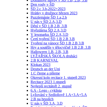
Dominové stavby v ŠD 1.B, 2.B, 3.B
Den vody v ŠD
ŠD 2.c 3.b-2022+2023
Hrátky v družince březen 2023
Puzzlemánie ŠD 1.a,2.b
U nás v ŠD 2.A,3.D
Dění v ŠD 1.B 2.B .3.B
Hvězdárna ŠD 2.A,3.D
V lesoparku ŠD 2.A,3.D
Čertí tvoření ŠD 1.B 2.B 3.B
Tvoření na vánoce ŠD 1.B 2.B 3.B
Hry a soutěže v tělocvičně 1.B 2.B .3.B
Halloween 1.B, 2.B, 3.B
LYŽAŘSKÁ ŠKOLA druháci
2.B KARNEVAL
Klokan 2023
Deutsch an der Uni
1.C čteme a píšeme
Okresní kolo recitace 1. stupeň 2023
Recitace 2023 1.stupeň
Nejlepší recitátoři 2. stupně
6.A - Lego - cyklista
Lyžování v Sedloňově 1.A+3.A+5.A
2.B na bruslích
U nás v ŠD 3.A, 3.D