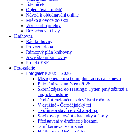
Jídelníček
Objednávání obědů
Návod k objednávání online
Mléko a ovoce do škol
Vize školní jídelny
Bezpečnostní listy
Knihovna
Řád knihovny
Provozní doba
Rámcový plán knihovny
Akce školní knihovny
Projekt ESF
Fotogalerie
Fotogalerie 2025 - 2026
Mezigenerační setkání plné radosti a úsměvů
Putování za sluníčkem 2026
Školní zájezd do Hastings: Týden plný zážitků a
anglické historie
Tradiční rozloučení s devátými ročníky
V družině - Čarodějnický rej
Tvoříme a stavíme v šd 2.a,4.b,c
Sovíkovo putování - hádanky a úkoly
Představení v družince s kozami
Jarní karneval v družinách
Hrátky v družině 2.a,4.b,c