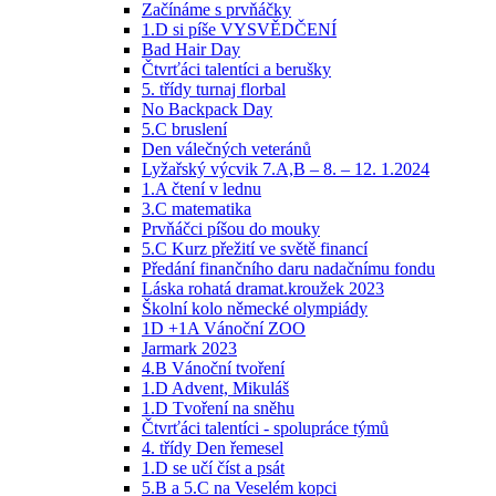
Začínáme s prvňáčky
1.D si píše VYSVĚDČENÍ
Bad Hair Day
Čtvrťáci talentíci a berušky
5. třídy turnaj florbal
No Backpack Day
5.C bruslení
Den válečných veteránů
Lyžařský výcvik 7.A,B – 8. – 12. 1.2024
1.A čtení v lednu
3.C matematika
Prvňáčci píšou do mouky
5.C Kurz přežití ve světě financí
Předání finančního daru nadačnímu fondu
Láska rohatá dramat.kroužek 2023
Školní kolo německé olympiády
1D +1A Vánoční ZOO
Jarmark 2023
4.B Vánoční tvoření
1.D Advent, Mikuláš
1.D Tvoření na sněhu
Čtvrťáci talentíci - spolupráce týmů
4. třídy Den řemesel
1.D se učí číst a psát
5.B a 5.C na Veselém kopci