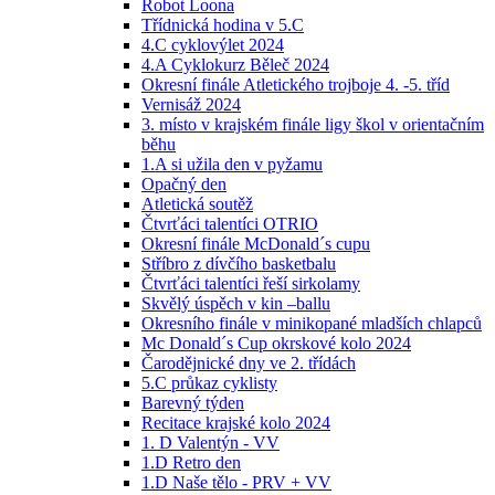
Robot Loona
Třídnická hodina v 5.C
4.C cyklovýlet 2024
4.A Cyklokurz Běleč 2024
Okresní finále Atletického trojboje 4. -5. tříd
Vernisáž 2024
3. místo v krajském finále ligy škol v orientačním
běhu
1.A si užila den v pyžamu
Opačný den
Atletická soutěž
Čtvrťáci talentíci OTRIO
Okresní finále McDonald´s cupu
Stříbro z dívčího basketbalu
Čtvrťáci talentíci řeší sirkolamy
Skvělý úspěch v kin –ballu
Okresního finále v minikopané mladších chlapců
Mc Donald´s Cup okrskové kolo 2024
Čarodějnické dny ve 2. třídách
5.C průkaz cyklisty
Barevný týden
Recitace krajské kolo 2024
1. D Valentýn - VV
1.D Retro den
1.D Naše tělo - PRV + VV