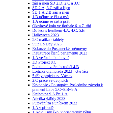
září a říjen ŠD 2.D, 2.C a 3.C
ŠD 2.A, 3.C září a říjen
ŠD 1.A,2.B září a říjen
1.B učíme se číst a psát
1.A učíme se číst a psát
Okrskové kolo ve florbale 6. a 7. tříd
Do lesa s lesníkem 4.A, 4.C, 5.B
Halloween 2023
5.C matika s tablety
Suit Up Day 2023
Exkurze do Poslanecké sněmovny
Inaugurace členů parlamentu 2023
1.A ve školní knihovně
3D Projekt 8.C
Podzimní tvoření s rodiči 4.B
Logická olympiáda 2023 - čtvrťáci
5.třídy projekt sv. Václav
2.C práce ve dvojicích
Krkonoše - Po stopách Posledního závodu k
prameni Labe 5.C+8.B+9.A
Knihovna 9.A čte 1.A
Atletika 4.třídy 2023
Putování za sluníčkem 2022
1.A v přírodě
1. kolo Ligy škol v orientačním běhu