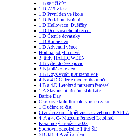
1.B se učí číst
1.D Září v lese
1.D První den ve škole
1.D Podzimní tvoření
1.D Halloween, Dušičky
1.D Den slušného oblečení
1.D Čtení s deváťaky
1.D Barbie den
1.D Adventní věnce
Hodina pohybu navíc
3. třídy HALLOWEEN
3.B výlet do Šestajovic
3.B jablíčkový den
3.B Když vyučují studenti PdF
4.B a 4.D Galerie moderního umění
4.B a 4.D Letohrad muzeum řemesel
1.A Slavnostní předání slabikáře
Barbie Day
Okrskové kolo florbalu starších žáků
1.C učíme se číst
Čtvrťáci zkouší trpělivost - stavebnice KAPLA
4. A a 4. C- Muzeum řemesel Letohrad
Keramický kroužek 2023
Sportovní odpoledne 1 tříd ŠD
ŠD 3.B, 4.A září a říjen