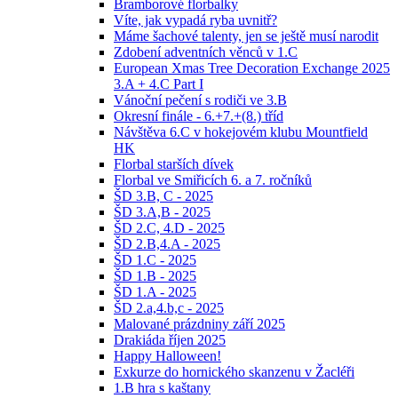
Bramborové florbalky
Víte, jak vypadá ryba uvnitř?
Máme šachové talenty, jen se ještě musí narodit
Zdobení adventních věnců v 1.C
European Xmas Tree Decoration Exchange 2025
3.A + 4.C Part I
Vánoční pečení s rodiči ve 3.B
Okresní finále - 6.+7.+(8.) tříd
Návštěva 6.C v hokejovém klubu Mountfield
HK
Florbal starších dívek
Florbal ve Smiřicích 6. a 7. ročníků
ŠD 3.B, C - 2025
ŠD 3.A,B - 2025
ŠD 2.C, 4.D - 2025
ŠD 2.B,4.A - 2025
ŠD 1.C - 2025
ŠD 1.B - 2025
ŠD 1.A - 2025
ŠD 2.a,4.b,c - 2025
Malované prázdniny září 2025
Drakiáda říjen 2025
Happy Halloween!
Exkurze do hornického skanzenu v Žacléři
1.B hra s kaštany