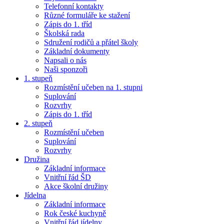
Telefonní kontakty
Různé formuláře ke stažení
Zápis do 1. tříd
Školská rada
Sdružení rodičů a přátel školy
Základní dokumenty
Napsali o nás
Naši sponzoři
1. stupeň
Rozmístění učeben na 1. stupni
Suplování
Rozvrhy
Zápis do 1. tříd
2. stupeň
Rozmístění učeben
Suplování
Rozvrhy
Družina
Základní informace
Vnitřní řád ŠD
Akce školní družiny
Jídelna
Základní informace
Rok české kuchyně
Vnitřní řád jídelny