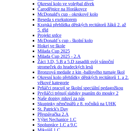
Okresní kolo ve volejbal dívek
Čarodějnice na Horákovce
McDonald's cup - okrskové kolo
Beseda s exekutorem
Krajská přehlídka dětských recitátorů žáků 2. až
5. tříd
Projekt srdce
McDonald´s cup - školní kolo
Hokej ve škole
Milada Cup 2025
Milada Cup 2025 - 2.A
Žáci 3.D, 5.B a 5.D zasadili svůj vánoční
stromeček do hradeckých lesů
Bronzová medaile z kin -ballového turnaje škol
Okresní kolo přehlídky dětských recitátorů 1. a 2.
věkové kategorie
Prňáčci pracují se školní speciální pedagožkou
Prvňáčci trénují slabiky psaním do mouky 2
Naše dopisy mluví za nás
Skupinky němčinářů z 8. ročníků na UHK
St. Patrick's Day
Přespávačka 2.A
Výlet Nechanice 1.C
Spolupráce 1.C a 9.C
Mikuláš 1.C