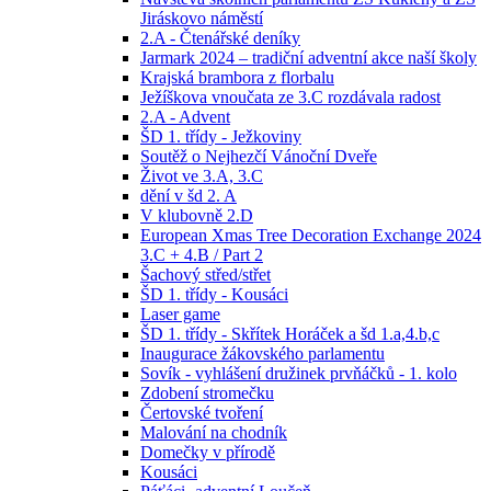
Jiráskovo náměstí
2.A - Čtenářské deníky
Jarmark 2024 – tradiční adventní akce naší školy
Krajská brambora z florbalu
Ježíškova vnoučata ze 3.C rozdávala radost
2.A - Advent
ŠD 1. třídy - Ježkoviny
Soutěž o Nejhezčí Vánoční Dveře
Život ve 3.A, 3.C
dění v šd 2. A
V klubovně 2.D
European Xmas Tree Decoration Exchange 2024
3.C + 4.B / Part 2
Šachový střed/střet
ŠD 1. třídy - Kousáci
Laser game
ŠD 1. třídy - Skřítek Horáček a šd 1.a,4.b,c
Inaugurace žákovského parlamentu
Sovík - vyhlášení družinek prvňáčků - 1. kolo
Zdobení stromečku
Čertovské tvoření
Malování na chodník
Domečky v přírodě
Kousáci