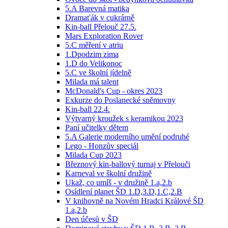
5.A Barevná matika
Dramaťák v cukrárně
Kin-ball Přelouč 27.5.
Mars Exploration Rover
5.C měření v atriu
1.Dpodzim zima
1.D do Velikonoc
5.C ve školní jídelně
Milada má talent
McDonald's Cup - okres 2023
Exkurze do Poslanecké sněmovny
Kin-ball 22.4.
Výtvarný kroužek s keramikou 2023
Paní učitelky dětem
5.A Galerie moderního umění podruhé
Lego - Honzův speciál
Milada Cup 2023
Březnový kin-ballový turnaj v Přelouči
Karneval ve školní družině
Ukaž, co umíš - v družině 1.a,2.b
Osídlení planet ŠD 1.D,3.D,1.C,2.B
V knihovně na Novém Hradci Králové ŠD
1.a,2.b
Den účesů v ŠD