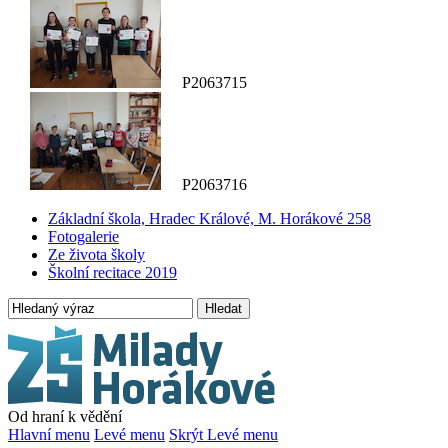
P2063715
P2063716
Základní škola, Hradec Králové, M. Horákové 258
Fotogalerie
Ze života školy
Školní recitace 2019
Hledat
Od hraní k vědění
Hlavní menu
Levé menu
Skrýt Levé menu