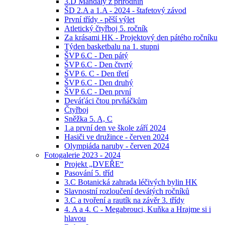
3.D Mandaly z přírodnin
ŠD 2.A a 1.A - 2024 - štafetový závod
První třídy - pěší výlet
Atletický čtyřboj 5. ročník
Za krásami HK - Projektový den pátého ročníku
Týden basketbalu na 1. stupni
ŠVP 6.C - Den pátý
ŠVP 6.C - Den čtvrtý
ŠVP 6. C - Den třetí
ŠVP 6.C - Den druhý
ŠVP 6.C - Den první
Deváťáci čtou prvňáčkům
Čtyřboj
Sněžka 5. A, C
1.a první den ve škole září 2024
Hasiči ve družince - červen 2024
Olympiáda naruby - červen 2024
Fotogalerie 2023 - 2024
Projekt „DVEŘE“
Pasování 5. tříd
3.C Botanická zahrada léčivých bylin HK
Slavnostní rozloučení devátých ročníků
3.C a tvoření a rautík na závěr 3. třídy
4. A a 4. C - Megabrouci, Kuňka a Hrajme si i
hlavou