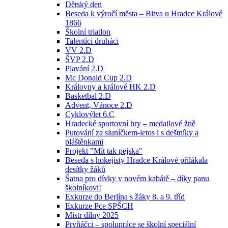
Dětský den
Beseda k výročí města – Bitva u Hradce Králové
1866
Školní triatlon
Talentíci druháci
VV 2.D
ŠVP 2.D
Plavání 2.D
Mc Donald Cup 2.D
Královny a králové HK 2.D
Basketbal 2.D
Advent, Vánoce 2.D
Cyklovýlet 6.C
Hradecké sportovní hry – medailové žně
Putování za sluníčkem-letos i s deštníky a
pláštěnkami
Projekt "Mít tak pejska"
Beseda s hokejisty Hradce Králové přilákala
desítky žáků
Šatna pro dívky v novém kabátě – díky panu
školníkovi!
Exkurze do Berlína s žáky 8. a 9. tříd
Exkurze Pce SPŠCH
Mistr dílny 2025
Prvňáčci – spolupráce se školní speciální