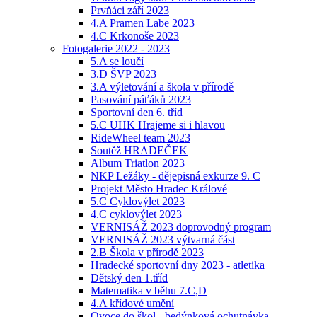
Prvňáci září 2023
4.A Pramen Labe 2023
4.C Krkonoše 2023
Fotogalerie 2022 - 2023
5.A se loučí
3.D ŠVP 2023
3.A výletování a škola v přírodě
Pasování páťáků 2023
Sportovní den 6. tříd
5.C UHK Hrajeme si i hlavou
RideWheel team 2023
Soutěž HRADEČEK
Album Triatlon 2023
NKP Ležáky - dějepisná exkurze 9. C
Projekt Město Hradec Králové
5.C Cyklovýlet 2023
4.C cyklovýlet 2023
VERNISÁŽ 2023 doprovodný program
VERNISÁŽ 2023 výtvarná část
2.B Škola v přírodě 2023
Hradecké sportovní dny 2023 - atletika
Dětský den 1.tříd
Matematika v běhu 7.C,D
4.A křídové umění
Ovoce do škol - bedýnková ochutnávka