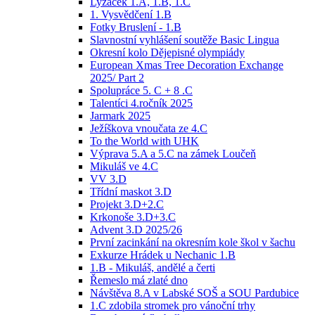
Lyžáček 1.A, 1.B, 1.C
1. Vysvědčení 1.B
Fotky Bruslení - 1.B
Slavnostní vyhlášení soutěže Basic Lingua
Okresní kolo Dějepisné olympiády
European Xmas Tree Decoration Exchange
2025/ Part 2
Spolupráce 5. C + 8 .C
Talentíci 4.ročník 2025
Jarmark 2025
Ježíškova vnoučata ze 4.C
To the World with UHK
Výprava 5.A a 5.C na zámek Loučeň
Mikuláš ve 4.C
VV 3.D
Třídní maskot 3.D
Projekt 3.D+2.C
Krkonoše 3.D+3.C
Advent 3.D 2025/26
První zacinkání na okresním kole škol v šachu
Exkurze Hrádek u Nechanic 1.B
1.B - Mikuláš, andělé a čerti
Řemeslo má zlaté dno
Návštěva 8.A v Labské SOŠ a SOU Pardubice
1.C zdobila stromek pro vánoční trhy