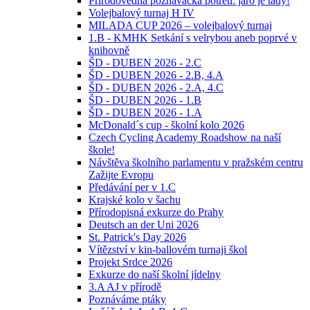
Přírodovědná poznávačka potřetí: jaro je tady!
Volejbalový turnaj H IV
MILADA CUP 2026 – volejbalový turnaj
1.B - KMHK Setkání s velrybou aneb poprvé v
knihovně
ŠD - DUBEN 2026 - 2.C
ŠD - DUBEN 2026 - 2.B, 4.A
ŠD - DUBEN 2026 - 2.A, 4.C
ŠD - DUBEN 2026 - 1.B
ŠD - DUBEN 2026 - 1.A
McDonald´s cup - školní kolo 2026
Czech Cycling Academy Roadshow na naší
škole!
Návštěva školního parlamentu v pražském centru
Zažijte Evropu
Předávání per v 1.C
Krajské kolo v šachu
Přírodopisná exkurze do Prahy
Deutsch an der Uni 2026
St. Patrick's Day 2026
Vítězství v kin-ballovém turnaji škol
Projekt Srdce 2026
Exkurze do naší školní jídelny
3.A AJ v přírodě
Poznáváme ptáky