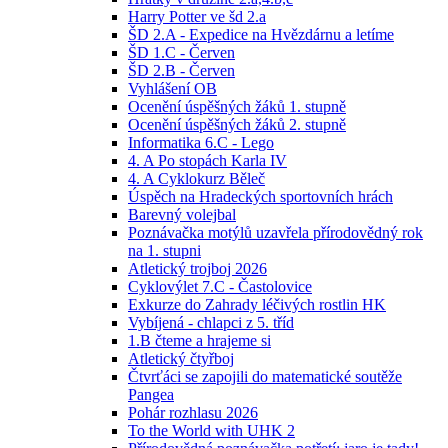
Harry Potter ve šd 2.a
ŠD 2.A - Expedice na Hvězdárnu a letíme
ŠD 1.C - Červen
ŠD 2.B - Červen
Vyhlášení OB
Ocenění úspěšných žáků 1. stupně
Ocenění úspěšných žáků 2. stupně
Informatika 6.C - Lego
4. A Po stopách Karla IV
4. A Cyklokurz Běleč
Úspěch na Hradeckých sportovních hrách
Barevný volejbal
Poznávačka motýlů uzavřela přírodovědný rok
na 1. stupni
Atletický trojboj 2026
Cyklovýlet 7.C - Častolovice
Exkurze do Zahrady léčivých rostlin HK
Vybíjená - chlapci z 5. tříd
1.B čteme a hrajeme si
Atletický čtyřboj
Čtvrťáci se zapojili do matematické soutěže
Pangea
Pohár rozhlasu 2026
To the World with UHK 2