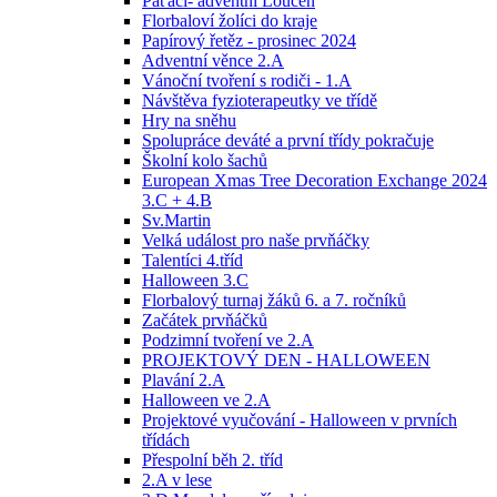
Páťáci- adventní Loučeň
Florbaloví žolíci do kraje
Papírový řetěz - prosinec 2024
Adventní věnce 2.A
Vánoční tvoření s rodiči - 1.A
Návštěva fyzioterapeutky ve třídě
Hry na sněhu
Spolupráce deváté a první třídy pokračuje
Školní kolo šachů
European Xmas Tree Decoration Exchange 2024
3.C + 4.B
Sv.Martin
Velká událost pro naše prvňáčky
Talentíci 4.tříd
Halloween 3.C
Florbalový turnaj žáků 6. a 7. ročníků
Začátek prvňáčků
Podzimní tvoření ve 2.A
PROJEKTOVÝ DEN - HALLOWEEN
Plavání 2.A
Halloween ve 2.A
Projektové vyučování - Halloween v prvních
třídách
Přespolní běh 2. tříd
2.A v lese