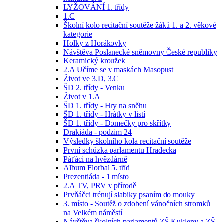
LYŽOVÁNÍ 1. třídy
1.C
Školní kolo recitační soutěže žáků 1. a 2. věkové
kategorie
Holky z Horákovky
Návštěva Poslanecké sněmovny České republiky
Keramický kroužek
2.A Učíme se v maskách Masopust
Život ve 3.D, 3.C
ŠD 2. třídy - Venku
Život v 1.A
ŠD 1. třídy - Hry na sněhu
ŠD 1. třídy - Hrátky v listí
ŠD 1. třídy - Domečky pro skřítky
Drakiáda - podzim 24
Výsledky školního kola recitační soutěže
První schůzka parlamentu Hradecka
Páťáci na hvězdárně
Album Florbal 5. tříd
Prezentiáda - 1.místo
2.A TV, PRV v přírodě
Prvňáčci trénují slabiky psaním do mouky
3. místo - Soutěž o zdobení vánočních stromků
na Velkém náměstí
Návštěva školních parlamentů ZŠ Kukleny a ZŠ