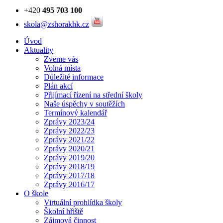
+420
495 703 100
skola@zshorakhk.cz
Úvod
Aktuality
Zveme vás
Volná místa
Důležité informace
Plán akcí
Přijímací řízení na střední školy
Naše úspěchy v soutěžích
Termínový kalendář
Zprávy 2023/24
Zprávy 2022/23
Zprávy 2021/22
Zprávy 2020/21
Zprávy 2019/20
Zprávy 2018/19
Zprávy 2017/18
Zprávy 2016/17
O škole
Virtuální prohlídka školy
Školní hřiště
Zájmová činnost