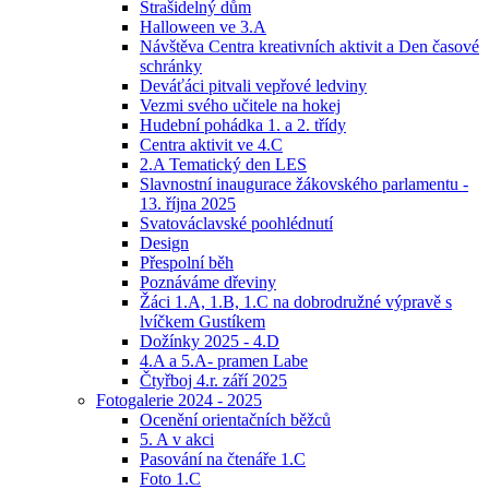
Strašidelný dům
Halloween ve 3.A
Návštěva Centra kreativních aktivit a Den časové
schránky
Deváťáci pitvali vepřové ledviny
Vezmi svého učitele na hokej
Hudební pohádka 1. a 2. třídy
Centra aktivit ve 4.C
2.A Tematický den LES
Slavnostní inaugurace žákovského parlamentu -
13. října 2025
Svatováclavské poohlédnutí
Design
Přespolní běh
Poznáváme dřeviny
Žáci 1.A, 1.B, 1.C na dobrodružné výpravě s
lvíčkem Gustíkem
Dožínky 2025 - 4.D
4.A a 5.A- pramen Labe
Čtyřboj 4.r. září 2025
Fotogalerie 2024 - 2025
Ocenění orientačních běžců
5. A v akci
Pasování na čtenáře 1.C
Foto 1.C