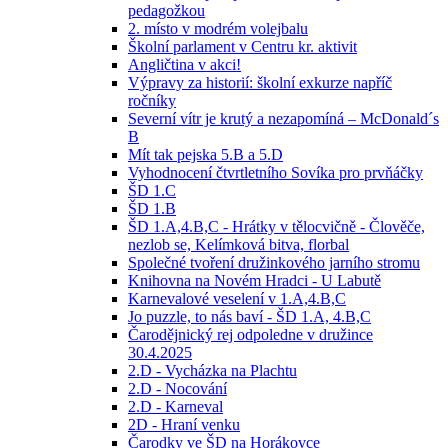
pedagožkou
2. místo v modrém volejbalu
Školní parlament v Centru kr. aktivit
Angličtina v akci!
Výpravy za historií: školní exkurze napříč
ročníky
Severní vítr je krutý a nezapomíná – McDonald´s
B
Mít tak pejska 5.B a 5.D
Vyhodnocení čtvrtletního Sovíka pro prvňáčky
ŠD 1.C
ŠD 1.B
ŠD 1.A,4.B,C - Hrátky v tělocvičně - Člověče,
nezlob se, Kelímková bitva, florbal
Společné tvoření družinkového jarního stromu
Knihovna na Novém Hradci - U Labutě
Karnevalové veselení v 1.A,4.B,C
Jo puzzle, to nás baví - ŠD 1.A, 4.B,C
Čarodějnický rej odpoledne v družince
30.4.2025
2.D - Vycházka na Plachtu
2.D - Nocování
2.D - Karneval
2D - Hraní venku
Čarodky ve ŠD na Horákovce