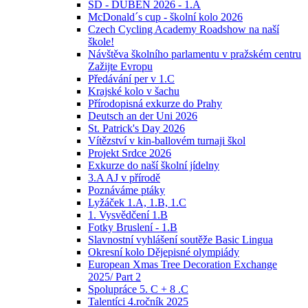
ŠD - DUBEN 2026 - 1.A
McDonald´s cup - školní kolo 2026
Czech Cycling Academy Roadshow na naší
škole!
Návštěva školního parlamentu v pražském centru
Zažijte Evropu
Předávání per v 1.C
Krajské kolo v šachu
Přírodopisná exkurze do Prahy
Deutsch an der Uni 2026
St. Patrick's Day 2026
Vítězství v kin-ballovém turnaji škol
Projekt Srdce 2026
Exkurze do naší školní jídelny
3.A AJ v přírodě
Poznáváme ptáky
Lyžáček 1.A, 1.B, 1.C
1. Vysvědčení 1.B
Fotky Bruslení - 1.B
Slavnostní vyhlášení soutěže Basic Lingua
Okresní kolo Dějepisné olympiády
European Xmas Tree Decoration Exchange
2025/ Part 2
Spolupráce 5. C + 8 .C
Talentíci 4.ročník 2025