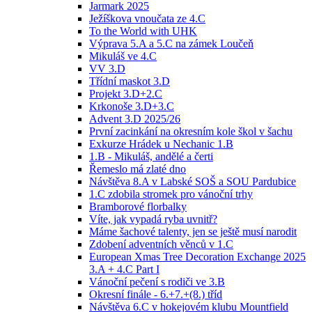
Jarmark 2025
Ježíškova vnoučata ze 4.C
To the World with UHK
Výprava 5.A a 5.C na zámek Loučeň
Mikuláš ve 4.C
VV 3.D
Třídní maskot 3.D
Projekt 3.D+2.C
Krkonoše 3.D+3.C
Advent 3.D 2025/26
První zacinkání na okresním kole škol v šachu
Exkurze Hrádek u Nechanic 1.B
1.B - Mikuláš, andělé a čerti
Řemeslo má zlaté dno
Návštěva 8.A v Labské SOŠ a SOU Pardubice
1.C zdobila stromek pro vánoční trhy
Bramborové florbalky
Víte, jak vypadá ryba uvnitř?
Máme šachové talenty, jen se ještě musí narodit
Zdobení adventních věnců v 1.C
European Xmas Tree Decoration Exchange 2025
3.A + 4.C Part I
Vánoční pečení s rodiči ve 3.B
Okresní finále - 6.+7.+(8.) tříd
Návštěva 6.C v hokejovém klubu Mountfield