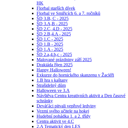
HK
Florbal starších dívek
Florbal ve Smiřicích 6. a 7. ročníků
ŠD 3.B, C - 2025
ŠD 3.A,B - 2025
ŠD 2.C, 4.D - 2025
ŠD 2.B,4.A - 2025
ŠD 1.C - 2025
ŠD 1.B - 2025
ŠD 1.A - 2025
ŠD 2.a,4.b,c - 2025
Malované prázdniny září 2025
Drakiáda říjen 2025
Happy Halloween!
Exkurze do hornického skanzenu v Žacléři
1.B hra s kaštany
Strašidelný dům
Halloween ve 3.A
Návštěva Centra kreativních aktivit a Den časové
schránky
Deváťáci pitvali vepřové ledviny
Vezmi svého učitele na hokej
Hudební pohádka 1. a 2. třídy
Centra aktivit ve 4.C
2.A Tematický den LES