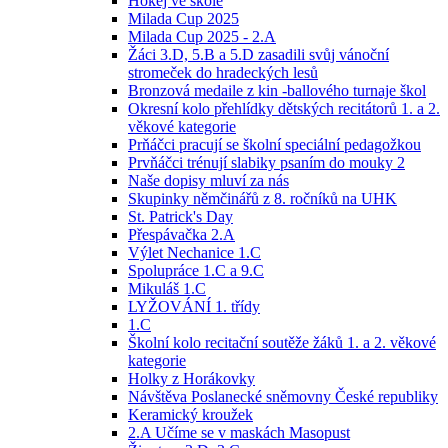
Hokej ve škole
Milada Cup 2025
Milada Cup 2025 - 2.A
Žáci 3.D, 5.B a 5.D zasadili svůj vánoční
stromeček do hradeckých lesů
Bronzová medaile z kin -ballového turnaje škol
Okresní kolo přehlídky dětských recitátorů 1. a 2.
věkové kategorie
Prňáčci pracují se školní speciální pedagožkou
Prvňáčci trénují slabiky psaním do mouky 2
Naše dopisy mluví za nás
Skupinky němčinářů z 8. ročníků na UHK
St. Patrick's Day
Přespávačka 2.A
Výlet Nechanice 1.C
Spolupráce 1.C a 9.C
Mikuláš 1.C
LYŽOVÁNÍ 1. třídy
1.C
Školní kolo recitační soutěže žáků 1. a 2. věkové
kategorie
Holky z Horákovky
Návštěva Poslanecké sněmovny České republiky
Keramický kroužek
2.A Učíme se v maskách Masopust