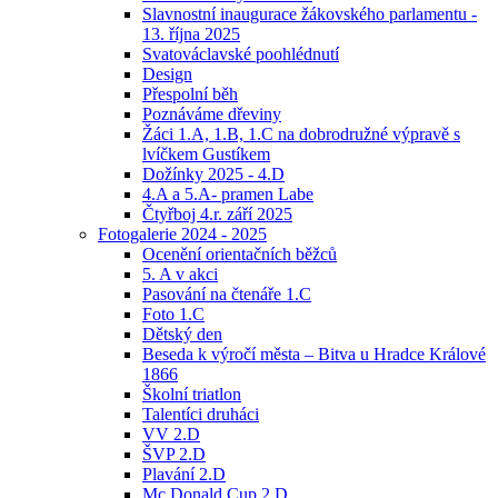
Slavnostní inaugurace žákovského parlamentu -
13. října 2025
Svatováclavské poohlédnutí
Design
Přespolní běh
Poznáváme dřeviny
Žáci 1.A, 1.B, 1.C na dobrodružné výpravě s
lvíčkem Gustíkem
Dožínky 2025 - 4.D
4.A a 5.A- pramen Labe
Čtyřboj 4.r. září 2025
Fotogalerie 2024 - 2025
Ocenění orientačních běžců
5. A v akci
Pasování na čtenáře 1.C
Foto 1.C
Dětský den
Beseda k výročí města – Bitva u Hradce Králové
1866
Školní triatlon
Talentíci druháci
VV 2.D
ŠVP 2.D
Plavání 2.D
Mc Donald Cup 2.D