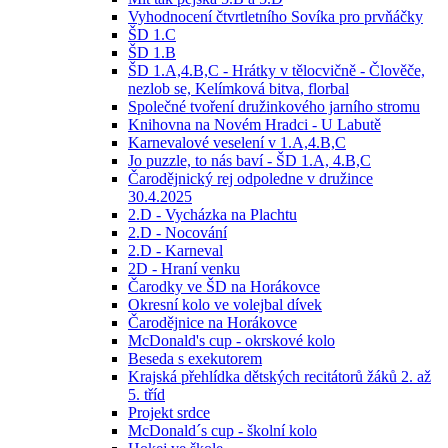
Vyhodnocení čtvrtletního Sovíka pro prvňáčky
ŠD 1.C
ŠD 1.B
ŠD 1.A,4.B,C - Hrátky v tělocvičně - Člověče,
nezlob se, Kelímková bitva, florbal
Společné tvoření družinkového jarního stromu
Knihovna na Novém Hradci - U Labutě
Karnevalové veselení v 1.A,4.B,C
Jo puzzle, to nás baví - ŠD 1.A, 4.B,C
Čarodějnický rej odpoledne v družince
30.4.2025
2.D - Vycházka na Plachtu
2.D - Nocování
2.D - Karneval
2D - Hraní venku
Čarodky ve ŠD na Horákovce
Okresní kolo ve volejbal dívek
Čarodějnice na Horákovce
McDonald's cup - okrskové kolo
Beseda s exekutorem
Krajská přehlídka dětských recitátorů žáků 2. až
5. tříd
Projekt srdce
McDonald´s cup - školní kolo