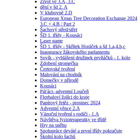
Život ve 3.A, 3.C
dění v šd 2. A
V klubovně 2.D
European Xmas Tree Decoration Exchange 2024
3.C + 4.B / Part 2
Šachový střed/střet
ŠD 1. třídy - Kousáci
Laser game
ŠD 1. třídy - Skřítek Horáček a šd 1.a,4.b,c
Inaugurace žákovského parlamentu
Sovík - vyhlášení družinek prvňáčků - 1. kolo
Zdobení stromečku
Čertovské tvoření
Malování na chodník
Domečky v přírodě
Kousáci
Páťáci- adventní Loučeň
Florbaloví žolíci do kraje
Papírový řetěz - prosinec 2024
Adventní věnce 2.A
Vánoční tvoření s rodiči - 1.A
Návštěva fyzioterapeutky ve třídě
Hry na sněhu
Spolupráce deváté a první třídy pokračuje
Školní kolo šachů