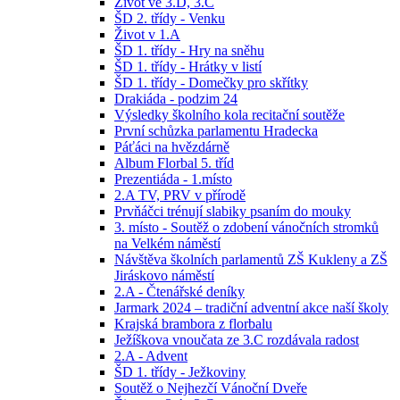
Život ve 3.D, 3.C
ŠD 2. třídy - Venku
Život v 1.A
ŠD 1. třídy - Hry na sněhu
ŠD 1. třídy - Hrátky v listí
ŠD 1. třídy - Domečky pro skřítky
Drakiáda - podzim 24
Výsledky školního kola recitační soutěže
První schůzka parlamentu Hradecka
Páťáci na hvězdárně
Album Florbal 5. tříd
Prezentiáda - 1.místo
2.A TV, PRV v přírodě
Prvňáčci trénují slabiky psaním do mouky
3. místo - Soutěž o zdobení vánočních stromků
na Velkém náměstí
Návštěva školních parlamentů ZŠ Kukleny a ZŠ
Jiráskovo náměstí
2.A - Čtenářské deníky
Jarmark 2024 – tradiční adventní akce naší školy
Krajská brambora z florbalu
Ježíškova vnoučata ze 3.C rozdávala radost
2.A - Advent
ŠD 1. třídy - Ježkoviny
Soutěž o Nejhezčí Vánoční Dveře