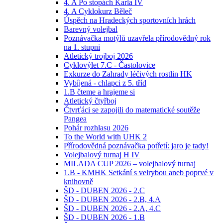
4. A Po stopách Karla IV
4. A Cyklokurz Běleč
Úspěch na Hradeckých sportovních hrách
Barevný volejbal
Poznávačka motýlů uzavřela přírodovědný rok
na 1. stupni
Atletický trojboj 2026
Cyklovýlet 7.C - Častolovice
Exkurze do Zahrady léčivých rostlin HK
Vybíjená - chlapci z 5. tříd
1.B čteme a hrajeme si
Atletický čtyřboj
Čtvrťáci se zapojili do matematické soutěže
Pangea
Pohár rozhlasu 2026
To the World with UHK 2
Přírodovědná poznávačka potřetí: jaro je tady!
Volejbalový turnaj H IV
MILADA CUP 2026 – volejbalový turnaj
1.B - KMHK Setkání s velrybou aneb poprvé v
knihovně
ŠD - DUBEN 2026 - 2.C
ŠD - DUBEN 2026 - 2.B, 4.A
ŠD - DUBEN 2026 - 2.A, 4.C
ŠD - DUBEN 2026 - 1.B