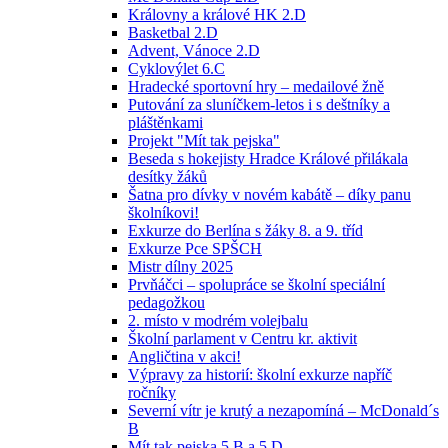
Královny a králové HK 2.D
Basketbal 2.D
Advent, Vánoce 2.D
Cyklovýlet 6.C
Hradecké sportovní hry – medailové žně
Putování za sluníčkem-letos i s deštníky a
pláštěnkami
Projekt "Mít tak pejska"
Beseda s hokejisty Hradce Králové přilákala
desítky žáků
Šatna pro dívky v novém kabátě – díky panu
školníkovi!
Exkurze do Berlína s žáky 8. a 9. tříd
Exkurze Pce SPŠCH
Mistr dílny 2025
Prvňáčci – spolupráce se školní speciální
pedagožkou
2. místo v modrém volejbalu
Školní parlament v Centru kr. aktivit
Angličtina v akci!
Výpravy za historií: školní exkurze napříč
ročníky
Severní vítr je krutý a nezapomíná – McDonald´s
B
Mít tak pejska 5.B a 5.D