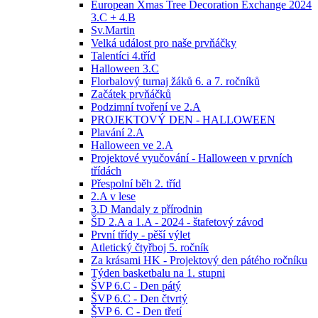
European Xmas Tree Decoration Exchange 2024
3.C + 4.B
Sv.Martin
Velká událost pro naše prvňáčky
Talentíci 4.tříd
Halloween 3.C
Florbalový turnaj žáků 6. a 7. ročníků
Začátek prvňáčků
Podzimní tvoření ve 2.A
PROJEKTOVÝ DEN - HALLOWEEN
Plavání 2.A
Halloween ve 2.A
Projektové vyučování - Halloween v prvních
třídách
Přespolní běh 2. tříd
2.A v lese
3.D Mandaly z přírodnin
ŠD 2.A a 1.A - 2024 - štafetový závod
První třídy - pěší výlet
Atletický čtyřboj 5. ročník
Za krásami HK - Projektový den pátého ročníku
Týden basketbalu na 1. stupni
ŠVP 6.C - Den pátý
ŠVP 6.C - Den čtvrtý
ŠVP 6. C - Den třetí