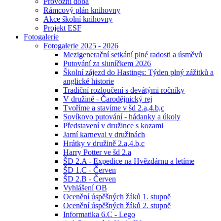
Provozní doba
Rámcový plán knihovny
Akce školní knihovny
Projekt ESF
Fotogalerie
Fotogalerie 2025 - 2026
Mezigenerační setkání plné radosti a úsměvů
Putování za sluníčkem 2026
Školní zájezd do Hastings: Týden plný zážitků a
anglické historie
Tradiční rozloučení s devátými ročníky
V družině - Čarodějnický rej
Tvoříme a stavíme v šd 2.a,4.b,c
Sovíkovo putování - hádanky a úkoly
Představení v družince s kozami
Jarní karneval v družinách
Hrátky v družině 2.a,4.b,c
Harry Potter ve šd 2.a
ŠD 2.A - Expedice na Hvězdárnu a letíme
ŠD 1.C - Červen
ŠD 2.B - Červen
Vyhlášení OB
Ocenění úspěšných žáků 1. stupně
Ocenění úspěšných žáků 2. stupně
Informatika 6.C - Lego