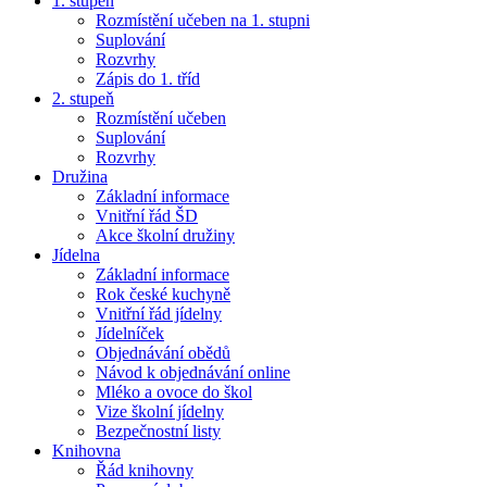
1. stupeň
Rozmístění učeben na 1. stupni
Suplování
Rozvrhy
Zápis do 1. tříd
2. stupeň
Rozmístění učeben
Suplování
Rozvrhy
Družina
Základní informace
Vnitřní řád ŠD
Akce školní družiny
Jídelna
Základní informace
Rok české kuchyně
Vnitřní řád jídelny
Jídelníček
Objednávání obědů
Návod k objednávání online
Mléko a ovoce do škol
Vize školní jídelny
Bezpečnostní listy
Knihovna
Řád knihovny