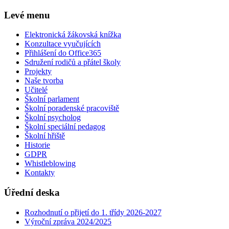
Levé menu
Elektronická žákovská knížka
Konzultace vyučujících
Přihlášení do Office365
Sdružení rodičů a přátel školy
Projekty
Naše tvorba
Učitelé
Školní parlament
Školní poradenské pracoviště
Školní psycholog
Školní speciální pedagog
Školní hřiště
Historie
GDPR
Whistleblowing
Kontakty
Úřední deska
Rozhodnutí o přijetí do 1. třídy 2026-2027
Výroční zpráva 2024/2025