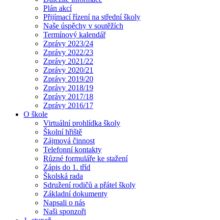
Plán akcí
Přijímací řízení na střední školy
Naše úspěchy v soutěžích
Termínový kalendář
Zprávy 2023/24
Zprávy 2022/23
Zprávy 2021/22
Zprávy 2020/21
Zprávy 2019/20
Zprávy 2018/19
Zprávy 2017/18
Zprávy 2016/17
O škole
Virtuální prohlídka školy
Školní hřiště
Zájmová činnost
Telefonní kontakty
Různé formuláře ke stažení
Zápis do 1. tříd
Školská rada
Sdružení rodičů a přátel školy
Základní dokumenty
Napsali o nás
Naši sponzoři