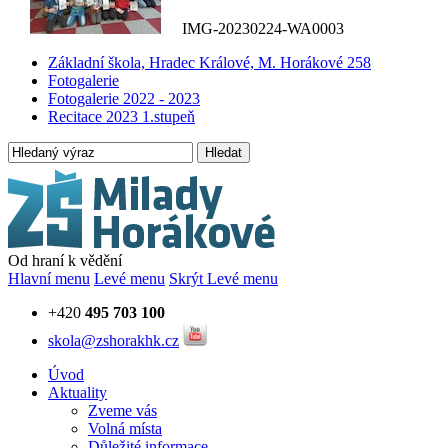
IMG-20230224-WA0003
Základní škola, Hradec Králové, M. Horákové 258
Fotogalerie
Fotogalerie 2022 - 2023
Recitace 2023 1.stupeň
Hledat
Od hraní k vědění
Hlavní menu
Levé menu
Skrýt Levé menu
+420
495 703 100
skola@zshorakhk.cz
Úvod
Aktuality
Zveme vás
Volná místa
Důležité informace