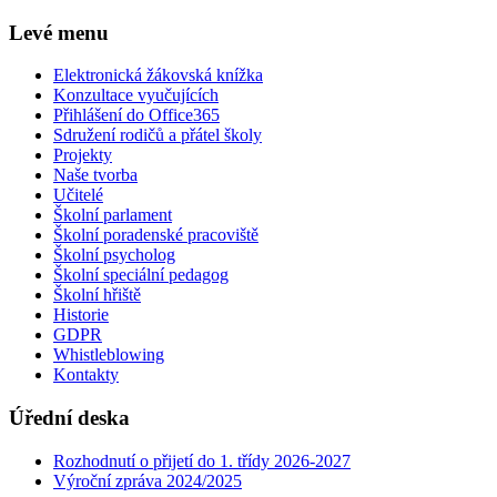
Levé menu
Elektronická žákovská knížka
Konzultace vyučujících
Přihlášení do Office365
Sdružení rodičů a přátel školy
Projekty
Naše tvorba
Učitelé
Školní parlament
Školní poradenské pracoviště
Školní psycholog
Školní speciální pedagog
Školní hřiště
Historie
GDPR
Whistleblowing
Kontakty
Úřední deska
Rozhodnutí o přijetí do 1. třídy 2026-2027
Výroční zpráva 2024/2025