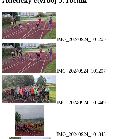
Atletický čtyřboj 5. ročník
IMG_20240924_101205
IMG_20240924_101207
IMG_20240924_101449
IMG_20240924_101848