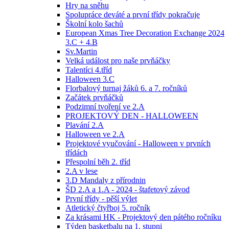
Hry na sněhu
Spolupráce deváté a první třídy pokračuje
Školní kolo šachů
European Xmas Tree Decoration Exchange 2024
3.C + 4.B
Sv.Martin
Velká událost pro naše prvňáčky
Talentíci 4.tříd
Halloween 3.C
Florbalový turnaj žáků 6. a 7. ročníků
Začátek prvňáčků
Podzimní tvoření ve 2.A
PROJEKTOVÝ DEN - HALLOWEEN
Plavání 2.A
Halloween ve 2.A
Projektové vyučování - Halloween v prvních
třídách
Přespolní běh 2. tříd
2.A v lese
3.D Mandaly z přírodnin
ŠD 2.A a 1.A - 2024 - štafetový závod
První třídy - pěší výlet
Atletický čtyřboj 5. ročník
Za krásami HK - Projektový den pátého ročníku
Týden basketbalu na 1. stupni