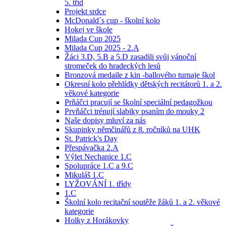
5. tříd
Projekt srdce
McDonald´s cup - školní kolo
Hokej ve škole
Milada Cup 2025
Milada Cup 2025 - 2.A
Žáci 3.D, 5.B a 5.D zasadili svůj vánoční
stromeček do hradeckých lesů
Bronzová medaile z kin -ballového turnaje škol
Okresní kolo přehlídky dětských recitátorů 1. a 2.
věkové kategorie
Prňáčci pracují se školní speciální pedagožkou
Prvňáčci trénují slabiky psaním do mouky 2
Naše dopisy mluví za nás
Skupinky němčinářů z 8. ročníků na UHK
St. Patrick's Day
Přespávačka 2.A
Výlet Nechanice 1.C
Spolupráce 1.C a 9.C
Mikuláš 1.C
LYŽOVÁNÍ 1. třídy
1.C
Školní kolo recitační soutěže žáků 1. a 2. věkové
kategorie
Holky z Horákovky