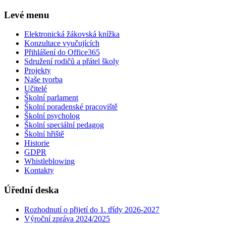
Levé menu
Elektronická žákovská knížka
Konzultace vyučujících
Přihlášení do Office365
Sdružení rodičů a přátel školy
Projekty
Naše tvorba
Učitelé
Školní parlament
Školní poradenské pracoviště
Školní psycholog
Školní speciální pedagog
Školní hřiště
Historie
GDPR
Whistleblowing
Kontakty
Úřední deska
Rozhodnutí o přijetí do 1. třídy 2026-2027
Výroční zpráva 2024/2025