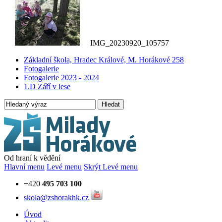
IMG_20230920_105757
Základní škola, Hradec Králové, M. Horákové 258
Fotogalerie
Fotogalerie 2023 - 2024
1.D Září v lese
Hledat
Od hraní k vědění
Hlavní menu
Levé menu
Skrýt Levé menu
+420
495 703 100
skola@zshorakhk.cz
Úvod