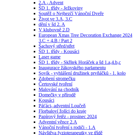
2.A - Advent
ŠD 1. třídy - Ježkoviny
Soutěž o Nejhezčí Vánoční Dveře
Život ve 3.A, 3.C
dění v šd 2. A
V klubovně 2.D
European Xmas Tree Decoration Exchange 2024
3.C + 4.B / Part 2
Šachový střed/střet
ŠD 1. třídy - Kousáci
Laser game
ŠD 1. třídy - Skřítek Horáček a šd 1.a,4.b,c
Inaugurace žákovského parlamentu
Sovík - vyhlášení družinek prvňáčků - 1. kolo
Zdobení stromečku
Čertovské tvoření
Malování na chodník
Domečky v přírodě
Kousáci
Páťáci- adventní Loučeň
Florbaloví žolíci do kraje
Papírový řetěz - prosinec 2024
Adventní věnce 2.A
Vánoční tvoření s rodiči - 1.A
Návštěva fyzioterapeutky ve třídě