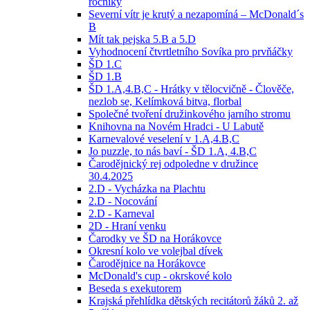
ročníky
Severní vítr je krutý a nezapomíná – McDonald´s
B
Mít tak pejska 5.B a 5.D
Vyhodnocení čtvrtletního Sovíka pro prvňáčky
ŠD 1.C
ŠD 1.B
ŠD 1.A,4.B,C - Hrátky v tělocvičně - Člověče,
nezlob se, Kelímková bitva, florbal
Společné tvoření družinkového jarního stromu
Knihovna na Novém Hradci - U Labutě
Karnevalové veselení v 1.A,4.B,C
Jo puzzle, to nás baví - ŠD 1.A, 4.B,C
Čarodějnický rej odpoledne v družince
30.4.2025
2.D - Vycházka na Plachtu
2.D - Nocování
2.D - Karneval
2D - Hraní venku
Čarodky ve ŠD na Horákovce
Okresní kolo ve volejbal dívek
Čarodějnice na Horákovce
McDonald's cup - okrskové kolo
Beseda s exekutorem
Krajská přehlídka dětských recitátorů žáků 2. až