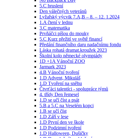
No Backpack Day
5.C bruslení
Den válečných veteránů
Lyžařský výcvik 7.A,B – 8. – 12. 1.2024
1.A čtení v lednu
3.C matematika
Prvňáčci píšou do mouky
5.C Kurz přežití ve světě financí
Předání finančního daru nadačnímu fondu
Láska rohatá dramat.kroužek 2023
Školní kolo německé olympiády
1D +1A Vánoční ZOO
Jarmark 2023
4.B Vánoční tvoření
1.D Advent, Mikuláš
1.D Tvoření na sněhu
Čtvrťáci talentíci - spolupráce týmů
4. třídy Den řemesel
1.D se učí číst a psát
5.B a 5.C na Veselém kopci
1.B se učí číst
1.D Září v lese
1.D První den ve škole
1.D Podzimní tvoření
1.D Halloween, Dušičky