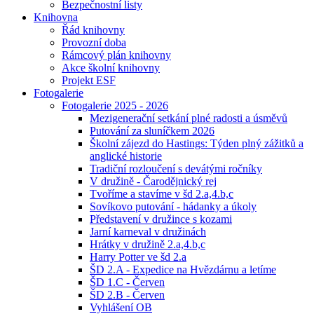
Bezpečnostní listy
Knihovna
Řád knihovny
Provozní doba
Rámcový plán knihovny
Akce školní knihovny
Projekt ESF
Fotogalerie
Fotogalerie 2025 - 2026
Mezigenerační setkání plné radosti a úsměvů
Putování za sluníčkem 2026
Školní zájezd do Hastings: Týden plný zážitků a
anglické historie
Tradiční rozloučení s devátými ročníky
V družině - Čarodějnický rej
Tvoříme a stavíme v šd 2.a,4.b,c
Sovíkovo putování - hádanky a úkoly
Představení v družince s kozami
Jarní karneval v družinách
Hrátky v družině 2.a,4.b,c
Harry Potter ve šd 2.a
ŠD 2.A - Expedice na Hvězdárnu a letíme
ŠD 1.C - Červen
ŠD 2.B - Červen
Vyhlášení OB