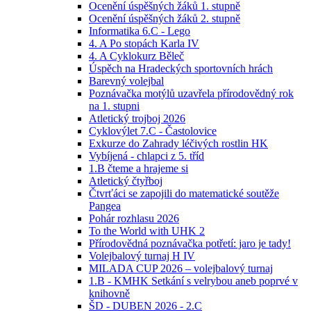
Ocenění úspěšných žáků 1. stupně
Ocenění úspěšných žáků 2. stupně
Informatika 6.C - Lego
4. A Po stopách Karla IV
4. A Cyklokurz Běleč
Úspěch na Hradeckých sportovních hrách
Barevný volejbal
Poznávačka motýlů uzavřela přírodovědný rok
na 1. stupni
Atletický trojboj 2026
Cyklovýlet 7.C - Častolovice
Exkurze do Zahrady léčivých rostlin HK
Vybíjená - chlapci z 5. tříd
1.B čteme a hrajeme si
Atletický čtyřboj
Čtvrťáci se zapojili do matematické soutěže
Pangea
Pohár rozhlasu 2026
To the World with UHK 2
Přírodovědná poznávačka potřetí: jaro je tady!
Volejbalový turnaj H IV
MILADA CUP 2026 – volejbalový turnaj
1.B - KMHK Setkání s velrybou aneb poprvé v
knihovně
ŠD - DUBEN 2026 - 2.C