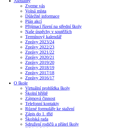
Aktuality
Zveme vás
Volná místa
Důležité informace
Plán akcí
Přijímací řízení na střední školy
Naše úspěchy v soutěžích
Termínový kalendář
Zprávy 2023/24
Zprávy 2022/23
Zprávy 2021/22
Zprávy 2020/21
Zprávy 2019/20
Zprávy 2018/19
Zprávy 2017/18
Zprávy 2016/17
O škole
Virtuální prohlídka školy
Školní hřiště
Zájmová činnost
Telefonní kontakty
Různé formuláře ke stažení
Zápis do 1. tříd
Školská rada
Sdružení rodičů a přátel školy