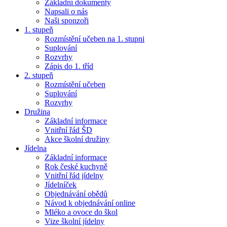
Základní dokumenty
Napsali o nás
Naši sponzoři
1. stupeň
Rozmístění učeben na 1. stupni
Suplování
Rozvrhy
Zápis do 1. tříd
2. stupeň
Rozmístění učeben
Suplování
Rozvrhy
Družina
Základní informace
Vnitřní řád ŠD
Akce školní družiny
Jídelna
Základní informace
Rok české kuchyně
Vnitřní řád jídelny
Jídelníček
Objednávání obědů
Návod k objednávání online
Mléko a ovoce do škol
Vize školní jídelny