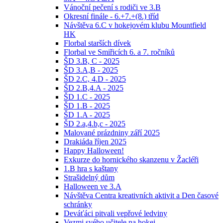
Vánoční pečení s rodiči ve 3.B
Okresní finále - 6.+7.+(8.) tříd
Návštěva 6.C v hokejovém klubu Mountfield
HK
Florbal starších dívek
Florbal ve Smiřicích 6. a 7. ročníků
ŠD 3.B, C - 2025
ŠD 3.A,B - 2025
ŠD 2.C, 4.D - 2025
ŠD 2.B,4.A - 2025
ŠD 1.C - 2025
ŠD 1.B - 2025
ŠD 1.A - 2025
ŠD 2.a,4.b,c - 2025
Malované prázdniny září 2025
Drakiáda říjen 2025
Happy Halloween!
Exkurze do hornického skanzenu v Žacléři
1.B hra s kaštany
Strašidelný dům
Halloween ve 3.A
Návštěva Centra kreativních aktivit a Den časové
schránky
Deváťáci pitvali vepřové ledviny
Vezmi svého učitele na hokej