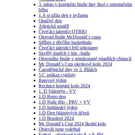
3. místo v krajském finále ligy škol v orientačním
běhu
1.A si užila den v pyžamu
Opačný den
Atletická soutěž
Čtvrťáci talentíci OTRIO
Okresní finále McDonald´s cupu
Stříbro z dívčího basketbalu
Čtvrťáci talentíci řeší sirkolamy
Skvělý úspěch v kin –ballu
Okresního finále v minikopané mladších chlapců
Mc Donald´s Cup okrskové kolo 2024
Čarodějnické dny ve 2. třídách
5.C průkaz cyklisty
Barevný týden
Recitace krajské kolo 2024
1. D Valentýn - VV
1.D Retro den
1.D Naše tělo - PRV + VV
1.D Indiánský týden
1.D Den bláznivých účesů
1.D Bruslení 2024
Mc Donald´s Cup 2024 školní kolo
Objevili jsme volejbal
Fotbal – okrskové kolo 8. a 9. tříd