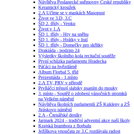
Návštěva Poslanecké sněmovny České republiky
Keramický kroužek
2.A Učíme se v maskách Masopust
Život ve 3.D, 3.C
ŠD 2. třídy - Venku
Život v 1.A
ŠD 1. třídy - Hry na sněhu
ŠD 1. třídy - Hrátky v listí
ŠD 1. třídy - Domečky pro skřítky
Drakiáda - podzim 24
Výsledky školního kola recitační soutěže
První schůzka parlamentu Hradecka
Páťáci na hvězdárně
Album Florbal 5. tříd
Prezentiáda - 1.místo
2.A TV, PRV v přírodě
Prvňáčci trénují slabiky psaním do mouky
3. místo - Soutěž o zdobení vánočních stromků
na Velkém náměstí
Návštěva školních parlamentů ZŠ Kukleny a ZŠ
Jiráskovo náměstí
2.A - Čtenářské deníky
Jarmark 2024 – tradiční adventní akce naší školy
Krajská brambora z florbalu
Ježíškova vnoučata ze 3.C rozdávala radost