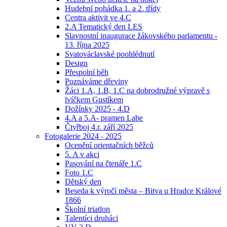
Hudební pohádka 1. a 2. třídy
Centra aktivit ve 4.C
2.A Tematický den LES
Slavnostní inaugurace žákovského parlamentu -
13. října 2025
Svatováclavské poohlédnutí
Design
Přespolní běh
Poznáváme dřeviny
Žáci 1.A, 1.B, 1.C na dobrodružné výpravě s
lvíčkem Gustíkem
Dožínky 2025 - 4.D
4.A a 5.A- pramen Labe
Čtyřboj 4.r. září 2025
Fotogalerie 2024 - 2025
Ocenění orientačních běžců
5. A v akci
Pasování na čtenáře 1.C
Foto 1.C
Dětský den
Beseda k výročí města – Bitva u Hradce Králové
1866
Školní triatlon
Talentíci druháci