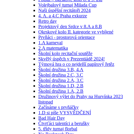
Volejbalový turnaj Milada Cup
Naši úspěšní recitátoři 2024
4. A. a 4.C Praha exkurze
Retro day
Projektový den Srdce v 8.A a 8.B
Okrskové kolo II. kategorie ve vybíjené
Prvňáci - prostorová orientace
1.A karneval
2.A matematika
Školní kolo recitační soutěže
Skvělý úspěch v Prezentiádě 2024!
Týmová hra o co nejdelší papírový řetěz
Školní družina 3.B, 4.A
Školní družina 2.C, 3.C
Školní družina 2.A, 3.C
Školní družina 1.D, 2.B
Školní družina 1.A, 2.B
Družinový výlet do Prahy na Hurvínka 2023
listopad
Začínáme s prvňáčky
1.D si píše VYSVĚDČENÍ
Bad Hair Day
Čtvrťáci talentíci a berušky
5. třídy turnaj florbal