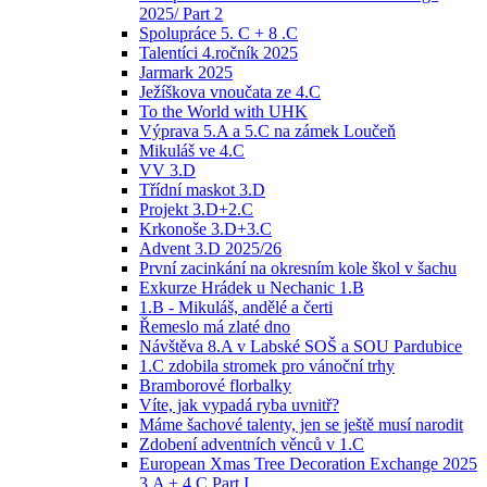
2025/ Part 2
Spolupráce 5. C + 8 .C
Talentíci 4.ročník 2025
Jarmark 2025
Ježíškova vnoučata ze 4.C
To the World with UHK
Výprava 5.A a 5.C na zámek Loučeň
Mikuláš ve 4.C
VV 3.D
Třídní maskot 3.D
Projekt 3.D+2.C
Krkonoše 3.D+3.C
Advent 3.D 2025/26
První zacinkání na okresním kole škol v šachu
Exkurze Hrádek u Nechanic 1.B
1.B - Mikuláš, andělé a čerti
Řemeslo má zlaté dno
Návštěva 8.A v Labské SOŠ a SOU Pardubice
1.C zdobila stromek pro vánoční trhy
Bramborové florbalky
Víte, jak vypadá ryba uvnitř?
Máme šachové talenty, jen se ještě musí narodit
Zdobení adventních věnců v 1.C
European Xmas Tree Decoration Exchange 2025
3.A + 4.C Part I