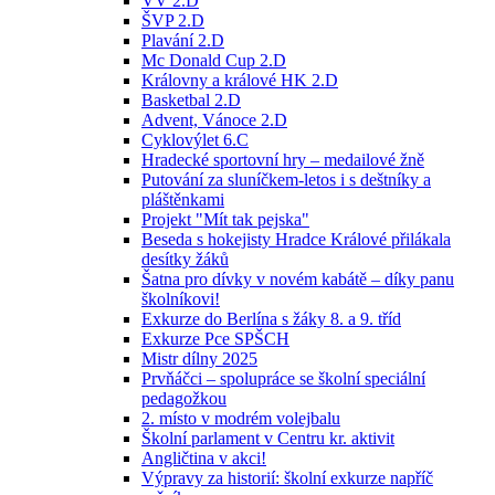
VV 2.D
ŠVP 2.D
Plavání 2.D
Mc Donald Cup 2.D
Královny a králové HK 2.D
Basketbal 2.D
Advent, Vánoce 2.D
Cyklovýlet 6.C
Hradecké sportovní hry – medailové žně
Putování za sluníčkem-letos i s deštníky a
pláštěnkami
Projekt "Mít tak pejska"
Beseda s hokejisty Hradce Králové přilákala
desítky žáků
Šatna pro dívky v novém kabátě – díky panu
školníkovi!
Exkurze do Berlína s žáky 8. a 9. tříd
Exkurze Pce SPŠCH
Mistr dílny 2025
Prvňáčci – spolupráce se školní speciální
pedagožkou
2. místo v modrém volejbalu
Školní parlament v Centru kr. aktivit
Angličtina v akci!
Výpravy za historií: školní exkurze napříč