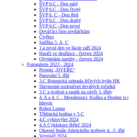
ŠVP 6.C - Den pátý
ŠVP 6.C - Den čtvrtý
ŠVP 6. C - Den třetí
ŠVP 6.C - Den druhý
ŠVP 6.C - Den první
Deváťáci čtou prvňáčkům
Čtyřboj
Sněžka 5. A, C
1.a první den ve škole září 2024
Hasiči ve družince - červen 2024
Olympiáda naruby - červen 2024
Fotogalerie 2023 - 2024
Projekt „DVEŘE“
Pasování 5. tříd
3.C Botanická zahrada léčivých bylin HK
Slavnostní rozloučení devátých ročníků
3.C a tvoření a rautík na závěr 3. třídy
4. A a 4. C - Megabrouci, Kuňka a Hrajme si i
hlavou
Robot Loona
Třídnická hodina v 5.C
4.C cyklovýlet 2024
4.A Cyklokurz Běleč 2024
Okresní finále Atletického trojboje 4. -5. tříd
Vernisáž 2024