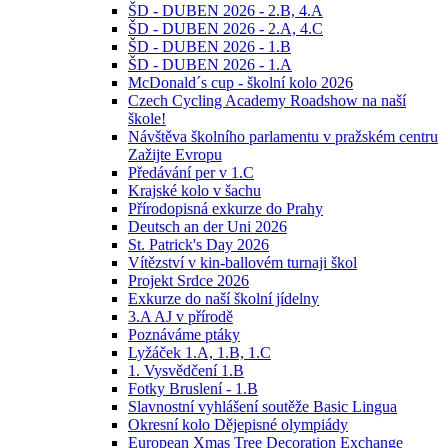
ŠD - DUBEN 2026 - 2.B, 4.A
ŠD - DUBEN 2026 - 2.A, 4.C
ŠD - DUBEN 2026 - 1.B
ŠD - DUBEN 2026 - 1.A
McDonald´s cup - školní kolo 2026
Czech Cycling Academy Roadshow na naší
škole!
Návštěva školního parlamentu v pražském centru
Zažijte Evropu
Předávání per v 1.C
Krajské kolo v šachu
Přírodopisná exkurze do Prahy
Deutsch an der Uni 2026
St. Patrick's Day 2026
Vítězství v kin-ballovém turnaji škol
Projekt Srdce 2026
Exkurze do naší školní jídelny
3.A AJ v přírodě
Poznáváme ptáky
Lyžáček 1.A, 1.B, 1.C
1. Vysvědčení 1.B
Fotky Bruslení - 1.B
Slavnostní vyhlášení soutěže Basic Lingua
Okresní kolo Dějepisné olympiády
European Xmas Tree Decoration Exchange