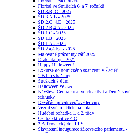
Florbal starších dívek
Florbal ve Smiřicích 6. a 7. ročníků
ŠD 3.B, C - 2025
ŠD 3.A,B - 2025
ŠD 2.C, 4.D - 2025
ŠD 2.B,4.A - 2025
ŠD 1.C - 2025
ŠD 1.B - 2025
ŠD 1.A - 2025
ŠD 2.a,4.b,c - 2025
Malované prázdniny září 2025
Drakiáda říjen 2025
Happy Halloween!
Exkurze do hornického skanzenu v Žacléři
1.B hra s kaštany
Strašidelný dům
Halloween ve 3.A
Návštěva Centra kreativních aktivit a Den časové
schránky
Deváťáci pitvali vepřové ledviny
Vezmi svého učitele na hokej
Hudební pohádka 1. a 2. třídy
Centra aktivit ve 4.C
2.A Tematický den LES
Slavnostní inaugurace žákovského parlamentu -