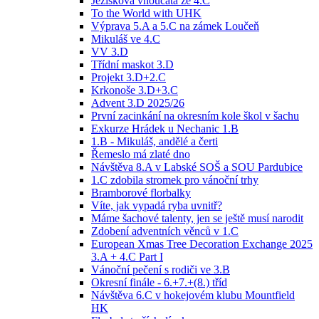
Ježíškova vnoučata ze 4.C
To the World with UHK
Výprava 5.A a 5.C na zámek Loučeň
Mikuláš ve 4.C
VV 3.D
Třídní maskot 3.D
Projekt 3.D+2.C
Krkonoše 3.D+3.C
Advent 3.D 2025/26
První zacinkání na okresním kole škol v šachu
Exkurze Hrádek u Nechanic 1.B
1.B - Mikuláš, andělé a čerti
Řemeslo má zlaté dno
Návštěva 8.A v Labské SOŠ a SOU Pardubice
1.C zdobila stromek pro vánoční trhy
Bramborové florbalky
Víte, jak vypadá ryba uvnitř?
Máme šachové talenty, jen se ještě musí narodit
Zdobení adventních věnců v 1.C
European Xmas Tree Decoration Exchange 2025
3.A + 4.C Part I
Vánoční pečení s rodiči ve 3.B
Okresní finále - 6.+7.+(8.) tříd
Návštěva 6.C v hokejovém klubu Mountfield
HK