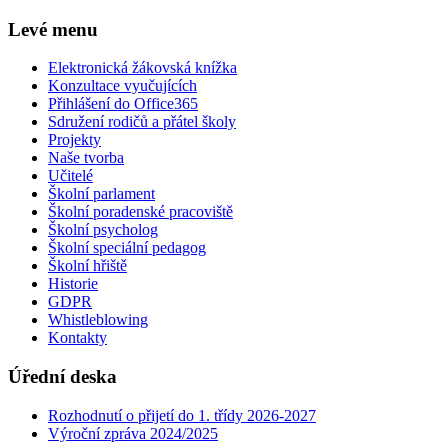
Levé menu
Elektronická žákovská knížka
Konzultace vyučujících
Přihlášení do Office365
Sdružení rodičů a přátel školy
Projekty
Naše tvorba
Učitelé
Školní parlament
Školní poradenské pracoviště
Školní psycholog
Školní speciální pedagog
Školní hřiště
Historie
GDPR
Whistleblowing
Kontakty
Úřední deska
Rozhodnutí o přijetí do 1. třídy 2026-2027
Výroční zpráva 2024/2025