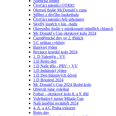
Atletická soutěž
Čtvrťáci talentíci OTRIO
Okresní finále McDonald´s cupu
Stříbro z dívčího basketbalu
Čtvrťáci talentíci řeší sirkolamy
Skvělý úspěch v kin –ballu
Okresního finále v minikopané mladších chlapců
Mc Donald´s Cup okrskové kolo 2024
Čarodějnické dny ve 2. třídách
5.C průkaz cyklisty
Barevný týden
Recitace krajské kolo 2024
1. D Valentýn - VV
1.D Retro den
1.D Naše tělo - PRV + VV
1.D Indiánský týden
1.D Den bláznivých účesů
1.D Bruslení 2024
Mc Donald´s Cup 2024 školní kolo
Objevili jsme volejbal
Fotbal – okrskové kolo 8. a 9. tříd
Volejbalový turnaj Milada Cup
Naši úspěšní recitátoři 2024
4. A. a 4.C Praha exkurze
Retro day