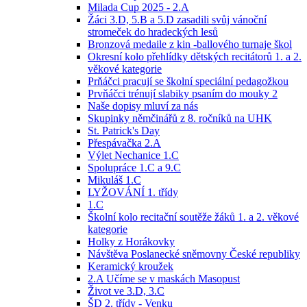
Milada Cup 2025 - 2.A
Žáci 3.D, 5.B a 5.D zasadili svůj vánoční
stromeček do hradeckých lesů
Bronzová medaile z kin -ballového turnaje škol
Okresní kolo přehlídky dětských recitátorů 1. a 2.
věkové kategorie
Prňáčci pracují se školní speciální pedagožkou
Prvňáčci trénují slabiky psaním do mouky 2
Naše dopisy mluví za nás
Skupinky němčinářů z 8. ročníků na UHK
St. Patrick's Day
Přespávačka 2.A
Výlet Nechanice 1.C
Spolupráce 1.C a 9.C
Mikuláš 1.C
LYŽOVÁNÍ 1. třídy
1.C
Školní kolo recitační soutěže žáků 1. a 2. věkové
kategorie
Holky z Horákovky
Návštěva Poslanecké sněmovny České republiky
Keramický kroužek
2.A Učíme se v maskách Masopust
Život ve 3.D, 3.C
ŠD 2. třídy - Venku