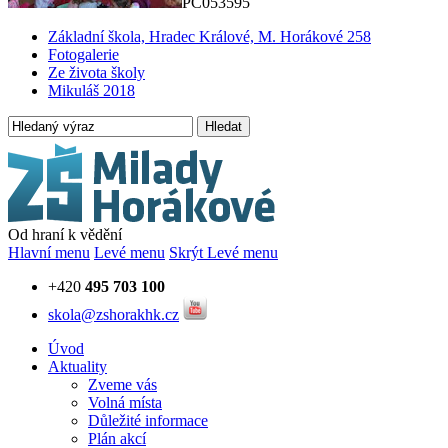
PC053595
Základní škola, Hradec Králové, M. Horákové 258
Fotogalerie
Ze života školy
Mikuláš 2018
Hledat
Od hraní k vědění
Hlavní menu
Levé menu
Skrýt Levé menu
+420
495 703 100
skola@zshorakhk.cz
Úvod
Aktuality
Zveme vás
Volná místa
Důležité informace
Plán akcí