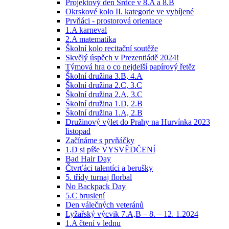
Projektový den Srdce v 8.A a 8.B
Okrskové kolo II. kategorie ve vybíjené
Prvňáci - prostorová orientace
1.A karneval
2.A matematika
Školní kolo recitační soutěže
Skvělý úspěch v Prezentiádě 2024!
Týmová hra o co nejdelší papírový řetěz
Školní družina 3.B, 4.A
Školní družina 2.C, 3.C
Školní družina 2.A, 3.C
Školní družina 1.D, 2.B
Školní družina 1.A, 2.B
Družinový výlet do Prahy na Hurvínka 2023
listopad
Začínáme s prvňáčky
1.D si píše VYSVĚDČENÍ
Bad Hair Day
Čtvrťáci talentíci a berušky
5. třídy turnaj florbal
No Backpack Day
5.C bruslení
Den válečných veteránů
Lyžařský výcvik 7.A,B – 8. – 12. 1.2024
1.A čtení v lednu