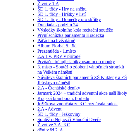
Život v 1.A
ŠD 1. třídy - Hry na sněhu
ŠD 1. třídy - Hrátky v listí
ŠD 1. třídy - Domečky pro skřítky
Drakiáda - podzim 24
Výsledky školního kola recitační soutěže
První schůzka parlamentu Hradecka
Páťáci na hvězdárně
Album Florbal 5. tříd
Prezentiáda - 1.místo
2.A TV, PRV v přírodě
Prvňáčci trénují slabiky psaním do mouky
3. místo - Soutěž o zdobení vánočních stromků
na Velkém náměstí
Návštěva školních parlamentů ZŠ Kukleny a ZŠ
Jiráskovo náměstí
2.A - Čtenářské deníky
Jarmark 2024 – tradiční adventní akce naší školy
Krajská brambora z florbalu
Ježíškova vnoučata ze 3.C rozdávala radost
2.A - Advent
ŠD 1. třídy - Ježkoviny
Soutěž o Nejhezčí Vánoční Dveře
Život ve 3.A, 3.C
dění v šd 2. A