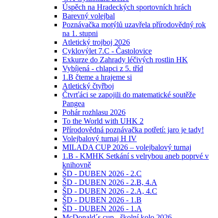
Úspěch na Hradeckých sportovních hrách
Barevný volejbal
Poznávačka motýlů uzavřela přírodovědný rok
na 1. stupni
Atletický trojboj 2026
Cyklovýlet 7.C - Častolovice
Exkurze do Zahrady léčivých rostlin HK
Vybíjená - chlapci z 5. tříd
1.B čteme a hrajeme si
Atletický čtyřboj
Čtvrťáci se zapojili do matematické soutěže
Pangea
Pohár rozhlasu 2026
To the World with UHK 2
Přírodovědná poznávačka potřetí: jaro je tady!
Volejbalový turnaj H IV
MILADA CUP 2026 – volejbalový turnaj
1.B - KMHK Setkání s velrybou aneb poprvé v
knihovně
ŠD - DUBEN 2026 - 2.C
ŠD - DUBEN 2026 - 2.B, 4.A
ŠD - DUBEN 2026 - 2.A, 4.C
ŠD - DUBEN 2026 - 1.B
ŠD - DUBEN 2026 - 1.A
McDonald´s cup - školní kolo 2026