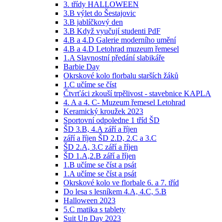
3. třídy HALLOWEEN
3.B výlet do Šestajovic
3.B jablíčkový den
3.B Když vyučují studenti PdF
4.B a 4.D Galerie moderního umění
4.B a 4.D Letohrad muzeum řemesel
1.A Slavnostní předání slabikáře
Barbie Day
Okrskové kolo florbalu starších žáků
1.C učíme se číst
Čtvrťáci zkouší trpělivost - stavebnice KAPLA
4. A a 4. C- Muzeum řemesel Letohrad
Keramický kroužek 2023
Sportovní odpoledne 1 tříd ŠD
ŠD 3.B, 4.A září a říjen
září a říjen ŠD 2.D, 2.C a 3.C
ŠD 2.A, 3.C září a říjen
ŠD 1.A,2.B září a říjen
1.B učíme se číst a psát
1.A učíme se číst a psát
Okrskové kolo ve florbale 6. a 7. tříd
Do lesa s lesníkem 4.A, 4.C, 5.B
Halloween 2023
5.C matika s tablety
Suit Up Day 2023