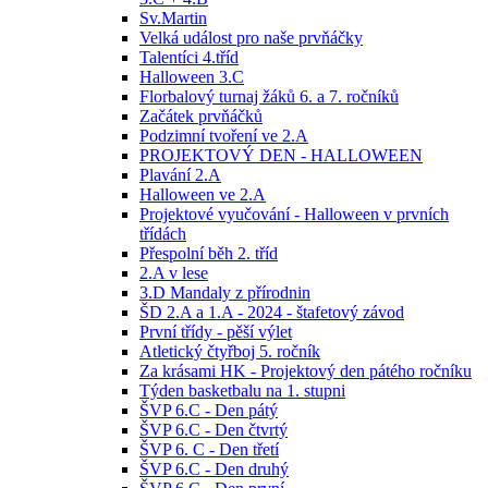
Sv.Martin
Velká událost pro naše prvňáčky
Talentíci 4.tříd
Halloween 3.C
Florbalový turnaj žáků 6. a 7. ročníků
Začátek prvňáčků
Podzimní tvoření ve 2.A
PROJEKTOVÝ DEN - HALLOWEEN
Plavání 2.A
Halloween ve 2.A
Projektové vyučování - Halloween v prvních
třídách
Přespolní běh 2. tříd
2.A v lese
3.D Mandaly z přírodnin
ŠD 2.A a 1.A - 2024 - štafetový závod
První třídy - pěší výlet
Atletický čtyřboj 5. ročník
Za krásami HK - Projektový den pátého ročníku
Týden basketbalu na 1. stupni
ŠVP 6.C - Den pátý
ŠVP 6.C - Den čtvrtý
ŠVP 6. C - Den třetí
ŠVP 6.C - Den druhý