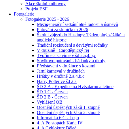
Akce školní knihovny
Projekt ESF
Fotogalerie
Fotogalerie 2025 - 2026
Mezigenerační setkání plné radosti a úsměvů
Putování za sluníčkem 2026
Školní zájezd do Hastings: Týden plný zážitků a
anglické historie
Tradiční rozloučení s devátými ročníky
V družině - Čarodějnický rej
Tvoříme a stavíme v šd 2.a,4.b,c
Sovíkovo putování - hádanky a úkoly
Představení v družince s kozami
Jarní karneval v družinách
Hrátky v družině 2.a,4.b,c
Harry Potter ve šd 2.a
ŠD 2.A - Expedice na Hvězdárnu a letíme
ŠD 1.C - Červen
ŠD 2.B - Červen
Vyhlášení OB
Ocenění úspěšných žáků 1. stupně
Ocenění úspěšných žáků 2. stupně
Informatika 6.C - Lego
4. A Po stopách Karla IV
4. A Cyklokurz Běleč