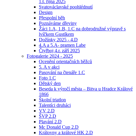
13. října 2025
Svatováclavské poohlédnutí
Design
Přespolní běh
Poznáváme dřeviny
Žáci 1.A, 1.B, 1.C na dobrodružné výpravě s
lvíčkem Gustíkem
Dožínky 2025 - 4.D
4.A a 5.A- pramen Labe
Čtyřboj 4.r. září 2025
Fotogalerie 2024 - 2025
Ocenění orientačních běžců
5. A v akci
Pasování na čtenáře 1.C
Foto 1.C
Dětský den
Beseda k výročí města – Bitva u Hradce Králové
1866
Školní triatlon
Talentíci druháci
VV 2.D
ŠVP 2.D
Plavání 2.D
Mc Donald Cup 2.D
Královny a králové HK 2.D