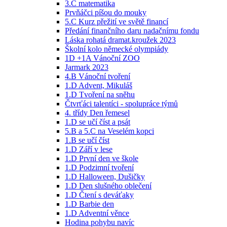
3.C matematika
Prvňáčci píšou do mouky
5.C Kurz přežití ve světě financí
Předání finančního daru nadačnímu fondu
Láska rohatá dramat.kroužek 2023
Školní kolo německé olympiády
1D +1A Vánoční ZOO
Jarmark 2023
4.B Vánoční tvoření
1.D Advent, Mikuláš
1.D Tvoření na sněhu
Čtvrťáci talentíci - spolupráce týmů
4. třídy Den řemesel
1.D se učí číst a psát
5.B a 5.C na Veselém kopci
1.B se učí číst
1.D Září v lese
1.D První den ve škole
1.D Podzimní tvoření
1.D Halloween, Dušičky
1.D Den slušného oblečení
1.D Čtení s deváťaky
1.D Barbie den
1.D Adventní věnce
Hodina pohybu navíc