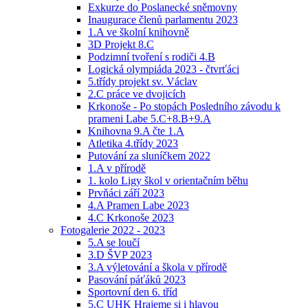
Exkurze do Poslanecké sněmovny
Inaugurace členů parlamentu 2023
1.A ve školní knihovně
3D Projekt 8.C
Podzimní tvoření s rodiči 4.B
Logická olympiáda 2023 - čtvrťáci
5.třídy projekt sv. Václav
2.C práce ve dvojicích
Krkonoše - Po stopách Posledního závodu k
prameni Labe 5.C+8.B+9.A
Knihovna 9.A čte 1.A
Atletika 4.třídy 2023
Putování za sluníčkem 2022
1.A v přírodě
1. kolo Ligy škol v orientačním běhu
Prvňáci září 2023
4.A Pramen Labe 2023
4.C Krkonoše 2023
Fotogalerie 2022 - 2023
5.A se loučí
3.D ŠVP 2023
3.A výletování a škola v přírodě
Pasování páťáků 2023
Sportovní den 6. tříd
5.C UHK Hrajeme si i hlavou