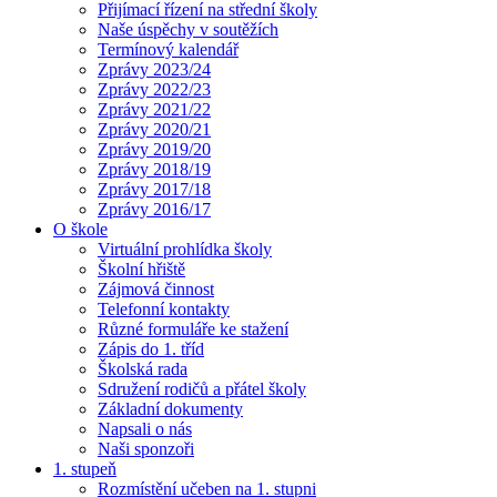
Přijímací řízení na střední školy
Naše úspěchy v soutěžích
Termínový kalendář
Zprávy 2023/24
Zprávy 2022/23
Zprávy 2021/22
Zprávy 2020/21
Zprávy 2019/20
Zprávy 2018/19
Zprávy 2017/18
Zprávy 2016/17
O škole
Virtuální prohlídka školy
Školní hřiště
Zájmová činnost
Telefonní kontakty
Různé formuláře ke stažení
Zápis do 1. tříd
Školská rada
Sdružení rodičů a přátel školy
Základní dokumenty
Napsali o nás
Naši sponzoři
1. stupeň
Rozmístění učeben na 1. stupni