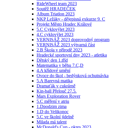
RideWheel team 2023
Soutěž HRADEČEK
Album Triatlon 2023
NKP Ležáky - dějepisná exkurze 9. C
Projekt Město Hradec Králové
5.C Cyklovýlet 2023
4.C cyklovýlet 2023
VERNISÁŽ 2023 doprovodný program
VERNISÁŽ 2023 výtvarná část
2.B Škola v přírodě 2023
Hradecké sportovní dny 2023 - atletika
Dětský den 1.tříd
Matematika v běhu 7.C,D
4.A křídové umění
Ovoce do škol - bedýnková ochutnávka
5.A Barevná matika
Dramaťák v cukrárně
Kin-ball Přelouč 27.5.
Mars Exploration Rover
5.C měření v atriu
1.Dpodzim zima
1.D do Velikonoc
5.C ve školní jídelně
Milada má talent
McDonald's Cup - okres 2023