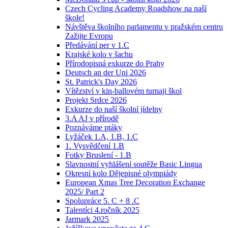
Czech Cycling Academy Roadshow na naší
škole!
Návštěva školního parlamentu v pražském centru
Zažijte Evropu
Předávání per v 1.C
Krajské kolo v šachu
Přírodopisná exkurze do Prahy
Deutsch an der Uni 2026
St. Patrick's Day 2026
Vítězství v kin-ballovém turnaji škol
Projekt Srdce 2026
Exkurze do naší školní jídelny
3.A AJ v přírodě
Poznáváme ptáky
Lyžáček 1.A, 1.B, 1.C
1. Vysvědčení 1.B
Fotky Bruslení - 1.B
Slavnostní vyhlášení soutěže Basic Lingua
Okresní kolo Dějepisné olympiády
European Xmas Tree Decoration Exchange
2025/ Part 2
Spolupráce 5. C + 8 .C
Talentíci 4.ročník 2025
Jarmark 2025