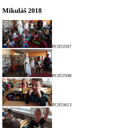
Mikuláš 2018
PC053597
PC053598
PC053613