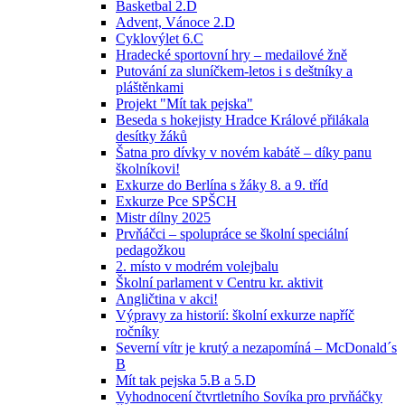
Basketbal 2.D
Advent, Vánoce 2.D
Cyklovýlet 6.C
Hradecké sportovní hry – medailové žně
Putování za sluníčkem-letos i s deštníky a
pláštěnkami
Projekt "Mít tak pejska"
Beseda s hokejisty Hradce Králové přilákala
desítky žáků
Šatna pro dívky v novém kabátě – díky panu
školníkovi!
Exkurze do Berlína s žáky 8. a 9. tříd
Exkurze Pce SPŠCH
Mistr dílny 2025
Prvňáčci – spolupráce se školní speciální
pedagožkou
2. místo v modrém volejbalu
Školní parlament v Centru kr. aktivit
Angličtina v akci!
Výpravy za historií: školní exkurze napříč
ročníky
Severní vítr je krutý a nezapomíná – McDonald´s
B
Mít tak pejska 5.B a 5.D
Vyhodnocení čtvrtletního Sovíka pro prvňáčky