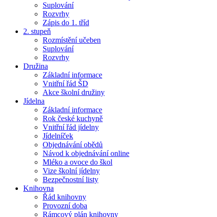
Suplování
Rozvrhy
Zápis do 1. tříd
2. stupeň
Rozmístění učeben
Suplování
Rozvrhy
Družina
Základní informace
Vnitřní řád ŠD
Akce školní družiny
Jídelna
Základní informace
Rok české kuchyně
Vnitřní řád jídelny
Jídelníček
Objednávání obědů
Návod k objednávání online
Mléko a ovoce do škol
Vize školní jídelny
Bezpečnostní listy
Knihovna
Řád knihovny
Provozní doba
Rámcový plán knihovny