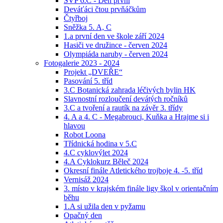
ŠVP 6.C - Den první
Deváťáci čtou prvňáčkům
Čtyřboj
Sněžka 5. A, C
1.a první den ve škole září 2024
Hasiči ve družince - červen 2024
Olympiáda naruby - červen 2024
Fotogalerie 2023 - 2024
Projekt „DVEŘE“
Pasování 5. tříd
3.C Botanická zahrada léčivých bylin HK
Slavnostní rozloučení devátých ročníků
3.C a tvoření a rautík na závěr 3. třídy
4. A a 4. C - Megabrouci, Kuňka a Hrajme si i
hlavou
Robot Loona
Třídnická hodina v 5.C
4.C cyklovýlet 2024
4.A Cyklokurz Běleč 2024
Okresní finále Atletického trojboje 4. -5. tříd
Vernisáž 2024
3. místo v krajském finále ligy škol v orientačním
běhu
1.A si užila den v pyžamu
Opačný den