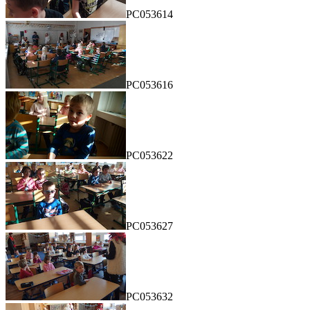
PC053614
PC053616
PC053622
PC053627
PC053632