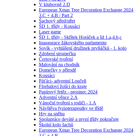
V klubovně 2.D
European Xmas Tree Decoration Exchange 2024
3.C + 4.B / Part 2
Šachový střed/střet
ŠD 1. třídy - Kousáci
Laser game
ŠD 1. třídy - Skřítek Horáček a šd 1.a,4.b,c
Inaugurace žákovského parlamentu
Sovík - vyhlášení družinek prvňáčků - 1. kolo
Zdobení stromečku
Čertovské tvoření
Malování na chodník
Domečky v přírodě
Kousáci
Páťáci- adventní Loučeň
Florbaloví žolíci do kraje
Papírový řetěz - prosinec 2024
Adventní věnce 2.A
Vánoční tvoření s rodiči - 1.A
Návštěva fyzioterapeutky ve třídě
Hry na sněhu
Spolupráce deváté a první třídy pokračuje
Školní kolo šachů
European Xmas Tree Decoration Exchange 2024
3.C + 4.B