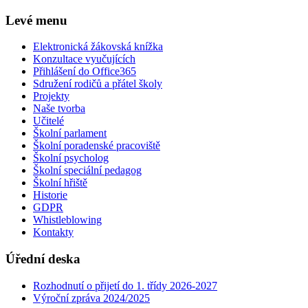
Levé menu
Elektronická žákovská knížka
Konzultace vyučujících
Přihlášení do Office365
Sdružení rodičů a přátel školy
Projekty
Naše tvorba
Učitelé
Školní parlament
Školní poradenské pracoviště
Školní psycholog
Školní speciální pedagog
Školní hřiště
Historie
GDPR
Whistleblowing
Kontakty
Úřední deska
Rozhodnutí o přijetí do 1. třídy 2026-2027
Výroční zpráva 2024/2025