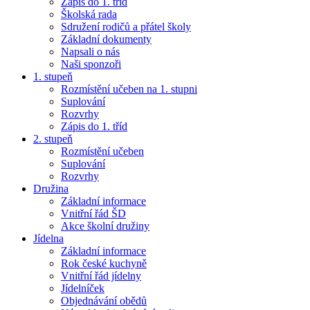
Zápis do 1. tříd
Školská rada
Sdružení rodičů a přátel školy
Základní dokumenty
Napsali o nás
Naši sponzoři
1. stupeň
Rozmístění učeben na 1. stupni
Suplování
Rozvrhy
Zápis do 1. tříd
2. stupeň
Rozmístění učeben
Suplování
Rozvrhy
Družina
Základní informace
Vnitřní řád ŠD
Akce školní družiny
Jídelna
Základní informace
Rok české kuchyně
Vnitřní řád jídelny
Jídelníček
Objednávání obědů