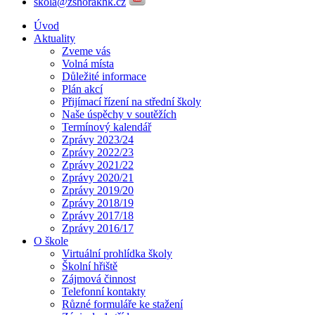
skola@zshorakhk.cz
Úvod
Aktuality
Zveme vás
Volná místa
Důležité informace
Plán akcí
Přijímací řízení na střední školy
Naše úspěchy v soutěžích
Termínový kalendář
Zprávy 2023/24
Zprávy 2022/23
Zprávy 2021/22
Zprávy 2020/21
Zprávy 2019/20
Zprávy 2018/19
Zprávy 2017/18
Zprávy 2016/17
O škole
Virtuální prohlídka školy
Školní hřiště
Zájmová činnost
Telefonní kontakty
Různé formuláře ke stažení