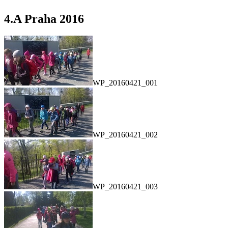
4.A Praha 2016
WP_20160421_001
WP_20160421_002
WP_20160421_003