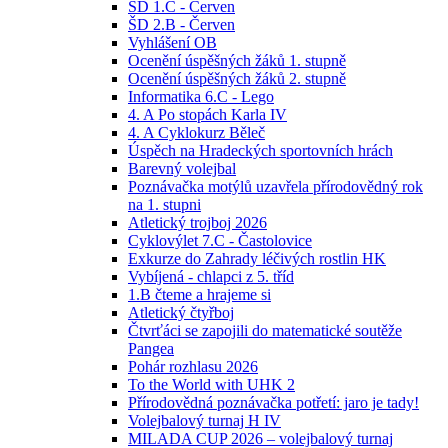
ŠD 1.C - Červen
ŠD 2.B - Červen
Vyhlášení OB
Ocenění úspěšných žáků 1. stupně
Ocenění úspěšných žáků 2. stupně
Informatika 6.C - Lego
4. A Po stopách Karla IV
4. A Cyklokurz Běleč
Úspěch na Hradeckých sportovních hrách
Barevný volejbal
Poznávačka motýlů uzavřela přírodovědný rok
na 1. stupni
Atletický trojboj 2026
Cyklovýlet 7.C - Častolovice
Exkurze do Zahrady léčivých rostlin HK
Vybíjená - chlapci z 5. tříd
1.B čteme a hrajeme si
Atletický čtyřboj
Čtvrťáci se zapojili do matematické soutěže
Pangea
Pohár rozhlasu 2026
To the World with UHK 2
Přírodovědná poznávačka potřetí: jaro je tady!
Volejbalový turnaj H IV
MILADA CUP 2026 – volejbalový turnaj