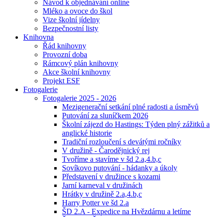
Návod k objednávání online
Mléko a ovoce do škol
Vize školní jídelny
Bezpečnostní listy
Knihovna
Řád knihovny
Provozní doba
Rámcový plán knihovny
Akce školní knihovny
Projekt ESF
Fotogalerie
Fotogalerie 2025 - 2026
Mezigenerační setkání plné radosti a úsměvů
Putování za sluníčkem 2026
Školní zájezd do Hastings: Týden plný zážitků a
anglické historie
Tradiční rozloučení s devátými ročníky
V družině - Čarodějnický rej
Tvoříme a stavíme v šd 2.a,4.b,c
Sovíkovo putování - hádanky a úkoly
Představení v družince s kozami
Jarní karneval v družinách
Hrátky v družině 2.a,4.b,c
Harry Potter ve šd 2.a
ŠD 2.A - Expedice na Hvězdárnu a letíme