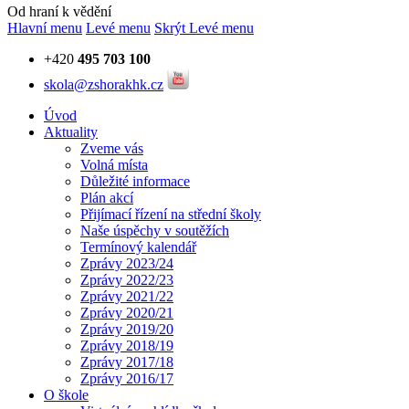
Od hraní k vědění
Hlavní menu
Levé menu
Skrýt Levé menu
+420
495 703 100
skola@zshorakhk.cz
Úvod
Aktuality
Zveme vás
Volná místa
Důležité informace
Plán akcí
Přijímací řízení na střední školy
Naše úspěchy v soutěžích
Termínový kalendář
Zprávy 2023/24
Zprávy 2022/23
Zprávy 2021/22
Zprávy 2020/21
Zprávy 2019/20
Zprávy 2018/19
Zprávy 2017/18
Zprávy 2016/17
O škole