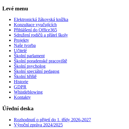
Levé menu
Elektronická žákovská knížka
Konzultace vyučujících
Přihlášení do Office365
Sdružení rodičů a přátel školy
Projekty
Naše tvorba
Učitelé
Školní parlament
Školní poradenské pracoviště
Školní psycholog
Školní speciální pedagog
Školní hřiště
Historie
GDPR
Whistleblowing
Kontakty
Úřední deska
Rozhodnutí o přijetí do 1. třídy 2026-2027
Výroční zpráva 2024/2025