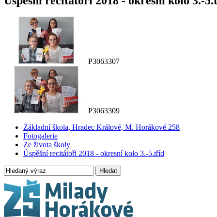
Úspěšní recitátoři 2018 - okresní kolo 3.-5.
P3063307
P3063309
Základní škola, Hradec Králové, M. Horákové 258
Fotogalerie
Ze života školy
Úspěšní recitátoři 2018 - okresní kolo 3.-5.tříd
Hledat