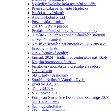
Výsledky školního kola recitační soutěže
První schůzka parlamentu Hradecka
Páťáci na hvězdárně
Album Florbal 5. tříd
Prezentiáda - 1.místo
2.A TV, PRV v přírodě
Prvňáčci trénují slabiky psaním do mouky
3. místo - Soutěž o zdobení vánočních stromků
na Velkém náměstí
Návštěva školních parlamentů ZŠ Kukleny a ZŠ
Jiráskovo náměstí
2.A - Čtenářské deníky
Jarmark 2024 – tradiční adventní akce naší školy
Krajská brambora z florbalu
Ježíškova vnoučata ze 3.C rozdávala radost
2.A - Advent
ŠD 1. třídy - Ježkoviny
Soutěž o Nejhezčí Vánoční Dveře
Život ve 3.A, 3.C
dění v šd 2. A
V klubovně 2.D
European Xmas Tree Decoration Exchange 2024
3.C + 4.B / Part 2
Šachový střed/střet
ŠD 1. třídy - Kousáci