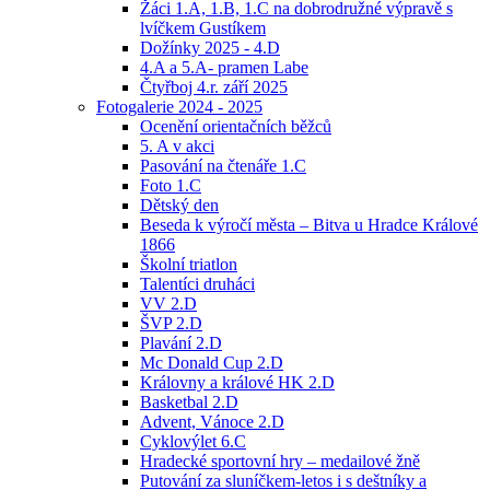
Žáci 1.A, 1.B, 1.C na dobrodružné výpravě s
lvíčkem Gustíkem
Dožínky 2025 - 4.D
4.A a 5.A- pramen Labe
Čtyřboj 4.r. září 2025
Fotogalerie 2024 - 2025
Ocenění orientačních běžců
5. A v akci
Pasování na čtenáře 1.C
Foto 1.C
Dětský den
Beseda k výročí města – Bitva u Hradce Králové
1866
Školní triatlon
Talentíci druháci
VV 2.D
ŠVP 2.D
Plavání 2.D
Mc Donald Cup 2.D
Královny a králové HK 2.D
Basketbal 2.D
Advent, Vánoce 2.D
Cyklovýlet 6.C
Hradecké sportovní hry – medailové žně
Putování za sluníčkem-letos i s deštníky a