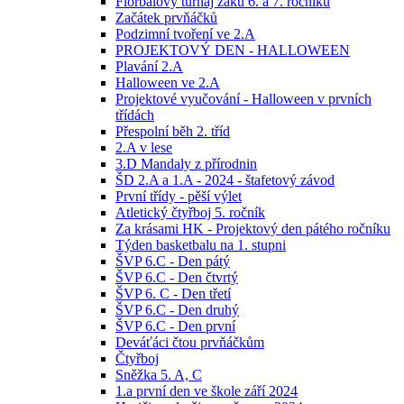
Florbalový turnaj žáků 6. a 7. ročníků
Začátek prvňáčků
Podzimní tvoření ve 2.A
PROJEKTOVÝ DEN - HALLOWEEN
Plavání 2.A
Halloween ve 2.A
Projektové vyučování - Halloween v prvních
třídách
Přespolní běh 2. tříd
2.A v lese
3.D Mandaly z přírodnin
ŠD 2.A a 1.A - 2024 - štafetový závod
První třídy - pěší výlet
Atletický čtyřboj 5. ročník
Za krásami HK - Projektový den pátého ročníku
Týden basketbalu na 1. stupni
ŠVP 6.C - Den pátý
ŠVP 6.C - Den čtvrtý
ŠVP 6. C - Den třetí
ŠVP 6.C - Den druhý
ŠVP 6.C - Den první
Deváťáci čtou prvňáčkům
Čtyřboj
Sněžka 5. A, C
1.a první den ve škole září 2024