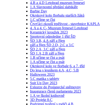
4.B a 4.D Letohrad muzeum řemesel
1.A Slavnostní předání slabikáře
Barbie Day
Okrskové kolo florbalu starších žáků
1.C učíme se číst
Čtvrťáci zkouší trpělivost - stavebnice KAPLA
4. A a 4. C- Muzeum řemesel Letohrad
Keramický kroužek 2023
Sportovní odpoledne 1 tříd ŠD
ŠD 3.B, 4.A září a říjen
září a říjen ŠD 2.D, 2.C a 3.C
ŠD 2.A, 3.C září a říjen
ŠD 1.A,2.B září a říjen
1.B učíme se číst a psát
1.A učíme se číst a psát
Okrskové kolo ve florbale 6. a 7. tříd
Do lesa s lesníkem 4.A, 4.C, 5.B
Halloween 2023
5.C matika s tablety
Suit Up Day 2023
Exkurze do Poslanecké sněmovny
Inaugurace členů parlamentu 2023
1.A ve školní knihovně
3D Projekt 8.C
Podzimní tvoření s rodiči 4.B