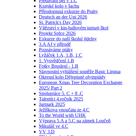
Předávání per v 1.C
Krajské kolo v šachu
Přírodopisná exkurze do Prahy
Deutsch an der Uni 2026
St. Patrick's Day 2026
Vítězství v kin-ballovém turnaji škol
Projekt Srdce 2026
Exkurze do naší školní jídelny
3.A AJ v přírodě
Poznáváme ptáky
Lyžáček 1.A, 1.B, 1.C
1. Vysvědčení 1.B
Fotky Bruslení - 1.B
Slavnostní vyhlášení soutěže Basic Lingua
Okresní kolo Dějepisné olympiády
European Xmas Tree Decoration Exchange
2025/ Part 2
Spolupráce 5. C + 8 .C
Talentíci 4.ročník 2025
Jarmark 2025
Ježíškova vnoučata ze 4.C
To the World with UHK
Výprava 5.A a 5.C na zámek Loučeň
Mikuláš ve 4.C
VV 3.D