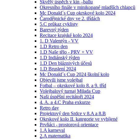
Skvělý úspěch v kin –ballu
Okresního finále v minikopané mladších chlapců
Mc Donald´s Cup okrskové kolo 2024
Čarodějnické dny ve 2. třídách
5.C průkaz cyklisty
Barevný týden
Recitace krajské kolo 2024
1. D Valentýn - VV
1.D Retro den
1.D Naše tělo - PRV + VV
1.D Indiánský týden
1.D Den bláznivých účesů
1.D Bruslení 2024
Mc Donald´s Cup 2024 školní kolo
Objevili jsme volejbal
Fotbal – okrskové kolo 8. a 9. tříd
Volejbalový turnaj Milada Cup
Naši úspěšní recitátoři 2024
4. A. a 4.C Praha exkurze
Retro day
Projektový den Srdce v 8.A a 8.B
Okrskové kolo II. kategorie ve vybíjené
Prvňáci - prostorová orientace
1.A karneval
2.A matematika