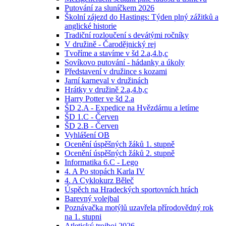
Putování za sluníčkem 2026
Školní zájezd do Hastings: Týden plný zážitků a
anglické historie
Tradiční rozloučení s devátými ročníky
V družině - Čarodějnický rej
Tvoříme a stavíme v šd 2.a,4.b,c
Sovíkovo putování - hádanky a úkoly
Představení v družince s kozami
Jarní karneval v družinách
Hrátky v družině 2.a,4.b,c
Harry Potter ve šd 2.a
ŠD 2.A - Expedice na Hvězdárnu a letíme
ŠD 1.C - Červen
ŠD 2.B - Červen
Vyhlášení OB
Ocenění úspěšných žáků 1. stupně
Ocenění úspěšných žáků 2. stupně
Informatika 6.C - Lego
4. A Po stopách Karla IV
4. A Cyklokurz Běleč
Úspěch na Hradeckých sportovních hrách
Barevný volejbal
Poznávačka motýlů uzavřela přírodovědný rok
na 1. stupni
Atletický trojboj 2026