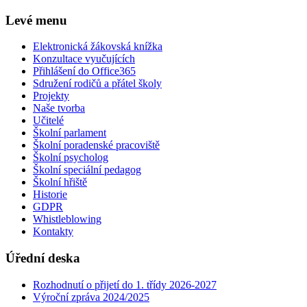
Levé menu
Elektronická žákovská knížka
Konzultace vyučujících
Přihlášení do Office365
Sdružení rodičů a přátel školy
Projekty
Naše tvorba
Učitelé
Školní parlament
Školní poradenské pracoviště
Školní psycholog
Školní speciální pedagog
Školní hřiště
Historie
GDPR
Whistleblowing
Kontakty
Úřední deska
Rozhodnutí o přijetí do 1. třídy 2026-2027
Výroční zpráva 2024/2025