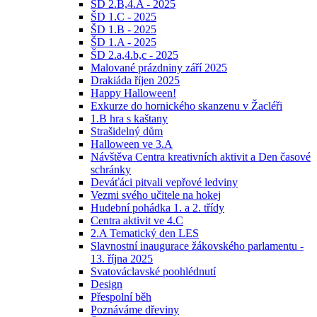
ŠD 2.B,4.A - 2025
ŠD 1.C - 2025
ŠD 1.B - 2025
ŠD 1.A - 2025
ŠD 2.a,4.b,c - 2025
Malované prázdniny září 2025
Drakiáda říjen 2025
Happy Halloween!
Exkurze do hornického skanzenu v Žacléři
1.B hra s kaštany
Strašidelný dům
Halloween ve 3.A
Návštěva Centra kreativních aktivit a Den časové
schránky
Deváťáci pitvali vepřové ledviny
Vezmi svého učitele na hokej
Hudební pohádka 1. a 2. třídy
Centra aktivit ve 4.C
2.A Tematický den LES
Slavnostní inaugurace žákovského parlamentu -
13. října 2025
Svatováclavské poohlédnutí
Design
Přespolní běh
Poznáváme dřeviny