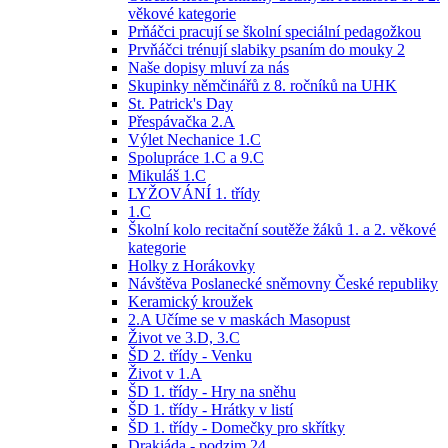
věkové kategorie
Prňáčci pracují se školní speciální pedagožkou
Prvňáčci trénují slabiky psaním do mouky 2
Naše dopisy mluví za nás
Skupinky němčinářů z 8. ročníků na UHK
St. Patrick's Day
Přespávačka 2.A
Výlet Nechanice 1.C
Spolupráce 1.C a 9.C
Mikuláš 1.C
LYŽOVÁNÍ 1. třídy
1.C
Školní kolo recitační soutěže žáků 1. a 2. věkové
kategorie
Holky z Horákovky
Návštěva Poslanecké sněmovny České republiky
Keramický kroužek
2.A Učíme se v maskách Masopust
Život ve 3.D, 3.C
ŠD 2. třídy - Venku
Život v 1.A
ŠD 1. třídy - Hry na sněhu
ŠD 1. třídy - Hrátky v listí
ŠD 1. třídy - Domečky pro skřítky
Drakiáda - podzim 24