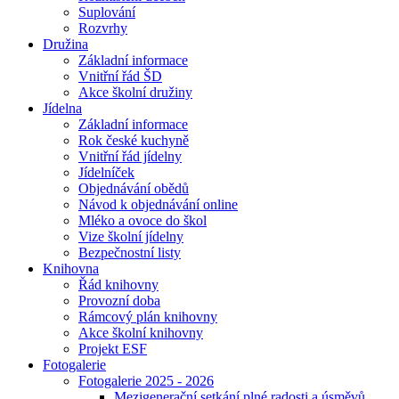
Suplování
Rozvrhy
Družina
Základní informace
Vnitřní řád ŠD
Akce školní družiny
Jídelna
Základní informace
Rok české kuchyně
Vnitřní řád jídelny
Jídelníček
Objednávání obědů
Návod k objednávání online
Mléko a ovoce do škol
Vize školní jídelny
Bezpečnostní listy
Knihovna
Řád knihovny
Provozní doba
Rámcový plán knihovny
Akce školní knihovny
Projekt ESF
Fotogalerie
Fotogalerie 2025 - 2026
Mezigenerační setkání plné radosti a úsměvů