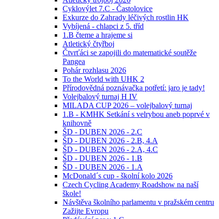
Cyklovýlet 7.C - Častolovice
Exkurze do Zahrady léčivých rostlin HK
Vybíjená - chlapci z 5. tříd
1.B čteme a hrajeme si
Atletický čtyřboj
Čtvrťáci se zapojili do matematické soutěže
Pangea
Pohár rozhlasu 2026
To the World with UHK 2
Přírodovědná poznávačka potřetí: jaro je tady!
Volejbalový turnaj H IV
MILADA CUP 2026 – volejbalový turnaj
1.B - KMHK Setkání s velrybou aneb poprvé v
knihovně
ŠD - DUBEN 2026 - 2.C
ŠD - DUBEN 2026 - 2.B, 4.A
ŠD - DUBEN 2026 - 2.A, 4.C
ŠD - DUBEN 2026 - 1.B
ŠD - DUBEN 2026 - 1.A
McDonald´s cup - školní kolo 2026
Czech Cycling Academy Roadshow na naší
škole!
Návštěva školního parlamentu v pražském centru
Zažijte Evropu