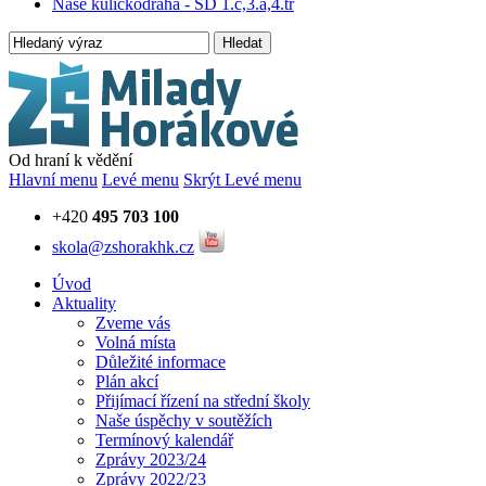
Naše kuličkodráha - ŠD 1.c,3.a,4.tř
Hledat
Od hraní k vědění
Hlavní menu
Levé menu
Skrýt Levé menu
+420
495 703 100
skola@zshorakhk.cz
Úvod
Aktuality
Zveme vás
Volná místa
Důležité informace
Plán akcí
Přijímací řízení na střední školy
Naše úspěchy v soutěžích
Termínový kalendář
Zprávy 2023/24
Zprávy 2022/23