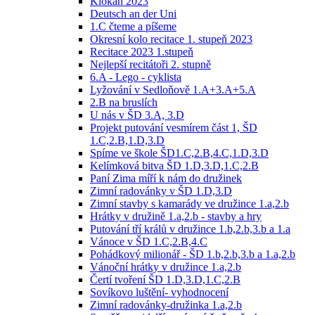
Klokan 2023
Deutsch an der Uni
1.C čteme a píšeme
Okresní kolo recitace 1. stupeň 2023
Recitace 2023 1.stupeň
Nejlepší recitátoři 2. stupně
6.A - Lego - cyklista
Lyžování v Sedloňově 1.A+3.A+5.A
2.B na bruslích
U nás v ŠD 3.A, 3.D
Projekt putování vesmírem část 1, ŠD
1.C,2.B,1.D,3.D
Spíme ve škole ŠD1.C,2.B,4.C,1.D,3.D
Kelímková bitva ŠD 1.D,3.D,1.C,2.B
Paní Zima míří k nám do družinek
Zimní radovánky v ŠD 1.D,3.D
Zimní stavby s kamarády ve družince 1.a,2.b
Hrátky v družině 1.a,2.b - stavby a hry
Putování tří králů v družince 1.b,2.b,3.b a 1.a
Vánoce v ŠD 1.C,2.B,4.C
Pohádkový milionář - ŠD 1.b,2.b,3.b a 1.a,2.b
Vánoční hrátky v družince 1.a,2.b
Čertí tvoření ŠD 1.D,3.D,1.C,2.B
Sovíkovo luštění- vyhodnocení
Zimní radovánky-družinka 1.a,2.b