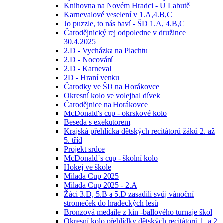
Knihovna na Novém Hradci - U Labutě
Karnevalové veselení v 1.A,4.B,C
Jo puzzle, to nás baví - ŠD 1.A, 4.B,C
Čarodějnický rej odpoledne v družince
30.4.2025
2.D - Vycházka na Plachtu
2.D - Nocování
2.D - Karneval
2D - Hraní venku
Čarodky ve ŠD na Horákovce
Okresní kolo ve volejbal dívek
Čarodějnice na Horákovce
McDonald's cup - okrskové kolo
Beseda s exekutorem
Krajská přehlídka dětských recitátorů žáků 2. až
5. tříd
Projekt srdce
McDonald´s cup - školní kolo
Hokej ve škole
Milada Cup 2025
Milada Cup 2025 - 2.A
Žáci 3.D, 5.B a 5.D zasadili svůj vánoční
stromeček do hradeckých lesů
Bronzová medaile z kin -ballového turnaje škol
Okresní kolo přehlídky dětských recitátorů 1. a 2.