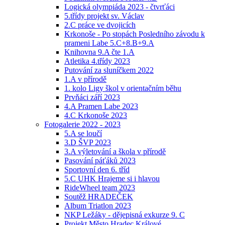
Logická olympiáda 2023 - čtvrťáci
5.třídy projekt sv. Václav
2.C práce ve dvojicích
Krkonoše - Po stopách Posledního závodu k
prameni Labe 5.C+8.B+9.A
Knihovna 9.A čte 1.A
Atletika 4.třídy 2023
Putování za sluníčkem 2022
1.A v přírodě
1. kolo Ligy škol v orientačním běhu
Prvňáci září 2023
4.A Pramen Labe 2023
4.C Krkonoše 2023
Fotogalerie 2022 - 2023
5.A se loučí
3.D ŠVP 2023
3.A výletování a škola v přírodě
Pasování páťáků 2023
Sportovní den 6. tříd
5.C UHK Hrajeme si i hlavou
RideWheel team 2023
Soutěž HRADEČEK
Album Triatlon 2023
NKP Ležáky - dějepisná exkurze 9. C
Projekt Město Hradec Králové