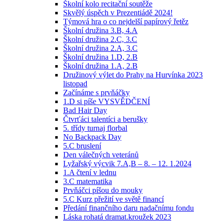
Školní kolo recitační soutěže
Skvělý úspěch v Prezentiádě 2024!
Týmová hra o co nejdelší papírový řetěz
Školní družina 3.B, 4.A
Školní družina 2.C, 3.C
Školní družina 2.A, 3.C
Školní družina 1.D, 2.B
Školní družina 1.A, 2.B
Družinový výlet do Prahy na Hurvínka 2023
listopad
Začínáme s prvňáčky
1.D si píše VYSVĚDČENÍ
Bad Hair Day
Čtvrťáci talentíci a berušky
5. třídy turnaj florbal
No Backpack Day
5.C bruslení
Den válečných veteránů
Lyžařský výcvik 7.A,B – 8. – 12. 1.2024
1.A čtení v lednu
3.C matematika
Prvňáčci píšou do mouky
5.C Kurz přežití ve světě financí
Předání finančního daru nadačnímu fondu
Láska rohatá dramat.kroužek 2023