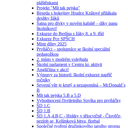
pláštěnkami
Projekt "Mít tak pejska"
Beseda s hokejisty Hradce Králové přilákala
desítky žáků
Šatna pro dívky v novém kabátě – díky panu
školníkovi!
Exkurze do Berlína s žáky 8. a 9. tříd
Exkurze Pce SPŠCH
Mistr dílny 2025
Prvňáčci – spolupráce se školní speciální
pedagožkou
2. místo v modrém volejbalu
Školní parlament v Centru kr. aktivit
Angličtina v akci!
Výpravy za historií: školní exkurze napříč
ročníky
Severní vítr je krutý a nezapomíná – McDonald´s
B
Mít tak pejska 5.B a 5.D
Vyhodnocení čtvrtletního Sovíka pro prvňáčky
ŠD 1.C
ŠD 1.B
ŠD 1.A,4.B,C - Hrátky v tělocvičně - Člověče,
nezlob se, Kelímková bitva, florbal
Společné tvoření družinkového jarního stromu