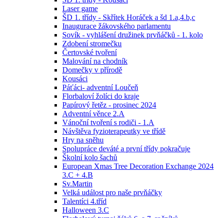
Laser game
ŠD 1. třídy - Skřítek Horáček a šd 1.a,4.b,c
Inaugurace žákovského parlamentu
Sovík - vyhlášení družinek prvňáčků - 1. kolo
Zdobení stromečku
Čertovské tvoření
Malování na chodník
Domečky v přírodě
Kousáci
Páťáci- adventní Loučeň
Florbaloví žolíci do kraje
Papírový řetěz - prosinec 2024
Adventní věnce 2.A
Vánoční tvoření s rodiči - 1.A
Návštěva fyzioterapeutky ve třídě
Hry na sněhu
Spolupráce deváté a první třídy pokračuje
Školní kolo šachů
European Xmas Tree Decoration Exchange 2024
3.C + 4.B
Sv.Martin
Velká událost pro naše prvňáčky
Talentíci 4.tříd
Halloween 3.C