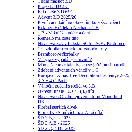
Třídní maskot 3.D
Projekt 3.D+2.C
Krkonoše 3.D+3.C
Advent 3.D 2025/26
První zacinkání na okresním kole škol v šachu
Exkurze Hrádek u Nechanic 1.B
1.B - Mikuláš, andělé a čerti
Řemeslo má zlaté dno
Návštěva 8.A v Labské SOŠ a SOU Pardubice
1.C zdobila stromek pro vánoční trhy
Bramborové florbalky
Víte, jak vypadá ryba uvnitř?
Máme šachové talenty, jen se ještě musí narodit
Zdobení adventních věnců v 1.C
European Xmas Tree Decoration Exchange 2025
3.A + 4.C Part I
Vánoční pečení s rodiči ve 3.B
Okresní finále - 6.+7.+(8.) tříd
Návštěva 6.C v hokejovém klubu Mountfield
HK
Florbal starších dívek
Florbal ve Smiřicích 6. a 7. ročníků
ŠD 3.B, C - 2025
ŠD 3.A,B - 2025
ŠD 2.C, 4.D - 2025