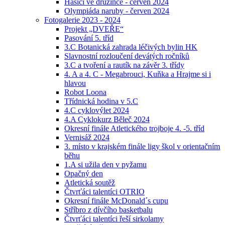
Hasiči ve družince - červen 2024
Olympiáda naruby - červen 2024
Fotogalerie 2023 - 2024
Projekt „DVEŘE“
Pasování 5. tříd
3.C Botanická zahrada léčivých bylin HK
Slavnostní rozloučení devátých ročníků
3.C a tvoření a rautík na závěr 3. třídy
4. A a 4. C - Megabrouci, Kuňka a Hrajme si i
hlavou
Robot Loona
Třídnická hodina v 5.C
4.C cyklovýlet 2024
4.A Cyklokurz Běleč 2024
Okresní finále Atletického trojboje 4. -5. tříd
Vernisáž 2024
3. místo v krajském finále ligy škol v orientačním
běhu
1.A si užila den v pyžamu
Opačný den
Atletická soutěž
Čtvrťáci talentíci OTRIO
Okresní finále McDonald´s cupu
Stříbro z dívčího basketbalu
Čtvrťáci talentíci řeší sirkolamy