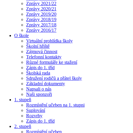
Zprávy 2021/22
Zprávy 2020/21
Zprávy 2019/20
Zprávy 2018/19
Zprávy 2017/18
Zprávy 2016/17
O škole
Virtuální prohlídka školy
Školní hřiště
Zájmová činnost
Telefonní kontakty
Různé formuláře ke stažení
Zápis do 1. tříd
Školská rada
Sdružení rodičů a přátel školy
Základní dokumenty
Napsali o nás
Naši sponzoři
1. stupeň
Rozmístění učeben na 1. stupni
Suplování
Rozvrhy
Zápis do 1. tříd
2. stupeň
Rozmístění učeben