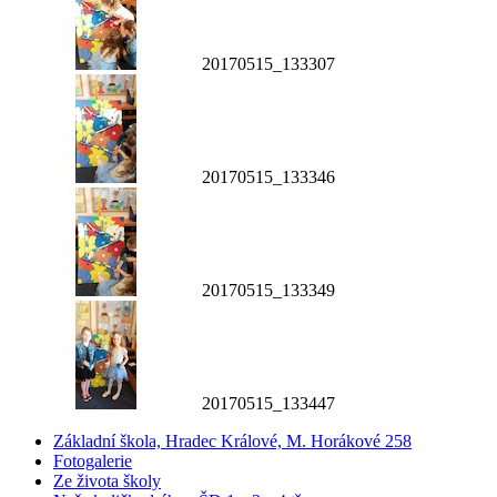
20170515_133307
20170515_133346
20170515_133349
20170515_133447
Základní škola, Hradec Králové, M. Horákové 258
Fotogalerie
Ze života školy