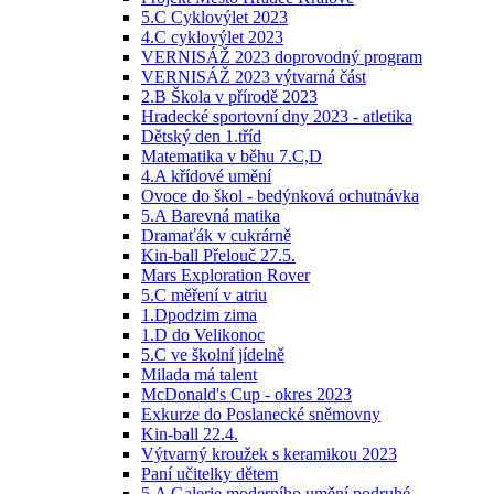
5.C Cyklovýlet 2023
4.C cyklovýlet 2023
VERNISÁŽ 2023 doprovodný program
VERNISÁŽ 2023 výtvarná část
2.B Škola v přírodě 2023
Hradecké sportovní dny 2023 - atletika
Dětský den 1.tříd
Matematika v běhu 7.C,D
4.A křídové umění
Ovoce do škol - bedýnková ochutnávka
5.A Barevná matika
Dramaťák v cukrárně
Kin-ball Přelouč 27.5.
Mars Exploration Rover
5.C měření v atriu
1.Dpodzim zima
1.D do Velikonoc
5.C ve školní jídelně
Milada má talent
McDonald's Cup - okres 2023
Exkurze do Poslanecké sněmovny
Kin-ball 22.4.
Výtvarný kroužek s keramikou 2023
Paní učitelky dětem
5.A Galerie moderního umění podruhé