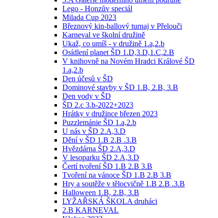
Lego - Honzův speciál
Milada Cup 2023
Březnový kin-ballový turnaj v Přelouči
Karneval ve školní družině
Ukaž, co umíš - v družině 1.a,2.b
Osídlení planet ŠD 1.D,3.D,1.C,2.B
V knihovně na Novém Hradci Králové ŠD
1.a,2.b
Den účesů v ŠD
Dominové stavby v ŠD 1.B, 2.B, 3.B
Den vody v ŠD
ŠD 2.c 3.b-2022+2023
Hrátky v družince březen 2023
Puzzlemánie ŠD 1.a,2.b
U nás v ŠD 2.A,3.D
Dění v ŠD 1.B 2.B .3.B
Hvězdárna ŠD 2.A,3.D
V lesoparku ŠD 2.A,3.D
Čertí tvoření ŠD 1.B 2.B 3.B
Tvoření na vánoce ŠD 1.B 2.B 3.B
Hry a soutěže v tělocvičně 1.B 2.B .3.B
Halloween 1.B, 2.B, 3.B
LYŽAŘSKÁ ŠKOLA druháci
2.B KARNEVAL