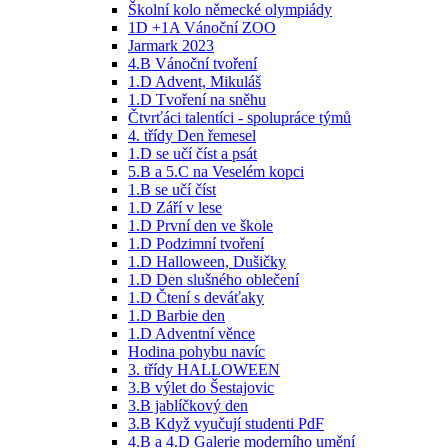
Školní kolo německé olympiády
1D +1A Vánoční ZOO
Jarmark 2023
4.B Vánoční tvoření
1.D Advent, Mikuláš
1.D Tvoření na sněhu
Čtvrťáci talentíci - spolupráce týmů
4. třídy Den řemesel
1.D se učí číst a psát
5.B a 5.C na Veselém kopci
1.B se učí číst
1.D Září v lese
1.D První den ve škole
1.D Podzimní tvoření
1.D Halloween, Dušičky
1.D Den slušného oblečení
1.D Čtení s deváťaky
1.D Barbie den
1.D Adventní věnce
Hodina pohybu navíc
3. třídy HALLOWEEN
3.B výlet do Šestajovic
3.B jablíčkový den
3.B Když vyučují studenti PdF
4.B a 4.D Galerie moderního umění