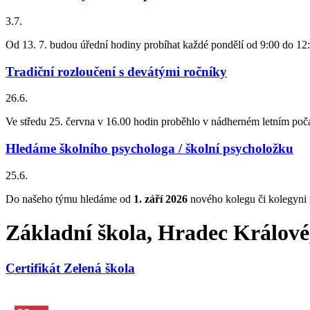
3.7.
Od 13. 7. budou úřední hodiny probíhat každé pondělí od 9:00 do 12
Tradiční rozloučení s devátými ročníky
26.6.
Ve středu 25. června v 16.00 hodin proběhlo v nádherném letním počas
Hledáme školního psychologa / školní psycholožku
25.6.
Do našeho týmu hledáme od
1. září 2026
nového kolegu či kolegyni 
Základní škola, Hradec Králov
Certifikát Zelená škola