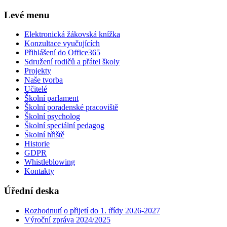
Levé menu
Elektronická žákovská knížka
Konzultace vyučujících
Přihlášení do Office365
Sdružení rodičů a přátel školy
Projekty
Naše tvorba
Učitelé
Školní parlament
Školní poradenské pracoviště
Školní psycholog
Školní speciální pedagog
Školní hřiště
Historie
GDPR
Whistleblowing
Kontakty
Úřední deska
Rozhodnutí o přijetí do 1. třídy 2026-2027
Výroční zpráva 2024/2025