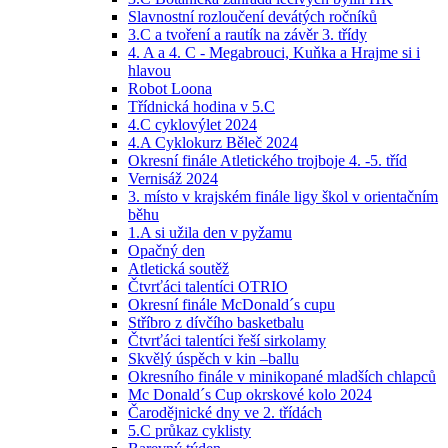
Slavnostní rozloučení devátých ročníků
3.C a tvoření a rautík na závěr 3. třídy
4. A a 4. C - Megabrouci, Kuňka a Hrajme si i
hlavou
Robot Loona
Třídnická hodina v 5.C
4.C cyklovýlet 2024
4.A Cyklokurz Běleč 2024
Okresní finále Atletického trojboje 4. -5. tříd
Vernisáž 2024
3. místo v krajském finále ligy škol v orientačním
běhu
1.A si užila den v pyžamu
Opačný den
Atletická soutěž
Čtvrťáci talentíci OTRIO
Okresní finále McDonald´s cupu
Stříbro z dívčího basketbalu
Čtvrťáci talentíci řeší sirkolamy
Skvělý úspěch v kin –ballu
Okresního finále v minikopané mladších chlapců
Mc Donald´s Cup okrskové kolo 2024
Čarodějnické dny ve 2. třídách
5.C průkaz cyklisty