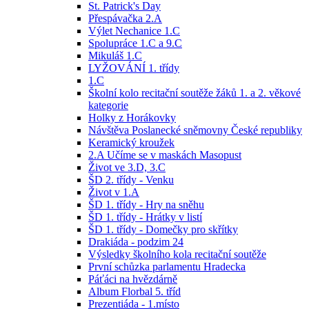
St. Patrick's Day
Přespávačka 2.A
Výlet Nechanice 1.C
Spolupráce 1.C a 9.C
Mikuláš 1.C
LYŽOVÁNÍ 1. třídy
1.C
Školní kolo recitační soutěže žáků 1. a 2. věkové
kategorie
Holky z Horákovky
Návštěva Poslanecké sněmovny České republiky
Keramický kroužek
2.A Učíme se v maskách Masopust
Život ve 3.D, 3.C
ŠD 2. třídy - Venku
Život v 1.A
ŠD 1. třídy - Hry na sněhu
ŠD 1. třídy - Hrátky v listí
ŠD 1. třídy - Domečky pro skřítky
Drakiáda - podzim 24
Výsledky školního kola recitační soutěže
První schůzka parlamentu Hradecka
Páťáci na hvězdárně
Album Florbal 5. tříd
Prezentiáda - 1.místo