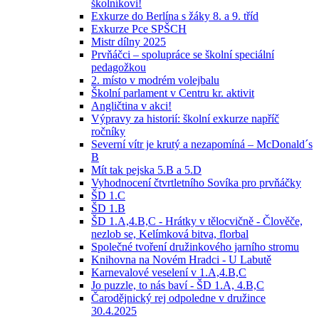
školníkovi!
Exkurze do Berlína s žáky 8. a 9. tříd
Exkurze Pce SPŠCH
Mistr dílny 2025
Prvňáčci – spolupráce se školní speciální
pedagožkou
2. místo v modrém volejbalu
Školní parlament v Centru kr. aktivit
Angličtina v akci!
Výpravy za historií: školní exkurze napříč
ročníky
Severní vítr je krutý a nezapomíná – McDonald´s
B
Mít tak pejska 5.B a 5.D
Vyhodnocení čtvrtletního Sovíka pro prvňáčky
ŠD 1.C
ŠD 1.B
ŠD 1.A,4.B,C - Hrátky v tělocvičně - Člověče,
nezlob se, Kelímková bitva, florbal
Společné tvoření družinkového jarního stromu
Knihovna na Novém Hradci - U Labutě
Karnevalové veselení v 1.A,4.B,C
Jo puzzle, to nás baví - ŠD 1.A, 4.B,C
Čarodějnický rej odpoledne v družince
30.4.2025