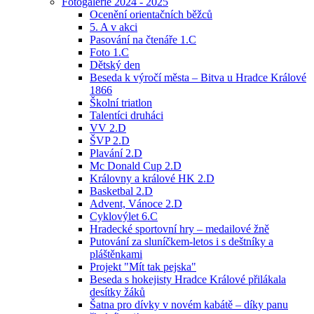
Fotogalerie 2024 - 2025
Ocenění orientačních běžců
5. A v akci
Pasování na čtenáře 1.C
Foto 1.C
Dětský den
Beseda k výročí města – Bitva u Hradce Králové
1866
Školní triatlon
Talentíci druháci
VV 2.D
ŠVP 2.D
Plavání 2.D
Mc Donald Cup 2.D
Královny a králové HK 2.D
Basketbal 2.D
Advent, Vánoce 2.D
Cyklovýlet 6.C
Hradecké sportovní hry – medailové žně
Putování za sluníčkem-letos i s deštníky a
pláštěnkami
Projekt "Mít tak pejska"
Beseda s hokejisty Hradce Králové přilákala
desítky žáků
Šatna pro dívky v novém kabátě – díky panu