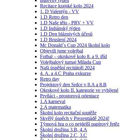
Barevný týden
Recitace krajské kolo 2024
1. D Valentýn - VV
1.D Retro den
1.D Naše tělo - PRV + VV
1.D Indiánský týden
1.D Den bláznivých účesů
1.D Bruslení 2024
Mc Donald´s Cup 2024 školní kolo
Objevili jsme volejbal
Fotbal – okrskové kolo 8. a 9. tříd
Volejbalový turnaj Milada Cup
Naši úspěšní recitátoři 2024
4. A. a 4.C Praha exkurze
Retro day
Projektový den Srdce v 8.A a 8.B
Okrskové kolo II. kategorie ve vybíjené
Prvňáci - prostorová orientace
1.A karneval
2.A matematika
Školní kolo recitační soutěže
Skvělý úspěch v Prezentiádě 2024!
Týmová hra o co nejdelší papírový řetěz
Školní družina 3.B, 4.A
Školní družina 2.C, 3.C