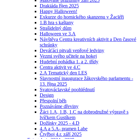
Malované prázdniny září 2025
Drakiáda říjen 2025
Happy Halloween!
Exkurze do hornického skanzenu v Žacléři
1.B hra s kaštany
Strašidelný dům
Halloween ve 3.A
Návštěva Centra kreativních aktivit a Den časové
schránky
Deváťáci pitvali vepřové ledviny
Vezmi svého učitele na hokej
Hudební pohádka 1. a 2. třídy
Centra aktivit ve 4.C
2.A Tematický den LES
Slavnostní inaugurace žákovského parlamentu -
13. října 2025
Svatováclavské poohlédnutí
Design
Přespolní běh
Poznáváme dřeviny
Žáci 1.A, 1.B, 1.C na dobrodružné výpravě s
lvíčkem Gustíkem
Dožínky 2025 - 4.D
4.A a 5.A- pramen Labe
Čtyřboj 4.r. září 2025