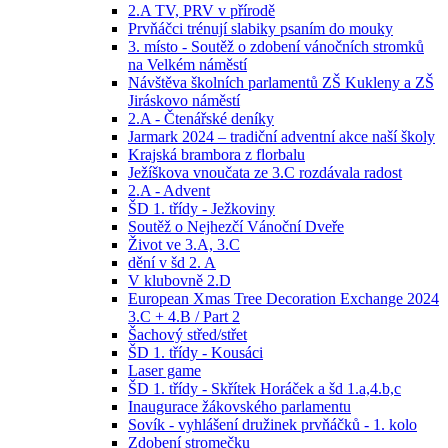
2.A TV, PRV v přírodě
Prvňáčci trénují slabiky psaním do mouky
3. místo - Soutěž o zdobení vánočních stromků
na Velkém náměstí
Návštěva školních parlamentů ZŠ Kukleny a ZŠ
Jiráskovo náměstí
2.A - Čtenářské deníky
Jarmark 2024 – tradiční adventní akce naší školy
Krajská brambora z florbalu
Ježíškova vnoučata ze 3.C rozdávala radost
2.A - Advent
ŠD 1. třídy - Ježkoviny
Soutěž o Nejhezčí Vánoční Dveře
Život ve 3.A, 3.C
dění v šd 2. A
V klubovně 2.D
European Xmas Tree Decoration Exchange 2024
3.C + 4.B / Part 2
Šachový střed/střet
ŠD 1. třídy - Kousáci
Laser game
ŠD 1. třídy - Skřítek Horáček a šd 1.a,4.b,c
Inaugurace žákovského parlamentu
Sovík - vyhlášení družinek prvňáčků - 1. kolo
Zdobení stromečku