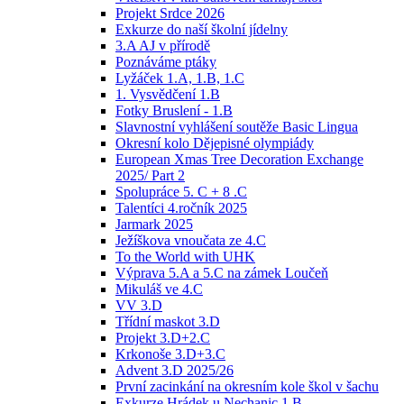
Projekt Srdce 2026
Exkurze do naší školní jídelny
3.A AJ v přírodě
Poznáváme ptáky
Lyžáček 1.A, 1.B, 1.C
1. Vysvědčení 1.B
Fotky Bruslení - 1.B
Slavnostní vyhlášení soutěže Basic Lingua
Okresní kolo Dějepisné olympiády
European Xmas Tree Decoration Exchange
2025/ Part 2
Spolupráce 5. C + 8 .C
Talentíci 4.ročník 2025
Jarmark 2025
Ježíškova vnoučata ze 4.C
To the World with UHK
Výprava 5.A a 5.C na zámek Loučeň
Mikuláš ve 4.C
VV 3.D
Třídní maskot 3.D
Projekt 3.D+2.C
Krkonoše 3.D+3.C
Advent 3.D 2025/26
První zacinkání na okresním kole škol v šachu
Exkurze Hrádek u Nechanic 1.B