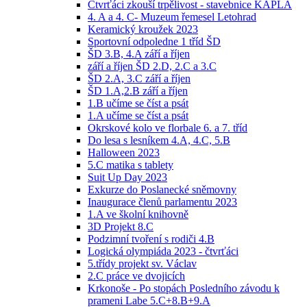
Čtvrťáci zkouší trpělivost - stavebnice KAPLA
4. A a 4. C- Muzeum řemesel Letohrad
Keramický kroužek 2023
Sportovní odpoledne 1 tříd ŠD
ŠD 3.B, 4.A září a říjen
září a říjen ŠD 2.D, 2.C a 3.C
ŠD 2.A, 3.C září a říjen
ŠD 1.A,2.B září a říjen
1.B učíme se číst a psát
1.A učíme se číst a psát
Okrskové kolo ve florbale 6. a 7. tříd
Do lesa s lesníkem 4.A, 4.C, 5.B
Halloween 2023
5.C matika s tablety
Suit Up Day 2023
Exkurze do Poslanecké sněmovny
Inaugurace členů parlamentu 2023
1.A ve školní knihovně
3D Projekt 8.C
Podzimní tvoření s rodiči 4.B
Logická olympiáda 2023 - čtvrťáci
5.třídy projekt sv. Václav
2.C práce ve dvojicích
Krkonoše - Po stopách Posledního závodu k
prameni Labe 5.C+8.B+9.A