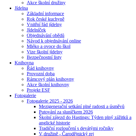
Akce školní družiny
Jídelna
Základní informace
Rok české kuchyně
Vnitřní řád jídelny
Jídelníček
Objednávání obědů
Návod k objednávání online
Mléko a ovoce do škol
Vize školní jídelny
Bezpečnostní listy
Knihovna
Řád knihovny
Provozní doba
Rámcový plán knihovny
Akce školní knihovny
Projekt ESF
Fotogalerie
Fotogalerie 2025 - 2026
Mezigenerační setkání plné radosti a úsměvů
Putování za sluníčkem 2026
Školní zájezd do Hastings: Týden plný zážitků a
anglické historie
Tradiční rozloučení s devátými ročníky
V družině - Čarodějnický rej