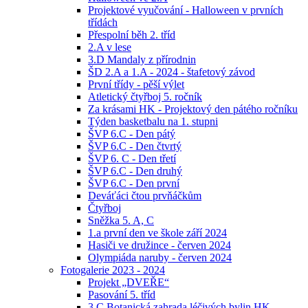
Projektové vyučování - Halloween v prvních
třídách
Přespolní běh 2. tříd
2.A v lese
3.D Mandaly z přírodnin
ŠD 2.A a 1.A - 2024 - štafetový závod
První třídy - pěší výlet
Atletický čtyřboj 5. ročník
Za krásami HK - Projektový den pátého ročníku
Týden basketbalu na 1. stupni
ŠVP 6.C - Den pátý
ŠVP 6.C - Den čtvrtý
ŠVP 6. C - Den třetí
ŠVP 6.C - Den druhý
ŠVP 6.C - Den první
Deváťáci čtou prvňáčkům
Čtyřboj
Sněžka 5. A, C
1.a první den ve škole září 2024
Hasiči ve družince - červen 2024
Olympiáda naruby - červen 2024
Fotogalerie 2023 - 2024
Projekt „DVEŘE“
Pasování 5. tříd
3.C Botanická zahrada léčivých bylin HK