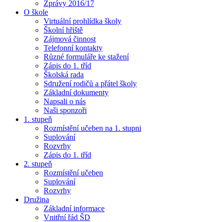
Zprávy 2016/17
O škole
Virtuální prohlídka školy
Školní hřiště
Zájmová činnost
Telefonní kontakty
Různé formuláře ke stažení
Zápis do 1. tříd
Školská rada
Sdružení rodičů a přátel školy
Základní dokumenty
Napsali o nás
Naši sponzoři
1. stupeň
Rozmístění učeben na 1. stupni
Suplování
Rozvrhy
Zápis do 1. tříd
2. stupeň
Rozmístění učeben
Suplování
Rozvrhy
Družina
Základní informace
Vnitřní řád ŠD