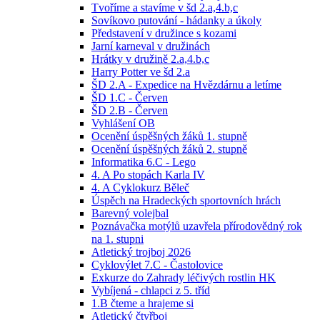
Tvoříme a stavíme v šd 2.a,4.b,c
Sovíkovo putování - hádanky a úkoly
Představení v družince s kozami
Jarní karneval v družinách
Hrátky v družině 2.a,4.b,c
Harry Potter ve šd 2.a
ŠD 2.A - Expedice na Hvězdárnu a letíme
ŠD 1.C - Červen
ŠD 2.B - Červen
Vyhlášení OB
Ocenění úspěšných žáků 1. stupně
Ocenění úspěšných žáků 2. stupně
Informatika 6.C - Lego
4. A Po stopách Karla IV
4. A Cyklokurz Běleč
Úspěch na Hradeckých sportovních hrách
Barevný volejbal
Poznávačka motýlů uzavřela přírodovědný rok
na 1. stupni
Atletický trojboj 2026
Cyklovýlet 7.C - Častolovice
Exkurze do Zahrady léčivých rostlin HK
Vybíjená - chlapci z 5. tříd
1.B čteme a hrajeme si
Atletický čtyřboj