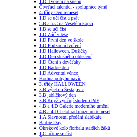
1.D Tvoření na sněhu
Čtvrťáci talentíci - spolupráce týmů
4. třídy Den řemesel
1.D se učí číst a psát
5.B a 5.C na Veselém kopci
1.B se učí číst
1.D Září v lese
1.D První den ve škole
1.D Podzimní tvoření
1.D Halloween, Dušičky
1.D Den slušného oblečení
1.D Čtení s deváťaky
1.D Barbie den
1.D Adventní věnce
Hodina pohybu navíc
3. třídy HALLOWEEN
3.B výlet do Šestajovic
3.B jablíčkový den
3.B Když vyučují studenti PdF
4.B a 4.D Galerie moderního umění
4.B a 4.D Letohrad muzeum řemesel
1.A Slavnostní předání slabikáře
Barbie Day
Okrskové kolo florbalu starších žáků
1.C učíme se číst