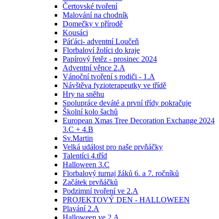
Čertovské tvoření
Malování na chodník
Domečky v přírodě
Kousáci
Páťáci- adventní Loučeň
Florbaloví žolíci do kraje
Papírový řetěz - prosinec 2024
Adventní věnce 2.A
Vánoční tvoření s rodiči - 1.A
Návštěva fyzioterapeutky ve třídě
Hry na sněhu
Spolupráce deváté a první třídy pokračuje
Školní kolo šachů
European Xmas Tree Decoration Exchange 2024
3.C + 4.B
Sv.Martin
Velká událost pro naše prvňáčky
Talentíci 4.tříd
Halloween 3.C
Florbalový turnaj žáků 6. a 7. ročníků
Začátek prvňáčků
Podzimní tvoření ve 2.A
PROJEKTOVÝ DEN - HALLOWEEN
Plavání 2.A
Halloween ve 2.A