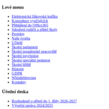
Levé menu
Elektronická žákovská knížka
Konzultace vyučujících
Přihlášení do Office365
Sdružení rodičů a přátel školy
Projekty
Naše tvorba
Učitelé
Školní parlament
Školní poradenské pracoviště
Školní psycholog
Školní speciální pedagog
Školní hřiště
Historie
GDPR
Whistleblowing
Kontakty
Úřední deska
Rozhodnutí o přijetí do 1. třídy 2026-2027
Výroční zpráva 2024/2025