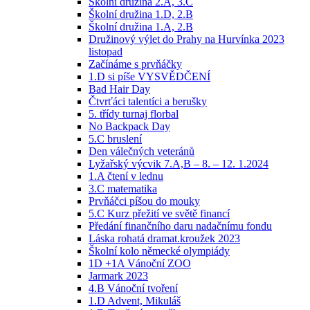
Školní družina 2.A, 3.C
Školní družina 1.D, 2.B
Školní družina 1.A, 2.B
Družinový výlet do Prahy na Hurvínka 2023
listopad
Začínáme s prvňáčky
1.D si píše VYSVĚDČENÍ
Bad Hair Day
Čtvrťáci talentíci a berušky
5. třídy turnaj florbal
No Backpack Day
5.C bruslení
Den válečných veteránů
Lyžařský výcvik 7.A,B – 8. – 12. 1.2024
1.A čtení v lednu
3.C matematika
Prvňáčci píšou do mouky
5.C Kurz přežití ve světě financí
Předání finančního daru nadačnímu fondu
Láska rohatá dramat.kroužek 2023
Školní kolo německé olympiády
1D +1A Vánoční ZOO
Jarmark 2023
4.B Vánoční tvoření
1.D Advent, Mikuláš