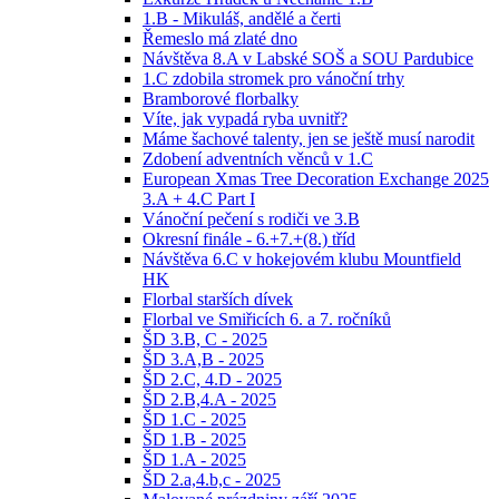
1.B - Mikuláš, andělé a čerti
Řemeslo má zlaté dno
Návštěva 8.A v Labské SOŠ a SOU Pardubice
1.C zdobila stromek pro vánoční trhy
Bramborové florbalky
Víte, jak vypadá ryba uvnitř?
Máme šachové talenty, jen se ještě musí narodit
Zdobení adventních věnců v 1.C
European Xmas Tree Decoration Exchange 2025
3.A + 4.C Part I
Vánoční pečení s rodiči ve 3.B
Okresní finále - 6.+7.+(8.) tříd
Návštěva 6.C v hokejovém klubu Mountfield
HK
Florbal starších dívek
Florbal ve Smiřicích 6. a 7. ročníků
ŠD 3.B, C - 2025
ŠD 3.A,B - 2025
ŠD 2.C, 4.D - 2025
ŠD 2.B,4.A - 2025
ŠD 1.C - 2025
ŠD 1.B - 2025
ŠD 1.A - 2025
ŠD 2.a,4.b,c - 2025