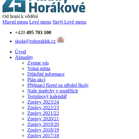
Od hraní k vědění
Hlavní menu
Levé menu
Skrýt Levé menu
+420
495 703 100
skola@zshorakhk.cz
Úvod
Aktuality
Zveme vás
Volná místa
Důležité informace
Plán akcí
Přijímací řízení na střední školy
Naše úspěchy v soutěžích
Termínový kalendář
Zprávy 2023/24
Zprávy 2022/23
Zprávy 2021/22
Zprávy 2020/21
Zprávy 2019/20
Zprávy 2018/19
Zprávy 2017/18