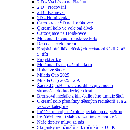
2.D - Vycházka na Plachtu
2.D - Nocování
2.D - Karneval
2D - Hraní venku
Čarodky ve ŠD na Horákovce
Okresní kolo ve volejbal dívek
Čarodějnice na Horákovce
McDonald's cup - okrskové kolo
Beseda s exekutorem
Krajská přehlídka dětských recitátorů žáků 2. až
5. tříd
Projekt srdce
McDonald´s cup - školní kolo
Hokej ve škole
Milada Cup 2025
Milada Cup 2025 - 2.A
Žáci 3.D, 5.B a 5.D zasadili svůj vánoční
stromeček do hradeckých lesů
Bronzová medaile z kin -ballového turnaje škol
Okresní kolo přehlídky dětských recitátorů 1. a 2.
věkové kategorie
Prňáčci pracují se školní speciální pedagožkou
Prvňáčci trénují slabiky psaním do mouky 2
Naše dopisy mluví za nás
Skupinky němčinářů z 8. ročníků na UHK