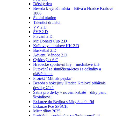
Dětský den
Beseda k výročí města – Bitva u Hradce Králové
1866
Školní triatlon
Talentíci druháci
VV 2.D
ŠVP 2.D
Plavání 2.D
Mc Donald Cup 2.D
Královny a králové HK 2.D
Basketbal 2.D
Advent, Vánoce 2.D
Cyklovýlet 6.C
Hradecké sportovní hry – medailové žně
Putování za sluníčkem-letos i s deštníky a
pláštěnkami
Projekt "Mít tak pejska"
Beseda s hokejisty Hradce Králové přilákala
desítky žáků
Šatna pro dívky v novém kabátě – díky panu
školníkovi!
Exkurze do Berlína s žáky 8. a 9. tříd
Exkurze Pce SPŠCH
Mistr dílny 2025
Prvňáčci – spolupráce se školní speciální