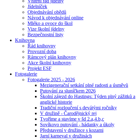
Vnitřní řád jídelny
Jídelníček
Objednávání obědů
Návod k objednávání online
Mléko a ovoce do škol
Vize školní jídelny
Bezpečnostní listy
Knihovna
Řád knihovny
Provozní doba
Rámcový plán knihovny
Akce školní knihovny
Projekt ESF
Fotogalerie
Fotogalerie 2025 - 2026
Mezigenerační setkání plné radosti a úsměvů
Putování za sluníčkem 2026
Školní zájezd do Hastings: Týden plný zážitků a
anglické historie
Tradiční rozloučení s devátými ročníky
V družině - Čarodějnický rej
Tvoříme a stavíme v šd 2.a,4.b,c
Sovíkovo putování - hádanky a úkoly
Představení v družince s kozami
Jarní karneval v družinách