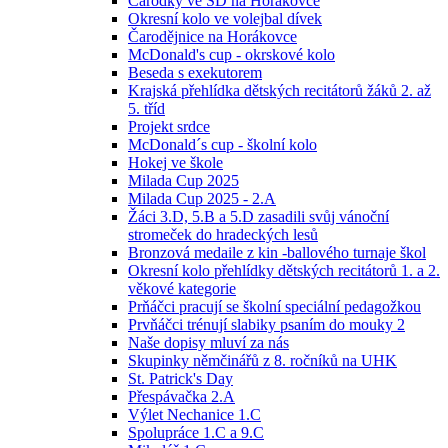
Čarodky ve ŠD na Horákovce
Okresní kolo ve volejbal dívek
Čarodějnice na Horákovce
McDonald's cup - okrskové kolo
Beseda s exekutorem
Krajská přehlídka dětských recitátorů žáků 2. až
5. tříd
Projekt srdce
McDonald´s cup - školní kolo
Hokej ve škole
Milada Cup 2025
Milada Cup 2025 - 2.A
Žáci 3.D, 5.B a 5.D zasadili svůj vánoční
stromeček do hradeckých lesů
Bronzová medaile z kin -ballového turnaje škol
Okresní kolo přehlídky dětských recitátorů 1. a 2.
věkové kategorie
Prňáčci pracují se školní speciální pedagožkou
Prvňáčci trénují slabiky psaním do mouky 2
Naše dopisy mluví za nás
Skupinky němčinářů z 8. ročníků na UHK
St. Patrick's Day
Přespávačka 2.A
Výlet Nechanice 1.C
Spolupráce 1.C a 9.C