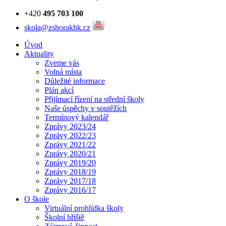
+420
495 703 100
skola@zshorakhk.cz
Úvod
Aktuality
Zveme vás
Volná místa
Důležité informace
Plán akcí
Přijímací řízení na střední školy
Naše úspěchy v soutěžích
Termínový kalendář
Zprávy 2023/24
Zprávy 2022/23
Zprávy 2021/22
Zprávy 2020/21
Zprávy 2019/20
Zprávy 2018/19
Zprávy 2017/18
Zprávy 2016/17
O škole
Virtuální prohlídka školy
Školní hřiště