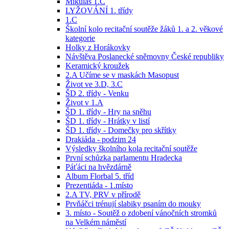
Mikuláš 1.C
LYŽOVÁNÍ 1. třídy
1.C
Školní kolo recitační soutěže žáků 1. a 2. věkové
kategorie
Holky z Horákovky
Návštěva Poslanecké sněmovny České republiky
Keramický kroužek
2.A Učíme se v maskách Masopust
Život ve 3.D, 3.C
ŠD 2. třídy - Venku
Život v 1.A
ŠD 1. třídy - Hry na sněhu
ŠD 1. třídy - Hrátky v listí
ŠD 1. třídy - Domečky pro skřítky
Drakiáda - podzim 24
Výsledky školního kola recitační soutěže
První schůzka parlamentu Hradecka
Páťáci na hvězdárně
Album Florbal 5. tříd
Prezentiáda - 1.místo
2.A TV, PRV v přírodě
Prvňáčci trénují slabiky psaním do mouky
3. místo - Soutěž o zdobení vánočních stromků
na Velkém náměstí