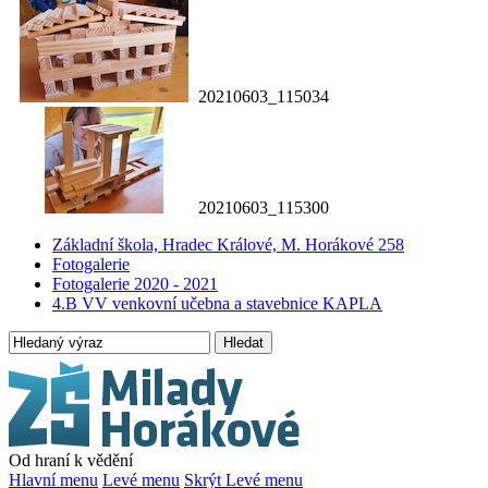
20210603_115034
20210603_115300
Základní škola, Hradec Králové, M. Horákové 258
Fotogalerie
Fotogalerie 2020 - 2021
4.B VV venkovní učebna a stavebnice KAPLA
Hledat
Od hraní k vědění
Hlavní menu
Levé menu
Skrýt Levé menu