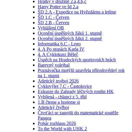
Hrátky v družině 2.a,4.b,c
Harry Potter ve šd 2.a
ŠD 2.A - Expedice na Hvězdárnu a letíme
ŠD 1.C - Červen
ŠD 2.B - Červen
Vyhlášení OB
Ocenění úspěšných žáků 1. stupně
Ocenění úspěšných žáků 2. stupně
Informatika 6.C - Lego
4. A Po stopách Karla IV
4. A Cyklokurz Běleč
Úspěch na Hradeckých sportovních hrách
Barevný volejbal
Poznávačka motýlů uzavřela přírodovědný rok
na 1. stupni
Atletický trojboj 2026
Cyklovýlet 7.C - Častolovice
Exkurze do Zahrady léčivých rostlin HK
Vybíjená - chlapci z 5. tříd
1.B čteme a hrajeme si
Atletický čtyřboj
Čtvrťáci se zapojili do matematické soutěže
Pangea
Pohár rozhlasu 2026
To the World with UHK 2