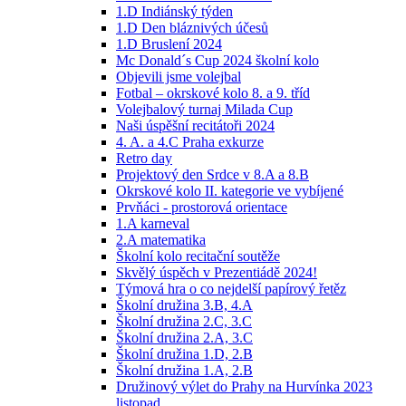
1.D Indiánský týden
1.D Den bláznivých účesů
1.D Bruslení 2024
Mc Donald´s Cup 2024 školní kolo
Objevili jsme volejbal
Fotbal – okrskové kolo 8. a 9. tříd
Volejbalový turnaj Milada Cup
Naši úspěšní recitátoři 2024
4. A. a 4.C Praha exkurze
Retro day
Projektový den Srdce v 8.A a 8.B
Okrskové kolo II. kategorie ve vybíjené
Prvňáci - prostorová orientace
1.A karneval
2.A matematika
Školní kolo recitační soutěže
Skvělý úspěch v Prezentiádě 2024!
Týmová hra o co nejdelší papírový řetěz
Školní družina 3.B, 4.A
Školní družina 2.C, 3.C
Školní družina 2.A, 3.C
Školní družina 1.D, 2.B
Školní družina 1.A, 2.B
Družinový výlet do Prahy na Hurvínka 2023
listopad