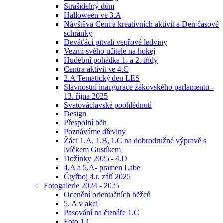
Strašidelný dům
Halloween ve 3.A
Návštěva Centra kreativních aktivit a Den časové
schránky
Deváťáci pitvali vepřové ledviny
Vezmi svého učitele na hokej
Hudební pohádka 1. a 2. třídy
Centra aktivit ve 4.C
2.A Tematický den LES
Slavnostní inaugurace žákovského parlamentu -
13. října 2025
Svatováclavské poohlédnutí
Design
Přespolní běh
Poznáváme dřeviny
Žáci 1.A, 1.B, 1.C na dobrodružné výpravě s
lvíčkem Gustíkem
Dožínky 2025 - 4.D
4.A a 5.A- pramen Labe
Čtyřboj 4.r. září 2025
Fotogalerie 2024 - 2025
Ocenění orientačních běžců
5. A v akci
Pasování na čtenáře 1.C
Foto 1.C