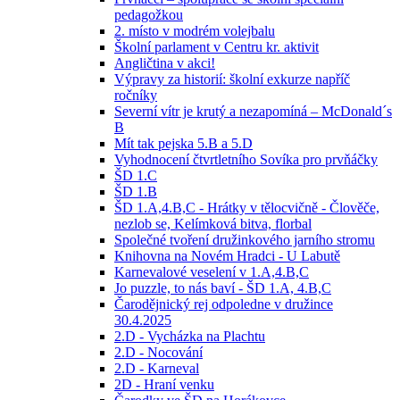
pedagožkou
2. místo v modrém volejbalu
Školní parlament v Centru kr. aktivit
Angličtina v akci!
Výpravy za historií: školní exkurze napříč
ročníky
Severní vítr je krutý a nezapomíná – McDonald´s
B
Mít tak pejska 5.B a 5.D
Vyhodnocení čtvrtletního Sovíka pro prvňáčky
ŠD 1.C
ŠD 1.B
ŠD 1.A,4.B,C - Hrátky v tělocvičně - Člověče,
nezlob se, Kelímková bitva, florbal
Společné tvoření družinkového jarního stromu
Knihovna na Novém Hradci - U Labutě
Karnevalové veselení v 1.A,4.B,C
Jo puzzle, to nás baví - ŠD 1.A, 4.B,C
Čarodějnický rej odpoledne v družince
30.4.2025
2.D - Vycházka na Plachtu
2.D - Nocování
2.D - Karneval
2D - Hraní venku