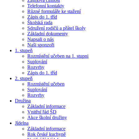
Zájmová činnost
Telefonní kontakty
Různé formuláře ke stažení
Zápis do 1. tříd
Školská rada
Sdružení rodičů a přátel školy
Základní dokumenty
Napsali o nás
Naši sponzoři
1. stupeň
Rozmístění učeben na 1. stupni
Suplování
Rozvrhy
Zápis do 1. tříd
2. stupeň
Rozmístění učeben
Suplování
Rozvrhy
Družina
Základní informace
Vnitřní řád ŠD
Akce školní družiny
Jídelna
Základní informace
Rok české kuchyně