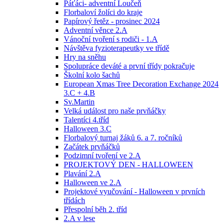
Páťáci- adventní Loučeň
Florbaloví žolíci do kraje
Papírový řetěz - prosinec 2024
Adventní věnce 2.A
Vánoční tvoření s rodiči - 1.A
Návštěva fyzioterapeutky ve třídě
Hry na sněhu
Spolupráce deváté a první třídy pokračuje
Školní kolo šachů
European Xmas Tree Decoration Exchange 2024
3.C + 4.B
Sv.Martin
Velká událost pro naše prvňáčky
Talentíci 4.tříd
Halloween 3.C
Florbalový turnaj žáků 6. a 7. ročníků
Začátek prvňáčků
Podzimní tvoření ve 2.A
PROJEKTOVÝ DEN - HALLOWEEN
Plavání 2.A
Halloween ve 2.A
Projektové vyučování - Halloween v prvních
třídách
Přespolní běh 2. tříd
2.A v lese