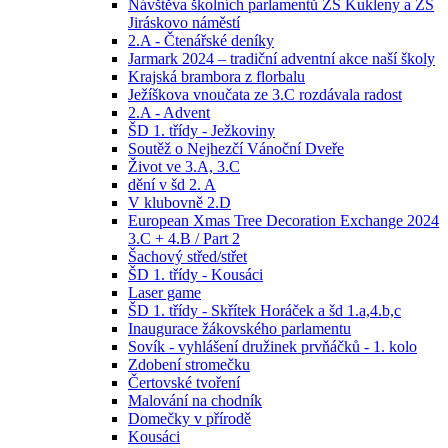
Návštěva školních parlamentů ZŠ Kukleny a ZŠ
Jiráskovo náměstí
2.A - Čtenářské deníky
Jarmark 2024 – tradiční adventní akce naší školy
Krajská brambora z florbalu
Ježíškova vnoučata ze 3.C rozdávala radost
2.A - Advent
ŠD 1. třídy - Ježkoviny
Soutěž o Nejhezčí Vánoční Dveře
Život ve 3.A, 3.C
dění v šd 2. A
V klubovně 2.D
European Xmas Tree Decoration Exchange 2024
3.C + 4.B / Part 2
Šachový střed/střet
ŠD 1. třídy - Kousáci
Laser game
ŠD 1. třídy - Skřítek Horáček a šd 1.a,4.b,c
Inaugurace žákovského parlamentu
Sovík - vyhlášení družinek prvňáčků - 1. kolo
Zdobení stromečku
Čertovské tvoření
Malování na chodník
Domečky v přírodě
Kousáci