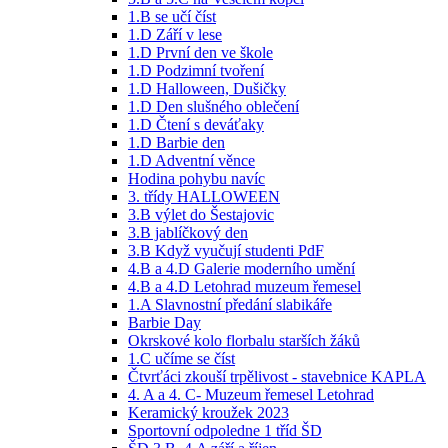
1.B se učí číst
1.D Září v lese
1.D První den ve škole
1.D Podzimní tvoření
1.D Halloween, Dušičky
1.D Den slušného oblečení
1.D Čtení s deváťaky
1.D Barbie den
1.D Adventní věnce
Hodina pohybu navíc
3. třídy HALLOWEEN
3.B výlet do Šestajovic
3.B jablíčkový den
3.B Když vyučují studenti PdF
4.B a 4.D Galerie moderního umění
4.B a 4.D Letohrad muzeum řemesel
1.A Slavnostní předání slabikáře
Barbie Day
Okrskové kolo florbalu starších žáků
1.C učíme se číst
Čtvrťáci zkouší trpělivost - stavebnice KAPLA
4. A a 4. C- Muzeum řemesel Letohrad
Keramický kroužek 2023
Sportovní odpoledne 1 tříd ŠD