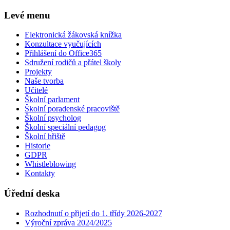
Levé menu
Elektronická žákovská knížka
Konzultace vyučujících
Přihlášení do Office365
Sdružení rodičů a přátel školy
Projekty
Naše tvorba
Učitelé
Školní parlament
Školní poradenské pracoviště
Školní psycholog
Školní speciální pedagog
Školní hřiště
Historie
GDPR
Whistleblowing
Kontakty
Úřední deska
Rozhodnutí o přijetí do 1. třídy 2026-2027
Výroční zpráva 2024/2025