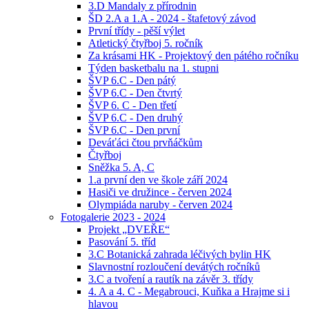
3.D Mandaly z přírodnin
ŠD 2.A a 1.A - 2024 - štafetový závod
První třídy - pěší výlet
Atletický čtyřboj 5. ročník
Za krásami HK - Projektový den pátého ročníku
Týden basketbalu na 1. stupni
ŠVP 6.C - Den pátý
ŠVP 6.C - Den čtvrtý
ŠVP 6. C - Den třetí
ŠVP 6.C - Den druhý
ŠVP 6.C - Den první
Deváťáci čtou prvňáčkům
Čtyřboj
Sněžka 5. A, C
1.a první den ve škole září 2024
Hasiči ve družince - červen 2024
Olympiáda naruby - červen 2024
Fotogalerie 2023 - 2024
Projekt „DVEŘE“
Pasování 5. tříd
3.C Botanická zahrada léčivých bylin HK
Slavnostní rozloučení devátých ročníků
3.C a tvoření a rautík na závěr 3. třídy
4. A a 4. C - Megabrouci, Kuňka a Hrajme si i
hlavou