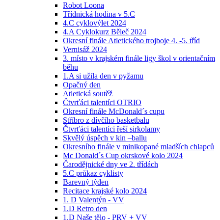
Robot Loona
Třídnická hodina v 5.C
4.C cyklovýlet 2024
4.A Cyklokurz Běleč 2024
Okresní finále Atletického trojboje 4. -5. tříd
Vernisáž 2024
3. místo v krajském finále ligy škol v orientačním
běhu
1.A si užila den v pyžamu
Opačný den
Atletická soutěž
Čtvrťáci talentíci OTRIO
Okresní finále McDonald´s cupu
Stříbro z dívčího basketbalu
Čtvrťáci talentíci řeší sirkolamy
Skvělý úspěch v kin –ballu
Okresního finále v minikopané mladších chlapců
Mc Donald´s Cup okrskové kolo 2024
Čarodějnické dny ve 2. třídách
5.C průkaz cyklisty
Barevný týden
Recitace krajské kolo 2024
1. D Valentýn - VV
1.D Retro den
1.D Naše tělo - PRV + VV