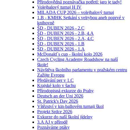
Přírodovědná poznávačka potřetí: jaro je tady!
Volejbalový turnaj H IV
MILADA CUP 2026 – volejbalový turnaj
1.B - KMHK Setkání s velrybou aneb poprvé v
knihovně
ŠD - DUBEN 2026 - 2.C
ŠD - DUBEN 2026 - 2.B, 4.A
ŠD - DUBEN 2026 - 2.A, 4.C
ŠD - DUBEN 2026 - 1.B
ŠD - DUBEN 2026 - 1.A
McDonald´s cup - školní kolo 2026
Czech Cycling Academy Roadshow na naší
škole!
Návštěva školního parlamentu v pražském centru
Zažijte Evropu
Předávání per v 1.C
Krajské kolo v šachu
Přírodopisná exkurze do Prahy
Deutsch an der Uni 2026
St. Patrick's Day 2026
Vítězství v kin-ballovém turnaji škol
Projekt Srdce 2026
Exkurze do naší školní jídelny
3.A AJ v přírodě
Poznáváme ptáky