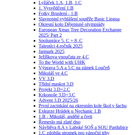
Lyžáček 1.A, 1.B, 1.C
1. Vysvědčení 1.B
Fotky Bruslení - 1.B
Slavnostní vyhlášení soutěže Basic Lingua
Okresní kolo Dějepisné olympiády
European Xmas Tree Decoration Exchange
2025/ Part 2
Spolupráce 5. C + 8 .C
Talentíci 4.ročník 2025
Jarmark 2025
Ježíškova vnoučata ze 4.C
To the World with UHK
Výprava 5.A a 5.C na zámek Loučeň
Mikuláš ve 4.C
VV 3.D
Třídní maskot 3.D
Projekt 3.D+2.C
Krkonoše 3.D+3.C
Advent 3.D 2025/26
První zacinkání na okresním kole škol v šachu
Exkurze Hrádek u Nechanic 1.B
1.B - Mikuláš, andělé a čerti
Řemeslo má zlaté dno
Návštěva 8.A v Labské SOŠ a SOU Pardubice
1.C zdobila stromek pro vánoční trhy