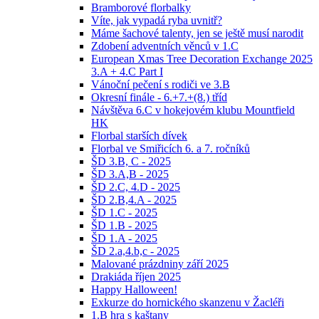
Bramborové florbalky
Víte, jak vypadá ryba uvnitř?
Máme šachové talenty, jen se ještě musí narodit
Zdobení adventních věnců v 1.C
European Xmas Tree Decoration Exchange 2025
3.A + 4.C Part I
Vánoční pečení s rodiči ve 3.B
Okresní finále - 6.+7.+(8.) tříd
Návštěva 6.C v hokejovém klubu Mountfield
HK
Florbal starších dívek
Florbal ve Smiřicích 6. a 7. ročníků
ŠD 3.B, C - 2025
ŠD 3.A,B - 2025
ŠD 2.C, 4.D - 2025
ŠD 2.B,4.A - 2025
ŠD 1.C - 2025
ŠD 1.B - 2025
ŠD 1.A - 2025
ŠD 2.a,4.b,c - 2025
Malované prázdniny září 2025
Drakiáda říjen 2025
Happy Halloween!
Exkurze do hornického skanzenu v Žacléři
1.B hra s kaštany