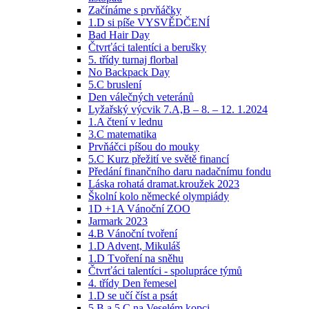
Začínáme s prvňáčky
1.D si píše VYSVĚDČENÍ
Bad Hair Day
Čtvrťáci talentíci a berušky
5. třídy turnaj florbal
No Backpack Day
5.C bruslení
Den válečných veteránů
Lyžařský výcvik 7.A,B – 8. – 12. 1.2024
1.A čtení v lednu
3.C matematika
Prvňáčci píšou do mouky
5.C Kurz přežití ve světě financí
Předání finančního daru nadačnímu fondu
Láska rohatá dramat.kroužek 2023
Školní kolo německé olympiády
1D +1A Vánoční ZOO
Jarmark 2023
4.B Vánoční tvoření
1.D Advent, Mikuláš
1.D Tvoření na sněhu
Čtvrťáci talentíci - spolupráce týmů
4. třídy Den řemesel
1.D se učí číst a psát
5.B a 5.C na Veselém kopci