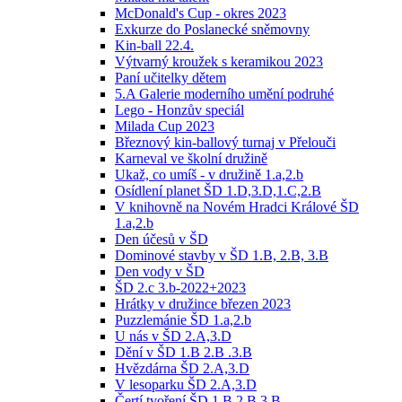
McDonald's Cup - okres 2023
Exkurze do Poslanecké sněmovny
Kin-ball 22.4.
Výtvarný kroužek s keramikou 2023
Paní učitelky dětem
5.A Galerie moderního umění podruhé
Lego - Honzův speciál
Milada Cup 2023
Březnový kin-ballový turnaj v Přelouči
Karneval ve školní družině
Ukaž, co umíš - v družině 1.a,2.b
Osídlení planet ŠD 1.D,3.D,1.C,2.B
V knihovně na Novém Hradci Králové ŠD
1.a,2.b
Den účesů v ŠD
Dominové stavby v ŠD 1.B, 2.B, 3.B
Den vody v ŠD
ŠD 2.c 3.b-2022+2023
Hrátky v družince březen 2023
Puzzlemánie ŠD 1.a,2.b
U nás v ŠD 2.A,3.D
Dění v ŠD 1.B 2.B .3.B
Hvězdárna ŠD 2.A,3.D
V lesoparku ŠD 2.A,3.D
Čertí tvoření ŠD 1.B 2.B 3.B