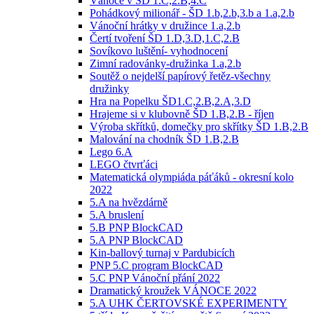
Vánoce v ŠD 1.C,2.B,4.C
Pohádkový milionář - ŠD 1.b,2.b,3.b a 1.a,2.b
Vánoční hrátky v družince 1.a,2.b
Čertí tvoření ŠD 1.D,3.D,1.C,2.B
Sovíkovo luštění- vyhodnocení
Zimní radovánky-družinka 1.a,2.b
Soutěž o nejdelší papírový řetěz-všechny
družinky
Hra na Popelku ŠD1.C,2.B,2.A,3.D
Hrajeme si v klubovně ŠD 1.B,2.B - říjen
Výroba skřítků, domečky pro skřítky ŠD 1.B,2.B
Malování na chodník ŠD 1.B,2.B
Lego 6.A
LEGO čtvrťáci
Matematická olympiáda páťáků - okresní kolo
2022
5.A na hvězdárně
5.A bruslení
5.B PNP BlockCAD
5.A PNP BlockCAD
Kin-ballový turnaj v Pardubicích
PNP 5.C program BlockCAD
5.C PNP Vánoční přání 2022
Dramatický kroužek VÁNOCE 2022
5.A UHK ČERTOVSKÉ EXPERIMENTY