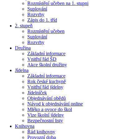
Rozmístění učeben na 1. stupni
Suplování
Rozvrhy
Zápis do 1. tříd
2. stupeň
Rozmístění učeben
Suplování
Rozvrhy
Družina
Základní informace
Vnitřní řád ŠD
Akce školní družiny
Jídelna
Základní informace
Rok české kuchyně
Vnitřní řád jídelny
Jídelníček
Objednávání obědů
Návod k objednávání online
Mléko a ovoce do škol
Vize školní jídelny
Bezpečnostní listy
Knihovna
Řád knihovny
Provozní doba