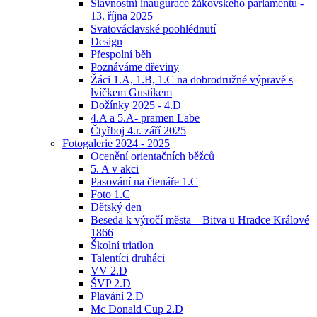
Slavnostní inaugurace žákovského parlamentu -
13. října 2025
Svatováclavské poohlédnutí
Design
Přespolní běh
Poznáváme dřeviny
Žáci 1.A, 1.B, 1.C na dobrodružné výpravě s
lvíčkem Gustíkem
Dožínky 2025 - 4.D
4.A a 5.A- pramen Labe
Čtyřboj 4.r. září 2025
Fotogalerie 2024 - 2025
Ocenění orientačních běžců
5. A v akci
Pasování na čtenáře 1.C
Foto 1.C
Dětský den
Beseda k výročí města – Bitva u Hradce Králové
1866
Školní triatlon
Talentíci druháci
VV 2.D
ŠVP 2.D
Plavání 2.D
Mc Donald Cup 2.D