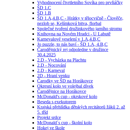
Vyhodnocení čtvrtletního Sovíka pro prvňáčky
ŠD 1.C
ŠD 1.B
ŠD 1.A,4.B,C - Hrátky v tělocvičně - Člověče,
nezlob se, Kelímková bitva, florbal
Společné tvoření družinkového jarního stromu
Knihovna na Novém Hradci - U Labutě
Karnevalové veselení v 1.A,4.B,C
Jo puzzle, to nás baví - ŠD 1.A, 4.B,C
Čarodějnický rej odpoledne v družince
30.4.2025
2.D - Vycházka na Plachtu
2.D - Nocování
2.D - Karneval
2D - Hraní venku
Čarodky ve ŠD na Horákovce
Okresní kolo ve volejbal dívek
Čarodějnice na Horákovce
McDonald's cup - okrskové kolo
Beseda s exekutorem
Krajská přehlídka dětských recitátorů žáků 2. až
5. tříd
Projekt srdce
McDonald´s cup - školní kolo
Hokej ve škole