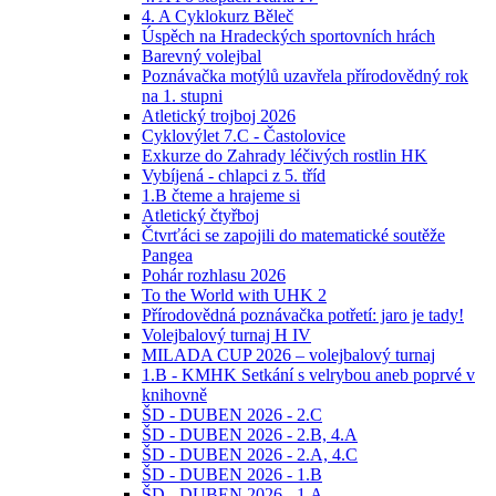
4. A Cyklokurz Běleč
Úspěch na Hradeckých sportovních hrách
Barevný volejbal
Poznávačka motýlů uzavřela přírodovědný rok
na 1. stupni
Atletický trojboj 2026
Cyklovýlet 7.C - Častolovice
Exkurze do Zahrady léčivých rostlin HK
Vybíjená - chlapci z 5. tříd
1.B čteme a hrajeme si
Atletický čtyřboj
Čtvrťáci se zapojili do matematické soutěže
Pangea
Pohár rozhlasu 2026
To the World with UHK 2
Přírodovědná poznávačka potřetí: jaro je tady!
Volejbalový turnaj H IV
MILADA CUP 2026 – volejbalový turnaj
1.B - KMHK Setkání s velrybou aneb poprvé v
knihovně
ŠD - DUBEN 2026 - 2.C
ŠD - DUBEN 2026 - 2.B, 4.A
ŠD - DUBEN 2026 - 2.A, 4.C
ŠD - DUBEN 2026 - 1.B
ŠD - DUBEN 2026 - 1.A