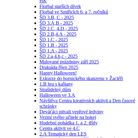
HK
Florbal starších dívek
Florbal ve Smiřicích 6. a 7. ročníků
ŠD 3.B, C - 2025
ŠD 3.A,B - 2025
ŠD 2.C, 4.D - 2025
ŠD 2.B,4.A - 2025
ŠD 1.C - 2025
ŠD 1.B - 2025
ŠD 1.A - 2025
ŠD 2.a,4.b,c - 2025
Malované prázdniny září 2025
Drakiáda říjen 2025
Happy Halloween!
Exkurze do hornického skanzenu v Žacléři
1.B hra s kaštany
Strašidelný dům
Halloween ve 3.A
Návštěva Centra kreativních aktivit a Den časové
schránky
Deváťáci pitvali vepřové ledviny
Vezmi svého učitele na hokej
Hudební pohádka 1. a 2. třídy
Centra aktivit ve 4.C
2.A Tematický den LES