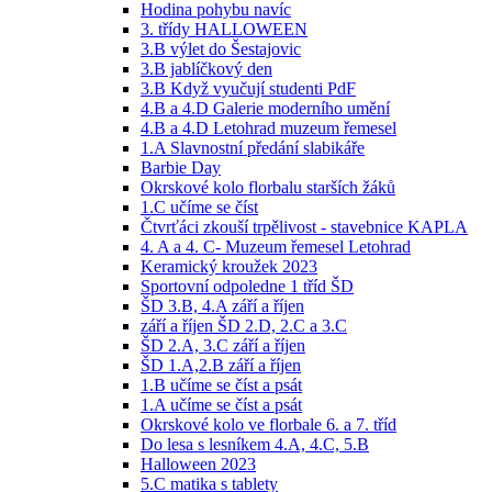
Hodina pohybu navíc
3. třídy HALLOWEEN
3.B výlet do Šestajovic
3.B jablíčkový den
3.B Když vyučují studenti PdF
4.B a 4.D Galerie moderního umění
4.B a 4.D Letohrad muzeum řemesel
1.A Slavnostní předání slabikáře
Barbie Day
Okrskové kolo florbalu starších žáků
1.C učíme se číst
Čtvrťáci zkouší trpělivost - stavebnice KAPLA
4. A a 4. C- Muzeum řemesel Letohrad
Keramický kroužek 2023
Sportovní odpoledne 1 tříd ŠD
ŠD 3.B, 4.A září a říjen
září a říjen ŠD 2.D, 2.C a 3.C
ŠD 2.A, 3.C září a říjen
ŠD 1.A,2.B září a říjen
1.B učíme se číst a psát
1.A učíme se číst a psát
Okrskové kolo ve florbale 6. a 7. tříd
Do lesa s lesníkem 4.A, 4.C, 5.B
Halloween 2023
5.C matika s tablety