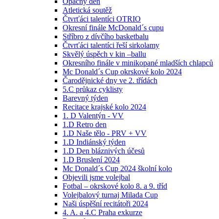
Opačný den
Atletická soutěž
Čtvrťáci talentíci OTRIO
Okresní finále McDonald´s cupu
Stříbro z dívčího basketbalu
Čtvrťáci talentíci řeší sirkolamy
Skvělý úspěch v kin –ballu
Okresního finále v minikopané mladších chlapců
Mc Donald´s Cup okrskové kolo 2024
Čarodějnické dny ve 2. třídách
5.C průkaz cyklisty
Barevný týden
Recitace krajské kolo 2024
1. D Valentýn - VV
1.D Retro den
1.D Naše tělo - PRV + VV
1.D Indiánský týden
1.D Den bláznivých účesů
1.D Bruslení 2024
Mc Donald´s Cup 2024 školní kolo
Objevili jsme volejbal
Fotbal – okrskové kolo 8. a 9. tříd
Volejbalový turnaj Milada Cup
Naši úspěšní recitátoři 2024
4. A. a 4.C Praha exkurze