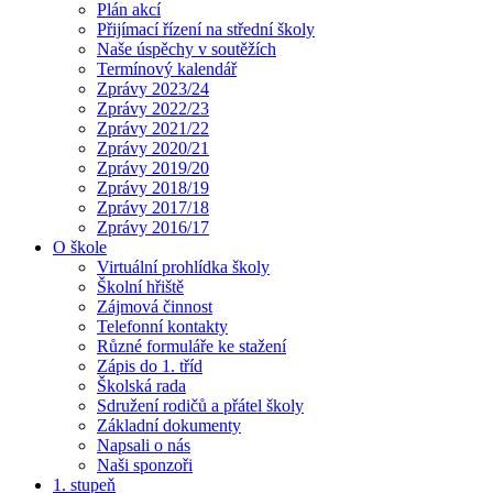
Plán akcí
Přijímací řízení na střední školy
Naše úspěchy v soutěžích
Termínový kalendář
Zprávy 2023/24
Zprávy 2022/23
Zprávy 2021/22
Zprávy 2020/21
Zprávy 2019/20
Zprávy 2018/19
Zprávy 2017/18
Zprávy 2016/17
O škole
Virtuální prohlídka školy
Školní hřiště
Zájmová činnost
Telefonní kontakty
Různé formuláře ke stažení
Zápis do 1. tříd
Školská rada
Sdružení rodičů a přátel školy
Základní dokumenty
Napsali o nás
Naši sponzoři
1. stupeň