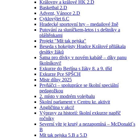
Královny a králové HK 2.D
Basketbal 2.D
Advent, Vánoce 2.D
Cyklovýlet 6.C
Hradecké sportovní hry – medailové žně
Putování za sluníčkem-letos i s deštníky a
pláštěnkami
Projekt "Mít tak pejska"
Beseda s hokejisty Hradce Králové přilákala
desítky žáků
Šatna pro dívky v novém kabátě – díky panu
školníkovi!
Exkurze do Berlína s žáky 8. a 9. tříd
Exkurze Pce SPŠCH
Mistr dílny 2025
Prvňáčci – spolupráce se školní speciální
pedagožkou
2. místo v modrém volejbalu
Školní parlament v Centru kr. aktivit
Angličtina v akci!
Výpravy za historií: školní exkurze napříč
ročníky
Severní vítr je krutý a nezapomíná – McDonald´s
B
Mít tak pejska 5.B a 5.D