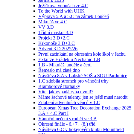
Jarmark 2025
Ježíškova vnoučata ze 4.C
To the World with UHK
Výprava 5.A a 5.C na zámek Loučeň
Mikuláš ve 4.C
VV 3.D
Třídní maskot 3.D
Projekt 3.D+2.C
Krkonoše 3.D+3.C
Advent 3.D 2025/26
První zacinkání na okresním kole škol v šachu
Exkurze Hrádek u Nechanic 1.B
1.B - Mikuláš, andělé a čerti
Řemeslo má zlaté dno
Návštěva 8.A v Labské SOŠ a SOU Pardubice
1.C zdobila stromek pro vánoční trhy
Bramborové florbalky
Víte, jak vypadá ryba uvnitř?
Máme šachové talenty, jen se ještě musí narodit
Zdobení adventních věnců v 1.C
European Xmas Tree Decoration Exchange 2025
3.A + 4.C Part I
Vánoční pečení s rodiči ve 3.B
Okresní finále - 6.+7.+(8.) tříd
Návštěva 6.C v hokejovém klubu Mountfield