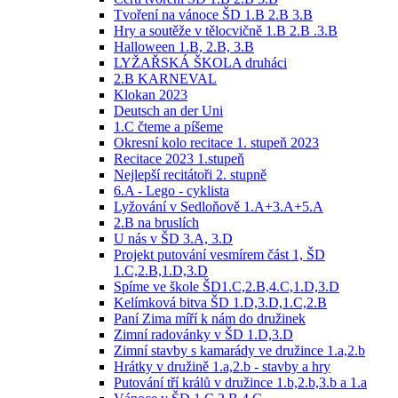
Tvoření na vánoce ŠD 1.B 2.B 3.B
Hry a soutěže v tělocvičně 1.B 2.B .3.B
Halloween 1.B, 2.B, 3.B
LYŽAŘSKÁ ŠKOLA druháci
2.B KARNEVAL
Klokan 2023
Deutsch an der Uni
1.C čteme a píšeme
Okresní kolo recitace 1. stupeň 2023
Recitace 2023 1.stupeň
Nejlepší recitátoři 2. stupně
6.A - Lego - cyklista
Lyžování v Sedloňově 1.A+3.A+5.A
2.B na bruslích
U nás v ŠD 3.A, 3.D
Projekt putování vesmírem část 1, ŠD
1.C,2.B,1.D,3.D
Spíme ve škole ŠD1.C,2.B,4.C,1.D,3.D
Kelímková bitva ŠD 1.D,3.D,1.C,2.B
Paní Zima míří k nám do družinek
Zimní radovánky v ŠD 1.D,3.D
Zimní stavby s kamarády ve družince 1.a,2.b
Hrátky v družině 1.a,2.b - stavby a hry
Putování tří králů v družince 1.b,2.b,3.b a 1.a