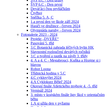
ŠVP 6.C - Den druhý
ŠVP 6.C - Den první
Deváťáci čtou prvňáčkům
Čtyřboj
Sněžka 5. A, C
1.a první den ve škole září 2024
Hasiči ve družince - červen 2024
Olympiáda naruby - červen 2024
Fotogalerie 2023 - 2024
Projekt „DVEŘE“
Pasování 5. tříd
3.C Botanická zahrada léčivých bylin HK
Slavnostní rozloučení devátých ročníků
3.C a tvoření a rautík na závěr 3. třídy
4. A a 4. C - Megabrouci, Kuňka a Hrajme si i
hlavou
Robot Loona
Třídnická hodina v 5.C
4.C cyklovýlet 2024
4.A Cyklokurz Běleč 2024
Okresní finále Atletického trojboje 4. -5. tříd
Vernisáž 2024
3. místo v krajském finále ligy škol v orientačním
běhu
1.A si užila den v pyžamu