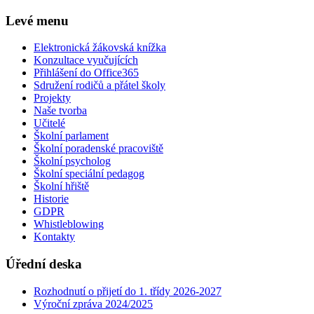
Levé menu
Elektronická žákovská knížka
Konzultace vyučujících
Přihlášení do Office365
Sdružení rodičů a přátel školy
Projekty
Naše tvorba
Učitelé
Školní parlament
Školní poradenské pracoviště
Školní psycholog
Školní speciální pedagog
Školní hřiště
Historie
GDPR
Whistleblowing
Kontakty
Úřední deska
Rozhodnutí o přijetí do 1. třídy 2026-2027
Výroční zpráva 2024/2025