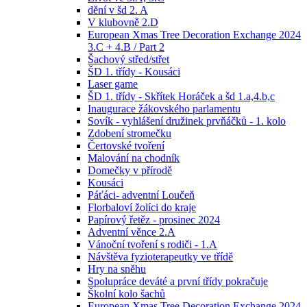
dění v šd 2. A
V klubovně 2.D
European Xmas Tree Decoration Exchange 2024
3.C + 4.B / Part 2
Šachový střed/střet
ŠD 1. třídy - Kousáci
Laser game
ŠD 1. třídy - Skřítek Horáček a šd 1.a,4.b,c
Inaugurace žákovského parlamentu
Sovík - vyhlášení družinek prvňáčků - 1. kolo
Zdobení stromečku
Čertovské tvoření
Malování na chodník
Domečky v přírodě
Kousáci
Páťáci- adventní Loučeň
Florbaloví žolíci do kraje
Papírový řetěz - prosinec 2024
Adventní věnce 2.A
Vánoční tvoření s rodiči - 1.A
Návštěva fyzioterapeutky ve třídě
Hry na sněhu
Spolupráce deváté a první třídy pokračuje
Školní kolo šachů
European Xmas Tree Decoration Exchange 2024