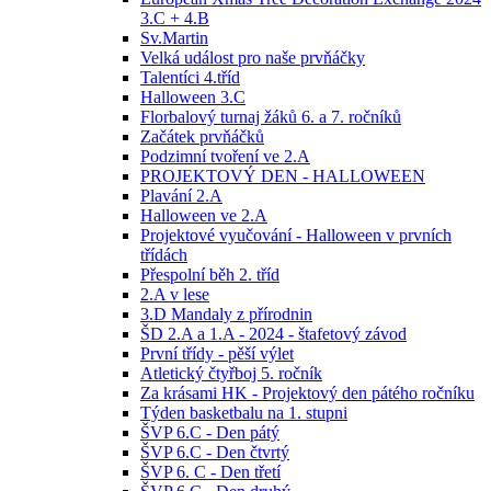
3.C + 4.B
Sv.Martin
Velká událost pro naše prvňáčky
Talentíci 4.tříd
Halloween 3.C
Florbalový turnaj žáků 6. a 7. ročníků
Začátek prvňáčků
Podzimní tvoření ve 2.A
PROJEKTOVÝ DEN - HALLOWEEN
Plavání 2.A
Halloween ve 2.A
Projektové vyučování - Halloween v prvních
třídách
Přespolní běh 2. tříd
2.A v lese
3.D Mandaly z přírodnin
ŠD 2.A a 1.A - 2024 - štafetový závod
První třídy - pěší výlet
Atletický čtyřboj 5. ročník
Za krásami HK - Projektový den pátého ročníku
Týden basketbalu na 1. stupni
ŠVP 6.C - Den pátý
ŠVP 6.C - Den čtvrtý
ŠVP 6. C - Den třetí