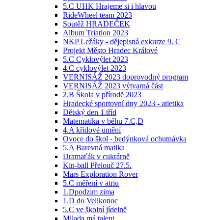
5.C UHK Hrajeme si i hlavou
RideWheel team 2023
Soutěž HRADEČEK
Album Triatlon 2023
NKP Ležáky - dějepisná exkurze 9. C
Projekt Město Hradec Králové
5.C Cyklovýlet 2023
4.C cyklovýlet 2023
VERNISÁŽ 2023 doprovodný program
VERNISÁŽ 2023 výtvarná část
2.B Škola v přírodě 2023
Hradecké sportovní dny 2023 - atletika
Dětský den 1.tříd
Matematika v běhu 7.C,D
4.A křídové umění
Ovoce do škol - bedýnková ochutnávka
5.A Barevná matika
Dramaťák v cukrárně
Kin-ball Přelouč 27.5.
Mars Exploration Rover
5.C měření v atriu
1.Dpodzim zima
1.D do Velikonoc
5.C ve školní jídelně
Milada má talent