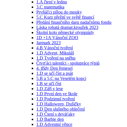
1.A čtení v lednu
3.C matematika
Prvňáčci píšou do mouky
5.C Kurz přežití ve světě financí
Předání finančního daru nadačnímu fondu
Láska rohatá dramat.kroužek 2023
Školní kolo německé olympiády
1D +1A Vánoční ZOO
Jarmark 2023
4.B Vánoční tvoření
1.D Advent, Mikuláš
1.D Tvoření na sněhu
Čtvrťáci talentíci - spolupráce týmů
4. třídy Den řemesel
1.D se učí číst a psát
5.B a 5.C na Veselém kopci
1.B se učí číst
1.D Září v lese
1.D První den ve škole
1.D Podzimní tvoření
1.D Halloween, Dušičky
1.D Den slušného oblečení
1.D Čtení s deváťaky
1.D Barbie den
1.D Adventní věnce