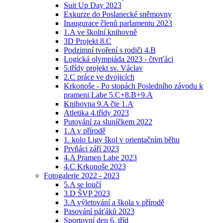
Suit Up Day 2023
Exkurze do Poslanecké sněmovny
Inaugurace členů parlamentu 2023
1.A ve školní knihovně
3D Projekt 8.C
Podzimní tvoření s rodiči 4.B
Logická olympiáda 2023 - čtvrťáci
5.třídy projekt sv. Václav
2.C práce ve dvojicích
Krkonoše - Po stopách Posledního závodu k
prameni Labe 5.C+8.B+9.A
Knihovna 9.A čte 1.A
Atletika 4.třídy 2023
Putování za sluníčkem 2022
1.A v přírodě
1. kolo Ligy škol v orientačním běhu
Prvňáci září 2023
4.A Pramen Labe 2023
4.C Krkonoše 2023
Fotogalerie 2022 - 2023
5.A se loučí
3.D ŠVP 2023
3.A výletování a škola v přírodě
Pasování páťáků 2023
Sportovní den 6. tříd