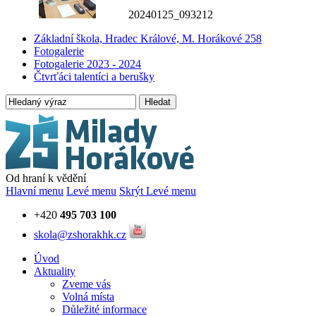
20240125_093212
Základní škola, Hradec Králové, M. Horákové 258
Fotogalerie
Fotogalerie 2023 - 2024
Čtvrťáci talentíci a berušky
Hledat
Od hraní k vědění
Hlavní menu
Levé menu
Skrýt Levé menu
+420
495 703 100
skola@zshorakhk.cz
Úvod
Aktuality
Zveme vás
Volná místa
Důležité informace