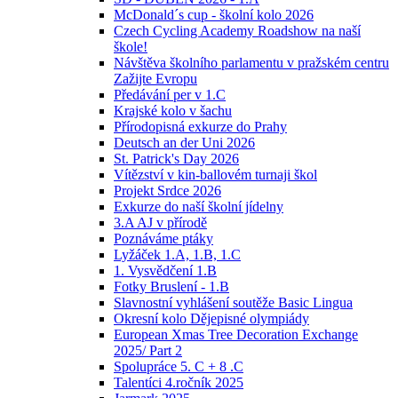
McDonald´s cup - školní kolo 2026
Czech Cycling Academy Roadshow na naší
škole!
Návštěva školního parlamentu v pražském centru
Zažijte Evropu
Předávání per v 1.C
Krajské kolo v šachu
Přírodopisná exkurze do Prahy
Deutsch an der Uni 2026
St. Patrick's Day 2026
Vítězství v kin-ballovém turnaji škol
Projekt Srdce 2026
Exkurze do naší školní jídelny
3.A AJ v přírodě
Poznáváme ptáky
Lyžáček 1.A, 1.B, 1.C
1. Vysvědčení 1.B
Fotky Bruslení - 1.B
Slavnostní vyhlášení soutěže Basic Lingua
Okresní kolo Dějepisné olympiády
European Xmas Tree Decoration Exchange
2025/ Part 2
Spolupráce 5. C + 8 .C
Talentíci 4.ročník 2025