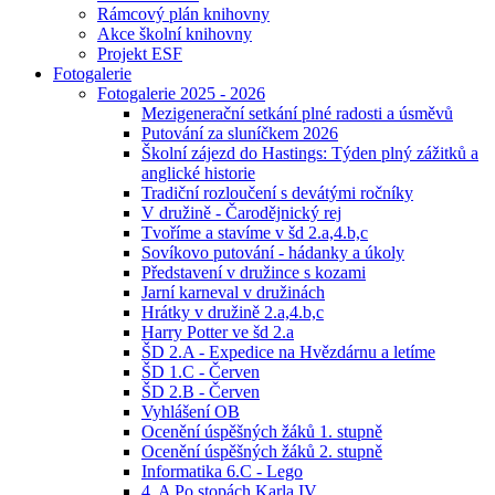
Rámcový plán knihovny
Akce školní knihovny
Projekt ESF
Fotogalerie
Fotogalerie 2025 - 2026
Mezigenerační setkání plné radosti a úsměvů
Putování za sluníčkem 2026
Školní zájezd do Hastings: Týden plný zážitků a
anglické historie
Tradiční rozloučení s devátými ročníky
V družině - Čarodějnický rej
Tvoříme a stavíme v šd 2.a,4.b,c
Sovíkovo putování - hádanky a úkoly
Představení v družince s kozami
Jarní karneval v družinách
Hrátky v družině 2.a,4.b,c
Harry Potter ve šd 2.a
ŠD 2.A - Expedice na Hvězdárnu a letíme
ŠD 1.C - Červen
ŠD 2.B - Červen
Vyhlášení OB
Ocenění úspěšných žáků 1. stupně
Ocenění úspěšných žáků 2. stupně
Informatika 6.C - Lego
4. A Po stopách Karla IV