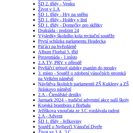
ŠD 2. třídy - Venku
Život v 1.A
ŠD 1. třídy - Hry na sněhu
ŠD 1. třídy - Hrátky v listí
ŠD 1. třídy - Domečky pro skřítky
Drakiáda - podzim 24
Výsledky školního kola recitační soutěže
První schůzka parlamentu Hradecka
Páťáci na hvězdárně
Album Florbal 5. tříd
Prezentiáda - 1.místo
2.A TV, PRV v přírodě
Prvňáčci trénují slabiky psaním do mouky
3. místo - Soutěž o zdobení vánočních stromků
na Velkém náměstí
Návštěva školních parlamentů ZŠ Kukleny a ZŠ
Jiráskovo náměstí
2.A - Čtenářské deníky
Jarmark 2024 – tradiční adventní akce naší školy
Krajská brambora z florbalu
Ježíškova vnoučata ze 3.C rozdávala radost
2.A - Advent
ŠD 1. třídy - Ježkoviny
Soutěž o Nejhezčí Vánoční Dveře
Život ve 3.A, 3.C