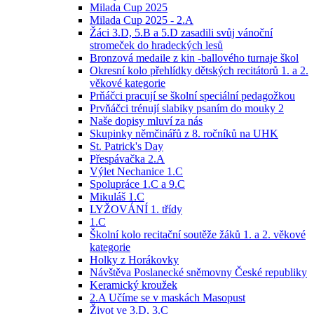
Milada Cup 2025
Milada Cup 2025 - 2.A
Žáci 3.D, 5.B a 5.D zasadili svůj vánoční
stromeček do hradeckých lesů
Bronzová medaile z kin -ballového turnaje škol
Okresní kolo přehlídky dětských recitátorů 1. a 2.
věkové kategorie
Prňáčci pracují se školní speciální pedagožkou
Prvňáčci trénují slabiky psaním do mouky 2
Naše dopisy mluví za nás
Skupinky němčinářů z 8. ročníků na UHK
St. Patrick's Day
Přespávačka 2.A
Výlet Nechanice 1.C
Spolupráce 1.C a 9.C
Mikuláš 1.C
LYŽOVÁNÍ 1. třídy
1.C
Školní kolo recitační soutěže žáků 1. a 2. věkové
kategorie
Holky z Horákovky
Návštěva Poslanecké sněmovny České republiky
Keramický kroužek
2.A Učíme se v maskách Masopust
Život ve 3.D, 3.C