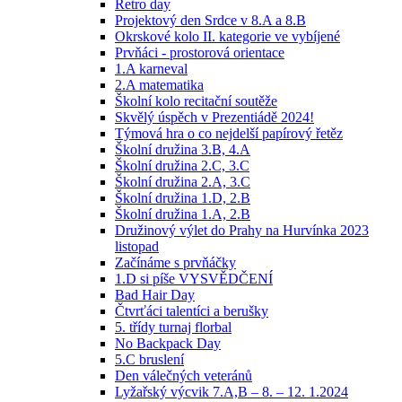
Retro day
Projektový den Srdce v 8.A a 8.B
Okrskové kolo II. kategorie ve vybíjené
Prvňáci - prostorová orientace
1.A karneval
2.A matematika
Školní kolo recitační soutěže
Skvělý úspěch v Prezentiádě 2024!
Týmová hra o co nejdelší papírový řetěz
Školní družina 3.B, 4.A
Školní družina 2.C, 3.C
Školní družina 2.A, 3.C
Školní družina 1.D, 2.B
Školní družina 1.A, 2.B
Družinový výlet do Prahy na Hurvínka 2023
listopad
Začínáme s prvňáčky
1.D si píše VYSVĚDČENÍ
Bad Hair Day
Čtvrťáci talentíci a berušky
5. třídy turnaj florbal
No Backpack Day
5.C bruslení
Den válečných veteránů
Lyžařský výcvik 7.A,B – 8. – 12. 1.2024