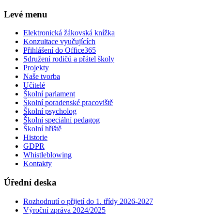
Levé menu
Elektronická žákovská knížka
Konzultace vyučujících
Přihlášení do Office365
Sdružení rodičů a přátel školy
Projekty
Naše tvorba
Učitelé
Školní parlament
Školní poradenské pracoviště
Školní psycholog
Školní speciální pedagog
Školní hřiště
Historie
GDPR
Whistleblowing
Kontakty
Úřední deska
Rozhodnutí o přijetí do 1. třídy 2026-2027
Výroční zpráva 2024/2025