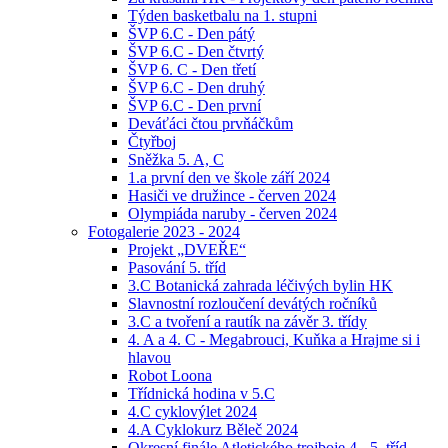
Týden basketbalu na 1. stupni
ŠVP 6.C - Den pátý
ŠVP 6.C - Den čtvrtý
ŠVP 6. C - Den třetí
ŠVP 6.C - Den druhý
ŠVP 6.C - Den první
Deváťáci čtou prvňáčkům
Čtyřboj
Sněžka 5. A, C
1.a první den ve škole září 2024
Hasiči ve družince - červen 2024
Olympiáda naruby - červen 2024
Fotogalerie 2023 - 2024
Projekt „DVEŘE“
Pasování 5. tříd
3.C Botanická zahrada léčivých bylin HK
Slavnostní rozloučení devátých ročníků
3.C a tvoření a rautík na závěr 3. třídy
4. A a 4. C - Megabrouci, Kuňka a Hrajme si i
hlavou
Robot Loona
Třídnická hodina v 5.C
4.C cyklovýlet 2024
4.A Cyklokurz Běleč 2024
Okresní finále Atletického trojboje 4. -5. tříd