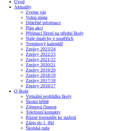
Úvod
Aktuality
Zveme vás
Volná místa
Důležité informace
Plán akcí
Přijímací řízení na střední školy
Naše úspěchy v soutěžích
Termínový kalendář
Zprávy 2023/24
Zprávy 2022/23
Zprávy 2021/22
Zprávy 2020/21
Zprávy 2019/20
Zprávy 2018/19
Zprávy 2017/18
Zprávy 2016/17
O škole
Virtuální prohlídka školy
Školní hřiště
Zájmová činnost
Telefonní kontakty
Různé formuláře ke stažení
Zápis do 1. tříd
Školská rada