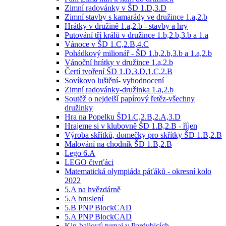
Zimní radovánky v ŠD 1.D,3.D
Zimní stavby s kamarády ve družince 1.a,2.b
Hrátky v družině 1.a,2.b - stavby a hry
Putování tří králů v družince 1.b,2.b,3.b a 1.a
Vánoce v ŠD 1.C,2.B,4.C
Pohádkový milionář - ŠD 1.b,2.b,3.b a 1.a,2.b
Vánoční hrátky v družince 1.a,2.b
Čertí tvoření ŠD 1.D,3.D,1.C,2.B
Sovíkovo luštění- vyhodnocení
Zimní radovánky-družinka 1.a,2.b
Soutěž o nejdelší papírový řetěz-všechny
družinky
Hra na Popelku ŠD1.C,2.B,2.A,3.D
Hrajeme si v klubovně ŠD 1.B,2.B - říjen
Výroba skřítků, domečky pro skřítky ŠD 1.B,2.B
Malování na chodník ŠD 1.B,2.B
Lego 6.A
LEGO čtvrťáci
Matematická olympiáda páťáků - okresní kolo
2022
5.A na hvězdárně
5.A bruslení
5.B PNP BlockCAD
5.A PNP BlockCAD
Kin-ballový turnaj v Pardubicích