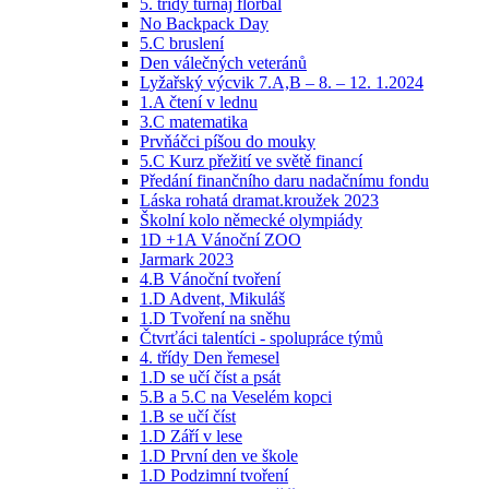
5. třídy turnaj florbal
No Backpack Day
5.C bruslení
Den válečných veteránů
Lyžařský výcvik 7.A,B – 8. – 12. 1.2024
1.A čtení v lednu
3.C matematika
Prvňáčci píšou do mouky
5.C Kurz přežití ve světě financí
Předání finančního daru nadačnímu fondu
Láska rohatá dramat.kroužek 2023
Školní kolo německé olympiády
1D +1A Vánoční ZOO
Jarmark 2023
4.B Vánoční tvoření
1.D Advent, Mikuláš
1.D Tvoření na sněhu
Čtvrťáci talentíci - spolupráce týmů
4. třídy Den řemesel
1.D se učí číst a psát
5.B a 5.C na Veselém kopci
1.B se učí číst
1.D Září v lese
1.D První den ve škole
1.D Podzimní tvoření