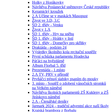
Holky z Horákovky
Návštěva Poslanecké sněmovny České republiky
Keramický kroužek
2.A Učíme se v maskách Masopust
Život ve 3.D, 3.C
ŠD 2. třídy - Venku
Život v 1.A
ŠD 1. třídy - Hry na sněhu
ŠD 1. třídy - Hrátky v listí
ŠD 1. třídy - Domečky pro skřítky
Drakiáda - podzim 24
Výsledky školního kola recitační soutěže
První schůzka parlamentu Hradecka
Páťáci na hvězdárně
Album Florbal 5. tříd
Prezentiáda - 1.místo
2.A TV, PRV v přírodě
Prvňáčci trénují slabiky psaním do mouky
3. místo - Soutěž o zdobení vánočních stromků
na Velkém náměstí
Návštěva školních parlamentů ZŠ Kukleny a ZŠ
Jiráskovo náměstí
2.A - Čtenářské deníky
Jarmark 2024 – tradiční adventní akce naší školy
Krajská brambora z florbalu