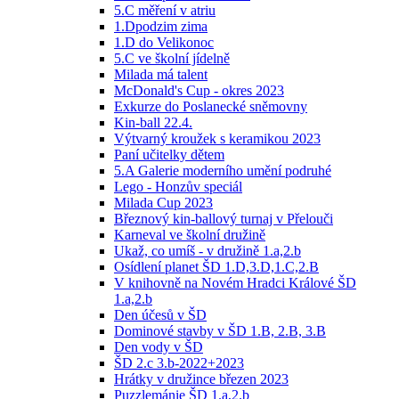
5.C měření v atriu
1.Dpodzim zima
1.D do Velikonoc
5.C ve školní jídelně
Milada má talent
McDonald's Cup - okres 2023
Exkurze do Poslanecké sněmovny
Kin-ball 22.4.
Výtvarný kroužek s keramikou 2023
Paní učitelky dětem
5.A Galerie moderního umění podruhé
Lego - Honzův speciál
Milada Cup 2023
Březnový kin-ballový turnaj v Přelouči
Karneval ve školní družině
Ukaž, co umíš - v družině 1.a,2.b
Osídlení planet ŠD 1.D,3.D,1.C,2.B
V knihovně na Novém Hradci Králové ŠD
1.a,2.b
Den účesů v ŠD
Dominové stavby v ŠD 1.B, 2.B, 3.B
Den vody v ŠD
ŠD 2.c 3.b-2022+2023
Hrátky v družince březen 2023
Puzzlemánie ŠD 1.a,2.b