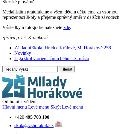
Slezské plovárně.
Medailistům gratulujeme a všem dětem děkujeme za vzornou
reprezentaci školy a přejeme správný směr v dalších závodech.
Výsledky a fotografie naleznete
zde
.
zpráva p. uč. Kronikové
Základní škola, Hradec Králové, M. Horákové 258
Novinky
Liga škol v orientačním běhu – 3. místo
Hledat
Od hraní k vědění
Hlavní menu
Levé menu
Skrýt Levé menu
+420
495 703 100
skola@zshorakhk.cz