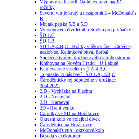
Výpravy za historií: školní exkurze napříč
ročníky
Severní vítr je krutý a nezapomíná – McDonald´s
B
Mít tak pejska 5.B a 5.D
Vyhodnocení čtvrtletního Sovíka pro prvňáčky
ŠD 1.C
ŠD 1.B
ŠD 1.A,4.B,C - Hrátky v tělocvičně - Člověče,
nezlob se, Kelímková bitva, florbal
Společné tvoření družinkového jarního stromu
Knihovna na Novém Hradci - U Labutě
Karnevalové veselení v 1.A,4.B,C
Jo puzzle, to nás baví - ŠD 1.A, 4.B,C
Čarodějnický rej odpoledne v družince
30.4.2025
2.D - Vycházka na Plachtu
2.D - Nocování
2.D - Karneval
2D - Hraní venku
Čarodky ve ŠD na Horákovce
Okresní kolo ve volejbal dívek
Čarodějnice na Horákovce
McDonald's cup - okrskové kolo
Beseda s exekutorem