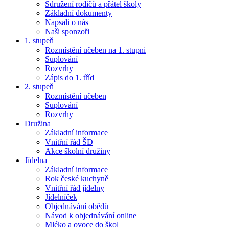
Sdružení rodičů a přátel školy
Základní dokumenty
Napsali o nás
Naši sponzoři
1. stupeň
Rozmístění učeben na 1. stupni
Suplování
Rozvrhy
Zápis do 1. tříd
2. stupeň
Rozmístění učeben
Suplování
Rozvrhy
Družina
Základní informace
Vnitřní řád ŠD
Akce školní družiny
Jídelna
Základní informace
Rok české kuchyně
Vnitřní řád jídelny
Jídelníček
Objednávání obědů
Návod k objednávání online
Mléko a ovoce do škol