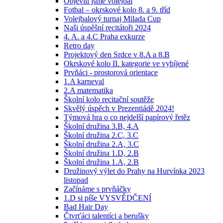
Objevili jsme volejbal
Fotbal – okrskové kolo 8. a 9. tříd
Volejbalový turnaj Milada Cup
Naši úspěšní recitátoři 2024
4. A. a 4.C Praha exkurze
Retro day
Projektový den Srdce v 8.A a 8.B
Okrskové kolo II. kategorie ve vybíjené
Prvňáci - prostorová orientace
1.A karneval
2.A matematika
Školní kolo recitační soutěže
Skvělý úspěch v Prezentiádě 2024!
Týmová hra o co nejdelší papírový řetěz
Školní družina 3.B, 4.A
Školní družina 2.C, 3.C
Školní družina 2.A, 3.C
Školní družina 1.D, 2.B
Školní družina 1.A, 2.B
Družinový výlet do Prahy na Hurvínka 2023
listopad
Začínáme s prvňáčky
1.D si píše VYSVĚDČENÍ
Bad Hair Day
Čtvrťáci talentíci a berušky