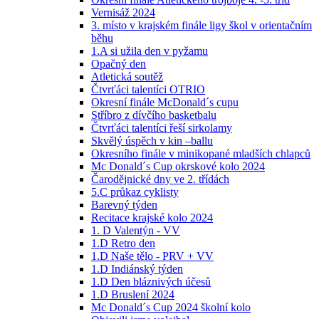
Vernisáž 2024
3. místo v krajském finále ligy škol v orientačním
běhu
1.A si užila den v pyžamu
Opačný den
Atletická soutěž
Čtvrťáci talentíci OTRIO
Okresní finále McDonald´s cupu
Stříbro z dívčího basketbalu
Čtvrťáci talentíci řeší sirkolamy
Skvělý úspěch v kin –ballu
Okresního finále v minikopané mladších chlapců
Mc Donald´s Cup okrskové kolo 2024
Čarodějnické dny ve 2. třídách
5.C průkaz cyklisty
Barevný týden
Recitace krajské kolo 2024
1. D Valentýn - VV
1.D Retro den
1.D Naše tělo - PRV + VV
1.D Indiánský týden
1.D Den bláznivých účesů
1.D Bruslení 2024
Mc Donald´s Cup 2024 školní kolo