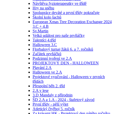
Návštěva fyzioterapeutky ve třídě
Hry na sněhu
Spolupráce deváté a první třídy pokračuje
Školní kolo šachů
European Xmas Tree Decoration Exchange 2024
3.C + 4.B
Sv.Martin
Velká událost pro naše prvňáčky
Talentíci 4.tříd
Halloween 3.C
Florbalový turnaj žáků 6. a 7. ročníků
Začátek prvňáčků
Podzimní tvoření ve 2.A
PROJEKTOVÝ DEN - HALLOWEEN
Plavání 2.A
Halloween ve 2.A
Projektové vyučování - Halloween v prvních
třídách
Přespolní běh 2. tříd
2.A v lese
3.D Mandaly z přírodnin
ŠD 2.A a 1.A - 2024 - štafetový závod
První třídy - pěší výlet
Atletický čtyřboj 5. ročník
Za krásami HK - Projektový den pátého ročníku