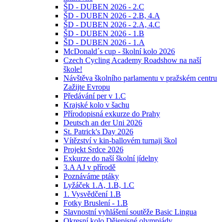
ŠD - DUBEN 2026 - 2.C
ŠD - DUBEN 2026 - 2.B, 4.A
ŠD - DUBEN 2026 - 2.A, 4.C
ŠD - DUBEN 2026 - 1.B
ŠD - DUBEN 2026 - 1.A
McDonald´s cup - školní kolo 2026
Czech Cycling Academy Roadshow na naší
škole!
Návštěva školního parlamentu v pražském centru
Zažijte Evropu
Předávání per v 1.C
Krajské kolo v šachu
Přírodopisná exkurze do Prahy
Deutsch an der Uni 2026
St. Patrick's Day 2026
Vítězství v kin-ballovém turnaji škol
Projekt Srdce 2026
Exkurze do naší školní jídelny
3.A AJ v přírodě
Poznáváme ptáky
Lyžáček 1.A, 1.B, 1.C
1. Vysvědčení 1.B
Fotky Bruslení - 1.B
Slavnostní vyhlášení soutěže Basic Lingua
Okresní kolo Dějepisné olympiády