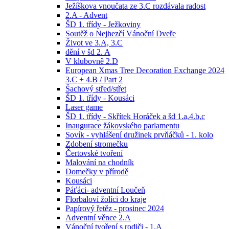
Ježíškova vnoučata ze 3.C rozdávala radost
2.A - Advent
ŠD 1. třídy - Ježkoviny
Soutěž o Nejhezčí Vánoční Dveře
Život ve 3.A, 3.C
dění v šd 2. A
V klubovně 2.D
European Xmas Tree Decoration Exchange 2024
3.C + 4.B / Part 2
Šachový střed/střet
ŠD 1. třídy - Kousáci
Laser game
ŠD 1. třídy - Skřítek Horáček a šd 1.a,4.b,c
Inaugurace žákovského parlamentu
Sovík - vyhlášení družinek prvňáčků - 1. kolo
Zdobení stromečku
Čertovské tvoření
Malování na chodník
Domečky v přírodě
Kousáci
Páťáci- adventní Loučeň
Florbaloví žolíci do kraje
Papírový řetěz - prosinec 2024
Adventní věnce 2.A
Vánoční tvoření s rodiči - 1.A