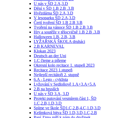
U nás v ŠD 2.A,3.D
Dění v ŠD 1.B 2.B .3.B
Hvězdárna ŠD 2.A,3.D
V lesoparku ŠD 2.A,3.D
Čertí tvoření ŠD 1.B 2.B 3.B
Tvoření na vánoce ŠD 1.B 2.B 3.B
Hry a soutěže v tělocvičně 1.B 2.B .3.B
Halloween 1.B, 2.B, 3.B
LYŽAŘSKÁ ŠKOLA druháci
2.B KARNEVAL
Klokan 2023
Deutsch an der Uni
1.C čteme a píšeme
Okresní kolo recitace 1. stupeň 2023
Recitace 2023 1.stupeň
Nejlepší recitátoři 2. stupně
6.A - Lego - cyklista
Lyžování v Sedloňově 1.A+3.A+5.A
2.B na bruslích
U nás v ŠD 3.A, 3.D
Projekt putování vesmírem část 1, ŠD
1.C,2.B,1.D,3.D
Spíme ve škole ŠD1.C,2.B,4.C,1.D,3.D
Kelímková bitva ŠD 1.D,3.D,1.C,2.B
Paní Zima míří k nám do družinek