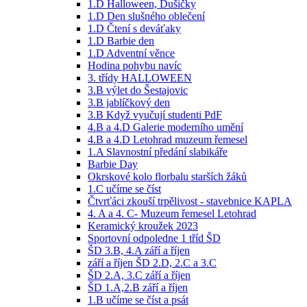
1.D Halloween, Dušičky
1.D Den slušného oblečení
1.D Čtení s deváťaky
1.D Barbie den
1.D Adventní věnce
Hodina pohybu navíc
3. třídy HALLOWEEN
3.B výlet do Šestajovic
3.B jablíčkový den
3.B Když vyučují studenti PdF
4.B a 4.D Galerie moderního umění
4.B a 4.D Letohrad muzeum řemesel
1.A Slavnostní předání slabikáře
Barbie Day
Okrskové kolo florbalu starších žáků
1.C učíme se číst
Čtvrťáci zkouší trpělivost - stavebnice KAPLA
4. A a 4. C- Muzeum řemesel Letohrad
Keramický kroužek 2023
Sportovní odpoledne 1 tříd ŠD
ŠD 3.B, 4.A září a říjen
září a říjen ŠD 2.D, 2.C a 3.C
ŠD 2.A, 3.C září a říjen
ŠD 1.A,2.B září a říjen
1.B učíme se číst a psát