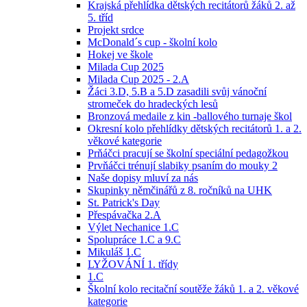
Krajská přehlídka dětských recitátorů žáků 2. až
5. tříd
Projekt srdce
McDonald´s cup - školní kolo
Hokej ve škole
Milada Cup 2025
Milada Cup 2025 - 2.A
Žáci 3.D, 5.B a 5.D zasadili svůj vánoční
stromeček do hradeckých lesů
Bronzová medaile z kin -ballového turnaje škol
Okresní kolo přehlídky dětských recitátorů 1. a 2.
věkové kategorie
Prňáčci pracují se školní speciální pedagožkou
Prvňáčci trénují slabiky psaním do mouky 2
Naše dopisy mluví za nás
Skupinky němčinářů z 8. ročníků na UHK
St. Patrick's Day
Přespávačka 2.A
Výlet Nechanice 1.C
Spolupráce 1.C a 9.C
Mikuláš 1.C
LYŽOVÁNÍ 1. třídy
1.C
Školní kolo recitační soutěže žáků 1. a 2. věkové
kategorie