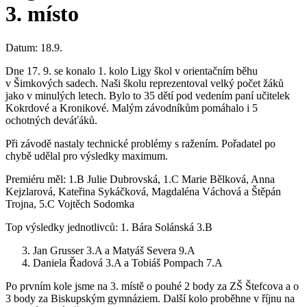
3. místo
Datum:
18.9.
Dne 17. 9. se konalo 1. kolo Ligy škol v orientačním běhu
v Šimkových sadech. Naši školu reprezentoval velký počet žáků
jako v minulých letech. Bylo to 35 dětí pod vedením paní učitelek
Kokrdové a Kronikové. Malým závodníkům pomáhalo i 5
ochotných deváťáků.
Při závodě nastaly technické problémy s ražením. Pořadatel po
chybě udělal pro výsledky maximum.
Premiéru měl: 1.B Julie Dubrovská, 1.C Marie Bělková, Anna
Kejzlarová, Kateřina Sykáčková, Magdaléna Váchová a Štěpán
Trojna, 5.C Vojtěch Sodomka
Top výsledky jednotlivců: 1. Bára Solánská 3.B
Jan Grusser 3.A a Matyáš Severa 9.A
Daniela Řadová 3.A a Tobiáš Pompach 7.A
Po prvním kole jsme na 3. místě o pouhé 2 body za ZŠ Štefcova a o
3 body za Biskupským gymnáziem. Další kolo proběhne v říjnu na