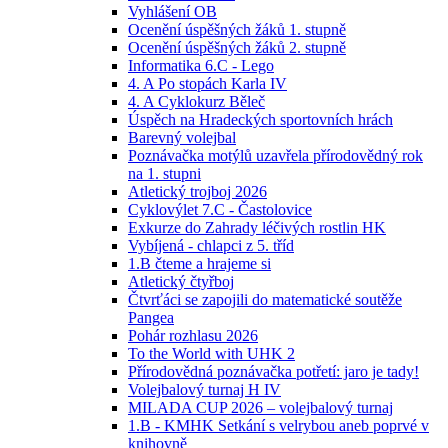
Vyhlášení OB
Ocenění úspěšných žáků 1. stupně
Ocenění úspěšných žáků 2. stupně
Informatika 6.C - Lego
4. A Po stopách Karla IV
4. A Cyklokurz Běleč
Úspěch na Hradeckých sportovních hrách
Barevný volejbal
Poznávačka motýlů uzavřela přírodovědný rok
na 1. stupni
Atletický trojboj 2026
Cyklovýlet 7.C - Častolovice
Exkurze do Zahrady léčivých rostlin HK
Vybíjená - chlapci z 5. tříd
1.B čteme a hrajeme si
Atletický čtyřboj
Čtvrťáci se zapojili do matematické soutěže
Pangea
Pohár rozhlasu 2026
To the World with UHK 2
Přírodovědná poznávačka potřetí: jaro je tady!
Volejbalový turnaj H IV
MILADA CUP 2026 – volejbalový turnaj
1.B - KMHK Setkání s velrybou aneb poprvé v
knihovně