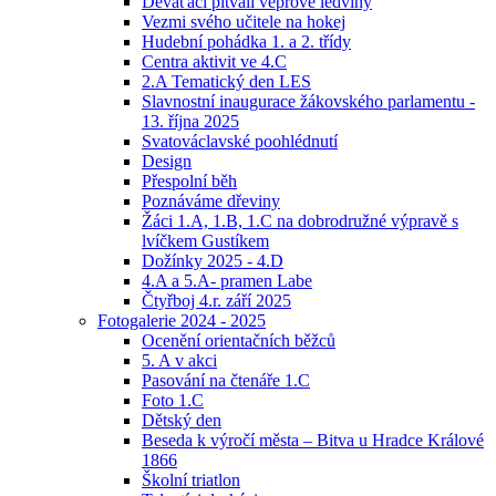
Deváťáci pitvali vepřové ledviny
Vezmi svého učitele na hokej
Hudební pohádka 1. a 2. třídy
Centra aktivit ve 4.C
2.A Tematický den LES
Slavnostní inaugurace žákovského parlamentu -
13. října 2025
Svatováclavské poohlédnutí
Design
Přespolní běh
Poznáváme dřeviny
Žáci 1.A, 1.B, 1.C na dobrodružné výpravě s
lvíčkem Gustíkem
Dožínky 2025 - 4.D
4.A a 5.A- pramen Labe
Čtyřboj 4.r. září 2025
Fotogalerie 2024 - 2025
Ocenění orientačních běžců
5. A v akci
Pasování na čtenáře 1.C
Foto 1.C
Dětský den
Beseda k výročí města – Bitva u Hradce Králové
1866
Školní triatlon