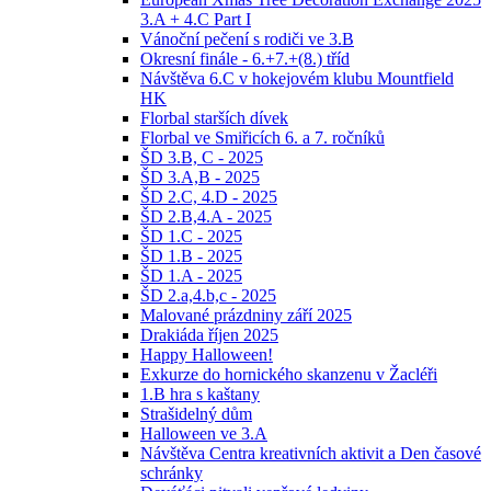
3.A + 4.C Part I
Vánoční pečení s rodiči ve 3.B
Okresní finále - 6.+7.+(8.) tříd
Návštěva 6.C v hokejovém klubu Mountfield
HK
Florbal starších dívek
Florbal ve Smiřicích 6. a 7. ročníků
ŠD 3.B, C - 2025
ŠD 3.A,B - 2025
ŠD 2.C, 4.D - 2025
ŠD 2.B,4.A - 2025
ŠD 1.C - 2025
ŠD 1.B - 2025
ŠD 1.A - 2025
ŠD 2.a,4.b,c - 2025
Malované prázdniny září 2025
Drakiáda říjen 2025
Happy Halloween!
Exkurze do hornického skanzenu v Žacléři
1.B hra s kaštany
Strašidelný dům
Halloween ve 3.A
Návštěva Centra kreativních aktivit a Den časové
schránky