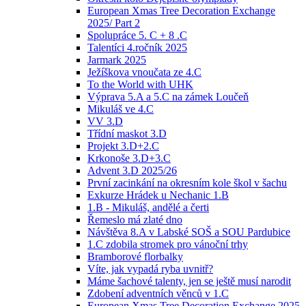
European Xmas Tree Decoration Exchange
2025/ Part 2
Spolupráce 5. C + 8 .C
Talentíci 4.ročník 2025
Jarmark 2025
Ježíškova vnoučata ze 4.C
To the World with UHK
Výprava 5.A a 5.C na zámek Loučeň
Mikuláš ve 4.C
VV 3.D
Třídní maskot 3.D
Projekt 3.D+2.C
Krkonoše 3.D+3.C
Advent 3.D 2025/26
První zacinkání na okresním kole škol v šachu
Exkurze Hrádek u Nechanic 1.B
1.B - Mikuláš, andělé a čerti
Řemeslo má zlaté dno
Návštěva 8.A v Labské SOŠ a SOU Pardubice
1.C zdobila stromek pro vánoční trhy
Bramborové florbalky
Víte, jak vypadá ryba uvnitř?
Máme šachové talenty, jen se ještě musí narodit
Zdobení adventních věnců v 1.C
European Xmas Tree Decoration Exchange 2025