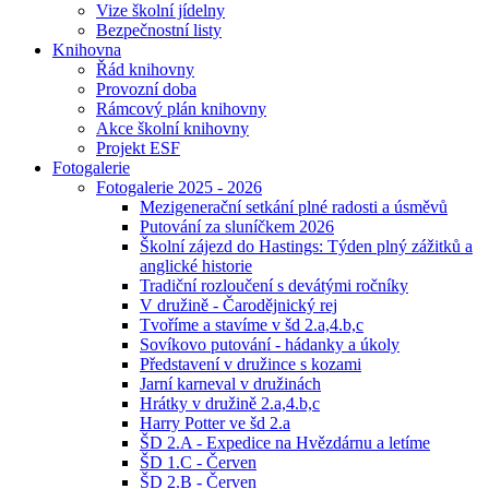
Vize školní jídelny
Bezpečnostní listy
Knihovna
Řád knihovny
Provozní doba
Rámcový plán knihovny
Akce školní knihovny
Projekt ESF
Fotogalerie
Fotogalerie 2025 - 2026
Mezigenerační setkání plné radosti a úsměvů
Putování za sluníčkem 2026
Školní zájezd do Hastings: Týden plný zážitků a
anglické historie
Tradiční rozloučení s devátými ročníky
V družině - Čarodějnický rej
Tvoříme a stavíme v šd 2.a,4.b,c
Sovíkovo putování - hádanky a úkoly
Představení v družince s kozami
Jarní karneval v družinách
Hrátky v družině 2.a,4.b,c
Harry Potter ve šd 2.a
ŠD 2.A - Expedice na Hvězdárnu a letíme
ŠD 1.C - Červen
ŠD 2.B - Červen