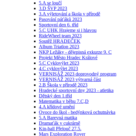
5.A se loučí
3.D ŠVP 2023
3.A výletování a škola v přírodě
Pasování páťáků 2023
Sportovní den 6. tříd
5.C UHK Hrajeme si i hlavou
RideWheel team 2023
Soutěž HRADEČEK
Album Triatlon 2023
NKP Ležáky - dějepisná exkurze 9. C
Projekt Město Hradec Králové
5.C Cyklovýlet 2023
4.C cyklovýlet 2023
VERNISÁŽ 2023 doprovodný program
VERNISÁŽ 2023 výtvarná část
2.B Škola v přírodě 2023
Hradecké sportovní dny 2023 - atletika
Dětský den 1.tříd
Matematika v běhu 7.C,D
4.A křídové umění
Ovoce do škol - bedýnková ochutnávka
5.A Barevná matika
Dramaťák v cukrárně
Kin-ball Přelouč 27.5.
Mars Exploration Rover