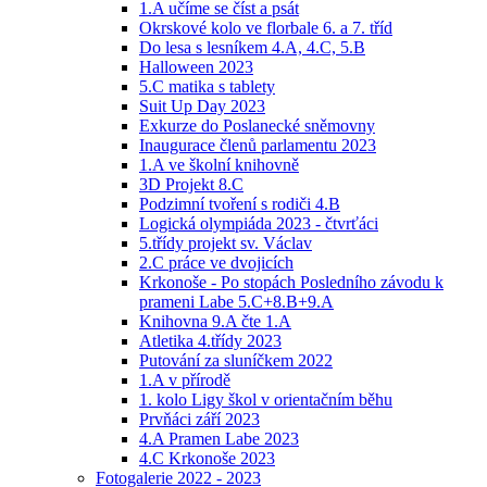
1.A učíme se číst a psát
Okrskové kolo ve florbale 6. a 7. tříd
Do lesa s lesníkem 4.A, 4.C, 5.B
Halloween 2023
5.C matika s tablety
Suit Up Day 2023
Exkurze do Poslanecké sněmovny
Inaugurace členů parlamentu 2023
1.A ve školní knihovně
3D Projekt 8.C
Podzimní tvoření s rodiči 4.B
Logická olympiáda 2023 - čtvrťáci
5.třídy projekt sv. Václav
2.C práce ve dvojicích
Krkonoše - Po stopách Posledního závodu k
prameni Labe 5.C+8.B+9.A
Knihovna 9.A čte 1.A
Atletika 4.třídy 2023
Putování za sluníčkem 2022
1.A v přírodě
1. kolo Ligy škol v orientačním běhu
Prvňáci září 2023
4.A Pramen Labe 2023
4.C Krkonoše 2023
Fotogalerie 2022 - 2023