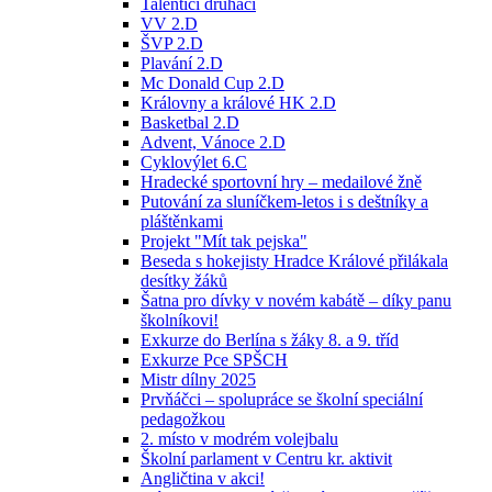
Talentíci druháci
VV 2.D
ŠVP 2.D
Plavání 2.D
Mc Donald Cup 2.D
Královny a králové HK 2.D
Basketbal 2.D
Advent, Vánoce 2.D
Cyklovýlet 6.C
Hradecké sportovní hry – medailové žně
Putování za sluníčkem-letos i s deštníky a
pláštěnkami
Projekt "Mít tak pejska"
Beseda s hokejisty Hradce Králové přilákala
desítky žáků
Šatna pro dívky v novém kabátě – díky panu
školníkovi!
Exkurze do Berlína s žáky 8. a 9. tříd
Exkurze Pce SPŠCH
Mistr dílny 2025
Prvňáčci – spolupráce se školní speciální
pedagožkou
2. místo v modrém volejbalu
Školní parlament v Centru kr. aktivit
Angličtina v akci!