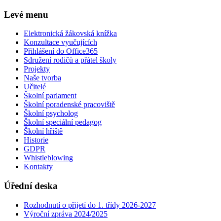
Levé menu
Elektronická žákovská knížka
Konzultace vyučujících
Přihlášení do Office365
Sdružení rodičů a přátel školy
Projekty
Naše tvorba
Učitelé
Školní parlament
Školní poradenské pracoviště
Školní psycholog
Školní speciální pedagog
Školní hřiště
Historie
GDPR
Whistleblowing
Kontakty
Úřední deska
Rozhodnutí o přijetí do 1. třídy 2026-2027
Výroční zpráva 2024/2025