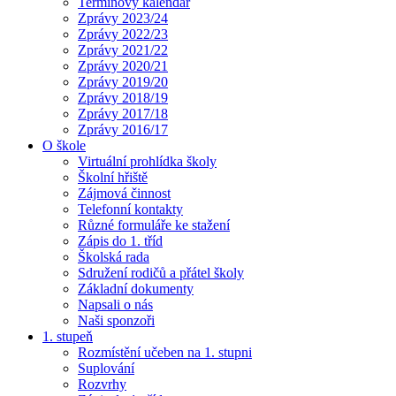
Termínový kalendář
Zprávy 2023/24
Zprávy 2022/23
Zprávy 2021/22
Zprávy 2020/21
Zprávy 2019/20
Zprávy 2018/19
Zprávy 2017/18
Zprávy 2016/17
O škole
Virtuální prohlídka školy
Školní hřiště
Zájmová činnost
Telefonní kontakty
Různé formuláře ke stažení
Zápis do 1. tříd
Školská rada
Sdružení rodičů a přátel školy
Základní dokumenty
Napsali o nás
Naši sponzoři
1. stupeň
Rozmístění učeben na 1. stupni
Suplování
Rozvrhy