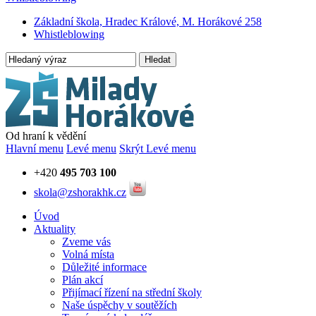
Základní škola, Hradec Králové, M. Horákové 258
Whistleblowing
Hledat
Od hraní k vědění
Hlavní menu
Levé menu
Skrýt Levé menu
+420
495 703 100
skola@zshorakhk.cz
Úvod
Aktuality
Zveme vás
Volná místa
Důležité informace
Plán akcí
Přijímací řízení na střední školy
Naše úspěchy v soutěžích