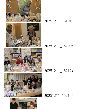
20251211_161919
20251211_162006
20251211_162124
20251211_162146