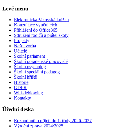
Levé menu
Elektronická žákovská knížka
Konzultace vyučujících
Přihlášení do Office365
Sdružení rodičů a přátel školy
Projekty
Naše tvorba
Učitelé
Školní parlament
Školní poradenské pracoviště
Školní psycholog
Školní speciální pedagog
Školní hřiště
Historie
GDPR
Whistleblowing
Kontakty
Úřední deska
Rozhodnutí o přijetí do 1. třídy 2026-2027
Výroční zpráva 2024/2025