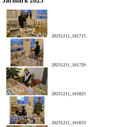
Jarmark 2025
20251211_161715
20251211_161729
20251211_161825
20251211_161833