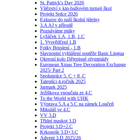
St. Patrick's Day 2026
Vítězství v kin-ballovém turnaji škol
Projekt Srdce 2026
Exkurze do naší školní jídelny
3.A AJ v přírodě
Poznáváme ptáky
Lyžáček 1.A, 1.B, 1.C
1. Vysvědčení 1.B
Fotky Bruslení - 1.B
Slavnostní vyhlášení soutěže Basic Lingua
Okresní kolo Dějepisné olympiády
European Xmas Tree Decoration Exchange
2025/ Part 2
Spolupráce 5. C + 8 .C
Talentíci 4.ročník 2025
Jarmark 2025
Ježíškova vnoučata ze 4.C
To the World with UHK
Výprava 5.A a 5.C na zámek Loučeň
Mikuláš ve 4.C
VV 3.D
Třídní maskot 3.D
Projekt 3.D+2.C
Krkonoše 3.D+3.C
Advent 3.D 2025/26