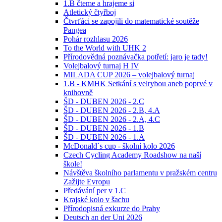
1.B čteme a hrajeme si
Atletický čtyřboj
Čtvrťáci se zapojili do matematické soutěže
Pangea
Pohár rozhlasu 2026
To the World with UHK 2
Přírodovědná poznávačka potřetí: jaro je tady!
Volejbalový turnaj H IV
MILADA CUP 2026 – volejbalový turnaj
1.B - KMHK Setkání s velrybou aneb poprvé v
knihovně
ŠD - DUBEN 2026 - 2.C
ŠD - DUBEN 2026 - 2.B, 4.A
ŠD - DUBEN 2026 - 2.A, 4.C
ŠD - DUBEN 2026 - 1.B
ŠD - DUBEN 2026 - 1.A
McDonald´s cup - školní kolo 2026
Czech Cycling Academy Roadshow na naší
škole!
Návštěva školního parlamentu v pražském centru
Zažijte Evropu
Předávání per v 1.C
Krajské kolo v šachu
Přírodopisná exkurze do Prahy
Deutsch an der Uni 2026