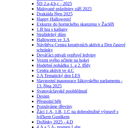
ŠD 2.a,4.b,c - 2025
Malované prázdniny září 2025
Drakiáda říjen 2025
Happy Halloween!
Exkurze do hornického skanzenu v Žacléři
1.B hra s kaštany
Strašidelný dům
Halloween ve 3.A
Návštěva Centra kreativních aktivit a Den časové
schránky
Deváťáci pitvali vepřové ledviny
Vezmi svého učitele na hokej
Hudební pohádka 1. a 2. třídy
Centra aktivit ve 4.C
2.A Tematický den LES
Slavnostní inaugurace žákovského parlamentu -
13. října 2025
Svatováclavské poohlédnutí
Design
Přespolní běh
Poznáváme dřeviny
Žáci 1.A, 1.B, 1.C na dobrodružné výpravě s
lvíčkem Gustíkem
Dožínky 2025 - 4.D
4.A a 5.A- pramen Labe