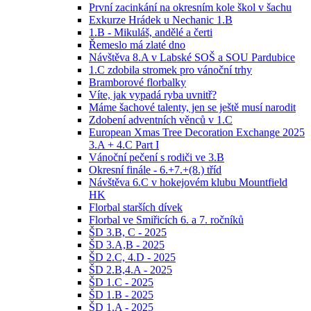
První zacinkání na okresním kole škol v šachu
Exkurze Hrádek u Nechanic 1.B
1.B - Mikuláš, andělé a čerti
Řemeslo má zlaté dno
Návštěva 8.A v Labské SOŠ a SOU Pardubice
1.C zdobila stromek pro vánoční trhy
Bramborové florbalky
Víte, jak vypadá ryba uvnitř?
Máme šachové talenty, jen se ještě musí narodit
Zdobení adventních věnců v 1.C
European Xmas Tree Decoration Exchange 2025
3.A + 4.C Part I
Vánoční pečení s rodiči ve 3.B
Okresní finále - 6.+7.+(8.) tříd
Návštěva 6.C v hokejovém klubu Mountfield
HK
Florbal starších dívek
Florbal ve Smiřicích 6. a 7. ročníků
ŠD 3.B, C - 2025
ŠD 3.A,B - 2025
ŠD 2.C, 4.D - 2025
ŠD 2.B,4.A - 2025
ŠD 1.C - 2025
ŠD 1.B - 2025
ŠD 1.A - 2025