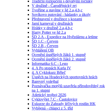
Tradiční rozloučení s devátými ročníky
V družině - Čarodějnický rej
Tvoříme a stavíme v šd 2.a,4.b,c
Sovíkovo putování - hádanky a úkoly
Představení v družince s kozami
Jarní karneval v družinách
Hrátky v družině 2.a,4.b,c
Harry Potter ve šd 2.a
ŠD 2.A - Expedice na Hvězdárnu a letíme
ŠD 1.C - Červen
ŠD 2.B - Červen
Vyhlášení OB
Ocenění úspěšných žáků 1. stupně
Ocenění úspěšných žáků 2. stupně
Informatika 6.C - Lego
4. A Po stopách Karla IV
4. A Cyklokurz Běleč
Úspěch na Hradeckých sportovních hrách
Barevný volejbal
Poznávačka motýlů uzavřela přírodovědný rok
na 1. stupni
Atletický trojboj 2026
Cyklovýlet 7.C - Častolovice
Exkurze do Zahrady léčivých rostlin HK
Vybíjená - chlapci z 5. tříd