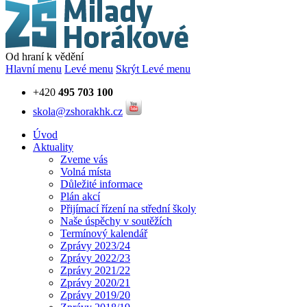
Od hraní k vědění
Hlavní menu
Levé menu
Skrýt Levé menu
+420
495 703 100
skola@zshorakhk.cz
Úvod
Aktuality
Zveme vás
Volná místa
Důležité informace
Plán akcí
Přijímací řízení na střední školy
Naše úspěchy v soutěžích
Termínový kalendář
Zprávy 2023/24
Zprávy 2022/23
Zprávy 2021/22
Zprávy 2020/21
Zprávy 2019/20