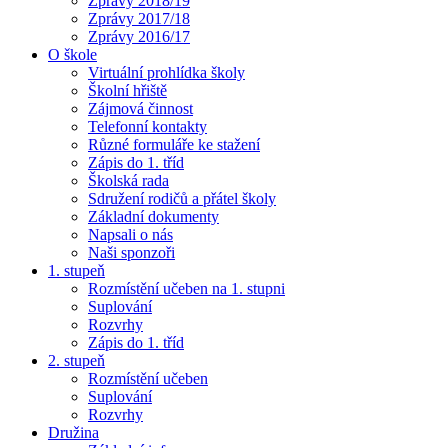
Zprávy 2018/19
Zprávy 2017/18
Zprávy 2016/17
O škole
Virtuální prohlídka školy
Školní hřiště
Zájmová činnost
Telefonní kontakty
Různé formuláře ke stažení
Zápis do 1. tříd
Školská rada
Sdružení rodičů a přátel školy
Základní dokumenty
Napsali o nás
Naši sponzoři
1. stupeň
Rozmístění učeben na 1. stupni
Suplování
Rozvrhy
Zápis do 1. tříd
2. stupeň
Rozmístění učeben
Suplování
Rozvrhy
Družina