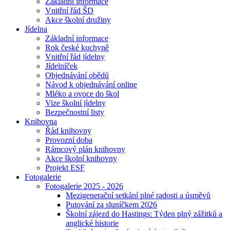
Základní informace
Vnitřní řád ŠD
Akce školní družiny
Jídelna
Základní informace
Rok české kuchyně
Vnitřní řád jídelny
Jídelníček
Objednávání obědů
Návod k objednávání online
Mléko a ovoce do škol
Vize školní jídelny
Bezpečnostní listy
Knihovna
Řád knihovny
Provozní doba
Rámcový plán knihovny
Akce školní knihovny
Projekt ESF
Fotogalerie
Fotogalerie 2025 - 2026
Mezigenerační setkání plné radosti a úsměvů
Putování za sluníčkem 2026
Školní zájezd do Hastings: Týden plný zážitků a
anglické historie