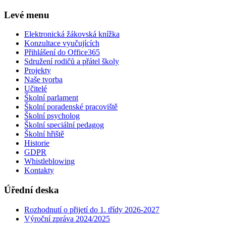
Levé menu
Elektronická žákovská knížka
Konzultace vyučujících
Přihlášení do Office365
Sdružení rodičů a přátel školy
Projekty
Naše tvorba
Učitelé
Školní parlament
Školní poradenské pracoviště
Školní psycholog
Školní speciální pedagog
Školní hřiště
Historie
GDPR
Whistleblowing
Kontakty
Úřední deska
Rozhodnutí o přijetí do 1. třídy 2026-2027
Výroční zpráva 2024/2025