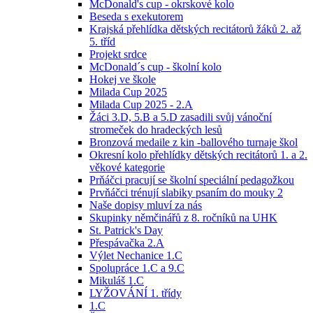
McDonald's cup - okrskové kolo
Beseda s exekutorem
Krajská přehlídka dětských recitátorů žáků 2. až
5. tříd
Projekt srdce
McDonald´s cup - školní kolo
Hokej ve škole
Milada Cup 2025
Milada Cup 2025 - 2.A
Žáci 3.D, 5.B a 5.D zasadili svůj vánoční
stromeček do hradeckých lesů
Bronzová medaile z kin -ballového turnaje škol
Okresní kolo přehlídky dětských recitátorů 1. a 2.
věkové kategorie
Prňáčci pracují se školní speciální pedagožkou
Prvňáčci trénují slabiky psaním do mouky 2
Naše dopisy mluví za nás
Skupinky němčinářů z 8. ročníků na UHK
St. Patrick's Day
Přespávačka 2.A
Výlet Nechanice 1.C
Spolupráce 1.C a 9.C
Mikuláš 1.C
LYŽOVÁNÍ 1. třídy
1.C