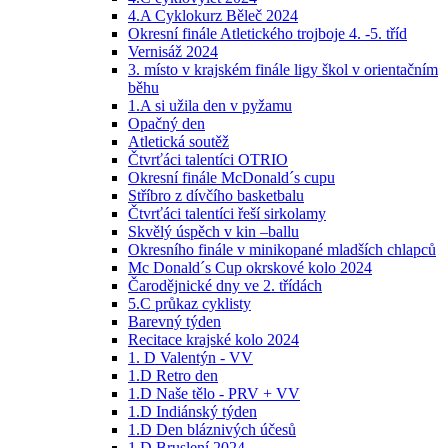
4.A Cyklokurz Běleč 2024
Okresní finále Atletického trojboje 4. -5. tříd
Vernisáž 2024
3. místo v krajském finále ligy škol v orientačním
běhu
1.A si užila den v pyžamu
Opačný den
Atletická soutěž
Čtvrťáci talentíci OTRIO
Okresní finále McDonald´s cupu
Stříbro z dívčího basketbalu
Čtvrťáci talentíci řeší sirkolamy
Skvělý úspěch v kin –ballu
Okresního finále v minikopané mladších chlapců
Mc Donald´s Cup okrskové kolo 2024
Čarodějnické dny ve 2. třídách
5.C průkaz cyklisty
Barevný týden
Recitace krajské kolo 2024
1. D Valentýn - VV
1.D Retro den
1.D Naše tělo - PRV + VV
1.D Indiánský týden
1.D Den bláznivých účesů
1.D Bruslení 2024