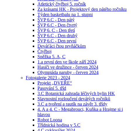
Atletický čtyřboj 5. ročník
Za krásami HK - Projektový den pátého ročníku
Týden basketbalu na 1. stupni
ŠVP 6.C - Den pátý
ŠVP 6.C - Den čtvrtý
ŠVP 6. C - Den třetí
ŠVP 6.C - Den druhý
ŠVP 6.C - Den první
Deváťáci čtou prvňáčkům
Čtyřboj
Sněžka 5. A, C
1.a první den ve škole září 2024
Hasiči ve družince - červen 2024
Olympiáda naruby - červen 2024
Fotogalerie 2023 - 2024
Projekt „DVEŘE“
Pasování 5. tříd
3.C Botanická zahrada léčivých bylin HK
Slavnostní rozloučení devátých ročníků
3.C a tvoření a rautík na závěr 3. třídy
4. A a 4. C - Megabrouci, Kuňka a Hrajme si i
hlavou
Robot Loona
Třídnická hodina v 5.C
4.C cyklovýlet 2024