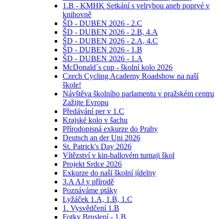
1.B - KMHK Setkání s velrybou aneb poprvé v
knihovně
ŠD - DUBEN 2026 - 2.C
ŠD - DUBEN 2026 - 2.B, 4.A
ŠD - DUBEN 2026 - 2.A, 4.C
ŠD - DUBEN 2026 - 1.B
ŠD - DUBEN 2026 - 1.A
McDonald´s cup - školní kolo 2026
Czech Cycling Academy Roadshow na naší
škole!
Návštěva školního parlamentu v pražském centru
Zažijte Evropu
Předávání per v 1.C
Krajské kolo v šachu
Přírodopisná exkurze do Prahy
Deutsch an der Uni 2026
St. Patrick's Day 2026
Vítězství v kin-ballovém turnaji škol
Projekt Srdce 2026
Exkurze do naší školní jídelny
3.A AJ v přírodě
Poznáváme ptáky
Lyžáček 1.A, 1.B, 1.C
1. Vysvědčení 1.B
Fotky Bruslení - 1.B