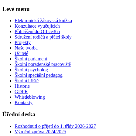
Levé menu
Elektronická žákovská knížka
Konzultace vyučujících
Přihlášení do Office365
Sdružení rodičů a přátel školy
Projekty
Naše tvorba
Učitelé
Školní parlament
Školní poradenské pracoviště
Školní psycholog
Školní speciální pedagog
Školní hřiště
Historie
GDPR
Whistleblowing
Kontakty
Úřední deska
Rozhodnutí o přijetí do 1. třídy 2026-2027
Výroční zpráva 2024/2025