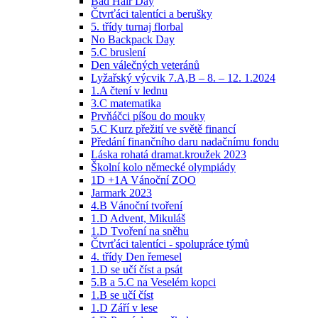
Bad Hair Day
Čtvrťáci talentíci a berušky
5. třídy turnaj florbal
No Backpack Day
5.C bruslení
Den válečných veteránů
Lyžařský výcvik 7.A,B – 8. – 12. 1.2024
1.A čtení v lednu
3.C matematika
Prvňáčci píšou do mouky
5.C Kurz přežití ve světě financí
Předání finančního daru nadačnímu fondu
Láska rohatá dramat.kroužek 2023
Školní kolo německé olympiády
1D +1A Vánoční ZOO
Jarmark 2023
4.B Vánoční tvoření
1.D Advent, Mikuláš
1.D Tvoření na sněhu
Čtvrťáci talentíci - spolupráce týmů
4. třídy Den řemesel
1.D se učí číst a psát
5.B a 5.C na Veselém kopci
1.B se učí číst
1.D Září v lese