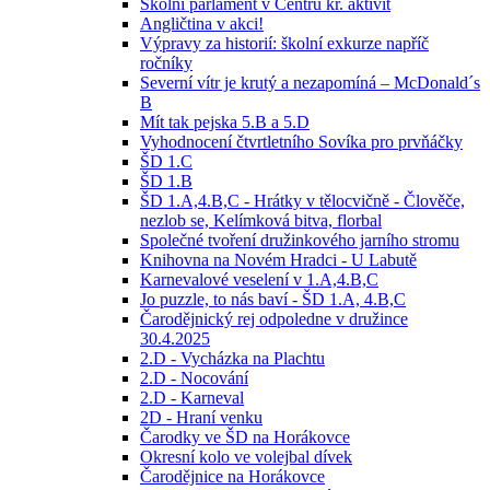
Školní parlament v Centru kr. aktivit
Angličtina v akci!
Výpravy za historií: školní exkurze napříč
ročníky
Severní vítr je krutý a nezapomíná – McDonald´s
B
Mít tak pejska 5.B a 5.D
Vyhodnocení čtvrtletního Sovíka pro prvňáčky
ŠD 1.C
ŠD 1.B
ŠD 1.A,4.B,C - Hrátky v tělocvičně - Člověče,
nezlob se, Kelímková bitva, florbal
Společné tvoření družinkového jarního stromu
Knihovna na Novém Hradci - U Labutě
Karnevalové veselení v 1.A,4.B,C
Jo puzzle, to nás baví - ŠD 1.A, 4.B,C
Čarodějnický rej odpoledne v družince
30.4.2025
2.D - Vycházka na Plachtu
2.D - Nocování
2.D - Karneval
2D - Hraní venku
Čarodky ve ŠD na Horákovce
Okresní kolo ve volejbal dívek
Čarodějnice na Horákovce