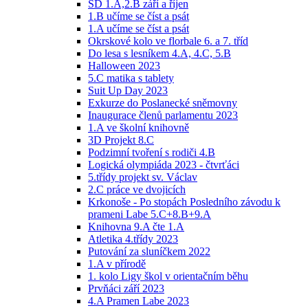
ŠD 1.A,2.B září a říjen
1.B učíme se číst a psát
1.A učíme se číst a psát
Okrskové kolo ve florbale 6. a 7. tříd
Do lesa s lesníkem 4.A, 4.C, 5.B
Halloween 2023
5.C matika s tablety
Suit Up Day 2023
Exkurze do Poslanecké sněmovny
Inaugurace členů parlamentu 2023
1.A ve školní knihovně
3D Projekt 8.C
Podzimní tvoření s rodiči 4.B
Logická olympiáda 2023 - čtvrťáci
5.třídy projekt sv. Václav
2.C práce ve dvojicích
Krkonoše - Po stopách Posledního závodu k
prameni Labe 5.C+8.B+9.A
Knihovna 9.A čte 1.A
Atletika 4.třídy 2023
Putování za sluníčkem 2022
1.A v přírodě
1. kolo Ligy škol v orientačním běhu
Prvňáci září 2023
4.A Pramen Labe 2023