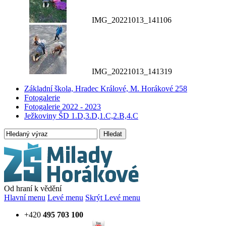
IMG_20221013_141106
IMG_20221013_141319
Základní škola, Hradec Králové, M. Horákové 258
Fotogalerie
Fotogalerie 2022 - 2023
Ježkoviny ŠD 1.D,3.D,1.C,2.B,4.C
Hledat
Od hraní k vědění
Hlavní menu
Levé menu
Skrýt Levé menu
+420
495 703 100