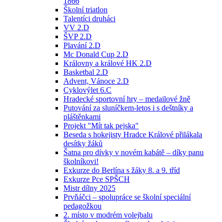
1866
Školní triatlon
Talentíci druháci
VV 2.D
ŠVP 2.D
Plavání 2.D
Mc Donald Cup 2.D
Královny a králové HK 2.D
Basketbal 2.D
Advent, Vánoce 2.D
Cyklovýlet 6.C
Hradecké sportovní hry – medailové žně
Putování za sluníčkem-letos i s deštníky a
pláštěnkami
Projekt "Mít tak pejska"
Beseda s hokejisty Hradce Králové přilákala
desítky žáků
Šatna pro dívky v novém kabátě – díky panu
školníkovi!
Exkurze do Berlína s žáky 8. a 9. tříd
Exkurze Pce SPŠCH
Mistr dílny 2025
Prvňáčci – spolupráce se školní speciální
pedagožkou
2. místo v modrém volejbalu