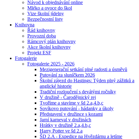
Návod k objednávání online
Mléko a ovoce do škol
Vize školní jídelny
Bezpečnostní listy
Knihovna
Řád knihovny
Provozní doba
Rámcový plán knihovny
Akce školní knihovny
Projekt ESF
Fotogalerie
Fotogalerie 2025 - 2026
Mezigenerační setkání plné radosti a úsměvů
Putování za sluníčkem 2026
Školní zájezd do Hastings: Týden plný zážitků a
anglické historie
Tradiční rozloučení s devátými ročníky
V družině - Čarodějnický rej
Tvoříme a stavíme v šd 2.a,4.b,c
Sovíkovo putování - hádanky a úkoly
Představení v družince s kozami
Jarní karneval v družinách
Hrátky v družině 2.a,4.b,c
Harry Potter ve šd 2.a
ŠD 2.A - Expedice na Hvězdárnu a letíme