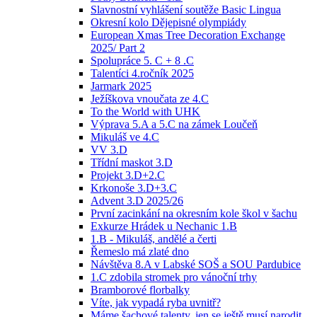
Slavnostní vyhlášení soutěže Basic Lingua
Okresní kolo Dějepisné olympiády
European Xmas Tree Decoration Exchange
2025/ Part 2
Spolupráce 5. C + 8 .C
Talentíci 4.ročník 2025
Jarmark 2025
Ježíškova vnoučata ze 4.C
To the World with UHK
Výprava 5.A a 5.C na zámek Loučeň
Mikuláš ve 4.C
VV 3.D
Třídní maskot 3.D
Projekt 3.D+2.C
Krkonoše 3.D+3.C
Advent 3.D 2025/26
První zacinkání na okresním kole škol v šachu
Exkurze Hrádek u Nechanic 1.B
1.B - Mikuláš, andělé a čerti
Řemeslo má zlaté dno
Návštěva 8.A v Labské SOŠ a SOU Pardubice
1.C zdobila stromek pro vánoční trhy
Bramborové florbalky
Víte, jak vypadá ryba uvnitř?
Máme šachové talenty, jen se ještě musí narodit