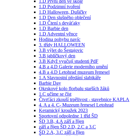
1.D První den ve škole
1.D Podzimní tvoření
1.D Halloween, Dušičky
1.D Den slušného oblečení
1.D Čtení s deváťaky
1.D Barbie den
1.D Adventní věnce
Hodina pohybu navíc
3. třídy HALLOWEEN
3.B výlet do Šestajovic
3.B jablíčkový den
3.B Když vyučují studenti PdF
4.B a 4.D Galerie moderního umění
4.B a 4.D Letohrad muzeum řemesel
1.A Slavnostní předání slabikáře
Barbie Day
Okrskové kolo florbalu starších žáků
1.C učíme se číst
Čtvrťáci zkouší trpělivost - stavebnice KAPLA
4. A a 4. C- Muzeum řemesel Letohrad
Keramický kroužek 2023
Sportovní odpoledne 1 tříd ŠD
ŠD 3.B, 4.A září a říjen
září a říjen ŠD 2.D, 2.C a 3.C
ŠD 2.A, 3.C září a říjen