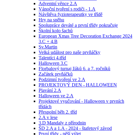
Adventní věnce 2.A
Vánoční tvoření s rodiči - 1.A
Návštěva fyzioterapeutky ve třídě
Hry na sněhu
Spolupráce deváté a první třídy pokračuje
Školní kolo šachů
European Xmas Tree Decoration Exchange 2024
3.C + 4.B
Sv.Martin
Velká událost pro naše prvňáčky
Talentíci 4.tříd
Halloween 3.C
Florbalový turnaj žáků 6. a 7. ročníků
Začátek prvňáčků
Podzimní tvoření ve 2.A
PROJEKTOVÝ DEN - HALLOWEEN
Plavání 2.A
Halloween ve 2.A
Projektové vyučování - Halloween v prvních
třídách
Přespolní běh 2. tříd
2.A v lese
3.D Mandaly z přírodnin
ŠD 2.A a 1.A - 2024 - štafetový závod
První třídy - pěší výlet