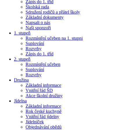
Zápis do 1. tříd
Školská rada
Sdružení rodičů a přátel školy
Základní dokumenty
Napsali o nás
Naši sponzoři
1. stupeň
Rozmístění učeben na 1. stupni
Suplování
Rozvrhy
Zápis do 1. tříd
2. stupeň
Rozmístění učeben
Suplování
Rozvrhy
Družina
Základní informace
Vnitřní řád ŠD
Akce školní družiny
Jídelna
Základní informace
Rok české kuchyně
Vnitřní řád jídelny
Jídelníček
Objednávání obědů