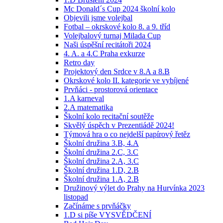
Mc Donald´s Cup 2024 školní kolo
Objevili jsme volejbal
Fotbal – okrskové kolo 8. a 9. tříd
Volejbalový turnaj Milada Cup
Naši úspěšní recitátoři 2024
4. A. a 4.C Praha exkurze
Retro day
Projektový den Srdce v 8.A a 8.B
Okrskové kolo II. kategorie ve vybíjené
Prvňáci - prostorová orientace
1.A karneval
2.A matematika
Školní kolo recitační soutěže
Skvělý úspěch v Prezentiádě 2024!
Týmová hra o co nejdelší papírový řetěz
Školní družina 3.B, 4.A
Školní družina 2.C, 3.C
Školní družina 2.A, 3.C
Školní družina 1.D, 2.B
Školní družina 1.A, 2.B
Družinový výlet do Prahy na Hurvínka 2023
listopad
Začínáme s prvňáčky
1.D si píše VYSVĚDČENÍ