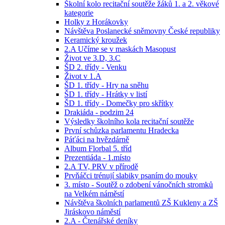
Školní kolo recitační soutěže žáků 1. a 2. věkové
kategorie
Holky z Horákovky
Návštěva Poslanecké sněmovny České republiky
Keramický kroužek
2.A Učíme se v maskách Masopust
Život ve 3.D, 3.C
ŠD 2. třídy - Venku
Život v 1.A
ŠD 1. třídy - Hry na sněhu
ŠD 1. třídy - Hrátky v listí
ŠD 1. třídy - Domečky pro skřítky
Drakiáda - podzim 24
Výsledky školního kola recitační soutěže
První schůzka parlamentu Hradecka
Páťáci na hvězdárně
Album Florbal 5. tříd
Prezentiáda - 1.místo
2.A TV, PRV v přírodě
Prvňáčci trénují slabiky psaním do mouky
3. místo - Soutěž o zdobení vánočních stromků
na Velkém náměstí
Návštěva školních parlamentů ZŠ Kukleny a ZŠ
Jiráskovo náměstí
2.A - Čtenářské deníky