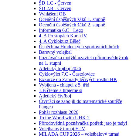
ŠD 1.C - Červen
ŠD 2.B - Červen
Vyhlášení OB
Ocenění úspěšných žáků 1. stupně
Ocenění úspěšných žáků 2. stupně
Informatika 6.C - Lego
4. A Po stopách Karla IV
4. A Cyklokurz Běleč
Úspěch na Hradeckých sportovních hrách
Barevný volejbal
Poznávačka motýlů uzavřela přírodovědný rok
na 1. stupni
Atletický trojboj 2026
Cyklovýlet 7.C - Častolovice
Exkurze do Zahrady léčivých rostlin HK
Vybíjená - chlapci z 5. tříd
1.B čteme a hrajeme si
Atletický čtyřboj
Čtvrťáci se zapojili do matematické soutěže
Pangea
Pohár rozhlasu 2026
To the World with UHK 2
Přírodovědná poznávačka potřetí: jaro je tady!
Volejbalový turnaj H IV
MILADA CUP 2026 – volejbalový turnaj