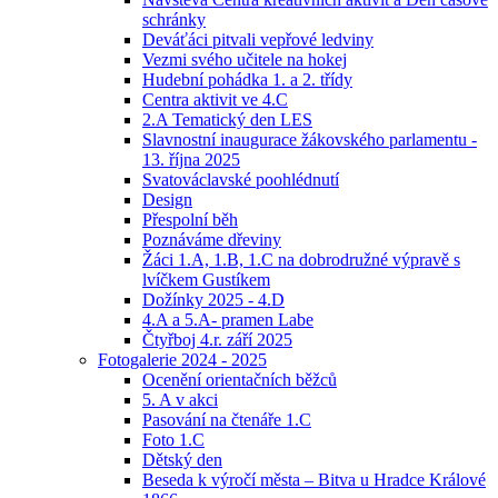
schránky
Deváťáci pitvali vepřové ledviny
Vezmi svého učitele na hokej
Hudební pohádka 1. a 2. třídy
Centra aktivit ve 4.C
2.A Tematický den LES
Slavnostní inaugurace žákovského parlamentu -
13. října 2025
Svatováclavské poohlédnutí
Design
Přespolní běh
Poznáváme dřeviny
Žáci 1.A, 1.B, 1.C na dobrodružné výpravě s
lvíčkem Gustíkem
Dožínky 2025 - 4.D
4.A a 5.A- pramen Labe
Čtyřboj 4.r. září 2025
Fotogalerie 2024 - 2025
Ocenění orientačních běžců
5. A v akci
Pasování na čtenáře 1.C
Foto 1.C
Dětský den
Beseda k výročí města – Bitva u Hradce Králové