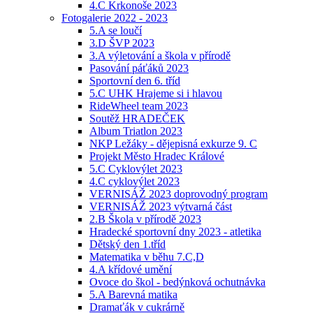
4.C Krkonoše 2023
Fotogalerie 2022 - 2023
5.A se loučí
3.D ŠVP 2023
3.A výletování a škola v přírodě
Pasování páťáků 2023
Sportovní den 6. tříd
5.C UHK Hrajeme si i hlavou
RideWheel team 2023
Soutěž HRADEČEK
Album Triatlon 2023
NKP Ležáky - dějepisná exkurze 9. C
Projekt Město Hradec Králové
5.C Cyklovýlet 2023
4.C cyklovýlet 2023
VERNISÁŽ 2023 doprovodný program
VERNISÁŽ 2023 výtvarná část
2.B Škola v přírodě 2023
Hradecké sportovní dny 2023 - atletika
Dětský den 1.tříd
Matematika v běhu 7.C,D
4.A křídové umění
Ovoce do škol - bedýnková ochutnávka
5.A Barevná matika
Dramaťák v cukrárně