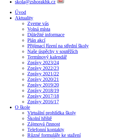
skola@zshorakhk.cz
Úvod
Aktuality
Zveme vás
Volná místa
Důležité informace
Plán akcí
Přijímací řízení na střední školy
Naše úspěchy v soutěžích
Termínový kalendář
Zprávy 2023/24
Zprávy 2022/23
Zprávy 2021/22
Zprávy 2020/21
Zprávy 2019/20
Zprávy 2018/19
Zprávy 2017/18
Zprávy 2016/17
O škole
Virtuální prohlídka školy
Školní hřiště
Zájmová činnost
Telefonní kontakty
Různé formuláře ke stažení