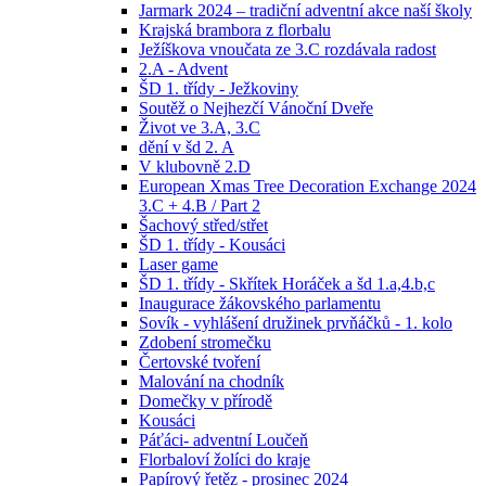
Jarmark 2024 – tradiční adventní akce naší školy
Krajská brambora z florbalu
Ježíškova vnoučata ze 3.C rozdávala radost
2.A - Advent
ŠD 1. třídy - Ježkoviny
Soutěž o Nejhezčí Vánoční Dveře
Život ve 3.A, 3.C
dění v šd 2. A
V klubovně 2.D
European Xmas Tree Decoration Exchange 2024
3.C + 4.B / Part 2
Šachový střed/střet
ŠD 1. třídy - Kousáci
Laser game
ŠD 1. třídy - Skřítek Horáček a šd 1.a,4.b,c
Inaugurace žákovského parlamentu
Sovík - vyhlášení družinek prvňáčků - 1. kolo
Zdobení stromečku
Čertovské tvoření
Malování na chodník
Domečky v přírodě
Kousáci
Páťáci- adventní Loučeň
Florbaloví žolíci do kraje
Papírový řetěz - prosinec 2024