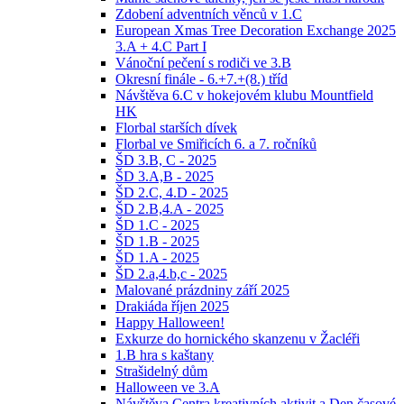
Zdobení adventních věnců v 1.C
European Xmas Tree Decoration Exchange 2025
3.A + 4.C Part I
Vánoční pečení s rodiči ve 3.B
Okresní finále - 6.+7.+(8.) tříd
Návštěva 6.C v hokejovém klubu Mountfield
HK
Florbal starších dívek
Florbal ve Smiřicích 6. a 7. ročníků
ŠD 3.B, C - 2025
ŠD 3.A,B - 2025
ŠD 2.C, 4.D - 2025
ŠD 2.B,4.A - 2025
ŠD 1.C - 2025
ŠD 1.B - 2025
ŠD 1.A - 2025
ŠD 2.a,4.b,c - 2025
Malované prázdniny září 2025
Drakiáda říjen 2025
Happy Halloween!
Exkurze do hornického skanzenu v Žacléři
1.B hra s kaštany
Strašidelný dům
Halloween ve 3.A
Návštěva Centra kreativních aktivit a Den časové