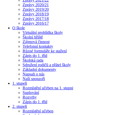
Zprávy 2021/22
Zprávy 2020/21
Zprávy 2019/20
Zprávy 2018/19
Zprávy 2017/18
Zprávy 2016/17
O škole
Virtuální prohlídka školy
Školní hřiště
Zájmová činnost
Telefonní kontakty
Různé formuláře ke stažení
Zápis do 1. tříd
Školská rada
Sdružení rodičů a přátel školy
Základní dokumenty
Napsali o nás
Naši sponzoři
1. stupeň
Rozmístění učeben na 1. stupni
Suplování
Rozvrhy
Zápis do 1. tříd
2. stupeň
Rozmístění učeben