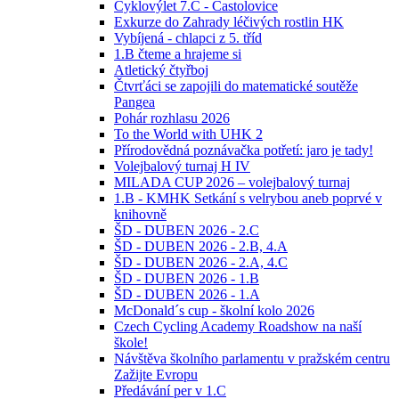
Cyklovýlet 7.C - Častolovice
Exkurze do Zahrady léčivých rostlin HK
Vybíjená - chlapci z 5. tříd
1.B čteme a hrajeme si
Atletický čtyřboj
Čtvrťáci se zapojili do matematické soutěže
Pangea
Pohár rozhlasu 2026
To the World with UHK 2
Přírodovědná poznávačka potřetí: jaro je tady!
Volejbalový turnaj H IV
MILADA CUP 2026 – volejbalový turnaj
1.B - KMHK Setkání s velrybou aneb poprvé v
knihovně
ŠD - DUBEN 2026 - 2.C
ŠD - DUBEN 2026 - 2.B, 4.A
ŠD - DUBEN 2026 - 2.A, 4.C
ŠD - DUBEN 2026 - 1.B
ŠD - DUBEN 2026 - 1.A
McDonald´s cup - školní kolo 2026
Czech Cycling Academy Roadshow na naší
škole!
Návštěva školního parlamentu v pražském centru
Zažijte Evropu
Předávání per v 1.C