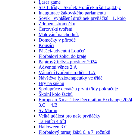
Laser game
ŠD 1. třídy - Skřítek Horáček a šd 1.a,4.b,c
Inaugurace žákovského parlamentu
Sovík - vyhlášení družinek prvňáčků - 1. kolo
Zdobení stromečku
Čertovské tvoření
Malování na chodník
Domečky v přírodě
Kousáci
Páťáci- adventní Loučeň
Florbaloví žolíci do kraje
Papírový řetěz - prosinec 2024
Adventní věnce 2.A
Vánoční tvoření s rodiči - 1.A
Návštěva fyzioterapeutky ve třídě
Hry na sněhu
Spolupráce deváté a první třídy pokračuje
Školní kolo šachů
European Xmas Tree Decoration Exchange 2024
3.C + 4.B
Sv.Martin
Velká událost pro naše prvňáčky
Talentíci 4.tříd
Halloween 3.C
Florbalový turnaj žáků 6. a 7. ročníků