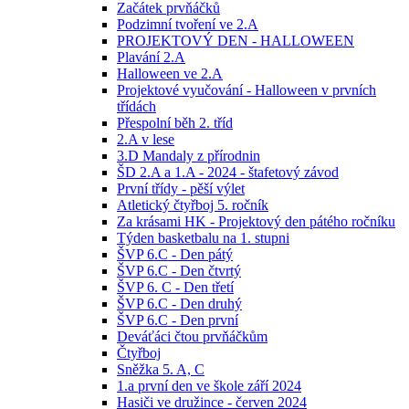
Začátek prvňáčků
Podzimní tvoření ve 2.A
PROJEKTOVÝ DEN - HALLOWEEN
Plavání 2.A
Halloween ve 2.A
Projektové vyučování - Halloween v prvních
třídách
Přespolní běh 2. tříd
2.A v lese
3.D Mandaly z přírodnin
ŠD 2.A a 1.A - 2024 - štafetový závod
První třídy - pěší výlet
Atletický čtyřboj 5. ročník
Za krásami HK - Projektový den pátého ročníku
Týden basketbalu na 1. stupni
ŠVP 6.C - Den pátý
ŠVP 6.C - Den čtvrtý
ŠVP 6. C - Den třetí
ŠVP 6.C - Den druhý
ŠVP 6.C - Den první
Deváťáci čtou prvňáčkům
Čtyřboj
Sněžka 5. A, C
1.a první den ve škole září 2024
Hasiči ve družince - červen 2024