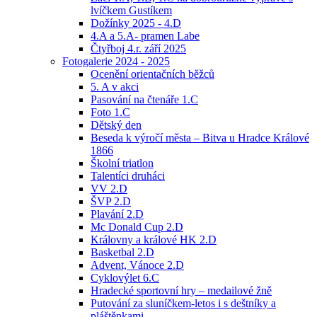
lvíčkem Gustíkem
Dožínky 2025 - 4.D
4.A a 5.A- pramen Labe
Čtyřboj 4.r. září 2025
Fotogalerie 2024 - 2025
Ocenění orientačních běžců
5. A v akci
Pasování na čtenáře 1.C
Foto 1.C
Dětský den
Beseda k výročí města – Bitva u Hradce Králové
1866
Školní triatlon
Talentíci druháci
VV 2.D
ŠVP 2.D
Plavání 2.D
Mc Donald Cup 2.D
Královny a králové HK 2.D
Basketbal 2.D
Advent, Vánoce 2.D
Cyklovýlet 6.C
Hradecké sportovní hry – medailové žně
Putování za sluníčkem-letos i s deštníky a
pláštěnkami