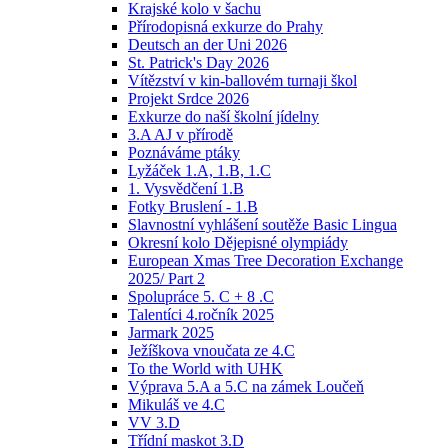
Krajské kolo v šachu
Přírodopisná exkurze do Prahy
Deutsch an der Uni 2026
St. Patrick's Day 2026
Vítězství v kin-ballovém turnaji škol
Projekt Srdce 2026
Exkurze do naší školní jídelny
3.A AJ v přírodě
Poznáváme ptáky
Lyžáček 1.A, 1.B, 1.C
1. Vysvědčení 1.B
Fotky Bruslení - 1.B
Slavnostní vyhlášení soutěže Basic Lingua
Okresní kolo Dějepisné olympiády
European Xmas Tree Decoration Exchange
2025/ Part 2
Spolupráce 5. C + 8 .C
Talentíci 4.ročník 2025
Jarmark 2025
Ježíškova vnoučata ze 4.C
To the World with UHK
Výprava 5.A a 5.C na zámek Loučeň
Mikuláš ve 4.C
VV 3.D
Třídní maskot 3.D