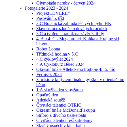
Olympiáda naruby - červen 2024
Fotogalerie 2023 - 2024
Projekt „DVEŘE“
Pasování 5. tříd
3.C Botanická zahrada léčivých bylin HK
Slavnostní rozloučení devátých ročníků
3.C a tvoření a rautík na závěr 3. třídy
4. A a 4. C - Megabrouci, Kuňka a Hrajme si i
hlavou
Robot Loona
Třídnická hodina v 5.C
4.C cyklovýlet 2024
4.A Cyklokurz Běleč 2024
Okresní finále Atletického trojboje 4. -5. tříd
Vernisáž 2024
3. místo v krajském finále ligy škol v orientačním
běhu
1.A si užila den v pyžamu
Opačný den
Atletická soutěž
Čtvrťáci talentíci OTRIO
Okresní finále McDonald´s cupu
Stříbro z dívčího basketbalu
Čtvrťáci talentíci řeší sirkolamy
Skvělý úspěch v kin –ballu