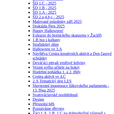
ŠD 1.C - 2025
ŠD 1.B - 2025
ŠD 1.A - 2025
ŠD 2.a,4.b,c - 2025
Malované prázdniny září 2025
Drakiáda říjen 2025
Happy Halloween!
Exkurze do hornického skanzenu v Žacléři
1.B hra s kaštany
Strašidelný dům
Halloween ve 3.A
Návštěva Centra kreativních aktivit a Den časové
schránky
Deváťáci pitvali vepřové ledviny
Vezmi svého učitele na hokej
Hudební pohádka 1. a 2. třídy
Centra aktivit ve 4.C
2.A Tematický den LES
Slavnostní inaugurace žákovského parlamentu -
13. října 2025
Svatováclavské poohlédnutí
Design
Přespolní běh
Poznáváme dřeviny
Žáci 1.A, 1.B, 1.C na dobrodružné výpravě s