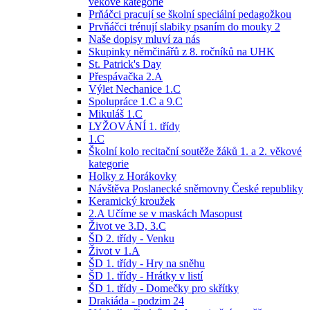
věkové kategorie
Prňáčci pracují se školní speciální pedagožkou
Prvňáčci trénují slabiky psaním do mouky 2
Naše dopisy mluví za nás
Skupinky němčinářů z 8. ročníků na UHK
St. Patrick's Day
Přespávačka 2.A
Výlet Nechanice 1.C
Spolupráce 1.C a 9.C
Mikuláš 1.C
LYŽOVÁNÍ 1. třídy
1.C
Školní kolo recitační soutěže žáků 1. a 2. věkové
kategorie
Holky z Horákovky
Návštěva Poslanecké sněmovny České republiky
Keramický kroužek
2.A Učíme se v maskách Masopust
Život ve 3.D, 3.C
ŠD 2. třídy - Venku
Život v 1.A
ŠD 1. třídy - Hry na sněhu
ŠD 1. třídy - Hrátky v listí
ŠD 1. třídy - Domečky pro skřítky
Drakiáda - podzim 24