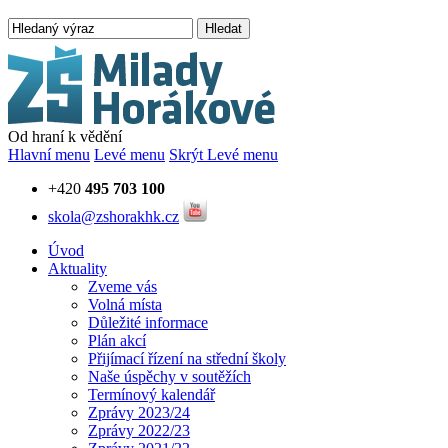
Hledat
Od hraní k vědění
Hlavní menu
Levé menu
Skrýt Levé menu
+420
495 703 100
skola@zshorakhk.cz
Úvod
Aktuality
Zveme vás
Volná místa
Důležité informace
Plán akcí
Přijímací řízení na střední školy
Naše úspěchy v soutěžích
Termínový kalendář
Zprávy 2023/24
Zprávy 2022/23