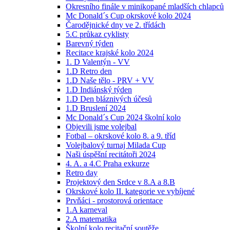
Okresního finále v minikopané mladších chlapců
Mc Donald´s Cup okrskové kolo 2024
Čarodějnické dny ve 2. třídách
5.C průkaz cyklisty
Barevný týden
Recitace krajské kolo 2024
1. D Valentýn - VV
1.D Retro den
1.D Naše tělo - PRV + VV
1.D Indiánský týden
1.D Den bláznivých účesů
1.D Bruslení 2024
Mc Donald´s Cup 2024 školní kolo
Objevili jsme volejbal
Fotbal – okrskové kolo 8. a 9. tříd
Volejbalový turnaj Milada Cup
Naši úspěšní recitátoři 2024
4. A. a 4.C Praha exkurze
Retro day
Projektový den Srdce v 8.A a 8.B
Okrskové kolo II. kategorie ve vybíjené
Prvňáci - prostorová orientace
1.A karneval
2.A matematika
Školní kolo recitační soutěže