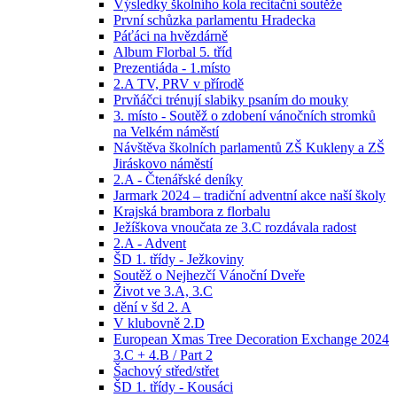
Výsledky školního kola recitační soutěže
První schůzka parlamentu Hradecka
Páťáci na hvězdárně
Album Florbal 5. tříd
Prezentiáda - 1.místo
2.A TV, PRV v přírodě
Prvňáčci trénují slabiky psaním do mouky
3. místo - Soutěž o zdobení vánočních stromků
na Velkém náměstí
Návštěva školních parlamentů ZŠ Kukleny a ZŠ
Jiráskovo náměstí
2.A - Čtenářské deníky
Jarmark 2024 – tradiční adventní akce naší školy
Krajská brambora z florbalu
Ježíškova vnoučata ze 3.C rozdávala radost
2.A - Advent
ŠD 1. třídy - Ježkoviny
Soutěž o Nejhezčí Vánoční Dveře
Život ve 3.A, 3.C
dění v šd 2. A
V klubovně 2.D
European Xmas Tree Decoration Exchange 2024
3.C + 4.B / Part 2
Šachový střed/střet
ŠD 1. třídy - Kousáci