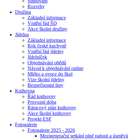
Suplování
Rozvrhy
Družina
Základní informace
Vnitřní řád ŠD
Akce školní družiny
Jídelna
Základní informace
Rok české kuchyně
Vnitřní řád jídelny
Jídelníček
Objednávání obědů
Návod k objednávání online
Mléko a ovoce do škol
Vize školní jídelny
Bezpečnostní listy
Knihovna
Řád knihovny
Provozní doba
Rámcový plán knihovny
Akce školní knihovny
Projekt ESF
Fotogalerie
Fotogalerie 2025 - 2026
Mezigenerační setkání plné radosti a úsměvů