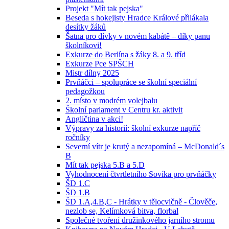
Projekt "Mít tak pejska"
Beseda s hokejisty Hradce Králové přilákala
desítky žáků
Šatna pro dívky v novém kabátě – díky panu
školníkovi!
Exkurze do Berlína s žáky 8. a 9. tříd
Exkurze Pce SPŠCH
Mistr dílny 2025
Prvňáčci – spolupráce se školní speciální
pedagožkou
2. místo v modrém volejbalu
Školní parlament v Centru kr. aktivit
Angličtina v akci!
Výpravy za historií: školní exkurze napříč
ročníky
Severní vítr je krutý a nezapomíná – McDonald´s
B
Mít tak pejska 5.B a 5.D
Vyhodnocení čtvrtletního Sovíka pro prvňáčky
ŠD 1.C
ŠD 1.B
ŠD 1.A,4.B,C - Hrátky v tělocvičně - Člověče,
nezlob se, Kelímková bitva, florbal
Společné tvoření družinkového jarního stromu