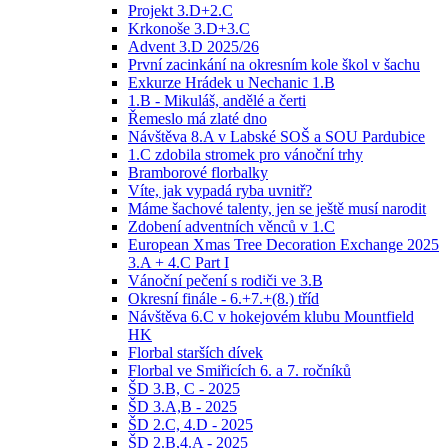
Projekt 3.D+2.C
Krkonoše 3.D+3.C
Advent 3.D 2025/26
První zacinkání na okresním kole škol v šachu
Exkurze Hrádek u Nechanic 1.B
1.B - Mikuláš, andělé a čerti
Řemeslo má zlaté dno
Návštěva 8.A v Labské SOŠ a SOU Pardubice
1.C zdobila stromek pro vánoční trhy
Bramborové florbalky
Víte, jak vypadá ryba uvnitř?
Máme šachové talenty, jen se ještě musí narodit
Zdobení adventních věnců v 1.C
European Xmas Tree Decoration Exchange 2025
3.A + 4.C Part I
Vánoční pečení s rodiči ve 3.B
Okresní finále - 6.+7.+(8.) tříd
Návštěva 6.C v hokejovém klubu Mountfield
HK
Florbal starších dívek
Florbal ve Smiřicích 6. a 7. ročníků
ŠD 3.B, C - 2025
ŠD 3.A,B - 2025
ŠD 2.C, 4.D - 2025
ŠD 2.B,4.A - 2025