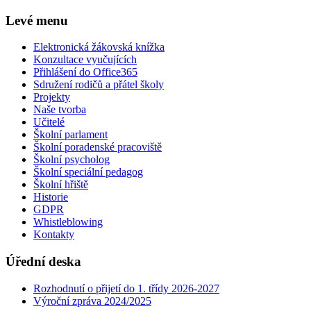
Levé menu
Elektronická žákovská knížka
Konzultace vyučujících
Přihlášení do Office365
Sdružení rodičů a přátel školy
Projekty
Naše tvorba
Učitelé
Školní parlament
Školní poradenské pracoviště
Školní psycholog
Školní speciální pedagog
Školní hřiště
Historie
GDPR
Whistleblowing
Kontakty
Úřední deska
Rozhodnutí o přijetí do 1. třídy 2026-2027
Výroční zpráva 2024/2025