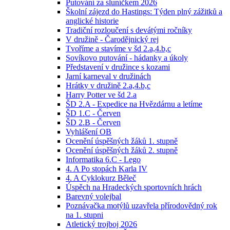
Putování za sluníčkem 2026
Školní zájezd do Hastings: Týden plný zážitků a
anglické historie
Tradiční rozloučení s devátými ročníky
V družině - Čarodějnický rej
Tvoříme a stavíme v šd 2.a,4.b,c
Sovíkovo putování - hádanky a úkoly
Představení v družince s kozami
Jarní karneval v družinách
Hrátky v družině 2.a,4.b,c
Harry Potter ve šd 2.a
ŠD 2.A - Expedice na Hvězdárnu a letíme
ŠD 1.C - Červen
ŠD 2.B - Červen
Vyhlášení OB
Ocenění úspěšných žáků 1. stupně
Ocenění úspěšných žáků 2. stupně
Informatika 6.C - Lego
4. A Po stopách Karla IV
4. A Cyklokurz Běleč
Úspěch na Hradeckých sportovních hrách
Barevný volejbal
Poznávačka motýlů uzavřela přírodovědný rok
na 1. stupni
Atletický trojboj 2026