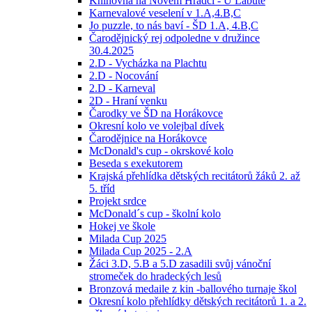
Knihovna na Novém Hradci - U Labutě
Karnevalové veselení v 1.A,4.B,C
Jo puzzle, to nás baví - ŠD 1.A, 4.B,C
Čarodějnický rej odpoledne v družince
30.4.2025
2.D - Vycházka na Plachtu
2.D - Nocování
2.D - Karneval
2D - Hraní venku
Čarodky ve ŠD na Horákovce
Okresní kolo ve volejbal dívek
Čarodějnice na Horákovce
McDonald's cup - okrskové kolo
Beseda s exekutorem
Krajská přehlídka dětských recitátorů žáků 2. až
5. tříd
Projekt srdce
McDonald´s cup - školní kolo
Hokej ve škole
Milada Cup 2025
Milada Cup 2025 - 2.A
Žáci 3.D, 5.B a 5.D zasadili svůj vánoční
stromeček do hradeckých lesů
Bronzová medaile z kin -ballového turnaje škol
Okresní kolo přehlídky dětských recitátorů 1. a 2.