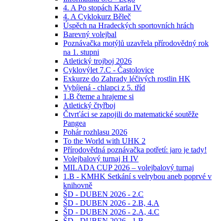
4. A Po stopách Karla IV
4. A Cyklokurz Běleč
Úspěch na Hradeckých sportovních hrách
Barevný volejbal
Poznávačka motýlů uzavřela přírodovědný rok
na 1. stupni
Atletický trojboj 2026
Cyklovýlet 7.C - Častolovice
Exkurze do Zahrady léčivých rostlin HK
Vybíjená - chlapci z 5. tříd
1.B čteme a hrajeme si
Atletický čtyřboj
Čtvrťáci se zapojili do matematické soutěže
Pangea
Pohár rozhlasu 2026
To the World with UHK 2
Přírodovědná poznávačka potřetí: jaro je tady!
Volejbalový turnaj H IV
MILADA CUP 2026 – volejbalový turnaj
1.B - KMHK Setkání s velrybou aneb poprvé v
knihovně
ŠD - DUBEN 2026 - 2.C
ŠD - DUBEN 2026 - 2.B, 4.A
ŠD - DUBEN 2026 - 2.A, 4.C
ŠD - DUBEN 2026 - 1.B