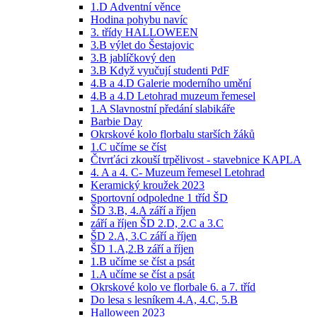
1.D Adventní věnce
Hodina pohybu navíc
3. třídy HALLOWEEN
3.B výlet do Šestajovic
3.B jablíčkový den
3.B Když vyučují studenti PdF
4.B a 4.D Galerie moderního umění
4.B a 4.D Letohrad muzeum řemesel
1.A Slavnostní předání slabikáře
Barbie Day
Okrskové kolo florbalu starších žáků
1.C učíme se číst
Čtvrťáci zkouší trpělivost - stavebnice KAPLA
4. A a 4. C- Muzeum řemesel Letohrad
Keramický kroužek 2023
Sportovní odpoledne 1 tříd ŠD
ŠD 3.B, 4.A září a říjen
září a říjen ŠD 2.D, 2.C a 3.C
ŠD 2.A, 3.C září a říjen
ŠD 1.A,2.B září a říjen
1.B učíme se číst a psát
1.A učíme se číst a psát
Okrskové kolo ve florbale 6. a 7. tříd
Do lesa s lesníkem 4.A, 4.C, 5.B
Halloween 2023