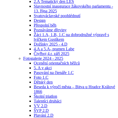
2.A Tematický den LES
Slavnostní inaugurace žákovského parlamentu -
13. října 2025
Svatováclavské poohlédnutí
Design
Přespolní běh
Poznáváme dřeviny
Žáci 1.A, 1.B, 1.C na dobrodružné výpravě s
lvíčkem Gustíkem
Dožínky 2025 - 4.D
4.A a 5.A- pramen Labe
Čtyřboj 4.r. září 2025
Fotogalerie 2024 - 2025
Ocenění orientačních běžců
5. A v akci
Pasování na čtenáře 1.C
Foto 1.C
Dětský den
Beseda k výročí města – Bitva u Hradce Králové
1866
Školní triatlon
Talentíci druháci
VV 2.D
ŠVP 2.D
Plavání 2.D