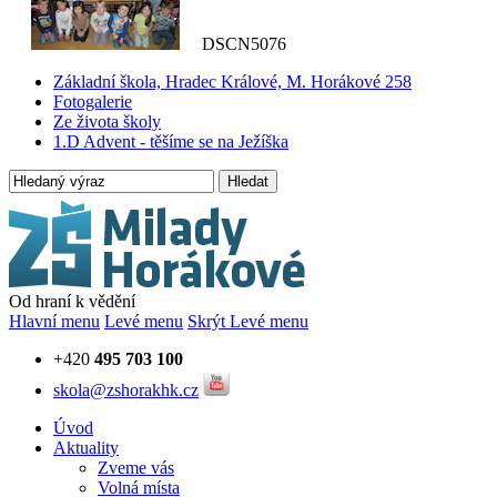
DSCN5076
Základní škola, Hradec Králové, M. Horákové 258
Fotogalerie
Ze života školy
1.D Advent - těšíme se na Ježíška
Hledat
Od hraní k vědění
Hlavní menu
Levé menu
Skrýt Levé menu
+420
495 703 100
skola@zshorakhk.cz
Úvod
Aktuality
Zveme vás
Volná místa