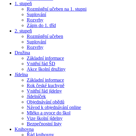
1. stupeň
Rozmístění učeben na 1. stupni
Suplování
Rozvrhy
Zápis do 1. tříd
2. stupeň
Rozmístění učeben
Suplování
Rozvrhy
Družina
Základní informace
Vnitřní řád ŠD
Akce školní družiny
Jídelna
Základní informace
Rok české kuchyně
Vnitřní řád jídelny
Jídelníček
Objednávání obědů
Návod k objednávání online
Mléko a ovoce do škol
Vize školní jídelny
Bezpečnostní listy
Knihovna
Řád knihovny