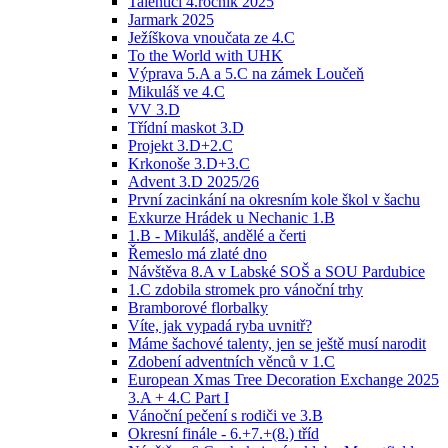
Talentíci 4.ročník 2025
Jarmark 2025
Ježíškova vnoučata ze 4.C
To the World with UHK
Výprava 5.A a 5.C na zámek Loučeň
Mikuláš ve 4.C
VV 3.D
Třídní maskot 3.D
Projekt 3.D+2.C
Krkonoše 3.D+3.C
Advent 3.D 2025/26
První zacinkání na okresním kole škol v šachu
Exkurze Hrádek u Nechanic 1.B
1.B - Mikuláš, andělé a čerti
Řemeslo má zlaté dno
Návštěva 8.A v Labské SOŠ a SOU Pardubice
1.C zdobila stromek pro vánoční trhy
Bramborové florbalky
Víte, jak vypadá ryba uvnitř?
Máme šachové talenty, jen se ještě musí narodit
Zdobení adventních věnců v 1.C
European Xmas Tree Decoration Exchange 2025
3.A + 4.C Part I
Vánoční pečení s rodiči ve 3.B
Okresní finále - 6.+7.+(8.) tříd