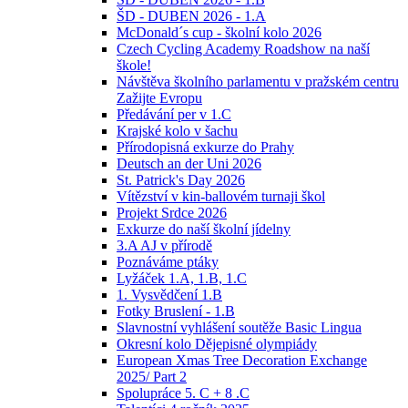
ŠD - DUBEN 2026 - 1.A
McDonald´s cup - školní kolo 2026
Czech Cycling Academy Roadshow na naší
škole!
Návštěva školního parlamentu v pražském centru
Zažijte Evropu
Předávání per v 1.C
Krajské kolo v šachu
Přírodopisná exkurze do Prahy
Deutsch an der Uni 2026
St. Patrick's Day 2026
Vítězství v kin-ballovém turnaji škol
Projekt Srdce 2026
Exkurze do naší školní jídelny
3.A AJ v přírodě
Poznáváme ptáky
Lyžáček 1.A, 1.B, 1.C
1. Vysvědčení 1.B
Fotky Bruslení - 1.B
Slavnostní vyhlášení soutěže Basic Lingua
Okresní kolo Dějepisné olympiády
European Xmas Tree Decoration Exchange
2025/ Part 2
Spolupráce 5. C + 8 .C