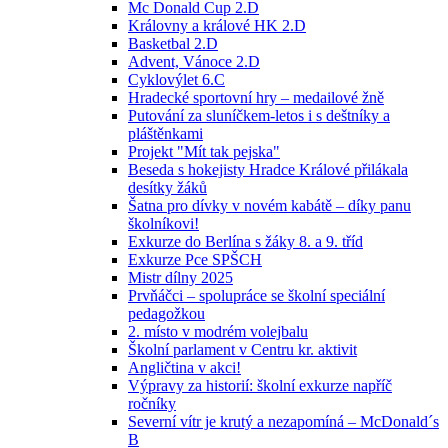
Mc Donald Cup 2.D
Královny a králové HK 2.D
Basketbal 2.D
Advent, Vánoce 2.D
Cyklovýlet 6.C
Hradecké sportovní hry – medailové žně
Putování za sluníčkem-letos i s deštníky a
pláštěnkami
Projekt "Mít tak pejska"
Beseda s hokejisty Hradce Králové přilákala
desítky žáků
Šatna pro dívky v novém kabátě – díky panu
školníkovi!
Exkurze do Berlína s žáky 8. a 9. tříd
Exkurze Pce SPŠCH
Mistr dílny 2025
Prvňáčci – spolupráce se školní speciální
pedagožkou
2. místo v modrém volejbalu
Školní parlament v Centru kr. aktivit
Angličtina v akci!
Výpravy za historií: školní exkurze napříč
ročníky
Severní vítr je krutý a nezapomíná – McDonald´s
B