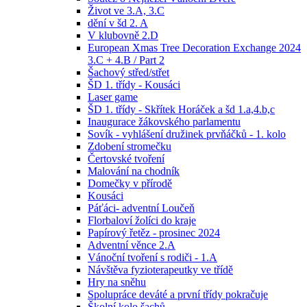
Život ve 3.A, 3.C
dění v šd 2. A
V klubovně 2.D
European Xmas Tree Decoration Exchange 2024
3.C + 4.B / Part 2
Šachový střed/střet
ŠD 1. třídy - Kousáci
Laser game
ŠD 1. třídy - Skřítek Horáček a šd 1.a,4.b,c
Inaugurace žákovského parlamentu
Sovík - vyhlášení družinek prvňáčků - 1. kolo
Zdobení stromečku
Čertovské tvoření
Malování na chodník
Domečky v přírodě
Kousáci
Páťáci- adventní Loučeň
Florbaloví žolíci do kraje
Papírový řetěz - prosinec 2024
Adventní věnce 2.A
Vánoční tvoření s rodiči - 1.A
Návštěva fyzioterapeutky ve třídě
Hry na sněhu
Spolupráce deváté a první třídy pokračuje
Školní kolo šachů