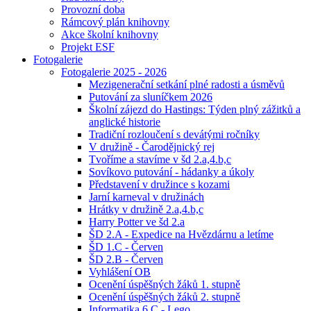
Provozní doba
Rámcový plán knihovny
Akce školní knihovny
Projekt ESF
Fotogalerie
Fotogalerie 2025 - 2026
Mezigenerační setkání plné radosti a úsměvů
Putování za sluníčkem 2026
Školní zájezd do Hastings: Týden plný zážitků a
anglické historie
Tradiční rozloučení s devátými ročníky
V družině - Čarodějnický rej
Tvoříme a stavíme v šd 2.a,4.b,c
Sovíkovo putování - hádanky a úkoly
Představení v družince s kozami
Jarní karneval v družinách
Hrátky v družině 2.a,4.b,c
Harry Potter ve šd 2.a
ŠD 2.A - Expedice na Hvězdárnu a letíme
ŠD 1.C - Červen
ŠD 2.B - Červen
Vyhlášení OB
Ocenění úspěšných žáků 1. stupně
Ocenění úspěšných žáků 2. stupně
Informatika 6.C - Lego