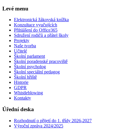
Levé menu
Elektronická žákovská knížka
Konzultace vyučujících
Přihlášení do Office365
Sdružení rodičů a přátel školy
Projekty
Naše tvorba
Učitelé
Školní parlament
Školní poradenské pracoviště
Školní psycholog
Školní speciální pedagog
Školní hřiště
Historie
GDPR
Whistleblowing
Kontakty
Úřední deska
Rozhodnutí o přijetí do 1. třídy 2026-2027
Výroční zpráva 2024/2025