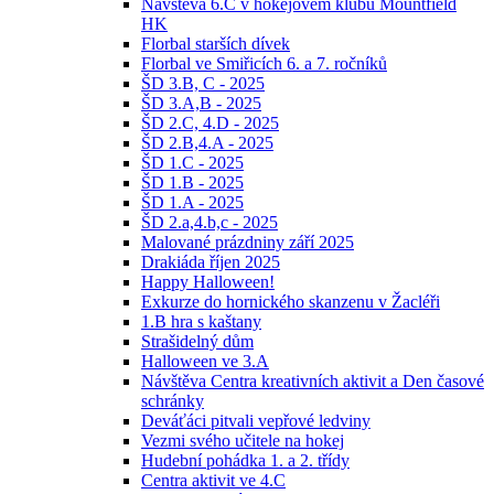
Návštěva 6.C v hokejovém klubu Mountfield
HK
Florbal starších dívek
Florbal ve Smiřicích 6. a 7. ročníků
ŠD 3.B, C - 2025
ŠD 3.A,B - 2025
ŠD 2.C, 4.D - 2025
ŠD 2.B,4.A - 2025
ŠD 1.C - 2025
ŠD 1.B - 2025
ŠD 1.A - 2025
ŠD 2.a,4.b,c - 2025
Malované prázdniny září 2025
Drakiáda říjen 2025
Happy Halloween!
Exkurze do hornického skanzenu v Žacléři
1.B hra s kaštany
Strašidelný dům
Halloween ve 3.A
Návštěva Centra kreativních aktivit a Den časové
schránky
Deváťáci pitvali vepřové ledviny
Vezmi svého učitele na hokej
Hudební pohádka 1. a 2. třídy
Centra aktivit ve 4.C