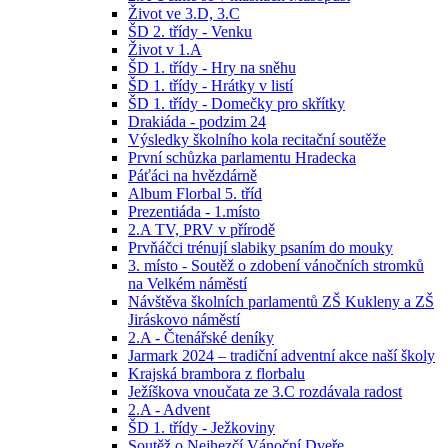
Život ve 3.D, 3.C
ŠD 2. třídy - Venku
Život v 1.A
ŠD 1. třídy - Hry na sněhu
ŠD 1. třídy - Hrátky v listí
ŠD 1. třídy - Domečky pro skřítky
Drakiáda - podzim 24
Výsledky školního kola recitační soutěže
První schůzka parlamentu Hradecka
Páťáci na hvězdárně
Album Florbal 5. tříd
Prezentiáda - 1.místo
2.A TV, PRV v přírodě
Prvňáčci trénují slabiky psaním do mouky
3. místo - Soutěž o zdobení vánočních stromků
na Velkém náměstí
Návštěva školních parlamentů ZŠ Kukleny a ZŠ
Jiráskovo náměstí
2.A - Čtenářské deníky
Jarmark 2024 – tradiční adventní akce naší školy
Krajská brambora z florbalu
Ježíškova vnoučata ze 3.C rozdávala radost
2.A - Advent
ŠD 1. třídy - Ježkoviny
Soutěž o Nejhezčí Vánoční Dveře