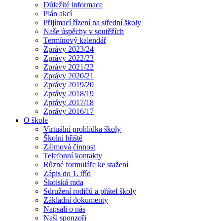
Důležité informace
Plán akcí
Přijímací řízení na střední školy
Naše úspěchy v soutěžích
Termínový kalendář
Zprávy 2023/24
Zprávy 2022/23
Zprávy 2021/22
Zprávy 2020/21
Zprávy 2019/20
Zprávy 2018/19
Zprávy 2017/18
Zprávy 2016/17
O škole
Virtuální prohlídka školy
Školní hřiště
Zájmová činnost
Telefonní kontakty
Různé formuláře ke stažení
Zápis do 1. tříd
Školská rada
Sdružení rodičů a přátel školy
Základní dokumenty
Napsali o nás
Naši sponzoři