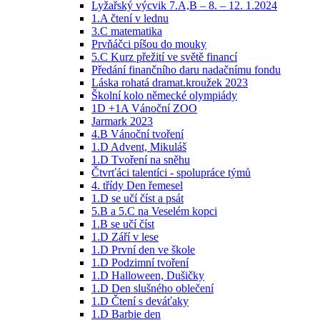
Lyžařský výcvik 7.A,B – 8. – 12. 1.2024
1.A čtení v lednu
3.C matematika
Prvňáčci píšou do mouky
5.C Kurz přežití ve světě financí
Předání finančního daru nadačnímu fondu
Láska rohatá dramat.kroužek 2023
Školní kolo německé olympiády
1D +1A Vánoční ZOO
Jarmark 2023
4.B Vánoční tvoření
1.D Advent, Mikuláš
1.D Tvoření na sněhu
Čtvrťáci talentíci - spolupráce týmů
4. třídy Den řemesel
1.D se učí číst a psát
5.B a 5.C na Veselém kopci
1.B se učí číst
1.D Září v lese
1.D První den ve škole
1.D Podzimní tvoření
1.D Halloween, Dušičky
1.D Den slušného oblečení
1.D Čtení s deváťaky
1.D Barbie den