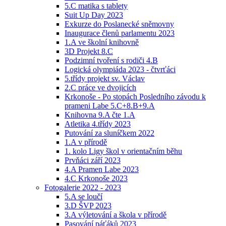
5.C matika s tablety
Suit Up Day 2023
Exkurze do Poslanecké sněmovny
Inaugurace členů parlamentu 2023
1.A ve školní knihovně
3D Projekt 8.C
Podzimní tvoření s rodiči 4.B
Logická olympiáda 2023 - čtvrťáci
5.třídy projekt sv. Václav
2.C práce ve dvojicích
Krkonoše - Po stopách Posledního závodu k
prameni Labe 5.C+8.B+9.A
Knihovna 9.A čte 1.A
Atletika 4.třídy 2023
Putování za sluníčkem 2022
1.A v přírodě
1. kolo Ligy škol v orientačním běhu
Prvňáci září 2023
4.A Pramen Labe 2023
4.C Krkonoše 2023
Fotogalerie 2022 - 2023
5.A se loučí
3.D ŠVP 2023
3.A výletování a škola v přírodě
Pasování páťáků 2023