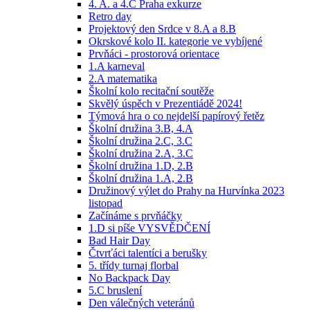
4. A. a 4.C Praha exkurze
Retro day
Projektový den Srdce v 8.A a 8.B
Okrskové kolo II. kategorie ve vybíjené
Prvňáci - prostorová orientace
1.A karneval
2.A matematika
Školní kolo recitační soutěže
Skvělý úspěch v Prezentiádě 2024!
Týmová hra o co nejdelší papírový řetěz
Školní družina 3.B, 4.A
Školní družina 2.C, 3.C
Školní družina 2.A, 3.C
Školní družina 1.D, 2.B
Školní družina 1.A, 2.B
Družinový výlet do Prahy na Hurvínka 2023
listopad
Začínáme s prvňáčky
1.D si píše VYSVĚDČENÍ
Bad Hair Day
Čtvrťáci talentíci a berušky
5. třídy turnaj florbal
No Backpack Day
5.C bruslení
Den válečných veteránů