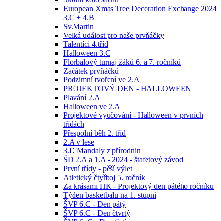
European Xmas Tree Decoration Exchange 2024
3.C + 4.B
Sv.Martin
Velká událost pro naše prvňáčky
Talentíci 4.tříd
Halloween 3.C
Florbalový turnaj žáků 6. a 7. ročníků
Začátek prvňáčků
Podzimní tvoření ve 2.A
PROJEKTOVÝ DEN - HALLOWEEN
Plavání 2.A
Halloween ve 2.A
Projektové vyučování - Halloween v prvních
třídách
Přespolní běh 2. tříd
2.A v lese
3.D Mandaly z přírodnin
ŠD 2.A a 1.A - 2024 - štafetový závod
První třídy - pěší výlet
Atletický čtyřboj 5. ročník
Za krásami HK - Projektový den pátého ročníku
Týden basketbalu na 1. stupni
ŠVP 6.C - Den pátý
ŠVP 6.C - Den čtvrtý