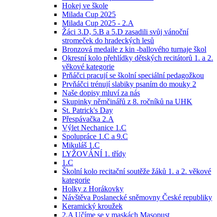
Hokej ve škole
Milada Cup 2025
Milada Cup 2025 - 2.A
Žáci 3.D, 5.B a 5.D zasadili svůj vánoční
stromeček do hradeckých lesů
Bronzová medaile z kin -ballového turnaje škol
Okresní kolo přehlídky dětských recitátorů 1. a 2.
věkové kategorie
Prňáčci pracují se školní speciální pedagožkou
Prvňáčci trénují slabiky psaním do mouky 2
Naše dopisy mluví za nás
Skupinky němčinářů z 8. ročníků na UHK
St. Patrick's Day
Přespávačka 2.A
Výlet Nechanice 1.C
Spolupráce 1.C a 9.C
Mikuláš 1.C
LYŽOVÁNÍ 1. třídy
1.C
Školní kolo recitační soutěže žáků 1. a 2. věkové
kategorie
Holky z Horákovky
Návštěva Poslanecké sněmovny České republiky
Keramický kroužek
2.A Učíme se v maskách Masopust