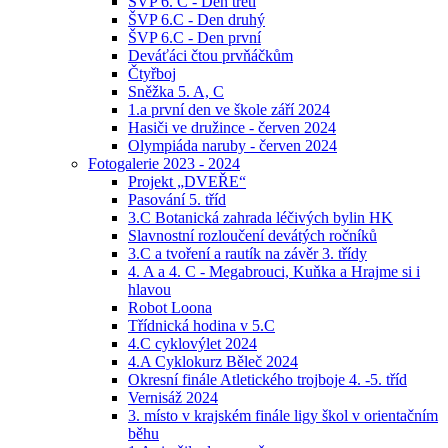
ŠVP 6. C - Den třetí
ŠVP 6.C - Den druhý
ŠVP 6.C - Den první
Deváťáci čtou prvňáčkům
Čtyřboj
Sněžka 5. A, C
1.a první den ve škole září 2024
Hasiči ve družince - červen 2024
Olympiáda naruby - červen 2024
Fotogalerie 2023 - 2024
Projekt „DVEŘE“
Pasování 5. tříd
3.C Botanická zahrada léčivých bylin HK
Slavnostní rozloučení devátých ročníků
3.C a tvoření a rautík na závěr 3. třídy
4. A a 4. C - Megabrouci, Kuňka a Hrajme si i
hlavou
Robot Loona
Třídnická hodina v 5.C
4.C cyklovýlet 2024
4.A Cyklokurz Běleč 2024
Okresní finále Atletického trojboje 4. -5. tříd
Vernisáž 2024
3. místo v krajském finále ligy škol v orientačním
běhu