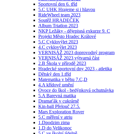
Sportovní den 6. tříd
5.C UHK Hrajeme si i hlavou
RideWheel team 2023
Soutěž HRADEČEK
Album Triatlon 2023
NKP Ležáky - dějepisná exkurze 9. C
Projekt Město Hradec Králové
5.C Cyklovýlet 2023
4.C cyklovýlet 2023
VERNISÁŽ 2023 doprovodný program
VERNISÁŽ 2023 výtvarná část
2.B Škola v přírodě 2023
Hradecké sportovní dny 2023 - atletika
Dětský den 1.tříd
Matematika v běhu 7.C,D
4.A křídové umění
Ovoce do škol - bedýnková ochutnávka
5.A Barevná matika
Dramaťák v cukrárně
Kin-ball Přelouč 27.5.
Mars Exploration Rover
5.C měření v atriu
1.Dpodzim zima
1.D do Velikonoc
5.C ve školní jídelně