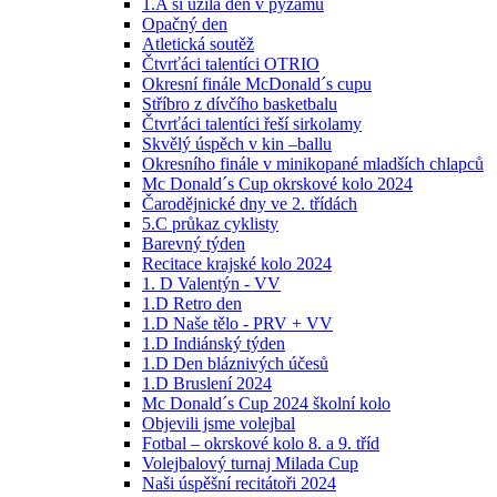
1.A si užila den v pyžamu
Opačný den
Atletická soutěž
Čtvrťáci talentíci OTRIO
Okresní finále McDonald´s cupu
Stříbro z dívčího basketbalu
Čtvrťáci talentíci řeší sirkolamy
Skvělý úspěch v kin –ballu
Okresního finále v minikopané mladších chlapců
Mc Donald´s Cup okrskové kolo 2024
Čarodějnické dny ve 2. třídách
5.C průkaz cyklisty
Barevný týden
Recitace krajské kolo 2024
1. D Valentýn - VV
1.D Retro den
1.D Naše tělo - PRV + VV
1.D Indiánský týden
1.D Den bláznivých účesů
1.D Bruslení 2024
Mc Donald´s Cup 2024 školní kolo
Objevili jsme volejbal
Fotbal – okrskové kolo 8. a 9. tříd
Volejbalový turnaj Milada Cup
Naši úspěšní recitátoři 2024