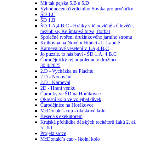
Mít tak pejska 5.B a 5.D
Vyhodnocení čtvrtletního Sovíka pro prvňáčky
ŠD 1.C
ŠD 1.B
ŠD 1.A,4.B,C - Hrátky v tělocvičně - Člověče,
nezlob se, Kelímková bitva, florbal
Společné tvoření družinkového jarního stromu
Knihovna na Novém Hradci - U Labutě
Karnevalové veselení v 1.A,4.B,C
Jo puzzle, to nás baví - ŠD 1.A, 4.B,C
Čarodějnický rej odpoledne v družince
30.4.2025
2.D - Vycházka na Plachtu
2.D - Nocování
2.D - Karneval
2D - Hraní venku
Čarodky ve ŠD na Horákovce
Okresní kolo ve volejbal dívek
Čarodějnice na Horákovce
McDonald's cup - okrskové kolo
Beseda s exekutorem
Krajská přehlídka dětských recitátorů žáků 2. až
5. tříd
Projekt srdce
McDonald´s cup - školní kolo